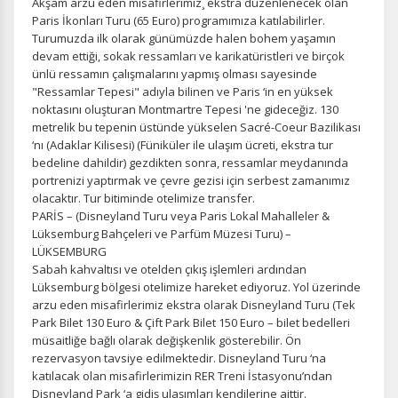
Akşam arzu eden misafirlerimiz¸ ekstra düzenlenecek olan
Paris İkonları Turu (65 Euro) programımıza katılabilirler.
Turumuzda ilk olarak günümüzde halen bohem yaşamın
devam ettiği, sokak ressamları ve karikatüristleri ve birçok
ünlü ressamın çalışmalarını yapmış olması sayesinde
"Ressamlar Tepesi" adıyla bilinen ve Paris ‘in en yüksek
noktasını oluşturan Montmartre Tepesi 'ne gideceğiz. 130
metrelik bu tepenin üstünde yükselen Sacré-Coeur Bazilikası
‘nı (Adaklar Kilisesi) (Füniküler ile ulaşım ücreti, ekstra tur
bedeline dahildir) gezdikten sonra, ressamlar meydanında
portrenizi yaptırmak ve çevre gezisi için serbest zamanımız
olacaktır. Tur bitiminde otelimize transfer.
PARİS – (Disneyland Turu veya Paris Lokal Mahalleler &
Lüksemburg Bahçeleri ve Parfüm Müzesi Turu) –
LÜKSEMBURG
Sabah kahvaltısı ve otelden çıkış işlemleri ardından
Lüksemburg bölgesi otelimize hareket ediyoruz. Yol üzerinde
arzu eden misafirlerimiz ekstra olarak Disneyland Turu (Tek
Park Bilet 130 Euro & Çift Park Bilet 150 Euro – bilet bedelleri
müsaitliğe bağlı olarak değişkenlik gösterebilir. Ön
rezervasyon tavsiye edilmektedir. Disneyland Turu ‘na
katılacak olan misafirlerimizin RER Treni İstasyonu’ndan
Disneyland Park ‘a gidiş ulaşımları kendilerine aittir.