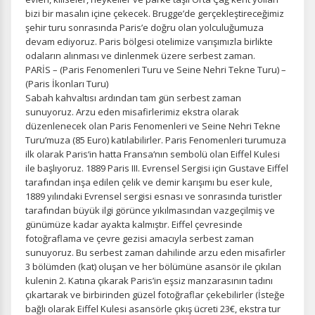
bizi bir masalın içine çekecek. Brugge’de gerçekleştireceğimiz
şehir turu sonrasında Paris’e doğru olan yolculuğumuza
devam ediyoruz. Paris bölgesi otelimize varışımızla birlikte
odaların alınması ve dinlenmek üzere serbest zaman.
PARİS – (Paris Fenomenleri Turu ve Seine Nehri Tekne Turu) –
(Paris İkonları Turu)
Sabah kahvaltısı ardından tam gün serbest zaman
sunuyoruz. Arzu eden misafirlerimiz ekstra olarak
düzenlenecek olan Paris Fenomenleri ve Seine Nehri Tekne
Turu’muza (85 Euro) katılabilirler. Paris Fenomenleri turumuza
ilk olarak Paris‘in hatta Fransa‘nın sembolü olan Eiffel Kulesi
ile başlıyoruz. 1889 Paris III. Evrensel Sergisi için Gustave Eiffel
tarafından inşa edilen çelik ve demir karışımı bu eser kule,
1889 yılındaki Evrensel sergisi esnası ve sonrasında turistler
tarafından büyük ilgi görünce yıkılmasından vazgeçilmiş ve
günümüze kadar ayakta kalmıştır. Eiffel çevresinde
fotoğraflama ve çevre gezisi amacıyla serbest zaman
sunuyoruz. Bu serbest zaman dahilinde arzu eden misafirler
3 bölümden (kat) oluşan ve her bölümüne asansör ile çıkılan
kulenin 2. Katına çıkarak Paris’in eşsiz manzarasının tadını
çıkartarak ve birbirinden güzel fotoğraflar çekebilirler (İsteğe
bağlı olarak Eiffel Kulesi asansörle çıkış ücreti 23€, ekstra tur