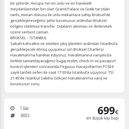
bir şehirdir. Avrupa ‘nın en ünlü ve en hareketli
meydanlarından biri olan Grand Palace ve Gotik tarzdaki
tarihi, mimari dokusu ile ünlü mekanlara sahip Brüksel’de
gerçekleştireceğimiz şehir turumuzun ardından Brüksel
bölgesi otelimize transfer. Odaların alınması ve dinlenmek
üzere serbest zaman.
BRÜKSEL – İSTANBUL
Sabah kahvaltısı ve otelden çıkış işlemleri ardından İstanbul’a
gerçekleşecek dönüş uçuşumuz için Brüksel Charleroi
Havalimanı’na hareket ediyoruz. Havalimanına varışımızla
birlikte tamamlayacağımız bagaj teslim, check-in ve pasaport
kontrol işlemleri sonrasında Pegasus Havayolları’nın PC924
sayılı tarifeli seferi ile saat 17:30’da İstanbul’a uçuyoruz. TSİ
21:45’de İstanbul Sabiha Gökçen Havalimanı’na varış ve
turumuzun sonu.
699
7 Gün
€
8053
en düşük kişi başı