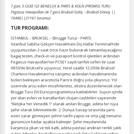
7 gün, 5 ÜLKE ILE BENELÜX & PARİS & KÖLN (PROMO) TURU
Pegasus Havayolları ile 7 gece Brüksel Gidiş – Brüksel Dönüş ||
16486||21161 turumuz
TUR PROGRAMI:
İSTANBUL – BRÜKSEL – (Brugge Turu) – PARİS
İstanbul Sabiha Gökçen Havalimanı Dış Hatlar Terminali’nde
uçuşumuzdan 3 saat önce hazır bulunarak tamamlayacağınız
bagaj teslim, check-in ve pasaport kontrol işlemleri ardından
Pegasus Havayolları’nın PC921 sayılı tarifeli seferi ile saat
09:50’de Brüksel’e uçuyoruz. Yerel saatle 12:20’de Brüksel
Charleroi Havalimanı’na varışımız ardından havalimanında
bizleri bekleyen aracımızla Paris’e doğru yola çıkıyoruz. Yol
üzerinde arzu eden misafirlerimiz, ekstra düzenlenecek olan
Brugge Turu (50 Euro) programımıza katılabilirler. Suyun içinde
yer alan evleri ve kanallardan oluşan caddeleri sayesinde
“Belçika ‘nın Venedik ‘i” olarak anılan Brugge, adeta bir rüya
şehir olarak bilinmektedir. 2. Dünya Savaşı sırasında şans
eseri zarar görmeyen şehrin tarihi yapısı ve orta çağ mimarisi
günümüze kadar ayakta kalmıştır. Şehir meydanında
karşımıza çıkan ve tek katlı, adeta pastayı andıran renkli çatılı
evleri, kiliseler, heykeller ve parke taşlı Orta Çağ kent yolları