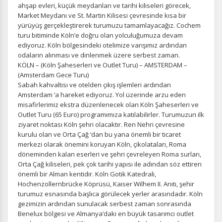
Zorunlu Çerezler
ahşap evleri, küçük meydanları ve tarihi kiliseleri görecek,
HER ZAMAN AKTIF
Market Meydanı ve St. Martin Kilisesi çevresinde kısa bir
Oturum yönetimi, güvenlik ve temel site işlevleri için
yürüyüş gerçekleştirerek turumuzu tamamlayacağız. Cochem
gereklidir. Bu çerezler olmadan site düzgün çalışmaz ve
turu bitiminde Köln’e doğru olan yolculuğumuza devam
devre dışı bırakılamaz.
ediyoruz. Köln bölgesindeki otelimize varışımız ardından
odaların alınması ve dinlenmek üzere serbest zaman.
KÖLN – (Köln Şaheserleri ve Outlet Turu) – AMSTERDAM –
(Amsterdam Gece Turu)
Sabah kahvaltısı ve otelden çıkış işlemleri ardından
İstatistik Çerezleri
Amsterdam ‘a hareket ediyoruz. Yol üzerinde arzu eden
misafirlerimiz ekstra düzenlenecek olan Köln Şaheserleri ve
Ziyaretçilerin siteyi nasıl kullandığını anonim olarak
Outlet Turu (65 Euro) programımıza katılabilirler. Turumuzun ilk
ölçeriz. Hangi sayfaların popüler olduğunu ve
ziyaret noktası Köln şehri olacaktır. Ren Nehri çevresine
kullanıcıların nerede zorluk yaşadığını anlamamıza
kurulu olan ve Orta Çağ ‘dan bu yana önemli bir ticaret
yardımcı olur.
merkezi olarak önemini koruyan Köln, çikolataları, Roma
döneminden kalan eserleri ve şehri çevreleyen Roma surları,
Orta Çağ kiliseleri, pek çok tarihi yapısı ile adından söz ettiren
önemli bir Alman kentidir. Köln Gotik Katedrali,
Hochenzollernbrücke Köprüsü, Kaiser Wilhem II. Anıtı, şehir
Pazarlama Çerezleri
turumuz esnasında başlıca görülecek yerler arasındadır. Köln
Size ve ilgi alanlarınıza uygun reklamlar göstermek için
gezimizin ardından sunulacak serbest zaman sonrasında
kullanılır. Kapatırsanız reklamları görmeye devam
Benelux bölgesi ve Almanya’daki en büyük tasarımcı outlet
edersiniz, ancak daha az alakalı olabilirler.