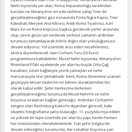
Nehri kıyısında yer alan, Roma İmparatorluğu tarafından
kurulan ve Almanya’nın en eski tarihine sahip Trier de
gerçekleştireceğimiz gezi esnasında Porta Nigra Kapısı, Trier
Katedrali, Meryem Ana Kilisesi, Antik Roma Tiyatrosu, Karl
Marx Evi ve Roma Köprüsü başlıca görülecek yerler arasında
olup, çevre gezisi için verilecek serbest zamanın ardından
turumuzu tamamlayarak Köln’e doğru olan yolculuğumuza
devam ediyoruz. Yol üzerinde arzu eden misafirlerimiz,
ekstra düzenlenecek olan Cochem Turu (50 Euro)
programımıza katılabilirler. Mosel Nehri kıyısında, Almanya’nın
Rheinland-Pfalz eyaletinde yer alan bu küçük Orta Çağ
kasabası, üzüm bağlarıyla çevrili yamaçları ve nehir
manzarasıyla öne çıkmaktadır. Kent, Roma dönemine uzanan
geçmişiyle Mosel Vadisi’nin en bilinen duraklarından biri
olarak kabul edilir. Şehir merkezine ilerlerken
ÇEREZ KULLANIM AYARLARINIZ
gerçekleştireceğimiz turumuzda Mosel Nehri’ni ve nehir
Çerez tercihlerinizi
belirleyin
.
boyunca sıralanan bağları göreceğiz. Ardından Cochem’in
simgesi olan Reichsburg Kalesi’ni dışarıdan görecek, kale
Daha fazla bilgi için
KVKK bilgilendirmemizi
,
çerez kullanım
ve
siluetini fotoğraflama şansı bulacağız. 11. yüzyılda inşa edilen
gizlilik koşullarını
inceleyebilirsiniz.
ve yüksek bir tepe üzerinde yer alan bu yapı, kentin hemen
her noktasından izlenebilmektedir. Eski şehir bölgesi ile
devam edeceğimiz turumuzda, dar sokaklar boyunca yarı