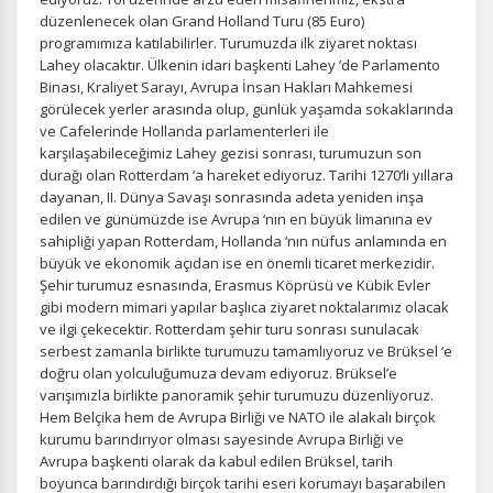
düzenlenecek olan Grand Holland Turu (85 Euro)
programımıza katılabilirler. Turumuzda ilk ziyaret noktası
Lahey olacaktır. Ülkenin idari başkenti Lahey ’de Parlamento
Binası, Kraliyet Sarayı, Avrupa İnsan Hakları Mahkemesi
görülecek yerler arasında olup, günlük yaşamda sokaklarında
ve Cafelerinde Hollanda parlamenterleri ile
karşılaşabileceğimiz Lahey gezisi sonrası, turumuzun son
durağı olan Rotterdam ‘a hareket ediyoruz. Tarihi 1270‘li yıllara
dayanan, II. Dünya Savaşı sonrasında adeta yeniden inşa
edilen ve günümüzde ise Avrupa ‘nın en büyük limanına ev
sahipliği yapan Rotterdam, Hollanda ‘nın nüfus anlamında en
büyük ve ekonomik açıdan ise en önemli ticaret merkezidir.
Şehir turumuz esnasında, Erasmus Köprüsü ve Kübik Evler
gibi modern mimari yapılar başlıca ziyaret noktalarımız olacak
ve ilgi çekecektir. Rotterdam şehir turu sonrası sunulacak
serbest zamanla birlikte turumuzu tamamlıyoruz ve Brüksel ‘e
doğru olan yolculuğumuza devam ediyoruz. Brüksel’e
varışımızla birlikte panoramik şehir turumuzu düzenliyoruz.
Hem Belçika hem de Avrupa Birliği ve NATO ile alakalı birçok
kurumu barındırıyor olması sayesinde Avrupa Birliği ve
Avrupa başkenti olarak da kabul edilen Brüksel, tarih
boyunca barındırdığı birçok tarihi eseri korumayı başarabilen