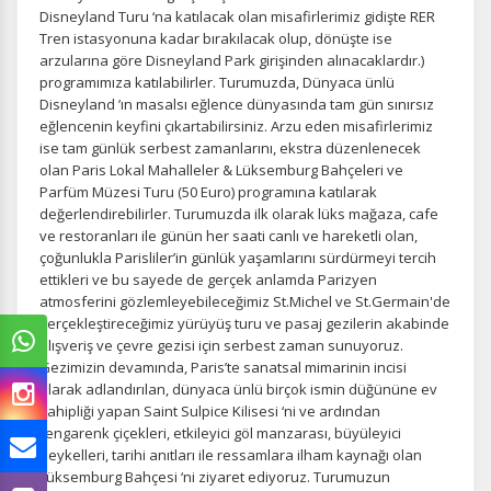
Disneyland Turu ‘na katılacak olan misafirlerimiz gidişte RER
Tren istasyonuna kadar bırakılacak olup, dönüşte ise
arzularına göre Disneyland Park girişinden alınacaklardır.)
programımıza katılabilirler. Turumuzda, Dünyaca ünlü
Disneyland ’ın masalsı eğlence dünyasında tam gün sınırsız
eğlencenin keyfini çıkartabilirsiniz. Arzu eden misafirlerimiz
ise tam günlük serbest zamanlarını, ekstra düzenlenecek
olan Paris Lokal Mahalleler & Lüksemburg Bahçeleri ve
Parfüm Müzesi Turu (50 Euro) programına katılarak
değerlendirebilirler. Turumuzda ilk olarak lüks mağaza, cafe
ve restoranları ile günün her saati canlı ve hareketli olan,
çoğunlukla Parisliler’in günlük yaşamlarını sürdürmeyi tercih
ettikleri ve bu sayede de gerçek anlamda Parizyen
atmosferini gözlemleyebileceğimiz St.Michel ve St.Germain'de
gerçekleştireceğimiz yürüyüş turu ve pasaj gezilerin akabinde
alışveriş ve çevre gezisi için serbest zaman sunuyoruz.
Gezimizin devamında, Paris’te sanatsal mimarinin incisi
olarak adlandırılan, dünyaca ünlü birçok ismin düğününe ev
sahipliği yapan Saint Sulpice Kilisesi ‘ni ve ardından
rengarenk çiçekleri, etkileyici göl manzarası, büyüleyici
heykelleri, tarihi anıtları ile ressamlara ilham kaynağı olan
Lüksemburg Bahçesi ‘ni ziyaret ediyoruz. Turumuzun