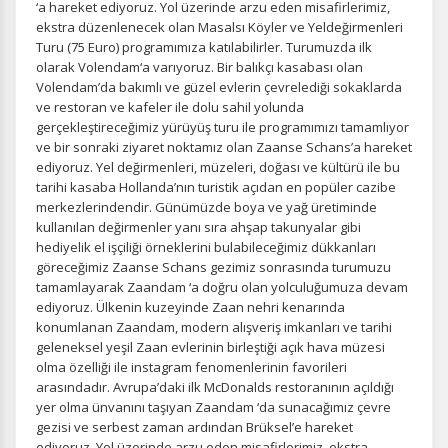
‘a hareket ediyoruz. Yol üzerinde arzu eden misafirlerimiz,
ekstra düzenlenecek olan Masalsı Köyler ve Yeldeğirmenleri
Turu (75 Euro) programımıza katılabilirler. Turumuzda ilk
olarak Volendam‘a varıyoruz. Bir balıkçı kasabası olan
Volendam’da bakımlı ve güzel evlerin çevrelediği sokaklarda
ve restoran ve kafeler ile dolu sahil yolunda
gerçekleştireceğimiz yürüyüş turu ile programımızı tamamlıyor
ve bir sonraki ziyaret noktamız olan Zaanse Schans’a hareket
ediyoruz. Yel değirmenleri, müzeleri, doğası ve kültürü ile bu
tarihi kasaba Hollanda’nın turistik açıdan en popüler cazibe
merkezlerindendir. Günümüzde boya ve yağ üretiminde
kullanılan değirmenler yanı sıra ahşap takunyalar gibi
hediyelik el işçiliği örneklerini bulabileceğimiz dükkanları
göreceğimiz Zaanse Schans gezimiz sonrasında turumuzu
tamamlayarak Zaandam ‘a doğru olan yolculuğumuza devam
ediyoruz. Ülkenin kuzeyinde Zaan nehri kenarında
konumlanan Zaandam, modern alışveriş imkanları ve tarihi
geleneksel yeşil Zaan evlerinin birleştiği açık hava müzesi
olma özelliği ile instagram fenomenlerinin favorileri
arasındadır. Avrupa’daki ilk McDonalds restoranının açıldığı
yer olma ünvanını taşıyan Zaandam ‘da sunacağımız çevre
gezisi ve serbest zaman ardından Brüksel’e hareket
ediyoruz. Yol üzerinde arzu eden misafirlerimiz, ekstra