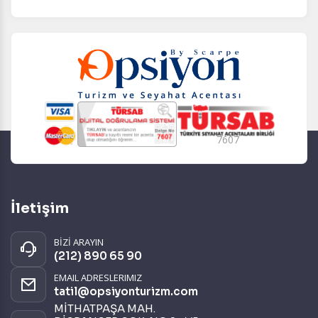
7607
İletişim
BİZİ ARAYIN
(212) 890 65 90
EMAIL ADRESLERIMIZ
tatil@opsiyonturizm.com
MİTHATPAŞA MAH.