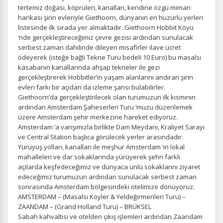
tertemiz doğası, köprüleri, kanalları, kendine özgü mimari
harikası şirin evleriyle Giethoorn, dünyanın en huzurlu yerleri
listesinde ilk sırada yer almaktadır. Giethoorn Hobbit Köyü
‘nde gerçekleştireceğimiz çevre gezisi ardından sunulacak
serbest zaman dahilinde dileyen misafirler ilave ücret
ödeyerek (isteğe bağlı Tekne Turu bedeli 10 Euro) bu masalsı
kasabanın kanallarında ahşap tekneler ile gezi
gerçekleştirerek Hobbitler’in yaşam alanlarını andıran şirin
evleri farkı bir açıdan da izleme şansı bulabilirler.
Giethoorn’da gerçekleştirilecek olan turumuzun ilk kısmının
ardından Amsterdam Şaheserleri Turu ‘muzu düzenlemek
üzere Amsterdam şehir merkezine hareket ediyoruz.
Amsterdam ‘a varışımızla birlikte Dam Meydanı, Kraliyet Sarayı
ve Central Station başlıca görülecek yerler arasındadır.
Yürüyüş yolları, kanalları ile meşhur Amsterdam ‘ın lokal
mahalleleri ve dar sokaklarında yürüyerek şehri farklı
açılarda keşfedeceğimiz ve dünyaca ünlü sokaklarını ziyaret
edeceğimiz turumuzun ardından sunulacak serbest zaman
sonrasında Amsterdam bölgesindeki otelimize dönüyoruz.
AMSTERDAM – (Masalsı Köyler & Yeldeğirmenleri Turu) –
ZAANDAM – (Grand Holland Turu) – BRÜKSEL
Sabah kahvaltısı ve otelden çıkış işlemleri ardından Zaandam