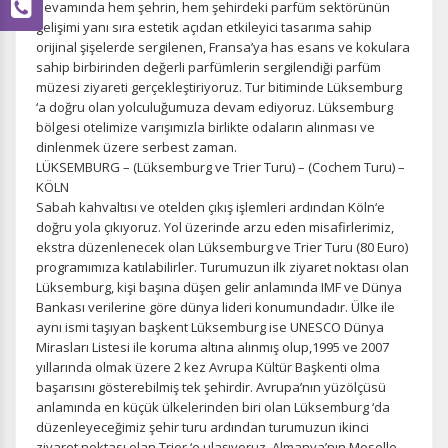
devamında hem şehrin, hem şehirdeki parfüm sektörünün
gelişimi yanı sıra estetik açıdan etkileyici tasarıma sahip
orijinal şişelerde sergilenen, Fransa’ya has esans ve kokulara
sahip birbirinden değerli parfümlerin sergilendiği parfüm
müzesi ziyareti gerçekleştiriyoruz. Tur bitiminde Lüksemburg
‘a doğru olan yolculuğumuza devam ediyoruz. Lüksemburg
bölgesi otelimize varışımızla birlikte odaların alınması ve
dinlenmek üzere serbest zaman.
LÜKSEMBURG – (Lüksemburg ve Trier Turu) – (Cochem Turu) –
KÖLN
Sabah kahvaltısı ve otelden çıkış işlemleri ardından Köln‘e
doğru yola çıkıyoruz. Yol üzerinde arzu eden misafirlerimiz,
ekstra düzenlenecek olan Lüksemburg ve Trier Turu (80 Euro)
programımıza katılabilirler. Turumuzun ilk ziyaret noktası olan
Lüksemburg, kişi başına düşen gelir anlamında IMF ve Dünya
Bankası verilerine göre dünya lideri konumundadır. Ülke ile
aynı ismi taşıyan başkent Lüksemburg ise UNESCO Dünya
Mirasları Listesi ile koruma altına alınmış olup,1995 ve 2007
yıllarında olmak üzere 2 kez Avrupa Kültür Başkenti olma
başarısını gösterebilmiş tek şehirdir. Avrupa’nın yüzölçüsü
anlamında en küçük ülkelerinden biri olan Lüksemburg ‘da
düzenleyeceğimiz şehir turu ardından turumuzun ikinci
ziyaret noktası olan Trier ‘e ulaşıyoruz. Almanya’nın Moselle