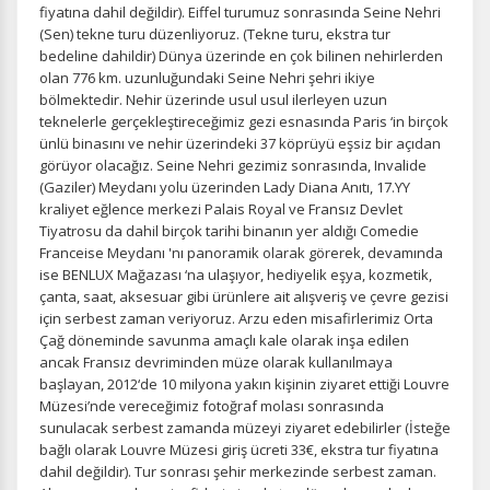
fiyatına dahil değildir). Eiffel turumuz sonrasında Seine Nehri
(Sen) tekne turu düzenliyoruz. (Tekne turu, ekstra tur
bedeline dahildir) Dünya üzerinde en çok bilinen nehirlerden
olan 776 km. uzunluğundaki Seine Nehri şehri ikiye
bölmektedir. Nehir üzerinde usul usul ilerleyen uzun
teknelerle gerçekleştireceğimiz gezi esnasında Paris ‘in birçok
ünlü binasını ve nehir üzerindeki 37 köprüyü eşsiz bir açıdan
görüyor olacağız. Seine Nehri gezimiz sonrasında, Invalide
(Gaziler) Meydanı yolu üzerinden Lady Diana Anıtı, 17.YY
kraliyet eğlence merkezi Palais Royal ve Fransız Devlet
Tiyatrosu da dahil birçok tarihi binanın yer aldığı Comedie
Franceise Meydanı 'nı panoramik olarak görerek, devamında
ise BENLUX Mağazası ‘na ulaşıyor, hediyelik eşya, kozmetik,
çanta, saat, aksesuar gibi ürünlere ait alışveriş ve çevre gezisi
için serbest zaman veriyoruz. Arzu eden misafirlerimiz Orta
Çağ döneminde savunma amaçlı kale olarak inşa edilen
ancak Fransız devriminden müze olarak kullanılmaya
başlayan, 2012‘de 10 milyona yakın kişinin ziyaret ettiği Louvre
Müzesi’nde vereceğimiz fotoğraf molası sonrasında
sunulacak serbest zamanda müzeyi ziyaret edebilirler (İsteğe
bağlı olarak Louvre Müzesi giriş ücreti 33€, ekstra tur fiyatına
dahil değildir). Tur sonrası şehir merkezinde serbest zaman.