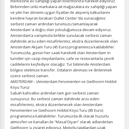
merkezine ev sahipliği yapan Roermond’a hareket ediyoruz.
Birbirinden ünlü markalara ait mağazalara ev sahipliği yapan
ve yılın her dönemi uygun fiyatları ile alışveriş tutkunlarını
kendine hayran bırakan Outlet Center ‘da sunacağımız
serbest zaman ardından turumuzu tamamlayarak
Amsterdam ‘a doğru olan yolculuğumuza devam ediyoruz.
Amsterdam’a varışımızla birlikte sunulacak serbest zaman
Tercihleri Kaydet
dahilinde arzu eden misafirlerimiz, ekstra düzenlenecek olan
Amsterdam Akşam Turu (45 Euro) programımıza katılabilirler.
Turumuzda, günün her saati hareketli olan Amsterdam ‘ın
turistler için cazip meydanlarını, cafe ve restoranlarla çevrili
caddelerini keşfediyor olacağız. Tur bitiminde Amsterdam
bölgesi otelimize transfer. Odaların alınması ve dinlenmek
üzere serbest zaman.
AMSTERDAM – (Amsterdam Fenomenleri ve Geithoorn Hobbit
Köyü Turu)
Sabah kahvaltısı ardından tam gün serbest zaman
sunuyoruz. Bu serbest zaman dahilinde arzu eden
misafirlerimiz, ekstra düzenlenecek olan Amsterdam
Fenomenleri ve Giethoorn Hobbit Köyü Turu (85 Euro)
programımıza katılabilirler. Turumuzda ilk olarak huzurlu
atmosferi ve kanalları ile “Masal Diyarı” olarak adlandırılan
Giethoorn ‘u ziyaret ediyoruz. Motorlu taşıtlardan uzak