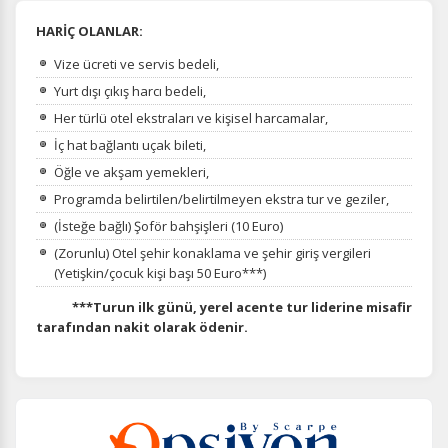
HARİÇ OLANLAR:
Vize ücreti ve servis bedeli,
Yurt dışı çıkış harcı bedeli,
Her türlü otel ekstraları ve kişisel harcamalar,
İç hat bağlantı uçak bileti,
Öğle ve akşam yemekleri,
Programda belirtilen/belirtilmeyen ekstra tur ve geziler,
(İsteğe bağlı) Şoför bahşişleri (10 Euro)
(Zorunlu) Otel şehir konaklama ve şehir giriş vergileri
(Yetişkin/çocuk kişi başı 50 Euro***)
***Turun ilk günü, yerel acente tur liderine misafir
tarafından nakit olarak ödenir.