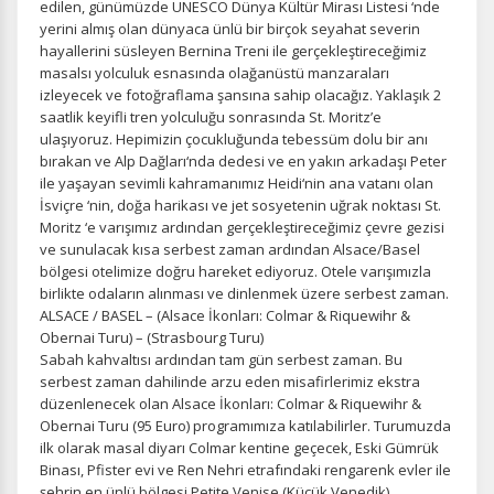
edilen, günümüzde UNESCO Dünya Kültür Mirası Listesi ‘nde
yerini almış olan dünyaca ünlü bir birçok seyahat severin
hayallerini süsleyen Bernina Treni ile gerçekleştireceğimiz
masalsı yolculuk esnasında olağanüstü manzaraları
izleyecek ve fotoğraflama şansına sahip olacağız. Yaklaşık 2
saatlik keyifli tren yolculuğu sonrasında St. Moritz’e
ulaşıyoruz. Hepimizin çocukluğunda tebessüm dolu bir anı
bırakan ve Alp Dağları‘nda dedesi ve en yakın arkadaşı Peter
ile yaşayan sevimli kahramanımız Heidi‘nin ana vatanı olan
İsviçre ‘nin, doğa harikası ve jet sosyetenin uğrak noktası St.
Moritz ‘e varışımız ardından gerçekleştireceğimiz çevre gezisi
ve sunulacak kısa serbest zaman ardından Alsace/Basel
bölgesi otelimize doğru hareket ediyoruz. Otele varışımızla
ÇEREZ KULLANIM AYARLARINIZ
birlikte odaların alınması ve dinlenmek üzere serbest zaman.
Çerez tercihlerinizi
belirleyin
.
ALSACE / BASEL – (Alsace İkonları: Colmar & Riquewihr &
Obernai Turu) – (Strasbourg Turu)
Daha fazla bilgi için
KVKK bilgilendirmemizi
,
çerez kullanım
ve
Sabah kahvaltısı ardından tam gün serbest zaman. Bu
gizlilik koşullarını
inceleyebilirsiniz.
serbest zaman dahilinde arzu eden misafirlerimiz ekstra
düzenlenecek olan Alsace İkonları: Colmar & Riquewihr &
Obernai Turu (95 Euro) programımıza katılabilirler. Turumuzda
ilk olarak masal diyarı Colmar kentine geçecek, Eski Gümrük
Zorunlu Çerezler
HER ZAMAN AKTIF
Binası, Pfister evi ve Ren Nehri etrafındaki rengarenk evler ile
Oturum yönetimi, güvenlik ve temel site işlevleri için
şehrin en ünlü bölgesi Petite Venise (Küçük Venedik)