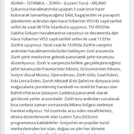
ADANA – İSTANBUL – ZÜRİH – (Luzern Turu) – MİLANO
Çukurova Havalimanı’nda uçuştan 3 saat önce hazır
bulunarak tamamlayacağımız bilet, bagaj teslim ve pasaport
işlemlerinin ardından AJet Hava Yolları‘nın VF3143 sayılı tarifeli
seferi ile saat 08:15’te İstanbul’a uçuyoruz. TSİ 09:50’de
Sabiha Gökçen Havalimanı’na varıyoruz ve devamında AJet
Hava Yolları’nın VF53 sayılı tarifeli seferi ile saat 11:55’te
Zürih’e uçuyoruz. Yerel saat ile 13:00’da Zürih‘e varışımız
ardından havalimanında bizleri bekleyen özel aracımızla
Zürih şehir merkezine giderek panoramik şehir turumuzu
düzenliyoruz. Zürih ‘e varışımızla birlikte gerçekleştireceğimiz
şehir turumuzda Fraumünster Kilisesi, Grossmünster Kilisesi,
İsviçre Ulusal Müzesi, Opera Binası, Zürih Gölü, Saat Kulesi,
Eski Lonca Evleri, Zurich Altstadt (Eski Şehir) ve dünyaca ünlü
mağazalarla çevrelenmiş hareketli ve renkli bir havası olan
Bahnhofstrasse (istasyon Caddesi) panoramik olarak
görülecek yerler arasındadır. Zürih turu ardından sunulacak
kısa serbest zaman sonrasında Milano bölgesi otelimize
hareket ediyoruz. Yol üzerinde arzu eden misafirlerimiz,
ekstra düzenlenecek olan Luzern Turu (50 Euro)
programımıza katılabilirler. İsviçre’nin en popüler turist
merkezlerinden biri olan, doğası ve yılın her dönemi