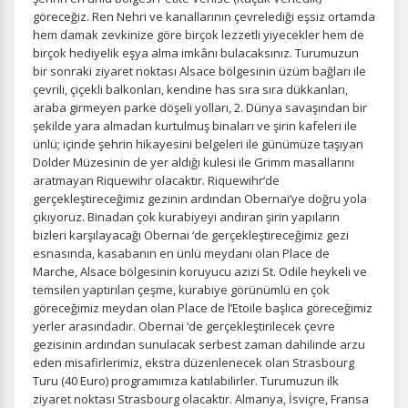
gereklidir. Bu çerezler olmadan site düzgün çalışmaz ve
göreceğiz. Ren Nehri ve kanallarının çevrelediği eşsiz ortamda
devre dışı bırakılamaz.
hem damak zevkinize göre birçok lezzetli yiyecekler hem de
birçok hediyelik eşya alma imkânı bulacaksınız. Turumuzun
bir sonraki ziyaret noktası Alsace bölgesinin üzüm bağları ile
çevrili, çiçekli balkonları, kendine has sıra sıra dükkanları,
araba girmeyen parke döşeli yolları, 2. Dünya savaşından bir
şekilde yara almadan kurtulmuş binaları ve şirin kafeleri ile
İstatistik Çerezleri
ünlü; içinde şehrin hikayesini belgeleri ile günümüze taşıyan
Ziyaretçilerin siteyi nasıl kullandığını anonim olarak
Dolder Müzesinin de yer aldığı kulesi ile Grimm masallarını
ölçeriz. Hangi sayfaların popüler olduğunu ve
aratmayan Riquewihr olacaktır. Riquewihr‘de
kullanıcıların nerede zorluk yaşadığını anlamamıza
gerçekleştireceğimiz gezinin ardından Obernai’ye doğru yola
yardımcı olur.
çıkıyoruz. Binadan çok kurabiyeyi andıran şirin yapıların
bizleri karşılayacağı Obernai ‘de gerçekleştireceğimiz gezi
esnasında, kasabanın en ünlü meydanı olan Place de
Marche, Alsace bölgesinin koruyucu azizi St. Odile heykeli ve
temsilen yaptırılan çeşme, kurabiye görünümlü en çok
Pazarlama Çerezleri
göreceğimiz meydan olan Place de l’Etoile başlıca göreceğimiz
yerler arasındadır. Obernai ‘de gerçekleştirilecek çevre
Size ve ilgi alanlarınıza uygun reklamlar göstermek için
gezisinin ardından sunulacak serbest zaman dahilinde arzu
kullanılır. Kapatırsanız reklamları görmeye devam
eden misafirlerimiz, ekstra düzenlenecek olan Strasbourg
edersiniz, ancak daha az alakalı olabilirler.
Turu (40 Euro) programımıza katılabilirler. Turumuzun ilk
ziyaret noktası Strasbourg olacaktır. Almanya, İsviçre, Fransa