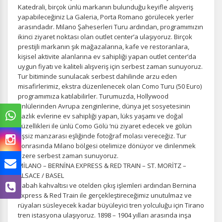
Katedrali, birçok ünlü markanın bulunduğu keyifle alışveriş
yapabileceğiniz La Galeria, Porta Romano görülecek yerler
arasındadır. Milano Şaheserleri Turu ardından, programımızın
ikinci ziyaret noktası olan outlet center’a ulaşıyoruz. Birçok
prestijli markanın şık mağazalarına, kafe ve restoranlara,
kişisel aktivite alanlarına ev sahipliği yapan outlet center’da
uygun fiyatı ve kaliteli alışveriş için serbest zaman sunuyoruz.
Tur bitiminde sunulacak serbest dahilinde arzu eden
misafirlerimiz, ekstra düzenlenecek olan Como Turu (50 Euro)
programımıza katılabilirler. Turumuzda, Hollywood
ünlülerinden Avrupa zenginlerine, dünya jet sosyetesinin
yazlık evlerine ev sahipliği yapan, lüks yaşamı ve doğal
güzellikleri ile ünlü Como Gölü ‘nü ziyaret edecek ve gölün
eşsiz manzarası eşliğinde fotoğraf molası vereceğiz. Tur
sonrasında Milano bölgesi otelimize dönüyor ve dinlenmek
üzere serbest zaman sunuyoruz.
MİLANO – BERNİNA EXPRESS & RED TRAIN – ST. MORİTZ –
ALSACE / BASEL
Sabah kahvaltısı ve otelden çıkış işlemleri ardından Bernina
Express & Red Train ile gerçekleştireceğimiz unutulmaz ve
rüyaları süsleyecek kadar büyüleyici tren yolculuğu için Tirano
tren istasyona ulaşıyoruz. 1898 – 1904 yılları arasında inşa