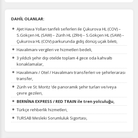
DAHİL OLANLAR:
AJet Hava Yolları tarifeli seferleri ile Çukurova HL (COV) –
S.Gökçen HL (SAW) – Zürih HL (ZRH) – S.Gökçen HL (SAW) –
Çukurova HL (COV) parkurunda gidiş dönüş uçak bileti,
Havalimanı vergileri ve hizmetleri bedeli,
3 yıldızlı şehir dışı otelde toplam 4 gece oda kahvaltı
konaklamalar,
Havalimanı / Otel / Havalimanı transferleri ve şehirlerarası
transfer,
Zürih ve St. Moritz ‘de panoramik şehir turları ve/veya
çevre gezileri,
BERNİNA EXPRESS / RED TRAIN ile tren yolculuğu,
Türkçe rehberlik hizmetleri,
TURSAB Mesleki Sorumluluk Sigortası,