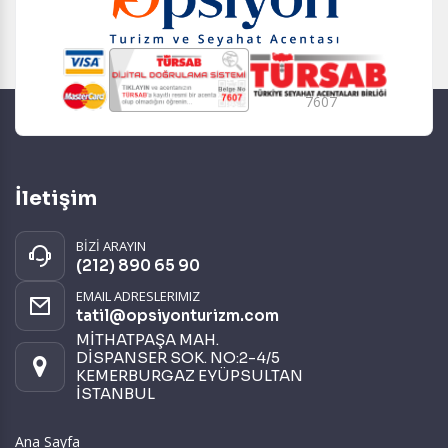
7607
İletişim
BİZİ ARAYIN
(212) 890 65 90
EMAIL ADRESLERIMIZ
tatil@opsiyonturizm.com
MİTHATPAŞA MAH.
DİSPANSER SOK. NO:2-4/5
KEMERBURGAZ EYÜPSULTAN
İSTANBUL
Ana Sayfa