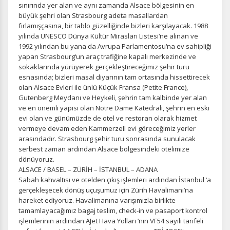
sınırında yer alan ve aynı zamanda Alsace bölgesinin en
büyük şehri olan Strasbourg adeta masallardan
fırlamışçasına, bir tablo güzelliğinde bizleri karşılayacak. 1988
yılında UNESCO Dünya Kültür Mirasları Listesi‘ne alınan ve
1992 yılından bu yana da Avrupa Parlamentosu‘na ev sahipliği
Tercihleri Kaydet
yapan Strasbourg‘un araç trafiğine kapalı merkezinde ve
sokaklarında yürüyerek gerçekleştireceğimiz şehir turu
esnasında; bizleri masal diyarının tam ortasında hissettirecek
olan Alsace Evleri ile ünlü Küçük Fransa (Petite France),
Gutenberg Meydanı ve Heykeli, şehrin tam kalbinde yer alan
ve en önemli yapısı olan Notre Dame Katedrali, şehrin en eski
evi olan ve günümüzde de otel ve restoran olarak hizmet
vermeye devam eden Kammerzell evi göreceğimiz yerler
arasındadır. Strasbourg şehir turu sonrasında sunulacak
serbest zaman ardından Alsace bölgesindeki otelimize
dönüyoruz.
ALSACE / BASEL – ZÜRİH – İSTANBUL – ADANA
Sabah kahvaltısı ve otelden çıkış işlemleri ardından İstanbul ‘a
gerçekleşecek dönüş uçuşumuz için Zürih Havalimanı’na
hareket ediyoruz. Havalimanına varışımızla birlikte
tamamlayacağımız bagaj teslim, check-in ve pasaport kontrol
işlemlerinin ardından AJet Hava Yolları ‘nın VF54 sayılı tarifeli