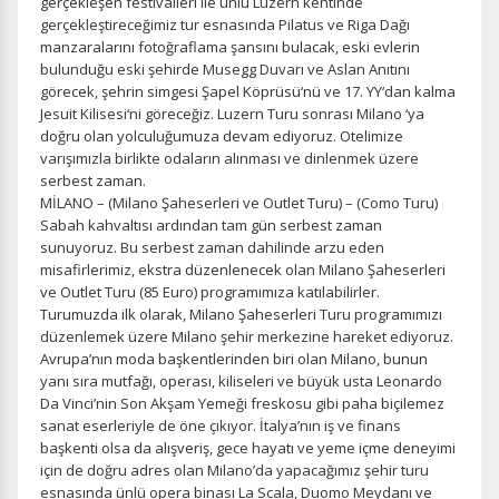
gerçekleşen festivalleri ile ünlü Luzern kentinde
gerçekleştireceğimiz tur esnasında Pilatus ve Riga Dağı
manzaralarını fotoğraflama şansını bulacak, eski evlerin
bulunduğu eski şehirde Musegg Duvarı ve Aslan Anıtını
görecek, şehrin simgesi Şapel Köprüsü‘nü ve 17. YY‘dan kalma
Jesuit Kilisesi‘ni göreceğiz. Luzern Turu sonrası Milano ‘ya
doğru olan yolculuğumuza devam ediyoruz. Otelimize
varışımızla birlikte odaların alınması ve dinlenmek üzere
serbest zaman.
MİLANO – (Milano Şaheserleri ve Outlet Turu) – (Como Turu)
Sabah kahvaltısı ardından tam gün serbest zaman
sunuyoruz. Bu serbest zaman dahilinde arzu eden
misafirlerimiz, ekstra düzenlenecek olan Milano Şaheserleri
ve Outlet Turu (85 Euro) programımıza katılabilirler.
Turumuzda ilk olarak, Milano Şaheserleri Turu programımızı
düzenlemek üzere Milano şehir merkezine hareket ediyoruz.
Avrupa’nın moda başkentlerinden biri olan Milano, bunun
yanı sıra mutfağı, operası, kiliseleri ve büyük usta Leonardo
Da Vinci’nin Son Akşam Yemeği freskosu gibi paha biçilemez
sanat eserleriyle de öne çıkıyor. İtalya’nın iş ve finans
başkenti olsa da alışveriş, gece hayatı ve yeme içme deneyimi
için de doğru adres olan Milano’da yapacağımız şehir turu
esnasında ünlü opera binası La Scala, Duomo Meydanı ve