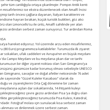
ehir tüm canlılığıyla ortaya çıkarılmıştır. Pompei Antik kenti
 misafirlerimiz ise ekstra düzenlenecek olan Amalfi İncisi
eçmişi tarih öncesi çağlara dayanan, İtalyan karakterini ve
Tümünü Reddet
Tümünü Kabul Et
Tercihleri Kaydet
 kendisine hayran bırakan, küçük turistik butikleri, göz alıcı
örü olan Limoncello’su ile ünlü, Amalfi sahilinde yer alan
re gezisi ardından serbest zaman sunuyoruz. Tur ardından Roma
ANSA
isa‘ya hareket ediyoruz. Yol üzerinde arzu eden misafirlerimiz,
(80 Euro) programımıza katılabilirler. Turumuzda ilk ziyaret
dar sokakları, ufak caddeleri ve Avrupa’nın en büyük meydanı
a ‘da Campo Meydanı ve bu meydana çıkan dar ve tarihi
 turumuzun bir diğer ziyaret noktası olan San Gimignano’ya
görünüşünü günümüze kadar korumuş olması sebebiyle UNESCO
San Gimignano, savaşlar ve doğal afetler neticesinde 76 adet
ule sayesinde “Güzel Kuleler Kasabası” olarak da
duğu ve ziyaretçilerini Orta Çağ dönemine bir zaman
 meydanına açılan dar sokaklarında, 14 ihtişamlı kuleyi
kleştireceğimiz çevre gezisi ardından Pisa ‘ya doğru olan
likte gerçekleştireceğimiz turumuzda Pisa Kulesi, Katedral,
ındadır. Fotoğraf molası için sunulacak kısa serbest zaman
ın alınması ve dinlenmek üzere serbest zaman.