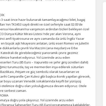
DİK
 3 saat önce hazır bulunarak tamamlayacağımız bilet, bagaj
rı ‘nın TK3453 sayılı direkt ve özel seferiyle saat 02:05’de
lpensa Havalimanı‘na varışımızın ardından bizleri bekleyen özel
O Dünya Kültür Mirası Listesi ‘nde yer alan Verona, aynı
ci amfi tiyatrosuna ve aynı zamanda da ünlü İngiliz Yazar
en büyük aşk hikayesini anlatan, ünlü eseri Romeo ve Juliet’in
e dükkanlarla çevrili Via Mazzini (ana meydan) ve Erbe
 Katedrali de görebileceğimiz panoramik çevre gezimiz
limize hareket ediyoruz. Yol üzerinde arzu eden
rleri Turu (85 Euro – Vapuretto ve şehir giriş ücretleri dahil)
ceğimiz turumuzda, taş ve mermerden inşa edilerek sütunları
Bazilikası, ihtişam ve güç sembolü olarak tasarlanan ve
arihi Campanille Çan Kulesi gibi başlıca ikonik yapıtları görecek,
lar boyu uzanan Venedik sokaklarında keyifli bir yürüyüş
ki otelimize doğru olan yolculuğumuza devam ediyoruz. Otele
zere serbest zaman.
– ROMA
Roma’ya doğru yola çıkıyoruz. Yol üzerinde arzu eden
Floransa Şaheserleri Turu (65 Euro) programımıza katılabilirler.