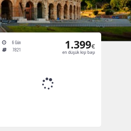
1.399
6 Gün
€
7821
en düşük kişi başı