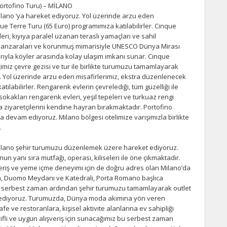
Portofino Turu) – MİLANO
Milano ‘ya hareket ediyoruz. Yol üzerinde arzu eden
ue Terre Turu (65 Euro) programımıza katılabilirler. Cinque
vleri, kıyıya paralel uzanan teraslı yamaçları ve sahil
yı manzaraları ve korunmuş mimarisiyle UNESCO Dünya Mirası
larıyla köyler arasında kolay ulaşım imkanı sunar. Cinque
imiz çevre gezisi ve tur ile birlikte turumuzu tamamlayarak
Yol üzerinde arzu eden misafirlerimiz, ekstra düzenlenecek
ılabilirler. Rengarenk evlerin çevrelediği, tüm güzelliği ile
sokakları rengarenk evleri, yeşil tepeleri ve turkuaz rengi
 ziyaretçilerini kendine hayran bırakmaktadır. Portofino
devam ediyoruz. Milano bölgesi otelimize varışımızla birlikte
.
 Milano şehir turumuzu düzenlemek üzere hareket ediyoruz.
n yanı sıra mutfağı, operası, kiliseleri ile öne çıkmaktadır.
şveriş ve yeme içme deneyimi için de doğru adres olan Milano’da
a, Duomo Meydanı ve Katedrali, Porta Romano başlıca
ak serbest zaman ardından şehir turumuzu tamamlayarak outlet
 ediyoruz. Turumuzda, Dünya moda akımına yön veren
afe ve restoranlara, kişisel aktivite alanlarına ev sahipliği
fli ve uygun alışveriş için sunacağımız bu serbest zaman