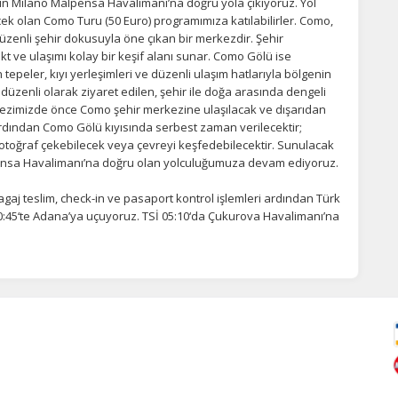
 Milano Malpensa Havalimanı’na doğru yola çıkıyoruz. Yol
ek olan Como Turu (50 Euro) programımıza katılabilirler. Como,
düzenli şehir dokusuyla öne çıkan bir merkezdir. Şehir
akt ve ulaşımı kolay bir keşif alanı sunar. Como Gölü ise
n tepeler, kıyı yerleşimleri ve düzenli ulaşım hatlarıyla bölgenin
zenli olarak ziyaret edilen, şehir ile doğa arasında dengeli
ezimizde önce Como şehir merkezine ulaşılacak ve dışarıdan
 Ardından Como Gölü kıyısında serbest zaman verilecektir;
fotoğraf çekebilecek veya çevreyi keşfedebilecektir. Sunulacak
nsa Havalimanı’na doğru olan yolculuğumuza devam ediyoruz.
gaj teslim, check-in ve pasaport kontrol işlemleri ardından Türk
e 00:45‘te Adana’ya uçuyoruz. TSİ 05:10‘da Çukurova Havalimanı’na