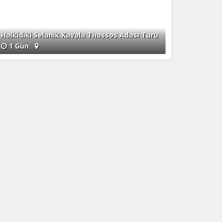
Halkidiki Selanik Kavala Thassos Adası Turu
1 Gün