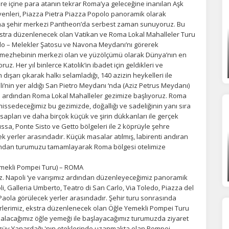
e içine para atanın tekrar Roma’ya geleceğine inanılan Aşk
lir.
Daha fazla bilgi için
KVKK bilgilendirmemizi
,
çerez kullanım
ve
gizlilik koşullarını
enleri, Piazza Pietra Piazza Popolo panoramik olarak
celeyebilirsiniz.
Roma şehir merkezi Pantheon’da serbest zaman sunuyoruz. Bu
kstra düzenlenecek olan Vatikan ve Roma Lokal Mahalleler Turu
ngelo – Melekler Şatosu ve Navona Meydanı’nı görerek
orunlu Çerezler
HER ZAMAN AKTIF
ik mezhebinin merkezi olan ve yüzölçümü olarak Dünya’nın en
uz. Her yıl binlerce Katolik’in ibadet için geldikleri ve
urum yönetimi, güvenlik ve temel site işlevleri için gereklidir. Bu
ışarı çıkarak halkı selamladığı, 140 azizin heykelleri ile
rezler olmadan site düzgün çalışmaz ve devre dışı bırakılamaz.
i’nin yer aldığı San Pietro Meydanı ‘nda (Aziz Petrus Meydanı)
ardından Roma Lokal Mahalleler gezimize başlıyoruz. Roma
i hissedeceğimiz bu gezimizde, doğallığı ve sadeliğinin yanı sıra
statistik Çerezleri
kasapları ve daha birçok küçük ve şirin dükkanları ile gerçek
ssa, Ponte Sisto ve Getto bölgeleri ile 2 köprüyle şehre
yaretçilerin siteyi nasıl kullandığını anonim olarak ölçeriz. Hangi
yfaların popüler olduğunu ve kullanıcıların nerede zorluk yaşadığını
 yerler arasındadır. Küçük masalar atılmış, labirenti andıran
lamamıza yardımcı olur.
ından turumuzu tamamlayarak Roma bölgesi otelimize
emekli Pompei Turu) – ROMA
z. Napoli ‘ye varışımız ardından düzenleyeceğimiz panoramik
azarlama Çerezleri
, Galleria Umberto, Teatro di San Carlo, Via Toledo, Piazza del
ze ve ilgi alanlarınıza uygun reklamlar göstermek için kullanılır.
 Paola görülecek yerler arasındadır. Şehir turu sonrasında
patırsanız reklamları görmeye devam edersiniz, ancak daha az
rlerimiz, ekstra düzenlenecek olan Öğle Yemekli Pompei Turu
akalı olabilirler.
da alacağımız öğle yemeği ile başlayacağımız turumuzda ziyaret
ezüv Yanardağı 'nın eteklerinde uzanmakta olan Pompei,