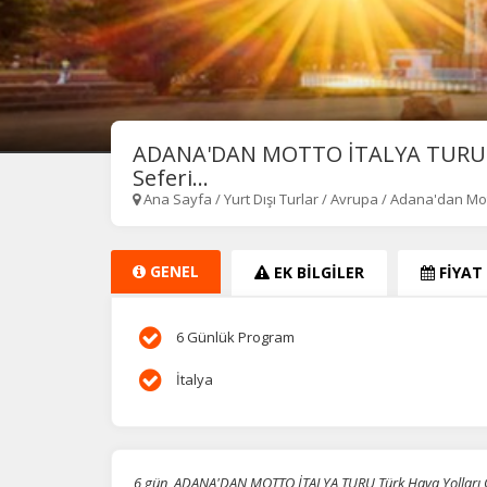
ADANA'DAN MOTTO İTALYA TURU Tü
Seferi...
Ana Sayfa
/
Yurt Dışı Turlar
/
Avrupa
/
Adana'dan Mot
GENEL
EK BİLGİLER
FİYAT
6 Günlük Program
İtalya
6 gün, ADANA'DAN MOTTO İTALYA TURU Türk Hava Yolları Öze