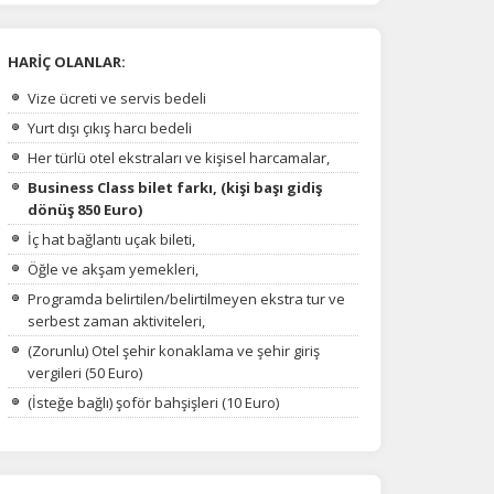
HARİÇ OLANLAR:
Vize ücreti ve servis bedeli
Yurt dışı çıkış harcı bedeli
Her türlü otel ekstraları ve kişisel harcamalar,
Business Class bilet farkı, (kişi başı gidiş
dönüş 850 Euro)
İç hat bağlantı uçak bileti,
Öğle ve akşam yemekleri,
Programda belirtilen/belirtilmeyen ekstra tur ve
serbest zaman aktiviteleri,
(Zorunlu) Otel şehir konaklama ve şehir giriş
vergileri (50 Euro)
(İsteğe bağlı) şoför bahşişleri (10 Euro)
na