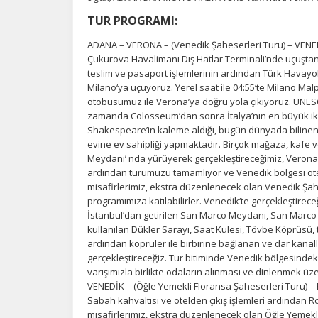
TUR PROGRAMI:
ADANA – VERONA – (Venedik Şaheserleri Turu) – VENE
Çukurova Havalimanı Dış Hatlar Terminali’nde uçuştan
teslim ve pasaport işlemlerinin ardından Türk Havayolla
Milano‘ya uçuyoruz. Yerel saat ile 04:55‘te Milano Ma
otobüsümüz ile Verona’ya doğru yola çıkıyoruz. UNESC
zamanda Colosseum’dan sonra İtalya’nın en büyük ikin
Shakespeare’in kaleme aldığı, bugün dünyada bilinen 
evine ev sahipliği yapmaktadır. Birçok mağaza, kafe v
Meydanı’ nda yürüyerek gerçekleştireceğimiz, Verona
ardından turumuzu tamamlıyor ve Venedik bölgesi ote
misafirlerimiz, ekstra düzenlenecek olan Venedik Şahese
programımıza katılabilirler. Venedik‘te gerçekleştire
İstanbul’dan getirilen San Marco Meydanı, San Marco 
kullanılan Dükler Sarayı, Saat Kulesi, Tövbe Köprüsü, t
ardından köprüler ile birbirine bağlanan ve dar kanal
gerçekleştireceğiz. Tur bitiminde Venedik bölgesinde
varışımızla birlikte odaların alınması ve dinlenmek ü
VENEDİK – (Öğle Yemekli Floransa Şaheserleri Turu) 
Sabah kahvaltısı ve otelden çıkış işlemleri ardından 
misafirlerimiz, ekstra düzenlenecek olan Öğle Yemekli 