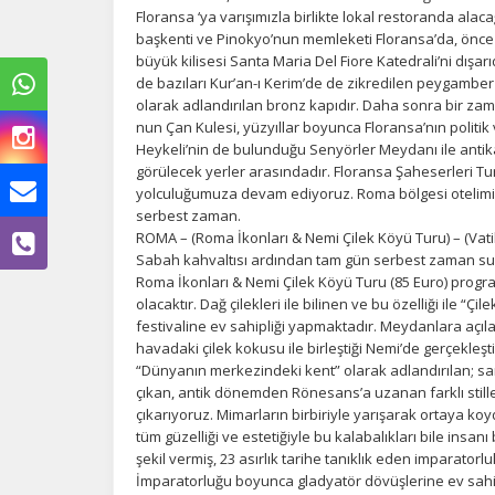
Floransa ‘ya varışımızla birlikte lokal restoranda ala
başkenti ve Pinokyo’nun memleketi Floransa’da, önce
büyük kilisesi Santa Maria Del Fiore Katedrali’ni dışar
de bazıları Kur’an-ı Kerim’de de zikredilen peygamber k
olarak adlandırılan bronz kapıdır. Daha sonra bir zam
nun Çan Kulesi, yüzyıllar boyunca Floransa’nın politi
Heykeli’nin de bulunduğu Senyörler Meydanı ile anti
görülecek yerler arasındadır. Floransa Şaheserleri T
yolculuğumuza devam ediyoruz. Roma bölgesi otelimiz
serbest zaman.
ROMA – (Roma İkonları & Nemi Çilek Köyü Turu) – (Vat
Sabah kahvaltısı ardından tam gün serbest zaman su
Roma İkonları & Nemi Çilek Köyü Turu (85 Euro) progra
olacaktır. Dağ çilekleri ile bilinen ve bu özelliği ile “
festivaline ev sahipliği yapmaktadır. Meydanlara açıl
havadaki çilek kokusu ile birleştiği Nemi’de gerçekleş
“Dünyanın merkezindeki kent” olarak adlandırılan; sana
çıkan, antik dönemden Rönesans’a uzanan farklı stiller
Ç
çıkarıyoruz. Mimarların birbiriyle yarışarak ortaya k
tüm güzelliği ve estetiğiyle bu kalabalıkları bile ins
Si
şekil vermiş, 23 asırlık tarihe tanıklık eden imparat
de
İmparatorluğu boyunca gladyatör dövüşlerine ev sahi
iz