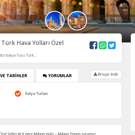
rk Hava Yolları Özel
to Italya Turu Türk…
Broşür İndir
 VE TARİHLER
YORUMLAR
İtalya Turları
l Seferi ile 6 gece Milano gidiş – Milano Dönüş turumuz