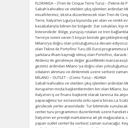
FLORANSA – (Tren ile Cinque Terre Turu) – (Tekne ile 
Sabah kahvaltısı ve otelden çıkış işlemleri ardından 
misafirlerimiz, ekstra düzenlenecek olan Tren ile Cinq
Terre, İtalya’nın Ligurya kıyısında yer alan ve renkli e
kasabalarıyla bilinen bir bölgedir. Dar sokakları, kı
listesindedir. Bölge, yürüyüş rotaları ve tren bağlantı
Terre’ye ismini veren 5 köyün birinde gerçekleştireceğ
Milano’ya doğru olan yolculuğumuza devam ediyoruz. 
olan Tekne ile Portofino Turu (65 Euro) programımıza kat
şarkılara ilham kaynağı olmuş olan Portofino, daracık 
Akdeniz ile görülmeye değer güzellikteki manzarasıyla
gezimiz ardından Milano ‘ya doğru olan yolculuğumuza 
odaların alınması ve dinlenmek üzere serbest zaman
MİLANO – OUTLET – (Como Turu) – ADANA
Sabah kahvaltısı ve otelden çıkış işlemleri ardından
Avrupa’nın moda başkentlerinden biri olan Milano, bunu
İtalya’nın iş ve finans başkenti olarak tanınsa da alı
yapacağımız tur esnasında ünlü opera binası La Scal
görülecek yerler arasındadır. Tur bitiminde sunulac
center turu programımızı düzenlemek üzere hareket
İtalya’nın en prestijli markalarına ait şık mağazalara, c
yapan outlet center’da serbest zaman sunacağız. Keyi