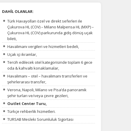
DAHİL OLANLAR:
Türk Havayolları özel ve direkt seferleri ile
Çukurova HL (COV) – Milano Malpensa HL (MXP) –
Çukurova HL (COV) parkurunda gidiş dönüş uçak
bileti,
Havalimanı vergileri ve hizmetleri bedeli,
Uçak içi ikramlar,
Tercih edilecek otel kategorisinde toplam 6 gece
oda & kahvaltı konaklamalar,
Havalimanı – otel – havalimanı transferleri ve
şehirlerarası transfer,
Verona, Napoli, Milano ve Pisa’da panoramik
şehir turları ve/veya çevre gezileri,
Outlet Center Turu,
Türkçe rehberlik hizmetleri.
TURSAB Mesleki Sorumluluk Sigortası