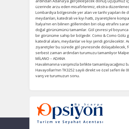
ardından Adana’ya gerçekleşecek dönüş uçuşumuz için
üzerinde arzu eden misafirlerimiz, ekstra düzenlenec
Lombardiya bölgesinde yer alan ve tarihi yapıları ile 
meydanları, katedrali ve kıyı hattı, ziyaretçilere komp
İtalya’nın en bilinen göllerinden biri olup etrafını sara
doğal görünümünü tamamlar. Göl çevresi yıl boyunca dü
bir görünüme sahip bir bölgedir. Como & Como Gölü g
katedral alanı, meydanlar ve kıyı şeridi görülecektir.
ziyaretçiler bu sürede göl çevresinde dolaşabilecek, 
serbest zaman ardından turumuzu tamamlıyor Malpe
MİLANO – ADANA
Havalimanına varışımızla birlikte tamamlayacağımız ba
Havayolları’nın TK3252 sayılı direkt ve özel seferi il
varış ve turumuzun sonu.