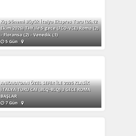
Kış Dönemi Büyük İtalya Ekspres Turu (05,12
Ekim 2026) THY ile 5 gece (FCO-VCE) Roma (2)
- Floransa (2) - Venedik (1)
5 Gün
ANKARA'DAN ÖZEL SEFER İLE 2026 KLASİK
İTALYA TURU CAI (BLQ-BLQ) 3 GECE ROMA
BAŞLAR
7 Gün