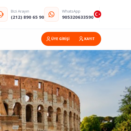
Bizi Arayın
WhatsApp
(212) 890 65 90
905320633590
ÜYE GİRİŞİ
KAYIT