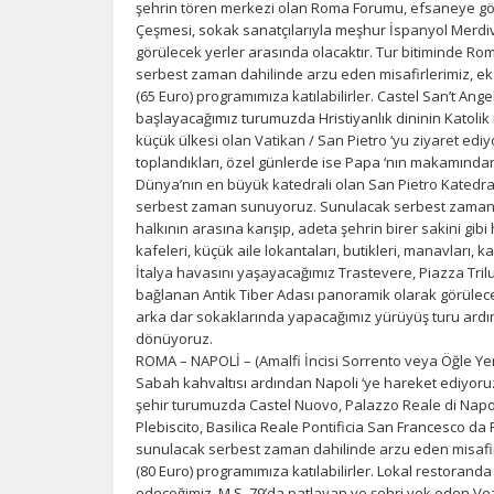
şehrin tören merkezi olan Roma Forumu, efsaneye gör
bi
Çeşmesi, sokak sanatçılarıyla meşhur İspanyol Merdiv
in
görülecek yerler arasında olacaktır. Tur bitiminde 
serbest zaman dahilinde arzu eden misafirlerimiz, e
(65 Euro) programımıza katılabilirler. Castel San’t A
Z
başlayacağımız turumuzda Hristiyanlık dininin Katol
küçük ülkesi olan Vatikan / San Pietro ‘yu ziyaret ediyor
Ot
toplandıkları, özel günlerde ise Papa ‘nın makamından d
çe
Dünya’nın en büyük katedrali olan San Pietro Katedral
serbest zaman sunuyoruz. Sunulacak serbest zaman 
halkının arasına karışıp, adeta şehrin birer sakini gib
İ
kafeleri, küçük aile lokantaları, butikleri, manavları, 
İtalya havasını yaşayacağımız Trastevere, Piazza Trilu
Zi
sa
bağlanan Antik Tiber Adası panoramik olarak görülecek
an
arka dar sokaklarında yapacağımız yürüyüş turu ard
dönüyoruz.
ROMA – NAPOLİ – (Amalfi İncisi Sorrento veya Öğle Y
Sabah kahvaltısı ardından Napoli ‘ye hareket ediyoru
P
şehir turumuzda Castel Nuovo, Palazzo Reale di Napoli
Si
Plebiscito, Basilica Reale Pontificia San Francesco da
Ka
sunulacak serbest zaman dahilinde arzu eden misafi
al
(80 Euro) programımıza katılabilirler. Lokal restoran
edeceğimiz, M.S. 79’da patlayan ve şehri yok eden V