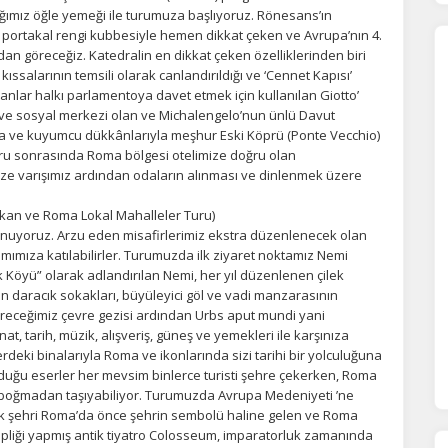
cağımız öğle yemeği ile turumuza başlıyoruz. Rönesans’ın
 portakal rengi kubbesiyle hemen dikkat çeken ve Avrupa’nın 4.
ıdan göreceğiz. Katedralin en dikkat çeken özelliklerinden biri
ıssalarının temsili olarak canlandırıldığı ve ‘Cennet Kapısı’
anlar halkı parlamentoya davet etmek için kullanılan Giotto’
k ve sosyal merkezi olan ve Michalengelo’nun ünlü Davut
ka ve kuyumcu dükkânlarıyla meşhur Eski Köprü (Ponte Vecchio)
uru sonrasında Roma bölgesi otelimize doğru olan
e varışımız ardından odaların alınması ve dinlenmek üzere
ikan ve Roma Lokal Mahalleler Turu)
nuyoruz. Arzu eden misafirlerimiz ekstra düzenlenecek olan
mımıza katılabilirler. Turumuzda ilk ziyaret noktamız Nemi
Çilek Köyü” olarak adlandırılan Nemi, her yıl düzenlenen çilek
an daracık sokakları, büyüleyici göl ve vadi manzarasının
tireceğimiz çevre gezisi ardından Urbs aput mundi yani
t, tarih, müzik, alışveriş, güneş ve yemekleri ile karşınıza
ÇEREZ KULLANIM AYARLARINIZ
deki binalarıyla Roma ve ikonlarında sizi tarihi bir yolculuğuna
erez tercihlerinizi
belirleyin
.
oyduğu eserler her mevsim binlerce turisti şehre çekerken, Roma
anı boğmadan taşıyabiliyor. Turumuzda Avrupa Medeniyeti ’ne
ze daha kişiselleştirilmiş bir web deneyimi sunmak için bazı bilgileri tarayıcınızda
orluk şehri Roma’da önce şehrin sembolü haline gelen ve Roma
polayabilir, bunları yurt içi ve yurt dışındaki hizmet sağlayıcılarla paylaşabiliriz. Bu
pliği yapmış antik tiyatro Colosseum, imparatorluk zamanında
in vermemeyi seçebilirsiniz ancak bu durumda sitemiz umduğumuz gibi çalışmaya