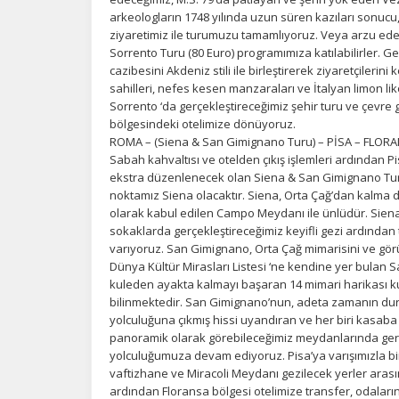
arkeologların 1748 yılında uzun süren kazıları sonucu, ş
ziyaretimiz ile turumuzu tamamlıyoruz. Veya arzu eden
Sorrento Turu (80 Euro) programımıza katılabilirler. G
cazibesini Akdeniz stili ile birleştirerek ziyaretçilerini
sahilleri, nefes kesen manzaraları ve İtalyan limon lik
Sorrento ‘da gerçekleştireceğimiz şehir turu ve çev
bölgesindeki otelimize dönüyoruz.
ROMA – (Siena & San Gimignano Turu) – PİSA – FLOR
Sabah kahvaltısı ve otelden çıkış işlemleri ardından P
ekstra düzenlenecek olan Siena & San Gimignano Turu 
noktamız Siena olacaktır. Siena, Orta Çağ’dan kalma 
olarak kabul edilen Campo Meydanı ile ünlüdür. Sien
sokaklarda gerçekleştireceğimiz keyifli gezi ardından
varıyoruz. San Gimignano, Orta Çağ mimarisini ve 
Dünya Kültür Mirasları Listesi ‘ne kendine yer bulan 
kuleden ayakta kalmayı başaran 14 mimari harikası k
bilinmektedir. San Gimignano’nun, adeta zamanın dur
yolculuğuna çıkmış hissi uyandıran ve her biri kasaba
panoramik olarak görebileceğimiz meydanlarında gerçe
yolculuğumuza devam ediyoruz. Pisa’ya varışımızla bir
vaftizhane ve Miracoli Meydanı gezilecek yerler aras
ardından Floransa bölgesi otelimize transfer, odalar