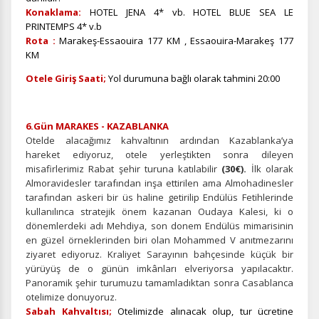
Konaklama:
HOTEL JENA 4* vb. HOTEL BLUE SEA LE
PRINTEMPS 4* v.b
Rota :
Marakeş-Essaouira 177 KM , Essaouira-Marakeş 177
KM
Otele Giriş Saati;
Yol durumuna bağlı olarak tahmini 20:00
6.Gün MARAKES - KAZABLANKA
Otelde alacağımız kahvaltının ardından Kazablanka’ya
hareket ediyoruz, otele yerleştikten sonra dileyen
misafirlerimiz Rabat şehir turuna katılabilir
(30€).
İlk olarak
Almoravidesler tarafından inşa ettirilen ama Almohadinesler
tarafından askeri bir üs haline getirilip Endülüs Fetihlerinde
kullanılınca stratejik önem kazanan Oudaya Kalesi, ki o
dönemlerdeki adı Mehdiya, son donem Endülüs mimarisinin
en güzel örneklerinden biri olan Mohammed V anıtmezarını
ziyaret ediyoruz. Kraliyet Sarayının bahçesinde küçük bir
yürüyüş de o günün imkânları elveriyorsa yapılacaktır.
Panoramik şehir turumuzu tamamladıktan sonra Casablanca
otelimize donuyoruz.
Sabah Kahvaltısı;
Otelimizde alınacak olup, tur ücretine