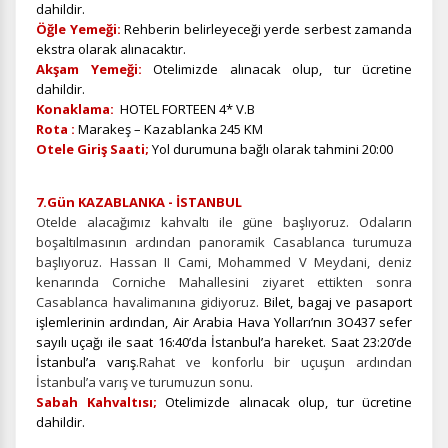
dahildir.
Öğle Yemeği:
Rehberin belirleyeceği yerde serbest zamanda
ekstra olarak alınacaktır.
Akşam Yemeği:
Otelimizde alınacak olup, tur ücretine
dahildir.
Konaklama:
HOTEL FORTEEN 4* V.B
Rota :
Marakeş – Kazablanka 245 KM
Otele Giriş Saati;
Yol durumuna bağlı olarak tahmini 20:00
7.Gün KAZABLANKA - İSTANBUL
Otelde alacağımız kahvaltı ile güne başlıyoruz. Odaların
boşaltılmasının ardından panoramik Casablanca turumuza
başlıyoruz. Hassan II Cami, Mohammed V Meydani, deniz
kenarında Corniche Mahallesini ziyaret ettikten sonra
Casablanca havalimanına gidiyoruz.
Bilet, bagaj ve pasaport
işlemlerinin ardından, Air Arabia Hava Yolları’nın 3O437 sefer
sayılı uçağı ile saat 16:40’da İstanbul’a hareket. Saat 23:20’de
İstanbul’a varış
.Rahat ve konforlu bir uçuşun ardından
İstanbul’a varış ve turumuzun sonu.
Sabah Kahvaltısı;
Otelimizde alınacak olup, tur ücretine
dahildir.