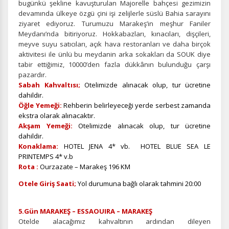
bugünkü şekline kavuşturulan Majorelle bahçesi gezimizin
devamında ülkeye özgü çini işi zelijlerle süslü Bahia sarayını
ziyaret ediyoruz. Turumuzu Marakeş’in meşhur Faniler
Meydanı’nda bitiriyoruz. Hokkabazları, kınacıları, dişçileri,
İstatistik Çerezleri
meyve suyu satıcıları, açık hava restoranları ve daha birçok
Ziyaretçilerin siteyi nasıl kullandığını anonim olarak
aktivitesi ile ünlü bu meydanin arka sokakları da SOUK diye
ölçeriz. Hangi sayfaların popüler olduğunu ve
tabir ettiğimiz, 10000’den fazla dükkânın bulunduğu çarşı
kullanıcıların nerede zorluk yaşadığını anlamamıza
pazardır.
yardımcı olur.
Sabah Kahvaltısı;
Otelimizde alınacak olup, tur ücretine
dahildir.
Öğle Yemeği:
Rehberin belirleyeceği yerde serbest zamanda
ekstra olarak alınacaktır.
Akşam Yemeği:
Otelimizde alınacak olup, tur ücretine
dahildir.
Pazarlama Çerezleri
Konaklama:
HOTEL JENA 4* vb. HOTEL BLUE SEA LE
Size ve ilgi alanlarınıza uygun reklamlar göstermek için
PRINTEMPS 4* v.b
kullanılır. Kapatırsanız reklamları görmeye devam
Rota :
Ourzazate – Marakeş 196 KM
edersiniz, ancak daha az alakalı olabilirler.
Otele Giriş Saati;
Yol durumuna bağlı olarak tahmini 20:00
5.Gün MARAKEŞ – ESSAOUIRA – MARAKEŞ
Otelde alacağımız kahvaltının ardından dileyen