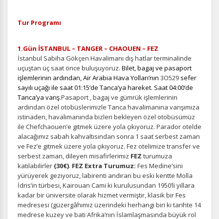
Tur Programı
1.Gün İSTANBUL – TANGER – CHAOUEN – FEZ
İstanbul Sabiha Gökçen Havalimanı dış hatlar terminalinde
uçuştan üç saat önce buluşuyoruz.
Bilet, bagaj ve pasaport
işlemlerinin ardından, Air Arabia Hava Yolları’nın
3O529
sefer
sayılı uçağı ile saat 01:15’de Tanca’ya hareket. Saat 04:00’de
Tanca’ya varış
.Pasaport , bagaj ve gümrük işlemlerinin
ardından özel otobüslerimizle Tanca havalimanına varışımıza
istinaden, havalimanında bizleri bekleyen özel otobüsümüz
ile Chefchaouen’e gitmek üzere yola çıkıyoruz. Parador otelde
alacağımız sabah kahvaltısından sonra 1 saat serbest zaman
ve Fez’e gitmek üzere yola çıkıyoruz. Fez otelimize transfer ve
serbest zaman, dileyen misafirlerimiz
FEZ
turumuza
katılabilirler
(30€)
.
FEZ Extra Turumuz:
Fes Medine’sini
yürüyerek geziyoruz, labirenti andıran bu eski kentte Molla
İdris’in türbesi, Kairouan Cami ki kurulusundan 1950’li yıllara
kadar bir üniversite olarak hizmet vermiştir, klasik bir Fes
medresesi (güzergâhımız üzerindeki herhangi biri ki tarihte 14
medrese kuzey ve bati Afrika’nın İslamlaşmasında büyük rol