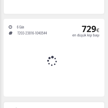
729
6 Gün
€
T203-23816-1040544
en düşük kişi başı