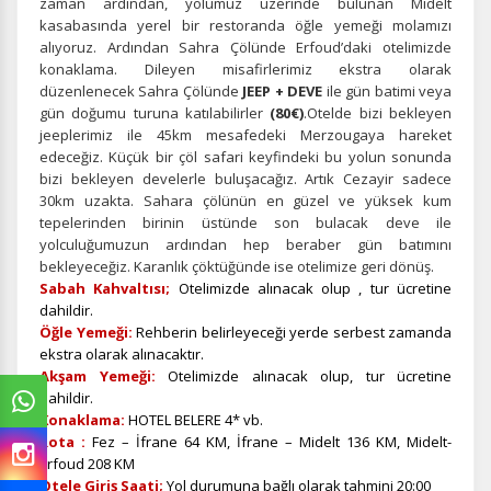
zaman ardından, yolumuz üzerinde bulunan Midelt
kasabasında yerel bir restoranda öğle yemeği molamızı
alıyoruz. Ardından Sahra Çölünde Erfoud’daki otelimizde
konaklama. Dileyen misafirlerimiz ekstra olarak
düzenlenecek Sahra Çölünde
JEEP + DEVE
ile gün batimi veya
gün doğumu turuna katılabilirler
(80€)
.Otelde bizi bekleyen
jeeplerimiz ile 45km mesafedeki Merzougaya hareket
edeceğiz. Küçük bir çöl safari keyfindeki bu yolun sonunda
bizi bekleyen develerle buluşacağız. Artık Cezayir sadece
30km uzakta. Sahara çölünün en güzel ve yüksek kum
tepelerinden birinin üstünde son bulacak deve ile
yolculuğumuzun ardından hep beraber gün batımını
bekleyeceğiz. Karanlık çöktüğünde ise otelimize geri dönüş.
Sabah Kahvaltısı;
Otelimizde alınacak olup , tur ücretine
dahildir.
Öğle Yemeği:
Rehberin belirleyeceği yerde serbest zamanda
ekstra olarak alınacaktır.
Akşam Yemeği:
Otelimizde alınacak olup, tur ücretine
dahildir.
Konaklama:
HOTEL BELERE 4* vb.
Rota :
Fez – İfrane 64 KM, İfrane – Midelt 136 KM, Midelt-
Erfoud 208 KM
Otele Giriş Saati;
Yol durumuna bağlı olarak tahmini 20:00