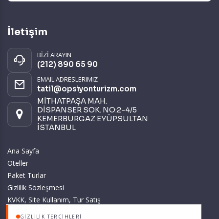
İletişim
BİZİ ARAYIN
(212) 890 65 90
EMAIL ADRESLERIMIZ
tatil@opsiyonturizm.com
MİTHATPAŞA MAH.
DİSPANSER SOK. NO:2-4/5
KEMERBURGAZ EYÜPSULTAN
İSTANBUL
Ana Sayfa
Oteller
Paket Turlar
Gizlilik Sözleşmesi
KVKK, Site Kullanım, Tur Satış
ve Üyelik Sözleşmesi
GIZLILIK TERCIHLERI