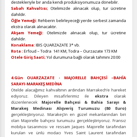
destekleriyle bir anda kendi prodüksiyonumuza dönebilir.
Sabah Kahvaltısı;
Otelimizde alınacak olup, tur ücretine
dahildir.
Öğle Yemeği:
Rehberin belirleyeceği yerde serbest zamanda
ekstra olarak alınacaktır.
Akşam Yemeği:
Otelimizde alınacak olup, tur ücretine
dahildir.
Konaklama:
IBIS QUARZAZATE 3* vb.
Rota :
Erfoud – Todra 141 KM, Todra – Ourzazate 173 KM
Otele Giriş Saati;
Yol durumuna bağlı olarak tahmini 20:00
ÇEREZ KULLANIM AYARLARINIZ
Çerez tercihlerinizi
belirleyin
.
4.Gün OUARZAZATE - MAJORELLE BAHÇESİ –BAHİA
Daha fazla bilgi için
KVKK bilgilendirmemizi
,
çerez kullanım
ve
SARAYI-MARAKEŞ MEDİNA
gizlilik koşullarını
inceleyebilirsiniz.
Otelde alacağımız kahvaltının ardından Marrakech’e hareket
ediyoruz. Dileyen misafirlerimiz ile
ekstra
olarak
düzenlenecek
Majorelle Bahçesi & Bahia Sarayı &
Zorunlu Çerezler
HER ZAMAN AKTIF
Marakeş Medinası Alışveriş Turumuzu (80 Euro)
Oturum yönetimi, güvenlik ve temel site işlevleri için
gerçekleştiriyoruz. Marakeş’in en güzel mekanlarından biri
gereklidir. Bu çerezler olmadan site düzgün çalışmaz ve
olan Majorelle bahçesi turumuzu gerçekleştiriyoruz. Fransız
devre dışı bırakılamaz.
mobilya tasarımcısı ve ressam Jaques Majorelle tarafından
kurulan ve ünlü modacı Yves Saint Laurent tarafından