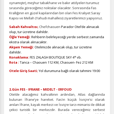
oynamıştır), meşhur tabakhane ve bakır atölyeleri turumuz
sırasında göreceğimiz noktalar olacaktır. Sonrasında Fas
Krallığının en güzel kapılarından biri olan Fes Kraliyet Saray
Kapısı ve Mellah (Yahudi mahallesi) ziyaretlerimizi yapıyoruz.
Sabah Kahvaltısı;
Chefchaouen
Parador Otel’de alınacak
olup, tur ücretine dahildir.
Öğle Yemeği:
Rehberin belirleyeceği yerde serbest zamanda
ekstra olarak alınacaktır.
Akşam Yemeği:
Otelimizde alınacak olup, tur ücretine
dahildir.
Konaklama:
FES ZALAGH BOUTIQUE SKY 4* vb.
Rota :
Tanca – Chaouen 112 KM, Chaouen- Fez 212 KM
Otele Giriş Saati;
Yol durumuna bağlı olarak tahmini 19:00
2.Gün FES - IFRANE – MIDELT - ERFOUD
Otelde alacağımız kahvaltının ardından, Atlas dağlarında
bulunan İfrane’ye hareket. Fas’ın küçük İsviçre’si olarak
anılan İfrane, kayak merkezi ve İsviçre tarzı mimarisi ile dikkat
çekici turistik bir merkezdir. Burada vereceğimiz serbest