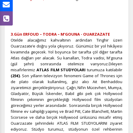
3.Gün ERFOUD – TODRA – M’GOUNA - OUARZAZATE
Otelde alacağımız kahvaltının ardından Tinghir üzeri
Ouarzazate’e doğru yola çıkıyoruz. Günümüz bir yol hikâyesi
kıvamında geçecek. Yol boyunca bir tarafta çöl diğer tarafta
Atlas dağları yer alacak. Su kanalları, Todra vadisi, M'gouna
(gül şehri) sonrasında otelimize varıyoruz.Dileyen
misafirlerimiz
ATLAS FILM STUDYOLARI
turumuza katılabilir
(25€)
. Son yılların televizyon fenomeni Game of Thrones için
de plato olarak kullanılmış, göz alıcı Ait Benhaddou
ziyaretimizi gerçekleştiriyoruz. Çağrı, Nil’in Mücevheri, Mumya,
Gladyatör, Büyük İskender, Babil gibi pek çok Hollywood
filminin çekiminin gerçekleştiği Hollywood film stüdyoları
göreceğimiz yerler arasındadır. Sonrasında birçok Hollywood
filmine ev sahipliği yapmış ve Brad Pitt, Cate Blanchett, Martin
Scorsese ve daha birçok Hollywood ünlüsünü misafir etmiş
Ouarzazate şehrindeki ATLAS FILM STUDYOLARINI ziyaret
ediyoruz. Stüdyo turumuz, stüdyonun özel rehberinin