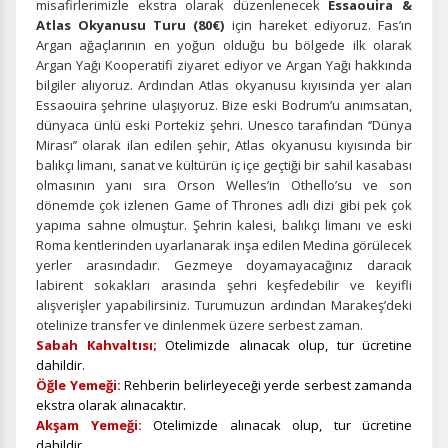
misafirlerimizle ekstra olarak düzenlenecek
Essaouira &
Tercihleri Kaydet
Atlas Okyanusu Turu (80€)
için hareket ediyoruz. Fas’ın
Argan ağaçlarının en yoğun olduğu bu bölgede ilk olarak
Argan Yağı Kooperatifi ziyaret ediyor ve Argan Yağı hakkında
bilgiler alıyoruz. Ardından Atlas okyanusu kıyısında yer alan
Essaouira şehrine ulaşıyoruz. Bize eski Bodrum’u anımsatan,
dünyaca ünlü eski Portekiz şehri. Unesco tarafından ‘’Dünya
Mirası’’ olarak ilan edilen şehir, Atlas okyanusu kıyısında bir
balıkçı limanı, sanat ve kültürün iç içe geçtiği bir sahil kasabası
olmasının yanı sıra Orson Welles’in Othello’su ve son
dönemde çok izlenen Game of Thrones adlı dizi gibi pek çok
yapıma sahne olmuştur. Şehrin kalesi, balıkçı limanı ve eski
Roma kentlerinden uyarlanarak inşa edilen Medina görülecek
yerler arasındadır. Gezmeye doyamayacağınız daracık
labirent sokakları arasında şehri keşfedebilir ve keyifli
alışverişler yapabilirsiniz. Turumuzun ardından Marakeş’deki
otelinize transfer ve dinlenmek üzere serbest zaman.
Sabah Kahvaltısı;
Otelimizde alınacak olup, tur ücretine
dahildir.
Öğle Yemeği:
Rehberin belirleyeceği yerde serbest zamanda
ekstra olarak alınacaktır.
Akşam Yemeği:
Otelimizde alınacak olup, tur ücretine
dahildir.