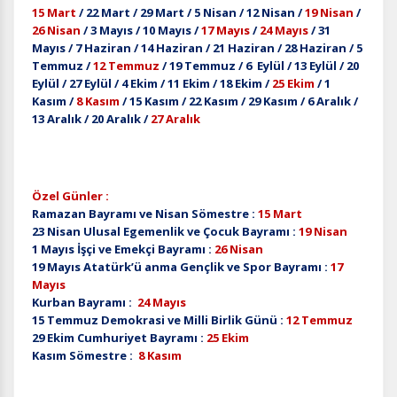
15 Mart
/ 22 Mart / 29 Mart / 5 Nisan / 12 Nisan /
19 Nisan
/
26 Nisan
/ 3 Mayıs / 10 Mayıs /
17 Mayıs
/
24 Mayıs
/ 31
Mayıs / 7 Haziran / 14 Haziran / 21 Haziran / 28 Haziran / 5
Temmuz /
12 Temmuz
/ 19 Temmuz / 6 Eylül / 13 Eylül / 20
Eylül / 27 Eylül / 4 Ekim / 11 Ekim / 18 Ekim /
25 Ekim
/ 1
Kasım /
8 Kasım
/ 15 Kasım / 22 Kasım / 29 Kasım / 6 Aralık /
13 Aralık / 20 Aralık /
27 Aralık
Özel Günler :
Ramazan Bayramı ve Nisan Sömestre :
15 Mart
23 Nisan Ulusal Egemenlik ve Çocuk Bayramı :
19 Nisan
1 Mayıs İşçi ve Emekçi Bayramı :
26 Nisan
19 Mayıs Atatürk’ü anma Gençlik ve Spor Bayramı :
17
Mayıs
Kurban Bayramı :
24 Mayıs
15 Temmuz Demokrasi ve Milli Birlik Günü :
12 Temmuz
29 Ekim Cumhuriyet Bayramı :
25 Ekim
Kasım Sömestre :
8 Kasım