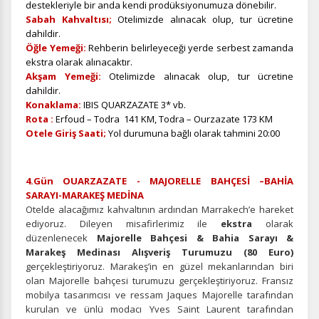
destekleriyle bir anda kendi prodüksiyonumuza dönebilir.
Sabah Kahvaltısı;
Otelimizde alınacak olup, tur ücretine
dahildir.
Öğle Yemeği:
Rehberin belirleyeceği yerde serbest zamanda
ekstra olarak alınacaktır.
Akşam Yemeği:
Otelimizde alınacak olup, tur ücretine
dahildir.
Konaklama:
IBIS QUARZAZATE 3* vb.
Rota :
Erfoud – Todra 141 KM, Todra – Ourzazate 173 KM
Otele Giriş Saati;
Yol durumuna bağlı olarak tahmini 20:00
ÇEREZ KULLANIM AYARLARINIZ
Çerez tercihlerinizi
belirleyin
.
4.Gün OUARZAZATE - MAJORELLE BAHÇESİ –BAHİA
Daha fazla bilgi için
KVKK bilgilendirmemizi
,
çerez kullanım
ve
SARAYI-MARAKEŞ MEDİNA
gizlilik koşullarını
inceleyebilirsiniz.
Otelde alacağımız kahvaltının ardından Marrakech’e hareket
ediyoruz. Dileyen misafirlerimiz ile
ekstra
olarak
düzenlenecek
Majorelle Bahçesi & Bahia Sarayı &
Zorunlu Çerezler
HER ZAMAN AKTIF
Marakeş Medinası Alışveriş Turumuzu (80 Euro)
Oturum yönetimi, güvenlik ve temel site işlevleri için
gerçekleştiriyoruz. Marakeş’in en güzel mekanlarından biri
gereklidir. Bu çerezler olmadan site düzgün çalışmaz ve
olan Majorelle bahçesi turumuzu gerçekleştiriyoruz. Fransız
devre dışı bırakılamaz.
mobilya tasarımcısı ve ressam Jaques Majorelle tarafından
kurulan ve ünlü modacı Yves Saint Laurent tarafından