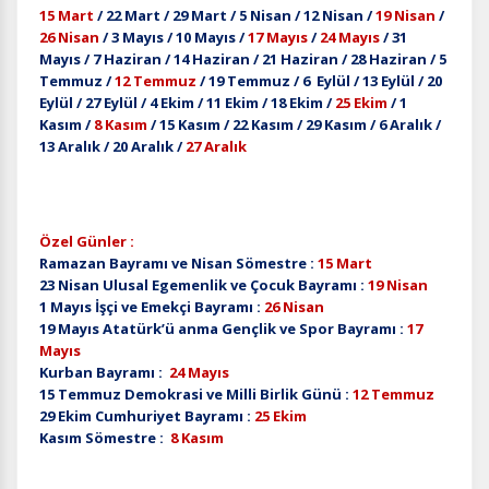
15 Mart
/ 22 Mart / 29 Mart / 5 Nisan / 12 Nisan /
19 Nisan
/
26 Nisan
/ 3 Mayıs / 10 Mayıs /
17 Mayıs
/
24 Mayıs
/ 31
Mayıs / 7 Haziran / 14 Haziran / 21 Haziran / 28 Haziran / 5
Temmuz /
12 Temmuz
/ 19 Temmuz / 6 Eylül / 13 Eylül / 20
Eylül / 27 Eylül / 4 Ekim / 11 Ekim / 18 Ekim /
25 Ekim
/ 1
Kasım /
8 Kasım
/ 15 Kasım / 22 Kasım / 29 Kasım / 6 Aralık /
13 Aralık / 20 Aralık /
27 Aralık
Özel Günler :
Ramazan Bayramı ve Nisan Sömestre :
15 Mart
23 Nisan Ulusal Egemenlik ve Çocuk Bayramı :
19 Nisan
1 Mayıs İşçi ve Emekçi Bayramı :
26 Nisan
19 Mayıs Atatürk’ü anma Gençlik ve Spor Bayramı :
17
Mayıs
Kurban Bayramı :
24 Mayıs
15 Temmuz Demokrasi ve Milli Birlik Günü :
12 Temmuz
29 Ekim Cumhuriyet Bayramı :
25 Ekim
Kasım Sömestre :
8 Kasım