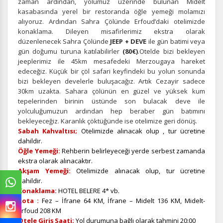
zaman ardından, yolumuz üzerinde bulunan Midelt
kasabasında yerel bir restoranda öğle yemeği molamızı
alıyoruz. Ardından Sahra Çölünde Erfoud’daki otelimizde
konaklama. Dileyen misafirlerimiz ekstra olarak
düzenlenecek Sahra Çölünde
JEEP + DEVE
ile gün batimi veya
gün doğumu turuna katılabilirler
(80€)
.Otelde bizi bekleyen
jeeplerimiz ile 45km mesafedeki Merzougaya hareket
edeceğiz. Küçük bir çöl safari keyfindeki bu yolun sonunda
bizi bekleyen develerle buluşacağız. Artık Cezayir sadece
30km uzakta. Sahara çölünün en güzel ve yüksek kum
tepelerinden birinin üstünde son bulacak deve ile
yolculuğumuzun ardından hep beraber gün batımını
bekleyeceğiz. Karanlık çöktüğünde ise otelimize geri dönüş.
Sabah Kahvaltısı;
Otelimizde alınacak olup , tur ücretine
dahildir.
Öğle Yemeği:
Rehberin belirleyeceği yerde serbest zamanda
ekstra olarak alınacaktır.
Akşam Yemeği:
Otelimizde alınacak olup, tur ücretine
dahildir.
Konaklama:
HOTEL BELERE 4* vb.
Rota :
Fez – İfrane 64 KM, İfrane – Midelt 136 KM, Midelt-
Erfoud 208 KM
Otele Giriş Saati;
Yol durumuna bağlı olarak tahmini 20:00