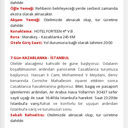
dahildir.
Öğle Yemeği:
Rehberin belirleyeceği yerde serbest zamanda
ekstra olarak alınacaktır.
Akşam Yemeği:
Otelimizde alınacak olup, tur ücretine
dahildir.
Konaklama:
HOTEL FORTEEN 4* V.B
Rota :
Marakeş – Kazablanka 245 KM
Otele Giriş Saati;
Yol durumuna bağlı olarak tahmini 20:00
7.Gün KAZABLANKA - İSTANBUL
Otelde alacağımız kahvaltı ile güne başlıyoruz. Odaların
boşaltılmasının ardından panoramik Casablanca turumuza
başlıyoruz. Hassan II Cami, Mohammed V Meydani, deniz
kenarında Corniche Mahallesini ziyaret ettikten sonra
Casablanca havalimanına gidiyoruz.
Bilet, bagaj ve pasaport
işlemlerinin ardından, Air Arabia Hava Yolları’nın 3O437 sefer
sayılı uçağı ile saat 16:40’da İstanbul’a hareket. Saat 23:20’de
İstanbul’a varış
.Rahat ve konforlu bir uçuşun ardından
İstanbul’a varış ve turumuzun sonu.
Sabah Kahvaltısı;
Otelimizde alınacak olup, tur ücretine
dahildir.