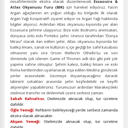
misafirlerimizle ekstra olarak düzenlenecek
Essaouira &
Tercihleri Kaydet
Atlas Okyanusu Turu (80€)
için hareket ediyoruz. Fas’ın
Argan ağaçlarının en yoğun olduğu bu bölgede ilk olarak
Argan Yağı Kooperatifi ziyaret ediyor ve Argan Yağı hakkında
bilgiler alıyoruz. Ardından Atlas okyanusu kıyısında yer alan
Essaouira şehrine ulaşıyoruz. Bize eski Bodrum’u anımsatan,
dünyaca ünlü eski Portekiz şehri. Unesco tarafından ‘’Dünya
Mirası’’ olarak ilan edilen şehir, Atlas okyanusu kıyısında bir
balıkçı limanı, sanat ve kültürün iç içe geçtiği bir sahil kasabası
olmasının yanı sıra Orson Welles’in Othello’su ve son
dönemde çok izlenen Game of Thrones adlı dizi gibi pek çok
yapıma sahne olmuştur. Şehrin kalesi, balıkçı limanı ve eski
Roma kentlerinden uyarlanarak inşa edilen Medina görülecek
yerler arasındadır. Gezmeye doyamayacağınız daracık
labirent sokakları arasında şehri keşfedebilir ve keyifli
alışverişler yapabilirsiniz. Turumuzun ardından Marakeş’deki
otelinize transfer ve dinlenmek üzere serbest zaman.
Sabah Kahvaltısı;
Otelimizde alınacak olup, tur ücretine
dahildir.
Öğle Yemeği:
Rehberin belirleyeceği yerde serbest zamanda
ekstra olarak alınacaktır.
Akşam Yemeği:
Otelimizde alınacak olup, tur ücretine
dahildir.