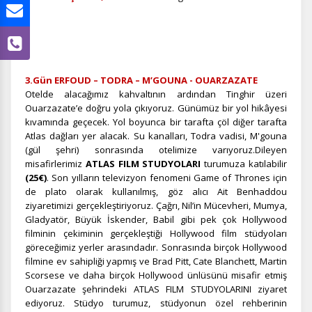
3.Gün ERFOUD – TODRA – M’GOUNA - OUARZAZATE
Otelde alacağımız kahvaltının ardından Tinghir üzeri
Ouarzazate’e doğru yola çıkıyoruz. Günümüz bir yol hikâyesi
kıvamında geçecek. Yol boyunca bir tarafta çöl diğer tarafta
Atlas dağları yer alacak. Su kanalları, Todra vadisi, M'gouna
(gül şehri) sonrasında otelimize varıyoruz.Dileyen
misafirlerimiz
ATLAS FILM STUDYOLARI
turumuza katılabilir
(25€)
. Son yılların televizyon fenomeni Game of Thrones için
de plato olarak kullanılmış, göz alıcı Ait Benhaddou
ziyaretimizi gerçekleştiriyoruz. Çağrı, Nil’in Mücevheri, Mumya,
Gladyatör, Büyük İskender, Babil gibi pek çok Hollywood
filminin çekiminin gerçekleştiği Hollywood film stüdyoları
göreceğimiz yerler arasındadır. Sonrasında birçok Hollywood
filmine ev sahipliği yapmış ve Brad Pitt, Cate Blanchett, Martin
Scorsese ve daha birçok Hollywood ünlüsünü misafir etmiş
Ouarzazate şehrindeki ATLAS FILM STUDYOLARINI ziyaret
ediyoruz. Stüdyo turumuz, stüdyonun özel rehberinin