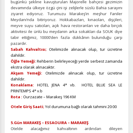
bugünkü şekline kavuşturulan Majorelle bahçesi gezimizin
devamında ülkeye özgü çini işi zelijlerle süslü Bahia sarayını
ziyaret ediyoruz. Turumuzu Marakeş’in meşhur Faniler
Meydanı’nda bitiriyoruz. Hokkabazları, kınacıları, dişçileri,
İstatistik Çerezleri
meyve suyu satıcıları, açık hava restoranları ve daha birçok
Ziyaretçilerin siteyi nasıl kullandığını anonim olarak
aktivitesi ile ünlü bu meydanin arka sokakları da SOUK diye
ölçeriz. Hangi sayfaların popüler olduğunu ve
tabir ettiğimiz, 10000’den fazla dükkânın bulunduğu çarşı
kullanıcıların nerede zorluk yaşadığını anlamamıza
pazardır.
yardımcı olur.
Sabah Kahvaltısı;
Otelimizde alınacak olup, tur ücretine
dahildir.
Öğle Yemeği:
Rehberin belirleyeceği yerde serbest zamanda
ekstra olarak alınacaktır.
Akşam Yemeği:
Otelimizde alınacak olup, tur ücretine
dahildir.
Pazarlama Çerezleri
Konaklama:
HOTEL JENA 4* vb. HOTEL BLUE SEA LE
Size ve ilgi alanlarınıza uygun reklamlar göstermek için
PRINTEMPS 4* v.b
kullanılır. Kapatırsanız reklamları görmeye devam
Rota :
Ourzazate – Marakeş 196 KM
edersiniz, ancak daha az alakalı olabilirler.
Otele Giriş Saati;
Yol durumuna bağlı olarak tahmini 20:00
5.Gün MARAKEŞ – ESSAOUIRA – MARAKEŞ
Otelde alacağımız kahvaltının ardından dileyen