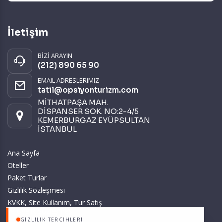
İletişim
BİZİ ARAYIN
(212) 890 65 90
EMAIL ADRESLERIMIZ
tatil@opsiyonturizm.com
MİTHATPAŞA MAH.
DİSPANSER SOK. NO:2-4/5
KEMERBURGAZ EYÜPSULTAN
İSTANBUL
Ana Sayfa
Oteller
Paket Turlar
Gizlilik Sözleşmesi
KVKK, Site Kullanım, Tur Satış
ve Üyelik Sözleşmesi
GIZLILIK TERCIHLERI