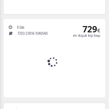
729
6 Gün
€
T203-23816-1040540
en düşük kişi başı