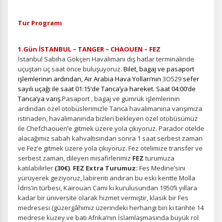
Tur Programı
1.Gün İSTANBUL – TANGER – CHAOUEN – FEZ
İstanbul Sabiha Gökçen Havalimanı dış hatlar terminalinde
uçuştan üç saat önce buluşuyoruz.
Bilet, bagaj ve pasaport
işlemlerinin ardından, Air Arabia Hava Yolları’nın
3O529
sefer
sayılı uçağı ile saat 01:15’de Tanca’ya hareket. Saat 04:00’de
Tanca’ya varış
.Pasaport , bagaj ve gümrük işlemlerinin
ardından özel otobüslerimizle Tanca havalimanına varışımıza
istinaden, havalimanında bizleri bekleyen özel otobüsümüz
ile Chefchaouen’e gitmek üzere yola çıkıyoruz. Parador otelde
alacağımız sabah kahvaltısından sonra 1 saat serbest zaman
ve Fez’e gitmek üzere yola çıkıyoruz. Fez otelimize transfer ve
serbest zaman, dileyen misafirlerimiz
FEZ
turumuza
katılabilirler
(30€)
.
FEZ Extra Turumuz:
Fes Medine’sini
yürüyerek geziyoruz, labirenti andıran bu eski kentte Molla
İdris’in türbesi, Kairouan Cami ki kurulusundan 1950’li yıllara
kadar bir üniversite olarak hizmet vermiştir, klasik bir Fes
medresesi (güzergâhımız üzerindeki herhangi biri ki tarihte 14
medrese kuzey ve bati Afrika’nın İslamlaşmasında büyük rol