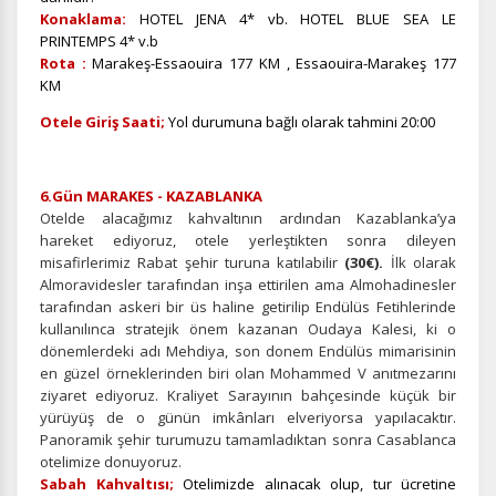
Konaklama:
HOTEL JENA 4* vb. HOTEL BLUE SEA LE
PRINTEMPS 4* v.b
Rota :
Marakeş-Essaouira 177 KM , Essaouira-Marakeş 177
KM
Otele Giriş Saati;
Yol durumuna bağlı olarak tahmini 20:00
6.Gün MARAKES - KAZABLANKA
Otelde alacağımız kahvaltının ardından Kazablanka’ya
hareket ediyoruz, otele yerleştikten sonra dileyen
misafirlerimiz Rabat şehir turuna katılabilir
(30€).
İlk olarak
Almoravidesler tarafından inşa ettirilen ama Almohadinesler
tarafından askeri bir üs haline getirilip Endülüs Fetihlerinde
kullanılınca stratejik önem kazanan Oudaya Kalesi, ki o
dönemlerdeki adı Mehdiya, son donem Endülüs mimarisinin
en güzel örneklerinden biri olan Mohammed V anıtmezarını
ziyaret ediyoruz. Kraliyet Sarayının bahçesinde küçük bir
yürüyüş de o günün imkânları elveriyorsa yapılacaktır.
Panoramik şehir turumuzu tamamladıktan sonra Casablanca
otelimize donuyoruz.
Sabah Kahvaltısı;
Otelimizde alınacak olup, tur ücretine