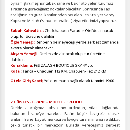
oynamıştır), meşhur tabakhane ve bakır atölyeleri turumuz
sırasında göreceğimiz noktalar olacaktır. Sonrasında Fas
Krallığının en güzel kapılarından biri olan Fes Kraliyet Saray
Kapısı ve Mellah (Yahudi mahallesi) ziyaretlerimizi yapıyoruz.
Sabah Kahvaltısı;
Chefchaouen
Parador Otel’de alınacak
olup, tur ücretine dahildir.
Öğle Yemeği:
Rehberin belirleyeceği yerde serbest zamanda
ekstra olarak alınacaktır.
Akşam Yemeği:
Otelimizde alınacak olup, tur ücretine
dahildir.
Konaklama:
FES ZALAGH BOUTIQUE SKY 4* vb.
Rota :
Tanca – Chaouen 112 KM, Chaouen- Fez 212 KM
Otele Giriş Saati;
Yol durumuna bağlı olarak tahmini 19:00
2.Gün FES - IFRANE – MIDELT - ERFOUD
Otelde alacağımız kahvaltının ardından, Atlas dağlarında
bulunan İfrane’ye hareket. Fas’ın küçük İsviçre’si olarak
anılan İfrane, kayak merkezi ve İsviçre tarzı mimarisi ile dikkat
çekici turistik bir merkezdir. Burada vereceğimiz serbest