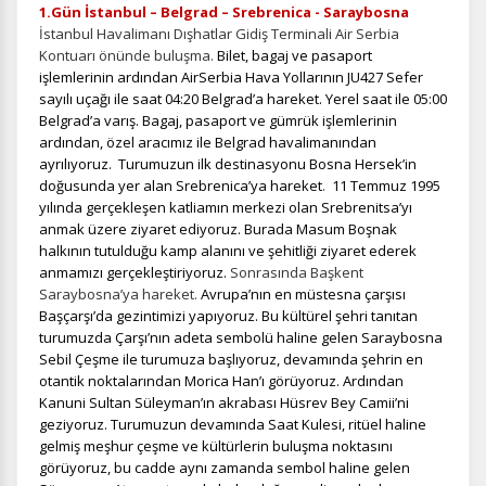
1.Gün İstanbul – Belgrad – Srebrenica - Saraybosna
İstanbul Havalimanı Dışhatlar Gidiş Terminali Air Serbia
Kontuarı önünde buluşma.
Bilet, bagaj ve pasaport
işlemlerinin ardından AirSerbia Hava Yollarının JU427 Sefer
sayılı uçağı ile saat 04:20 Belgrad’a hareket. Yerel saat ile 05:00
Belgrad’a varış. Bagaj, pasaport ve gümrük işlemlerinin
ardından, özel aracımız ile Belgrad havalimanından
ayrılıyoruz. Turumuzun ilk destinasyonu Bosna Hersek’in
doğusunda yer alan Srebrenica’ya hareket
.
11 Temmuz 1995
yılında gerçekleşen katliamın merkezi olan Srebrenitsa’yı
anmak üzere ziyaret ediyoruz. Burada Masum Boşnak
halkının tutulduğu kamp alanını ve şehitliği ziyaret ederek
anmamızı gerçekleştiriyoruz.
Sonrasında Başkent
Saraybosna’ya hareket.
Avrupa’nın en müstesna çarşısı
Başçarşı’da gezintimizi yapıyoruz. Bu kültürel şehri tanıtan
turumuzda Çarşı’nın adeta sembolü haline gelen Saraybosna
Sebil Çeşme ile turumuza başlıyoruz, devamında şehrin en
otantik noktalarından Morica Han’ı görüyoruz. Ardından
Kanuni Sultan Süleyman’ın akrabası Hüsrev Bey Camii’ni
geziyoruz. Turumuzun devamında Saat Kulesi, ritüel haline
gelmiş meşhur çeşme ve kültürlerin buluşma noktasını
görüyoruz, bu cadde aynı zamanda sembol haline gelen