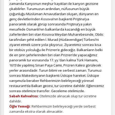
zamanda Kanyonun meşhur kayıkları ile kanyon gezisine
çıkabilirler. Turumuzun ardından, nüfusunun büyük
çoğunluğu Müslüman Arnavutlardan oluşan, dünyanın en
genç devletlerinden Kosova’nın başkenti Priştina’ya
panoramik olarak görüp sonrasında Priştina’ya yakın
mesafede Osmanlı’nın balkanlarda kazandığı en büyük
zaferlerden biri olan Kosova Meydan Muharebesinde, Obilic
tarafından şehit edilen I.
Murad (Hüdavendigar) Türbesi’ni
ziyaret etmek üzere yola çıkıyoruz. Ziyaretimiz sonrası
kısa
bir otobüs yolculuğu ile Prizren’e gideceğiz. Balkanların belki
de en şirin şehirlerinden biri olan Prizren’de yapacağımız
panoramik tur esnasında 17. yy.’dan kalma Türk Hamamı,
1615’de yapılmış Sinan Paşa Camii, Prizren Kalesi görülecek
yerler arasındadır. Turun bitimi ve serbest zaman
. Turumuz
sonrası Makedonyanın başkenti Üsküpe hareket. Üsküpe
varışımızla beraber Rehberimizin belirleyeceği yöresel
restaurant’da Balkan gecesi, tur ücretine dahildir. Eğlencemiz
sonrası otelimize transfer. Geceleme otelimizde.
Sabah Kahvaltısı
:
Otelimizde alınacak olup tur ücretine
dahildir.
Öğle Yemeği:
Rehberimizin belirleyeceği yerde serbest
zamanda ekstra olarak alınacaktır.