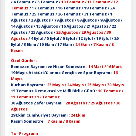
/ 4 Temmuz / 5 Temmuz /
10 Temmuz / 11 Temmuz / 12
Temmuz
/ 17 Temmuz / 18 Temmuz / 19 Temmuz / 24
Temmuz / 25 Temmuz / 26 Temmuz / 31 Temmuz / 1
Ağustos / 2 Ağustos / 7 Ağustos / 8 Ağustos / 9 Ağustos /
14 Ağustos / 15 Ağustos / 16 Ağustos / 21 Ağustos / 22
Ağustos / 23 Ağustos /
28 Ağustos / 29 Ağustos / 30
Ağustos
/ 4 Eylül / 5 Eylül / 6 Eylül / 12 Eylül / 19 Eylül / 26
Eylül / 3 Ekim / 10 Ekim / 17 Ekim /
24 Ekim
/
7 Kasım /
8
Kasım
Özel Günler :
Ramazan Bayramı ve Nisan Sömestre :
14 Mart / 16 Mart
19 Mayıs Atatürk’ü anma Gençlik ve Spor Bayramı :
16
Mayıs
Kurban Bayramı :
23 Mayıs / 24 Mayıs /
25 Mayıs
/ 30 Mayıs
15 Temmuz Demokrasi ve Milli Birlik Günü :
10 Temmuz /
11 Temmuz / 12 Temmuz
30 Ağustos Zafer Bayramı :
28 Ağustos / 29 Ağustos / 30
Ağustos
29 Ekim Cumhuriyet Bayramı :
24 Ekim
Kasım Sömestre :
7 Kasım /
8 Kasım
Tur Programı