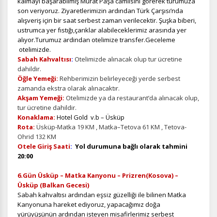
kalmayı başarabilmiş Murat Paşa camiisini görerek turumuza
son veriyoruz. Ziyaretlerimizin ardından Türk Çarşısı’nda
alışveriş için bir saat serbest zaman verilecektir. Şuşka biberi,
ustrumca yer fıstığı,çarıklar alabileceklerimiz arasında yer
alıyor.Turumuz ardindan otelimize transfer.Geceleme
otelimizde.
Sabah Kahvaltısı
:
Otelimizde alınacak olup tur ücretine
dahildir.
Öğle Yemeği:
Rehberimizin belirleyeceği yerde serbest
zamanda ekstra olarak alınacaktır.
Akşam Yemeği:
Otelimizde ya da restaurant’da alınacak olup,
tur ücretine dahildir.
Konaklama:
Hotel Gold v.b – Üsküp
Rota:
Üsküp-Matka 19 KM , Matka–Tetova 61 KM , Tetova-
Ohrid 132 KM
Otele Giriş Saati
:
Yol durumuna bağlı olarak tahmini
20:00
6.Gün Üsküp – Matka Kanyonu – Prizren(Kosova) –
Üsküp (Balkan Gecesi)
Sabah kahvaltısı
ardından eşsiz güzelliği ile bilinen Matka
Kanyonuna hareket ediyoruz, yapacağımız doğa
yürüyüşünün ardından isteyen misafirlerimiz serbest