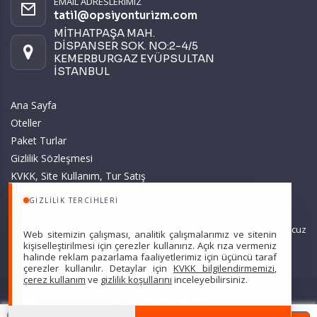
EMAIL ADRESLERIMIZ
tatil@opsiyonturizm.com
MİTHATPAŞA MAH.
DİSPANSER SOK. NO:2-4/5
KEMERBURGAZ EYÜPSULTAN
İSTANBUL
Ana Sayfa
Oteller
Paket Turlar
Gizlilik Sözleşmesi
KVKK, Site Kullanım, Tur Satış
ve Üyelik Sözleşmesi
GIZLILIK TERCIHLERI
Sitemizde anılan tüm fiyatlar, geçerli kartlar ile tek ödemede, en ucuz
Web sitemizin çalışması, analitik çalışmalarımız ve sitenin
başlangıç fiyatlardır ve yeterli kontenjan olması durumunda
kişiselleştirilmesi için çerezler kullanırız. Açık rıza vermeniz
halinde reklam pazarlama faaliyetlerimiz için üçüncü taraf
geçerlidir.
çerezler kullanılır. Detaylar için
KVKK bilgilendirmemizi
,
çerez kullanım
ve
gizlilik koşullarını
inceleyebilirsiniz.