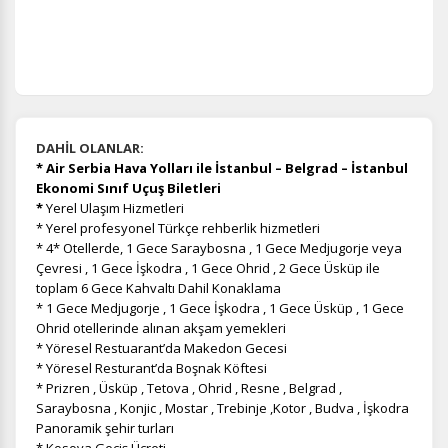
DAHİL OLANLAR:
* Air Serbia Hava Yolları ile İstanbul – Belgrad – İstanbul
Ekonomi Sınıf Uçuş Biletleri
*
Yerel Ulaşım Hizmetleri
* Yerel profesyonel Türkçe rehberlik hizmetleri
* 4* Otellerde, 1 Gece Saraybosna , 1 Gece Medjugorje veya
Çevresi , 1 Gece İşkodra , 1 Gece Ohrid , 2 Gece Üsküp ile
toplam 6 Gece Kahvaltı Dahil Konaklama
* 1 Gece Medjugorje , 1 Gece İşkodra , 1 Gece Üsküp , 1 Gece
Ohrid otellerinde alınan akşam yemekleri
* Yöresel Restuarant’da Makedon Gecesi
* Yöresel Resturant’da Boşnak Köftesi
* Prizren , Üsküp , Tetova , Ohrid , Resne , Belgrad ,
Saraybosna , Konjic , Mostar , Trebinje ,Kotor , Budva , İşkodra
Panoramik şehir turları
* Kosova Geçiş Ücreti