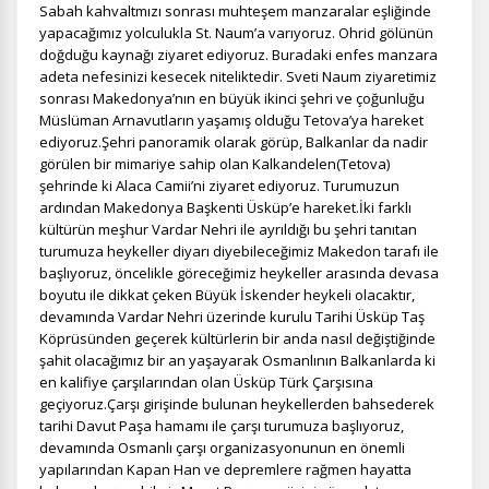
Sabah kahvaltmızı sonrası muhteşem manzaralar eşliğinde
kullanılır. Kapatırsanız reklamları görmeye devam
yapacağımız yolculukla St. Naum’a varıyoruz. Ohrid gölünün
edersiniz, ancak daha az alakalı olabilirler.
doğduğu kaynağı ziyaret ediyoruz. Buradaki enfes manzara
adeta nefesinizi kesecek niteliktedir. Sveti Naum ziyaretimiz
sonrası Makedonya’nın en büyük ikinci şehri ve çoğunluğu
Müslüman Arnavutların yaşamış olduğu Tetova’ya hareket
ediyoruz.Şehri panoramik olarak görüp, Balkanlar da nadir
görülen bir mimariye sahip olan Kalkandelen(Tetova)
Tercihleri Kaydet
şehrinde ki Alaca Camii’ni ziyaret ediyoruz. Turumuzun
ardından
Makedonya Başkenti Üsküp’e hareket.İki farklı
kültürün meşhur Vardar Nehri ile ayrıldığı bu şehri tanıtan
turumuza heykeller diyarı diyebileceğimiz Makedon tarafı ile
başlıyoruz, öncelikle göreceğimiz heykeller arasında devasa
boyutu ile dikkat çeken Büyük İskender heykeli olacaktır,
devamında Vardar Nehri üzerinde kurulu Tarihi Üsküp Taş
Köprüsünden geçerek kültürlerin bir anda nasıl değiştiğinde
şahit olacağımız bir an yaşayarak Osmanlının Balkanlarda ki
en kalifiye çarşılarından olan Üsküp Türk Çarşısına
geçiyoruz.Çarşı girişinde bulunan heykellerden bahsederek
tarihi Davut Paşa hamamı ile çarşı turumuza başlıyoruz,
devamında Osmanlı çarşı organizasyonunun en önemli
yapılarından Kapan Han ve depremlere rağmen hayatta