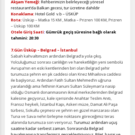
Akşam Yemeği:
Rehberimizin belirleyeceği yöresel
restaurant’da Balkan gecesi, tur ücretine dahildir
Konaklama:
Hotel Gold v.b – ÜSKÜP
Rota:
Üsküp – Matka 15 KM , Matka – Prizren 100 KM, Prizren
– Üsküp 100 KM
Otele Giriş Saati
:
Gümrük
geçiş süresine bağlı olarak
tahmini
: 20:30
7.Gün Üsküp – Belgrad – İstanbul
Sabah kahvaltımızın ardından Belgrad’a yola çıkış.
Yolculuğumuz sonrası canlılığın ve hareketliliğin yeni sembolü
Avrupa’nın en eski kentlerinden biri olan Belgrad şehir
turumuza şehrin en şık caddesi olan Knez Mihailova caddesi
ile başlıyoruz. Ardından Fatih Sultan Mehmed’in uğruna
yaralandığı ama fethinin Kanuni Sultan Süleyman’a nasip
olduğu Osmanlı donanmasının ikmal merkezlerinden Belgrad
kalesine geçiyoruz, kale içerisinde Anahtar Teslim Anıtı,
Fransız heykeli, İstanbul Kapı, Askeri müze, Damat Ali Paşa
türbesi, Sokullu çeşmesi ve şehrin en güzel manzarası olan
Tuna ve Sava nehri birleşme noktasını göreceğimiz teras
alanında turumuza son veriyoruz.
Turumuz ardından uçuş
saatine kadar serbest zaman. Sonrasında Belgrad
havalimanına transferimizi gerçekleştiriyoruz.
Bilet, bagaj ve