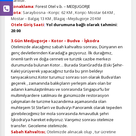
dahildir.
Konaklama:
Forest Otel v.b. – MEDJUGORJE
Rota:
Saraybosna –Konjic 62 KM , Konjic- Mostar 64 KM ,
Mostar – Balgaj 13 KM , Blagaj –Mejdugorje 20 KM
Otele Giriş Saati
:
Yol durumuna
bağlı olarak tahmini:
20:00
3.Gün Medjugorje – Kotor – Budva - İşkodra
Otelimizde alacağımız sabah kahvaltısı sonrası, Dünyanın en
genç devletlerinden Karadağ’a geçiyoruz. İlk durağımız,
önemli tarih ve doğa cenneti ve turiztik cazibe merkezi
durumunda bulunan Kotor… Burada StariGrad’da (Eski Şehir-
Kale) yürüyerek yapacağınız turda bu şirin beldeyi
tanıyacaksınız.Kotor turumuz sonrası son olarak Budva’dan
geçerek , zamanında balıkçıların yerleşim alanı olan bir
adanın kamulaştırılması ve sonrasında Singapur’lu bir
multimilyardere satılması ile günümüzde restorasyon
çalışmaları ile turizme kazandırma aşamasında olan
muhteşem St Stefan’ı ve Budva’yı Panoramik olarak tepeden
görebileceğimiz bir mola sonrasında Arnavutluk şehri
İşkodra’ya hareket ediyoruz. Varışımız sonrası otelimize
transfer. Geceleme otelimizde.
Sabah Kahvaltısı;
Otelimizde alınacak olup , tur ücretine