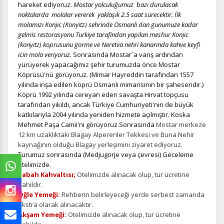
hareket ediyoruz.
Mostar yolculuğumuz bazı durulacak
noktalarda molalar vererek yaklaşık 2.5 saat sürecektir. İlk
molamızı Konjic (Konyitz) sehrinde Osmanli dan gunumuze kadar
gelmis restorasyonu Turkiye tarafindan yapilan meshur Konjic
(konyitz) koprusunu gorme ve Neretva nehri kanarinda kahve keyfi
icin mola veriyoruz.
Sonrasında
Mostar`a varış ardından
yürüyerek yapacağımız şehir turumuzda önce Mostar
Köprüsü'nü görüyoruz. (Mimar Hayreddin tarafından 1557
yılında inşa edilen köprü Osmanlı mimarisinin bir şaheseridir.)
Köprü 1992 yılında cereyan eden savaşta Hırvat topçusu
tarafından yıkıldı, ancak Türkiye Cumhuriyeti'nin de büyük
katkılarıyla 2004 yılında yeniden hizmete açılmıştır. Koska
Mehmet Paşa Camii'ni görüyoruz.Sonrasında
Mostar merkeze
12 km uzaklıktaki Blagay Alperenler Tekkesi ve Buna Nehir
kaynağının olduğu Blagay yerleşimini ziyaret ediyoruz.
Turumuz sonrasında (Medjugorje veya çevresi) Geceleme
otelimizde.
Sabah Kahvaltısı;
Otelimizde alınacak olup, tur ücretine
dahildir.
Öğle Yemeği:
Rehberin belirleyeceği yerde serbest zamanda
ekstra olarak alınacaktır.
Akşam Yemeği:
Otelimizde alınacak olup, tur ücretine