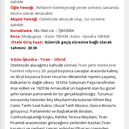
dahildir.
Öğle Yemeği:
Rehberin belirleyeceği yerde serbest zamanda
ekstra olarak alınacaktır.
Akşam Yemeği:
Otelimizde alınacak olup , tur ücretine
dahildir.
Konaklama:
Alis Otel v.b. – İŞKODRA
Rota:
Medjugorje – Kotor 190 KM , Kotor –İşkodra 108 KM
Otele Giriş Saati
:
Gümrük
geçiş süresine bağlı olarak
tahmini
: 20:30
4.Gün İşkodra - Tiran – Ohrid
Otelimizde alacağımız kahvaltı sonrası
Tiran şehir merkezine
hareket ediyoruz.
20. yüzyıl boyunca savaşlar arasında kalmış
ve 40 yıl boyunca Enver Hoca'nın diktatörlük rejimini yaşamış,
Balkanlar'ın dağlık ülkesi, 1614'te Süleyman Paşa tarafından
imar edilen ve 1920'de Arnavutluk'un başkenti olan bu güzel
şehri tanıtan panoramik bir tur gerçekleştireceğiz. Turumuz
ÇEREZ KULLANIM AYARLARINIZ
esnasında İskender Bey Meydanı’nda bulunan Ethem Bey
Çerez tercihlerinizi
belirleyin
.
Camii, Tarihi Saat Kulesi, Ulusal Tarih Müzesi, Opera Binası’nı
görüyoruz. Parlamento ve Başbakanlık Binaları,
Daha fazla bilgi için
KVKK bilgilendirmemizi
,
çerez kullanım
ve
Cumhurbaşkanlığı Köşkü, Rahibe Teresa Meydanı, Tiran
gizlilik koşullarını
inceleyebilirsiniz.
Piramidi aracımızdan göreceğimiz yerlerden bazıları,
Tiran
turumuz ve serbest zaman ardından Elbasan üzerinden