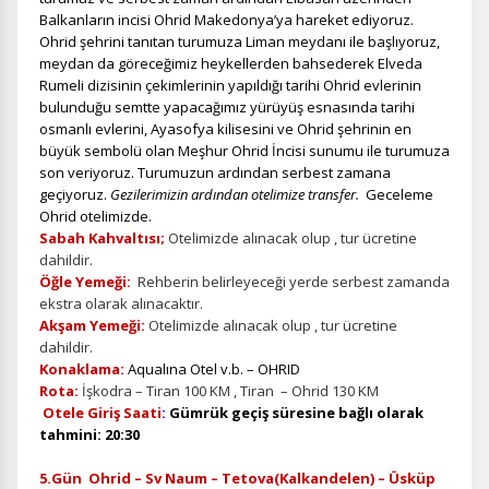
Balkanların incisi Ohrid Makedonya’ya hareket ediyoruz.
Ohrid şehrini tanıtan turumuza Liman meydanı ile başlıyoruz,
Zorunlu Çerezler
HER ZAMAN AKTIF
meydan da göreceğimiz heykellerden bahsederek Elveda
Oturum yönetimi, güvenlik ve temel site işlevleri için
Rumeli dizisinin çekimlerinin yapıldığı tarihi Ohrid evlerinin
gereklidir. Bu çerezler olmadan site düzgün çalışmaz ve
bulunduğu semtte yapacağımız yürüyüş esnasında tarihi
devre dışı bırakılamaz.
osmanlı evlerini, Ayasofya kilisesini ve Ohrid şehrinin en
büyük sembolü olan Meşhur Ohrid İncisi sunumu ile turumuza
son veriyoruz. Turumuzun ardından serbest zamana
geçiyoruz.
Gezilerimizin ardından otelimize transfer.
Geceleme
Ohrid otelimizde.
İstatistik Çerezleri
Sabah Kahvaltısı;
Otelimizde alınacak olup , tur ücretine
dahildir.
Ziyaretçilerin siteyi nasıl kullandığını anonim olarak
Öğle Yemeği:
Rehberin belirleyeceği yerde serbest zamanda
ölçeriz. Hangi sayfaların popüler olduğunu ve
ekstra olarak alınacaktır.
kullanıcıların nerede zorluk yaşadığını anlamamıza
Akşam Yemeği:
Otelimizde alınacak olup , tur ücretine
yardımcı olur.
dahildir.
Konaklama:
Aqualına Otel v.b. – OHRID
Rota:
İşkodra – Tiran 100 KM , Tiran – Ohrid 130 KM
Otele Giriş Saati
:
Gümrük
geçiş süresine bağlı olarak
tahmini
: 20:30
Pazarlama Çerezleri
5.Gün Ohrid – Sv Naum – Tetova(Kalkandelen) – Üsküp
Size ve ilgi alanlarınıza uygun reklamlar göstermek için