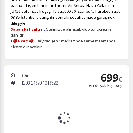
pasaport işlemlerinin ardından, Air Serbia Hava Yolları’nın
JU426 sefer sayılı uçağı ile saat 00:50 İstanbul’a hareket. Saat
03:35 İstanbul’a varış. Bir sonraki seyahatinizde görüşmek
dileğiyle…
Sabah Kahvaltısı
:
Otelimizde alınacak olup tur ücretine
dahildir.
Öğle Yemeği:
Belgrad şehir merkezinde serbest zamanda
ekstra alınacaktır
699
6 Gün
€
T203-24670-1043522
en düşük kişi başı