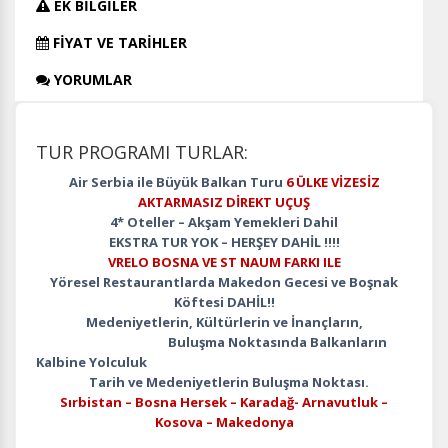
EK BİLGİLER
FİYAT VE TARİHLER
YORUMLAR
TUR PROGRAMI TURLAR:
Air Serbia ile Büyük Balkan Turu
6 ÜLKE VİZESİZ
AKTARMASIZ DİREKT UÇUŞ
4* Oteller – Akşam Yemekleri Dahil
EKSTRA TUR YOK – HERŞEY DAHİL !!!!
VRELO BOSNA VE ST NAUM FARKI ILE
Yöresel Restaurantlarda Makedon Gecesi ve Boşnak
Köftesi DAHİL!!
Medeniyetlerin, Kültürlerin ve İnançların,
Buluşma Noktasında Balkanların
Kalbine Yolculuk
Tarih ve Medeniyetlerin Buluşma Noktası
.
Sırbistan – Bosna Hersek – Karadağ- Arnavutluk –
Kosova – Makedonya