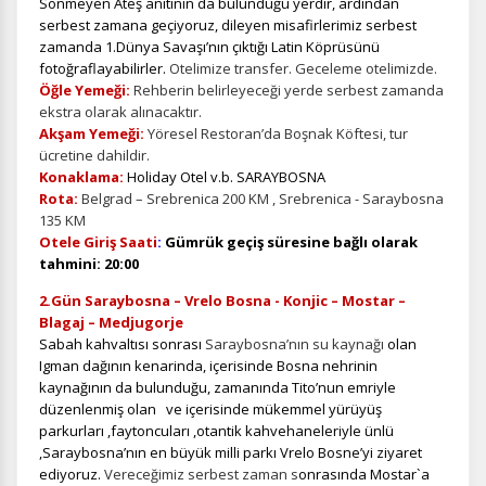
Sönmeyen Ateş anıtının da bulunduğu yerdir, ardından
serbest zamana geçiyoruz, dileyen misafirlerimiz serbest
zamanda 1.Dünya Savaşı’nın çıktığı Latin Köprüsünü
fotoğraflayabilirler.
Otelimize transfer. Geceleme otelimizde.
Öğle Yemeği:
Rehberin belirleyeceği yerde serbest zamanda
ekstra olarak alınacaktır.
Akşam Yemeği:
Yöresel Restoran’da Boşnak Köftesi, tur
ücretine dahildir.
Konaklama:
Holiday Otel v.b. SARAYBOSNA
Rota:
Belgrad – Srebrenica 200 KM , Srebrenica - Saraybosna
135 KM
Otele Giriş Saati
:
Gümrük
geçiş süresine bağlı olarak
tahmini: 20:00
2.Gün Saraybosna – Vrelo Bosna - Konjic – Mostar –
Blagaj – Medjugorje
Sabah kahvaltısı sonrası
Saraybosna’nın su kaynağı
olan
Igman dağının kenarinda, içerisinde Bosna nehrinin
kaynağının da bulunduğu, zamanında Tito’nun emriyle
düzenlenmiş olan ve içerisinde mükemmel yürüyüş
parkurları ,faytoncuları ,otantik kahvehaneleriyle ünlü
,Saraybosna’nın en büyük milli parkı Vrelo Bosne’yi ziyaret
ediyoruz.
Vereceğimiz serbest zaman s
onrasında
Mostar`a