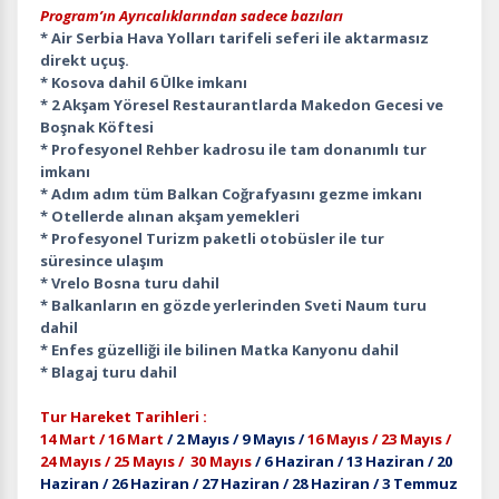
Program’ın Ayrıcalıklarından sadece bazıları
* Air Serbia Hava Yolları tarifeli seferi ile aktarmasız
direkt uçuş.
* Kosova dahil 6 Ülke imkanı
* 2 Akşam Yöresel Restaurantlarda Makedon Gecesi ve
Boşnak Köftesi
* Profesyonel Rehber kadrosu ile tam donanımlı tur
imkanı
* Adım adım tüm Balkan Coğrafyasını gezme imkanı
* Otellerde alınan akşam yemekleri
* Profesyonel Turizm paketli otobüsler ile tur
süresince ulaşım
* Vrelo Bosna turu dahil
* Balkanların en gözde yerlerinden Sveti Naum turu
dahil
* Enfes güzelliği ile bilinen Matka Kanyonu dahil
* Blagaj turu dahil
Tur Hareket Tarihleri :
14 Mart / 16 Mart
/ 2 Mayıs / 9 Mayıs /
16 Mayıs / 23 Mayıs /
24 Mayıs / 25 Mayıs / 30 Mayıs
/ 6 Haziran / 13 Haziran / 20
Haziran / 26 Haziran / 27 Haziran / 28 Haziran / 3 Temmuz