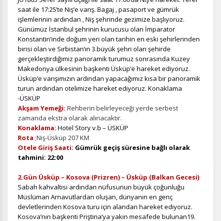
saat ile 17:25’te Niş’e varış. Bagaj , pasaport ve gümrük
işlemlerinin ardından , Niş şehrinde gezimize başlıyoruz.
Günümüz İstanbul şehrinin kurucusu olan İmparator
Konstantin’inde doğum yeri olan tarihin en eski şehirlerinden
birisi olan ve Sırbistan’ın 3.büyük şehri olan şehirde
gerçekleştirdiğimiz panoramik turumuz sonrasında Kuzey
Makedonya ülkesinin başkenti Üsküp’e hareket ediyoruz.
Üsküp’e varışımızın ardından yapacağımız kısa bir panoramik
turun ardından otelimize hareket ediyoruz. Konaklama
-ÜSKÜP
Akşam Yemeği:
Rehberin belirleyeceği yerde serbest
zamanda ekstra olarak alınacaktır.
Konaklama:
Hotel Story v.b – ÜSKÜP
Rota
;Niş-Üsküp 207 KM
Otele Giriş Saati
:
Gümrük geçiş süresine bağlı olarak
tahmini: 22:00
2.Gün Üsküp – Kosova (Prizren) – Üsküp (Balkan Gecesi)
Sabah kahvaltısı
ardından nüfusunun büyük çoğunluğu
Müslüman Arnavutlardan oluşan, dünyanın en genç
devletlerinden Kosova turu için alandan hareket ediyoruz.
Kosova’nın başkenti Priştina’ya yakın mesafede bulunan19.