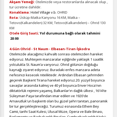
Akşam Yemeği:
Otelimizde veya restoranlarda alınacak olup ,
tur ücretine dahildir.
Konaklama:
Hotel Village v.b.
OHRID
Rota:
Üsküp-Matka Kanyonu 16 KM, Matka –
Tetovo(Kalkandelen) 32 KM, Tetovo(Kalkandelen) – Ohrid 130
KM
Otele Giriş Saati;
Yol durumuna bağlı olarak tahmini
20:00
4.Gün Ohrid - St Naum - Elbasan-Tiran-İşkodra
Otelimizde alacağımız kahvaltı sonrası otelimizden hareket
ediyoruz. M
uhteşem manzaralar eşliğinde yaklaşık 1 saatlik
yolculukla St. Naum’a varıyoruz. Ohrid gölünün doğduğu
kaynağı ziyaret ediyoruz. Buradaki enfes manzara adeta
nefesinizi kesecek niteliktedir. A
rdından Elbasan şehrinden
geçerek
Başkent Tirana hareket ediyoruz
.
20. yüzyıl boyunca
savaşlar arasında kalmış ve 40 yıl boyunca Enver Hoca'nın
diktatörlük rejimini yaşamış, Balkanlar'ın dağlık ülkesi , 1614'te
Süleyman Paşa tarafından imar edilen ve 1920'de
Arnavutluk'un başkenti olan bu güzel şehri tanıtan, panoramik
bir tur gerçekleştireceğiz. Turumuz esnasında Ethem Bey
Camii, tarihi Saat Kulesi, Ulusal Müze, Opera ve Bale Binası,
Parlamento ve Başbakanlık Binaları, Cumhurbaşkanlığı Köşkü,