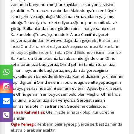
zamanda Kanyonun meşhur kayıkları ile kanyon gezisine
çıkabilirler. Turumuzun ardından Makedonya’nın en büyük
ikinci şehri ve çoğunluğu Müslüman Arnavutların yaşamış
olduğu Tetova’ya hareket ediyoruz.Şehri panoramik olarak
görüp, Balkanlar da nadir görülen bir mimariye sahip olan
Kalkandelen(Tetova) şehrinde ki Alaca Camii’ni ziyaret
ediyoruz,ardından Mavrovo dağından geçerek ,
Balkanların
incisi Ohrid’e hareket ediyoruz.Varışımız sonrası Balkanların
en büyük göllerinden biri olan Ohrid Gölünden ismini alan ve
Balkanlarda ki bir akdeniz kasabası niteliğinde olan Ohrid
şehir turumuza başlıyoruz. Ohrid şehrini tanıtan turumuza
Liman meydanı ile başlıyoruz, meydan da göreceğimiz
heykellerden bahsederek Elveda Rumeli dizisinin çekimlerinin
yapıldığı tarihi Ohrid evlerinin bulunduğu semtte yapacağımız
yürüyüş esnasında tarihi osmanlı evlerini, Ayasofya kilisesini,
ve Ohrid şehrinin en büyük sembolü olan Meşhur Ohrid İncisi
sunumu ile turumuza son veriyoruz. Serbest zaman
sonrasında otelimize transfer. Ge
celeme otelimizde.
Sabah Kahvaltısı;
Otelimizde alınacak olup , tur ücretine
dahildir.
Öğle Yemeği:
Rehberin belirleyeceği yerde serbest zamanda
ekstra olarak alınacaktır.