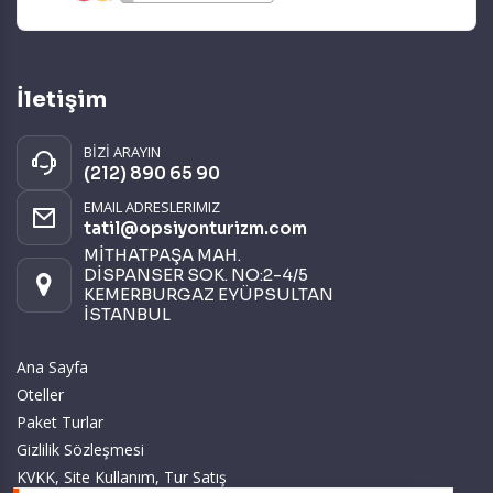
İletişim
BİZİ ARAYIN
(212) 890 65 90
EMAIL ADRESLERIMIZ
tatil@opsiyonturizm.com
MİTHATPAŞA MAH.
DİSPANSER SOK. NO:2-4/5
KEMERBURGAZ EYÜPSULTAN
İSTANBUL
Ana Sayfa
Oteller
Paket Turlar
Gizlilik Sözleşmesi
KVKK, Site Kullanım, Tur Satış