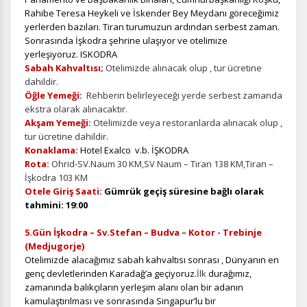
Rahibe Teresa Heykeli ve İskender Bey Meydanı göreceğimiz
yerlerden bazıları. Tiran turumuzun ardından serbest zaman.
Sonrasında İşkodra şehrine ulaşıyor ve otelimize
yerleşiyoruz. ISKODRA
Sabah Kahvaltısı;
Otelimizde alınacak olup , tur ücretine
dahildir.
Öğle Yemeği:
Rehberin belirleyeceği yerde serbest zamanda
ekstra olarak alınacaktır.
Akşam Yemeği:
Otelimizde veya restoranlarda alınacak olup ,
tur ücretine dahildir.
ÇEREZ KULLANIM AYARLARINIZ
Konaklama:
Hotel Exalco v.b. İŞKODRA
Çerez tercihlerinizi
belirleyin
.
Rota:
Ohrid-SV.Naum 30 KM,SV Naum – Tiran 138 KM,Tiran –
İşkodra 103 KM
Daha fazla bilgi için
KVKK bilgilendirmemizi
,
çerez kullanım
ve
Otele Giriş Saati
:
Gümrük geçiş süresine bağlı olarak
gizlilik koşullarını
inceleyebilirsiniz.
tahmini: 19:00
5.Gün İşkodra – Sv.Stefan – Budva – Kotor - Trebinje
Zorunlu Çerezler
HER ZAMAN AKTIF
(Medjugorje)
Otelimizde alacağımız sabah kahvaltısı sonrası , Dünyanın en
Oturum yönetimi, güvenlik ve temel site işlevleri için
genç devletlerinden Karadağ’a geçiyoruz.
İlk
durağımız,
gereklidir. Bu çerezler olmadan site düzgün çalışmaz ve
zamanında balıkçıların yerleşim alanı olan bir adanın
devre dışı bırakılamaz.
kamulaştırılması ve sonrasında Singapur’lu bir