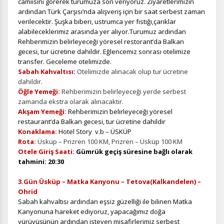
camiisini görerek turumuza son veriyoruz. Ziyaretlerimizin
ardından Türk Çarşısı’nda alışveriş için bir saat serbest zaman
verilecektir. Şuşka biberi, ustrumca yer fıstığı,çarıklar
alabileceklerimiz arasında yer alıyor.Turumuz ardindan
Rehberimizin belirleyeceği yöresel restorant’da Balkan
gecesi, tur ücretine dahildir. Eğlencemiz sonrası otelimize
transfer. Geceleme otelimizde.
Sabah Kahvaltısı
:
Otelimizde alınacak olup tur ücretine
dahildir.
Öğle Yemeği:
Rehberimizin belirleyeceği yerde serbest
zamanda ekstra olarak alınacaktır.
Akşam Yemeği:
Rehberimizin belirleyeceği yöresel
restaurant’da Balkan gecesi, tur ücretine dahildir
Konaklama:
Hotel Story v.b – ÜSKÜP
Rota:
Üsküp – Prizren 100 KM, Prizren – Üsküp 100 KM
Otele Giriş Saati
:
Gümrük geçiş süresine bağlı olarak
tahmini: 20:30
3.Gün Üsküp – Matka Kanyonu – Tetova(Kalkandelen) –
Ohrid
Sabah kahvaltısı
ardından eşsiz güzelliği ile bilinen Matka
Kanyonuna hareket ediyoruz, yapacağımız doğa
yürüyüşünün ardından isteyen misafirlerimiz serbest