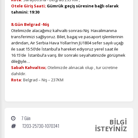
Otele Giriş Saati;
Gümrük
geçiş süresine bağlı olarak
tahmini
: 19:30
8.Gün Belgrad -Niş
Otelimizde alacağımız kahvaltı sonrası
Niş Havalimanına
transferimizi sağlıyoruz.
Bilet, bagaj ve pasaport işlemlerinin
ardından, Air Serbia Hava Yolları’nın JU1804 sefer sayılı uçağı
ile saat 15:50’de İstanbul’a hareket ediyoruz yerel saat ile
16:15’de İstanbul’a varış. Bir sonraki seyahatinizde görüşmek
dileğiyle…
Sabah Kahvaltısı;
Otelimizde alınacak olup , tur ücretine
dahildir.
Rota:
Belgrad – Niş – 237KM
7 Gün
BİLGİ
T203-25730-1070341
İSTEYİNİZ