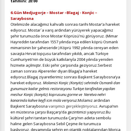
tahmini: 20:00
Tercihleri Kaydet
6.Gün Medjugorje – Mostar –Blagaj - Konjic –
Saraybosna
Otelimizde alacağımız kahvaltı sonrası tarihi Mostar’a hareket
ediyoruz.
Mostar`a varış ardından yürüyerek yapacağımız
şehir turumuzda önce Mostar Köprüsü'nü görüyoruz. (Mimar
Hayreddin tarafından 1557 yılında inşa edilen köprü Osmanlı
mimarisinin bir şaheseridir.) Köprü 1992 yılında cereyan eden
savaşta Hırvat topçusu tarafından yıkıldı, ancak Türkiye
Cumhuriyeti'nin de büyük katkılarıyla 2004 yılında yeniden
hizmete açılmıştır. Eski şehir çarşısında geziyoruz.Serbest
zaman sonrası Alperenler diyarı Blagaj’a hareket
ediyoruz.Blagaj ziyaretlerimiz sonrası Başkent Saraybosna’ya
hareket ediyoruz.
Molamizi Konjic (Konyitz) sehrinde Osmanli dan
gunumuze kadar gelmis restorasyonu Turkiye tarafindan yapilan
meshur Konjic (konyitz) koprusunu gorme ve Neretva nehri
kanarinda kahve keyfi icin mola veriyoruz.
Molamız ardından
Başkent Saraybosna
varışımızı gerçekleştiriyoruz
. Avrupa’nın
en müstesna çarşısı Başçarşı’da gezintimizi yapıyoruz.Bu
kültürel şehri tanıtan turumuzda Çarşı’nın adeta sembolu
haline gelen Saraybosna Sebil Çeşme ile turumuza
başlıyoruz, devamında şehrin en otantik noktalarından Morica