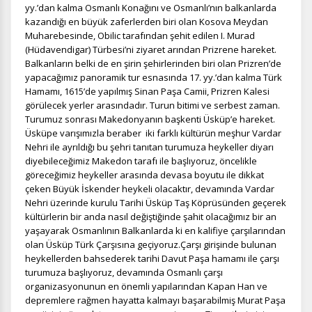
yy.’dan kalma Osmanlı Konağını ve Osmanlı’nın balkanlarda
kazandığı en büyük zaferlerden biri olan Kosova Meydan
Muharebesinde, Obilic tarafından şehit edilen I. Murad
(Hüdavendigar) Türbesi’ni ziyaret arından Prizrene hareket.
Balkanların belki de en şirin şehirlerinden biri olan Prizren’de
yapacağımız panoramik tur esnasında 17. yy.’dan kalma Türk
Hamamı, 1615’de yapılmış Sinan Paşa Camii, Prizren Kalesi
görülecek yerler arasındadır. Turun bitimi ve serbest zaman
.
Turumuz sonrası Makedonyanın başkenti Üsküp’e hareket.
Üsküpe varışımızla beraber
iki farklı kültürün meşhur Vardar
Nehri ile ayrıldığı bu şehri tanıtan turumuza heykeller diyarı
diyebileceğimiz Makedon tarafı ile başlıyoruz, öncelikle
göreceğimiz heykeller arasında devasa boyutu ile dikkat
çeken Büyük İskender heykeli olacaktır, devamında Vardar
Nehri üzerinde kurulu Tarihi Üsküp Taş Köprüsünden geçerek
kültürlerin bir anda nasıl değiştiğinde şahit olacağımız bir an
yaşayarak Osmanlının Balkanlarda ki en kalifiye çarşılarından
olan Üsküp Türk Çarşısına geçiyoruz.Çarşı girişinde bulunan
heykellerden bahsederek tarihi Davut Paşa hamamı ile çarşı
turumuza başlıyoruz, devamında Osmanlı çarşı
organizasyonunun en önemli yapılarından Kapan Han ve
depremlere rağmen hayatta kalmayı başarabilmiş Murat Paşa