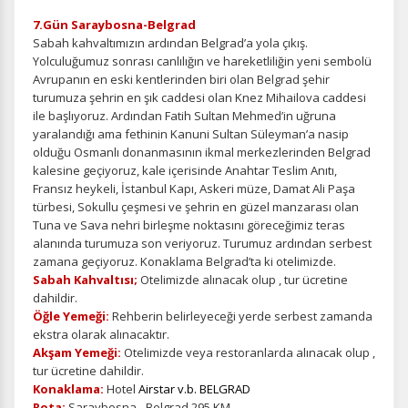
7.Gün Saraybosna-Belgrad
Sabah kahvaltımızın ardından Belgrad’a yola çıkış.
Yolculuğumuz sonrası canlılığın ve hareketliliğin yeni sembolü
Avrupanın en eski kentlerinden biri olan Belgrad şehir
turumuza şehrin en şık caddesi olan Knez Mihailova caddesi
ile başlıyoruz. Ardından Fatih Sultan Mehmed’in uğruna
yaralandığı ama fethinin Kanuni Sultan Süleyman’a nasip
olduğu Osmanlı donanmasının ikmal merkezlerinden Belgrad
kalesine geçiyoruz, kale içerisinde Anahtar Teslim Anıtı,
Fransız heykeli, İstanbul Kapı, Askeri müze, Damat Ali Paşa
türbesi, Sokullu çeşmesi ve şehrin en güzel manzarası olan
Tuna ve Sava nehri birleşme noktasını göreceğimiz teras
alanında turumuza son veriyoruz. Turumuz ardından serbest
zamana geçiyoruz. Konaklama Belgrad’ta ki otelimizde.
Sabah Kahvaltısı;
Otelimizde alınacak olup , tur ücretine
dahildir.
Öğle Yemeği:
Rehberin belirleyeceği yerde serbest zamanda
ekstra olarak alınacaktır.
Akşam Yemeği:
Otelimizde veya restoranlarda alınacak olup ,
tur ücretine dahildir.
Konaklama:
Hotel
Airstar v.b. BELGRAD
Rota:
Saraybosna - Belgrad 295 KM ,