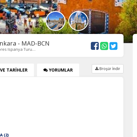
 Ankara - MAD-BCN
spres Ispanya Turu…
Broşür İndir
 VE TARİHLER
YORUMLAR
 (2)