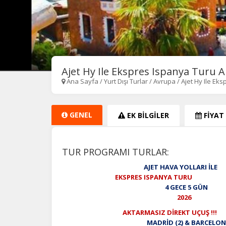
Ajet Hy Ile Ekspres Ispanya Turu
Ana Sayfa
/
Yurt Dışı Turlar
/
Avrupa
/
Ajet Hy Ile Ek
GENEL
EK BİLGİLER
FİYAT
TUR PROGRAMI TURLAR:
AJET HAVA YOLLARI İLE
EKSPRES ISPANYA TURU
4 GECE 5 GÜN
2026
AKTARMASIZ DİREKT UÇUŞ !!!
MADRİD (2) & BARCELONA