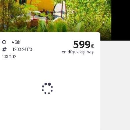
599
4 Gün
€
T203-24173-
en düşük kişi başı
1037402