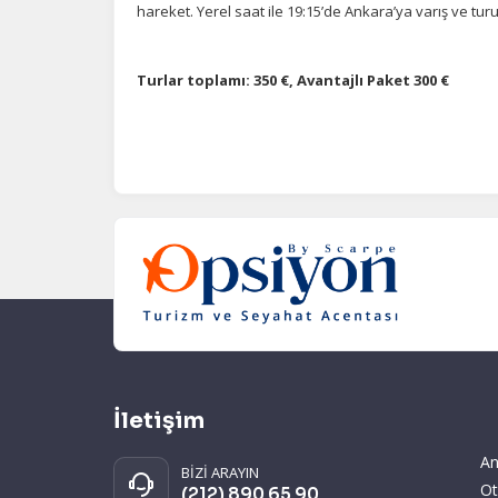
hareket. Yerel saat ile 19:15’de Ankara’ya varış ve t
Turlar toplamı: 350 €, Avantajlı Paket 300 €
İletişim
An
BİZİ ARAYIN
Ot
(212) 890 65 90