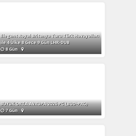
Elegant Royal Britanya Turu Türk Havayolları
ile 4 Ülke 8 Gece 9 Gün LHR-DUB
8 Gün
BUYUK ORTA AVRUPA 2026 PC (BUD-PRG)
7 Gün