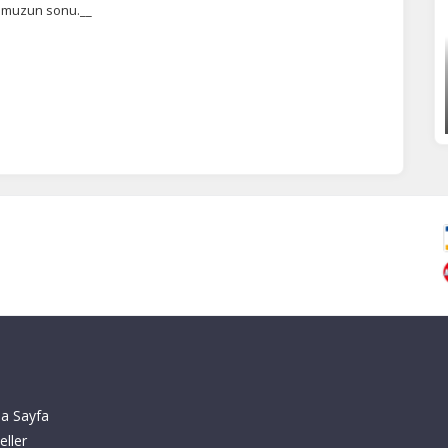
urumuzun sonu.__
a Sayfa
eller