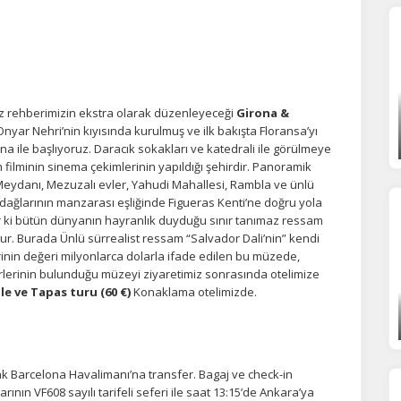
.
Tümünü Reddet
Tümünü Kabul Et
Tercihleri Kaydet
iz rehberimizin ekstra olarak düzenleyeceği
Girona &
 Onyar Nehri’nin kıyısında kurulmuş ve ilk bakışta Floransa’yı
a ile başlıyoruz. Daracık sokakları ve katedrali ile görülmeye
 filminin sinema çekimlerinin yapıldığı şehirdir. Panoramik
Meydanı, Mezuzalı evler, Yahudi Mahallesi, Rambla ve ünlü
ağlarının manzarası eşliğinde Figueras Kenti’ne doğru yola
tir ki bütün dünyanın hayranlık duyduğu sınır tanımaz ressam
ur. Burada Ünlü sürrealist ressam “Salvador Dali’nin” kendi
erinin değeri milyonlarca dolarla ifade edilen bu müzede,
serlerinin bulunduğu müzeyi ziyaretimiz sonrasında otelimize
e ve Tapas turu (60 €)
Konaklama otelimizde.
ak Barcelona Havalimanı’na transfer. Bagaj ve check-in
nın VF608 sayılı tarifeli seferi ile saat 13:15’de Ankara’ya