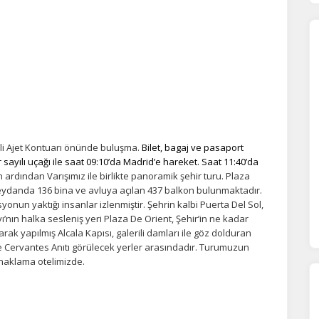
li Ajet Kontuarı önünde buluşma.
Bilet, bagaj ve pasaport
 sayılı uçağı ile saat 09:10’da Madrid’e hareket. Saat 11:40’da
in ardından
Varışımız ile birlikte panoramik şehir turu. Plaza
eydanda 136 bina ve avluya açılan 437 balkon bulunmaktadır.
ÇEREZ KULLANIM AYARLARINIZ
nun yaktığı insanlar izlenmiştir. Şehrin kalbi Puerta Del Sol,
erez tercihlerinizi
belirleyin
.
nın halka sesleniş yeri Plaza De Orient, Şehir’in ne kadar
ak yapılmış Alcala Kapısı, galerili damları ile göz dolduran
ze daha kişiselleştirilmiş bir web deneyimi sunmak için bazı bilgileri tarayıcınızda
e Cervantes Anıtı görülecek yerler arasındadır. Turumuzun
polayabilir, bunları yurt içi ve yurt dışındaki hizmet sağlayıcılarla paylaşabiliriz. Bu
onaklama otelimizde.
in vermemeyi seçebilirsiniz ancak bu durumda sitemiz umduğumuz gibi çalışmaya
lir.
Daha fazla bilgi için
KVKK bilgilendirmemizi
,
çerez kullanım
ve
gizlilik koşullarını
celeyebilirsiniz.