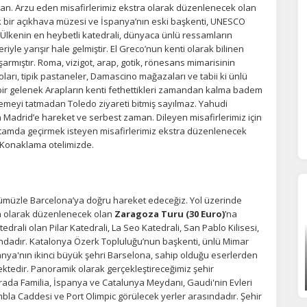
an. Arzu eden misafirlerimiz ekstra olarak düzenlenecek olan
çek bir açıkhava müzesi ve İspanya’nın eski başkenti, UNESCO
orunlu Çerezler
HER ZAMAN AKTIF
. Ülkenin en heybetli katedrali, dünyaca ünlü ressamların
urum yönetimi, güvenlik ve temel site işlevleri için gereklidir. Bu
iyle yarışır hale gelmiştir. El Greco’nun kenti olarak bilinen
rezler olmadan site düzgün çalışmaz ve devre dışı bırakılamaz.
mıştır. Roma, vizigot, arap, gotik, rönesans mimarisinin
loları, tipik pastaneler, Damascino mağazaları ve tabii ki ünlü
ka bir gelenek Arapların kenti fethettikleri zamandan kalma badem
statistik Çerezleri
lemeyi tatmadan Toledo ziyareti bitmiş sayılmaz. Yahudi
Madrid’e hareket ve serbest zaman. Dileyen misafirlerimiz için
yaretçilerin siteyi nasıl kullandığını anonim olarak ölçeriz. Hangi
rtamda geçirmek isteyen misafirlerimiz ekstra düzenlenecek
yfaların popüler olduğunu ve kullanıcıların nerede zorluk yaşadığını
r. Konaklama otelimizde.
lamamıza yardımcı olur.
azarlama Çerezleri
ümüzle Barcelona’ya doğru hareket edeceğiz. Yol üzerinde
ra olarak düzenlenecek olan
Zaragoza Turu (30 Euro)
’na
ze ve ilgi alanlarınıza uygun reklamlar göstermek için kullanılır.
edrali olan Pilar Katedrali, La Seo Katedrali, San Pablo Kilisesi,
patırsanız reklamları görmeye devam edersiniz, ancak daha az
akalı olabilirler.
ındadır. Katalonya Özerk Topluluğu’nun başkenti, ünlü Mimar
nya'nın ikinci büyük şehri Barselona, sahip olduğu eserlerden
ktedir. Panoramik olarak gerçekleştireceğimiz şehir
grada Familia, İspanya ve Catalunya Meydanı, Gaudi'nin Evleri
bla Caddesi ve Port Olimpic görülecek yerler arasındadır. Şehir