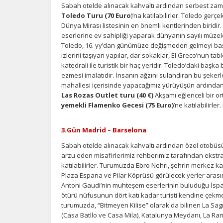
Sabah otelde alınacak kahvaltı ardından serbest zam
Toledo Turu (70 Euro
)’na katılabilirler. Toledo ger
Z
Dünya Mirası listesinin en önemli kentlerinden biridir
Ot
eserlerine ev sahipliği yaparak dünyanın sayılı müzeler
çe
Toledo, 16. yy’dan günümüze değişmeden gelmeyi başar
izlerini taşıyan yapılar, dar sokaklar, El Greco’nun tab
katedrali ile turistik bir haç yeridir. Toledo’daki baş
İ
ezmesi imalatıdır. İnsanın ağzını sulandıran bu şeker
mahallesi içerisinde yapacağımız yürüyüşün ardından 
Zi
Las Rozas Outlet turu (40 €)
Akşamı eğlenceli bir o
sa
yemekli Flamenko Gecesi (75 Euro)
’ne katılabilirle
an
3.Gün Madrid – Barselona
P
Sabah otelde alınacak kahvaltı ardından özel otobüs
arzu eden misafirlerimiz rehberimiz tarafından ekst
Si
katılabilirler. Turumuzda Ebro Nehri, şehrin merkez kat
Ka
al
Plaza Espana ve Pilar Köprüsü görülecek yerler aras
Antoni Gaudi’nin muhteşem eserlerinin buluduğu İspa
ötürü nüfusunun dört katı kadar turisti kendine çekme
turumuzda, “Bitmeyen Kilise” olarak da bilinen La Sa
(Casa Batllo ve Casa Mila), Katalunya Meydanı, La Ram