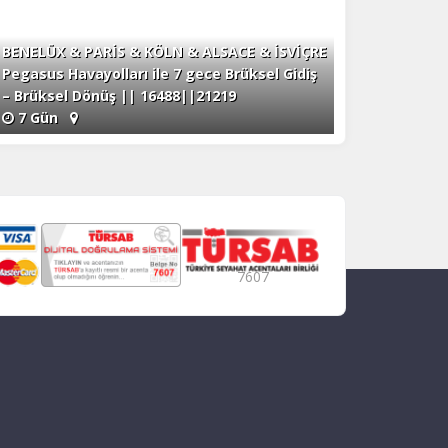
BENELÜX & PARİS & KÖLN & ALSACE & İSVİÇRE
Pegasus Havayolları ile 7 gece Brüksel Gidiş
– Brüksel Dönüş || 16488||21219
7 Gün
7607