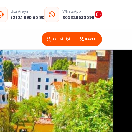
Bizi Arayın
WhatsApp
(212) 890 65 90
905320633590
ÜYE GİRİŞİ
KAYIT