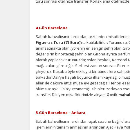
turu sonrası otelinize transfer. Konaklama otelimizde
4.Gün Barselona
Sabah kahvaltısının ardından arzu eden misafirlerim
Figueras Turu (75 Euro)
’na katılabilirler. Turumuza,
anımsatmakta olan, yörenin en zengin şehri olan Giron
değer şirin bir ortaçağ şehri olan Girona ayrıca parfüm
olarak yapılacak turumuzda; Aslan heykeli, Katedral 
mağazaları göreceğiz. Serbest zaman sonrası Pirene d
çıkıyoruz. Kasaba öyle etkileyici bir atmosfere sahip
Salvador Dali’ye hayatı boyunca ilham kaynağı olmuşt
elleri ile dekore ettiği müze evi gezeceğiz. Her bir es
ölümsüz aşkı Gala’yı resmettiği, zihinleri zorlayan e
transfer. Dileyen misafirlerimizle akşam
Gotik mahall
5.Gün Barselona – Ankara
Sabah kahvaltısının ardından uçak saatine bağlı olar
işlemlerinin tamamlanmasının ardından Ajet Hava Yolları