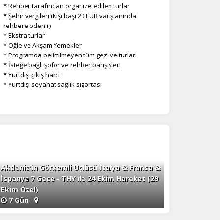
* Rehber tarafından organize edilen turlar
* Şehir vergileri (Kişi başı 20 EUR varış anında
rehbere ödenir)
* Ekstra turlar
* Öğle ve Akşam Yemekleri
* Programda belirtilmeyen tüm gezi ve turlar.
* İsteğe bağlı şoför ve rehber bahşişleri
* Yurtdışı çıkış harcı
* Yurtdışı seyahat sağlık sigortası
Akdeniz'in Görkemli Üçlüsü İtalya & Fransa &
İspanya 7 Gece - THY ile 24 Ekim Hareket (29
Ekim Özel)
7 Gün