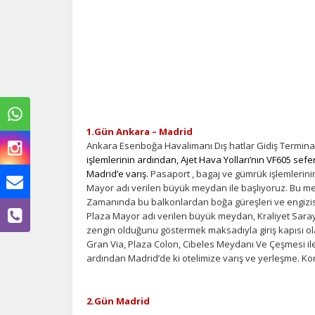
1.Gün Ankara – Madrid
Ankara Esenboğa Havalimanı Dış hatlar Gidiş Termina
işlemlerinin ardından, Ajet Hava Yolları’nın VF605 sefer
Madrid’e varış
. Pasaport , bagaj ve gümrük işlemlerin
Mayor adı verilen büyük meydan ile başlıyoruz. Bu m
Zamanında bu balkonlardan boğa güreşleri ve engizisyo
Ç
Plaza Mayor adı verilen büyük meydan, Kraliyet Sarayı’
zengin olduğunu göstermek maksadıyla giriş kapısı olar
Si
Gran Via, Plaza Colon, Cibeles Meydanı Ve Çeşmesi il
de
ardından Madrid’de ki otelimize varış ve yerleşme. K
iz
bi
in
2.Gün Madrid