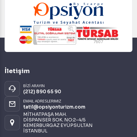
7607
İletişim
BİZİ ARAYIN
(212) 890 65 90
EMAIL ADRESLERIMIZ
tatil@opsiyonturizm.com
MİTHATPAŞA MAH.
DİSPANSER SOK. NO:2-4/5
KEMERBURGAZ EYÜPSULTAN
İSTANBUL