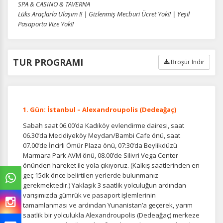
SPA & CASINO & TAVERNA
Lüks Araçlarla Ulaşım !! | Gizlenmiş Mecburi Ücret Yok!! | Yeşil
Pasaporta Vize Yok!!
TUR PROGRAMI
Broşür İndir
1. Gün: İstanbul – Alexandroupolis (Dedeağaç)
Sabah saat 06.00’da Kadıköy evlendirme dairesi, saat
06.30’da Mecidiyeköy Meydan/Bambi Cafe önü, saat
07.00’de İncirli Ömür Plaza önü, 07:30’da Beylikdüzü
Marmara Park AVM önü, 08.00’de Silivri Vega Center
önünden hareket ile yola çıkıyoruz. (Kalkış saatlerinden en
geç 15dk önce belirtilen yerlerde bulunmanız
gerekmektedir.) Yaklaşık 3 saatlik yolculuğun ardından
varışımızda gümrük ve pasaport işlemlerinin
tamamlanması ve ardından Yunanistan’a geçerek, yarım
saatlik bir yolculukla Alexandroupolis (Dedeağaç) merkeze