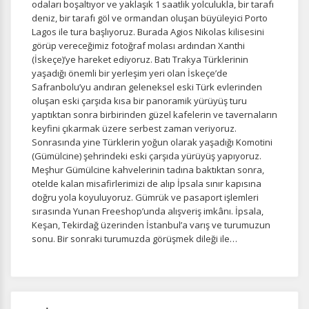
odaları boşaltıyor ve yaklaşık 1 saatlik yolculukla, bir tarafı
yardımcı olur.
deniz, bir tarafı göl ve ormandan oluşan büyüleyici Porto
Lagos ile tura başlıyoruz. Burada Agios Nikolas kilisesini
görüp vereceğimiz fotoğraf molası ardından Xanthi
(İskeçe)’ye hareket ediyoruz. Batı Trakya Türklerinin
yaşadığı önemli bir yerleşim yeri olan İskeçe’de
Safranbolu’yu andıran geleneksel eski Türk evlerinden
Pazarlama Çerezleri
oluşan eski çarşıda kısa bir panoramik yürüyüş turu
Size ve ilgi alanlarınıza uygun reklamlar göstermek için
yaptıktan sonra birbirinden güzel kafelerin ve tavernaların
kullanılır. Kapatırsanız reklamları görmeye devam
keyfini çıkarmak üzere serbest zaman veriyoruz.
edersiniz, ancak daha az alakalı olabilirler.
Sonrasında yine Türklerin yoğun olarak yaşadığı Komotini
(Gümülcine) şehrindeki eski çarşıda yürüyüş yapıyoruz.
Meşhur Gümülcine kahvelerinin tadına baktıktan sonra,
otelde kalan misafirlerimizi de alıp İpsala sınır kapısına
doğru yola koyuluyoruz. Gümrük ve pasaport işlemleri
sırasında Yunan Freeshop’unda alışveriş imkânı. İpsala,
Keşan, Tekirdağ üzerinden İstanbul’a varış ve turumuzun
Tercihleri Kaydet
sonu. Bir sonraki turumuzda görüşmek dileği ile…