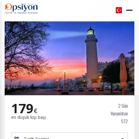
179
2 Gün
€
Yunanistan
en düşük kişi başı
572
Tarih Seçiniz