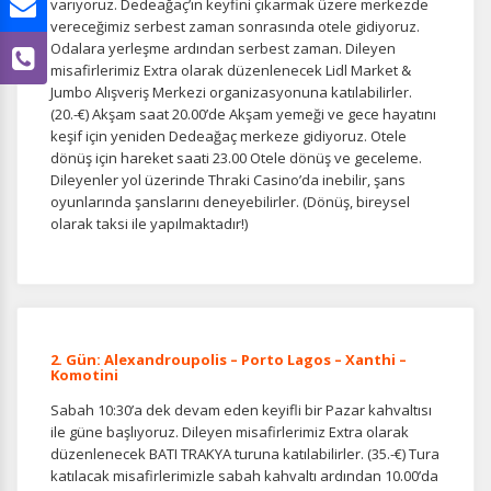
varıyoruz. Dedeağaç’ın keyfini çıkarmak üzere merkezde
vereceğimiz serbest zaman sonrasında otele gidiyoruz.
Odalara yerleşme ardından serbest zaman. Dileyen
ÇEREZ KULLANIM AYARLARINIZ
misafirlerimiz Extra olarak düzenlenecek Lidl Market &
Çerez tercihlerinizi
belirleyin
.
Jumbo Alışveriş Merkezi organizasyonuna katılabilirler.
(20.-€) Akşam saat 20.00’de Akşam yemeği ve gece hayatını
Daha fazla bilgi için
KVKK bilgilendirmemizi
,
çerez kullanım
ve
keşif için yeniden Dedeağaç merkeze gidiyoruz. Otele
gizlilik koşullarını
inceleyebilirsiniz.
dönüş için hareket saati 23.00 Otele dönüş ve geceleme.
Dileyenler yol üzerinde Thraki Casino’da inebilir, şans
oyunlarında şanslarını deneyebilirler. (Dönüş, bireysel
Zorunlu Çerezler
olarak taksi ile yapılmaktadır!)
HER ZAMAN AKTIF
Oturum yönetimi, güvenlik ve temel site işlevleri için
gereklidir. Bu çerezler olmadan site düzgün çalışmaz ve
devre dışı bırakılamaz.
2. Gün: Alexandroupolis – Porto Lagos – Xanthi –
Komotini
Sabah 10:30’a dek devam eden keyifli bir Pazar kahvaltısı
İstatistik Çerezleri
ile güne başlıyoruz. Dileyen misafirlerimiz Extra olarak
Ziyaretçilerin siteyi nasıl kullandığını anonim olarak
düzenlenecek BATI TRAKYA turuna katılabilirler. (35.-€) Tura
ölçeriz. Hangi sayfaların popüler olduğunu ve
katılacak misafirlerimizle sabah kahvaltı ardından 10.00’da
kullanıcıların nerede zorluk yaşadığını anlamamıza