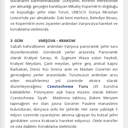
duvarlarını barındırmaktadır. Dünyanın, evrenin merkezinde
yer almadığı gerçeğini kanıtlayan Mikaloj Kopernik'in doğduğu
ve büyüdüğü şehir olan Torun, UNESCO Dünya Mirasları
Listesi’nde yer almaktadır. Eski kent merkezi, Belediye Binası,
ve Kopernik’in evini ziyaretin ardından Varşova’ya hareket ve
konaklama otelimizde.
3. GÜN VARŞOVA – KRAKOW
Sabah kahvaltısının ardından Varşova panoramik şehir turu
düzenlenecektir. Görülecek yerler arasında; Panoramik
olarak Kraliyet Sarayı, III. Zygmunt Waza sütün heykeli,
Kraliyet Meydanı, Çanlı meydan, şehre giriş anıtsal kapısı
Barbakan, Deniz Kızı Sirena anıtı ve Madam Curie’nin evi
göreceğimiz yerler arasındadır. Turumuzun ardından arzu
eden misafirlerimiz yol üzerinde ekstra olarak
düzenleyeceğimiz
Czestochowa
Turu
(35 Euro)’na
katılabilirler. Polonyanın açık hava müzesi olarak bilinen
Czestochowa, Siyah Madonna tablosu, Bakire Meryem
tapınağının evi olan Jasna Gora’nın Pauline manastırını
bulunduran, dünyaca ünlü bir şehirdir. Her sene yaklaşık 5
milyon üzerinde ziyaretçinin akınına uğrayan bu kutsal şehri
gördükten sonra Krakow’a hareket ediyoruz. Otele transfer
ve oda dağılımı. Konaklama otelimizde.