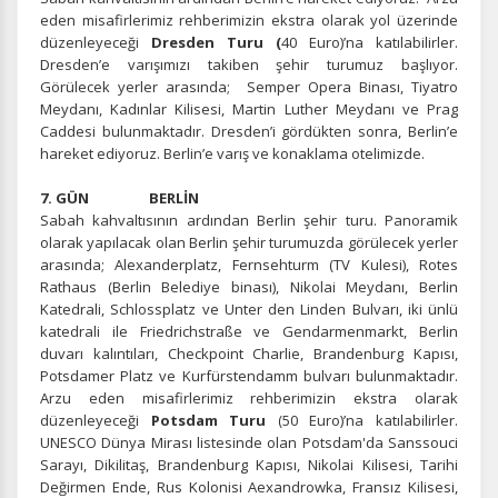
eden misafirlerimiz rehberimizin ekstra olarak yol üzerinde
düzenleyeceği
Dresden Turu (
40 Euro)’na katılabilirler.
Dresden’e varışımızı takiben şehir turumuz başlıyor.
Görülecek yerler arasında; Semper Opera Binası, Tiyatro
Meydanı, Kadınlar Kilisesi, Martin Luther Meydanı ve Prag
Pazarlama Çerezleri
Caddesi bulunmaktadır. Dresden’i gördükten sonra, Berlin’e
Size ve ilgi alanlarınıza uygun reklamlar göstermek için
hareket ediyoruz. Berlin’e varış ve konaklama otelimizde.
kullanılır. Kapatırsanız reklamları görmeye devam
edersiniz, ancak daha az alakalı olabilirler.
7. GÜN BERLİN
Sabah kahvaltısının ardından Berlin şehir turu. Panoramik
olarak yapılacak olan Berlin şehir turumuzda görülecek yerler
arasında; Alexanderplatz, Fernsehturm (TV Kulesi), Rotes
Rathaus (Berlin Belediye binası), Nikolai Meydanı, Berlin
Katedrali, Schlossplatz ve Unter den Linden Bulvarı, iki ünlü
katedrali ile Friedrichstraße ve Gendarmenmarkt, Berlin
Tercihleri Kaydet
duvarı kalıntıları, Checkpoint Charlie, Brandenburg Kapısı,
Potsdamer Platz ve Kurfürstendamm bulvarı bulunmaktadır.
Arzu eden misafirlerimiz rehberimizin ekstra olarak
düzenleyeceği
Potsdam Turu
(50 Euro)’na katılabilirler.
UNESCO Dünya Mirası listesinde olan Potsdam'da Sanssouci
Sarayı, Dikilitaş, Brandenburg Kapısı, Nikolai Kilisesi, Tarihi
Değirmen Ende, Rus Kolonisi Aexandrowka, Fransız Kilisesi,