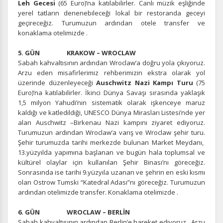
Leh Gecesi
(65 Euro)’na katılabilirler. Canlı müzik eşliğinde
yerel tatların denenebileceği lokal bir restoranda geceyi
ÇEREZ KULLANIM AYARLARINIZ
geçireceğiz. Turumuzun ardından otele transfer ve
Çerez tercihlerinizi
belirleyin
.
konaklama otelimizde .
Daha fazla bilgi için
KVKK bilgilendirmemizi
,
çerez kullanım
ve
5. GÜN KRAKOW – WROCLAW
gizlilik koşullarını
inceleyebilirsiniz.
Sabah kahvaltısının ardından Wroclaw’a doğru yola çıkıyoruz.
Arzu eden misafirlerimiz rehberimizin ekstra olarak yol
üzerinde düzenleyeceği
Auschwitz Nazi Kampı Turu
(75
Zorunlu Çerezler
HER ZAMAN AKTIF
Euro)’na katılabilirler. İkinci Dünya Savaşı sırasında yaklaşık
Oturum yönetimi, güvenlik ve temel site işlevleri için
1,5 milyon Yahudi’nin sistematik olarak işkenceye maruz
gereklidir. Bu çerezler olmadan site düzgün çalışmaz ve
kaldığı ve katledildiği, UNESCO Dünya Mirasları Listesi’nde yer
devre dışı bırakılamaz.
alan Auschwitz –Birkenau Nazi kampını ziyaret ediyoruz.
Turumuzun ardından Wroclaw’a varış ve Wroclaw şehir turu.
Şehir turumuzda tarihi merkezde bulunan Market Meydanı,
13.yüzyılda yapımına başlanan ve bugün hala toplumsal ve
kültürel olaylar için kullanılan Şehir Binası’nı göreceğiz.
Sonrasında ise tarihi 9.yüzyıla uzanan ve şehrin en eski kısmı
İstatistik Çerezleri
olan Ostrow Tumski “Katedral Adası”nı göreceğiz. Turumuzun
Ziyaretçilerin siteyi nasıl kullandığını anonim olarak
ardından otelimizde transfer. Konaklama otelimizde .
ölçeriz. Hangi sayfaların popüler olduğunu ve
kullanıcıların nerede zorluk yaşadığını anlamamıza
6. GÜN WROCLAW – BERLİN
yardımcı olur.
Sabah kahvaltısının ardından Berlin’e hareket ediyoruz. Arzu