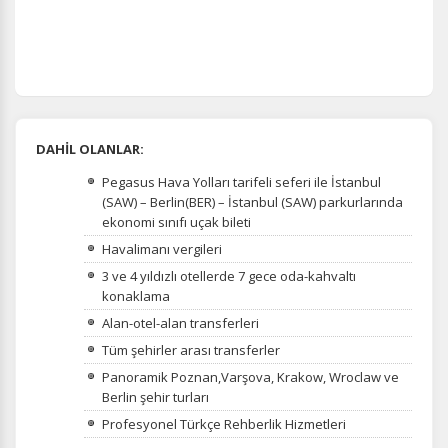
DAHİL OLANLAR:
Pegasus Hava Yolları tarifeli seferi ile İstanbul
(SAW) – Berlin(BER) – İstanbul (SAW) parkurlarında
ekonomi sınıfı uçak bileti
Havalimanı vergileri
3 ve 4 yıldızlı otellerde 7 gece oda-kahvaltı
konaklama
Alan-otel-alan transferleri
Tüm şehirler arası transferler
Panoramik Poznan,Varşova, Krakow, Wroclaw ve
Berlin şehir turları
Profesyonel Türkçe Rehberlik Hizmetleri