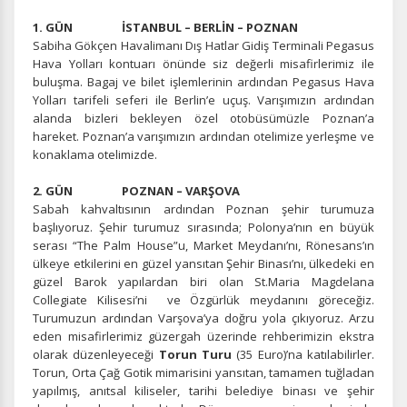
1. GÜN İSTANBUL – BERLİN – POZNAN
Sabiha Gökçen Havalimanı Dış Hatlar Gidiş Terminali Pegasus
Hava Yolları kontuarı önünde siz değerli misafirlerimiz ile
buluşma. Bagaj ve bilet işlemlerinin ardından Pegasus Hava
Yolları tarifeli seferi ile Berlin’e uçuş. Varışımızın ardından
alanda bizleri bekleyen özel otobüsümüzle Poznan’a
hareket. Poznan’a varışımızın ardından otelimize yerleşme ve
konaklama otelimizde.
2. GÜN POZNAN – VARŞOVA
Sabah kahvaltısının ardından Poznan şehir turumuza
başlıyoruz. Şehir turumuz sırasında; Polonya’nın en büyük
serası “The Palm House”u, Market Meydanı’nı, Rönesans’ın
ülkeye etkilerini en güzel yansıtan Şehir Binası’nı, ülkedeki en
güzel Barok yapılardan biri olan St.Maria Magdelana
Collegiate Kilisesi’ni ve Özgürlük meydanını göreceğiz.
Turumuzun ardından Varşova’ya doğru yola çıkıyoruz. Arzu
eden misafirlerimiz güzergah üzerinde rehberimizin ekstra
olarak düzenleyeceği
Torun Turu
(35 Euro)’na katılabilirler.
Torun, Orta Çağ Gotik mimarisini yansıtan, tamamen tuğladan
yapılmış, anıtsal kiliseler, tarihi belediye binası ve şehir