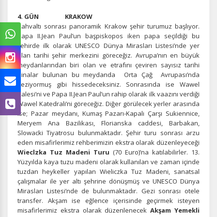
4. GÜN KRAKOW
Kahvaltı sonrası panoramik Krakow şehir turumuz başlıyor.
Papa II.Jean Paul’un başpiskopos iken papa seçildiği bu
şehirde ilk olarak UNESCO Dünya Mirasları Listesi’nde yer
alan tarihi şehir merkezini göreceğiz. Avrupa’nın en büyük
meydanlarından biri olan ve etrafını çeviren sayısız tarihi
binalar bulunan bu meydanda Orta Çağ Avrupası’nda
geziyormuş gibi hissedeceksiniz. Sonrasında ise Wawel
Kalesi’ni ve Papa II.Jean Paul’un rahip olarak ilk vaazını verdiği
Wawel Katedrali’ni göreceğiz. Diğer görülecek yerler arasında
ise; Pazar meydanı, Kumaş Pazarı-Kapalı Çarşı Sukiennice,
Meryem Ana Bazilikası, Florianska caddesi, Barbakan,
Slowacki Tiyatrosu bulunmaktadır. Şehir turu sonrası arzu
eden misafirlerimiz rehberimizin ekstra olarak düzenleyeceği
Wieclzka Tuz Madeni Turu
(70 Euro)’na katılabilirler. 13.
Yüzyılda kaya tuzu madeni olarak kullanılan ve zaman içinde
tuzdan heykeller yapılan Wieliczka Tuz Madeni, sanatsal
çalışmalar ile yer altı şehrine dönüşmüş ve UNESCO Dünya
Mirasları Listesi’nde de bulunmaktadır. Gezi sonrası otele
transfer. Akşam ise eğlence içerisinde geçirmek isteyen
misafirlerimiz ekstra olarak düzenlenecek
Akşam Yemekli