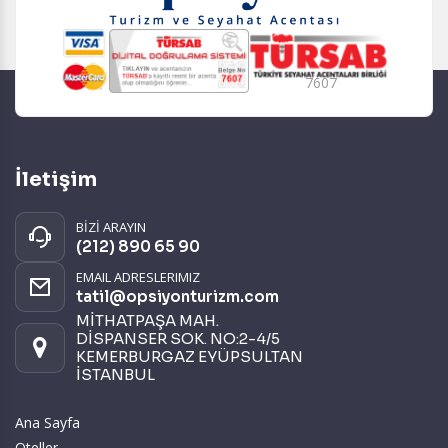
7607
İletişim
BİZİ ARAYIN
(212) 890 65 90
EMAIL ADRESLERIMIZ
tatil@opsiyonturizm.com
MİTHATPAŞA MAH.
DİSPANSER SOK. NO:2-4/5
KEMERBURGAZ EYÜPSULTAN
İSTANBUL
Ana Sayfa
Oteller