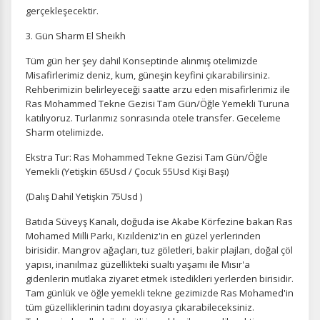
gerçekleşecektir.
3. Gün Sharm El Sheikh
Tüm gün her şey dahil Konseptinde alınmış otelimizde
Misafirlerimiz deniz, kum, güneşin keyfini çıkarabilirsiniz.
Rehberimizin belirleyeceği saatte arzu eden misafirlerimiz ile
Ras Mohammed Tekne Gezisi Tam Gün/Öğle Yemekli Turuna
katılıyoruz. Turlarımız sonrasında otele transfer. Geceleme
Sharm otelimizde.
Ekstra Tur: Ras Mohammed Tekne Gezisi Tam Gün/Öğle
Yemekli (Yetişkin 65Usd / Çocuk 55Usd Kişi Başı)
(Dalış Dahil Yetişkin 75Usd )
Batıda Süveyş Kanalı, doğuda ise Akabe Körfezine bakan Ras
Mohamed Milli Parkı, Kızıldeniz'in en güzel yerlerinden
birisidir. Mangrov ağaçları, tuz göletleri, bakir plajları, doğal çöl
yapısı, inanılmaz güzellikteki sualtı yaşamı ile Mısır'a
gidenlerin mutlaka ziyaret etmek istedikleri yerlerden birisidir.
Tam günlük ve öğle yemekli tekne gezimizde Ras Mohamed'in
tüm güzelliklerinin tadını doyasıya çıkarabileceksiniz.