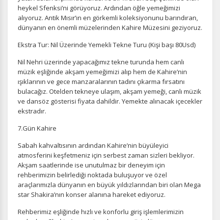
heykel Sfenksi’ni görüyoruz. Ardından öğle yemeğimizi
gereklidir. Bu çerezler olmadan site düzgün çalışmaz ve
alıyoruz. Antik Mısır’ın en görkemli koleksiyonunu barındıran,
devre dışı bırakılamaz.
dünyanın en önemli müzelerinden Kahire Müzesini geziyoruz.
Ekstra Tur: Nil Üzerinde Yemekli Tekne Turu (Kişi başı 80Usd)
Nil Nehri üzerinde yapacağımız tekne turunda hem canlı
müzik eşliğinde akşam yemeğimizi alıp hem de Kahire’nin
İstatistik Çerezleri
ışıklarının ve gece manzaralarının tadını çıkarma fırsatını
Ziyaretçilerin siteyi nasıl kullandığını anonim olarak
bulacağız. Otelden tekneye ulaşım, akşam yemeği, canlı müzik
ölçeriz. Hangi sayfaların popüler olduğunu ve
ve dansöz gösterisi fiyata dahildir. Yemekte alınacak içecekler
kullanıcıların nerede zorluk yaşadığını anlamamıza
ekstradır.
yardımcı olur.
7.Gün Kahire
Sabah kahvaltısının ardından Kahire’nin büyüleyici
atmosferini keşfetmeniz için serbest zaman sizleri bekliyor.
Akşam saatlerinde ise unutulmaz bir deneyim için
Pazarlama Çerezleri
rehberimizin belirlediği noktada buluşuyor ve özel
Size ve ilgi alanlarınıza uygun reklamlar göstermek için
araçlarımızla dünyanın en büyük yıldızlarından biri olan Mega
kullanılır. Kapatırsanız reklamları görmeye devam
star Shakira’nın konser alanına hareket ediyoruz.
edersiniz, ancak daha az alakalı olabilirler.
Rehberimiz eşliğinde hızlı ve konforlu giriş işlemlerimizin