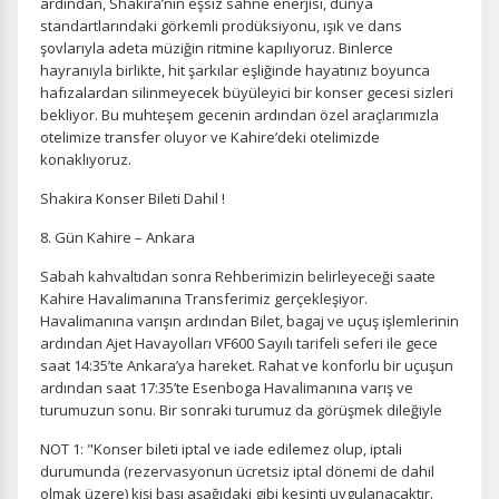
ardından, Shakira’nın eşsiz sahne enerjisi, dünya
standartlarındaki görkemli prodüksiyonu, ışık ve dans
şovlarıyla adeta müziğin ritmine kapılıyoruz. Binlerce
hayranıyla birlikte, hit şarkılar eşliğinde hayatınız boyunca
hafızalardan silinmeyecek büyüleyici bir konser gecesi sizleri
Tercihleri Kaydet
bekliyor. Bu muhteşem gecenin ardından özel araçlarımızla
otelimize transfer oluyor ve Kahire’deki otelimizde
konaklıyoruz.
Shakira Konser Bileti Dahil !
8. Gün Kahire – Ankara
Sabah kahvaltıdan sonra Rehberimizin belirleyeceği saate
Kahire Havalimanına Transferimiz gerçekleşiyor.
Havalimanına varışın ardından Bilet, bagaj ve uçuş işlemlerinin
ardından Ajet Havayolları VF600 Sayılı tarifeli seferi ile gece
saat 14:35’te Ankara’ya hareket. Rahat ve konforlu bir uçuşun
ardından saat 17:35’te Esenboga Havalimanına varış ve
turumuzun sonu. Bir sonraki turumuz da görüşmek dileğiyle
NOT 1: "Konser bileti iptal ve iade edilemez olup, iptali
durumunda (rezervasyonun ücretsiz iptal dönemi de dahil
olmak üzere) kişi başı aşağıdaki gibi kesinti uygulanacaktır.