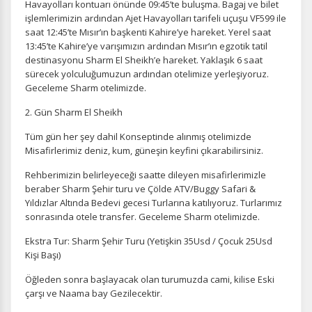
Havayolları kontuarı önünde 09:45’te buluşma. Bagaj ve bilet
işlemlerimizin ardından Ajet Havayolları tarifeli uçuşu VF599 ile
saat 12:45’te Mısır’ın başkenti Kahire’ye hareket. Yerel saat
13:45’te Kahire’ye varışımızın ardından Mısır’ın egzotik tatil
destinasyonu Sharm El Sheikh’e hareket. Yaklaşık 6 saat
sürecek yolculuğumuzun ardından otelimize yerleşiyoruz.
Geceleme Sharm otelimizde.
2. Gün Sharm El Sheikh
Tüm gün her şey dahil Konseptinde alınmış otelimizde
Misafirlerimiz deniz, kum, güneşin keyfini çıkarabilirsiniz.
Rehberimizin belirleyeceği saatte dileyen misafirlerimizle
beraber Sharm Şehir turu ve Çölde ATV/Buggy Safari &
Yıldızlar Altında Bedevi gecesi Turlarına katılıyoruz. Turlarımız
sonrasında otele transfer. Geceleme Sharm otelimizde.
Ekstra Tur: Sharm Şehir Turu (Yetişkin 35Usd / Çocuk 25Usd
Kişi Başı)
Öğleden sonra başlayacak olan turumuzda cami, kilise Eski
çarşı ve Naama bay Gezilecektir.