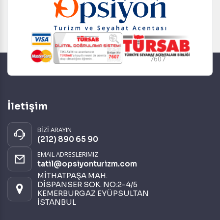
7607
İletişim
BİZİ ARAYIN
(212) 890 65 90
EMAIL ADRESLERIMIZ
tatil@opsiyonturizm.com
MİTHATPAŞA MAH.
DİSPANSER SOK. NO:2-4/5
KEMERBURGAZ EYÜPSULTAN
İSTANBUL