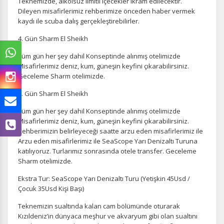
Teknemizde, alkolsüz limitli içecekler ikram edilecektir.
Dileyen misafirlerimiz rehberimize önceden haber vermek
kaydı ile scuba dalış gerçekleştirebilirler.
4. Gün Sharm El Sheikh
Tüm gün her şey dahil Konseptinde alınmış otelimizde
Misafirlerimiz deniz, kum, güneşin keyfini çıkarabilirsiniz.
Geceleme Sharm otelimizde.
5. Gün Sharm El Sheikh
Tüm gün her şey dahil Konseptinde alınmış otelimizde
Misafirlerimiz deniz, kum, güneşin keyfini çıkarabilirsiniz.
Rehberimizin belirleyeceği saatte arzu eden misafirlerimiz ile
Arzu eden misafirlerimiz ile SeaScope Yarı Denizaltı Turuna
katılıyoruz. Turlarımız sonrasında otele transfer. Geceleme
Sharm otelimizde.
Ekstra Tur: SeaScope Yarı Denizaltı Turu (Yetişkin 45Usd /
Çocuk 35Usd Kişi Başı)
Teknemizin sualtında kalan cam bölümünde oturarak
Kızıldeniz’in dünyaca meşhur ve akvaryum gibi olan sualtını