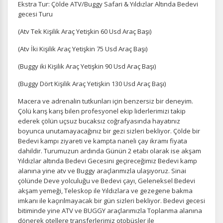
Ekstra Tur: Çölde ATV/Buggy Safari & Yıldızlar Altında Bedevi
gecesi Turu
(Atv Tek Kişilik Araç Yetişkin 60 Usd Araç Başı)
(Atv İki Kişilik Araç Yetişkin 75 Usd Araç Başı)
(Buggy iki Kişilik Araç Yetişkin 90 Usd Araç Başı)
(Buggy Dört Kişilik Araç Yetişkin 130 Usd Araç Başı)
Macera ve adrenalin tutkunları için benzersiz bir deneyim.
Çölü karış karış bilen profesyonel ekip liderlerimizi takip
ederek çölün uçsuz bucaksız coğrafyasında hayatınız
boyunca unutamayacağınız bir gezi sizleri bekliyor. Çölde bir
Bedevi kampı ziyareti ve kampta naneli çay ikramı fiyata
dahildir. Turumuzun ardında Günün 2 etabı olarak ise akşam
Yıldızlar altında Bedevi Gecesini geçireceğimiz Bedevi kamp
alanına yine atv ve Buggy araçlarımızla ulaşıyoruz. Sinai
çölünde Deve yolculuğu ve Bedevi çayı, Geleneksel Bedevi
akşam yemeği, Teleskop ile Yıldızlara ve gezegene bakma
imkanı ile kaçırılmayacak bir gün sizleri bekliyor. Bedevi gecesi
bitiminde yine ATV ve BUGGY araçlarımızla Toplanma alanına
dönerek otellere transferlerimiz otobüsler ile