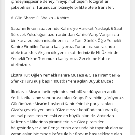
içindeymişçesine deneyimleyip muhteşem fotoğraflar
çekebilirsiniz. Turumuzun bitimiyle birlikte otele transfer.
6. Gün Sharm El Sheikh – Kahire
Sabahın Erken saatlerinde Kahire’ye Hareket. Yaklaşık 6 Saat
Sürecek Yolculuğumuzun ardından Kahire Varış. Varışımızla
birlikte arzu eden misafirlerimiz ile Tam Günlük Öğle Yemekli
Kahire Pirmitler Turuna katılıyoruz. Turlarımız sonrasında
otele transfer. Akşam dileyen misafirlerimiz ile Nil Üzerinde
Yemekli Tekne Turumuza katılıyoruz. Geceleme Kahire
otelimizde.
Ekstra Tur: Öğlen Yemekli Kahire Müzesi & Giza Piramitleri &
Sfenks Turu (Kişi başı 140Usd) ( Yeni açılan Büyük Müze )
ÇEREZ KULLANIM AYARLARINIZ
Çerez tercihlerinizi
belirleyin
.
İlk olarak Mısır'ın belirleyici bir sembolü ve dünyanın antik
Yedi Harikası'nın sonuncusu olan Keops Piramidini görüyoruz.
Daha fazla bilgi için
KVKK bilgilendirmemizi
,
çerez kullanım
ve
Günümüzde Mısır’ın başkenti Kahire'nin bir parçası olan
gizlilik koşullarını
inceleyebilirsiniz.
Giza'yı çevreleyen antik “Gize mezar kenti”nde bulunan üç
anıtsal piramitten en eski ve en büyük olanıdır. Ardından
Kefren ve Mikerinos piramitlerini ve Giza piramitleri
Zorunlu Çerezler
HER ZAMAN AKTIF
bölgesinde yer alan Pençelerinin arasında bir tapınak olan ve
yatan aslan biçiminde kafası ile bir firavun başı şeklinde olan
Oturum yönetimi, güvenlik ve temel site işlevleri için