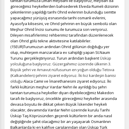
tanıtan turumuza Liman meydanı ile başlıyoruz, meydan da
göreceğimiz heykellerden bahsederek Elveda Rumeli dizisinin
çekimlerinin yapıldığı tarihi Ohrid evlerinin bulunduğu semtte
yapacağımız yürüyüş esnasında tarihi osmanlı evlerini,
Ayasofya kilisesini, ve Ohrid şehrinin en büyük sembolü olan
Meşhur Ohrid İncisi sunumu ile turumuza son veriyoruz.
Dileyen misafirlerimiz rehberimiz tarafından düzenlenecek
olan Ohrid gölü tekne aktivitesine katılabilirler.
(15EUR)Turumuzun ardından Ohrid gölünün doğduğu yer
olup, muhteşem manzaralara ev sahipliği yapan St.Naum
Turunu gerçekleştiriyoruz. Turun ardından başkent
Üsküp
yolculuğuna başlıyoruz. Güzergahımız üzerinde ülkenin 3.
Büyük şehri ve Arnavut nüfusunun en yoğun olduğu Tetova
(Kalkandelen) şehrini ziyaret ediyoruz. İki kız kardeşin banisi
olduğu
Alaca Camii ve İmarethanesini ziyaret ediyoruz.
İki
farklı kültürün meşhur Vardar Nehri ile ayrıldığı bu şehri
tanıtan turumuza heykeller diyarı diyebileceğimiz Makedon
tarafı ile başlıyoruz, öncelikle göreceğimiz heykeller arasında
devasa boyutu ile dikkat çeken Büyük İskender heykeli
olacaktır, devamında Vardar Nehri üzerinde kurulu Tarihi
Üsküp Taş Köprüsünden geçerek kültürlerin bir anda nasıl
değiştiğinde şahit olacağımız bir an yaşayarak Osmanlının
Balkanlarda ki en kalifiye çarşılarından olan Üsküp Türk