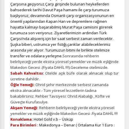
Çarşısına geçiyoruz.Çarşı girişinde bulunan heykellerden
bahsederek tarihi Davut Paşa hamamı ile çarşı turumuza
başlıyoruz, devamında Osmanlı çarşı organizasyonunun en
önemli yapılarından Kapan Han ve depremlere rağmen
hayatta kalmayı başarabilmiş Murat Paşa camiisini görerek
turumuza son veriyoruz. Ziyaretlerimizin ardından Türk
Çarşısı’nda alışveriş için bir saat serbest zaman verilecektir.
Şuşka biberi, ustrumca yer fıstığı,çarıklar alabileceklerimiz
arasında yer alıyor. Turumuzun bitimi ile birlikte otelimize
transfer ve odalara yerleşme.
Sonrasında rehberin
belirliyeceği yerde ekstra yöresel yemekler ve müzik eşliğinde
Makedon Gecesi .(Fiyata DAHİL !!!!).Geceleme otelimizde.
Sabah Kahvaltısı
:
Otelde açık büfe olarak alınacak olup tur
ücretine dahildir.
Öğle Yemeği:
Ohrid şehir merkezinde serbest zamanda
ekstra alınacaktır.-
Tüm yöresel lezzetlerin tadına
bakabilirsiniz. Rehber Tavsiyesi: Ohrid Alabalığı , Köfte ve
Güveçte Kurufasulye.
Akşam Yemeği:
Rehberin belirliyeceği yerde ekstra yöresel
yemekler ve müzik eşliğinde Makedon Gecesi .Fiyata DAHİL !!!!
Konaklama:
Hotel Gold v.b – Üsküp
Para Birimleri :
Makedonya – Denar ( Ortalama Kur 1 Euro :