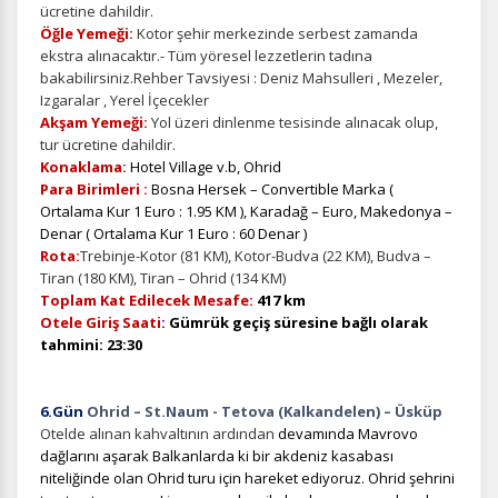
ücretine dahildir.
edersiniz, ancak daha az alakalı olabilirler.
Öğle Yemeği:
Kotor şehir merkezinde serbest zamanda
ekstra alınacaktır.-
Tüm yöresel lezzetlerin tadına
bakabilirsiniz.Rehber Tavsiyesi : Deniz Mahsulleri , Mezeler,
Izgaralar , Yerel İçecekler
Akşam Yemeği:
Yol üzeri dinlenme tesisinde alınacak olup,
tur ücretine dahildir.
Konaklama:
Hotel Village v.b, Ohrid
Tercihleri Kaydet
Para Birimleri :
Bosna Hersek – Convertible Marka (
Ortalama Kur 1 Euro : 1.95 KM ), Karadağ – Euro, Makedonya –
Denar ( Ortalama Kur 1 Euro : 60 Denar )
Rota:
Trebinje-Kotor (81 KM), Kotor-Budva (22 KM), Budva –
Tiran (180 KM), Tiran – Ohrid (134 KM)
Toplam Kat Edilecek Mesafe:
417 km
Otele Giriş Saati
:
Gümrük geçiş süresine bağlı olarak
tahmini: 23:30
6.Gün
Ohrid – St.Naum - Tetova (Kalkandelen) – Üsküp
Otelde alınan kahvaltının ardından
devamında Mavrovo
dağlarını aşarak Balkanlarda ki bir akdeniz kasabası
niteliğinde olan Ohrid turu için hareket ediyoruz. Ohrid şehrini