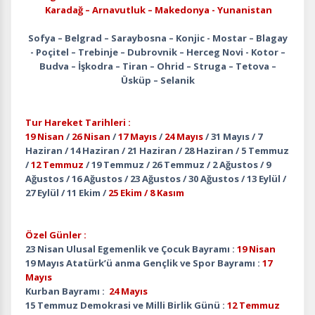
Karadağ – Arnavutluk – Makedonya - Yunanistan
Sofya – Belgrad – Saraybosna – Konjic - Mostar – Blagay
- Poçitel – Trebinje – Dubrovnik – Herceg Novi - Kotor –
Budva – İşkodra – Tiran – Ohrid – Struga – Tetova –
Üsküp – Selanik
Tur Hareket Tarihleri :
19 Nisan
/
26 Nisan
/
17 Mayıs
/
24 Mayıs
/ 31 Mayıs / 7
Haziran / 14 Haziran / 21 Haziran / 28 Haziran / 5 Temmuz
/
12 Temmuz
/ 19 Temmuz / 26 Temmuz / 2 Ağustos / 9
Ağustos / 16 Ağustos / 23 Ağustos / 30 Ağustos / 13 Eylül /
27 Eylül / 11 Ekim /
25 Ekim / 8 Kasım
Özel Günler :
23 Nisan Ulusal Egemenlik ve Çocuk Bayramı :
19 Nisan
19 Mayıs Atatürk’ü anma Gençlik ve Spor Bayramı :
17
Mayıs
Kurban Bayramı :
24 Mayıs
15 Temmuz Demokrasi ve Milli Birlik Günü :
12 Temmuz