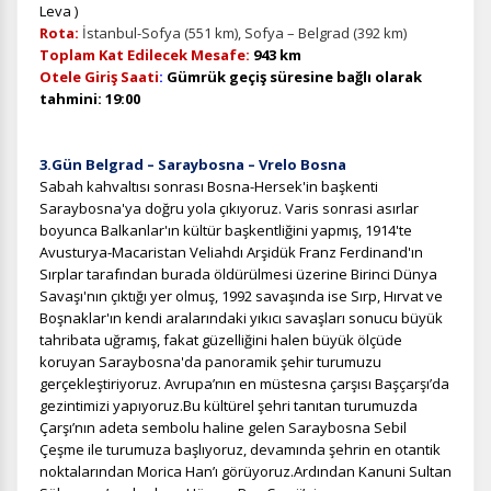
Leva )
Rota:
İstanbul-Sofya (551 km), Sofya – Belgrad (392 km)
Toplam Kat Edilecek Mesafe:
943 km
Otele Giriş Saati
:
Gümrük geçiş süresine bağlı olarak
tahmini: 19:00
3.Gün Belgrad – Saraybosna – Vrelo Bosna
Sabah kahvaltısı sonrası Bosna-Hersek'in başkenti
Saraybosna'ya doğru yola çıkıyoruz.
Varis sonrasi asırlar
boyunca Balkanlar'ın kültür başkentliğini yapmış, 1914'te
Avusturya-Macaristan Veliahdı Arşidük Franz Ferdinand'ın
Sırplar tarafından burada öldürülmesi üzerine Birinci Dünya
Savaşı'nın çıktığı yer olmuş, 1992 savaşında ise Sırp, Hırvat ve
Boşnaklar'ın kendi aralarındaki yıkıcı savaşları sonucu büyük
tahribata uğramış, fakat güzelliğini halen büyük ölçüde
koruyan Saraybosna'da panoramik şehir turumuzu
gerçekleştiriyoruz.
Avrupa’nın en müstesna çarşısı Başçarşı’da
gezintimizi yapıyoruz.Bu kültürel şehri tanıtan turumuzda
Çarşı’nın adeta sembolu haline gelen Saraybosna Sebil
Çeşme ile turumuza başlıyoruz, devamında şehrin en otantik
noktalarından Morica Han’ı görüyoruz.Ardından Kanuni Sultan