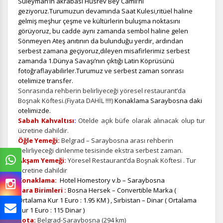
Süleyman’ın akrabası Hüsrev Bey Camii’ni
geziyoruz.Turumuzun devamında Saat Kulesi,ritüel haline
gelmiş meşhur çeşme ve kültürlerin buluşma noktasını
görüyoruz, bu cadde aynı zamanda sembol haline gelen
Sönmeyen Ateş anıtının da bulunduğu yerdir, ardından
serbest zamana geçiyoruz,dileyen misafirlerimiz serbest
zamanda 1.Dünya Savaşı’nın çıktığı Latin Köprüsünü
fotoğraflayabilirler.Turumuz ve serbest zaman sonrası
otelimize transfer.
Sonrasında rehberin belirliyeceği yöresel restaurant’da
Boşnak Köftesi.(Fiyata DAHİL !!!!)
Konaklama Saraybosna daki
otelimizde.
Sabah Kahvaltısı
:
Otelde açık büfe olarak alınacak olup tur
ücretine dahildir.
Öğle Yemeği:
Belgrad – Saraybosna arası rehberin
belirliyeceği dinlenme tesisinde ekstra serbest zaman.
Akşam Yemeği:
Yöresel Restaurant’da Boşnak Köftesi . Tur
ücretine dahildir
Konaklama:
Hotel Homestory v.b – Saraybosna
Para Birimleri :
Bosna Hersek – Convertible Marka (
Ortalama Kur 1 Euro : 1.95 KM ) , Sırbistan – Dinar ( Ortalama
Kur 1 Euro : 115 Dinar )
Rota:
Belgrad-Saraybosna (294 km)