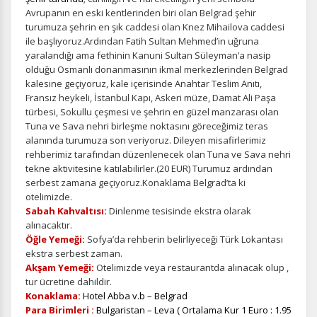
Avrupanın en eski kentlerinden biri olan Belgrad şehir
turumuza şehrin en şık caddesi olan Knez Mihailova caddesi
ile başlıyoruz.Ardından Fatih Sultan Mehmed’in uğruna
yaralandığı ama fethinin Kanuni Sultan Süleyman’a nasip
olduğu Osmanlı donanmasının ikmal merkezlerinden Belgrad
kalesine geçiyoruz, kale içerisinde Anahtar Teslim Anıtı,
Fransız heykeli, İstanbul Kapı, Askeri müze, Damat Ali Paşa
türbesi, Sokullu çeşmesi ve şehrin en güzel manzarası olan
Tuna ve Sava nehri birleşme noktasını göreceğimiz teras
alanında turumuza son veriyoruz. Dileyen misafirlerimiz
rehberimiz tarafından düzenlenecek olan Tuna ve Sava nehri
tekne aktivitesine katılabilirler.(20 EUR) Turumuz ardından
serbest zamana geçiyoruz.Konaklama Belgrad’ta ki
otelimizde.
Sabah Kahvaltısı
:
Dinlenme tesisinde ekstra olarak
alınacaktır.
Öğle Yemeği:
Sofya’da rehberin belirliyeceği Türk Lokantası
ekstra serbest zaman.
Akşam Yemeği:
Otelimizde veya restaurantda alınacak olup ,
tur ücretine dahildir.
Konaklama:
Hotel Abba v.b – Belgrad
Para Birimleri :
Bulgaristan – Leva ( Ortalama Kur 1 Euro : 1.95