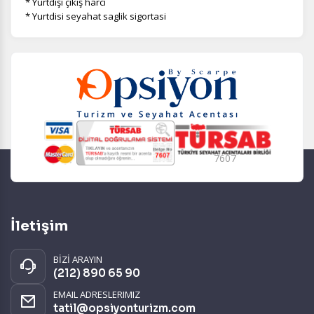
* Yurtdışı çıkış harcı
* Yurtdisi seyahat saglik sigortasi
7607
İletişim
BİZİ ARAYIN
(212) 890 65 90
EMAIL ADRESLERIMIZ
tatil@opsiyonturizm.com