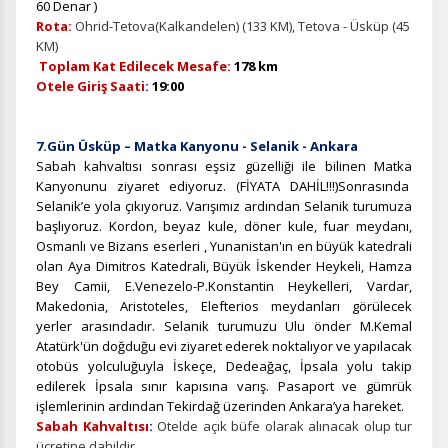
60 Denar )
Rota:
Ohrid-Tetova(Kalkandelen) (133 KM), Tetova - Üsküp (45
KM)
Toplam Kat Edilecek Mesafe:
178 km
Otele Giriş Saati
:
19:00
7.Gün Üsküp – Matka Kanyonu - Selanik - Ankara
Sabah kahvaltısı sonrası eşsiz güzelliği ile bilinen Matka
Kanyonunu ziyaret ediyoruz. (FİYATA DAHİL!!!)Sonrasında
Selanik’e yola çıkıyoruz.
Varışımız ardından Selanik turumuza
başlıyoruz. Kordon, beyaz kule, döner kule, fuar meydanı,
Osmanlı ve Bizans eserleri , Yunanistan'ın en büyük katedrali
olan Aya Dimitros Katedrali, Büyük İskender Heykeli, Hamza
Bey Camii, E.Venezelo-P.Konstantin Heykelleri, Vardar,
Makedonia, Aristoteles, Elefterios meydanları görülecek
yerler arasındadır. Selanik turumuzu Ulu önder M.Kemal
Atatürk'ün doğduğu evi ziyaret ederek noktalıyor ve yapılacak
otobüs yolculuğuyla İskeçe, Dedeağaç, İpsala yolu takip
edilerek İpsala sınır kapısına varış. Pasaport ve gümrük
işlemlerinin ardından Tekirdağ üzerinden Ankara’ya hareket.
Sabah Kahvaltısı
:
Otelde açık büfe olarak alınacak olup tur
ücretine dahildir.