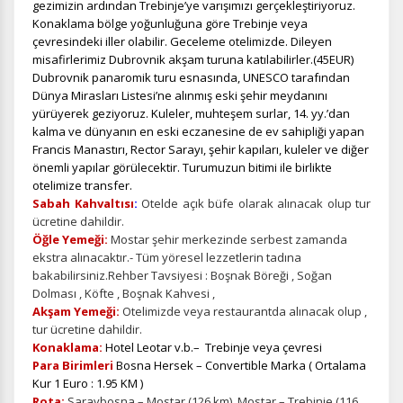
gezimizin ardından Trebinje’ye varışımızı gerçekleştiriyoruz.
Konaklama bölge yoğunluğuna göre Trebinje veya
çevresindeki iller olabilir. Geceleme otelimizde.
Dileyen
misafirlerimiz Dubrovnik akşam turuna katılabilirler.(45EUR)
Dubrovnik panaromik turu esnasında, UNESCO tarafından
Dünya Mirasları Listesi’ne alınmış eski şehir meydanını
yürüyerek geziyoruz. Kuleler, muhteşem surlar, 14. yy.’dan
kalma ve dünyanın en eski eczanesine de ev sahipliği yapan
Francis Manastırı, Rector Sarayı, şehir kapıları, kuleler ve diğer
önemli yapılar görülecektir. Turumuzun bitimi ile birlikte
otelimize transfer.
Sabah Kahvaltısı
:
Otelde açık büfe olarak alınacak olup tur
ücretine dahildir.
Öğle Yemeği:
Mostar şehir merkezinde serbest zamanda
ekstra alınacaktır.-
Tüm yöresel lezzetlerin tadına
bakabilirsiniz.Rehber Tavsiyesi : Boşnak Böreği , Soğan
ÇEREZ KULLANIM AYARLARINIZ
Dolması , Köfte , Boşnak Kahvesi ,
Akşam Yemeği:
Otelimizde veya restaurantda alınacak olup ,
Çerez tercihlerinizi
belirleyin
.
tur ücretine dahildir.
Konaklama:
Hotel Leotar v.b.– Trebinje veya çevresi
Daha fazla bilgi için
KVKK bilgilendirmemizi
,
çerez kullanım
ve
gizlilik koşullarını
inceleyebilirsiniz.
Para Birimleri
Bosna Hersek – Convertible Marka ( Ortalama
Kur 1 Euro : 1.95 KM )
Rota:
Saraybosna – Mostar (126 km), Mostar – Trebinje (116