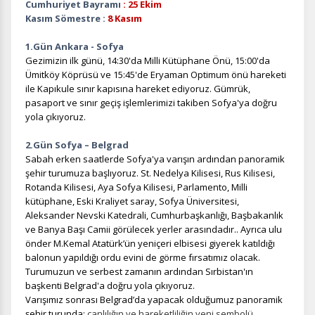
Cumhuriyet Bayramı
: 25 Ekim
Kasım Sömestre :
8 Kasım
1.Gün Ankara - Sofya
Gezimizin ilk günü, 14:30'da Milli Kütüphane Önü, 15:00'da
Ümitköy Köprüsü ve 15:45'de Eryaman Optimum önü hareketi
ile Kapıkule sınır kapısına hareket ediyoruz. Gümrük,
pasaport ve sınır geçiş işlemlerimizi takiben Sofya'ya doğru
yola çıkıyoruz.
2.Gün Sofya – Belgrad
Sabah erken saatlerde Sofya'ya varışın ardından panoramik
şehir turumuza başlıyoruz. St. Nedelya Kilisesi, Rus Kilisesi,
Rotanda Kilisesi, Aya Sofya Kilisesi, Parlamento, Milli
kütüphane, Eski Kraliyet saray, Sofya Üniversitesi,
Aleksander Nevski Katedrali, Cumhurbaşkanlığı, Başbakanlık
ve Banya Başı Camii görülecek yerler arasındadır.. Ayrıca ulu
önder M.Kemal Atatürk’ün yeniçeri elbisesi giyerek katıldığı
balonun yapıldığı ordu evini de görme fırsatımız olacak.
Turumuzun ve serbest zamanın ardından Sırbistan'ın
başkenti Belgrad'a doğru yola çıkıyoruz.
Varışımız sonrası Belgrad’da yapacak olduğumuz panoramik
şehir turunda;
canlılığın ve hareketliliğin yeni sembolü