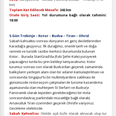
km)
Zorunlu Çerezler
HER ZAMAN AKTIF
Toplam Kat Edilecek Mesafe:
242 km
Oturum yönetimi, güvenlik ve temel site işlevleri için
Otele Giriş Saati
:
Yol durumuna bağlı olarak tahmini:
gereklidir. Bu çerezler olmadan site düzgün çalışmaz ve
18:00
devre dışı bırakılamaz.
5.Gün Trebinje – Kotor – Budva – Tiran – Ohrid
Sabah kahvaltısı sonrası
dünyanın en genç devletlerinden
Karadağ’a geçiyoruz. İlk durağımız, önemli tarih ve doğa
cenneti ve turistik cazibe merkezi durumunda bulunan
İstatistik Çerezleri
Kotor… Burada StariGrad’da (Eski Şehir-Kale) yürüyerek
Ziyaretçilerin siteyi nasıl kullandığını anonim olarak
yapacağınız turda bu şirin beldeyi tanıyacaksınız. Kotor
ölçeriz. Hangi sayfaların popüler olduğunu ve
turumuz sonrası son olarak Budva’dan geçerek zamanında
kullanıcıların nerede zorluk yaşadığını anlamamıza
balıkçıların yerleşim alanı olan bir adanın kamulaştırılması ve
yardımcı olur.
sonrasında Singapur’lu bir multimilyardere satılması ile
günümüzde restorasyon çalışmaları ile turizme kazandırma
aşamasında olan muhteşem St Stefan’ı ve Budva’yı
Panoramik olarak tepeden görebileceğimiz bir mola
sonrasında(
Araç parkındaki müsaitliğe bağlı olarak)
Pazarlama Çerezleri
Arnavutluk Tiran üzerinden geçerek Ohrid’e varıyoruz.
Geceleme otelimizde.
Size ve ilgi alanlarınıza uygun reklamlar göstermek için
Sabah Kahvaltısı:
Otelde açık büfe olarak alınacak olup tur
kullanılır. Kapatırsanız reklamları görmeye devam