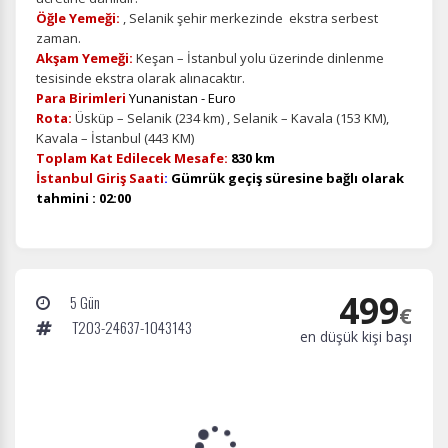
Öğle Yemeği:
, Selanik şehir merkezinde ekstra serbest
zaman.
Akşam Yemeği:
Keşan – İstanbul yolu üzerinde dinlenme
tesisinde ekstra olarak alınacaktır.
Para Birimleri
Yunanistan - Euro
Rota:
Üsküp – Selanik (234 km) , Selanik – Kavala (153 KM),
Kavala – İstanbul (443 KM)
Toplam Kat Edilecek Mesafe:
830 km
İstanbul Giriş Saati
:
Gümrük geçiş süresine bağlı olarak
tahmini : 02:00
499
5 Gün
€
T203-24637-1043143
en düşük kişi başı