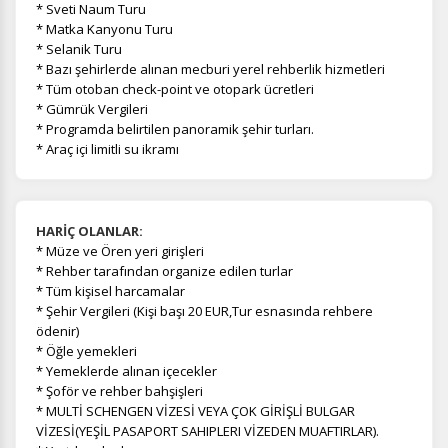
* Sveti Naum Turu
* Matka Kanyonu Turu
* Selanik Turu
* Bazı şehirlerde alınan mecburi yerel rehberlik hizmetleri
* Tüm otoban check-point ve otopark ücretleri
* Gümrük Vergileri
* Programda belirtilen panoramik şehir turları.
* Araç içi limitli su ikramı
HARİÇ OLANLAR:
*
Müze ve Ören yeri girişleri
* Rehber tarafından organize edilen turlar
* Tüm kişisel harcamalar
* Şehir Vergileri (Kişi başı 20 EUR,Tur esnasında rehbere
ödenir)
* Öğle yemekleri
* Yemeklerde alınan içecekler
* Şoför ve rehber bahşişleri
* MULTİ SCHENGEN VİZESİ VEYA ÇOK GİRİŞLİ BULGAR
VİZESİ(YEŞİL PASAPORT SAHIPLERI VİZEDEN MUAFTIRLAR).