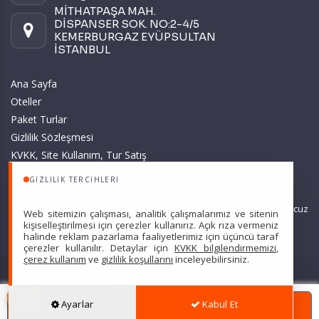
MİTHATPAŞA MAH.
DİSPANSER SOK. NO:2-4/5
KEMERBURGAZ EYÜPSULTAN
İSTANBUL
Ana Sayfa
Oteller
Paket Turlar
Gizlilik Sözleşmesi
KVKK, Site Kullanım, Tur Satış
ve Üyelik Sözleşmesi
GIZLILIK TERCIHLERI
Sitemizde anılan tüm fiyatlar, geçerli kartlar ile tek ödemede, en ucuz
Web sitemizin çalışması, analitik çalışmalarımız ve sitenin
başlangıç fiyatlardır ve yeterli kontenjan olması durumunda
kişiselleştirilmesi için çerezler kullanırız. Açık rıza vermeniz
halinde reklam pazarlama faaliyetlerimiz için üçüncü taraf
geçerlidir.
çerezler kullanılır. Detaylar için
KVKK bilgilendirmemizi
,
çerez kullanım
ve
gizlilik koşullarını
inceleyebilirsiniz.
Scarpe Turizm Seyahat Acentası Türsab: 7607 •
Hizmet Sözleşmesi
•
Ayarlar
Kabul Et
REZERVASYON YAPIN
Gizlilik Sözleşmesi