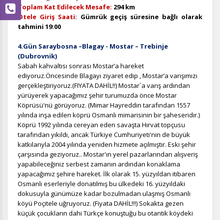
Toplam Kat Edilecek Mesafe:
294 km
Otele Giriş Saati
:
Gümrük geçiş süresine bağlı olarak
tahmini 19:00
4.Gün Saraybosna –Blagay - Mostar – Trebinje
(Dubrovnik)
Sabah kahvaltısı sonrası
Mostar’a hareket
ediyoruz.Öncesinde Blagayı ziyaret edip , Mostar’a varışımızı
gerçekleştiriyoruz.(FIYATA DAHİL!!)
Mostar`a varış ardından
yürüyerek yapacağımız şehir turumuzda önce Mostar
Köprüsü'nü görüyoruz. (Mimar Hayreddin tarafından 1557
yılında inşa edilen köprü Osmanlı mimarisinin bir şaheseridir.)
Köprü 1992 yılında cereyan eden savaşta Hırvat topçusu
tarafından yıkıldı, ancak Türkiye Cumhuriyeti'nin de büyük
katkılarıyla 2004 yılında yeniden hizmete açılmıştır. Eski şehir
çarşısında geziyoruz.
. Mostar'ın yerel pazarlarından alışveriş
yapabileceğiniz serbest zamanın ardından konaklama
yapacağımız şehire hareket. İlk olarak 15. yüzyıldan itibaren
Osmanlı eserleriyle donatılmış bu ülkedeki 16. yüzyıldaki
dokusuyla günümüze kadar bozulmadan ulaşmış Osmanlı
köyü Poçitele uğruyoruz.
(Fiyata DAHİL!!!)
Sokakta gezen
küçük çocukların dahi Türkçe konuştuğu bu otantik köydeki