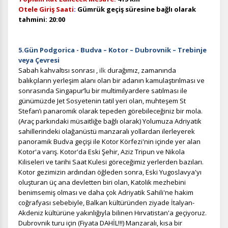
Otele Giriş Saati
:
Gümrük geçiş süresine bağlı olarak
tahmini: 20:00
5.Gün Podgorica - Budva – Kotor – Dubrovnik
– Trebinje
veya Çevresi
Sabah kahvaltısı sonrası ,
ilk
durağımız, zamanında
balıkçıların yerleşim alanı olan bir adanın kamulaştırılması ve
sonrasında Singapur’lu bir multimilyardere satılması ile
günümüzde Jet Sosyetenin tatil yeri olan, muhteşem St
Stefan’ı panaromik olarak tepeden görebileceğiniz bir mola.
(Araç parkındaki müsaitliğe bağlı olarak) Yolumuza Adriyatik
sahillerindeki olağanüstü manzaralı yollardan ilerleyerek
panoramik Budva geçişi ile Kotor Körfezi'nin içinde yer alan
Kotor'a varış. Kotor'da Eski Şehir, Aziz Tripun ve Nikola
Kiliseleri ve tarihi Saat Kulesi göreceğimiz yerlerden bazıları.
Kotor gezimizin ardından öğleden sonra, Eski Yugoslavya'yı
oluşturan üç ana devletten biri olan, Katolik mezhebini
benimsemiş olması ve daha çok Adriyatik Sahili'ne hakim
coğrafyası sebebiyle, Balkan kültüründen ziyade İtalyan-
Akdeniz kültürüne yakınlığıyla bilinen Hırvatistan'a geçiyoruz.
Dubrovnik turu için (Fiyata DAHİL!!!) Manzaralı, kısa bir