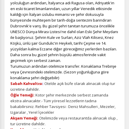
yolculuğun ardından, İtalyanca adı Ragusa olan, Adriyatik'in
en eski ticaret limanlarından, uzun yıllar Venedik etkisinde
kaldığı için İtalyan üslubu mimarisi ve şehir dokusuyla
bünyesinde muhteşem bir tarih-doğa sentezini barındıran
Dubrovnik'e varış. Bu güzel şehri tanıtan turumuza öncelikle
UNESCO Dünya Mirası Listesi'ne dahil olan Eski Şehir Meydanı
ile başlıyoruz. Şehrin Kule ve Surları, Aziz Vlah Kilisesi, Knez
Köşkü, ünlü şair Gundulic'in Heykeli, tarihi Çeşme ve 14.
yüzyıldan kalma Eczane diğer göreceğimiz yerlerden bazıları.
Daha sonra bu güzel şehrin büyülü atmosferinde vakit
geçirmek için serbest zaman.
Turumuzun ardından otelimize transfer. Konaklama Trebinje
veya Çevresindeki otelimizde. (Sezon yoğunluğuna göre
konaklama şehri değişebilir)
Sabah Kahvaltısı
:
Otelde açık büfe olarak alınacak olup tur
ücretine dahildir.
Öğle Yemeği:
Kotor şehir merkezinde serbest zamanda
ekstra alınacaktır.-
Tüm yöresel lezzetlerin tadına
ÇEREZ KULLANIM AYARLARINIZ
bakabilirsiniz. Rehber Tavsiyesi : Deniz Mahsulleri , Mezeler,
Izgaralar , Yerel İçecekler
Çerez tercihlerinizi
belirleyin
.
Akşam Yemeği:
Otelimizde veya restaurantda alınacak olup ,
tur ücretine dahildir.
Daha fazla bilgi için
KVKK bilgilendirmemizi
,
çerez kullanım
ve
gizlilik koşullarını
inceleyebilirsiniz.