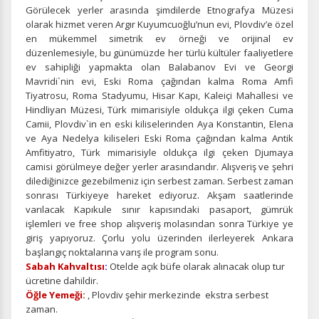
Görülecek yerler arasında şimdilerde Etnografya Müzesi
olarak hizmet veren Argır Kuyumcuoğlu’nun evi, Plovdiv’e özel
en mükemmel simetrik ev örneği ve orijinal ev
düzenlemesiyle, bu günümüzde her türlü kültüler faaliyetlere
ev sahipliği yapmakta olan Balabanov Evi ve Georgi
Mavridi`nin evi, Eski Roma çağından kalma Roma Amfi
Tiyatrosu, Roma Stadyumu, Hisar Kapı, Kaleiçi Mahallesi ve
Hindliyan Müzesi, Türk mimarisiyle oldukça ilgi çeken Cuma
Camii, Plovdiv`in en eski kiliselerinden Aya Konstantin, Elena
ve Aya Nedelya kiliseleri Eski Roma çağından kalma Antik
Amfitiyatro, Türk mimarisiyle oldukça ilgi çeken Djumaya
camisi görülmeye değer yerler arasındandır. Alışveriş ve şehri
dilediğinizce gezebilmeniz için serbest zaman. Serbest zaman
sonrası Türkiyeye hareket ediyoruz. Akşam saatlerinde
varılacak Kapıkule sınır kapısındaki pasaport, gümrük
işlemleri ve free shop alışveriş molasından sonra Türkiye ye
giriş yapıyoruz. Çorlu yolu üzerinden ilerleyerek Ankara
başlangıç noktalarına varış ile program sonu.
Sabah Kahvaltısı
:
Otelde açık büfe olarak alınacak olup tur
ücretine dahildir.
Öğle Yemeği:
, Plovdiv şehir merkezinde ekstra serbest
zaman.