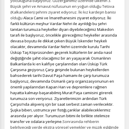
yolculuğuna başlıyoruz. Güzergahımız üzerinde ülkenin 3.
Büyük şehri ve Arnavut nüfusunun en yoğun olduğu Tetova
(Kalkandelen) şehrini ziyaret ediyoruz. İki kız kardeşin banisi
olduğu
Alaca Camii ve İmarethanesini ziyaret ediyoruz.
İki
farklı kültürün meşhur Vardar Nehri ile ayrıldığı bu şehri
tanıtan turumuza heykeller diyarı diyebileceğimiz Makedon
tarafı ile başlıyoruz, öncelikle göreceğimiz heykeller arasında
devasa boyutu ile dikkat çeken Büyük İskender heykeli
olacaktır, devamında Vardar Nehri üzerinde kurulu Tarihi
Üsküp Taş Köprüsünden geçerek kültürlerin bir anda nasıl
değiştiğinde şahit olacağımız bir an yaşayarak Osmanlının
Balkanlarda ki en kalifiye çarşılarından olan Üsküp Türk
Çarşısına geçiyoruz.Çarşı girişinde bulunan heykellerden
bahsederek tarihi Davut Paşa hamamı ile çarşı turumuza
başlıyoruz, devamında Osmanlı çarşı organizasyonunun en
önemli yapılarından Kapan Han ve depremlere rağmen
hayatta kalmayı başarabilmiş Murat Paşa camiisini görerek
turumuza son veriyoruz. Ziyaretlerimizin ardından Türk
Çarşısı’nda alışveriş için bir saat serbest zaman verilecektir.
Şuşka biberi, ustrumca yer fıstığı,çarıklar alabileceklerimiz
arasında yer alıyor. Turumuzun bitimi ile birlikte otelimize
transfer ve odalara yerleşme.
Sonrasında rehberin
belirliyeceği yerde ekstra yöresel yemekler ve müzik eşliğinde