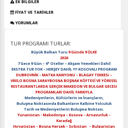
EK BİLGİLER
FİYAT VE TARİHLER
YORUMLAR
TUR PROGRAMI TURLAR:
Büyük Balkan Turu
9 Günde 9 ÜLKE
2026
7 Gece 9 Gün – 4* Oteller – Akşam Yemekleri Dahil
EKSTRA TUR YOK – HERŞEY DAHİL !!!! KOSOVALI PROGRAM
DUBROVNİK – MATKA KANYONU – BLAGAY TEKKESi –
VRELO BOSNA SARAYBOSNA BOŞNAK KÖFTESİ VE YÖRESEL
RESTAURANTLARDA GERÇEK MAKEDON VE BULGAR GECESi
PROGRAMLARI DAHİL FARKIYLA
Medeniyetlerin, Kültürlerin ve İnançların,
Buluşma Noktasında Balkanların Kalbine Yolculuk
Tarih ve Medeniyetlerin Buluşma Noktası.
Yunanistan - Makedonya – Kosova – Arnavutluk –
Karadağ
Hırvatistan – Bosna Hersek – Sırbistan – Bulgaristan