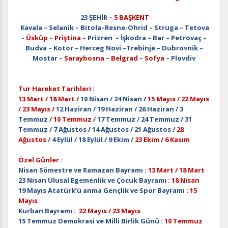
23 ŞEHİR –
5 BAŞKENT
Kavala – Selanik – Bitola–Resne-Ohrid – Struga – Tetova
-
Üsküp
–
Priştina
– Prizren – İşkodra – Bar – Petrovaç –
Budva – Kotor – Herceg Novi –Trebinje – Dubrovnik –
Mostar –
Saraybosna
–
Belgrad
–
Sofya
– Plovdiv
Tur Hareket Tarihleri :
13 Mart / 18 Mart /
10 Nisan / 24 Nisan
/
15 Mayıs / 22 Mayıs
/ 23 Mayıs /
12 Haziran / 19 Haziran / 26 Haziran / 3
Temmuz /
10 Temmuz
/ 17 Temmuz / 24 Temmuz / 31
Temmuz / 7 Ağustos / 14 Ağustos / 21 Ağustos /
28
Ağustos
/ 4 Eylül / 18 Eylül / 9 Ekim /
23 Ekim / 6 Kasım
Özel Günler :
Nisan Sömestre ve Ramazan Bayramı :
13 Mart / 18 Mart
23 Nisan Ulusal Egemenlik ve Çocuk Bayramı :
18 Nisan
19 Mayıs Atatürk’ü anma Gençlik ve Spor Bayramı :
15
Mayıs
Kurban Bayramı :
22 Mayıs / 23 Mayıs
15 Temmuz Demokrasi ve Milli Birlik Günü :
10 Temmuz