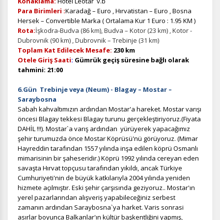
Konaklama:
Hotel Leotar v.b
Para Birimleri :
Karadağ – Euro , Hırvatistan – Euro , Bosna
Hersek – Convertible Marka ( Ortalama Kur 1 Euro : 1.95 KM )
Rota:
İşkodra-Budva (86 km), Budva – Kotor (23 km) , Kotor -
Zorunlu Çerezler
HER ZAMAN AKTIF
Dubrovnik (90 km) , Dubrovnik – Trebinje (31 km)
Oturum yönetimi, güvenlik ve temel site işlevleri için
Toplam Kat Edilecek Mesafe:
230 km
gereklidir. Bu çerezler olmadan site düzgün çalışmaz ve
Otele Giriş Saati
:
Gümrük geçiş süresine bağlı olarak
devre dışı bırakılamaz.
tahmini: 21:00
6.Gün Trebinje
veya (Neum)
- Blagay – Mostar –
Saraybosna
Sabah kahvaltımızın ardından Mostar'a hareket. Mostar varışı
öncesi Blagay tekkesi Blagay turunu gerçekleştiriyoruz.(Fiyata
İstatistik Çerezleri
DAHİL !!!).
Mostar`a varış ardından yürüyerek yapacağımız
Ziyaretçilerin siteyi nasıl kullandığını anonim olarak
şehir turumuzda önce Mostar Köprüsü'nü görüyoruz. (Mimar
ölçeriz. Hangi sayfaların popüler olduğunu ve
Hayreddin tarafından 1557 yılında inşa edilen köprü Osmanlı
kullanıcıların nerede zorluk yaşadığını anlamamıza
mimarisinin bir şaheseridir.) Köprü 1992 yılında cereyan eden
yardımcı olur.
savaşta Hırvat topçusu tarafından yıkıldı, ancak Türkiye
Cumhuriyeti'nin de büyük katkılarıyla 2004 yılında yeniden
hizmete açılmıştır. Eski şehir çarşısında geziyoruz.
. Mostar'ın
yerel pazarlarından alışveriş yapabileceğiniz serbest
zamanın ardından Saraybosna`ya harket. Varis sonrasi
Pazarlama Çerezleri
asırlar boyunca Balkanlar'ın kültür başkentliğini yapmış,