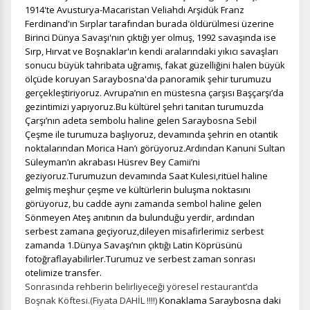
1914'te Avusturya-Macaristan Veliahdı Arşidük Franz
Size ve ilgi alanlarınıza uygun reklamlar göstermek için
Ferdinand'ın Sırplar tarafından burada öldürülmesi üzerine
kullanılır. Kapatırsanız reklamları görmeye devam
Birinci Dünya Savaşı'nın çıktığı yer olmuş, 1992 savaşında ise
edersiniz, ancak daha az alakalı olabilirler.
Sırp, Hırvat ve Boşnaklar'ın kendi aralarındaki yıkıcı savaşları
sonucu büyük tahribata uğramış, fakat güzelliğini halen büyük
ölçüde koruyan Saraybosna'da panoramik şehir turumuzu
gerçekleştiriyoruz.
Avrupa’nın en müstesna çarşısı Başçarşı’da
gezintimizi yapıyoruz.Bu kültürel şehri tanıtan turumuzda
Çarşı’nın adeta sembolu haline gelen Saraybosna Sebil
Çeşme ile turumuza başlıyoruz, devamında şehrin en otantik
Tercihleri Kaydet
noktalarından Morica Han’ı görüyoruz.Ardından Kanuni Sultan
Süleyman’ın akrabası Hüsrev Bey Camii’ni
geziyoruz.Turumuzun devamında Saat Kulesi,ritüel haline
gelmiş meşhur çeşme ve kültürlerin buluşma noktasını
görüyoruz, bu cadde aynı zamanda sembol haline gelen
Sönmeyen Ateş anıtının da bulunduğu yerdir, ardından
serbest zamana geçiyoruz,dileyen misafirlerimiz serbest
zamanda 1.Dünya Savaşı’nın çıktığı Latin Köprüsünü
fotoğraflayabilirler.Turumuz ve serbest zaman sonrası
otelimize transfer.
Sonrasında rehberin belirliyeceği yöresel restaurant’da
Boşnak Köftesi.(Fiyata DAHİL !!!!)
Konaklama Saraybosna daki