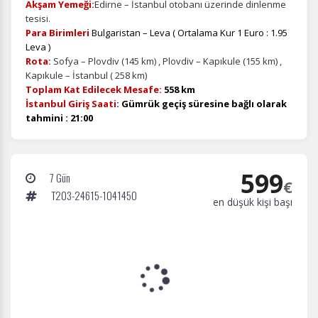
Akşam Yemeği:
Edirne – İstanbul otobanı üzerinde dinlenme
tesisi.
Para Birimleri
Bulgaristan – Leva ( Ortalama Kur 1 Euro : 1.95
Leva )
Rota:
Sofya – Plovdiv (145 km) , Plovdiv – Kapıkule (155 km) ,
Kapıkule – İstanbul ( 258 km)
Toplam Kat Edilecek Mesafe:
558 km
İstanbul Giriş Saati
:
Gümrük geçiş süresine bağlı olarak
tahmini : 21:00
599
7 Gün
€
T203-24615-1041450
en düşük kişi başı