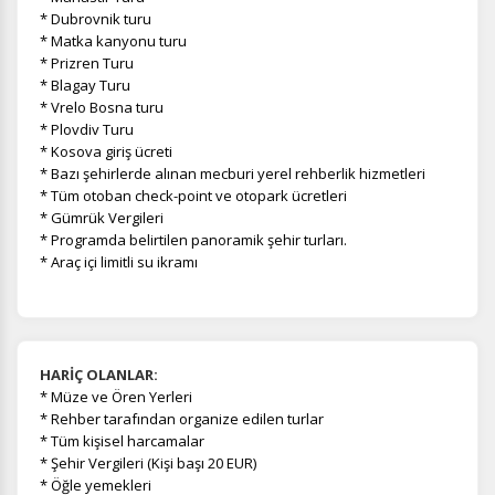
* Dubrovnik turu
* Matka kanyonu turu
* Prizren Turu
* Blagay Turu
* Vrelo Bosna turu
* Plovdiv Turu
* Kosova giriş ücreti
* Bazı şehirlerde alınan mecburi yerel rehberlik hizmetleri
* Tüm otoban check-point ve otopark ücretleri
* Gümrük Vergileri
* Programda belirtilen panoramik şehir turları.
* Araç içi limitli su ikramı
HARİÇ OLANLAR:
*
Müze ve
Ören Yerleri
* Rehber tarafından organize edilen turlar
* Tüm kişisel harcamalar
* Şehir Vergileri (Kişi başı 20 EUR)
* Öğle yemekleri