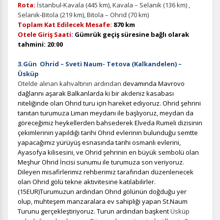
Rota:
İstanbul-Kavala (445 km), Kavala – Selanik (136 km) ,
Selanik-Bitola (219 km), Bitola – Ohrid (70 km)
Toplam Kat Edilecek Mesafe:
870 km
Otele Giriş Saati
:
Gümrük geçiş süresine bağlı olarak
tahmini: 20:00
3.Gün Ohrid – Sveti Naum- Tetova (Kalkandelen) –
Üsküp
Otelde alınan kahvaltının ardından
devamında Mavrovo
dağlarını aşarak Balkanlarda ki bir akdeniz kasabası
niteliğinde olan Ohrid turu için hareket ediyoruz. Ohrid şehrini
tanıtan turumuza Liman meydanı ile başlıyoruz, meydan da
göreceğimiz heykellerden bahsederek Elveda Rumeli dizisinin
çekimlerinin yapıldığı tarihi Ohrid evlerinin bulunduğu semtte
yapacağımız yürüyüş esnasında tarihi osmanlı evlerini,
Ayasofya kilisesini, ve Ohrid şehrinin en büyük sembolü olan
Meşhur Ohrid İncisi sunumu ile turumuza son veriyoruz.
Dileyen misafirlerimiz rehberimiz tarafından düzenlenecek
olan Ohrid gölü tekne aktivitesine katılabilirler.
(15EUR)Turumuzun ardından Ohrid gölünün doğduğu yer
olup, muhteşem manzaralara ev sahipliği yapan St.Naum
Turunu gerçekleştiriyoruz. Turun ardından başkent
Üsküp