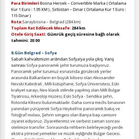
Para Birimleri
Bosna Hersek – Convertible Marka ( Ortalama
Kur 1 Euro : 1.95 KM ) , Sırbistan – Dinar ( Ortalama Kur 1 Euro :
115 Dinar )
Rota:
Saraybosna – Belgrad (284 km)
Toplam Kat Edilecek Mesafe:
284 km
Otele Giriş Saati
:
Gümrük
geçiş süresine bağlı olarak
tahmini: 20
:00
8.Gün Belgrad – Sofya
Sabah kahvaltımızın ardından Sofya’ya yola çıkış. Varış
sonrası
Sofya panoramik şehir turumuza başlıyoruz.
Panoramik şehir turumuz esnasında görülecek yerler
arasında Balkanların en büyük kilisesi olan Alexsander
Nevski Katedrali , Milli kütüphane, Sofya Üniversitesi, Eski
kraliyet sarayı, Neo klasik stilinde yapılmış olan Milli Bulgar
Tiyatrosu, Arkeoloji müzesi, Eski Sofya - Sendika şehri,
Rotonda Kilisesi bulunmaktadır. Daha sonra meclis binasının
yanından yürüyerek Sofya Heykeli’ne panoramik bakış ve
fotoğraf molası, Şehrin simgesi olan Banya başı camisini
ziyaret ediyoruz. Ziyaretlerimiz ve serbest zaman sonrası
otelimize transfer. Sonrasında rehberin belirleyeceği yerde
ekstra yöresel yemekler ve müzik eşliğinde Bulgar Gecesi.