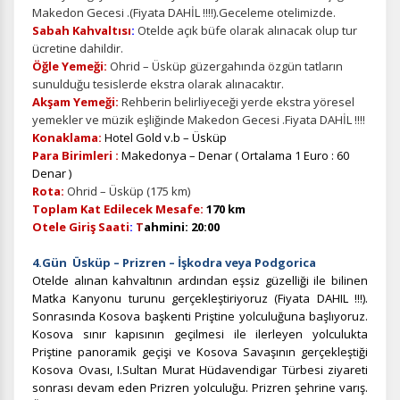
Makedon Gecesi .(Fiyata DAHİL !!!!).Geceleme otelimizde.
Sabah Kahvaltısı
:
Otelde açık büfe olarak alınacak olup tur
ücretine dahildir.
Öğle Yemeği:
Ohrid – Üsküp güzergahında özgün tatların
sunulduğu tesislerde ekstra olarak alınacaktır.
Akşam Yemeği:
Rehberin belirliyeceği yerde ekstra yöresel
yemekler ve müzik eşliğinde Makedon Gecesi .Fiyata DAHİL !!!!
Konaklama:
Hotel Gold v.b – Üsküp
Para Birimleri :
Makedonya – Denar ( Ortalama 1 Euro : 60
Denar )
Rota:
Ohrid – Üsküp (175 km)
Toplam Kat Edilecek Mesafe:
170 km
Otele Giriş Saati
:
T
ahmini: 20:00
4.Gün Üsküp – Prizren – İşkodra veya Podgorica
Otelde alınan kahvaltının ardından eşsiz güzelliği ile bilinen
Matka Kanyonu turunu gerçekleştiriyoruz (Fiyata DAHIL !!!).
Sonrasında Kosova başkenti Priştine yolculuğuna başlıyoruz.
Kosova sınır kapısının geçilmesi ile ilerleyen yolculukta
Priştine panoramik geçişi ve Kosova Savaşının gerçekleştiği
Kosova Ovası, I.Sultan Murat Hüdavendigar Türbesi ziyareti
sonrası devam eden Prizren yolculuğu. Prizren şehrine varış.