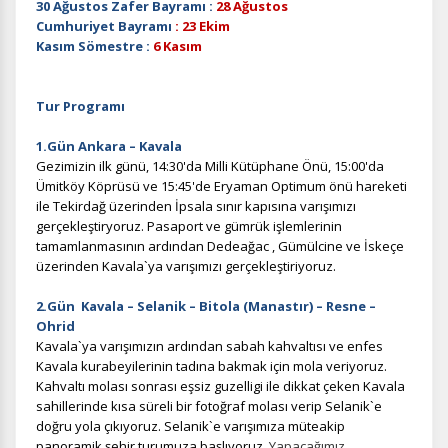
30 Ağustos Zafer Bayramı :
28 Ağustos
Cumhuriyet Bayramı
: 23 Ekim
Kasım Sömestre :
6 Kasım
Tur Programı
1.Gün Ankara – Kavala
Gezimizin ilk günü, 14:30'da Milli Kütüphane Önü, 15:00'da
Ümitköy Köprüsü ve 15:45'de Eryaman Optimum önü hareketi
ile Tekirdağ üzerinden İpsala sınır kapısına varışımızı
gerçekleştiryoruz. Pasaport ve gümrük işlemlerinin
tamamlanmasının ardından Dedeağac , Gümülcine ve İskeçe
üzerinden Kavala`ya varışımızı gerçekleştiriyoruz.
2.Gün Kavala – Selanik – Bitola (Manastır) – Resne –
Ohrid
Kavala`ya
varışımızın
ardından sabah kahvaltısı ve enfes
Kavala kurabeyilerinin tadına bakmak için mola veriyoruz.
Kahvaltı molası sonrası eşsiz guzelligi ile dikkat çeken Kavala
sahillerinde kısa süreli bir fotoğraf molası verip Selanik`e
doğru yola çıkıyoruz. Selanik`e varışımıza müteakip
panoramik şehir turumuza başlıyoruz.
Yapacağımız