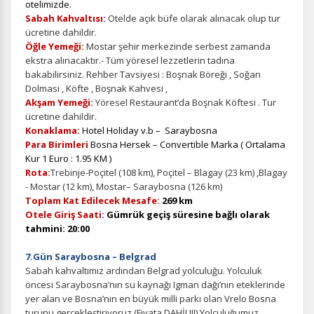
otelimizde.
Sabah Kahvaltısı
:
Otelde açık büfe olarak alınacak olup tur
ücretine dahildir.
Öğle Yemeği:
Mostar şehir merkezinde serbest zamanda
ekstra alınacaktır.-
Tüm yöresel lezzetlerin tadına
bakabilirsiniz. Rehber Tavsiyesi : Boşnak Böreği , Soğan
Dolması , Köfte , Boşnak Kahvesi ,
Akşam Yemeği:
Yöresel Restaurant’da Boşnak Köftesi . Tur
ücretine dahildir.
Konaklama:
Hotel Holiday v.b – Saraybosna
Para Birimleri
Bosna Hersek – Convertible Marka ( Ortalama
Kur 1 Euro : 1.95 KM )
Rota:
Trebinje-Poçitel (108 km), Poçitel – Blagay (23 km) ,Blagay
- Mostar (12 km), Mostar– Saraybosna (126 km)
Toplam Kat Edilecek Mesafe:
269 km
Otele Giriş Saati
:
Gümrük
geçiş süresine bağlı olarak
tahmini: 20
:00
7.Gün Saraybosna – Belgrad
Sabah kahvaltımız ardından Belgrad yolculuğu. Yolculuk
öncesi Saraybosna’nın su kaynağı Igman dağı’nın eteklerinde
yer alan ve Bosna’nın en büyük milli parkı olan Vrelo Bosna
turunu gerçekleştiriyoruz.(Fiyata DAHİL!!!) Yolculuğumuz