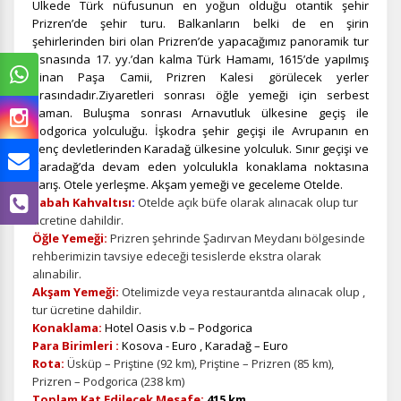
Ülkede Türk nüfusunun en yoğun olduğu otantik şehir
Prizren’de şehir turu.
Balkanların belki de en şirin
şehirlerinden biri olan Prizren’de yapacağımız panoramik tur
esnasında 17. yy.’dan kalma Türk Hamamı, 1615’de yapılmış
Sinan Paşa Camii, Prizren Kalesi görülecek yerler
arasındadır.
Ziyaretleri sonrası öğle yemeği için serbest
zaman. Buluşma sonrası Arnavutluk ülkesine geçiş ile
Podgorica yolculuğu. İşkodra şehir geçişi ile Avrupanın en
genç devletlerinden Karadağ ülkesine yolculuk. Sınır geçişi ve
Karadağ’da devam eden yolculukla konaklama noktasına
varış. Otele yerleşme. Akşam yemeği ve geceleme Otelde.
Sabah Kahvaltısı
:
Otelde açık büfe olarak alınacak olup tur
ücretine dahildir.
Öğle Yemeği:
Prizren şehrinde Şadırvan Meydanı bölgesinde
rehberimizin tavsiye edeceği tesislerde ekstra olarak
alınabilir.
Akşam Yemeği:
Otelimizde veya restaurantda alınacak olup ,
tur ücretine dahildir.
Konaklama:
Hotel Oasis v.b – Podgorica
Para Birimleri :
Kosova - Euro , Karadağ – Euro
Rota:
Üsküp – Priştine (92 km), Priştine – Prizren (85 km),
Prizren – Podgorica (238 km)
Toplam Kat Edilecek Mesafe:
415 km