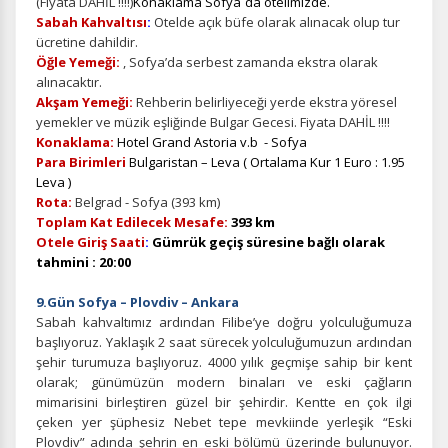
(Fiyata DAHİL !!!!)
Konaklama Sofya`da otelimizde.
Sabah Kahvaltısı
:
Otelde açık büfe olarak alınacak olup tur
ücretine dahildir.
Öğle Yemeği:
, Sofya’da serbest zamanda ekstra olarak
alınacaktır.
Akşam Yemeği:
Rehberin belirliyeceği yerde ekstra yöresel
yemekler ve müzik eşliğinde Bulgar Gecesi. Fiyata DAHİL !!!!
Konaklama:
Hotel Grand Astoria v.b - Sofya
Para Birimleri
Bulgaristan – Leva ( Ortalama Kur 1 Euro : 1.95
Leva )
Rota:
Belgrad - Sofya (393 km)
Toplam Kat Edilecek Mesafe:
393 km
Otele Giriş Saati
:
Gümrük geçiş süresine bağlı olarak
tahmini : 20:00
9.Gün Sofya – Plovdiv – Ankara
Sabah kahvaltımız ardından Filibe’ye doğru yolculuğumuza
başlıyoruz. Yaklaşık 2 saat sürecek yolculuğumuzun ardından
şehir turumuza başlıyoruz. 4000 yılık geçmişe sahip bir kent
olarak; günümüzün modern binaları ve eski çağların
mimarisini birleştiren güzel bir şehirdir. Kentte en çok ilgi
çeken yer şüphesiz Nebet tepe mevkiinde yerleşik “Eski
Plovdiv” adında şehrin en eski bölümü üzerinde bulunuyor.