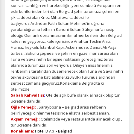
sonrası canlılığın ve hareketliliğin yeni sembolü Avrupanın en
eski kentlerinden biri olan Belgrad şehir turumuza şehrin en
şık caddesi olan Knez Mihailova caddesi ile
başlıyoruz.Ardından Fatih Sultan Mehmed’in uğruna
yaralandığı ama fethinin Kanuni Sultan Süleyman’a nasip
olduğu Osmanlı donanmasının ikmal merkezlerinden Belgrad
kalesine geçiyoruz, kale içerisinde Anahtar Teslim Anıtı,
Fransız heykeli, İstanbul Kapı, Askeri müze, Damat Ali Paşa
türbesi, Sokullu çeşmesi ve şehrin en güzel manzarası olan
Tuna ve Sava nehri birleşme noktasını göreceğimiz teras
alanında turumuza son veriyoruz. Dileyen misafirlerimiz
rehberimiz tarafından düzenlenecek olan Tuna ve Sava nehri
tekne aktivitesine katılabilirler.(20 EUR) Turumuz ardından
serbest zamana geçiyoruz.Konaklama Belgrad’ta ki
otelimizde.
Sabah Kahvaltısı
:
Otelde açık büfe olarak alınacak olup tur
ücretine dahildir.
Öğle Yemeği:
, Saraybosna – Belgrad arası rehberin
belirliyeceği dinlenme tesisinde ekstra serbest zaman.
Akşam Yemeği:
Otelimizde veya restaurantda alınacak olup ,
tur ücretine dahildir.
Konaklama:
Hotel B v.b - Belgrad