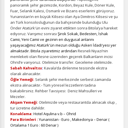
panoramik şehir gezimizde, Kordon, Beyaz Kule, Döner Kule,
Fuar, Selanik Kalesi, Osmanlı ve Bizans eserlerini görüyoruz.
Yunanistan’ın en büyük Kilisesi olan Aya Dimitros Kilisesi ve şu
an Türk konsolosluğunun da bahçesinde bulunduğu Ulu
Önder Atatürk'ün evini ziyaret ettikten sonra Bitola’ya hareket
ediyoruz. Varışımız sonrası
Şirok Sokak, Bedesten, İshak
Camii, Yeni Camii ve gezinin en duygusal anlarını
yaşayacağımız Atatürk'ün mezun olduğu Askeri İdadi'yesi yer
almaktadır. Bitola ziyaretimiz ardından
Resneli Niyazi’nin
memleketi olan Resne üzerinden geçerek Balkanların incisi
Ohrid’e varıyoruz. Otelimize transfer. Geceleme otelimizde.
Sabah Kahvaltısı
:
Kavala’da dinlenme tesisinde ekstra
olarak alınacaktır.
Öğle Yemeği:
Selanik şehir merkezinde serbest zamanda
ekstra alınacaktır.-
Tüm yöresel lezzetlerin tadına
bakabilirsiniz. Rehber Tavsiyesi: Deniz Mahsulleri ve
Mezeler.
Akşam Yemeği:
Otelimizde veya restaurantda alınacak olup ,
tur ücretine dahildir.
Konaklama:
Hotel Aqulina v.b – Ohrid
Para Birimleri :
Yunanistan - Euro , Makedonya – Denar (
Ortalama 1 Euro : 60 Denar )