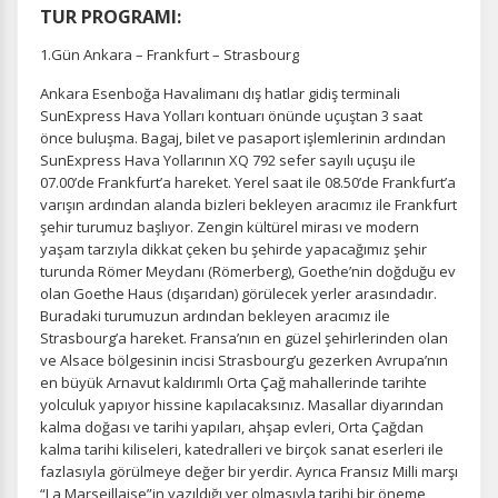
TUR PROGRAMI:
1.Gün Ankara – Frankfurt – Strasbourg
Ankara Esenboğa Havalimanı dış hatlar gidiş terminali
SunExpress Hava Yolları kontuarı önünde uçuştan 3 saat
önce buluşma. Bagaj, bilet ve pasaport işlemlerinin ardından
SunExpress Hava Yollarının XQ 792 sefer sayılı uçuşu ile
07.00’de Frankfurt’a hareket. Yerel saat ile 08.50’de Frankfurt’a
varışın ardından alanda bizleri bekleyen aracımız ile Frankfurt
şehir turumuz başlıyor. Zengin kültürel mirası ve modern
yaşam tarzıyla dikkat çeken bu şehirde yapacağımız şehir
turunda Römer Meydanı (Römerberg), Goethe’nin doğduğu ev
olan Goethe Haus (dışarıdan) görülecek yerler arasındadır.
Buradaki turumuzun ardından bekleyen aracımız ile
Strasbourg’a hareket. Fransa’nın en güzel şehirlerinden olan
ve Alsace bölgesinin incisi Strasbourg’u gezerken Avrupa’nın
en büyük Arnavut kaldırımlı Orta Çağ mahallerinde tarihte
yolculuk yapıyor hissine kapılacaksınız. Masallar diyarından
kalma doğası ve tarihi yapıları, ahşap evleri, Orta Çağdan
kalma tarihi kiliseleri, katedralleri ve birçok sanat eserleri ile
fazlasıyla görülmeye değer bir yerdir. Ayrıca Fransız Milli marşı
“La Marseillaise”in yazıldığı yer olmasıyla tarihi bir öneme