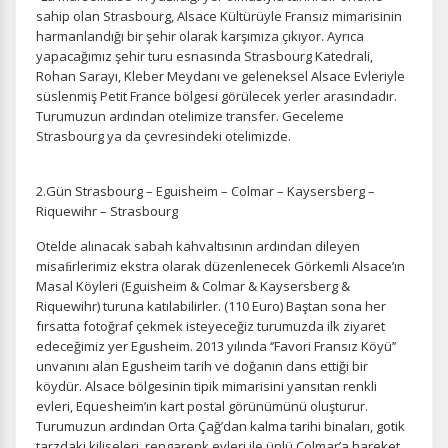
sahip olan Strasbourg, Alsace Kültürüyle Fransız mimarisinin
harmanlandığı bir şehir olarak karşımıza çıkıyor. Ayrıca
yapacağımız şehir turu esnasında Strasbourg Katedrali,
Rohan Sarayı, Kleber Meydanı ve geleneksel Alsace Evleriyle
süslenmiş Petit France bölgesi görülecek yerler arasındadır.
Turumuzun ardından otelimize transfer. Geceleme
Strasbourg ya da çevresindeki otelimizde.
2.Gün Strasbourg – Eguisheim – Colmar – Kaysersberg –
Riquewihr – Strasbourg
Otelde alınacak sabah kahvaltısının ardından dileyen
misaﬁrlerimiz ekstra olarak düzenlenecek Görkemli Alsace’ın
Masal Köyleri (Eguisheim & Colmar & Kaysersberg &
Riquewihr) turuna katılabilirler. (110 Euro) Baştan sona her
fırsatta fotoğraf çekmek isteyeceğiz turumuzda ilk ziyaret
edeceğimiz yer Egusheim. 2013 yılında ‘’Favori Fransız Köyü’’
unvanını alan Egusheim tarih ve doğanın dans ettiği bir
köydür. Alsace bölgesinin tipik mimarisini yansıtan renkli
evleri, Equesheim’ın kart postal görünümünü oluşturur.
Turumuzun ardından Orta Çağ’dan kalma tarihi binaları, gotik
tarzdaki kiliseleri, rengarenk evleri ile ünlü Colmar’a hareket