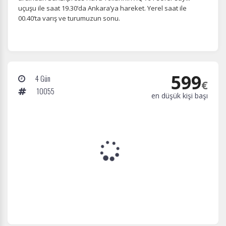
uçuşu ile saat 19.30’da Ankara’ya hareket. Yerel saat ile
00.40’ta varış ve turumuzun sonu.
599
4 Gün
€
10055
en düşük kişi başı