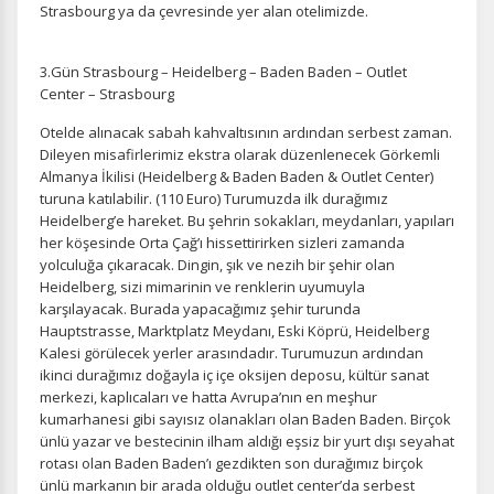
Strasbourg ya da çevresinde yer alan otelimizde.
3.Gün Strasbourg – Heidelberg – Baden Baden – Outlet
Center – Strasbourg
Otelde alınacak sabah kahvaltısının ardından serbest zaman.
Dileyen misafirlerimiz ekstra olarak düzenlenecek Görkemli
Almanya İkilisi (Heidelberg & Baden Baden & Outlet Center)
ÇEREZ KULLANIM AYARLARINIZ
turuna katılabilir. (110 Euro) Turumuzda ilk durağımız
Çerez tercihlerinizi
belirleyin
.
Heidelberg’e hareket. Bu şehrin sokakları, meydanları, yapıları
her köşesinde Orta Çağ’ı hissettirirken sizleri zamanda
yolculuğa çıkaracak. Dingin, şık ve nezih bir şehir olan
Daha fazla bilgi için
KVKK bilgilendirmemizi
,
çerez kullanım
ve
gizlilik koşullarını
inceleyebilirsiniz.
Heidelberg, sizi mimarinin ve renklerin uyumuyla
karşılayacak. Burada yapacağımız şehir turunda
Hauptstrasse, Marktplatz Meydanı, Eski Köprü, Heidelberg
Kalesi görülecek yerler arasındadır. Turumuzun ardından
Zorunlu Çerezler
HER ZAMAN AKTIF
ikinci durağımız doğayla iç içe oksijen deposu, kültür sanat
Oturum yönetimi, güvenlik ve temel site işlevleri için
merkezi, kaplıcaları ve hatta Avrupa’nın en meşhur
gereklidir. Bu çerezler olmadan site düzgün çalışmaz ve
kumarhanesi gibi sayısız olanakları olan Baden Baden. Birçok
devre dışı bırakılamaz.
ünlü yazar ve bestecinin ilham aldığı eşsiz bir yurt dışı seyahat
rotası olan Baden Baden’ı gezdikten son durağımız birçok
ünlü markanın bir arada olduğu outlet center’da serbest