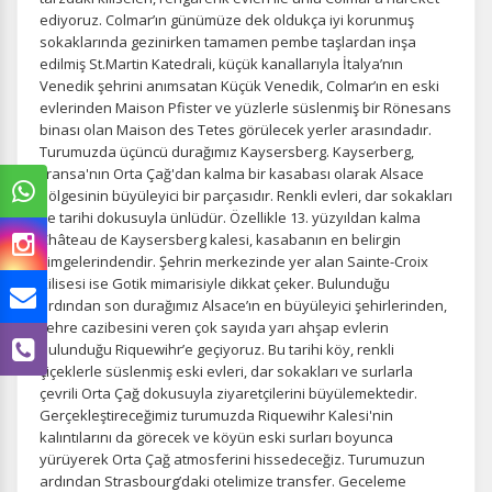
ediyoruz. Colmar’ın günümüze dek oldukça iyi korunmuş
sokaklarında gezinirken tamamen pembe taşlardan inşa
edilmiş St.Martin Katedrali, küçük kanallarıyla İtalya’nın
Venedik şehrini anımsatan Küçük Venedik, Colmar’ın en eski
evlerinden Maison Pfister ve yüzlerle süslenmiş bir Rönesans
binası olan Maison des Tetes görülecek yerler arasındadır.
Turumuzda üçüncü durağımız Kaysersberg. Kayserberg,
Fransa'nın Orta Çağ'dan kalma bir kasabası olarak Alsace
bölgesinin büyüleyici bir parçasıdır. Renkli evleri, dar sokakları
ve tarihi dokusuyla ünlüdür. Özellikle 13. yüzyıldan kalma
Château de Kaysersberg kalesi, kasabanın en belirgin
simgelerindendir. Şehrin merkezinde yer alan Sainte-Croix
Kilisesi ise Gotik mimarisiyle dikkat çeker. Bulunduğu
ardından son durağımız Alsace’ın en büyüleyici şehirlerinden,
şehre cazibesini veren çok sayıda yarı ahşap evlerin
bulunduğu Riquewihr’e geçiyoruz. Bu tarihi köy, renkli
çiçeklerle süslenmiş eski evleri, dar sokakları ve surlarla
çevrili Orta Çağ dokusuyla ziyaretçilerini büyülemektedir.
Gerçekleştireceğimiz turumuzda Riquewihr Kalesi'nin
kalıntılarını da görecek ve köyün eski surları boyunca
yürüyerek Orta Çağ atmosferini hissedeceğiz. Turumuzun
ardından Strasbourg’daki otelimize transfer. Geceleme