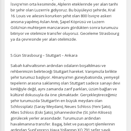
Tercihleri Kaydet
İsviçre’nin orta kesiminde, Alplerin eteklerinde yer alan tarihi
bir şehir olan Luzern’e gidiyoruz. Bu büyüleyici şehirde, Kral
16. Louis ve ailesini korurken şehit olan 800 İsviçre askeri
anısına yapılmış Aslan Anıtı, Şapel Köprüsü ve Luzern
Gölü’nün muhteşem manzarasını gördükten sonra turumuzu
bitiriyor ve otelimize transfer oluyoruz. Geceleme Strasbourg
ya da çevresinde yer alan otelimizde.
5.Gün Strasbourg – Stuttgart – Ankara
Sabah kahvaltısının ardından odaların boşaltılması ve
rehberimizin belirteceği Stuttgart hareket. Varışımızla birlikte
şehir turumuz başlıyor. Almanya’nın güneybatısında, yemyeşil
tepelerin arasına saklanmış olan Stuttgart sadece sanayi devi
kimliğiyle değil, aynı zamanda zarif parkları, üzüm bağları ve
kültürel dokusuyla da öne çıkmaktadır. Gerçekleştireceğimiz
şehir turumuzda Stuttgart’ın en büyük meydanı olan
Schlossplatz (Saray Meydanı), Neues Schloss (Yeni Şato),
Altes Schloss (Eski Şato), Johanneskirche (St. John Kilisesi)
görülecek yerler arasındadır. Turumuzun ardından
havalimanına transfer. Bagaj, bilet ve pasaport işlemlerinin
ardından SunExpress Hava Yollarının XQ 791 sefer sayılı