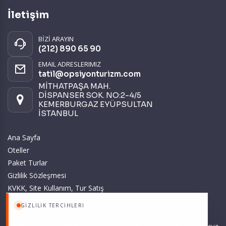
İletişim
BİZİ ARAYIN
(212) 890 65 90
EMAIL ADRESLERIMIZ
tatil@opsiyonturizm.com
MİTHATPAŞA MAH.
DİSPANSER SOK. NO:2-4/5
KEMERBURGAZ EYÜPSULTAN
İSTANBUL
Ana Sayfa
Oteller
Paket Turlar
Gizlilik Sözleşmesi
KVKK, Site Kullanım, Tur Satış
ve Üyelik Sözleşmesi
GIZLILIK TERCIHLERI