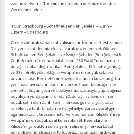
zaman veriyoruz. Turumuzun ardından otelimize transfer.
Geceleme otelde.
İstatistik Çerezleri
Ziyaretçilerin siteyi nasıl kullandığını anonim olarak
4.Gün Strasbourg – Schaffhausen Ren Şelalesi – Zürih –
ölçeriz. Hangi sayfaların popüler olduğunu ve
Luzern – Strasbourg
kullanıcıların nerede zorluk yaşadığını anlamamıza
yardımcı olur.
Otelde alınacak sabah kahvaltısının ardından serbest zaman.
Dileyen misafirlerimiz ekstra olarak düzenlenecek Görkemli
Schaffhausen Ren Şelalesi ve İsviçre Şehirleri (Ren Şelalesi &
Zürih & Luzern) turuna katılabilirler. (130 Euro) Turumuzda ilk
durağımız olan doğa harikası Ren Şelalesi, 150 metre genişliği
ve 23 metrelik yüksekliği ile Avrupa’nın en büyük şelalesi
Pazarlama Çerezleri
unvanını taşır. Ren nehrinin kuvvetli kollarının kucakladığı bu
Size ve ilgi alanlarınıza uygun reklamlar göstermek için
yer, masmavi suların dansını izlerken huzur bulacağınız bir
kullanılır. Kapatırsanız reklamları görmeye devam
cennettir. Suyun gücü ve etkileyici manzarasıyla yapacağımız
edersiniz, ancak daha az alakalı olabilirler.
büyüleyici yürüyüşün ardından 2. durağımız İsviçre’nin en
büyük şehri olan Zürih, tarihi merkezi, göz alıcı gotik tarzı
kiliseleri ve tarihi binaları ile her yıl milyonlarca ziyaretçiyi
ağırlamaktadır. Grossmünster ve Fraumünster Kiliseleri’ni ve
Avrupa’nın en büyük saat kulesi olan St. Peterskirche
Kilisesi’ni gördükten sonra şehrin alışveriş merkezi kabul
edilen Bahnhofstrasse’yi turluyoruz. Turumuzun ardından