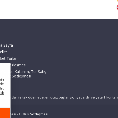
a Sayfa
eller
ket Turlar
zlilik Sözleşmesi
KK, Site Kullanım, Tur Satış
 Üyelik Sözleşmesi
nin
nde
ır.
ilik
çerli kartlar ile tek ödemede, en ucuz başlangıç fiyatlardır ve yeterli kont
Sözleşmesi
•
Gizlilik Sözleşmesi