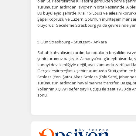
olan St. Peterskirche Kilisesi’ni gördükten sonra şehr
Turumuzun ardından İsviçre’nin orta kesiminde, Alpleri
Bu büyüleyici şehirde, Kral 16. Louis ve ailesini korurk
Şapel Köprüsü ve Luzern Gölü’nün muhteşem manzaras
oluyoruz. Geceleme Strasbourg ya da çevresinde yer 
5.Gün Strasbourg – Stuttgart – Ankara
Sabah kahvaltısının ardından odaların boşaltılması ve r
şehir turumuz başlıyor. Almanya’nın güneybatısında, 
sanayi devi kimliğiyle değil, aynı zamanda zarif parkl
Gerçekleştireceğimiz şehir turumuzda Stuttgart’ın e
Schloss (Yeni Şato), Altes Schloss (Eski Şato), Johannes
Turumuzun ardından havalimanına transfer. Bagaj, bi
Yollarının XQ 791 sefer sayılı uçuşu ile saat 19.30’da 
sonu.