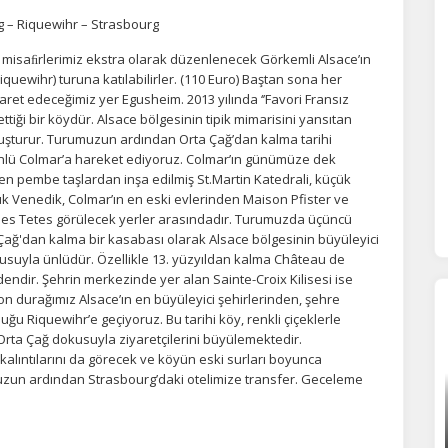
polayabilir, bunları yurt içi ve yurt dışındaki hizmet sağlayıcılarla paylaşabiliriz. Bu
 – Riquewihr – Strasbourg
in vermemeyi seçebilirsiniz ancak bu durumda sitemiz umduğumuz gibi çalışmaya
lir.
Daha fazla bilgi için
KVKK bilgilendirmemizi
,
çerez kullanım
ve
gizlilik koşullarını
 misaﬁrlerimiz ekstra olarak düzenlenecek Görkemli Alsace’ın
celeyebilirsiniz.
uewihr) turuna katılabilirler. (110 Euro) Baştan sona her
aret edeceğimiz yer Egusheim. 2013 yılında ‘’Favori Fransız
tiği bir köydür. Alsace bölgesinin tipik mimarisini yansıtan
orunlu Çerezler
HER ZAMAN AKTIF
luşturur. Turumuzun ardından Orta Çağ’dan kalma tarihi
le ünlü Colmar’a hareket ediyoruz. Colmar’ın günümüze dek
urum yönetimi, güvenlik ve temel site işlevleri için gereklidir. Bu
n pembe taşlardan inşa edilmiş St.Martin Katedrali, küçük
rezler olmadan site düzgün çalışmaz ve devre dışı bırakılamaz.
ük Venedik, Colmar’ın en eski evlerinden Maison Pfister ve
des Tetes görülecek yerler arasındadır. Turumuzda üçüncü
ağ'dan kalma bir kasabası olarak Alsace bölgesinin büyüleyici
statistik Çerezleri
dokusuyla ünlüdür. Özellikle 13. yüzyıldan kalma Château de
endir. Şehrin merkezinde yer alan Sainte-Croix Kilisesi ise
yaretçilerin siteyi nasıl kullandığını anonim olarak ölçeriz. Hangi
n durağımız Alsace’ın en büyüleyici şehirlerinden, şehre
yfaların popüler olduğunu ve kullanıcıların nerede zorluk yaşadığını
lamamıza yardımcı olur.
ğu Riquewihr’e geçiyoruz. Bu tarihi köy, renkli çiçeklerle
i Orta Çağ dokusuyla ziyaretçilerini büyülemektedir.
alıntılarını da görecek ve köyün eski surları boyunca
zun ardından Strasbourg’daki otelimize transfer. Geceleme
azarlama Çerezleri
ze ve ilgi alanlarınıza uygun reklamlar göstermek için kullanılır.
patırsanız reklamları görmeye devam edersiniz, ancak daha az