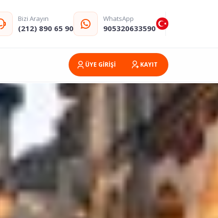
Bizi Arayın
WhatsApp
(212) 890 65 90
905320633590
ÜYE GİRİŞİ
KAYIT