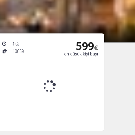
599
4 Gün
€
10059
en düşük kişi başı