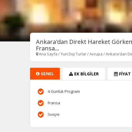
Ankara'dan Direkt Hareket Görkem
Fransa...
Ana Sayfa
/
Yurt Dışı Turlar
/
Avrupa
/
Ankara'dan Di
GENEL
EK BİLGİLER
FİYAT
4 Günlük Program
Fransa
İsviçre