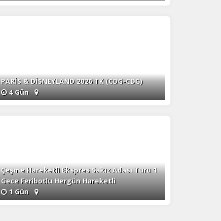
PARİS & DİSNEYLAND 2026 TK (CDG-CDG)
4 Gün
Çeşme Hareketli Ekspres Sakız Adası Turu 1
Gece Feribotlu Hergün Hareketli
1 Gün