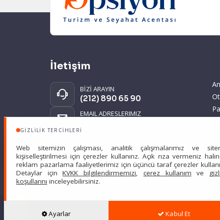
İletişim
An
BİZİ ARAYIN
Ot
(212) 890 65 90
Pa
EMAIL ADRESLERIMIZ
Gi
tatil@opsiyonturizm.com
GIZLILIK TERCIHLERI
KV
MİTHATPAŞA MAH.
ve
DİSPANSER SOK. NO:2-4/5
Web sitemizin çalışması, analitik çalışmalarımız ve site
KEMERBURGAZ
kişiselleştirilmesi için çerezler kullanırız. Açık rıza vermeniz hali
EYÜPSULTAN İSTANBUL
reklam pazarlama faaliyetlerimiz için üçüncü taraf çerezler kullanıl
Detaylar için
KVKK bilgilendirmemizi
,
çerez kullanım
ve
gizl
Sitemizde anılan tüm fiyatlar, ge
koşullarını
inceleyebilirsiniz.
Scarpe Turizm Seyahat Acentası Türsab: 7607 •
Hizmet 
Ayarlar
Kabul Et