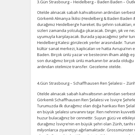
al
3.Gün Strasbourg – Heidelberg – Baden Baden – Outle
Otelde alınacak sabah kahvaltısının ardından serbes
Görkemli Almanya İkilisi (Heidelberg & Baden Baden & O
durağımız Heidelberg’e hareket. Bu şehrin sokakları, m
sizleri zamanda yolculuğa çıkaracak. Dingin, şık ve nez
uyumuyla karşılayacak. Burada yapacağımız şehir tur
Heidelberg Kalesi görülecek yerler arasındadır. Turum
kültür sanat merkezi, kaplıcaları ve hatta Avrupa’nın
Baden. Birçok ünlü yazar ve bestecinin ilham aldığı eş
son durağımız birçok ünlü markanın bir arada olduğu
ardından otelimize transfer. Geceleme otelde.
4.Gün Strasbourg – Schaffhausen Ren Şelalesi – Züri
Otelde alınacak sabah kahvaltısının ardından serbes
Görkemli Schaffhausen Ren Şelalesi ve İsviçre Şehirleri
Turumuzda ilk durağımız olan doğa harikası Ren Şelales
en büyük şelalesi unvanını taşır. Ren nehrinin kuvvetli
huzur bulacağınız bir cennettir. Suyun gücü ve etkile
durağımız İsviçre’nin en büyük şehri olan Zürih, tarihi mer
milyonlarca ziyaretçiyi ağırlamaktadır. Grossmünster 