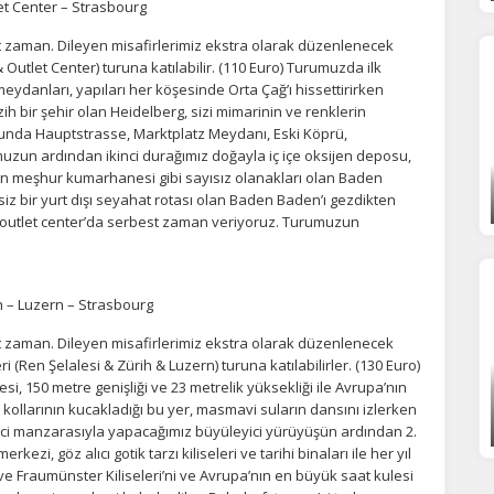
akalı olabilirler.
t Center – Strasbourg
t zaman. Dileyen misafirlerimiz ekstra olarak düzenlenecek
utlet Center) turuna katılabilir. (110 Euro) Turumuzda ilk
eydanları, yapıları her köşesinde Orta Çağ’ı hissettirirken
ih bir şehir olan Heidelberg, sizi mimarinin ve renklerin
Tümünü Reddet
Tümünü Kabul Et
Tercihleri Kaydet
unda Hauptstrasse, Marktplatz Meydanı, Eski Köprü,
uzun ardından ikinci durağımız doğayla iç içe oksijen deposu,
 en meşhur kumarhanesi gibi sayısız olanakları olan Baden
siz bir yurt dışı seyahat rotası olan Baden Baden’ı gezdikten
 outlet center’da serbest zaman veriyoruz. Turumuzun
h – Luzern – Strasbourg
t zaman. Dileyen misafirlerimiz ekstra olarak düzenlenecek
 (Ren Şelalesi & Zürih & Luzern) turuna katılabilirler. (130 Euro)
i, 150 metre genişliği ve 23 metrelik yüksekliği ile Avrupa’nın
 kollarının kucakladığı bu yer, masmavi suların dansını izlerken
yici manzarasıyla yapacağımız büyüleyici yürüyüşün ardından 2.
kezi, göz alıcı gotik tarzı kiliseleri ve tarihi binaları ile her yıl
ve Fraumünster Kiliseleri’ni ve Avrupa’nın en büyük saat kulesi