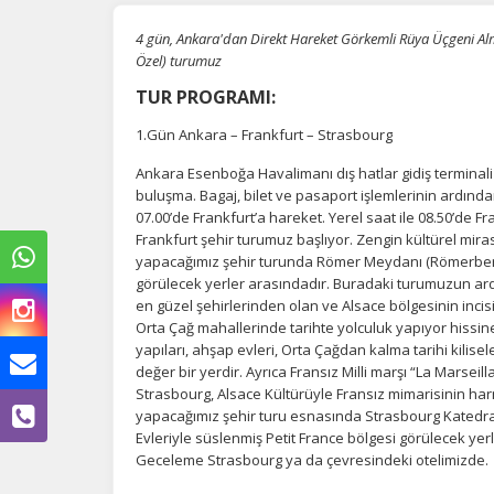
4 gün, Ankara'dan Direkt Hareket Görkemli Rüya Üçgeni Alm
Özel) turumuz
TUR PROGRAMI:
1.Gün Ankara – Frankfurt – Strasbourg
Ankara Esenboğa Havalimanı dış hatlar gidiş terminal
buluşma. Bagaj, bilet ve pasaport işlemlerinin ardında
07.00’de Frankfurt’a hareket. Yerel saat ile 08.50’de F
Frankfurt şehir turumuz başlıyor. Zengin kültürel mir
yapacağımız şehir turunda Römer Meydanı (Römerberg
görülecek yerler arasındadır. Buradaki turumuzun ard
en güzel şehirlerinden olan ve Alsace bölgesinin inci
Orta Çağ mahallerinde tarihte yolculuk yapıyor hissin
yapıları, ahşap evleri, Orta Çağdan kalma tarihi kilisel
değer bir yerdir. Ayrıca Fransız Milli marşı “La Marseil
Strasbourg, Alsace Kültürüyle Fransız mimarisinin harm
yapacağımız şehir turu esnasında Strasbourg Katedra
Ç
Evleriyle süslenmiş Petit France bölgesi görülecek ye
Geceleme Strasbourg ya da çevresindeki otelimizde.
Si