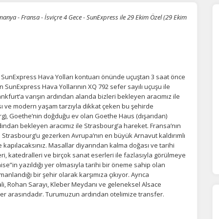
anya - Fransa - İsviçre 4 Gece - SunExpress ile 29 Ekim Özel (29 Ekim
i SunExpress Hava Yolları kontuarı önünde uçuştan 3 saat önce
n SunExpress Hava Yollarının XQ 792 sefer sayılı uçuşu ile
rankfurt’a varışın ardından alanda bizleri bekleyen aracımız ile
ası ve modern yaşam tarzıyla dikkat çeken bu şehirde
), Goethe’nin doğduğu ev olan Goethe Haus (dışarıdan)
ından bekleyen aracımız ile Strasbourg’a hareket. Fransa’nın
si Strasbourg’u gezerken Avrupa’nın en büyük Arnavut kaldırımlı
e kapılacaksınız. Masallar diyarından kalma doğası ve tarihi
eri, katedralleri ve birçok sanat eserleri ile fazlasıyla görülmeye
laise”in yazıldığı yer olmasıyla tarihi bir öneme sahip olan
anlandığı bir şehir olarak karşımıza çıkıyor. Ayrıca
ÇEREZ KULLANIM AYARLARINIZ
li, Rohan Sarayı, Kleber Meydanı ve geleneksel Alsace
erez tercihlerinizi
belirleyin
.
rler arasındadır. Turumuzun ardından otelimize transfer.
ze daha kişiselleştirilmiş bir web deneyimi sunmak için bazı bilgileri tarayıcınızda