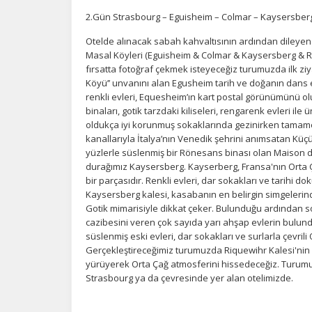
de
2.Gün Strasbourg – Eguisheim – Colmar – Kaysersberg
iz
bi
Otelde alınacak sabah kahvaltısının ardından dileyen
in
Masal Köyleri (Eguisheim & Colmar & Kaysersberg & Riq
fırsatta fotoğraf çekmek isteyeceğiz turumuzda ilk ziy
Köyü’’ unvanını alan Egusheim tarih ve doğanın dans et
Z
renkli evleri, Equesheim’ın kart postal görünümünü o
binaları, gotik tarzdaki kiliseleri, rengarenk evleri i
Ot
oldukça iyi korunmuş sokaklarında gezinirken tamame
çe
kanallarıyla İtalya’nın Venedik şehrini anımsatan Küç
yüzlerle süslenmiş bir Rönesans binası olan Maison 
durağımız Kaysersberg. Kayserberg, Fransa'nın Orta Ç
İ
bir parçasıdır. Renkli evleri, dar sokakları ve tarihi 
Kaysersberg kalesi, kasabanın en belirgin simgelerind
Zi
Gotik mimarisiyle dikkat çeker. Bulunduğu ardından so
sa
an
cazibesini veren çok sayıda yarı ahşap evlerin bulundu
süslenmiş eski evleri, dar sokakları ve surlarla çevril
Gerçekleştireceğimiz turumuzda Riquewihr Kalesi'nin k
yürüyerek Orta Çağ atmosferini hissedeceğiz. Turumu
P
Strasbourg ya da çevresinde yer alan otelimizde.
Si
Ka