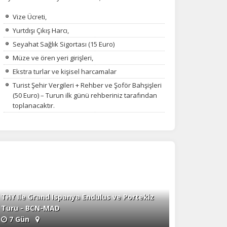
na
Vize Ücreti,
Yurtdışı Çıkış Harcı,
Seyahat Sağlık Sigortası (15 Euro)
Müze ve ören yeri girişleri,
Ekstra turlar ve kişisel harcamalar
Turist Şehir Vergileri + Rehber ve Şoför Bahşişleri
(50 Euro) – Turun ilk günü rehberiniz tarafından
toplanacaktır.
THY Ile Grand Ispanya Endulus ve Portekiz
Turu - BCN-MAD
7 Gün