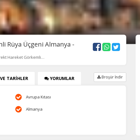
li Rüya Üçgeni Almanya -
rekt Hareket Görkemli…
Broşür İndir
 VE TARİHLER
YORUMLAR
Avrupa Kıtası
Almanya