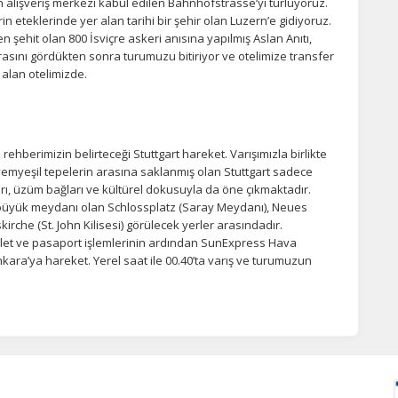
in alışveriş merkezi kabul edilen Bahnhofstrasse’yi turluyoruz.
n eteklerinde yer alan tarihi bir şehir olan Luzern’e gidiyoruz.
en şehit olan 800 İsviçre askeri anısına yapılmış Aslan Anıtı,
ını gördükten sonra turumuzu bitiriyor ve otelimize transfer
alan otelimizde.
ehberimizin belirteceği Stuttgart hareket. Varışımızla birlikte
yemyeşil tepelerin arasına saklanmış olan Stuttgart sadece
arı, üzüm bağları ve kültürel dokusuyla da öne çıkmaktadır.
n büyük meydanı olan Schlossplatz (Saray Meydanı), Neues
kirche (St. John Kilisesi) görülecek yerler arasındadır.
let ve pasaport işlemlerinin ardından SunExpress Hava
Ankara’ya hareket. Yerel saat ile 00.40’ta varış ve turumuzun