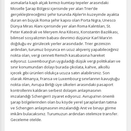
asmalarla kaplı alçak kırmızı kumtaşı tepeler arasındaki
Moselle Şarap Bölgesi içerisinde yer alan Trier’de
gerçekleştireceğimiz şehir turunda Alpler’in kuzeyinde ayakta
duran en büyük Roma şehir kapısı olan Porta Nigra, Unesco
Dünya Miras Alanı içerisinde yer alan Roma Kalıntıları, St.
Peter Katedrali ve Meryem Ana Kilisesi, Konstantin Bazilikası,
bilimsel sosyalizmin babası devrimci düşünür Karl Marx’ın
doğduğu ev görülecek yerler arasındadır. Trier gezimizin
ardından, turumuz boyunca en ucuz alışveriş yapabileceğiniz
nokta olan, vergi cenneti Remich kasabasına hareket
ediyoruz. Luxembourg’un uyguladığı düşük vergi politikaları ve
sınır konumundan dolayı burada çikolata, kahve, alkollü
içecek gibi ürünleri oldukça ucuza satın alabilirsiniz. Son
olarak Almanya, Fransa ve Luxembourg sınırlarının kavuştuğu
nokta olan, Avrupa Birliği üye ülkeleri arasındaki pasaport
kontrollerini kaldıran serbest dolaşım anlaşmasının
imzalandığı Schengen’i ziyaret ediyoruz. Avrupa’nın önemli
şarap bölgelerinden olan bu köyde yerel şaraplardan tatma
ve Schengen anlaşmasının imzalandığı Anıt ve binayı görme
imkânı bulacaksınız. Turumuzun ardından otelimize transfer.
Geceleme otelde.