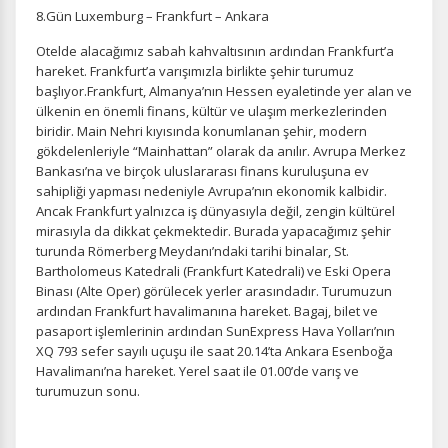
8.Gün Luxemburg – Frankfurt – Ankara
Otelde alacağımız sabah kahvaltısının ardından Frankfurt’a
hareket. Frankfurt’a varışımızla birlikte şehir turumuz
başlıyor.Frankfurt, Almanya’nın Hessen eyaletinde yer alan ve
ülkenin en önemli finans, kültür ve ulaşım merkezlerinden
biridir. Main Nehri kıyısında konumlanan şehir, modern
gökdelenleriyle “Mainhattan” olarak da anılır. Avrupa Merkez
Bankası’na ve birçok uluslararası finans kuruluşuna ev
sahipliği yapması nedeniyle Avrupa’nın ekonomik kalbidir.
Ancak Frankfurt yalnızca iş dünyasıyla değil, zengin kültürel
mirasıyla da dikkat çekmektedir. Burada yapacağımız şehir
turunda Römerberg Meydanı’ndaki tarihi binalar, St.
Bartholomeus Katedrali (Frankfurt Katedrali) ve Eski Opera
Binası (Alte Oper) görülecek yerler arasındadır. Turumuzun
ardından Frankfurt havalimanına hareket. Bagaj, bilet ve
pasaport işlemlerinin ardından SunExpress Hava Yolları’nın
XQ 793 sefer sayılı uçuşu ile saat 20.14’ta Ankara Esenboğa
Havalimanı’na hareket. Yerel saat ile 01.00’de varış ve
turumuzun sonu.