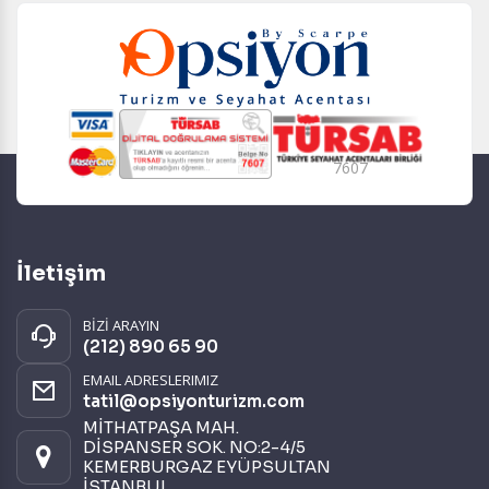
7607
İletişim
BİZİ ARAYIN
(212) 890 65 90
EMAIL ADRESLERIMIZ
tatil@opsiyonturizm.com
MİTHATPAŞA MAH.
DİSPANSER SOK. NO:2-4/5
KEMERBURGAZ EYÜPSULTAN
İSTANBUL