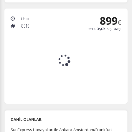
899
7 Gün
€
8919
en düşük kişi başı
DAHİL OLANLAR:
SunExpress Havayolları ile Ankara-Amsterdam/Frankfurt–