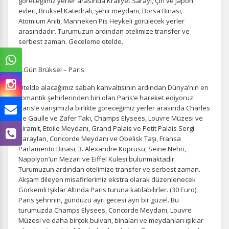
göreceğimiz yerler arasında Kraliyet Sarayı, Çin ve Japon
evleri, Brüksel Katedrali, şehir meydanı, Borsa Binası,
Atomium Anıtı, Manneken Pis Heykeli görülecek yerler
arasındadır. Turumuzun ardından otelimize transfer ve
serbest zaman. Geceleme otelde.
4.Gün Brüksel – Paris
Otelde alacağımız sabah kahvaltısının ardından Dünya’nın en
romantik şehirlerinden biri olan Paris’e hareket ediyoruz.
Paris’e varışımızla birlikte göreceğimiz yerler arasında Charles
de Gaulle ve Zafer Takı, Champs Elysees, Louvre Müzesi ve
Piramit, Etoile Meydanı, Grand Palais ve Petit Palais Sergi
Sarayları, Concorde Meydanı ve Obelisk Taşı, Fransa
Parlamento Binası, 3. Alexandre Köprüsü, Seine Nehri,
Napolyon’un Mezarı ve Eiffel Kulesi bulunmaktadır.
Turumuzun ardından otelimize transfer ve serbest zaman.
Akşam dileyen misafirlerimiz ekstra olarak düzenlenecek
Görkemli Işıklar Altında Paris turuna katılabilirler. (30 Euro)
Paris şehrinin, gündüzü ayrı gecesi ayrı bir güzel. Bu
turumuzda Champs Elysees, Concorde Meydanı, Louvre
Müzesi ve daha birçok bulvarı, binaları ve meydanları ışıklar