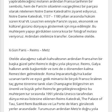
yaptırabileceğiniz molanın ardından Fransa tarihinin bir
Oturum yönetimi, güvenlik ve temel site işlevleri için
sembolü, hem de Paris’in silüetinin vazgeçilmez bir parçası
gereklidir. Bu çerezler olmadan site düzgün çalışmaz ve
olarak nitelenen Notre Dame Katedrali’ni ziyaret ediyoruz.
devre dışı bırakılamaz.
Notre Dame Katedrali, 1137 – 1180 yılları arasında hüküm
süren Kral VII. Louis’nin emriyle Paris’in siyasi, ekonomik ve
kültürel gücünü dünyaya göstermek için inşa edilmiştir. Bu
muhteşem yapıyı gördükten sonra kısa bir fotoğraf molası
veriyoruz. Ardından otelimize transfer. Geceleme otelde.
İstatistik Çerezleri
Ziyaretçilerin siteyi nasıl kullandığını anonim olarak
6.Gün Paris – Reims – Metz
ölçeriz. Hangi sayfaların popüler olduğunu ve
kullanıcıların nerede zorluk yaşadığını anlamamıza
Otelde alacağımız sabah kahvaltısının ardından Fransa’nın bir
yardımcı olur.
başka güzel şehri Reims’e doğru yola çıkıyoruz. Reims, Galya
halkının antik başkentidir ve ismi de o dönemden kalma
Remes’den gelmektedir. Roma İmparatorluğu’na kadar
uzanan tarihi ve eşsiz gotik mimarisi ile birçok Fransız kralının
taç giyme törenine tanık olan Champagne Bölgesi’nin en
önemli ve büyük şehri Reims’te gerçekleştireceğimiz bu
Pazarlama Çerezleri
muhteşem tur sırasında 1991 yılında Unesco tarafından
Size ve ilgi alanlarınıza uygun reklamlar göstermek için
dünya mirası listesine eklenen Reims Katedrali, The Palace of
kullanılır. Kapatırsanız reklamları görmeye devam
Tau, Saint Remi Bazilikası ve La Porte de Mars görülecek
edersiniz, ancak daha az alakalı olabilirler.
yerler arasındadır. Turumuzun ardından Metz’e doğru yola