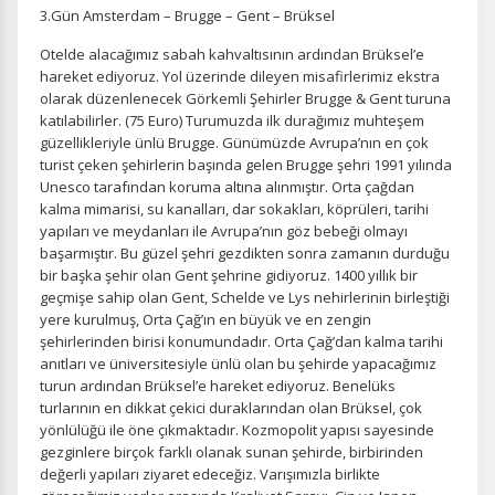
3.Gün Amsterdam – Brugge – Gent – Brüksel
Otelde alacağımız sabah kahvaltısının ardından Brüksel’e
hareket ediyoruz. Yol üzerinde dileyen misafirlerimiz ekstra
olarak düzenlenecek Görkemli Şehirler Brugge & Gent turuna
katılabilirler. (75 Euro) Turumuzda ilk durağımız muhteşem
güzellikleriyle ünlü Brugge. Günümüzde Avrupa’nın en çok
turist çeken şehirlerin başında gelen Brugge şehri 1991 yılında
Unesco tarafından koruma altına alınmıştır. Orta çağdan
kalma mimarisi, su kanalları, dar sokakları, köprüleri, tarihi
yapıları ve meydanları ile Avrupa’nın göz bebeği olmayı
başarmıştır. Bu güzel şehri gezdikten sonra zamanın durduğu
bir başka şehir olan Gent şehrine gidiyoruz. 1400 yıllık bir
geçmişe sahip olan Gent, Schelde ve Lys nehirlerinin birleştiği
yere kurulmuş, Orta Çağ’ın en büyük ve en zengin
şehirlerinden birisi konumundadır. Orta Çağ’dan kalma tarihi
anıtları ve üniversitesiyle ünlü olan bu şehirde yapacağımız
turun ardından Brüksel’e hareket ediyoruz. Benelüks
turlarının en dikkat çekici duraklarından olan Brüksel, çok
yönlülüğü ile öne çıkmaktadır. Kozmopolit yapısı sayesinde
gezginlere birçok farklı olanak sunan şehirde, birbirinden
değerli yapıları ziyaret edeceğiz. Varışımızla birlikte