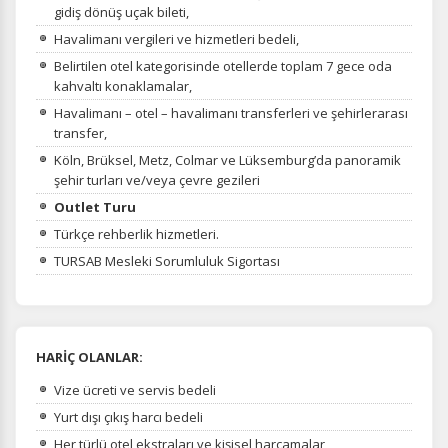
gidiş dönüş uçak bileti,
Havalimanı vergileri ve hizmetleri bedeli,
Belirtilen otel kategorisinde otellerde toplam 7 gece oda
kahvaltı konaklamalar,
Havalimanı – otel – havalimanı transferleri ve şehirlerarası
transfer,
Köln, Brüksel, Metz, Colmar ve Lüksemburg’da panoramik
şehir turları ve/veya çevre gezileri
Outlet Turu
Türkçe rehberlik hizmetleri.
TURSAB Mesleki Sorumluluk Sigortası
HARİÇ OLANLAR:
Vize ücreti ve servis bedeli
Yurt dışı çıkış harcı bedeli
Her türlü otel ekstraları ve kişisel harcamalar,