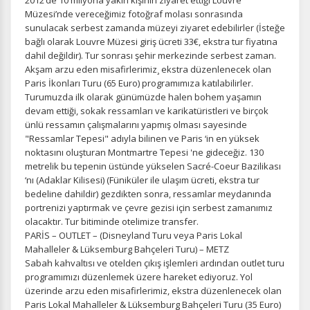
2012‘de 10 milyona yakın kişinin ziyaret ettiği Louvre
gizlilik koşullarını
inceleyebilirsiniz.
Müzesi’nde vereceğimiz fotoğraf molası sonrasında
sunulacak serbest zamanda müzeyi ziyaret edebilirler (İsteğe
bağlı olarak Louvre Müzesi giriş ücreti 33€, ekstra tur fiyatına
dahil değildir). Tur sonrası şehir merkezinde serbest zaman.
Zorunlu Çerezler
HER ZAMAN AKTIF
Akşam arzu eden misafirlerimiz¸ ekstra düzenlenecek olan
Oturum yönetimi, güvenlik ve temel site işlevleri için
Paris İkonları Turu (65 Euro) programımıza katılabilirler.
gereklidir. Bu çerezler olmadan site düzgün çalışmaz ve
Turumuzda ilk olarak günümüzde halen bohem yaşamın
devre dışı bırakılamaz.
devam ettiği, sokak ressamları ve karikatüristleri ve birçok
ünlü ressamın çalışmalarını yapmış olması sayesinde
"Ressamlar Tepesi" adıyla bilinen ve Paris ‘in en yüksek
noktasını oluşturan Montmartre Tepesi 'ne gideceğiz. 130
metrelik bu tepenin üstünde yükselen Sacré-Coeur Bazilikası
İstatistik Çerezleri
‘nı (Adaklar Kilisesi) (Füniküler ile ulaşım ücreti, ekstra tur
bedeline dahildir) gezdikten sonra, ressamlar meydanında
Ziyaretçilerin siteyi nasıl kullandığını anonim olarak
portrenizi yaptırmak ve çevre gezisi için serbest zamanımız
ölçeriz. Hangi sayfaların popüler olduğunu ve
olacaktır. Tur bitiminde otelimize transfer.
kullanıcıların nerede zorluk yaşadığını anlamamıza
PARİS – OUTLET – (Disneyland Turu veya Paris Lokal
yardımcı olur.
Mahalleler & Lüksemburg Bahçeleri Turu) – METZ
Sabah kahvaltısı ve otelden çıkış işlemleri ardından outlet turu
programımızı düzenlemek üzere hareket ediyoruz. Yol
üzerinde arzu eden misafirlerimiz, ekstra düzenlenecek olan
Paris Lokal Mahalleler & Lüksemburg Bahçeleri Turu (35 Euro)