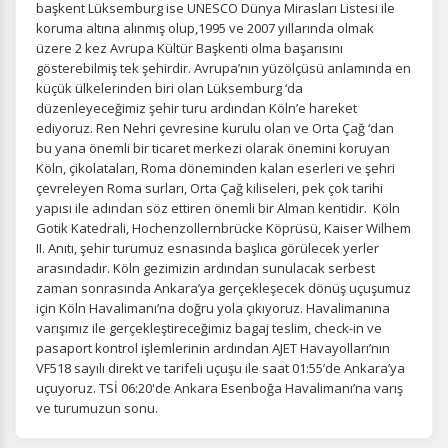
başkent Lüksemburg ise UNESCO Dünya Mirasları Listesi ile
koruma altına alınmış olup,1995 ve 2007 yıllarında olmak
üzere 2 kez Avrupa Kültür Başkenti olma başarısını
gösterebilmiş tek şehirdir. Avrupa’nın yüzölçüsü anlamında en
küçük ülkelerinden biri olan Lüksemburg ‘da
düzenleyeceğimiz şehir turu ardından Köln’e hareket
ediyoruz. Ren Nehri çevresine kurulu olan ve Orta Çağ ‘dan
bu yana önemli bir ticaret merkezi olarak önemini koruyan
Köln, çikolataları, Roma döneminden kalan eserleri ve şehri
çevreleyen Roma surları, Orta Çağ kiliseleri, pek çok tarihi
yapısı ile adından söz ettiren önemli bir Alman kentidir. Köln
Gotik Katedrali, Hochenzollernbrücke Köprüsü, Kaiser Wilhem
II. Anıtı, şehir turumuz esnasında başlıca görülecek yerler
arasındadır. Köln gezimizin ardından sunulacak serbest
zaman sonrasında Ankara’ya gerçekleşecek dönüş uçuşumuz
için Köln Havalimanı’na doğru yola çıkıyoruz. Havalimanına
varışımız ile gerçekleştireceğimiz bagaj teslim, check-in ve
pasaport kontrol işlemlerinin ardından AJET Havayolları’nın
VF518 sayılı direkt ve tarifeli uçuşu ile saat 01:55’de Ankara’ya
uçuyoruz. TSİ 06:20'de Ankara Esenboğa Havalimanı’na varış
ve turumuzun sonu.