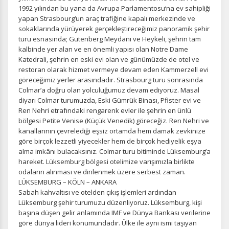
1992 yılından bu yana da Avrupa Parlamentosu‘na ev sahipliği
yapan Strasbourg‘un araç trafiğine kapalı merkezinde ve
sokaklarında yürüyerek gerçekleştireceğimiz panoramik şehir
turu esnasında; Gutenberg Meydanı ve Heykeli, şehrin tam
kalbinde yer alan ve en önemli yapısı olan Notre Dame
Katedrali, şehrin en eski evi olan ve günümüzde de otel ve
restoran olarak hizmet vermeye devam eden Kammerzell evi
göreceğimiz yerler arasındadır. Strasbourg turu sonrasında
Colmar’a doğru olan yolculuğumuz devam ediyoruz. Masal
diyarı Colmar turumuzda, Eski Gümrük Binası, Pfister evi ve
Ren Nehri etrafındaki rengarenk evler ile şehrin en ünlü
bölgesi Petite Venise (Küçük Venedik) göreceğiz. Ren Nehri ve
kanallarının çevrelediği eşsiz ortamda hem damak zevkinize
göre birçok lezzetli yiyecekler hem de birçok hediyelik eşya
alma imkânı bulacaksınız. Colmar turu bitiminde Lüksemburg’a
hareket. Lüksemburg bölgesi otelimize varışımızla birlikte
odaların alınması ve dinlenmek üzere serbest zaman.
LÜKSEMBURG – KÖLN – ANKARA
Sabah kahvaltısı ve otelden çıkış işlemleri ardından
Lüksemburg şehir turumuzu düzenliyoruz. Lüksemburg, kişi
başına düşen gelir anlamında IMF ve Dünya Bankası verilerine
göre dünya lideri konumundadır. Ülke ile aynı ismi taşıyan