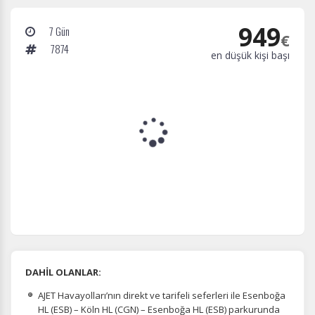
949
7 Gün
€
7874
en düşük kişi başı
DAHİL OLANLAR:
AJET Havayolları’nın direkt ve tarifeli seferleri ile Esenboğa
HL (ESB) – Köln HL (CGN) – Esenboğa HL (ESB) parkurunda