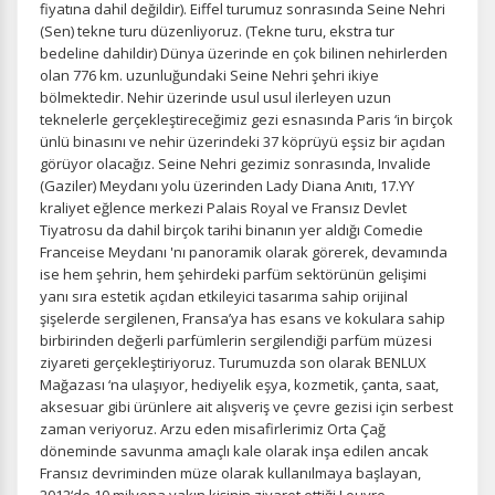
fiyatına dahil değildir). Eiffel turumuz sonrasında Seine Nehri
(Sen) tekne turu düzenliyoruz. (Tekne turu, ekstra tur
bedeline dahildir) Dünya üzerinde en çok bilinen nehirlerden
olan 776 km. uzunluğundaki Seine Nehri şehri ikiye
bölmektedir. Nehir üzerinde usul usul ilerleyen uzun
teknelerle gerçekleştireceğimiz gezi esnasında Paris ‘in birçok
ünlü binasını ve nehir üzerindeki 37 köprüyü eşsiz bir açıdan
görüyor olacağız. Seine Nehri gezimiz sonrasında, Invalide
(Gaziler) Meydanı yolu üzerinden Lady Diana Anıtı, 17.YY
kraliyet eğlence merkezi Palais Royal ve Fransız Devlet
Tiyatrosu da dahil birçok tarihi binanın yer aldığı Comedie
Franceise Meydanı 'nı panoramik olarak görerek, devamında
ise hem şehrin, hem şehirdeki parfüm sektörünün gelişimi
yanı sıra estetik açıdan etkileyici tasarıma sahip orijinal
şişelerde sergilenen, Fransa’ya has esans ve kokulara sahip
birbirinden değerli parfümlerin sergilendiği parfüm müzesi
ziyareti gerçekleştiriyoruz. Turumuzda son olarak BENLUX
Mağazası ‘na ulaşıyor, hediyelik eşya, kozmetik, çanta, saat,
aksesuar gibi ürünlere ait alışveriş ve çevre gezisi için serbest
ÇEREZ KULLANIM AYARLARINIZ
zaman veriyoruz. Arzu eden misafirlerimiz Orta Çağ
Çerez tercihlerinizi
belirleyin
.
döneminde savunma amaçlı kale olarak inşa edilen ancak
Fransız devriminden müze olarak kullanılmaya başlayan,
Daha fazla bilgi için
KVKK bilgilendirmemizi
,
çerez kullanım
ve