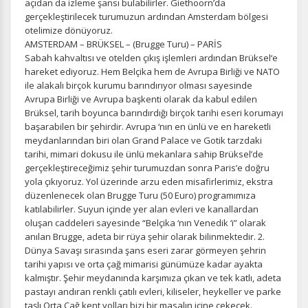
açıdan da izleme şansı bulabilirler. Giethoorn’da
gerçekleştirilecek turumuzun ardından Amsterdam bölgesi
otelimize dönüyoruz.
AMSTERDAM – BRÜKSEL – (Brugge Turu) – PARİS
Sabah kahvaltısı ve otelden çıkış işlemleri ardından Brüksel‘e
hareket ediyoruz. Hem Belçika hem de Avrupa Birliği ve NATO
ile alakalı birçok kurumu barındırıyor olması sayesinde
Avrupa Birliği ve Avrupa başkenti olarak da kabul edilen
Brüksel, tarih boyunca barındırdığı birçok tarihi eseri korumayı
başarabilen bir şehirdir. Avrupa ‘nın en ünlü ve en hareketli
meydanlarından biri olan Grand Palace ve Gotik tarzdaki
tarihi, mimari dokusu ile ünlü mekanlara sahip Brüksel’de
gerçekleştireceğimiz şehir turumuzdan sonra Paris’e doğru
yola çıkıyoruz. Yol üzerinde arzu eden misafirlerimiz, ekstra
düzenlenecek olan Brugge Turu (50 Euro) programımıza
katılabilirler. Suyun içinde yer alan evleri ve kanallardan
oluşan caddeleri sayesinde “Belçika ‘nın Venedik ‘i” olarak
anılan Brugge, adeta bir rüya şehir olarak bilinmektedir. 2.
Dünya Savaşı sırasında şans eseri zarar görmeyen şehrin
tarihi yapısı ve orta çağ mimarisi günümüze kadar ayakta
kalmıştır. Şehir meydanında karşımıza çıkan ve tek katlı, adeta
pastayı andıran renkli çatılı evleri, kiliseler, heykeller ve parke
taşlı Orta Çağ kent yolları bizi bir masalın içine çekecek.