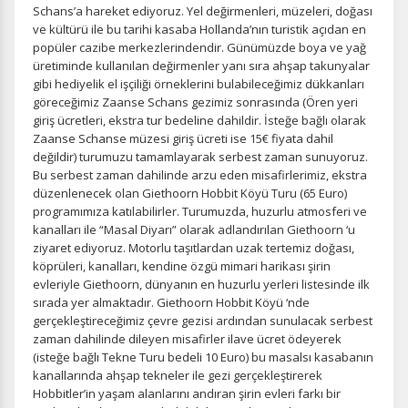
Schans’a hareket ediyoruz. Yel değirmenleri, müzeleri, doğası
ve kültürü ile bu tarihi kasaba Hollanda’nın turistik açıdan en
popüler cazibe merkezlerindendir. Günümüzde boya ve yağ
üretiminde kullanılan değirmenler yanı sıra ahşap takunyalar
gibi hediyelik el işçiliği örneklerini bulabileceğimiz dükkanları
göreceğimiz Zaanse Schans gezimiz sonrasında (Ören yeri
giriş ücretleri, ekstra tur bedeline dahildir. İsteğe bağlı olarak
Zaanse Schanse müzesi giriş ücreti ise 15€ fiyata dahil
değildir) turumuzu tamamlayarak serbest zaman sunuyoruz.
Bu serbest zaman dahilinde arzu eden misafirlerimiz, ekstra
düzenlenecek olan Giethoorn Hobbit Köyü Turu (65 Euro)
programımıza katılabilirler. Turumuzda, huzurlu atmosferi ve
kanalları ile “Masal Diyarı” olarak adlandırılan Giethoorn ‘u
ziyaret ediyoruz. Motorlu taşıtlardan uzak tertemiz doğası,
köprüleri, kanalları, kendine özgü mimari harikası şirin
evleriyle Giethoorn, dünyanın en huzurlu yerleri listesinde ilk
sırada yer almaktadır. Giethoorn Hobbit Köyü ‘nde
gerçekleştireceğimiz çevre gezisi ardından sunulacak serbest
zaman dahilinde dileyen misafirler ilave ücret ödeyerek
(isteğe bağlı Tekne Turu bedeli 10 Euro) bu masalsı kasabanın
kanallarında ahşap tekneler ile gezi gerçekleştirerek
Hobbitler’in yaşam alanlarını andıran şirin evleri farkı bir