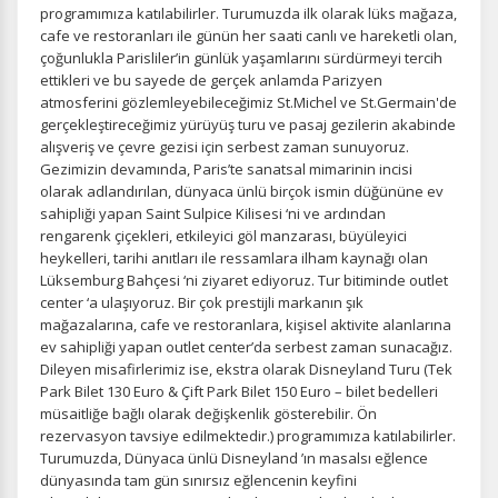
Pazarlama Çerezleri
programımıza katılabilirler. Turumuzda ilk olarak lüks mağaza,
cafe ve restoranları ile günün her saati canlı ve hareketli olan,
Size ve ilgi alanlarınıza uygun reklamlar göstermek için
çoğunlukla Parisliler’in günlük yaşamlarını sürdürmeyi tercih
kullanılır. Kapatırsanız reklamları görmeye devam
ettikleri ve bu sayede de gerçek anlamda Parizyen
edersiniz, ancak daha az alakalı olabilirler.
atmosferini gözlemleyebileceğimiz St.Michel ve St.Germain'de
gerçekleştireceğimiz yürüyüş turu ve pasaj gezilerin akabinde
alışveriş ve çevre gezisi için serbest zaman sunuyoruz.
Gezimizin devamında, Paris’te sanatsal mimarinin incisi
olarak adlandırılan, dünyaca ünlü birçok ismin düğününe ev
sahipliği yapan Saint Sulpice Kilisesi ‘ni ve ardından
Tercihleri Kaydet
rengarenk çiçekleri, etkileyici göl manzarası, büyüleyici
heykelleri, tarihi anıtları ile ressamlara ilham kaynağı olan
Lüksemburg Bahçesi ‘ni ziyaret ediyoruz. Tur bitiminde outlet
center ‘a ulaşıyoruz. Bir çok prestijli markanın şık
mağazalarına, cafe ve restoranlara, kişisel aktivite alanlarına
ev sahipliği yapan outlet center’da serbest zaman sunacağız.
Dileyen misafirlerimiz ise, ekstra olarak Disneyland Turu (Tek
Park Bilet 130 Euro & Çift Park Bilet 150 Euro – bilet bedelleri
müsaitliğe bağlı olarak değişkenlik gösterebilir. Ön
rezervasyon tavsiye edilmektedir.) programımıza katılabilirler.
Turumuzda, Dünyaca ünlü Disneyland ’ın masalsı eğlence
dünyasında tam gün sınırsız eğlencenin keyfini