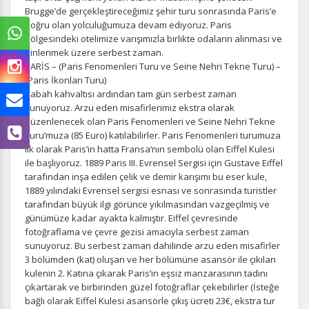
Brugge’de gerçekleştireceğimiz şehir turu sonrasında Paris’e
doğru olan yolculuğumuza devam ediyoruz. Paris
bölgesindeki otelimize varışımızla birlikte odaların alınması ve
dinlenmek üzere serbest zaman.
PARİS – (Paris Fenomenleri Turu ve Seine Nehri Tekne Turu) –
(Paris İkonları Turu)
Sabah kahvaltısı ardından tam gün serbest zaman
sunuyoruz. Arzu eden misafirlerimiz ekstra olarak
düzenlenecek olan Paris Fenomenleri ve Seine Nehri Tekne
Turu’muza (85 Euro) katılabilirler. Paris Fenomenleri turumuza
ilk olarak Paris‘in hatta Fransa‘nın sembolü olan Eiffel Kulesi
ile başlıyoruz. 1889 Paris III. Evrensel Sergisi için Gustave Eiffel
tarafından inşa edilen çelik ve demir karışımı bu eser kule,
1889 yılındaki Evrensel sergisi esnası ve sonrasında turistler
tarafından büyük ilgi görünce yıkılmasından vazgeçilmiş ve
günümüze kadar ayakta kalmıştır. Eiffel çevresinde
fotoğraflama ve çevre gezisi amacıyla serbest zaman
sunuyoruz. Bu serbest zaman dahilinde arzu eden misafirler
3 bölümden (kat) oluşan ve her bölümüne asansör ile çıkılan
kulenin 2. Katına çıkarak Paris’in eşsiz manzarasının tadını
çıkartarak ve birbirinden güzel fotoğraflar çekebilirler (İsteğe
bağlı olarak Eiffel Kulesi asansörle çıkış ücreti 23€, ekstra tur