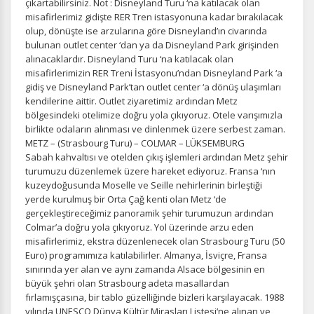
çıkartabilirsiniz. Not : Disneyland Turu ‘na katılacak olan
misafirlerimiz gidişte RER Tren istasyonuna kadar bırakılacak
olup, dönüşte ise arzularına göre Disneyland’ın civarında
bulunan outlet center ‘dan ya da Disneyland Park girişinden
alınacaklardır. Disneyland Turu ‘na katılacak olan
misafirlerimizin RER Treni İstasyonu’ndan Disneyland Park ‘a
gidiş ve Disneyland Park’tan outlet center ‘a dönüş ulaşımları
kendilerine aittir. Outlet ziyaretimiz ardından Metz
bölgesindeki otelimize doğru yola çıkıyoruz. Otele varışımızla
birlikte odaların alınması ve dinlenmek üzere serbest zaman.
METZ – (Strasbourg Turu) – COLMAR – LÜKSEMBURG
Sabah kahvaltısı ve otelden çıkış işlemleri ardından Metz şehir
turumuzu düzenlemek üzere hareket ediyoruz. Fransa ‘nın
kuzeydoğusunda Moselle ve Seille nehirlerinin birleştiği
yerde kurulmuş bir Orta Çağ kenti olan Metz ‘de
gerçekleştireceğimiz panoramik şehir turumuzun ardından
Colmar’a doğru yola çıkıyoruz. Yol üzerinde arzu eden
misafirlerimiz, ekstra düzenlenecek olan Strasbourg Turu (50
Euro) programımıza katılabilirler. Almanya, İsviçre, Fransa
sınırında yer alan ve aynı zamanda Alsace bölgesinin en
büyük şehri olan Strasbourg adeta masallardan
fırlamışçasına, bir tablo güzelliğinde bizleri karşılayacak. 1988
yılında UNESCO Dünya Kültür Mirasları Listesi‘ne alınan ve