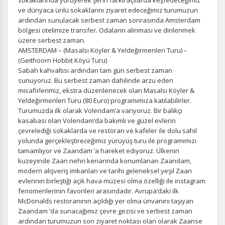
sokaklarında yürüyerek şehri farklı açılarda keşfedeceğimiz
ve dünyaca ünlü sokaklarını ziyaret edeceğimiz turumuzun
ardından sunulacak serbest zaman sonrasında Amsterdam
bölgesi otelimize transfer. Odaların alınması ve dinlenmek
üzere serbest zaman.
AMSTERDAM – (Masalsı Köyler & Yeldeğirmenleri Turu) –
(Geithoorn Hobbit Köyü Turu)
Sabah kahvaltısı ardından tam gün serbest zaman
sunuyoruz. Bu serbest zaman dahilinde arzu eden
misafirlerimiz, ekstra düzenlenecek olan Masalsı Köyler &
Yeldeğirmenleri Turu (80 Euro) programımıza katılabilirler.
Turumuzda ilk olarak Volendam‘a varıyoruz. Bir balıkçı
kasabası olan Volendam’da bakımlı ve güzel evlerin
çevrelediği sokaklarda ve restoran ve kafeler ile dolu sahil
yolunda gerçekleştireceğimiz yürüyüş turu ile programımızı
tamamlıyor ve Zaandam ‘a hareket ediyoruz. Ülkenin
kuzeyinde Zaan nehri kenarında konumlanan Zaandam,
modern alışveriş imkanları ve tarihi geleneksel yeşil Zaan
evlerinin birleştiği açık hava müzesi olma özelliği ile instagram
fenomenlerinin favorileri arasındadır. Avrupa’daki ilk
McDonalds restoranının açıldığı yer olma ünvanını taşıyan
Zaandam ‘da sunacağımız çevre gezisi ve serbest zaman
ardından turumuzun son ziyaret noktası olan olarak Zaanse