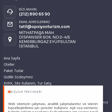
BİZİ ARAYIN
(212) 890 65 90
EMAIL ADRESLERIMIZ
tatil@opsiyonturizm.com
MİTHATPAŞA MAH.
DİSPANSER SOK. NO:2-4/5
KEMERBURGAZ EYÜPSULTAN
İSTANBUL
Ana Sayfa
Oteller
Paket Turlar
Gizlilik Sözleşmesi
KVKK, Site Kullanım, Tur Satış
ve Üyelik Sözleşmesi
GIZLILIK TERCIHLERI
Sitemizde anılan tüm fiyatlar, geçerli kartlar ile tek ödemede, en ucuz
Web sitemizin çalışması, analitik çalışmalarımız ve sitenin
başlangıç fiyatlardır ve yeterli kontenjan olması durumunda
kişiselleştirilmesi için çerezler kullanırız. Açık rıza vermeniz
halinde reklam pazarlama faaliyetlerimiz için üçüncü taraf