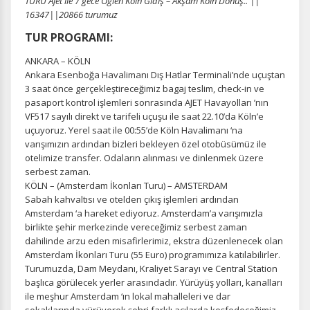
TURU Ajet ile 7 gece Öğlen Köln Gidiş – Akşam Köln Dönüş.. ||
16347||20866 turumuz
TUR PROGRAMI:
ANKARA – KÖLN
Ankara Esenboğa Havalimanı Dış Hatlar Terminali’nde uçuştan
3 saat önce gerçekleştireceğimiz bagaj teslim, check-in ve
pasaport kontrol işlemleri sonrasında AJET Havayolları ’nın
VF517 sayılı direkt ve tarifeli uçuşu ile saat 22.10’da Köln’e
uçuyoruz. Yerel saat ile 00:55’de Köln Havalimanı ‘na
varışımızın ardından bizleri bekleyen özel otobüsümüz ile
otelimize transfer. Odaların alınması ve dinlenmek üzere
serbest zaman.
KÖLN – (Amsterdam İkonları Turu) – AMSTERDAM
Sabah kahvaltısı ve otelden çıkış işlemleri ardından
Amsterdam ‘a hareket ediyoruz. Amsterdam’a varışımızla
birlikte şehir merkezinde vereceğimiz serbest zaman
dahilinde arzu eden misafirlerimiz, ekstra düzenlenecek olan
Amsterdam İkonları Turu (55 Euro) programımıza katılabilirler.
Turumuzda, Dam Meydanı, Kraliyet Sarayı ve Central Station
başlıca görülecek yerler arasındadır. Yürüyüş yolları, kanalları
ile meşhur Amsterdam ‘ın lokal mahalleleri ve dar