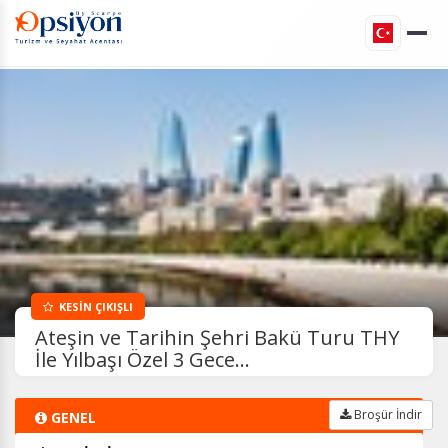
KESİN ÇIKIŞLI
Ateşin ve Tarihin Şehri Bakü Turu THY
İle Yılbaşı Özel 3 Gece...
Broşür İndir
GENEL