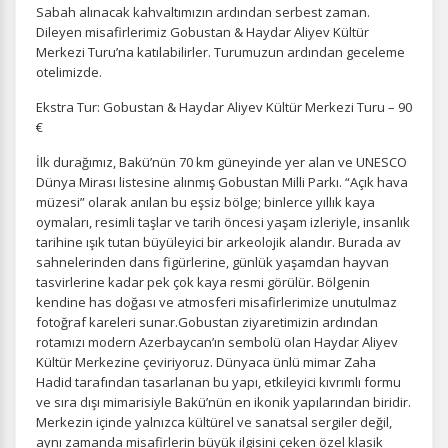
Çerez tercihlerinizi
belirleyin
.
Sabah alınacak kahvaltımızın ardından serbest zaman.
Dileyen misafirlerimiz Gobustan & Haydar Aliyev Kültür
Daha fazla bilgi için
KVKK bilgilendirmemizi
,
çerez kullanım
ve
Merkezi Turu’na katılabilirler. Turumuzun ardından geceleme
gizlilik koşullarını
inceleyebilirsiniz.
otelimizde.
Ekstra Tur: Gobustan & Haydar Aliyev Kültür Merkezi Turu – 90
€
Zorunlu Çerezler
HER ZAMAN AKTIF
Oturum yönetimi, güvenlik ve temel site işlevleri için
İlk durağımız, Bakü’nün 70 km güneyinde yer alan ve UNESCO
gereklidir. Bu çerezler olmadan site düzgün çalışmaz ve
Dünya Mirası listesine alınmış Gobustan Milli Parkı. “Açık hava
devre dışı bırakılamaz.
müzesi” olarak anılan bu eşsiz bölge; binlerce yıllık kaya
oymaları, resimli taşlar ve tarih öncesi yaşam izleriyle, insanlık
tarihine ışık tutan büyüleyici bir arkeolojik alandır. Burada av
sahnelerinden dans figürlerine, günlük yaşamdan hayvan
tasvirlerine kadar pek çok kaya resmi görülür. Bölgenin
kendine has doğası ve atmosferi misafirlerimize unutulmaz
İstatistik Çerezleri
fotoğraf kareleri sunar.Gobustan ziyaretimizin ardından
Ziyaretçilerin siteyi nasıl kullandığını anonim olarak
rotamızı modern Azerbaycan’ın sembolü olan Haydar Aliyev
ölçeriz. Hangi sayfaların popüler olduğunu ve
Kültür Merkezine çeviriyoruz. Dünyaca ünlü mimar Zaha
kullanıcıların nerede zorluk yaşadığını anlamamıza
Hadid tarafından tasarlanan bu yapı, etkileyici kıvrımlı formu
yardımcı olur.
ve sıra dışı mimarisiyle Bakü’nün en ikonik yapılarından biridir.
Merkezin içinde yalnızca kültürel ve sanatsal sergiler değil,
aynı zamanda misafirlerin büyük ilgisini çeken özel klasik