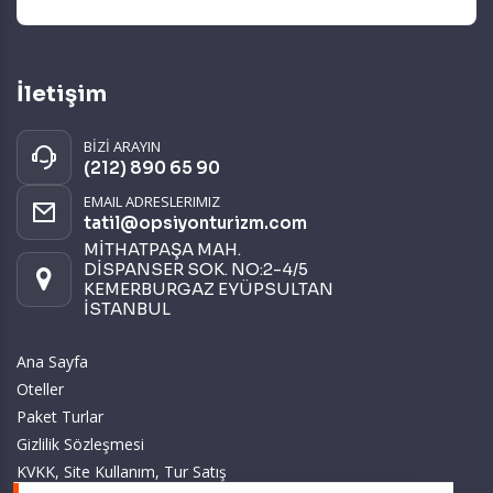
İletişim
BİZİ ARAYIN
(212) 890 65 90
EMAIL ADRESLERIMIZ
tatil@opsiyonturizm.com
MİTHATPAŞA MAH.
DİSPANSER SOK. NO:2-4/5
KEMERBURGAZ EYÜPSULTAN
İSTANBUL
Ana Sayfa
Oteller
Paket Turlar
Gizlilik Sözleşmesi
KVKK, Site Kullanım, Tur Satış
ve Üyelik Sözleşmesi