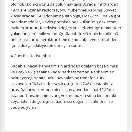
otomobil koleksiyonu da bulunmaktadır.Burada: 1940’lardan
1970’lere uzanan restorasyonu mükemmel yapılmış Sovyet
klasik araçlar,SSCB dönemine ait Volga, Moskvich, Chaika gibi
Pazarlama Çerezleri
nadide modeller, Devlet protokolünde kullanılmış eski resmi
Size ve ilgi alanlarınıza uygun reklamlar göstermek için
makam araçları, Koleksiyon değeri yüksek vintage otomobiller
kullanılır. Kapatırsanız reklamları görmeye devam
yakından görülebilir ve fotoğraflanabilir.Müzenin bu bölümü
edersiniz, ancak daha az alakalı olabilirler.
hem klasik araç meraklıları hem de nostalji seven misafirler
için oldukça etkileyici bir deneyim sunar.
4.Gün: Bakü – İstanbul
Sabah alınacak kahvaltımızın ardından odaların boşaltılması
ve uçak kalkış saatine kadar serbest zaman. Rehberimizin
Tercihleri Kaydet
belirleyeceği saatte Bakü havaalanına transfer. Türk
Havayolları TK341 sefer sayılı uçuşu ile 17:45’de İstanbul’a
uçuş. Rahat ve konforlu bir uçuşun ardından saat 19:40’da
İstanbul havalimanına varış ve turumuzun sonu bir sonraki
seyahatinizde görüşmek üzere siz değerli misafirlerimize
veda ediyoruz.