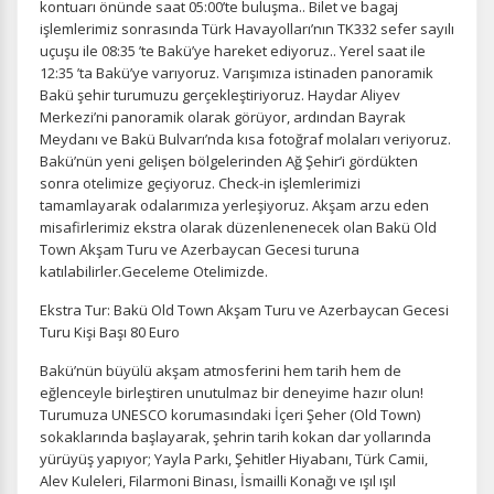
kontuarı önünde saat 05:00’te buluşma.. Bilet ve bagaj
işlemlerimiz sonrasında Türk Havayolları’nın TK332 sefer sayılı
uçuşu ile 08:35 ’te Bakü’ye hareket ediyoruz.. Yerel saat ile
12:35 ’ta Bakü’ye varıyoruz. Varışımıza istinaden panoramik
Bakü şehir turumuzu gerçekleştiriyoruz. Haydar Aliyev
Merkezi’ni panoramik olarak görüyor, ardından Bayrak
Meydanı ve Bakü Bulvarı’nda kısa fotoğraf molaları veriyoruz.
Bakü’nün yeni gelişen bölgelerinden Ağ Şehir’i gördükten
sonra otelimize geçiyoruz. Check-in işlemlerimizi
tamamlayarak odalarımıza yerleşiyoruz. Akşam arzu eden
misafirlerimiz ekstra olarak düzenlenenecek olan Bakü Old
Town Akşam Turu ve Azerbaycan Gecesi turuna
katılabilirler.Geceleme Otelimizde.
Ekstra Tur: Bakü Old Town Akşam Turu ve Azerbaycan Gecesi
Turu Kişi Başı 80 Euro
Bakü’nün büyülü akşam atmosferini hem tarih hem de
eğlenceyle birleştiren unutulmaz bir deneyime hazır olun!
Turumuza UNESCO korumasındaki İçeri Şeher (Old Town)
sokaklarında başlayarak, şehrin tarih kokan dar yollarında
yürüyüş yapıyor; Yayla Parkı, Şehitler Hiyabanı, Türk Camii,
Alev Kuleleri, Filarmoni Binası, İsmailli Konağı ve ışıl ışıl