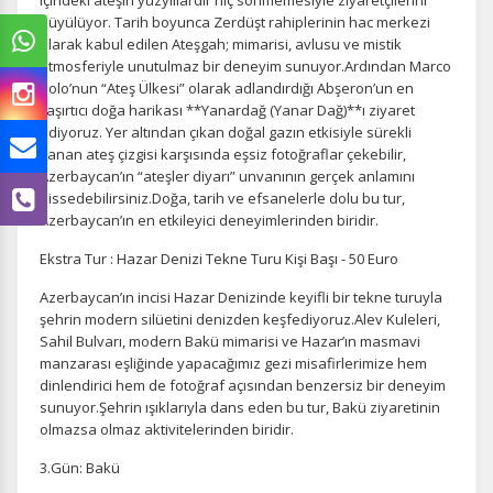
içindeki ateşin yüzyıllardır hiç sönmemesiyle ziyaretçilerini
büyülüyor. Tarih boyunca Zerdüşt rahiplerinin hac merkezi
olarak kabul edilen Ateşgah; mimarisi, avlusu ve mistik
atmosferiyle unutulmaz bir deneyim sunuyor.Ardından Marco
Polo’nun “Ateş Ülkesi” olarak adlandırdığı Abşeron’un en
şaşırtıcı doğa harikası **Yanardağ (Yanar Dağ)**ı ziyaret
ediyoruz. Yer altından çıkan doğal gazın etkisiyle sürekli
yanan ateş çizgisi karşısında eşsiz fotoğraflar çekebilir,
Azerbaycan’ın “ateşler diyarı” unvanının gerçek anlamını
hissedebilirsiniz.Doğa, tarih ve efsanelerle dolu bu tur,
Azerbaycan’ın en etkileyici deneyimlerinden biridir.
Ekstra Tur : Hazar Denizi Tekne Turu Kişi Başı - 50 Euro
Azerbaycan’ın incisi Hazar Denizinde keyifli bir tekne turuyla
şehrin modern silüetini denizden keşfediyoruz.Alev Kuleleri,
Sahil Bulvarı, modern Bakü mimarisi ve Hazar’ın masmavi
manzarası eşliğinde yapacağımız gezi misafirlerimize hem
dinlendirici hem de fotoğraf açısından benzersiz bir deneyim
sunuyor.Şehrin ışıklarıyla dans eden bu tur, Bakü ziyaretinin
olmazsa olmaz aktivitelerinden biridir.
3.Gün: Bakü
ÇEREZ KULLANIM AYARLARINIZ