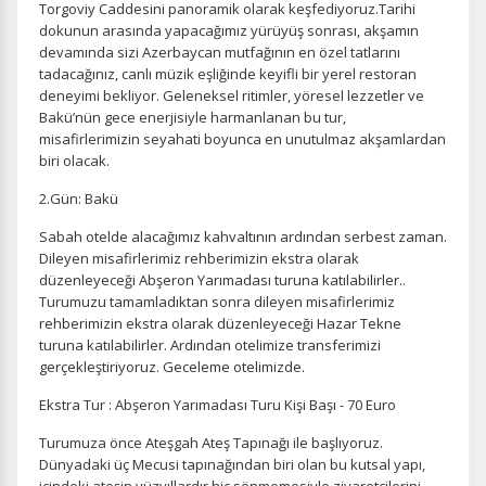
Torgoviy Caddesini panoramik olarak keşfediyoruz.Tarihi
dokunun arasında yapacağımız yürüyüş sonrası, akşamın
devamında sizi Azerbaycan mutfağının en özel tatlarını
tadacağınız, canlı müzik eşliğinde keyifli bir yerel restoran
deneyimi bekliyor. Geleneksel ritimler, yöresel lezzetler ve
Bakü’nün gece enerjisiyle harmanlanan bu tur,
misafirlerimizin seyahati boyunca en unutulmaz akşamlardan
biri olacak.
2.Gün: Bakü
Sabah otelde alacağımız kahvaltının ardından serbest zaman.
Dileyen misafirlerimiz rehberimizin ekstra olarak
düzenleyeceği Abşeron Yarımadası turuna katılabilirler..
Turumuzu tamamladıktan sonra dileyen misafirlerimiz
rehberimizin ekstra olarak düzenleyeceği Hazar Tekne
turuna katılabilirler. Ardından otelimize transferimizi
gerçekleştiriyoruz. Geceleme otelimizde.
Ekstra Tur : Abşeron Yarımadası Turu Kişi Başı - 70 Euro
Turumuza önce Ateşgah Ateş Tapınağı ile başlıyoruz.
Dünyadaki üç Mecusi tapınağından biri olan bu kutsal yapı,