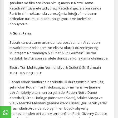
şarkılara ve filmlere konu olmuş meşhur Notre Dame
Katedrali’ni ziyarete gidiyoruz. Katedral gezisi sonrasında
Paris’in sıfır noktasında vereceğimiz fotoğraf molasının
ardından turumuzun sonuna geliyoruz ve otelimize
dönüyoruz.
4.Gün : Paris
Sabah kahvaltısının ardından serbest zaman. Arzu eden
misafirlerimiz rehberimizin ekstra olarak düzenleyeceği
Muhteşem Normandiya & Outlet & St. Germain Turu’na
katılabilirler.Tur sonrası otele dönüş ve konaklama otelimizde.
Ekstra Tur: Muhteşem Normandiya & Outlet & St. Germain
Turu – Kişi Başı 100 €
Sabah erken saatlerde hareketle ilk durağımız bir Orta Çağ
şehri olan Rouen. Tarihi dokusu, gotik mimarisi ve Jeanne
d’Arc’ın izleriyle tanınan bu şehirde; Rouen Notre Dame
Katedrali, Gros-Horloge (Rönesans Saati), Adalet Sarayı ve
Vieux Marché Meydanı (Jeanne d’Arc Kilisesi) görülecek yerler
arasındadır.Ardından bölgenin en büyük alışveriş
merkezlerinden biri olan McArthurGlen Paris Giverny Outlet’e