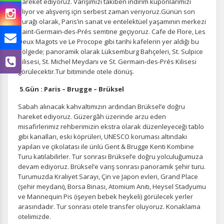
hareket ediyoruz. Varışımızı takiben indirim kuponlarımızı
alıyor ve alışveriş için serbest zaman veriyoruz.Günün son
durağı olarak, Paris’in sanat ve entelektüel yaşamının merkezi
Saint-Germain-des-Prés semtine geçiyoruz. Cafe de Flore, Les
Deux Magots ve Le Procope gibi tarihi kafelerin yer aldığı bu
bölgede; panoramik olarak Lüksemburg Bahçeleri, St. Sulpice
Kilisesi, St. Michel Meydanı ve St. Germain-des-Prés Kilisesi
görülecektir.Tur bitiminde otele dönüş.
5.Gün : Paris – Brugge – Brüksel
Sabah alınacak kahvaltımızın ardından Brüksel’e doğru
hareket ediyoruz. Güzergâh üzerinde arzu eden
misafirlerimiz rehberimizin ekstra olarak düzenleyeceği tablo
gibi kanalları, eski köprüleri, UNESCO koruması altındaki
yapıları ve çikolatası ile ünlü Gent & Brugge Kenti Kombine
Turu katılabilirler. Tur sonrası Brüksel’e doğru yolculuğumuza
devam ediyoruz. Brüksel’e varış sonrası panoramik şehir turu.
Turumuzda Kraliyet Sarayı, Çin ve Japon evleri, Grand Place
(şehir meydanı), Borsa Binası, Atomium Anıtı, Heysel Stadyumu
ve Mannequin Pis (işeyen bebek heykeli) görülecek yerler
arasındadır. Tur sonrası otele transfer oluyoruz. Konaklama
otelimizde.