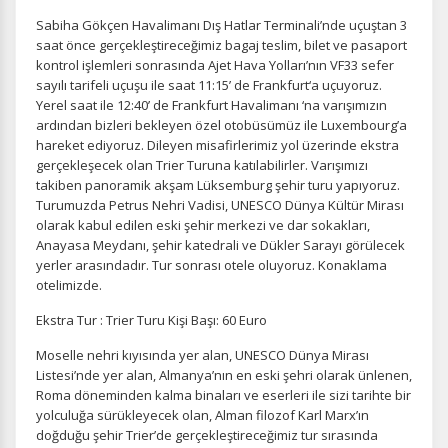
Sabiha Gökçen Havalimanı Dış Hatlar Terminali’nde uçuştan 3
saat önce gerçekleştireceğimiz bagaj teslim, bilet ve pasaport
kontrol işlemleri sonrasında Ajet Hava Yolları’nın VF33 sefer
sayılı tarifeli uçuşu ile saat 11:15’ de Frankfurt‘a uçuyoruz.
Yerel saat ile 12:40’ de Frankfurt Havalimanı ‘na varışımızın
ardından bizleri bekleyen özel otobüsümüz ile Luxembourg’a
hareket ediyoruz. Dileyen misafirlerimiz yol üzerinde ekstra
gerçekleşecek olan Trier Turuna katılabilirler. Varışımızı
takiben panoramik akşam Lüksemburg şehir turu yapıyoruz.
Turumuzda Petrus Nehri Vadisi, UNESCO Dünya Kültür Mirası
olarak kabul edilen eski şehir merkezi ve dar sokakları,
Anayasa Meydanı, şehir katedrali ve Dükler Sarayı görülecek
yerler arasındadır. Tur sonrası otele oluyoruz. Konaklama
otelimizde.
Ekstra Tur : Trier Turu Kişi Başı: 60 Euro
Moselle nehri kıyısında yer alan, UNESCO Dünya Mirası
Listesi’nde yer alan, Almanya’nın en eski şehri olarak ünlenen,
Roma döneminden kalma binaları ve eserleri ile sizi tarihte bir
yolculuğa sürükleyecek olan, Alman filozof Karl Marx’ın
doğduğu şehir Trier’de gerçekleştireceğimiz tur sırasında