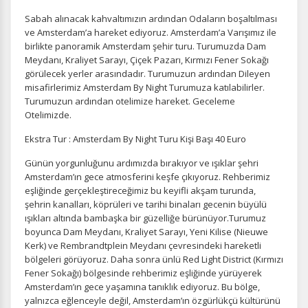
Oturum yönetimi, güvenlik ve temel site işlevleri için
Sabah alınacak kahvaltımızın ardından Odaların boşaltılması
gereklidir. Bu çerezler olmadan site düzgün çalışmaz ve
ve Amsterdam’a hareket ediyoruz. Amsterdam’a Varışımız ile
devre dışı bırakılamaz.
birlikte panoramik Amsterdam şehir turu. Turumuzda Dam
Meydanı, Kraliyet Sarayı, Çiçek Pazarı, Kırmızı Fener Sokağı
görülecek yerler arasındadır. Turumuzun ardından Dileyen
misafirlerimiz Amsterdam By Night Turumuza katılabilirler.
Turumuzun ardından otelimize hareket. Geceleme
İstatistik Çerezleri
Otelimizde.
Ziyaretçilerin siteyi nasıl kullandığını anonim olarak
Ekstra Tur : Amsterdam By Night Turu Kişi Başı 40 Euro
ölçeriz. Hangi sayfaların popüler olduğunu ve
kullanıcıların nerede zorluk yaşadığını anlamamıza
Günün yorgunluğunu ardımızda bırakıyor ve ışıklar şehri
yardımcı olur.
Amsterdam’ın gece atmosferini keşfe çıkıyoruz. Rehberimiz
eşliğinde gerçekleştireceğimiz bu keyifli akşam turunda,
şehrin kanalları, köprüleri ve tarihi binaları gecenin büyülü
ışıkları altında bambaşka bir güzelliğe bürünüyor.Turumuz
boyunca Dam Meydanı, Kraliyet Sarayı, Yeni Kilise (Nieuwe
Pazarlama Çerezleri
Kerk) ve Rembrandtplein Meydanı çevresindeki hareketli
bölgeleri görüyoruz. Daha sonra ünlü Red Light District (Kırmızı
Size ve ilgi alanlarınıza uygun reklamlar göstermek için
Fener Sokağı) bölgesinde rehberimiz eşliğinde yürüyerek
kullanılır. Kapatırsanız reklamları görmeye devam
Amsterdam’ın gece yaşamına tanıklık ediyoruz. Bu bölge,
edersiniz, ancak daha az alakalı olabilirler.
yalnızca eğlenceyle değil, Amsterdam’ın özgürlükçü kültürünü