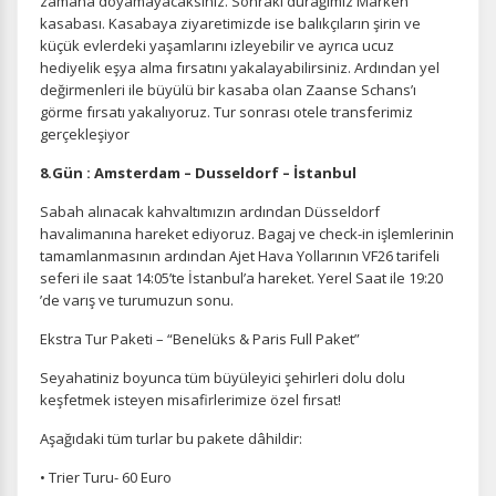
zamana doyamayacaksınız. Sonraki durağımız Marken
kasabası. Kasabaya ziyaretimizde ise balıkçıların şirin ve
küçük evlerdeki yaşamlarını izleyebilir ve ayrıca ucuz
hediyelik eşya alma fırsatını yakalayabilirsiniz. Ardından yel
değirmenleri ile büyülü bir kasaba olan Zaanse Schans’ı
görme fırsatı yakalıyoruz. Tur sonrası otele transferimiz
gerçekleşiyor
8.Gün : Amsterdam – Dusseldorf – İstanbul
Sabah alınacak kahvaltımızın ardından Düsseldorf
havalimanına hareket ediyoruz. Bagaj ve check-in işlemlerinin
tamamlanmasının ardından Ajet Hava Yollarının VF26 tarifeli
seferi ile saat 14:05’te İstanbul’a hareket. Yerel Saat ile 19:20
’de varış ve turumuzun sonu.
Ekstra Tur Paketi – “Benelüks & Paris Full Paket”
Seyahatiniz boyunca tüm büyüleyici şehirleri dolu dolu
keşfetmek isteyen misafirlerimize özel fırsat!
Aşağıdaki tüm turlar bu pakete dâhildir:
• Trier Turu- 60 Euro