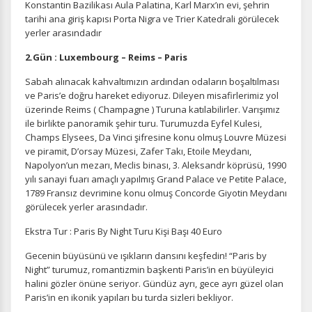
Konstantin Bazilikası Aula Palatina, Karl Marx’ın evi, şehrin
tarihi ana giriş kapısı Porta Nigra ve Trier Katedrali görülecek
yerler arasındadır
2.Gün : Luxembourg – Reims – Paris
Sabah alınacak kahvaltımızın ardından odaların boşaltılması
ve Paris’e doğru hareket ediyoruz. Dileyen misafirlerimiz yol
üzerinde Reims ( Champagne ) Turuna katılabilirler. Varışımız
ile birlikte panoramik şehir turu. Turumuzda Eyfel Kulesi,
Champs Elysees, Da Vinci şifresine konu olmuş Louvre Müzesi
ve piramit, D’orsay Müzesi, Zafer Takı, Etoile Meydanı,
Napolyon’un mezarı, Meclis binası, 3. Aleksandr köprüsü, 1990
yılı sanayi fuarı amaçlı yapılmış Grand Palace ve Petite Palace,
1789 Fransız devrimine konu olmuş Concorde Giyotin Meydanı
görülecek yerler arasındadır.
Ekstra Tur : Paris By Night Turu Kişi Başı 40 Euro
Gecenin büyüsünü ve ışıkların dansını keşfedin! “Paris by
Night” turumuz, romantizmin başkenti Paris’in en büyüleyici
halini gözler önüne seriyor. Gündüz ayrı, gece ayrı güzel olan
Paris’in en ikonik yapıları bu turda sizleri bekliyor.