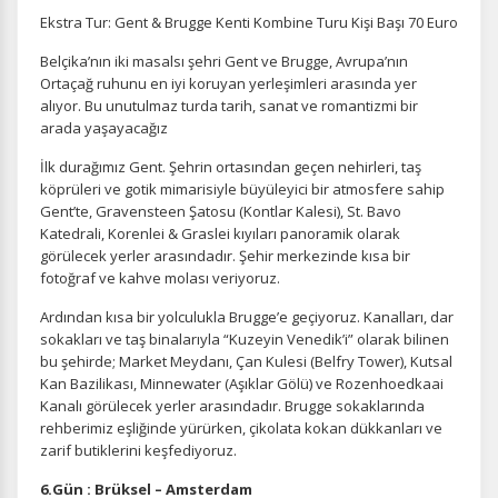
Ekstra Tur: Gent & Brugge Kenti Kombine Turu Kişi Başı 70 Euro
Belçika’nın iki masalsı şehri Gent ve Brugge, Avrupa’nın
Ortaçağ ruhunu en iyi koruyan yerleşimleri arasında yer
alıyor. Bu unutulmaz turda tarih, sanat ve romantizmi bir
arada yaşayacağız
İlk durağımız Gent. Şehrin ortasından geçen nehirleri, taş
köprüleri ve gotik mimarisiyle büyüleyici bir atmosfere sahip
Gent’te, Gravensteen Şatosu (Kontlar Kalesi), St. Bavo
Katedrali, Korenlei & Graslei kıyıları panoramik olarak
görülecek yerler arasındadır. Şehir merkezinde kısa bir
fotoğraf ve kahve molası veriyoruz.
ÇEREZ KULLANIM AYARLARINIZ
Ardından kısa bir yolculukla Brugge’e geçiyoruz. Kanalları, dar
Çerez tercihlerinizi
belirleyin
.
sokakları ve taş binalarıyla “Kuzeyin Venedik’i” olarak bilinen
bu şehirde; Market Meydanı, Çan Kulesi (Belfry Tower), Kutsal
Kan Bazilikası, Minnewater (Aşıklar Gölü) ve Rozenhoedkaai
Daha fazla bilgi için
KVKK bilgilendirmemizi
,
çerez kullanım
ve
gizlilik koşullarını
inceleyebilirsiniz.
Kanalı görülecek yerler arasındadır. Brugge sokaklarında
rehberimiz eşliğinde yürürken, çikolata kokan dükkanları ve
zarif butiklerini keşfediyoruz.
Zorunlu Çerezler
HER ZAMAN AKTIF
6.Gün : Brüksel – Amsterdam