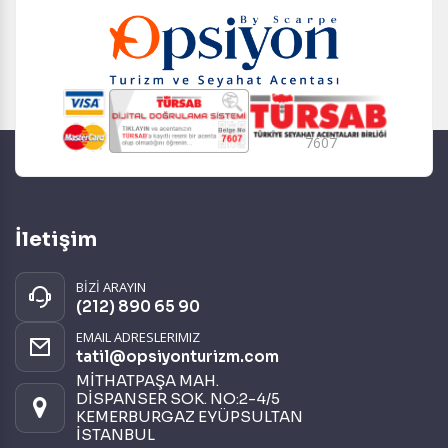
7607
İletişim
BİZİ ARAYIN
(212) 890 65 90
EMAIL ADRESLERIMIZ
tatil@opsiyonturizm.com
MİTHATPAŞA MAH.
DİSPANSER SOK. NO:2-4/5
KEMERBURGAZ EYÜPSULTAN
İSTANBUL