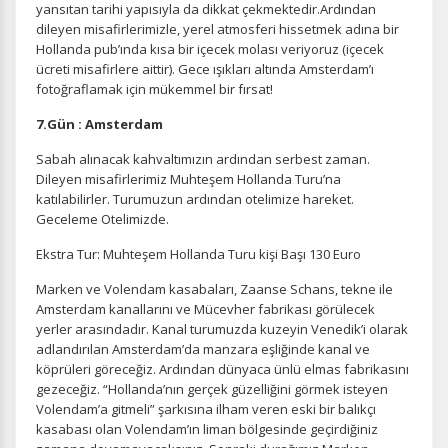
yansıtan tarihi yapısıyla da dikkat çekmektedir.Ardından
dileyen misafirlerimizle, yerel atmosferi hissetmek adına bir
Hollanda pub’ında kısa bir içecek molası veriyoruz (içecek
ücreti misafirlere aittir). Gece ışıkları altında Amsterdam’ı
fotoğraflamak için mükemmel bir fırsat!
Tercihleri Kaydet
7.Gün : Amsterdam
Sabah alınacak kahvaltımızın ardından serbest zaman.
Dileyen misafirlerimiz Muhteşem Hollanda Turu’na
katılabilirler. Turumuzun ardından otelimize hareket.
Geceleme Otelimizde.
Ekstra Tur: Muhteşem Hollanda Turu kişi Başı 130 Euro
Marken ve Volendam kasabaları, Zaanse Schans, tekne ile
Amsterdam kanallarını ve Mücevher fabrikası görülecek
yerler arasındadır. Kanal turumuzda kuzeyin Venedik’i olarak
adlandırılan Amsterdam’da manzara eşliğinde kanal ve
köprüleri göreceğiz. Ardından dünyaca ünlü elmas fabrikasını
gezeceğiz. “Hollanda’nın gerçek güzelliğini görmek isteyen
Volendam’a gitmeli” şarkısına ilham veren eski bir balıkçı
kasabası olan Volendam’ın liman bölgesinde geçirdiğiniz