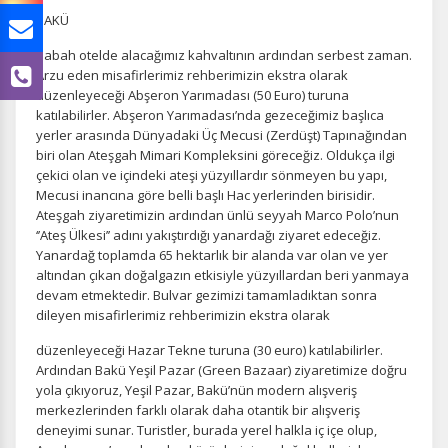
BAKÜ
Sabah otelde alacağımız kahvaltının ardından serbest zaman.
Arzu eden misafirlerimiz rehberimizin ekstra olarak
düzenleyeceği Abşeron Yarımadası (50 Euro) turuna
katılabilirler. Abşeron Yarımadası’nda gezeceğimiz başlıca
yerler arasında Dünyadaki Üç Mecusi (Zerdüşt) Tapınağından
biri olan Ateşgah Mimari Kompleksini göreceğiz. Oldukça ilgi
çekici olan ve içindeki ateşi yüzyıllardır sönmeyen bu yapı,
Mecusi inancına göre belli başlı Hac yerlerinden birisidir.
Ateşgah ziyaretimizin ardından ünlü seyyah Marco Polo’nun
‘’Ateş Ülkesi’’ adını yakıştırdığı yanardağı ziyaret edeceğiz.
Yanardağ toplamda 65 hektarlık bir alanda var olan ve yer
altından çıkan doğalgazın etkisiyle yüzyıllardan beri yanmaya
ÇEREZ KULLANIM AYARLARINIZ
devam etmektedir. Bulvar gezimizi tamamladıktan sonra
Çerez tercihlerinizi
belirleyin
.
dileyen misafirlerimiz rehberimizin ekstra olarak
Daha fazla bilgi için
KVKK bilgilendirmemizi
,
çerez kullanım
ve
düzenleyeceği Hazar Tekne turuna (30 euro) katılabilirler.
gizlilik koşullarını
inceleyebilirsiniz.
Ardından Bakü Yeşil Pazar (Green Bazaar) ziyaretimize doğru
yola çıkıyoruz, Yeşil Pazar, Bakü’nün modern alışveriş
merkezlerinden farklı olarak daha otantik bir alışveriş
Zorunlu Çerezler
deneyimi sunar. Turistler, burada yerel halkla iç içe olup,
HER ZAMAN AKTIF