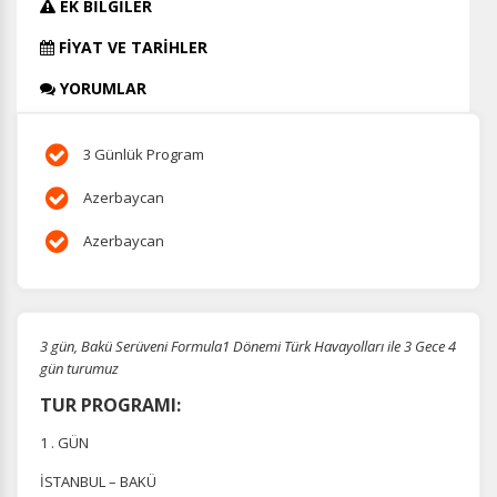
EK BİLGİLER
FİYAT VE TARİHLER
YORUMLAR
3 Günlük Program
Azerbaycan
Azerbaycan
3 gün, Bakü Serüveni Formula1 Dönemi Türk Havayolları ile 3 Gece 4
gün turumuz
TUR PROGRAMI:
1 . GÜN
İSTANBUL – BAKÜ