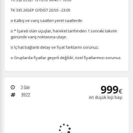
TK 335 26SEP GYDIST 20:50 - 23:05
o Kalkış ve varış saatleri yerel saatlerdir.
o * İşareti olan uçuşlar, hareket tarihinden 1 sonraki takvim
Tercihleri Kaydet
gününde varış noktasına ulaşır.
o İç hat bağlantı detay ve fiyat farklarını sorunuz.
o Gruplarda fiyatlar geçerli değildir, özel fiyatlarımızı sorunuz.
999
3 Gün
€
9922
en düşük kişi başı