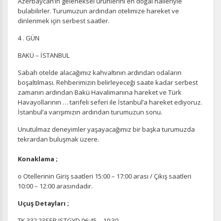
Azerbaycan’ın geleneksel ürünlerini en doğal halleriyle
Oturum yönetimi, güvenlik ve temel site işlevleri için
bulabilirler. Turumuzun ardından otelimize hareket ve
gereklidir. Bu çerezler olmadan site düzgün çalışmaz ve
dinlenmek için serbest saatler.
devre dışı bırakılamaz.
4 . GÜN
BAKÜ – İSTANBUL
Sabah otelde alacağımız kahvaltının ardından odaların
İstatistik Çerezleri
boşaltılması. Rehberimizin belirleyeceği saate kadar serbest
Ziyaretçilerin siteyi nasıl kullandığını anonim olarak
zamanın ardından Bakü Havalimanına hareket ve Türk
ölçeriz. Hangi sayfaların popüler olduğunu ve
Havayollarının … tarifeli seferi ile İstanbul’a hareket ediyoruz.
kullanıcıların nerede zorluk yaşadığını anlamamıza
İstanbul’a varışımızın ardından turumuzun sonu.
yardımcı olur.
Unutulmaz deneyimler yaşayacağımız bir başka turumuzda
tekrardan buluşmak üzere.
Konaklama ;
Pazarlama Çerezleri
o Otellerinin Giriş saatleri 15:00 – 17:00 arası / Çıkış saatleri
10:00 – 12:00 arasındadır.
Size ve ilgi alanlarınıza uygun reklamlar göstermek için
kullanılır. Kapatırsanız reklamları görmeye devam
Uçuş Detayları ;
edersiniz, ancak daha az alakalı olabilirler.
TK 332 23SEP ISTGYD 06:45 – 10:30