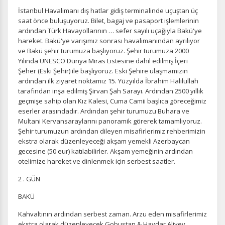
İstanbul Havalimanı dış hatlar gidiş terminalinde uçuştan üç
saat önce buluşuyoruz. Bilet, bagaj ve pasaport işlemlerinin
ardından Türk Havayollarının … sefer sayılı uçağıyla Bakü'ye
hareket. Bakü'ye varışımız sonrası havalimanından ayrılıyor
ve Bakü şehir turumuza başlıyoruz. Şehir turumuza 2000
Yılında UNESCO Dünya Miras Listesine dahil edilmiş İçeri
Şeher (Eski Şehir) ile başlıyoruz. Eski Şehire ulaşmamızın
ardından ilk ziyaret noktamız 15. Yüzyılda İbrahim Halilullah
tarafından inşa edilmiş Şirvan Şah Sarayı. Ardından 2500 yıllık
geçmişe sahip olan Kız Kalesi, Cuma Camii başlıca göreceğimiz
eserler arasındadır. Ardından şehir turumuzu Buhara ve
Multani Kervansaraylarını panoramik görerek tamamlıyoruz.
Şehir turumuzun ardından dileyen misafirlerimiz rehberimizin
ekstra olarak düzenleyeceği akşam yemekli Azerbaycan
gecesine (50 eur) katılabilirler. Akşam yemeğinin ardından
otelimize hareket ve dinlenmek için serbest saatler.
2 . GÜN
BAKÜ
Kahvaltının ardından serbest zaman. Arzu eden misafirlerimiz
ekstra olarak düzenleyecek Gobustan & Haydar Aliyev