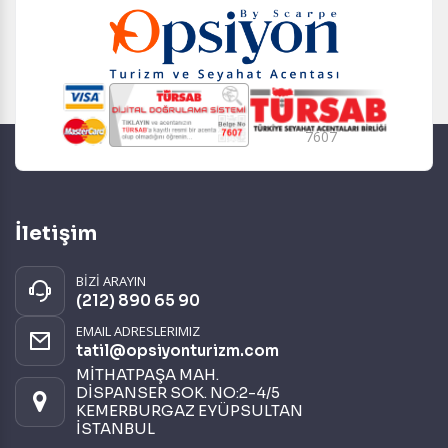
7607
İletişim
BİZİ ARAYIN
(212) 890 65 90
EMAIL ADRESLERIMIZ
tatil@opsiyonturizm.com
MİTHATPAŞA MAH.
DİSPANSER SOK. NO:2-4/5
KEMERBURGAZ EYÜPSULTAN
İSTANBUL