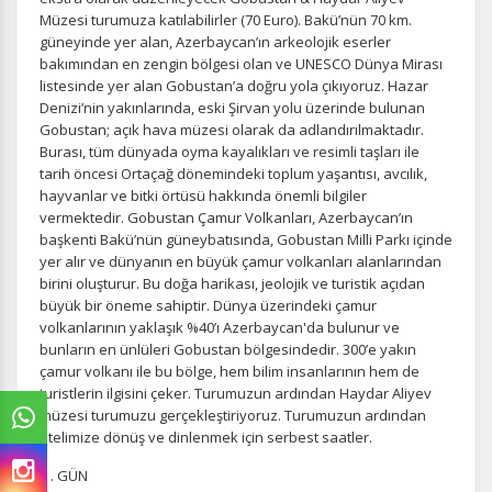
Müzesi turumuza katılabilirler (70 Euro). Bakü’nün 70 km.
güneyinde yer alan, Azerbaycan’ın arkeolojik eserler
bakımından en zengin bölgesi olan ve UNESCO Dünya Mirası
listesinde yer alan Gobustan’a doğru yola çıkıyoruz. Hazar
Denizi’nin yakınlarında, eski Şirvan yolu üzerinde bulunan
Gobustan; açık hava müzesi olarak da adlandırılmaktadır.
Burası, tüm dünyada oyma kayalıkları ve resimli taşları ile
tarih öncesi Ortaçağ dönemindeki toplum yaşantısı, avcılık,
hayvanlar ve bitki örtüsü hakkında önemli bilgiler
vermektedir. Gobustan Çamur Volkanları, Azerbaycan’ın
başkenti Bakü’nün güneybatısında, Gobustan Milli Parkı içinde
yer alır ve dünyanın en büyük çamur volkanları alanlarından
birini oluşturur. Bu doğa harikası, jeolojik ve turistik açıdan
büyük bir öneme sahiptir. Dünya üzerindeki çamur
volkanlarının yaklaşık %40’ı Azerbaycan'da bulunur ve
bunların en ünlüleri Gobustan bölgesindedir. 300’e yakın
çamur volkanı ile bu bölge, hem bilim insanlarının hem de
turistlerin ilgisini çeker. Turumuzun ardından Haydar Aliyev
müzesi turumuzu gerçekleştiriyoruz. Turumuzun ardından
otelimize dönüş ve dinlenmek için serbest saatler.
3 . GÜN