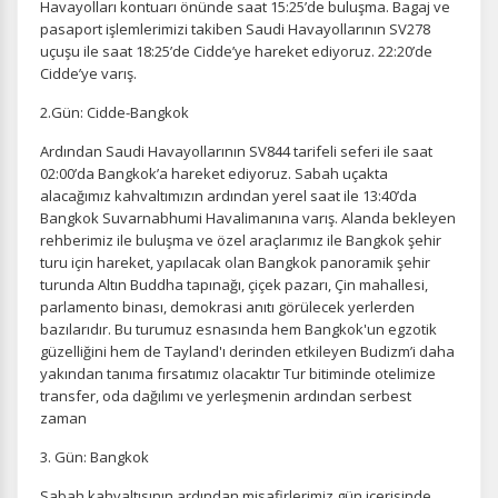
Havayolları kontuarı önünde saat 15:25’de buluşma. Bagaj ve
pasaport işlemlerimizi takiben Saudi Havayollarının SV278
uçuşu ile saat 18:25’de Cidde’ye hareket ediyoruz. 22:20’de
Cidde’ye varış.
2.Gün: Cidde-Bangkok
Ardından Saudi Havayollarının SV844 tarifeli seferi ile saat
02:00’da Bangkok’a hareket ediyoruz. Sabah uçakta
alacağımız kahvaltımızın ardından yerel saat ile 13:40’da
Bangkok Suvarnabhumi Havalimanına varış. Alanda bekleyen
rehberimiz ile buluşma ve özel araçlarımız ile Bangkok şehir
turu için hareket, yapılacak olan Bangkok panoramik şehir
turunda Altın Buddha tapınağı, çiçek pazarı, Çin mahallesi,
parlamento binası, demokrasi anıtı görülecek yerlerden
bazılarıdır. Bu turumuz esnasında hem Bangkok'un egzotik
güzelliğini hem de Tayland'ı derinden etkileyen Budizm’i daha
yakından tanıma fırsatımız olacaktır Tur bitiminde otelimize
transfer, oda dağılımı ve yerleşmenin ardından serbest
zaman
3. Gün: Bangkok
Sabah kahvaltısının ardından misafirlerimiz gün içerisinde