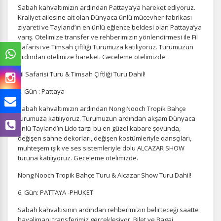
Sabah kahvaltımızın ardından Pattaya’ya hareket ediyoruz.
Kraliyet ailesine ait olan Dünyaca ünlü mücevher fabrikası
ziyareti ve Tayland’ın en ünlü eğlence beldesi olan Pattaya’ya
varış. Otelimize transfer ve rehberimizin yönlendirmesi ile Fil
Safarisi ve Timsah çiftliği Turumuza katılıyoruz. Turumuzun
ardından otelimize hareket. Geceleme otelimizde.
Fil Safarisi Turu & Timsah Çiftliği Turu Dahil!
5. Gün : Pattaya
Sabah kahvaltımızın ardından Nong Nooch Tropik Bahçe
turumuza katılıyoruz. Turumuzun ardından akşam Dünyaca
ünlü Tayland’ın Lido tarzı bu en güzel kabare şovunda,
değişen sahne dekorları, değişen kostümleriyle dansçıları,
muhteşem ışık ve ses sistemleriyle dolu ALCAZAR SHOW
turuna katılıyoruz. Geceleme otelimizde.
Nong Nooch Tropik Bahçe Turu & Alcazar Show Turu Dahil!
6. Gün: PATTAYA -PHUKET
Sabah kahvaltısının ardından rehberimizin belirteceği saatte
havalimanı transferimiz gerçekleşiyor. Bilet ve Bagaj