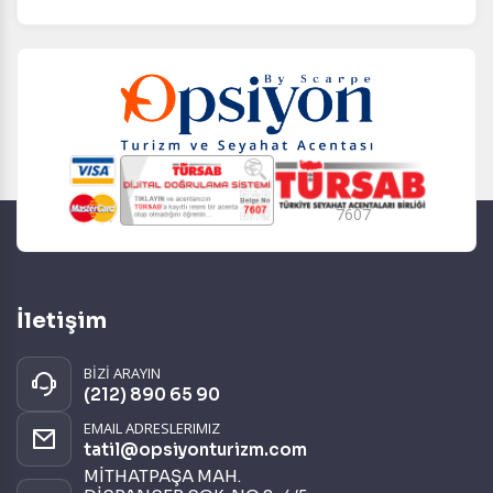
7607
İletişim
BİZİ ARAYIN
(212) 890 65 90
EMAIL ADRESLERIMIZ
tatil@opsiyonturizm.com
MİTHATPAŞA MAH.