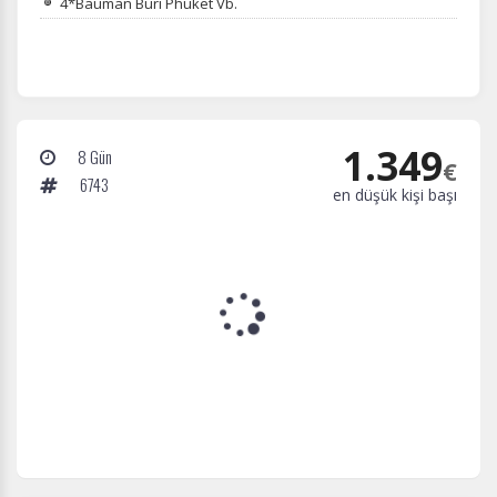
4*Bauman Buri Phuket Vb.
1.349
8 Gün
€
6743
en düşük kişi başı