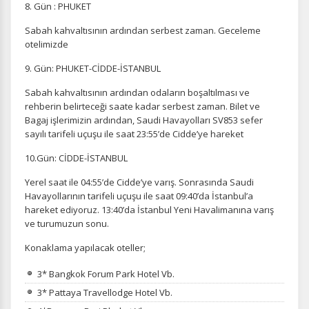
ölçeriz. Hangi sayfaların popüler olduğunu ve
8. Gün : PHUKET
kullanıcıların nerede zorluk yaşadığını anlamamıza
Sabah kahvaltısının ardından serbest zaman. Geceleme
yardımcı olur.
otelimizde
9. Gün: PHUKET-CİDDE-İSTANBUL
Sabah kahvaltısının ardından odaların boşaltılması ve
rehberin belirteceği saate kadar serbest zaman. Bilet ve
Pazarlama Çerezleri
Bagaj işlerimizin ardından, Saudi Havayolları SV853 sefer
Size ve ilgi alanlarınıza uygun reklamlar göstermek için
sayılı tarifeli uçuşu ile saat 23:55’de Cidde’ye hareket
kullanılır. Kapatırsanız reklamları görmeye devam
edersiniz, ancak daha az alakalı olabilirler.
10.Gün: CİDDE-İSTANBUL
Yerel saat ile 04:55’de Cidde’ye varış. Sonrasında Saudi
Havayollarının tarifeli uçuşu ile saat 09:40’da İstanbul’a
hareket ediyoruz. 13:40’da İstanbul Yeni Havalimanına varış
ve turumuzun sonu.
Konaklama yapılacak oteller;
Tercihleri Kaydet
3* Bangkok Forum Park Hotel Vb.
3* Pattaya Travellodge Hotel Vb.