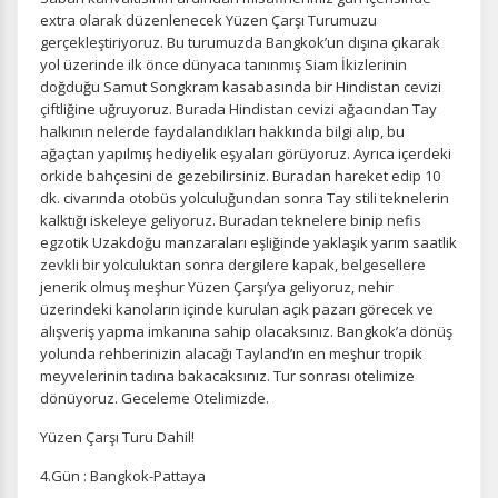
extra olarak düzenlenecek Yüzen Çarşı Turumuzu
gerçekleştiriyoruz. Bu turumuzda Bangkok’un dışına çıkarak
yol üzerinde ilk önce dünyaca tanınmış Siam İkizlerinin
doğduğu Samut Songkram kasabasında bir Hindistan cevizi
çiftliğine uğruyoruz. Burada Hindistan cevizi ağacından Tay
halkının nelerde faydalandıkları hakkında bilgi alıp, bu
ağaçtan yapılmış hediyelik eşyaları görüyoruz. Ayrıca içerdeki
orkide bahçesini de gezebilirsiniz. Buradan hareket edip 10
dk. civarında otobüs yolculuğundan sonra Tay stili teknelerin
kalktığı iskeleye geliyoruz. Buradan teknelere binip nefis
egzotik Uzakdoğu manzaraları eşliğinde yaklaşık yarım saatlik
zevkli bir yolculuktan sonra dergilere kapak, belgesellere
jenerik olmuş meşhur Yüzen Çarşı’ya geliyoruz, nehir
üzerindeki kanoların içinde kurulan açık pazarı görecek ve
alışveriş yapma imkanına sahip olacaksınız. Bangkok’a dönüş
yolunda rehberinizin alacağı Tayland’ın en meşhur tropik
meyvelerinin tadına bakacaksınız. Tur sonrası otelimize
dönüyoruz. Geceleme Otelimizde.
Yüzen Çarşı Turu Dahil!
4.Gün : Bangkok-Pattaya