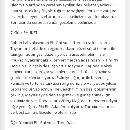
işlerimizin ardından yerel havayolları ile Phuket’e yaklaşık 1.5
saat sürecek keyifli yolculuğumuz başlıyor. Phuket’e varış ve
bizleri bekleyen özel aracımız ile otelimize transfer oluyoruz.
Sonrasında serbest zaman geceleme otelimizde.
ÇEREZ KULLANIM AYARLARINIZ
Çerez tercihlerinizi
belirleyin
.
7. Gün: PHUKET
Sabah kahvaltısından Phi Phi Adası Turumuza katılıyoruz.
Daha fazla bilgi için
KVKK bilgilendirmemizi
,
çerez kullanım
ve
gizlilik koşullarını
inceleyebilirsiniz.
Tayland’ın belki de en egzotik adasına özel sürat teknesi ile
tam günlük bir gezi düzenliyoruz. Sürat teknelerimizle
Phuket’in yakınındaki iki cennet mercan adasından ilki Phi Phi
Don’a hızlı bir şekilde ulaşıyoruz. Maymun Plajı'nda Makak
Zorunlu Çerezler
HER ZAMAN AKTIF
maymunlarını görüyor ve binlerce renkli balık ile yüzme ve
Oturum yönetimi, güvenlik ve temel site işlevleri için
şnorkel imkânı buluyoruz. Palmiye ağaçları ile bezenmiş
gereklidir. Bu çerezler olmadan site düzgün çalışmaz ve
kumsalı ve tertemiz turkuaz rengi deniziyle Hollywood yıldızı
devre dışı bırakılamaz.
Leonardo Di Caprio’nun The Beach filminin bazı bölümlerinin
çekildiği Maya Bay’de denize girmek ve güneşlenmek için
vaktimiz de var. Daha sonra Viking Mağarası’nı ziyaret ediyor
öğle yemeğimiz Phi Phi Adası’nda alıyoruz.Turumuz sonrası
serbest zaman. Geceleme otelimizde
İstatistik Çerezleri
Öğle Yemekli Phi Phi Adası Turu Dahil!
Ziyaretçilerin siteyi nasıl kullandığını anonim olarak