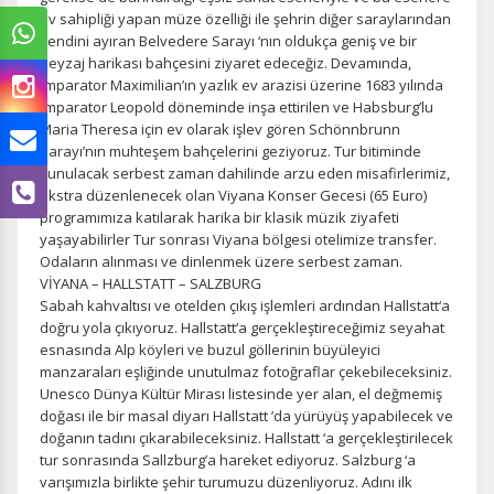
ev sahipliği yapan müze özelliği ile şehrin diğer saraylarından
kendini ayıran Belvedere Sarayı ‘nın oldukça geniş ve bir
peyzaj harikası bahçesini ziyaret edeceğiz. Devamında,
İmparator Maximilian’ın yazlık ev arazisi üzerine 1683 yılında
İmparator Leopold döneminde inşa ettirilen ve Habsburg’lu
Maria Theresa için ev olarak işlev gören Schönnbrunn
Sarayı’nın muhteşem bahçelerini geziyoruz. Tur bitiminde
sunulacak serbest zaman dahilinde arzu eden misafirlerimiz,
ekstra düzenlenecek olan Viyana Konser Gecesi (65 Euro)
programımıza katılarak harika bir klasik müzik ziyafeti
yaşayabilirler Tur sonrası Viyana bölgesi otelimize transfer.
Odaların alınması ve dinlenmek üzere serbest zaman.
VİYANA – HALLSTATT – SALZBURG
Sabah kahvaltısı ve otelden çıkış işlemleri ardından Hallstatt‘a
doğru yola çıkıyoruz. Hallstatt‘a gerçekleştireceğimiz seyahat
esnasında Alp köyleri ve buzul göllerinin büyüleyici
manzaraları eşliğinde unutulmaz fotoğraflar çekebileceksiniz.
Unesco Dünya Kültür Mirası listesinde yer alan, el değmemiş
doğası ile bir masal diyarı Hallstatt ’da yürüyüş yapabilecek ve
doğanın tadını çıkarabileceksiniz. Hallstatt ‘a gerçekleştirilecek
tur sonrasında Sallzburg’a hareket ediyoruz. Salzburg ‘a
varışımızla birlikte şehir turumuzu düzenliyoruz. Adını ilk