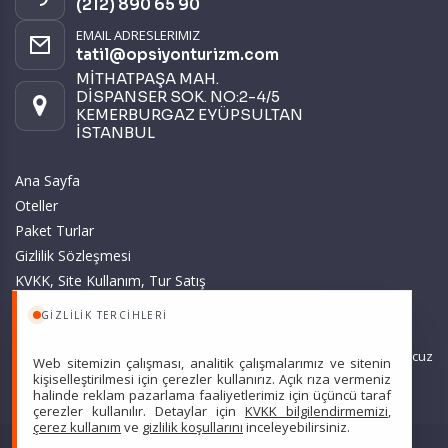
(212) 890 65 90
EMAIL ADRESLERIMIZ
tatil@opsiyonturizm.com
MİTHATPAŞA MAH.
DİSPANSER SOK. NO:2-4/5
KEMERBURGAZ EYÜPSULTAN
İSTANBUL
Ana Sayfa
Oteller
Paket Turlar
Gizlilik Sözleşmesi
KVKK, Site Kullanım, Tur Satış
ve Üyelik Sözleşmesi
GIZLILIK TERCIHLERI
Sitemizde anılan tüm fiyatlar, geçerli kartlar ile tek ödemede, en ucuz
Web sitemizin çalışması, analitik çalışmalarımız ve sitenin
başlangıç fiyatlardır ve yeterli kontenjan olması durumunda
kişiselleştirilmesi için çerezler kullanırız. Açık rıza vermeniz
halinde reklam pazarlama faaliyetlerimiz için üçüncü taraf
geçerlidir.
çerezler kullanılır. Detaylar için
KVKK bilgilendirmemizi
,
çerez kullanım
ve
gizlilik koşullarını
inceleyebilirsiniz.