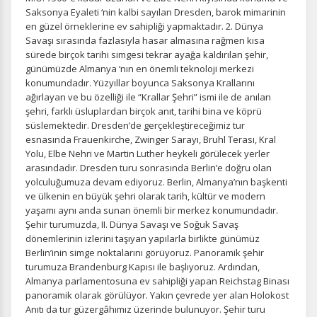
Saksonya Eyaleti ‘nin kalbi sayılan Dresden, barok mimarinin
en güzel örneklerine ev sahipliği yapmaktadır. 2. Dünya
Savaşı sırasında fazlasıyla hasar almasına rağmen kısa
sürede birçok tarihi simgesi tekrar ayağa kaldırılan şehir,
günümüzde Almanya ‘nın en önemli teknoloji merkezi
konumundadır. Yüzyıllar boyunca Saksonya Krallarını
ağırlayan ve bu özelliği ile “Krallar Şehri” ismi ile de anılan
şehri, farklı üsluplardan birçok anıt, tarihi bina ve köprü
süslemektedir. Dresden’de gerçekleştireceğimiz tur
esnasında Frauenkirche, Zwinger Sarayı, Bruhl Terası, Kral
Yolu, Elbe Nehri ve Martin Luther heykeli görülecek yerler
arasındadır. Dresden turu sonrasında Berlin’e doğru olan
yolculuğumuza devam ediyoruz. Berlin, Almanya’nın başkenti
ve ülkenin en büyük şehri olarak tarih, kültür ve modern
yaşamı aynı anda sunan önemli bir merkez konumundadır.
Şehir turumuzda, II. Dünya Savaşı ve Soğuk Savaş
dönemlerinin izlerini taşıyan yapılarla birlikte günümüz
Berlin’inin simge noktalarını görüyoruz. Panoramik şehir
turumuza Brandenburg Kapısı ile başlıyoruz. Ardından,
Almanya parlamentosuna ev sahipliği yapan Reichstag Binası
panoramik olarak görülüyor. Yakın çevrede yer alan Holokost
Anıtı da tur güzergâhımız üzerinde bulunuyor. Şehir turu