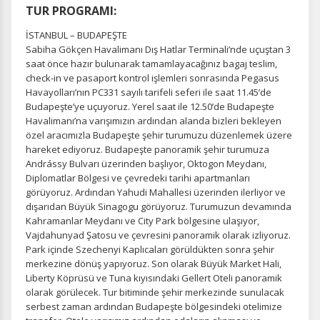
TUR PROGRAMI:
İSTANBUL – BUDAPEŞTE
Sabiha Gökçen Havalimanı Dış Hatlar Terminali’nde uçuştan 3
saat önce hazır bulunarak tamamlayacağınız bagaj teslim,
check-in ve pasaport kontrol işlemleri sonrasında Pegasus
Havayolları’nın PC331 sayılı tarifeli seferi ile saat 11.45’de
Budapeşte’ye uçuyoruz. Yerel saat ile 12.50’de Budapeşte
Havalimanı’na varışımızın ardından alanda bizleri bekleyen
özel aracımızla Budapeşte şehir turumuzu düzenlemek üzere
hareket ediyoruz. Budapeşte panoramik şehir turumuza
Andrássy Bulvarı üzerinden başlıyor, Oktogon Meydanı,
Diplomatlar Bölgesi ve çevredeki tarihi apartmanları
görüyoruz. Ardından Yahudi Mahallesi üzerinden ilerliyor ve
dışarıdan Büyük Sinagogu görüyoruz. Turumuzun devamında
Kahramanlar Meydanı ve City Park bölgesine ulaşıyor,
Vajdahunyad Şatosu ve çevresini panoramik olarak izliyoruz.
Park içinde Szechenyi Kaplıcaları görüldükten sonra şehir
merkezine dönüş yapıyoruz. Son olarak Büyük Market Hali,
Liberty Köprüsü ve Tuna kıyısındaki Gellert Oteli panoramik
olarak görülecek. Tur bitiminde şehir merkezinde sunulacak
serbest zaman ardından Budapeşte bölgesindeki otelimize