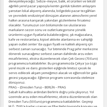
deneyimleyeceğiz. Sebze–meyve, balık, et ürünleri ve tekstil
ağırlıklı yerel pazar yapısıyla kentin günlük tüketim anlayışını
yansıtan lokal alışveriş alanında, bölgedeki pazar tezgâhları
ve çevredeki endüstriyel dönüşüm alanının atmosferini yerel
halkın arasına karışarak yakından gözlemleme fırsatımız
olacaktır. Turumuzun son bölümünde ise uluslararası
markaların sezon sonu ve outlet kategorisine yönelik
ürünlerini uygun fiyatlarla bulabileceğiniz, şık mağazalara,
kafe ve restoranlara, kişisel aktivite alanlarına ev sahipliği
yapan outlet center ‘da uygun fiyatlı ve kaliteli alışveriş için
serbest zaman sunacağız. Tur bitiminde Prag şehir merkezine
dönerek sunacağımız serbest zaman dahilinde arzu eden
misafirlerimiz, ekstra düzenlenecek olan Çek Gecesi (70 Euro)
programımıza katılabilirler. Bu programımızda Çekya ‘ya özgü
yerel müzik ve dans gösterileri eşliğinde limitsiz içecek ile
servis edilecek akşam yemeğimizi alacak ve eğlenceli bir gala
gecesi yaşayacağız. Eğlence programı sonrasında otelimize
dönüyoruz.
PRAG – (Dresden Turu) – BERLİN – PRAG
Sabah kahvaltısı ardından Berlin’e doğru yola çıkıyoruz. Yol
üzerinde arzu eden misafirlerimiz, ekstra düzenlenecek olan
Dresden Turu (50 Euro) programımıza katılabilirler. Geçmişi
M.Ö. 7500 ‘e kadar uzanan ve Elbe Nehri kıyısında konumu ve