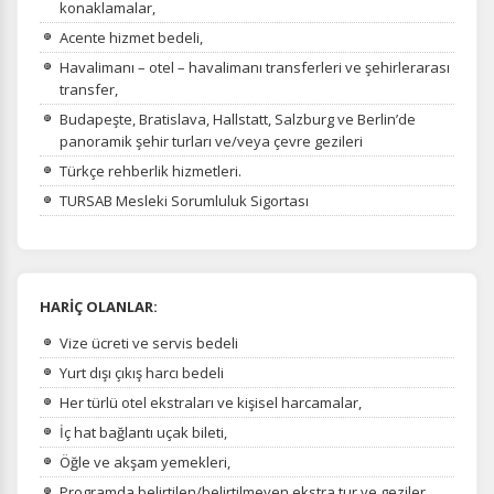
konaklamalar,
Acente hizmet bedeli,
Havalimanı – otel – havalimanı transferleri ve şehirlerarası
transfer,
Budapeşte, Bratislava, Hallstatt, Salzburg ve Berlin’de
panoramik şehir turları ve/veya çevre gezileri
Türkçe rehberlik hizmetleri.
TURSAB Mesleki Sorumluluk Sigortası
HARİÇ OLANLAR:
Vize ücreti ve servis bedeli
Yurt dışı çıkış harcı bedeli
Her türlü otel ekstraları ve kişisel harcamalar,
İç hat bağlantı uçak bileti,
Öğle ve akşam yemekleri,
Programda belirtilen/belirtilmeyen ekstra tur ve geziler,