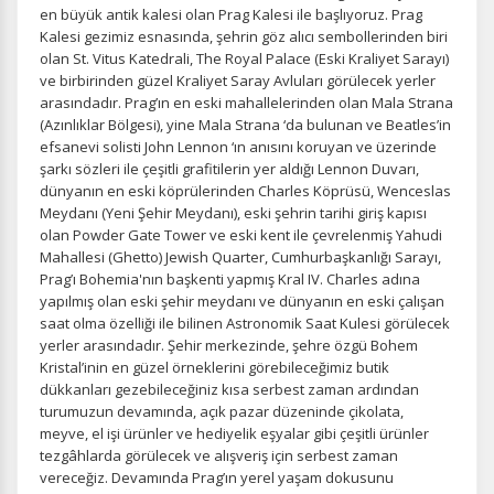
Size ve ilgi alanlarınıza uygun reklamlar göstermek için
en büyük antik kalesi olan Prag Kalesi ile başlıyoruz. Prag
kullanılır. Kapatırsanız reklamları görmeye devam
Kalesi gezimiz esnasında, şehrin göz alıcı sembollerinden biri
edersiniz, ancak daha az alakalı olabilirler.
olan St. Vitus Katedrali, The Royal Palace (Eski Kraliyet Sarayı)
ve birbirinden güzel Kraliyet Saray Avluları görülecek yerler
arasındadır. Prag’ın en eski mahallelerinden olan Mala Strana
(Azınlıklar Bölgesi), yine Mala Strana ‘da bulunan ve Beatles’in
efsanevi solisti John Lennon ‘ın anısını koruyan ve üzerinde
şarkı sözleri ile çeşitli grafitilerin yer aldığı Lennon Duvarı,
dünyanın en eski köprülerinden Charles Köprüsü, Wenceslas
Tercihleri Kaydet
Meydanı (Yeni Şehir Meydanı), eski şehrin tarihi giriş kapısı
olan Powder Gate Tower ve eski kent ile çevrelenmiş Yahudi
Mahallesi (Ghetto) Jewish Quarter, Cumhurbaşkanlığı Sarayı,
Prag’ı Bohemia'nın başkenti yapmış Kral IV. Charles adına
yapılmış olan eski şehir meydanı ve dünyanın en eski çalışan
saat olma özelliği ile bilinen Astronomik Saat Kulesi görülecek
yerler arasındadır. Şehir merkezinde, şehre özgü Bohem
Kristal’inin en güzel örneklerini görebileceğimiz butik
dükkanları gezebileceğiniz kısa serbest zaman ardından
turumuzun devamında, açık pazar düzeninde çikolata,
meyve, el işi ürünler ve hediyelik eşyalar gibi çeşitli ürünler
tezgâhlarda görülecek ve alışveriş için serbest zaman
vereceğiz. Devamında Prag’ın yerel yaşam dokusunu