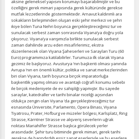
aksine geleneksel yapısını korumayı başarabilmiştir ve bu
özelliğini gerek mimari yapısında gerek kültüründe gerekse
mutfak lezzetlerinde göstermektedir. Arnavut kaldırımlı ara
sokakların birleşiminden oluşan eski şehir merkezi ve şehri
ikiye bölen Tuna Nehri boyunca gerçekleştireceğimiz tur ve
sunulacak serbest zaman sonrasında Viyana’ya doğru yola
çıkıyoruz. Viyana’ya varışımızla birlikte sunulacak serbest
zaman dahilinde arzu eden misafirlerimiz, ekstra
düzenlenecek olan Viyana Şaheserleri ve Sarayları Turu (60
Euro) programımıza katılabilirler. Turumuza ilk olarak Viyana
gezimiz ile başlıyoruz. Avusturya ‘nın başkenti olması yanında
Avrupa ‘nın en önemli kültür, politika ve sanat merkezlerinden
biri olan Viyana, tarih boyunca birçok imparatorluğa
başkentlik yapmış olması ve avantajlı coğrafi konumu sebebi
ile birçok medeniyete de ev sahipliği yapmıştır. Bu sayede
saraylar, katedraller ve tarihi binalar niceliği açısından
oldukça zengin olan Viyana ‘da gerçekleştireceğimiz tur
esnasında Üniversite, Parlamento, Opera Binası, Viyana
Tiyatrosu, Prater, Hofburg ve müzeler bölgesi, Karlsplatz, Ring
Strasse, Kärntner Strasse ve alışveriş severlerin uğrak
noktası Mariahilfer Strasse başlıca görülecek yerler
arasındadır. Şehir turu bitiminde gerek mimari, gerek tarihi
gerekse de barındırdığı eşsiz sanat eserleriyle ve bu eserlere