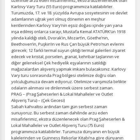
üzerinde arzu eden misafirlerimiz, ekstra düzenlenecek olan
Karlovy Vary Turu (55 Euro) programımıza katılabilirler.
Turumuzda, 17. ve 18. yüzyılda Avrupa sosyetesinin ve devlet
Zorunlu Çerezler
HER ZAMAN AKTIF
adamlarının uğrak yeri olmuş dönemin en meşhur
kentlerinden Karlovy Vary’nin eşsiz doğası içinde yan yana
Oturum yönetimi, güvenlik ve temel site işlevleri için
inşa edilmiş onlarca sarayı, Mustafa Kemal ATATÜRK’ün 1918
gereklidir. Bu çerezler olmadan site düzgün çalışmaz ve
yılında kaldığı oteli, Dvorak’ın, Mozart’ın, Göethe’nin,
devre dışı bırakılamaz.
Beethoven’in, Puşkin’in ve Rus Çarı büyük Petro’nun evlerini
görecek; 12 farklı termal suyun çıktığı termal galerileri ziyaret
edecek ve kristal, porselen, granat, kehribar taşlarının ve
diğer geleneksel Çek hediyelik eşyalarının satıldığı
mağazalardan alışveriş yapmak imkanı bulacaksınız. Karlovy
İstatistik Çerezleri
Vary turu sonrasında Prag bölgesi otelimize doğru olan
Ziyaretçilerin siteyi nasıl kullandığını anonim olarak
yolculuğumuza devam ediyoruz. Otelimize varışımızla birlikte
ölçeriz. Hangi sayfaların popüler olduğunu ve
odaların alınması ve dinlenmek üzere serbest zaman.
kullanıcıların nerede zorluk yaşadığını anlamamıza
PRAG – (Prag Şaheserleri & Lokal Mahalleler ve Outlet
yardımcı olur.
Alışveriş Turu) – (Çek Gecesi)
Sabah kahvaltısı ardından tam gün serbest zaman
sunuyoruz. Bu serbest zaman dahilinde arzu eden
misafirlerimiz, ekstra düzenlenecek olan Prag Şaheserleri &
Lokal Mahalleler ve Outlet Alışveriş Turu (75 Euro)
programımıza katılabilirler. Turumuza dünyanın en büyük
Pazarlama Çerezleri
kalelerinden ve Guinness Rekorlar Kitabı’na göre dünyanın