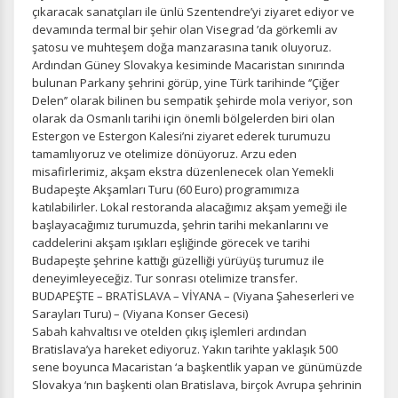
çıkaracak sanatçıları ile ünlü Szentendre’yi ziyaret ediyor ve
devamında termal bir şehir olan Visegrad ’da görkemli av
şatosu ve muhteşem doğa manzarasına tanık oluyoruz.
Ardından Güney Slovakya kesiminde Macaristan sınırında
bulunan Parkany şehrini görüp, yine Türk tarihinde ‘’Çiğer
Delen’’ olarak bilinen bu sempatik şehirde mola veriyor, son
olarak da Osmanlı tarihi için önemli bölgelerden biri olan
Estergon ve Estergon Kalesi’ni ziyaret ederek turumuzu
tamamlıyoruz ve otelimize dönüyoruz. Arzu eden
misafirlerimiz, akşam ekstra düzenlenecek olan Yemekli
Budapeşte Akşamları Turu (60 Euro) programımıza
katılabilirler. Lokal restoranda alacağımız akşam yemeği ile
başlayacağımız turumuzda, şehrin tarihi mekanlarını ve
caddelerini akşam ışıkları eşliğinde görecek ve tarihi
Budapeşte şehrine kattığı güzelliği yürüyüş turumuz ile
deneyimleyeceğiz. Tur sonrası otelimize transfer.
BUDAPEŞTE – BRATİSLAVA – VİYANA – (Viyana Şaheserleri ve
Sarayları Turu) – (Viyana Konser Gecesi)
Sabah kahvaltısı ve otelden çıkış işlemleri ardından
Bratislava’ya hareket ediyoruz. Yakın tarihte yaklaşık 500
sene boyunca Macaristan ‘a başkentlik yapan ve günümüzde
Slovakya ‘nın başkenti olan Bratislava, birçok Avrupa şehrinin