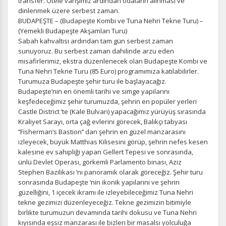
transfer. Otele varışımız ardından odaların alınması ve
dinlenmek üzere serbest zaman.
BUDAPEŞTE – (Budapeşte Kombi ve Tuna Nehri Tekne Turu) –
(Yemekli Budapeşte Akşamları Turu)
Sabah kahvaltısı ardından tam gün serbest zaman
sunuyoruz. Bu serbest zaman dahilinde arzu eden
misafirlerimiz, ekstra düzenlenecek olan Budapeşte Kombi ve
Tuna Nehri Tekne Turu (85 Euro) programımıza katılabilirler.
Turumuza Budapeşte şehir turu ile başlayacağız.
Budapeşte’nin en önemli tarihi ve simge yapılarını
keşfedeceğimiz şehir turumuzda, şehrin en popüler yerleri
Castle District ’te (Kale Bulvarı) yapacağımız yürüyüş sırasında
Kraliyet Sarayı, orta çağ evlerini görecek, Balıkçı tabyası
‘’Fisherman’s Bastion’’ dan şehrin en güzel manzarasını
izleyecek, büyük Matthias Kilisesini görüp, şehrin nefes kesen
kalesine ev sahipliği yapan Gellert Tepesi ve sonrasında,
ünlü Devlet Operası, görkemli Parlamento binası, Aziz
Stephen Bazilikası ‘nı panoramik olarak göreceğiz. Şehir turu
sonrasında Budapeşte ‘nin ikonik yapılarını ve şehrin
güzelliğini, 1 içecek ikramı ile izleyebileceğimiz Tuna Nehri
tekne gezimizi düzenleyeceğiz. Tekne gezimizin bitimiyle
birlikte turumuzun devamında tarihi dokusu ve Tuna Nehri
kıyısında eşsiz manzarası ile bizleri bir masalsı yolculuğa