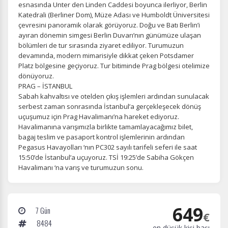
esnasında Unter den Linden Caddesi boyunca ilerliyor, Berlin
Katedrali (Berliner Dom), Müze Adası ve Humboldt Üniversitesi
çevresini panoramik olarak görüyoruz. Doğu ve Batı Berlin’i
ayıran dönemin simgesi Berlin Duvarı’nın günümüze ulaşan
bölümleri de tur sırasında ziyaret ediliyor. Turumuzun
devamında, modern mimarisiyle dikkat çeken Potsdamer
Platz bölgesine geçiyoruz. Tur bitiminde Prag bölgesi otelimize
dönüyoruz.
PRAG – İSTANBUL
Sabah kahvaltısı ve otelden çıkış işlemleri ardından sunulacak
serbest zaman sonrasında İstanbul’a gerçekleşecek dönüş
uçuşumuz için Prag Havalimanı’na hareket ediyoruz.
Havalimanına varışımızla birlikte tamamlayacağımız bilet,
bagaj teslim ve pasaport kontrol işlemlerinin ardından
Pegasus Havayolları ‘nın PC302 sayılı tarifeli seferi ile saat
15:50’de İstanbul’a uçuyoruz. TSİ 19:25’de Sabiha Gökçen
Havalimanı ‘na varış ve turumuzun sonu.
649
7 Gün
€
8484
en düşük kişi başı