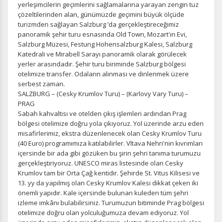
yerleşimcilerin geçimlerini sağlamalarına yarayan zengin tuz
çözeltilerinden alan, günümüzde geçimini büyük ölçüde
turizmden sağlayan Salzburg ’da gerçekleştireceğimiz
panoramik şehir turu esnasında Old Town, Mozart'ın Evi,
Salzburg Müzesi, Festung Hohensalzburg Kalesi, Salzburg
Katedrali ve Mirabell Sarayı panoramik olarak görülecek
yerler arasındadır. Şehir turu biriminde Salzburg bölgesi
otelimize transfer. Odaların alınması ve dinlenmek üzere
serbest zaman.
SALZBURG – (Cesky Krumlov Turu) – (Karlovy Vary Turu) –
PRAG
Sabah kahvaltısı ve otelden çıkış işlemleri ardından Prag
bölgesi otelimize doğru yola çıkıyoruz. Yol üzerinde arzu eden
misafirlerimiz, ekstra düzenlenecek olan Cesky Krumlov Turu
(40 Euro) programımıza katılabilirler. Vltava Nehri'nin kıvrımları
içersinde bir ada gibi gözüken bu şirin şehri tanıma turumuzu
gerçekleştiriyoruz. UNESCO miras listesinde olan Cesky
Krumlov tam bir Orta Çağ kentidir. Şehirde St. Vitus Kilisesi ve
ÇEREZ KULLANIM AYARLARINIZ
13. yy da yapılmış olan Cesky Krumlov Kalesi dikkat çeken iki
Çerez tercihlerinizi
belirleyin
.
önemli yapıdır. Kale içersinde bulunan kuleden tüm şehri
izleme imkânı bulabilirsiniz. Turumuzun bitiminde Prag bölgesi
Daha fazla bilgi için
KVKK bilgilendirmemizi
,
çerez kullanım
ve
otelimize doğru olan yolculuğumuza devam ediyoruz. Yol
gizlilik koşullarını
inceleyebilirsiniz.