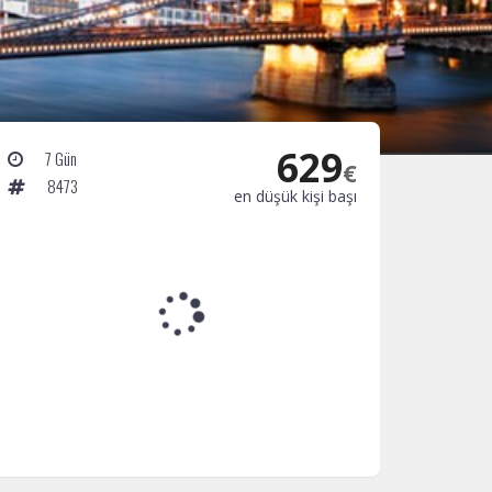
629
7 Gün
€
8473
en düşük kişi başı