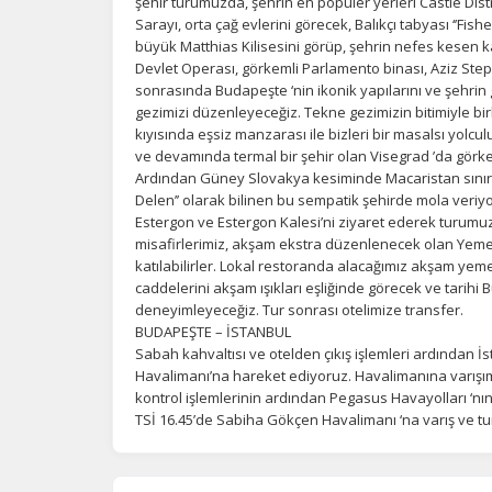
şehir turumuzda, şehrin en popüler yerleri Castle Distr
Sarayı, orta çağ evlerini görecek, Balıkçı tabyası ‘’Fi
büyük Matthias Kilisesini görüp, şehrin nefes kesen k
Devlet Operası, görkemli Parlamento binası, Aziz Step
sonrasında Budapeşte ‘nin ikonik yapılarını ve şehrin g
gezimizi düzenleyeceğiz. Tekne gezimizin bitimiyle b
kıyısında eşsiz manzarası ile bizleri bir masalsı yolcu
ve devamında termal bir şehir olan Visegrad ’da gör
Ardından Güney Slovakya kesiminde Macaristan sınırın
Delen’’ olarak bilinen bu sempatik şehirde mola veriyo
Estergon ve Estergon Kalesi’ni ziyaret ederek turum
misafirlerimiz, akşam ekstra düzenlenecek olan Yeme
katılabilirler. Lokal restoranda alacağımız akşam yeme
caddelerini akşam ışıkları eşliğinde görecek ve tarihi 
deneyimleyeceğiz. Tur sonrası otelimize transfer.
BUDAPEŞTE – İSTANBUL
Sabah kahvaltısı ve otelden çıkış işlemleri ardından
Havalimanı’na hareket ediyoruz. Havalimanına varışımı
kontrol işlemlerinin ardından Pegasus Havayolları ‘nın P
TSİ 16.45’de Sabiha Gökçen Havalimanı ‘na varış ve 