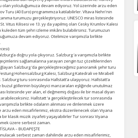
patırsanız reklamları görmeye devam edersiniz, ancak daha az
ru olan yolculuğumuza devam ediyoruz. Yol üzerinde arzu eden
akalı olabilirler.
 Turu (40 Euro) programımıza katılabilirler. Vltava Nehri'nin
ri tanıma turumuzu gerçekleştiriyoruz. UNESCO miras listesinde
t. Vitus Kilisesi ve 13. yy da yapılmış olan Cesky Krumlov Kalesi
an kuleden tüm şehri izleme imkânı bulabilirsiniz. Turumuzun
luğumuza devam ediyoruz. Otelimize varışımızla birlikte
Tümünü Reddet
Tümünü Kabul Et
Tercihleri Kaydet
.
cesi)
lzburg’a doğru yola çıkıyoruz. Salzburg ‘a varışımızla birlikte
 geçimlerini sağlamalarına yarayan zengin tuz çözeltilerinden
layan Salzburg ’da gerçekleştireceğimiz panoramik şehir turu
Festung Hohensalzburg Kalesi, Salzburg Katedrali ve Mirabell
Salzburg turu sonrasında Hallstatt’a ulaşıyoruz. Hallstatt‘a
 buzul göllerinin büyüleyici manzaraları eşliğinde unutulmaz
sı listesinde yer alan, el değmemiş doğası ile bir masal diyarı
arabileceksiniz. Hallstatt ‘a gerçekleştirilecek tur sonrasında
varışımızla birlikte odaların alınması ve dinlenmek üzere
 arzu eden misafirlerimiz, ekstra düzenlenecek olan Viyana
bir klasik müzik ziyafeti yaşayabilirler Tur sonrası Viyana
lenmek üzere serbest zaman.
RATİSLAVA – BUDAPEŞTE
sunulacak serbest zaman dahilinde arzu eden misafirlerimiz,