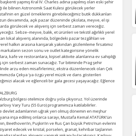
başkenti yapmış Kral IV. Charles adına yapılmış olan eski şehir
ze daha kişiselleştirilmiş bir web deneyimi sunmak için bazı bilgileri tarayıcınızda
polayabilir, bunları yurt içi ve yurt dışındaki hizmet sağlayıcılarla paylaşabiliriz. Bu
i ile bilinen Astronomik Saat Kulesi görülecek yerler
in vermemeyi seçebilirsiniz ancak bu durumda sitemiz umduğumuz gibi çalışmaya
al’inin en güzel örneklerini görebileceğimiz butik dükkanları
lir.
Daha fazla bilgi için
KVKK bilgilendirmemizi
,
çerez kullanım
ve
gizlilik koşullarını
un devamında, açık pazar düzeninde çikolata, meyve, el işi
celeyebilirsiniz.
hlarda görülecek ve alışveriş için serbest zaman vereceğiz.
iz. Sebze–meyve, balık, et ürünleri ve tekstil ağırlıklı yerel
tan lokal alışveriş alanında, bölgedeki pazar tezgâhları ve
erel halkın arasına karışarak yakından gözlemleme fırsatımız
orunlu Çerezler
HER ZAMAN AKTIF
markaların sezon sonu ve outlet kategorisine yönelik
urum yönetimi, güvenlik ve temel site işlevleri için gereklidir. Bu
ara, kafe ve restoranlara, kişisel aktivite alanlarına ev sahipliği
rezler olmadan site düzgün çalışmaz ve devre dışı bırakılamaz.
riş için serbest zaman sunacağız. Tur bitiminde Prag şehir
nde arzu eden misafirlerimiz, ekstra düzenlenecek olan Çek
ramımızda Çekya ‘ya özgü yerel müzik ve dans gösterileri
eğimizi alacak ve eğlenceli bir gala gecesi yaşayacağız. Eğlence
statistik Çerezleri
yaretçilerin siteyi nasıl kullandığını anonim olarak ölçeriz. Hangi
 SALZBURG
yfaların popüler olduğunu ve kullanıcıların nerede zorluk yaşadığını
alzburg bölgesi otelimize doğru yola çıkıyoruz. Yol üzerinde
lamamıza yardımcı olur.
lovy Vary Turu (55 Euro) programımıza katılabilirler.
ve devlet adamlarının uğrak yeri olmuş dönemin en meşhur
n yana inşa edilmiş onlarca sarayı, Mustafa Kemal ATATÜRK’ün
azarlama Çerezleri
’nin, Beethoven’in, Puşkin’in ve Rus Çarı büyük Petro’nun evlerini
 ziyaret edecek ve kristal, porselen, granat, kehribar taşlarının
ze ve ilgi alanlarınıza uygun reklamlar göstermek için kullanılır.
ğı mağazalardan alışveriş yapmak imkanı bulacaksınız. Karlovy