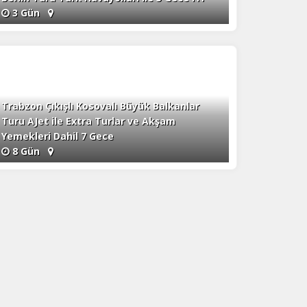
3 Gün
Trabzon Çıkışlı Kosovalı Büyük Balkanlar
Turu AJet ile Extra Turlar ve Akşam
Yemekleri Dahil 7 Gece
8 Gün