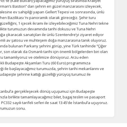
ict ’te (Kale Bulvarı) yapacağımız yürüyüş sırasında Kraliyet
sherman’s Bastion’’ dan şehrin en güzel manzarasını izleyecek,
alesine ev sahipliği yapan Gellert Tepesi ve sonrasında, ünlü
hen Bazilikası ‘nı panoramik olarak göreceğiz. Şehir turu
üzelliğini, 1 içecek ikramı ile izleyebileceğimiz Tuna Nehri tekne
irlikte turumuzun devamında tarihi dokusu ve Tuna Nehri
luğa çıkaracak sanatçıları ile ünlü Szentendre’yi ziyaret ediyor
kemli av şatosu ve muhteşem doğa manzarasına tanık oluyoruz.
da bulunan Parkany şehrini görüp, yine Türk tarihinde ‘’Çiğer
r, son olarak da Osmanlı tarihi için önemli bölgelerden biri olan
uzu tamamlıyoruz ve otelimize dönüyoruz. Arzu eden
kli Budapeşte Akşamları Turu (60 Euro) programımıza
ği ile başlayacağımız turumuzda, şehrin tarihi mekanlarını ve
Budapeşte şehrine kattığı güzelliği yürüyüş turumuz ile
 İstanbul’a gerçekleşecek dönüş uçuşumuz için Budapeşte
zla birlikte tamamlayacağımız bilet, bagaj teslim ve pasaport
C332 sayılı tarifeli seferi ile saat 13:45’de İstanbul’a uçuyoruz.
turumuzun sonu.