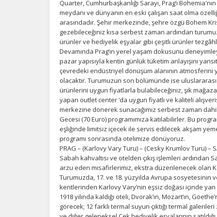
Quarter, Cumhurbaşkanlığı Sarayı, Prag’ı Bohemia'nın 
Si
de
meydanı ve dünyanın en eski çalışan saat olma özelliğ
iz
arasındadır. Şehir merkezinde, şehre özgü Bohem Krist
bi
gezebileceğiniz kısa serbest zaman ardından turumuz
in
ürünler ve hediyelik eşyalar gibi çeşitli ürünler tezgâ
Devamında Prag’ın yerel yaşam dokusunu deneyimleyeceğ
pazar yapısıyla kentin günlük tüketim anlayışını yansı
çevredeki endüstriyel dönüşüm alanının atmosferini y
Z
olacaktır. Turumuzun son bölümünde ise uluslararası 
Ot
ürünlerini uygun fiyatlarla bulabileceğiniz, şık mağazal
çe
yapan outlet center ‘da uygun fiyatlı ve kaliteli alışve
merkezine dönerek sunacağımız serbest zaman dahili
Gecesi (70 Euro) programımıza katılabilirler. Bu prog
eşliğinde limitsiz içecek ile servis edilecek akşam yem
İ
programı sonrasında otelimize dönüyoruz.
Zi
PRAG – (Karlovy Vary Turu) – (Cesky Krumlov Turu) –
sa
Sabah kahvaltısı ve otelden çıkış işlemleri ardından S
an
arzu eden misafirlerimiz, ekstra düzenlenecek olan Kar
Turumuzda, 17. ve 18. yüzyılda Avrupa sosyetesinin 
kentlerinden Karlovy Vary’nin eşsiz doğası içinde ya
P
1918 yılında kaldığı oteli, Dvorak’ın, Mozart’ın, Göethe
görecek; 12 farklı termal suyun çıktığı termal galerileri
Si
ve diğer geleneksel Çek hediyelik eşyalarının satıldı