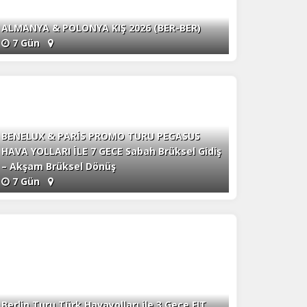
na
ALMANYA & POLONYA KIŞ 2026 (BER-BER)
7 Gün
BENELUX & PARİS PROMO TURU PEGASUS
HAVA YOLLARI İLE 7 GECE Sabah Brüksel Gidiş
– Akşam Brüksel Dönüş
7 Gün
Berlin Turu Türk Havayolları ile 3 Gece FIT