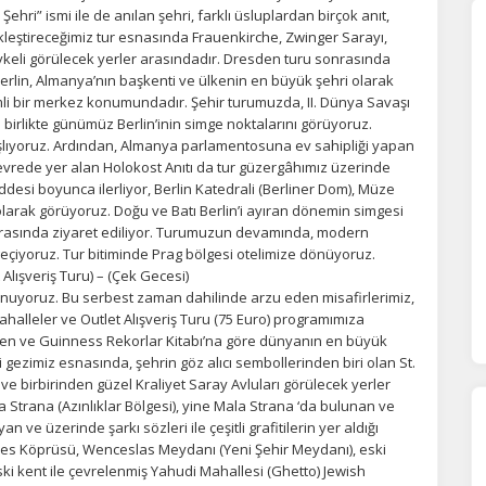
 Şehri” ismi ile de anılan şehri, farklı üsluplardan birçok anıt,
kleştireceğimiz tur esnasında Frauenkirche, Zwinger Sarayı,
eykeli görülecek yerler arasındadır. Dresden turu sonrasında
rlin, Almanya’nın başkenti ve ülkenin en büyük şehri olarak
li bir merkez konumundadır. Şehir turumuzda, II. Dünya Savaşı
 birlikte günümüz Berlin’inin simge noktalarını görüyoruz.
lıyoruz. Ardından, Almanya parlamentosuna ev sahipliği yapan
evrede yer alan Holokost Anıtı da tur güzergâhımız üzerinde
esi boyunca ilerliyor, Berlin Katedrali (Berliner Dom), Müze
larak görüyoruz. Doğu ve Batı Berlin’i ayıran dönemin simgesi
sırasında ziyaret ediliyor. Turumuzun devamında, modern
eçiyoruz. Tur bitiminde Prag bölgesi otelimize dönüyoruz.
Alışveriş Turu) – (Çek Gecesi)
uyoruz. Bu serbest zaman dahilinde arzu eden misafirlerimiz,
alleler ve Outlet Alışveriş Turu (75 Euro) programımıza
nden ve Guinness Rekorlar Kitabı’na göre dünyanın en büyük
i gezimiz esnasında, şehrin göz alıcı sembollerinden biri olan St.
) ve birbirinden güzel Kraliyet Saray Avluları görülecek yerler
 Strana (Azınlıklar Bölgesi), yine Mala Strana ‘da bulunan ve
ÇEREZ KULLANIM AYARLARINIZ
n ve üzerinde şarkı sözleri ile çeşitli grafitilerin yer aldığı
erez tercihlerinizi
belirleyin
.
es Köprüsü, Wenceslas Meydanı (Yeni Şehir Meydanı), eski
ski kent ile çevrelenmiş Yahudi Mahallesi (Ghetto) Jewish