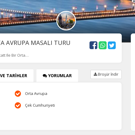
RTA AVRUPA MASALI TURU
tatt Ile Bir Orta…
Broşür İndir
 VE TARİHLER
YORUMLAR
Orta Avrupa
Çek Cumhuriyeti