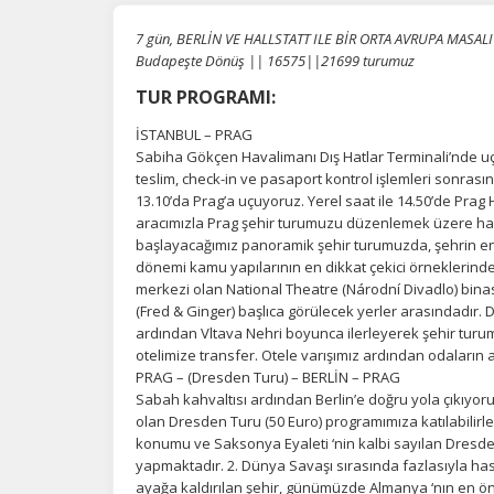
7 gün, BERLİN VE HALLSTATT ILE BİR ORTA AVRUPA MASALI T
Budapeşte Dönüş || 16575||21699 turumuz
TUR PROGRAMI:
İSTANBUL – PRAG
Sabiha Gökçen Havalimanı Dış Hatlar Terminali’nde u
teslim, check-in ve pasaport kontrol işlemleri sonrasın
13.10’da Prag’a uçuyoruz. Yerel saat ile 14.50’de Prag
aracımızla Prag şehir turumuzu düzenlemek üzere har
başlayacağımız panoramik şehir turumuzda, şehrin en 
dönemi kamu yapılarının en dikkat çekici örneklerind
merkezi olan National Theatre (Národní Divadlo) bin
(Fred & Ginger) başlıca görülecek yerler arasındadır
ardından Vltava Nehri boyunca ilerleyerek şehir turu
otelimize transfer. Otele varışımız ardından odaları
PRAG – (Dresden Turu) – BERLİN – PRAG
Sabah kahvaltısı ardından Berlin’e doğru yola çıkıyor
olan Dresden Turu (50 Euro) programımıza katılabilirle
konumu ve Saksonya Eyaleti ‘nin kalbi sayılan Dresde
yapmaktadır. 2. Dünya Savaşı sırasında fazlasıyla ha
ayağa kaldırılan şehir, günümüzde Almanya ‘nın en ö