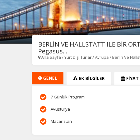
BERLİN VE HALLSTATT ILE BİR O
Pegasus...
Ana Sayfa
/
Yurt Dışı Turlar
/
Avrupa
/
Berlin Ve Halls
GENEL
EK BİLGİLER
FİYAT
7 Günlük Program
Avusturya
Macaristan