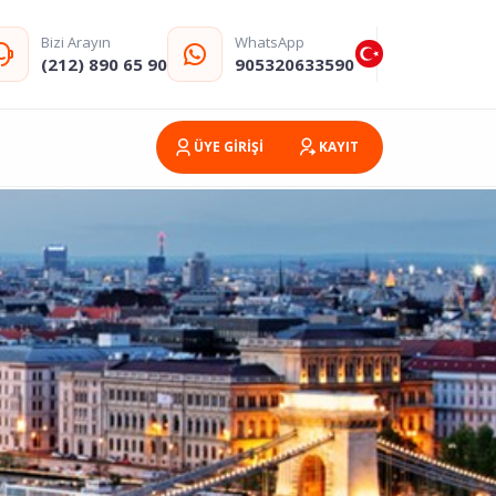
Bizi Arayın
WhatsApp
(212) 890 65 90
905320633590
ÜYE GİRİŞİ
KAYIT