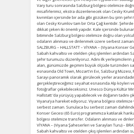
Ka
Vary turu sonrasında Salzburg bölgesi otelimize doğ
al
misafirlerimiz, ekstra düzenlenecek olan Cesky Krumlov
kıvrımları içersinde bir ada gibi gözüken bu şirin şeh
olan Cesky Krumlov tam bir Orta Çağ kentidir. Şehirde S
dikkat çeken iki önemli yapıdır. Kale içersinde bulun
bitiminde Salzburg bölgesi otelimize doğru olan yolcu
odaların alınması ve dinlenmek üzere serbest zaman
SALZBURG – HALLSTATT – VİYANA – (Viyana Konser Ge
Sabah kahvaltısı ve otelden çıkış işlemleri ardından Sa
şehir turumuzu düzenliyoruz. Adını ilk yerleşimcilerin
alan, günümüzde geçimini büyük ölçüde turizmden sağ
esnasında Old Town, Mozart'ın Evi, Salzburg Müzesi, 
Sarayı panoramik olarak görülecek yerler arasındadır. 
gerçekleştireceğimiz seyahat esnasında Alp köyleri ve
fotoğraflar çekebileceksiniz. Unesco Dünya Kültür Mira
Hallstatt ’da yürüyüş yapabilecek ve doğanın tadını çık
Viyana’ya hareket ediyoruz. Viyana bölgesi otelimize 
serbest zaman. Sunulaca bu serbest zaman dahilinde
Konser Gecesi (65 Euro) programımıza katılarak harika 
bölgesi otelimize transfer. Odaların alınması ve din
VİYANA – (Viyana Şaheserleri ve Sarayları Turu) – B
Sabah kahvaltısı ve otelden çıkış işlemleri ardından 