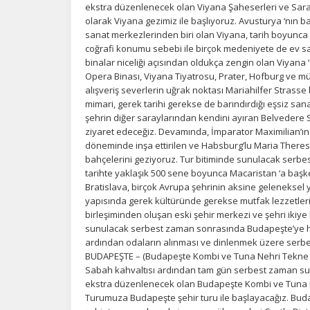
ekstra düzenlenecek olan Viyana Şaheserleri ve Sarayl
olarak Viyana gezimiz ile başlıyoruz. Avusturya ‘nın b
sanat merkezlerinden biri olan Viyana, tarih boyunca 
coğrafi konumu sebebi ile birçok medeniyete de ev sahi
binalar niceliği açısından oldukça zengin olan Viyana
Opera Binası, Viyana Tiyatrosu, Prater, Hofburg ve mü
alışveriş severlerin uğrak noktası Mariahilfer Strasse 
mimari, gerek tarihi gerekse de barındırdığı eşsiz sana
şehrin diğer saraylarından kendini ayıran Belvedere S
ziyaret edeceğiz. Devamında, İmparator Maximilian’ın 
döneminde inşa ettirilen ve Habsburg’lu Maria There
bahçelerini geziyoruz. Tur bitiminde sunulacak serbe
tarihte yaklaşık 500 sene boyunca Macaristan ‘a baş
Bratislava, birçok Avrupa şehrinin aksine geleneksel y
yapısında gerek kültüründe gerekse mutfak lezzetleri
birleşiminden oluşan eski şehir merkezi ve şehri ikiy
sunulacak serbest zaman sonrasında Budapeşte’ye ha
ardından odaların alınması ve dinlenmek üzere serb
BUDAPEŞTE – (Budapeşte Kombi ve Tuna Nehri Tekne T
Sabah kahvaltısı ardından tam gün serbest zaman sun
ekstra düzenlenecek olan Budapeşte Kombi ve Tuna Neh
Turumuza Budapeşte şehir turu ile başlayacağız. Buda