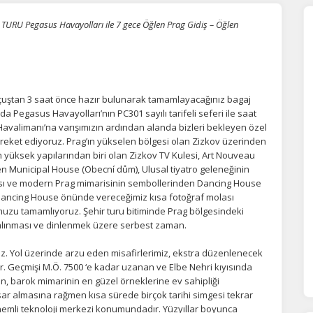
URU Pegasus Havayolları ile 7 gece Öğlen Prag Gidiş – Öğlen
çuştan 3 saat önce hazır bulunarak tamamlayacağınız bagaj
da Pegasus Havayolları’nın PC301 sayılı tarifeli seferi ile saat
 Havalimanı’na varışımızın ardından alanda bizleri bekleyen özel
eket ediyoruz. Prag’ın yükselen bölgesi olan Zizkov üzerinden
yüksek yapılarından biri olan Zizkov TV Kulesi, Art Nouveau
en Municipal House (Obecní dům), Ulusal tiyatro geleneğinin
ası ve modern Prag mimarisinin sembollerinden Dancing House
. Dancing House önünde vereceğimiz kısa fotoğraf molası
muzu tamamlıyoruz. Şehir turu bitiminde Prag bölgesindeki
n alınması ve dinlenmek üzere serbest zaman.
uz. Yol üzerinde arzu eden misafirlerimiz, ekstra düzenlenecek
r. Geçmişi M.Ö. 7500 ‘e kadar uzanan ve Elbe Nehri kıyısında
n, barok mimarinin en güzel örneklerine ev sahipliği
sar almasına rağmen kısa sürede birçok tarihi simgesi tekrar
nemli teknoloji merkezi konumundadır. Yüzyıllar boyunca