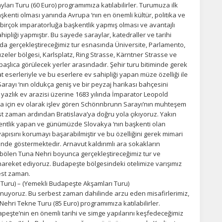
arı Turu (60 Euro) programımıza katılabilirler. Turumuza ilk
aşkenti olması yanında Avrupa ‘nın en önemli kültür, politika ve
birçok imparatorluğa başkentlik yapmış olması ve avantajlı
pliği yapmıştır. Bu sayede saraylar, katedraller ve tarihi
 ‘da gerçekleştireceğimiz tur esnasında Üniversite, Parlamento,
zeler bölgesi, Karlsplatz, Ring Strasse, Kärntner Strasse ve
başlıca görülecek yerler arasındadır. Şehir turu bitiminde gerek
t eserleriyle ve bu eserlere ev sahipliği yapan müze özelliği ile
arayı ‘nın oldukça geniş ve bir peyzaj harikası bahçesini
yazlık ev arazisi üzerine 1683 yılında İmparator Leopold
sa için ev olarak işlev gören Schönnbrunn Sarayı’nın muhteşem
st zaman ardından Bratislava’ya doğru yola çıkıyoruz. Yakın
kentlik yapan ve günümüzde Slovakya ‘nın başkenti olan
apısını korumayı başarabilmiştir ve bu özelliğini gerek mimari
nde göstermektedir. Arnavut kaldırımlı ara sokakların
e bölen Tuna Nehri boyunca gerçekleştireceğimiz tur ve
reket ediyoruz. Budapeşte bölgesindeki otelimize varışımız
est zaman.
uru) – (Yemekli Budapeşte Akşamları Turu)
uyoruz. Bu serbest zaman dahilinde arzu eden misafirlerimiz,
ri Tekne Turu (85 Euro) programımıza katılabilirler.
peşte’nin en önemli tarihi ve simge yapılarını keşfedeceğimiz