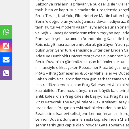
Saksonya Krallarını ağırlayan ve bu özelliği ile “Krallar
tarihi bina ve köprü süslemektedir. Dresden’de gerçe
Bruhl Terası, Kral Yolu, Elbe Nehri ve Martin Luther h
Berlin’e doğru olan yolculuğumuza devam ediyoruz. Be
tarih, kültür ve modern yaşamı aynı anda sunan önem
ve Soğuk Savaş dönemlerinin izlerini taşıyan yapılarla
Panoramik şehir turumuza Brandenburg Kapısı ile baş
Reichstag Binası panoramik olarak görülüyor. Yakın ç
bulunuyor. Şehir turu esnasında Unter den Linden Cadd
Adası ve Humboldt Üniversitesi çevresini panoramik o
Berlin Duvarı’nın günümüze ulaşan bölümleri de tur 
mimarisiyle dikkat çeken Potsdamer Platz bölgesine g
PRAG – (Prag Şaheserleri & Lokal Mahalleler ve Outlet 
Sabah kahvaltısı ardından tam gün serbest zaman sun
ekstra düzenlenecek olan Prag Şaheserleri & Lokal Mah
katılabilirler. Turumuza dünyanın en büyük kaleleri
antik kalesi olan Prag Kalesi ile başlıyoruz. Prag Kales
Vitus Katedrali, The Royal Palace (Eski Kraliyet Sarayı
arasındadır. Prag’ın en eski mahallelerinden olan Mala
Beatles’in efsanevi solisti John Lennon ‘ın anısını koruya
Ç
Lennon Duvarı, dünyanın en eski köprülerinden Charl
şehrin tarihi giriş kapısı olan Powder Gate Tower ve e