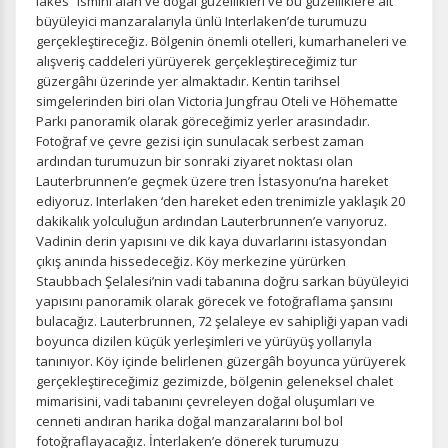
lakes” ismini alan ve doğal güzellikleri ve bu güzelliklere ait
büyüleyici manzaralarıyla ünlü Interlaken’de turumuzu
gerçekleştireceğiz. Bölgenin önemli otelleri, kumarhaneleri ve
alışveriş caddeleri yürüyerek gerçekleştireceğimiz tur
güzergâhı üzerinde yer almaktadır. Kentin tarihsel
simgelerinden biri olan Victoria Jungfrau Oteli ve Höhematte
Parkı panoramik olarak göreceğimiz yerler arasındadır.
Fotoğraf ve çevre gezisi için sunulacak serbest zaman
ardından turumuzun bir sonraki ziyaret noktası olan
Lauterbrunnen’e geçmek üzere tren İstasyonu’na hareket
ediyoruz. Interlaken ‘den hareket eden trenimizle yaklaşık 20
dakikalık yolculuğun ardından Lauterbrunnen’e varıyoruz.
Vadinin derin yapısını ve dik kaya duvarlarını istasyondan
çıkış anında hissedeceğiz. Köy merkezine yürürken
Staubbach Şelalesi’nin vadi tabanına doğru sarkan büyüleyici
yapısını panoramik olarak görecek ve fotoğraflama şansını
bulacağız. Lauterbrunnen, 72 şelaleye ev sahipliği yapan vadi
boyunca dizilen küçük yerleşimleri ve yürüyüş yollarıyla
tanınıyor. Köy içinde belirlenen güzergâh boyunca yürüyerek
gerçekleştireceğimiz gezimizde, bölgenin geleneksel chalet
mimarisini, vadi tabanını çevreleyen doğal oluşumları ve
cenneti andıran harika doğal manzaralarını bol bol
fotoğraflayacağız. İnterlaken’e dönerek turumuzu