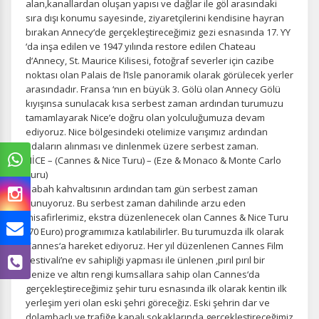
alan,kanallardan oluşan yapısı ve dağlar ile göl arasındaki
sıra dışı konumu sayesinde, ziyaretçilerini kendisine hayran
bırakan Annecy‘de gerçekleştireceğimiz gezi esnasında 17. YY
‘da inşa edilen ve 1947 yılında restore edilen Chateau
d’Annecy, St. Maurice Kilisesi, fotoğraf severler için cazibe
noktası olan Palais de l’Isle panoramik olarak görülecek yerler
arasındadır. Fransa ‘nın en büyük 3. Gölü olan Annecy Gölü
kıyışınsa sunulacak kısa serbest zaman ardından turumuzu
tamamlayarak Nice’e doğru olan yolculuğumuza devam
ediyoruz. Nice bölgesindeki otelimize varışımız ardından
odaların alınması ve dinlenmek üzere serbest zaman.
NİCE – (Cannes & Nice Turu) – (Eze & Monaco & Monte Carlo
Turu)
Sabah kahvaltısının ardından tam gün serbest zaman
sunuyoruz. Bu serbest zaman dahilinde arzu eden
misafirlerimiz, ekstra düzenlenecek olan Cannes & Nice Turu
(70 Euro) programımıza katılabilirler. Bu turumuzda ilk olarak
Cannes‘a hareket ediyoruz. Her yıl düzenlenen Cannes Film
Festivali’ne ev sahipliği yapması ile ünlenen ,pırıl pırıl bir
denize ve altın rengi kumsallara sahip olan Cannes‘da
gerçekleştireceğimiz şehir turu esnasında ilk olarak kentin ilk
yerleşim yeri olan eski şehri göreceğiz. Eski şehrin dar ve
dolambaçlı ve trafiğe kapalı sokaklarında gerçekleştireceğimiz