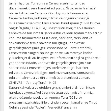
tamamlıyoruz. Tur sonrası Cenevre şehir turumuzu
düzenlemek üzere hareket ediyoruz. “İsviçre’nin Fransız’ı”
olarak bilinen ve Cenevre Gölü kıyısında konumlanan
Cenevre, tarihin, kültürün, bilimin ve doğanın birleştiği
muazzam bir şehirdir. Uluslararası kuruluşların (CERN, Dünya
Sağlık Örgütü, UEFA, FIFA, Birleşmiş Milletler) merkezlerinin
Cenevre’de bulunması, şehri kültür ve idari açıdan merkezi bir
konuma taşımaktadır. Müzelerin, parkların, tarihi anıt ve
sokakların ve temiz havanın buluştuğu Cenevre‘de
gerçekleştireceğimiz gezi esnasında St.Pierre Katedrali,
Cenevre’nin simgesi haline gelen ve 140 metreye kadar
yükselen Jet d’Eau fıskiyesi ve Reform Anıtı başlıca görülecek
yerler arasındadır. Cenevre‘de gerçekleştireceğimiz tur
sonrasında Cenevre bölgesi otelimize doğru hareket
ediyoruz. Cenevre bölgesi otelimize varışımız sonrasında
odaların alınması ve dinlenmek üzere serbest zaman.
CENEVRE – (Annecy Turu) – NİCE
Sabah kahvaltısı ve otelden çıkış işlemleri ardından Nice’e
hareket ediyoruz. Yol üzerinde arzu eden misafirlerimiz,
ekstra düzenlenecek olan Annecy Turu (50 Euro)
programımıza katılabilirler. İçinden geçen kanallar ve Thiou
Nehri sayesinde “Alpler’in Venedik‘i” unvanını