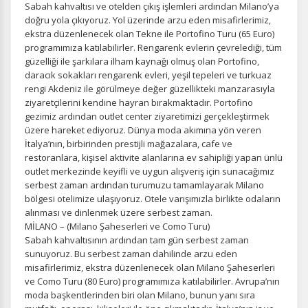
Sabah kahvaltısı ve otelden çıkış işlemleri ardından Milano’ya
Çerez tercihlerinizi
belirleyin
.
doğru yola çıkıyoruz. Yol üzerinde arzu eden misafirlerimiz,
ekstra düzenlenecek olan Tekne ile Portofino Turu (65 Euro)
Daha fazla bilgi için
KVKK bilgilendirmemizi
,
çerez kullanım
ve
programımıza katılabilirler. Rengarenk evlerin çevrelediği, tüm
gizlilik koşullarını
inceleyebilirsiniz.
güzelliği ile şarkılara ilham kaynağı olmuş olan Portofino,
daracık sokakları rengarenk evleri, yeşil tepeleri ve turkuaz
rengi Akdeniz ile görülmeye değer güzellikteki manzarasıyla
Zorunlu Çerezler
HER ZAMAN AKTIF
ziyaretçilerini kendine hayran bırakmaktadır. Portofino
Oturum yönetimi, güvenlik ve temel site işlevleri için
gezimiz ardından outlet center ziyaretimizi gerçekleştirmek
gereklidir. Bu çerezler olmadan site düzgün çalışmaz ve
üzere hareket ediyoruz. Dünya moda akımına yön veren
devre dışı bırakılamaz.
İtalya’nın, birbirinden prestijli mağazalara, cafe ve
restoranlara, kişisel aktivite alanlarına ev sahipliği yapan ünlü
outlet merkezinde keyifli ve uygun alışveriş için sunacağımız
serbest zaman ardından turumuzu tamamlayarak Milano
bölgesi otelimize ulaşıyoruz. Otele varışımızla birlikte odaların
alınması ve dinlenmek üzere serbest zaman.
İstatistik Çerezleri
MİLANO – (Milano Şaheserleri ve Como Turu)
Ziyaretçilerin siteyi nasıl kullandığını anonim olarak
Sabah kahvaltısının ardından tam gün serbest zaman
ölçeriz. Hangi sayfaların popüler olduğunu ve
sunuyoruz. Bu serbest zaman dahilinde arzu eden
kullanıcıların nerede zorluk yaşadığını anlamamıza
misafirlerimiz, ekstra düzenlenecek olan Milano Şaheserleri
yardımcı olur.
ve Como Turu (80 Euro) programımıza katılabilirler. Avrupa’nın
moda başkentlerinden biri olan Milano, bunun yanı sıra