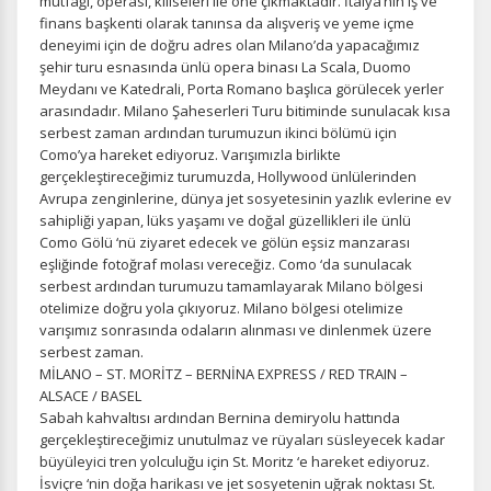
mutfağı, operası, kiliseleri ile öne çıkmaktadır. İtalya’nın iş ve
finans başkenti olarak tanınsa da alışveriş ve yeme içme
deneyimi için de doğru adres olan Milano’da yapacağımız
şehir turu esnasında ünlü opera binası La Scala, Duomo
Pazarlama Çerezleri
Meydanı ve Katedrali, Porta Romano başlıca görülecek yerler
Size ve ilgi alanlarınıza uygun reklamlar göstermek için
arasındadır. Milano Şaheserleri Turu bitiminde sunulacak kısa
kullanılır. Kapatırsanız reklamları görmeye devam
serbest zaman ardından turumuzun ikinci bölümü için
edersiniz, ancak daha az alakalı olabilirler.
Como’ya hareket ediyoruz. Varışımızla birlikte
gerçekleştireceğimiz turumuzda, Hollywood ünlülerinden
Avrupa zenginlerine, dünya jet sosyetesinin yazlık evlerine ev
sahipliği yapan, lüks yaşamı ve doğal güzellikleri ile ünlü
Como Gölü ‘nü ziyaret edecek ve gölün eşsiz manzarası
eşliğinde fotoğraf molası vereceğiz. Como ‘da sunulacak
serbest ardından turumuzu tamamlayarak Milano bölgesi
Tercihleri Kaydet
otelimize doğru yola çıkıyoruz. Milano bölgesi otelimize
varışımız sonrasında odaların alınması ve dinlenmek üzere
serbest zaman.
MİLANO – ST. MORİTZ – BERNİNA EXPRESS / RED TRAIN –
ALSACE / BASEL
Sabah kahvaltısı ardından Bernina demiryolu hattında
gerçekleştireceğimiz unutulmaz ve rüyaları süsleyecek kadar
büyüleyici tren yolculuğu için St. Moritz ‘e hareket ediyoruz.
İsviçre ‘nin doğa harikası ve jet sosyetenin uğrak noktası St.