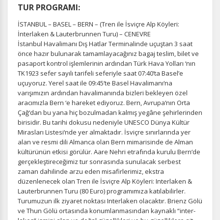
TUR PROGRAMI:
İSTANBUL – BASEL – BERN – (Tren ile İsviçre Alp Köyleri:
İnterlaken & Lauterbrunnen Turu) – CENEVRE
İstanbul Havalimanı Dış Hatlar Terminalinde uçuştan 3 saat
önce hazır bulunarak tamamlayacağınız bagaj teslim, bilet ve
pasaport kontrol işlemlerinin ardından Türk Hava Yolları ‘nın
TK1923 sefer sayılı tarifeli seferiyle saat 07:40’ta Basel’e
uçuyoruz. Yerel saat ile 09:45‘te Basel Havalimanı‘na
varışımızın ardından havalimanında bizleri bekleyen özel
aracımızla Bern ‘e hareket ediyoruz. Bern, Avrupa‘nın Orta
Çağ‘dan bu yana hiç bozulmadan kalmış yegâne şehirlerinden
birisidir. Bu tarihi dokusu nedeniyle UNESCO Dünya Kültür
Mirasları Listesi‘nde yer almaktadır. İsviçre sınırlarında yer
alan ve resmi dili Almanca olan Bern mimarisinde de Alman
kültürünün etkisi görülür. Aare Nehri etrafında kurulu Bern‘de
gerçekleştireceğimiz tur sonrasında sunulacak serbest
zaman dahilinde arzu eden misafirlerimiz, ekstra
düzenlenecek olan Tren ile İsviçre Alp Köyleri: Interlaken &
Lauterbrunnen Turu (80 Euro) programımıza katılabilirler.
Turumuzun ilk ziyaret noktası Interlaken olacaktır. Brienz Gölü
ve Thun Gölü ortasında konumlanmasından kaynaklı “inter-