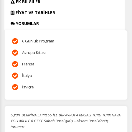
EK BİLGİLER
FİYAT VE TARİHLER
YORUMLAR
6 Günlük Program
Avrupa Kıtası
Fransa
İtalya
İsviçre
6 gün, BERNİNA EXPRESS İLE BİR AVRUPA MASALI TURU TÜRK HAVA
YOLLARI İLE 6 GECE Sabah Basel gidiş – Akşam Basel dönüş
turumuz