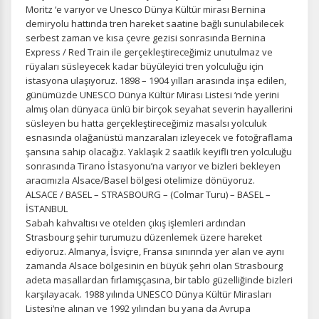
Moritz ‘e varıyor ve Unesco Dünya Kültür mirası Bernina
demiryolu hattında tren hareket saatine bağlı sunulabilecek
serbest zaman ve kısa çevre gezisi sonrasında Bernina
Express / Red Train ile gerçekleştireceğimiz unutulmaz ve
rüyaları süsleyecek kadar büyüleyici tren yolculuğu için
istasyona ulaşıyoruz. 1898 – 1904 yılları arasında inşa edilen,
günümüzde UNESCO Dünya Kültür Mirası Listesi ‘nde yerini
almış olan dünyaca ünlü bir birçok seyahat severin hayallerini
süsleyen bu hatta gerçekleştireceğimiz masalsı yolculuk
esnasında olağanüstü manzaraları izleyecek ve fotoğraflama
şansına sahip olacağız. Yaklaşık 2 saatlik keyifli tren yolculuğu
sonrasında Tirano İstasyonu’na varıyor ve bizleri bekleyen
aracımızla Alsace/Basel bölgesi otelimize dönüyoruz.
ALSACE / BASEL – STRASBOURG – (Colmar Turu) – BASEL –
İSTANBUL
Sabah kahvaltısı ve otelden çıkış işlemleri ardından
Strasbourg şehir turumuzu düzenlemek üzere hareket
ediyoruz. Almanya, İsviçre, Fransa sınırında yer alan ve aynı
zamanda Alsace bölgesinin en büyük şehri olan Strasbourg
adeta masallardan fırlamışçasına, bir tablo güzelliğinde bizleri
karşılayacak. 1988 yılında UNESCO Dünya Kültür Mirasları
Listesi‘ne alınan ve 1992 yılından bu yana da Avrupa