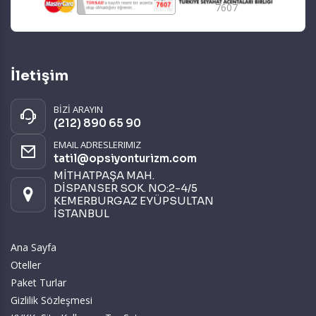
7607
İletişim
BİZİ ARAYIN
(212) 890 65 90
EMAIL ADRESLERIMIZ
tatil@opsiyonturizm.com
MİTHATPAŞA MAH.
DİSPANSER SOK. NO:2-4/5
KEMERBURGAZ EYÜPSULTAN
İSTANBUL
Ana Sayfa
Oteller
Paket Turlar
Gizlilik Sözleşmesi