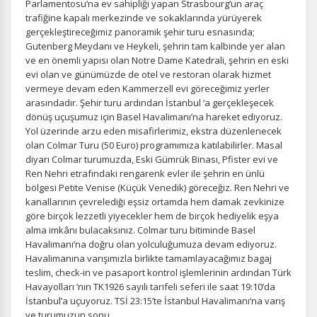
Parlamentosu‘na ev sahipliği yapan Strasbourg‘un araç
trafiğine kapalı merkezinde ve sokaklarında yürüyerek
gerçekleştireceğimiz panoramik şehir turu esnasında;
Gutenberg Meydanı ve Heykeli, şehrin tam kalbinde yer alan
ve en önemli yapısı olan Notre Dame Katedrali, şehrin en eski
evi olan ve günümüzde de otel ve restoran olarak hizmet
vermeye devam eden Kammerzell evi göreceğimiz yerler
arasındadır. Şehir turu ardından İstanbul ‘a gerçekleşecek
dönüş uçuşumuz için Basel Havalimanı’na hareket ediyoruz.
Yol üzerinde arzu eden misafirlerimiz, ekstra düzenlenecek
olan Colmar Turu (50 Euro) programımıza katılabilirler. Masal
diyarı Colmar turumuzda, Eski Gümrük Binası, Pfister evi ve
Ren Nehri etrafındaki rengarenk evler ile şehrin en ünlü
bölgesi Petite Venise (Küçük Venedik) göreceğiz. Ren Nehri ve
kanallarının çevrelediği eşsiz ortamda hem damak zevkinize
göre birçok lezzetli yiyecekler hem de birçok hediyelik eşya
alma imkânı bulacaksınız. Colmar turu bitiminde Basel
Havalimanı’na doğru olan yolculuğumuza devam ediyoruz.
Havalimanına varışımızla birlikte tamamlayacağımız bagaj
teslim, check-in ve pasaport kontrol işlemlerinin ardından Türk
Havayolları ‘nın TK1926 sayılı tarifeli seferi ile saat 19:10’da
İstanbul’a uçuyoruz. TSİ 23:15’te İstanbul Havalimanı‘na varış
ve turumuzun sonu.