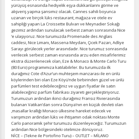
yürüyüş esnasında hediyelik eşya dükkanlarını görme ve
alışveriş yapma şansımız olacak. Cannes sahili boyunca
uzanan ve birçok lüks restaurant, mağaza ve otele ev
sahipliği yapan La Croissette Bulvarı ve Meynadier Sokağı
gezimiz ardından sunulacak serbest zaman sonrasında Nice
‘e ulaşıyoruz. Nice turumuzda Promenade des Anglais
caddesi, Nice Limanı, Massena Meydanı, Çicek Pazarı, Adliye
Sarayı görülecek yerler arasındadır. Nice turumuz sonrasında
verilecek serbest zaman esnasında arzu eden misafirlerimiz
ekstra düzenlenecek olan, Eze & Monaco & Monte Carlo Turu
(80 Euro) programımıza katılabilirler. Bu turumuzda ilk
durağımız Cote d’Azur‘un muhteşem manzarası ile en ünlü
köylerinden biri olan Eze Köyü‘nde birbirinden güzel ve ünlü
parfümleri test edebileceğiniz ve uygun fiyatlar ile satın
alabileceğiniz parfüm fabrikası ziyareti gerçekleştiriyoruz.
Turumuzun ardından ikinci durağımız Fransız Rivierasında
bulanan Vatikan’dan sonra Dünya’nın en küçük devleti olan
,masallar krallığı Monaco ülkesine hareket edecek ve
varışımızın ardından lüks ve ihtişamın odak noktası Monte
Carlo panoramik şehir turumuzu düzenleyeceğiz. Turumuzun
ardından Nice bölgesindeki otelimize dönüyoruz.
NİCE – (Tekne ile Portofino Turu) – OUTLET – MİLANO
ÇEREZ KULLANIM AYARLARINIZ