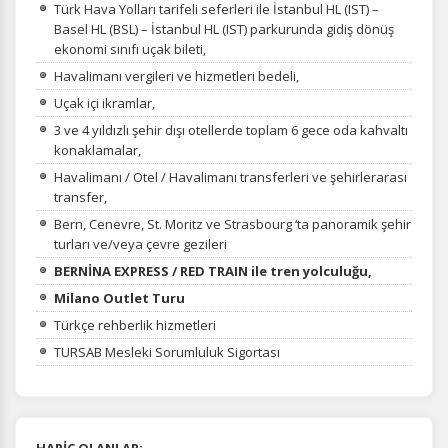
Türk Hava Yolları tarifeli seferleri ile İstanbul HL (IST) –
Basel HL (BSL) – İstanbul HL (IST) parkurunda gidiş dönüş
ekonomi sınıfı uçak bileti,
Havalimanı vergileri ve hizmetleri bedeli,
Uçak içi ikramlar,
3 ve 4 yıldızlı şehir dışı otellerde toplam 6 gece oda kahvaltı
konaklamalar,
Havalimanı / Otel / Havalimanı transferleri ve şehirlerarası
transfer,
Bern, Cenevre, St. Moritz ve Strasbourg ‘ta panoramik şehir
turları ve/veya çevre gezileri
BERNİNA EXPRESS / RED TRAIN ile tren yolculuğu,
Milano Outlet Turu
Türkçe rehberlik hizmetleri
TURSAB Mesleki Sorumluluk Sigortası