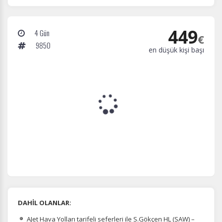
449
4 Gün
€
9850
en düşük kişi başı
DAHİL OLANLAR:
AJet Hava Yolları tarifeli seferleri ile S.Gökçen HL (SAW) –