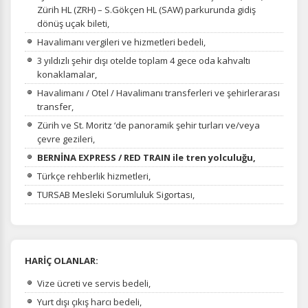
Zürih HL (ZRH) – S.Gökçen HL (SAW) parkurunda gidiş
dönüş uçak bileti,
Havalimanı vergileri ve hizmetleri bedeli,
3 yıldızlı şehir dışı otelde toplam 4 gece oda kahvaltı
konaklamalar,
Havalimanı / Otel / Havalimanı transferleri ve şehirlerarası
transfer,
Zürih ve St. Moritz ‘de panoramik şehir turları ve/veya
çevre gezileri,
BERNİNA EXPRESS / RED TRAIN ile tren yolculuğu,
Türkçe rehberlik hizmetleri,
TURSAB Mesleki Sorumluluk Sigortası,
HARİÇ OLANLAR:
Vize ücreti ve servis bedeli,
Yurt dışı çıkış harcı bedeli,