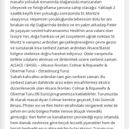
masalsı yolculuk esnasında olağanüstü manzaraları
izleyecek ve fotoğraflama şansına sahip olacağız. Yaklaşık 2
saatlik keyifli tren yolculuğu sonrasında St. Moritz’e
ulaşıyoruz. Hepimizin çocukluğunda tebessüm dolu bir anı
bırakan ve Alp Dağları‘nda dedesi ve en yakın arkadaşı Peter
ile yaşayan sevimli kahramanımız Heidi‘nin ana vatanı olan
İsviçre ‘nin, doğa harikası ve jet sosyetenin uğrak noktası St.
Moritz ‘e varışımız ardından gerçekleştireceğimiz çevre gezisi
ve sunulacak kısa serbest zaman ardından Alsace/Basel
bölgesi otelimize doğru hareket ediyoruz. Otele varışımızla
birlikte odaların alınması ve dinlenmek üzere serbest zaman.
ÇEREZ KULLANIM AYARLARINIZ
ALSACE / BASEL – (Alsace İkonları: Colmar & Riquewihr &
Çerez tercihlerinizi
belirleyin
.
Obernai Turu) – (Strasbourg Turu)
Sabah kahvaltısı ardından tam gün serbest zaman. Bu
Daha fazla bilgi için
KVKK bilgilendirmemizi
,
çerez kullanım
ve
serbest zaman dahilinde arzu eden misafirlerimiz ekstra
gizlilik koşullarını
inceleyebilirsiniz.
düzenlenecek olan Alsace İkonları: Colmar & Riquewihr &
Obernai Turu (95 Euro) programımıza katılabilirler. Turumuzda
ilk olarak masal diyarı Colmar kentine geçecek, Eski Gümrük
Zorunlu Çerezler
HER ZAMAN AKTIF
Binası, Pfister evi ve Ren Nehri etrafındaki rengarenk evler ile
şehrin en ünlü bölgesi Petite Venise (Küçük Venedik)
Oturum yönetimi, güvenlik ve temel site işlevleri için
göreceğiz. Ren Nehri ve kanallarının çevrelediği eşsiz ortamda
gereklidir. Bu çerezler olmadan site düzgün çalışmaz ve
hem damak zevkinize göre birçok lezzetli yiyecekler hem de
devre dışı bırakılamaz.
birçok hediyelik eşya alma imkânı bulacaksınız. Turumuzun