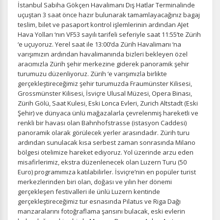
İstanbul Sabiha Gökçen Havalimanı Dış Hatlar Terminalinde
uçuştan 3 saat önce hazır bulunarak tamamlayacağınız bagaj
teslim, bilet ve pasaport kontrol işlemlerinin ardından AJet
Hava Yolları ‘nın VF53 sayılı tarifeli seferiyle saat 11:55’te Zürih
‘e uçuyoruz. Yerel saat ile 13:00‘da Zürih Havalimanı ‘na
varışımızın ardından havalimanında bizleri bekleyen özel
aracımızla Zürih şehir merkezine giderek panoramik şehir
turumuzu düzenliyoruz. Zürih ‘e varışımızla birlikte
gerçekleştireceğimiz şehir turumuzda Fraumünster Kilisesi,
Grossmünster Kilisesi, İsviçre Ulusal Müzesi, Opera Binası,
Zürih Gölü, Saat Kulesi, Eski Lonca Evleri, Zurich Altstadt (Eski
Şehir) ve dünyaca ünlü mağazalarla çevrelenmiş hareketli ve
renkli bir havası olan Bahnhofstrasse (istasyon Caddesi)
panoramik olarak görülecek yerler arasındadır. Zürih turu
ardından sunulacak kısa serbest zaman sonrasında Milano
bölgesi otelimize hareket ediyoruz. Yol üzerinde arzu eden
misafirlerimiz, ekstra düzenlenecek olan Luzern Turu (50
Euro) programımıza katılabilirler. İsviçre’nin en popüler turist
merkezlerinden biri olan, doğası ve yılın her dönemi
gerçekleşen festivalleri ile ünlü Luzern kentinde
gerçekleştireceğimiz tur esnasında Pilatus ve Riga Dağı
manzaralarını fotoğraflama şansını bulacak, eski evlerin