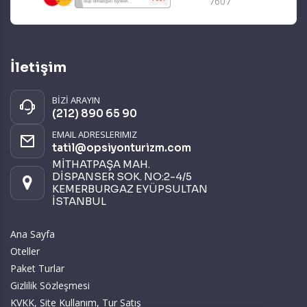
7607
İletişim
BİZİ ARAYIN
(212) 890 65 90
EMAIL ADRESLERIMIZ
tatil@opsiyonturizm.com
MİTHATPAŞA MAH.
DİSPANSER SOK. NO:2-4/5
KEMERBURGAZ EYÜPSULTAN
İSTANBUL
Ana Sayfa
Oteller
Paket Turlar
Gizlilik Sözleşmesi
KVKK, Site Kullanım, Tur Satış