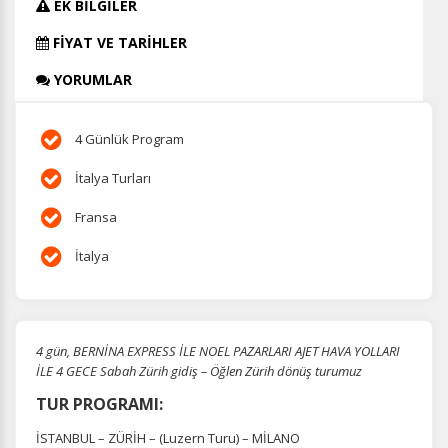
EK BİLGİLER
FİYAT VE TARİHLER
YORUMLAR
4 Günlük Program
İtalya Turları
Fransa
İtalya
4 gün, BERNİNA EXPRESS İLE NOEL PAZARLARI AJET HAVA YOLLARI
İLE 4 GECE Sabah Zürih gidiş – Öğlen Zürih dönüş turumuz
TUR PROGRAMI:
İSTANBUL – ZÜRİH – (Luzern Turu) – MİLANO