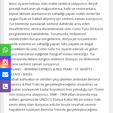
ikinci ziyaret noktası olan outlet center’a ulaşıyoruz. Birçok
prestijli markanın şık mağazalarına, kafe ve restoranlara,
kişisel aktivite alanlarına ev sahipliği yapan outlet center’da
uygun fiyatı ve kaliteli alışveriş için serbest zaman sunuyoruz.
Tur bitiminde sunulacak serbest dahilinde arzu eden
misafirlerimiz, ekstra düzenlenecek olan Como Turu (50 Euro)
programımıza katılabilirler. Turumuzda, Hollywood
ünlülerinden Avrupa zenginlerine, dünya jet sosyetesinin
yazlık evlerine ev sahipliği yapan, lüks yaşamı ve doğal
güzellikleri ile ünlü Como Gölü ‘nü ziyaret edecek ve gölün
eşsiz manzarası eşliğinde fotoğraf molası vereceğiz. Tur
sonrasında Milano bölgesi otelimize dönüyor ve dinlenmek
üzere serbest zaman sunuyoruz.
MİLANO – BERNİNA EXPRESS & RED TRAIN – ST. MORİTZ –
ALSACE / BASEL
Sabah kahvaltısı ve otelden çıkış işlemleri ardından Bernina
Express & Red Train ile gerçekleştireceğimiz unutulmaz ve
rüyaları süsleyecek kadar büyüleyici tren yolculuğu için Tirano
tren istasyona ulaşıyoruz. 1898 – 1904 yılları arasında inşa
edilen, günümüzde UNESCO Dünya Kültür Mirası Listesi ‘nde
yerini almış olan dünyaca ünlü bir birçok seyahat severin
hayallerini süsleyen Bernina Treni ile gerçekleştireceğimiz