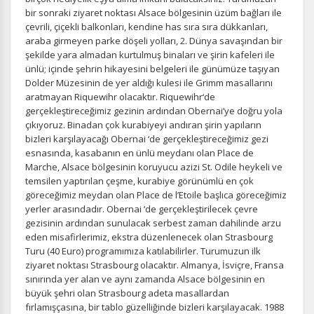
bir sonraki ziyaret noktası Alsace bölgesinin üzüm bağları ile
çevrili, çiçekli balkonları, kendine has sıra sıra dükkanları,
araba girmeyen parke döşeli yolları, 2. Dünya savaşından bir
şekilde yara almadan kurtulmuş binaları ve şirin kafeleri ile
İstatistik Çerezleri
ünlü; içinde şehrin hikayesini belgeleri ile günümüze taşıyan
Ziyaretçilerin siteyi nasıl kullandığını anonim olarak
Dolder Müzesinin de yer aldığı kulesi ile Grimm masallarını
ölçeriz. Hangi sayfaların popüler olduğunu ve
aratmayan Riquewihr olacaktır. Riquewihr‘de
kullanıcıların nerede zorluk yaşadığını anlamamıza
gerçekleştireceğimiz gezinin ardından Obernai’ye doğru yola
yardımcı olur.
çıkıyoruz. Binadan çok kurabiyeyi andıran şirin yapıların
bizleri karşılayacağı Obernai ‘de gerçekleştireceğimiz gezi
esnasında, kasabanın en ünlü meydanı olan Place de
Marche, Alsace bölgesinin koruyucu azizi St. Odile heykeli ve
temsilen yaptırılan çeşme, kurabiye görünümlü en çok
göreceğimiz meydan olan Place de l’Etoile başlıca göreceğimiz
Pazarlama Çerezleri
yerler arasındadır. Obernai ‘de gerçekleştirilecek çevre
Size ve ilgi alanlarınıza uygun reklamlar göstermek için
gezisinin ardından sunulacak serbest zaman dahilinde arzu
kullanılır. Kapatırsanız reklamları görmeye devam
eden misafirlerimiz, ekstra düzenlenecek olan Strasbourg
edersiniz, ancak daha az alakalı olabilirler.
Turu (40 Euro) programımıza katılabilirler. Turumuzun ilk
ziyaret noktası Strasbourg olacaktır. Almanya, İsviçre, Fransa
sınırında yer alan ve aynı zamanda Alsace bölgesinin en
büyük şehri olan Strasbourg adeta masallardan
fırlamışçasına, bir tablo güzelliğinde bizleri karşılayacak. 1988