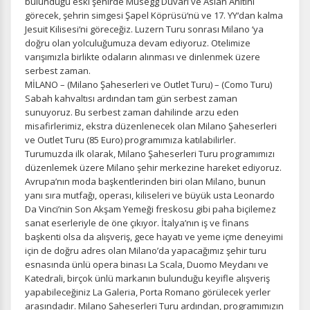
bulunduğu eski şehirde Musegg Duvarı ve Aslan Anıtını
görecek, şehrin simgesi Şapel Köprüsü‘nü ve 17. YY‘dan kalma
Jesuit Kilisesi‘ni göreceğiz. Luzern Turu sonrası Milano ‘ya
doğru olan yolculuğumuza devam ediyoruz. Otelimize
varışımızla birlikte odaların alınması ve dinlenmek üzere
serbest zaman.
MİLANO – (Milano Şaheserleri ve Outlet Turu) – (Como Turu)
Sabah kahvaltısı ardından tam gün serbest zaman
sunuyoruz. Bu serbest zaman dahilinde arzu eden
misafirlerimiz, ekstra düzenlenecek olan Milano Şaheserleri
ve Outlet Turu (85 Euro) programımıza katılabilirler.
Turumuzda ilk olarak, Milano Şaheserleri Turu programımızı
düzenlemek üzere Milano şehir merkezine hareket ediyoruz.
Avrupa’nın moda başkentlerinden biri olan Milano, bunun
yanı sıra mutfağı, operası, kiliseleri ve büyük usta Leonardo
Da Vinci’nin Son Akşam Yemeği freskosu gibi paha biçilemez
sanat eserleriyle de öne çıkıyor. İtalya’nın iş ve finans
başkenti olsa da alışveriş, gece hayatı ve yeme içme deneyimi
için de doğru adres olan Milano’da yapacağımız şehir turu
esnasında ünlü opera binası La Scala, Duomo Meydanı ve
Katedrali, birçok ünlü markanın bulunduğu keyifle alışveriş
yapabileceğiniz La Galeria, Porta Romano görülecek yerler
arasındadır. Milano Şaheserleri Turu ardından, programımızın