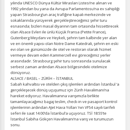
yılında UNESCO Dünya Kültür Mirasları Listesi‘ne alınan ve
1992 yılından bu yana da Avrupa Parlamentosu‘na ev sahipliği
Tercihleri Kaydet
yapan Strasbourg‘un araç trafiğine kapalı merkezinde ve
sokaklarında yürüyerek gerçekleştireceğimiz şehir turu
esnasında; bizleri masal diyarının tam ortasında hissettirecek
olan Alsace Evleri ile ünlü Küçük Fransa (Petite France),
Gutenberg Meydanı ve Heykeli, şehrin tam kalbinde yer alan
ve en önemli yapısı olan Notre Dame Katedrali, şehrin en eski
evi olan ve günümüzde de otel ve restoran olarak hizmet
vermeye devam eden Kammerzell evi göreceğimiz yerler
arasındadır. Strasbourg şehir turu sonrasında sunulacak
serbest zaman ardından Alsace bölgesindeki otelimize
dönüyoruz.
ALSACE / BASEL – ZÜRİH – İSTANBUL
Sabah kahvaltısı ve otelden çıkış işlemleri ardından İstanbul ‘a
gerçekleşecek dönüş uçuşumuz için Zürih Havalimanı’na
hareket ediyoruz. Havalimanına varışımızla birlikte
tamamlayacağımız bagaj teslim, check-in ve pasaport kontrol
işlemlerinin ardından AJet Hava Yolları ‘nın VF54 sayılı tarifeli
seferi ile saat 14:00’da İstanbul’a uçuyoruz. TSİ 18:55’te
İstanbul Sabiha Gökçen Havalimanı‘na varış ve turumuzun
sonu.