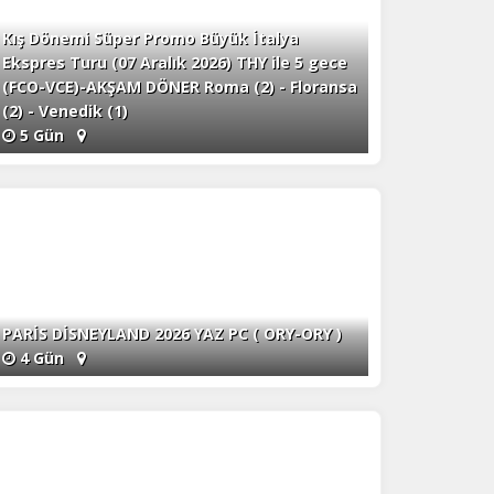
Kış Dönemi Süper Promo Büyük İtalya
Ekspres Turu (07 Aralık 2026) THY ile 5 gece
(FCO-VCE)-AKŞAM DÖNER Roma (2) - Floransa
(2) - Venedik (1)
5 Gün
PARİS DİSNEYLAND 2026 YAZ PC ( ORY-ORY )
4 Gün