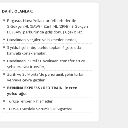
DAHİL OLANLAR:
Pegasus Hava Yolları tarifeli seferleri ile
S.Gökçen HL (SAW) – Zürih HL (ZRH) – S.Gökçen
HL (SAW) parkurunda gidiş dönüş uçak bileti,
Havalimanı vergileri ve hizmetleri bedeli,
3 yıldızlı şehir dışı otelde toplam 4 gece oda
kahvaltı konaklamalar,
Havalimanı / Otel / Havalimanı transferleri ve
şehirlerarası transfer,
Zürih ve St. Moritz ‘de panoramik şehir turları
ve/veya çevre gezileri,
BERNİNA EXPRESS / RED TRAIN ile tren
yolculuğu,
Türkçe rehberlik hizmetleri,
TURSAB Mesleki Sorumluluk Sigortası,
na