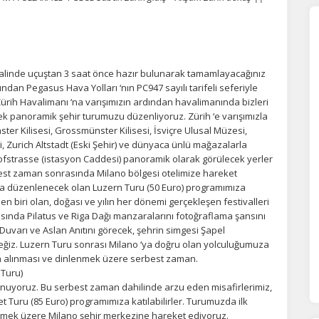
alinde uçuştan 3 saat önce hazır bulunarak tamamlayacağınız
ından Pegasus Hava Yolları ‘nın PC947 sayılı tarifeli seferiyle
e Zürih Havalimanı ‘na varışımızın ardından havalimanında bizleri
ek panoramik şehir turumuzu düzenliyoruz. Zürih ‘e varışımızla
ter Kilisesi, Grossmünster Kilisesi, İsviçre Ulusal Müzesi,
i, Zurich Altstadt (Eski Şehir) ve dünyaca ünlü mağazalarla
hofstrasse (istasyon Caddesi) panoramik olarak görülecek yerler
best zaman sonrasında Milano bölgesi otelimize hareket
tra düzenlenecek olan Luzern Turu (50 Euro) programımıza
nden biri olan, doğası ve yılın her dönemi gerçekleşen festivalleri
asında Pilatus ve Riga Dağı manzaralarını fotoğraflama şansını
uvarı ve Aslan Anıtını görecek, şehrin simgesi Şapel
ÇEREZ KULLANIM AYARLARINIZ
eceğiz. Luzern Turu sonrası Milano ‘ya doğru olan yolculuğumuza
erez tercihlerinizi
belirleyin
.
rın alınması ve dinlenmek üzere serbest zaman.
 Turu)
uyoruz. Bu serbest zaman dahilinde arzu eden misafirlerimiz,
ze daha kişiselleştirilmiş bir web deneyimi sunmak için bazı bilgileri tarayıcınızda
polayabilir, bunları yurt içi ve yurt dışındaki hizmet sağlayıcılarla paylaşabiliriz. Bu
 Turu (85 Euro) programımıza katılabilirler. Turumuzda ilk
in vermemeyi seçebilirsiniz ancak bu durumda sitemiz umduğumuz gibi çalışmaya
emek üzere Milano şehir merkezine hareket ediyoruz.