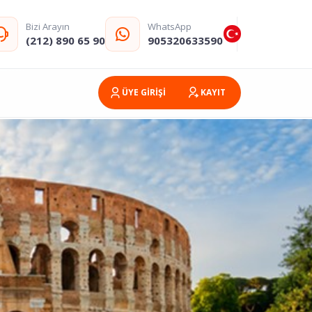
Bizi Arayın
WhatsApp
(212) 890 65 90
905320633590
ÜYE GİRİŞİ
KAYIT