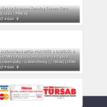
Ajet Hy Ile Bosna Karadag Kosova Turu
Vizesiz - PRN-SJJ
4 Gün
ANKARA’DAN MEGA PORTEKİZ & ENDÜLÜS &
İSPANYA Pegasus Havayolları ile 9 gece
Lizbon Gidiş – Lizbon Dönüş || 16546||21583
9 Gün
7607