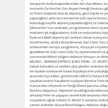
bi
Avrupa’nın moda başkentlerinden biri olan Milano, bunu
in
Leonardo Da Vinci’nin Son Akşam Yemeği freskosu gibi p
ve finans başkenti olsa da alışveriş, gece hayatı ve 
yapacağımız şehir turu esnasında ünlü opera binası 
bulunduğu keyifle alışveriş yapabileceğiniz La Galeri
Z
Şaheserleri Turu ardından, programımızın ikinci ziyaret 
Ot
markanın şık mağazalarına, kafe ve restoranlara, kişis
çe
fiyatı ve kaliteli alışveriş için serbest zaman sunuyo
misafirlerimiz, ekstra düzenlenecek olan Como Turu (
ünlülerinden Avrupa zenginlerine, dünya jet sosyetesi
güzellikleri ile ünlü Como Gölü ‘nü ziyaret edecek ve 
İ
sonrasında Milano bölgesi otelimize dönüyor ve din
Zi
MİLANO – BERNİNA EXPRESS & RED TRAIN – ST. MORİTZ
sa
Sabah kahvaltısı ve otelden çıkış işlemleri ardından 
an
ve rüyaları süsleyecek kadar büyüleyici tren yolculuğu 
arasında inşa edilen, günümüzde UNESCO Dünya Kültür 
seyahat severin hayallerini süsleyen Bernina Treni i
P
manzaraları izleyecek ve fotoğraflama şansına sahip ol
Moritz’e ulaşıyoruz. Hepimizin çocukluğunda tebessüm
Si
arkadaşı Peter ile yaşayan sevimli kahramanımız Heidi‘
Ka
sosyetenin uğrak noktası St. Moritz ‘e varışımız ardın
al
zaman ardından Alsace/Basel bölgesi otelimize doğru h