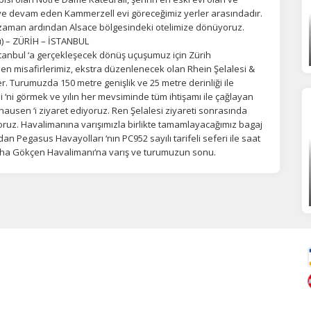
e devam eden Kammerzell evi göreceğimiz yerler arasındadır.
 zaman ardından Alsace bölgesindeki otelimize dönüyoruz.
u) – ZÜRİH – İSTANBUL
İstanbul ‘a gerçekleşecek dönüş uçuşumuz için Zürih
en misafirlerimiz, ekstra düzenlenecek olan Rhein Şelalesi &
r. Turumuzda 150 metre genişlik ve 25 metre derinliği ile
i ‘ni görmek ve yılın her mevsiminde tüm ihtişamı ile çağlayan
hausen ‘i ziyaret ediyoruz. Ren Şelalesi ziyareti sonrasında
uz. Havalimanına varışımızla birlikte tamamlayacağımız bagaj
an Pegasus Havayolları ‘nın PC952 sayılı tarifeli seferi ile saat
abiha Gökçen Havalimanı‘na varış ve turumuzun sonu.