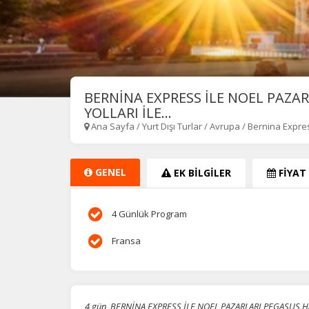
BERNİNA EXPRESS İLE NOEL PAZA
YOLLARI İLE...
Ana Sayfa
/
Yurt Dışı Turlar
/
Avrupa
/
Bernina Expres
GENEL
EK BİLGİLER
FİYAT
4 Günlük Program
Fransa
4 gün, BERNİNA EXPRESS İLE NOEL PAZARLARI PEGASUS HAV