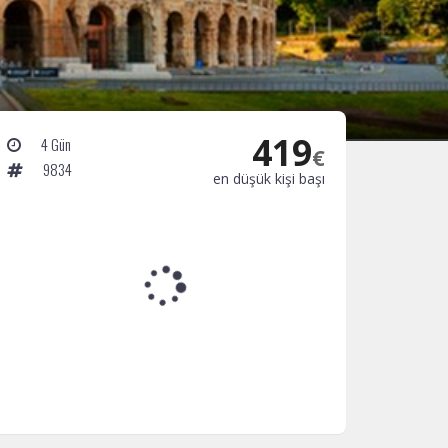
419
4 Gün
€
9834
en düşük kişi başı