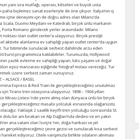
lir.
Daha fazla bilgi için
KVKK bilgilendirmemizi
,
çerez kullanım
ve
gizlilik koşullarını
n yanı sıra mutfağı, operası, kiliseleri ve büyük usta
celeyebilirsiniz.
aha biçilemez sanat eserleriyle de öne çıkıyor. İtalya’nın iş
yeme içme deneyimi için de doğru adres olan Milano’da
La Scala, Duomo Meydanı ve Katedrali, birçok ünlü markanın
a, Porta Romano görülecek yerler arasındadır. Milano
orunlu Çerezler
HER ZAMAN AKTIF
noktası olan outlet center’a ulaşıyoruz. Birçok prestijli
urum yönetimi, güvenlik ve temel site işlevleri için gereklidir. Bu
el aktivite alanlarına ev sahipliği yapan outlet center’da uygun
rezler olmadan site düzgün çalışmaz ve devre dışı bırakılamaz.
ruz. Tur bitiminde sunulacak serbest dahilinde arzu eden
50 Euro) programımıza katılabilirler. Turumuzda, Hollywood
nin yazlık evlerine ev sahipliği yapan, lüks yaşamı ve doğal
gölün eşsiz manzarası eşliğinde fotoğraf molası vereceğiz. Tur
statistik Çerezleri
lenmek üzere serbest zaman sunuyoruz.
yaretçilerin siteyi nasıl kullandığını anonim olarak ölçeriz. Hangi
 – ALSACE / BASEL
yfaların popüler olduğunu ve kullanıcıların nerede zorluk yaşadığını
Bernina Express & Red Train ile gerçekleştireceğimiz unutulmaz
lamamıza yardımcı olur.
için Tirano tren istasyona ulaşıyoruz. 1898 – 1904 yılları
Mirası Listesi ‘nde yerini almış olan dünyaca ünlü bir birçok
le gerçekleştireceğimiz masalsı yolculuk esnasında olağanüstü
azarlama Çerezleri
acağız. Yaklaşık 2 saatlik keyifli tren yolculuğu sonrasında St.
 dolu bir anı bırakan ve Alp Dağları‘nda dedesi ve en yakın
ze ve ilgi alanlarınıza uygun reklamlar göstermek için kullanılır.
nin ana vatanı olan İsviçre ‘nin, doğa harikası ve jet
patırsanız reklamları görmeye devam edersiniz, ancak daha az
dan gerçekleştireceğimiz çevre gezisi ve sunulacak kısa serbest
akalı olabilirler.
areket ediyoruz. Otele varışımızla birlikte odaların alınması