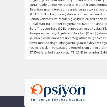
günümüzde de otel ve restoran olarak hizmet vermey
Strasbourg şehir turu sonrasında sunulacak serbest
ALSACE / BASEL – (Rhein Şelalesi & Schaffhausen Tur
Sabah kahvaltısı ve otelden çıkış işlemleri ardından 
Havalimanı’na hareket ediyoruz. Yol üzerinde arzu ed
Schaffhausen Turu (50 Euro) programımıza katılabilirle
Avrupa ‘nın en büyük şelalesi olan Ren (Rhein) Şelales
şelalenin eşsiz manzarasını fotoğraflamak için Schaff
havalimanına doğru olan yolculuğumuza devam ediyor
teslim, check-in ve pasaport kontrol işlemlerinin ardınd
17:55’te İstanbul’a uçuyoruz. TSİ 22:45’te İstanbul S