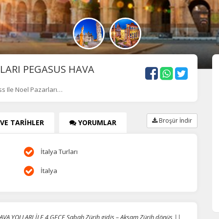
RLARI PEGASUS HAVA
s Ile Noel Pazarları…
Broşür İndir
 VE TARİHLER
YORUMLAR
İtalya Turları
İtalya
A YOLLARI İLE 4 GECE Sabah Zürih gidiş – Akşam Zürih dönüş ||