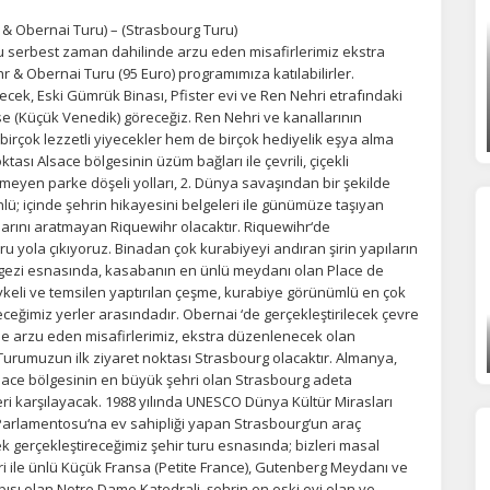
 & Obernai Turu) – (Strasbourg Turu)
 serbest zaman dahilinde arzu eden misafirlerimiz ekstra
 & Obernai Turu (95 Euro) programımıza katılabilirler.
Tümünü Reddet
Tümünü Kabul Et
Tercihleri Kaydet
cek, Eski Gümrük Binası, Pfister evi ve Ren Nehri etrafındaki
se (Küçük Venedik) göreceğiz. Ren Nehri ve kanallarının
irçok lezzetli yiyecekler hem de birçok hediyelik eşya alma
ası Alsace bölgesinin üzüm bağları ile çevrili, çiçekli
rmeyen parke döşeli yolları, 2. Dünya savaşından bir şekilde
nlü; içinde şehrin hikayesini belgeleri ile günümüze taşıyan
larını aratmayan Riquewihr olacaktır. Riquewihr‘de
u yola çıkıyoruz. Binadan çok kurabiyeyi andıran şirin yapıların
iz gezi esnasında, kasabanın en ünlü meydanı olan Place de
ykeli ve temsilen yaptırılan çeşme, kurabiye görünümlü en çok
ceğimiz yerler arasındadır. Obernai ‘de gerçekleştirilecek çevre
e arzu eden misafirlerimiz, ekstra düzenlenecek olan
 Turumuzun ilk ziyaret noktası Strasbourg olacaktır. Almanya,
lsace bölgesinin en büyük şehri olan Strasbourg adeta
leri karşılayacak. 1988 yılında UNESCO Dünya Kültür Mirasları
 Parlamentosu‘na ev sahipliği yapan Strasbourg‘un araç
 gerçekleştireceğimiz şehir turu esnasında; bizleri masal
ri ile ünlü Küçük Fransa (Petite France), Gutenberg Meydanı ve
ısı olan Notre Dame Katedrali, şehrin en eski evi olan ve