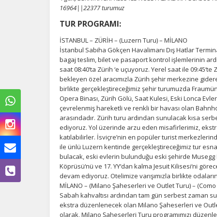
16964||22377 turumuz
TUR PROGRAMI:
İSTANBUL – ZÜRİH – (Luzern Turu) – MİLANO
İstanbul Sabiha Gökçen Havalimanı Dış Hatlar Termin
bagaj teslim, bilet ve pasaport kontrol işlemlerinin ard
saat 08:40’ta Zürih ‘e uçuyoruz. Yerel saat ile 09:45‘t
bekleyen özel aracımızla Zürih şehir merkezine gider
birlikte gerçekleştireceğimiz şehir turumuzda Fraumüns
Opera Binası, Zürih Gölü, Saat Kulesi, Eski Lonca Evler
çevrelenmiş hareketli ve renkli bir havası olan Bahn
arasındadır. Zürih turu ardından sunulacak kısa ser
ediyoruz. Yol üzerinde arzu eden misafirlerimiz, eks
katılabilirler. İsviçre’nin en popüler turist merkezleri
ile ünlü Luzern kentinde gerçekleştireceğimiz tur esn
bulacak, eski evlerin bulunduğu eski şehirde Musegg D
Köprüsü‘nü ve 17. YY‘dan kalma Jesuit Kilisesi‘ni gör
Ç
devam ediyoruz. Otelimize varışımızla birlikte odala
MİLANO – (Milano Şaheserleri ve Outlet Turu) – (Como
Sabah kahvaltısı ardından tam gün serbest zaman sun
Si
de
ekstra düzenlenecek olan Milano Şaheserleri ve Outlet
iz
olarak, Milano Şaheserleri Turu programımızı düzenl