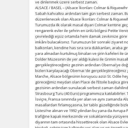
ve dinlenmek üzere serbest zaman.
ALSACE / BASEL – (Alsace İkonları: Colmar & Riquewihr
Sabah kahvaltısı ardından tam gün serbest zaman. Bu
düzenlenecek olan Alsace İkonları: Colmar & Riquewihr
Turumuzda ilk olarak masal diyarı Colmar kentine geçe
rengarenk evler ile şehrin en ünlü bölgesi Petite Veni
çevrelediği eşsiz ortamda hem damak zevkinize göre b
imkânı bulacaksınız. Turumuzun bir sonraki ziyaret nokt
balkonları, kendine has sıra sıra dükkanları, araba gi
yara almadan kurtulmuş binaları ve şirin kafeleri ile ü
Dolder Müzesinin de yer aldığı kulesi ile Grimm masal
gerçekleştireceğimiz gezinin ardından Obernai’ye doğr
bizleri karşılayacağı Obernai ‘de gerçekleştireceğim
Marche, Alsace bölgesinin koruyucu azizi St. Odile he
göreceğimiz meydan olan Place de l’Etoile başlıca göre
gezisinin ardından sunulacak serbest zaman dahilind
Strasbourg Turu (40 Euro) programımıza katılabilirler.
İsviçre, Fransa sınırında yer alan ve aynı zamanda A
masallardan fırlamışçasına, bir tablo güzelliğinde biz
Listesi‘ne alınan ve 1992 yılından bu yana da Avrupa
trafiğine kapalı merkezinde ve sokaklarında yürüyerek
diyarının tam ortasında hissettirecek olan Alsace Evle
Heykeli, şehrin tam kalbinde yer alan ve en önemli yap