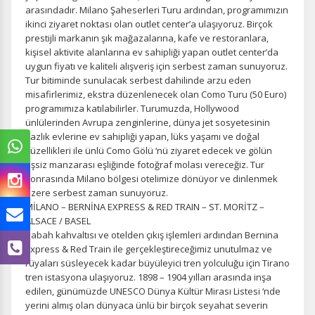
arasındadır. Milano Şaheserleri Turu ardından, programımızın
ikinci ziyaret noktası olan outlet center’a ulaşıyoruz. Birçok
prestijli markanın şık mağazalarına, kafe ve restoranlara,
kişisel aktivite alanlarına ev sahipliği yapan outlet center’da
uygun fiyatı ve kaliteli alışveriş için serbest zaman sunuyoruz.
Tur bitiminde sunulacak serbest dahilinde arzu eden
misafirlerimiz, ekstra düzenlenecek olan Como Turu (50 Euro)
programımıza katılabilirler. Turumuzda, Hollywood
ünlülerinden Avrupa zenginlerine, dünya jet sosyetesinin
yazlık evlerine ev sahipliği yapan, lüks yaşamı ve doğal
güzellikleri ile ünlü Como Gölü ‘nü ziyaret edecek ve gölün
eşsiz manzarası eşliğinde fotoğraf molası vereceğiz. Tur
sonrasında Milano bölgesi otelimize dönüyor ve dinlenmek
üzere serbest zaman sunuyoruz.
MİLANO – BERNİNA EXPRESS & RED TRAIN – ST. MORİTZ –
ALSACE / BASEL
Sabah kahvaltısı ve otelden çıkış işlemleri ardından Bernina
Express & Red Train ile gerçekleştireceğimiz unutulmaz ve
rüyaları süsleyecek kadar büyüleyici tren yolculuğu için Tirano
tren istasyona ulaşıyoruz. 1898 – 1904 yılları arasında inşa
edilen, günümüzde UNESCO Dünya Kültür Mirası Listesi ‘nde
yerini almış olan dünyaca ünlü bir birçok seyahat severin