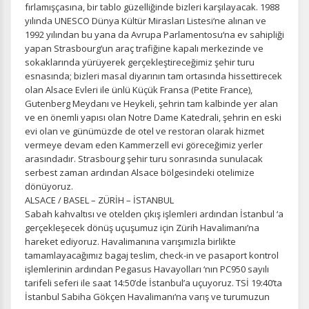
fırlamışçasına, bir tablo güzelliğinde bizleri karşılayacak. 1988
yılında UNESCO Dünya Kültür Mirasları Listesi‘ne alınan ve
1992 yılından bu yana da Avrupa Parlamentosu‘na ev sahipliği
Tercihleri Kaydet
yapan Strasbourg‘un araç trafiğine kapalı merkezinde ve
sokaklarında yürüyerek gerçekleştireceğimiz şehir turu
esnasında; bizleri masal diyarının tam ortasında hissettirecek
olan Alsace Evleri ile ünlü Küçük Fransa (Petite France),
Gutenberg Meydanı ve Heykeli, şehrin tam kalbinde yer alan
ve en önemli yapısı olan Notre Dame Katedrali, şehrin en eski
evi olan ve günümüzde de otel ve restoran olarak hizmet
vermeye devam eden Kammerzell evi göreceğimiz yerler
arasındadır. Strasbourg şehir turu sonrasında sunulacak
serbest zaman ardından Alsace bölgesindeki otelimize
dönüyoruz.
ALSACE / BASEL – ZÜRİH – İSTANBUL
Sabah kahvaltısı ve otelden çıkış işlemleri ardından İstanbul ‘a
gerçekleşecek dönüş uçuşumuz için Zürih Havalimanı’na
hareket ediyoruz. Havalimanına varışımızla birlikte
tamamlayacağımız bagaj teslim, check-in ve pasaport kontrol
işlemlerinin ardından Pegasus Havayolları ‘nın PC950 sayılı
tarifeli seferi ile saat 14:50’de İstanbul’a uçuyoruz. TSİ 19:40’ta
İstanbul Sabiha Gökçen Havalimanı‘na varış ve turumuzun