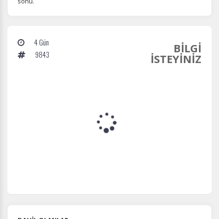
sonu.
4 Gün
BİLGİ
9843
İSTEYİNİZ