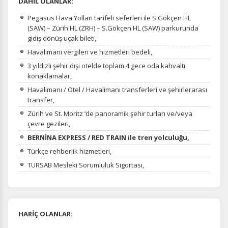
DAHİL OLANLAR:
Pegasus Hava Yolları tarifeli seferleri ile S.Gökçen HL
(SAW) – Zürih HL (ZRH) – S.Gökçen HL (SAW) parkurunda
gidiş dönüş uçak bileti,
Havalimanı vergileri ve hizmetleri bedeli,
3 yıldızlı şehir dışı otelde toplam 4 gece oda kahvaltı
konaklamalar,
Havalimanı / Otel / Havalimanı transferleri ve şehirlerarası
transfer,
Zürih ve St. Moritz ‘de panoramik şehir turları ve/veya
çevre gezileri,
BERNİNA EXPRESS / RED TRAIN ile tren yolculuğu,
Türkçe rehberlik hizmetleri,
TURSAB Mesleki Sorumluluk Sigortası,
HARİÇ OLANLAR: