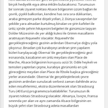
birçok hediyelik eşya alma imkânı bulacaksınız. Turumuzun
bir sonraki ziyaret noktası Alsace bölgesinin üzüm bağları ile
çevrili, çiçekli balkonları, kendine has sıra sıra dükkanları,
araba girmeyen parke döşeli yolları, 2. Dünya savaşından bir
şekilde yara almadan kurtulmuş binaları ve şirin kafeleri ile
İstatistik Çerezleri
ünlü; içinde şehrin hikayesini belgeleri ile günümüze taşıyan
Ziyaretçilerin siteyi nasıl kullandığını anonim olarak
Dolder Müzesinin de yer aldığı kulesi ile Grimm masallarını
ölçeriz. Hangi sayfaların popüler olduğunu ve
aratmayan Riquewihr olacaktır. Riquewihr‘de
kullanıcıların nerede zorluk yaşadığını anlamamıza
gerçekleştireceğimiz gezinin ardından Obernai’ye doğru yola
yardımcı olur.
çıkıyoruz. Binadan çok kurabiyeyi andıran şirin yapıların
bizleri karşılayacağı Obernai ‘de gerçekleştireceğimiz gezi
esnasında, kasabanın en ünlü meydanı olan Place de
Marche, Alsace bölgesinin koruyucu azizi St. Odile heykeli ve
temsilen yaptırılan çeşme, kurabiye görünümlü en çok
göreceğimiz meydan olan Place de l’Etoile başlıca göreceğimiz
Pazarlama Çerezleri
yerler arasındadır. Obernai ‘de gerçekleştirilecek çevre
Size ve ilgi alanlarınıza uygun reklamlar göstermek için
gezisinin ardından sunulacak serbest zaman dahilinde arzu
kullanılır. Kapatırsanız reklamları görmeye devam
eden misafirlerimiz, ekstra düzenlenecek olan Strasbourg
edersiniz, ancak daha az alakalı olabilirler.
Turu (40 Euro) programımıza katılabilirler. Turumuzun ilk
ziyaret noktası Strasbourg olacaktır. Almanya, İsviçre, Fransa
sınırında yer alan ve aynı zamanda Alsace bölgesinin en
büyük şehri olan Strasbourg adeta masallardan