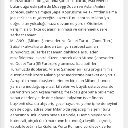
manzaralarını fotoğraflama şansını bulacak, eski evlerin
bulunduğu eski şehirde Musegg Duvarı ve Aslan Anıtını
görecek, şehrin simgesi Şapel Köprüsü‘nü ve 17. YY‘dan kalma
Jesuit Kilisesi‘ni göreceğiz. Luzern Turu sonrası Milano ‘ya
doğru olan yolculuğumuza devam ediyoruz. Otelimize
varışımızla birlikte odaların alınması ve dinlenmek üzere
serbest zaman.
MİLANO – (Milano Şaheserleri ve Outlet Turu) – (Como Turu)
Sabah kahvaltısı ardından tam gün serbest zaman
sunuyoruz. Bu serbest zaman dahilinde arzu eden
misafirlerimiz, ekstra düzenlenecek olan Milano Şaheserleri
ve Outlet Turu (85 Euro) programımıza katılabilirler.
Turumuzda ilk olarak, Milano Şaheserleri Turu programımızı
düzenlemek üzere Milano şehir merkezine hareket ediyoruz.
Avrupa’nın moda başkentlerinden biri olan Milano, bunun
yanı sıra mutfağı, operası, kiliseleri ve büyük usta Leonardo
Da Vinci’nin Son Akşam Yemeği freskosu gibi paha biçilemez
sanat eserleriyle de öne çıkıyor. İtalya’nın iş ve finans
başkenti olsa da alışveriş, gece hayatı ve yeme içme deneyimi
için de doğru adres olan Milano’da yapacağımız şehir turu
esnasında ünlü opera binası La Scala, Duomo Meydanı ve
Katedrali, birçok ünlü markanın bulunduğu keyifle alışveriş
yapabileceğiniz La Galeria, Porta Romano görülecek yerler