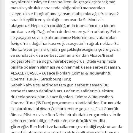
hayallerini süsleyen Bernina Treni ile gerçekleştireceğimiz
masalsı yolculuk esnasında olağanüstü manzaraları
izleyecek ve fotoğraflama şansına sahip olacağız. Yaklaşık 2
saatlik keyifli tren yolculuğu sonrasında St. Moritz’e
ulaşıyoruz. Hepimizin çocukluğunda tebessüm dolu bir anı
bırakan ve Alp Dağları‘nda dedesi ve en yakın arkadaşı Peter
ile yaşayan sevimli kahramanımız Heidi‘nin ana vatanı olan
İsviçre ‘nin, doğa harikası ve jet sosyetenin uğrak noktası St.
Moritz ‘e varışımız ardından gerçekleştireceğimiz çevre gezisi
ve sunulacak kısa serbest zaman ardından Alsace/Basel
bölgesi otelimize doğru hareket ediyoruz. Otele varışımızla
birlikte odaların alınması ve dinlenmek üzere serbest zaman.
ÇEREZ KULLANIM AYARLARINIZ
ALSACE / BASEL – (Alsace İkonları: Colmar & Riquewihr &
Çerez tercihlerinizi
belirleyin
.
Obernai Turu) – (Strasbourg Turu)
Sabah kahvaltısı ardından tam gün serbest zaman. Bu
Daha fazla bilgi için
KVKK bilgilendirmemizi
,
çerez kullanım
ve
gizlilik koşullarını
inceleyebilirsiniz.
serbest zaman dahilinde arzu eden misafirlerimiz ekstra
düzenlenecek olan Alsace İkonları: Colmar & Riquewihr &
Obernai Turu (95 Euro) programımıza katılabilirler. Turumuzda
ilk olarak masal diyarı Colmar kentine geçecek, Eski Gümrük
Zorunlu Çerezler
HER ZAMAN AKTIF
Binası, Pfister evi ve Ren Nehri etrafındaki rengarenk evler ile
Oturum yönetimi, güvenlik ve temel site işlevleri için
şehrin en ünlü bölgesi Petite Venise (Küçük Venedik)
gereklidir. Bu çerezler olmadan site düzgün çalışmaz ve
göreceğiz. Ren Nehri ve kanallarının çevrelediği eşsiz ortamda
devre dışı bırakılamaz.
hem damak zevkinize göre birçok lezzetli yiyecekler hem de