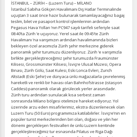
İSTANBUL – ZÜRİH – (Luzern Turu) – MİLANO
İstanbul Sabiha Gökçen Havalimanı Dış Hatlar Terminalinde
uçuştan 3 saat önce hazır bulunarak tamamlayacağınız bagaj
teslim, bilet ve pasaport kontrol işlemlerinin ardından
Pegasus Hava Yolları ‘nın PC947 sayılı tarifeli seferiyle saat
08:40’ta Zürih ‘e uçuyoruz. Yerel saat ile 09:45‘te Zürih
Havalimanı ‘na varışımızın ardından havalimanında bizleri
bekleyen özel aracımızla Zürih şehir merkezine giderek
panoramik şehir turumuzu düzenliyoruz. Zürih ‘e varışımızla
birlikte gerçekleştireceğimiz şehir turumuzda Fraumünster
Kilisesi, Grossmünster Kilisesi, İsviçre Ulusal Müzesi, Opera
Binası, Zürih Gölü, Saat Kulesi, Eski Lonca Evleri, Zurich
Altstadt (Eski Şehir) ve dünyaca ünlü mağazalarla çevrelenmiş
hareketli ve renkli bir havası olan Bahnhofstrasse (istasyon
Caddesi) panoramik olarak görülecek yerler arasındadır.
Zürih turu ardından sunulacak kısa serbest zaman
sonrasında Milano bölgesi otelimize hareket ediyoruz. Yol
üzerinde arzu eden misafirlerimiz, ekstra düzenlenecek olan
Luzern Turu (50 Euro) programımıza katılabilirler. İsviçre’nin en
popüler turist merkezlerinden biri olan, doğası ve yılın her
dönemi gerçekleşen festivalleri ile ünlü Luzern kentinde
gerçekleştireceğimiz tur esnasında Pilatus ve Riga Dağı