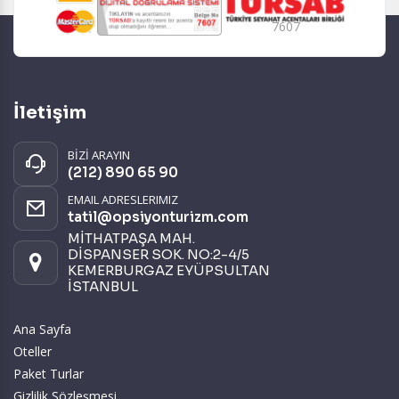
7607
İletişim
BİZİ ARAYIN
(212) 890 65 90
EMAIL ADRESLERIMIZ
tatil@opsiyonturizm.com
MİTHATPAŞA MAH.
DİSPANSER SOK. NO:2-4/5
KEMERBURGAZ EYÜPSULTAN
İSTANBUL
Ana Sayfa
Oteller
Paket Turlar
Gizlilik Sözleşmesi