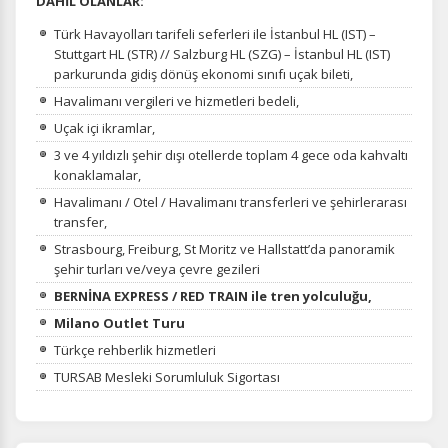
DAHİL OLANLAR:
Türk Havayolları tarifeli seferleri ile İstanbul HL (IST) –
Stuttgart HL (STR) // Salzburg HL (SZG) – İstanbul HL (IST)
parkurunda gidiş dönüş ekonomi sınıfı uçak bileti,
Havalimanı vergileri ve hizmetleri bedeli,
Uçak içi ikramlar,
3 ve 4 yıldızlı şehir dışı otellerde toplam 4 gece oda kahvaltı
konaklamalar,
Havalimanı / Otel / Havalimanı transferleri ve şehirlerarası
transfer,
Strasbourg, Freiburg, St Moritz ve Hallstatt’da panoramik
şehir turları ve/veya çevre gezileri
BERNİNA EXPRESS / RED TRAIN ile tren yolculuğu,
Milano Outlet Turu
Türkçe rehberlik hizmetleri
TURSAB Mesleki Sorumluluk Sigortası