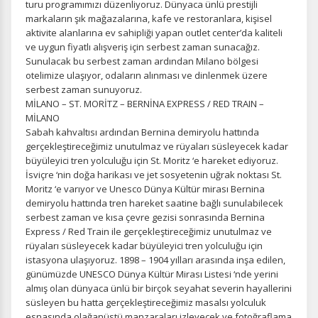
turu programımızı düzenliyoruz. Dünyaca ünlü prestijli
markaların şık mağazalarına, kafe ve restoranlara, kişisel
aktivite alanlarına ev sahipliği yapan outlet center’da kaliteli
ve uygun fiyatlı alışveriş için serbest zaman sunacağız.
Sunulacak bu serbest zaman ardından Milano bölgesi
otelimize ulaşıyor, odaların alınması ve dinlenmek üzere
serbest zaman sunuyoruz.
MİLANO – ST. MORİTZ – BERNİNA EXPRESS / RED TRAIN –
MİLANO
Sabah kahvaltısı ardından Bernina demiryolu hattında
gerçekleştireceğimiz unutulmaz ve rüyaları süsleyecek kadar
büyüleyici tren yolculuğu için St. Moritz ‘e hareket ediyoruz.
ÇEREZ KULLANIM AYARLARINIZ
İsviçre ‘nin doğa harikası ve jet sosyetenin uğrak noktası St.
Çerez tercihlerinizi
belirleyin
.
Moritz ‘e varıyor ve Unesco Dünya Kültür mirası Bernina
demiryolu hattında tren hareket saatine bağlı sunulabilecek
Daha fazla bilgi için
KVKK bilgilendirmemizi
,
çerez kullanım
ve
serbest zaman ve kısa çevre gezisi sonrasında Bernina
gizlilik koşullarını
inceleyebilirsiniz.
Express / Red Train ile gerçekleştireceğimiz unutulmaz ve
rüyaları süsleyecek kadar büyüleyici tren yolculuğu için
istasyona ulaşıyoruz. 1898 – 1904 yılları arasında inşa edilen,
Zorunlu Çerezler
HER ZAMAN AKTIF
günümüzde UNESCO Dünya Kültür Mirası Listesi ‘nde yerini
Oturum yönetimi, güvenlik ve temel site işlevleri için
almış olan dünyaca ünlü bir birçok seyahat severin hayallerini
gereklidir. Bu çerezler olmadan site düzgün çalışmaz ve
süsleyen bu hatta gerçekleştireceğimiz masalsı yolculuk
devre dışı bırakılamaz.
esnasında olağanüstü manzaraları izleyecek ve fotoğraflama