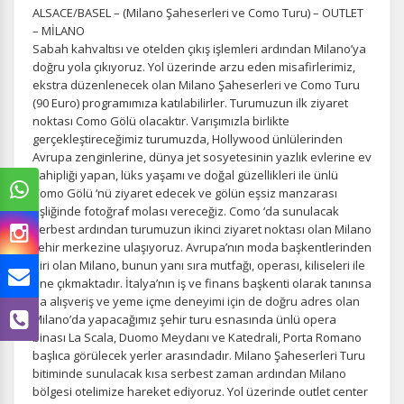
ALSACE/BASEL – (Milano Şaheserleri ve Como Turu) – OUTLET
– MİLANO
Sabah kahvaltısı ve otelden çıkış işlemleri ardından Milano’ya
doğru yola çıkıyoruz. Yol üzerinde arzu eden misafirlerimiz,
ekstra düzenlenecek olan Milano Şaheserleri ve Como Turu
(90 Euro) programımıza katılabilirler. Turumuzun ilk ziyaret
noktası Como Gölü olacaktır. Varışımızla birlikte
gerçekleştireceğimiz turumuzda, Hollywood ünlülerinden
Avrupa zenginlerine, dünya jet sosyetesinin yazlık evlerine ev
sahipliği yapan, lüks yaşamı ve doğal güzellikleri ile ünlü
Como Gölü ‘nü ziyaret edecek ve gölün eşsiz manzarası
eşliğinde fotoğraf molası vereceğiz. Como ‘da sunulacak
serbest ardından turumuzun ikinci ziyaret noktası olan Milano
şehir merkezine ulaşıyoruz. Avrupa’nın moda başkentlerinden
biri olan Milano, bunun yanı sıra mutfağı, operası, kiliseleri ile
öne çıkmaktadır. İtalya’nın iş ve finans başkenti olarak tanınsa
da alışveriş ve yeme içme deneyimi için de doğru adres olan
Milano’da yapacağımız şehir turu esnasında ünlü opera
binası La Scala, Duomo Meydanı ve Katedrali, Porta Romano
başlıca görülecek yerler arasındadır. Milano Şaheserleri Turu
bitiminde sunulacak kısa serbest zaman ardından Milano
bölgesi otelimize hareket ediyoruz. Yol üzerinde outlet center