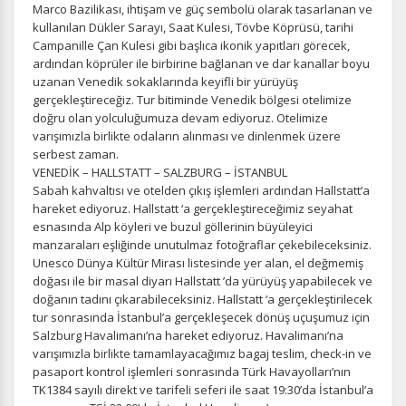
Marco Bazilikası, ihtişam ve güç sembolü olarak tasarlanan ve
kullanılan Dükler Sarayı, Saat Kulesi, Tövbe Köprüsü, tarihi
Campanille Çan Kulesi gibi başlıca ikonik yapıtları görecek,
Tercihleri Kaydet
ardından köprüler ile birbirine bağlanan ve dar kanallar boyu
uzanan Venedik sokaklarında keyifli bir yürüyüş
gerçekleştireceğiz. Tur bitiminde Venedik bölgesi otelimize
doğru olan yolculuğumuza devam ediyoruz. Otelimize
varışımızla birlikte odaların alınması ve dinlenmek üzere
serbest zaman.
VENEDİK – HALLSTATT – SALZBURG – İSTANBUL
Sabah kahvaltısı ve otelden çıkış işlemleri ardından Hallstatt‘a
hareket ediyoruz. Hallstatt ‘a gerçekleştireceğimiz seyahat
esnasında Alp köyleri ve buzul göllerinin büyüleyici
manzaraları eşliğinde unutulmaz fotoğraflar çekebileceksiniz.
Unesco Dünya Kültür Mirası listesinde yer alan, el değmemiş
doğası ile bir masal diyarı Hallstatt ’da yürüyüş yapabilecek ve
doğanın tadını çıkarabileceksiniz. Hallstatt ‘a gerçekleştirilecek
tur sonrasında İstanbul’a gerçekleşecek dönüş uçuşumuz için
Salzburg Havalimanı’na hareket ediyoruz. Havalimanı’na
varışımızla birlikte tamamlayacağımız bagaj teslim, check-in ve
pasaport kontrol işlemleri sonrasında Türk Havayolları’nın
TK1384 sayılı direkt ve tarifeli seferi ile saat 19:30’da İstanbul’a