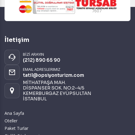
7607
İletişim
BİZİ ARAYIN
(212) 890 65 90
EMAIL ADRESLERIMIZ
tatil@opsiyonturizm.com
MİTHATPAŞA MAH.
DİSPANSER SOK. NO:2-4/5
KEMERBURGAZ EYÜPSULTAN
İSTANBUL
Ana Sayfa
Oteller
Paket Turlar