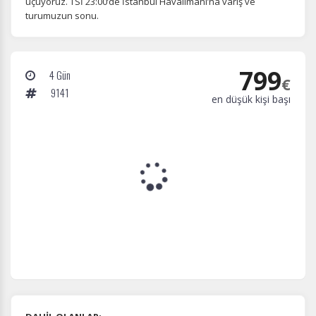
uçuyoruz. TSİ 23:00’de İstanbul Havalimanı’na varış ve
turumuzun sonu.
799
4 Gün
€
9141
en düşük kişi başı