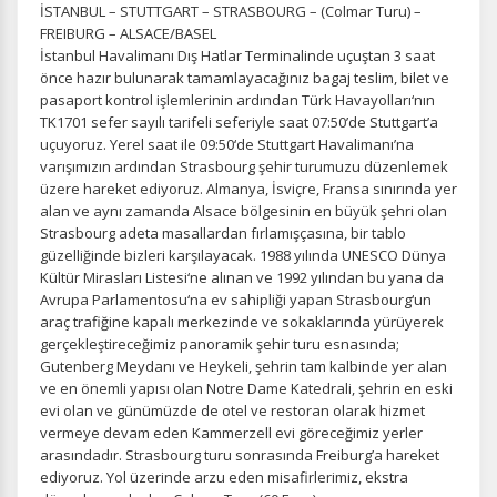
İSTANBUL – STUTTGART – STRASBOURG – (Colmar Turu) –
FREIBURG – ALSACE/BASEL
İstanbul Havalimanı Dış Hatlar Terminalinde uçuştan 3 saat
önce hazır bulunarak tamamlayacağınız bagaj teslim, bilet ve
pasaport kontrol işlemlerinin ardından Türk Havayolları‘nın
TK1701 sefer sayılı tarifeli seferiyle saat 07:50’de Stuttgart’a
uçuyoruz. Yerel saat ile 09:50‘de Stuttgart Havalimanı’na
varışımızın ardından Strasbourg şehir turumuzu düzenlemek
üzere hareket ediyoruz. Almanya, İsviçre, Fransa sınırında yer
alan ve aynı zamanda Alsace bölgesinin en büyük şehri olan
Strasbourg adeta masallardan fırlamışçasına, bir tablo
güzelliğinde bizleri karşılayacak. 1988 yılında UNESCO Dünya
Kültür Mirasları Listesi‘ne alınan ve 1992 yılından bu yana da
Avrupa Parlamentosu‘na ev sahipliği yapan Strasbourg‘un
araç trafiğine kapalı merkezinde ve sokaklarında yürüyerek
gerçekleştireceğimiz panoramik şehir turu esnasında;
Gutenberg Meydanı ve Heykeli, şehrin tam kalbinde yer alan
ve en önemli yapısı olan Notre Dame Katedrali, şehrin en eski
evi olan ve günümüzde de otel ve restoran olarak hizmet
vermeye devam eden Kammerzell evi göreceğimiz yerler
arasındadır. Strasbourg turu sonrasında Freiburg’a hareket
ediyoruz. Yol üzerinde arzu eden misafirlerimiz, ekstra