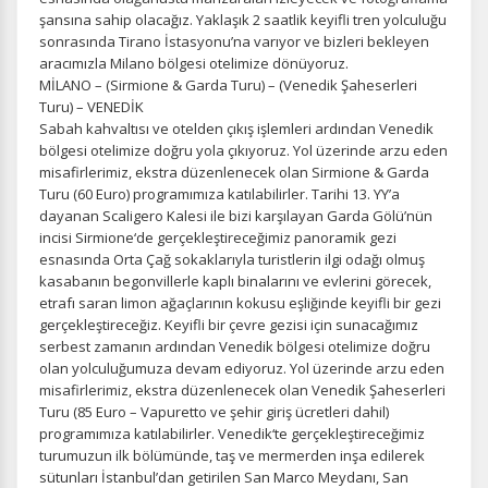
şansına sahip olacağız. Yaklaşık 2 saatlik keyifli tren yolculuğu
sonrasında Tirano İstasyonu’na varıyor ve bizleri bekleyen
aracımızla Milano bölgesi otelimize dönüyoruz.
MİLANO – (Sirmione & Garda Turu) – (Venedik Şaheserleri
Turu) – VENEDİK
İstatistik Çerezleri
Sabah kahvaltısı ve otelden çıkış işlemleri ardından Venedik
Ziyaretçilerin siteyi nasıl kullandığını anonim olarak
bölgesi otelimize doğru yola çıkıyoruz. Yol üzerinde arzu eden
ölçeriz. Hangi sayfaların popüler olduğunu ve
misafirlerimiz, ekstra düzenlenecek olan Sirmione & Garda
kullanıcıların nerede zorluk yaşadığını anlamamıza
Turu (60 Euro) programımıza katılabilirler. Tarihi 13. YY’a
yardımcı olur.
dayanan Scaligero Kalesi ile bizi karşılayan Garda Gölü’nün
incisi Sirmione‘de gerçekleştireceğimiz panoramik gezi
esnasında Orta Çağ sokaklarıyla turistlerin ilgi odağı olmuş
kasabanın begonvillerle kaplı binalarını ve evlerini görecek,
etrafı saran limon ağaçlarının kokusu eşliğinde keyifli bir gezi
gerçekleştireceğiz. Keyifli bir çevre gezisi için sunacağımız
Pazarlama Çerezleri
serbest zamanın ardından Venedik bölgesi otelimize doğru
Size ve ilgi alanlarınıza uygun reklamlar göstermek için
olan yolculuğumuza devam ediyoruz. Yol üzerinde arzu eden
kullanılır. Kapatırsanız reklamları görmeye devam
misafirlerimiz, ekstra düzenlenecek olan Venedik Şaheserleri
edersiniz, ancak daha az alakalı olabilirler.
Turu (85 Euro – Vapuretto ve şehir giriş ücretleri dahil)
programımıza katılabilirler. Venedik‘te gerçekleştireceğimiz
turumuzun ilk bölümünde, taş ve mermerden inşa edilerek
sütunları İstanbul’dan getirilen San Marco Meydanı, San