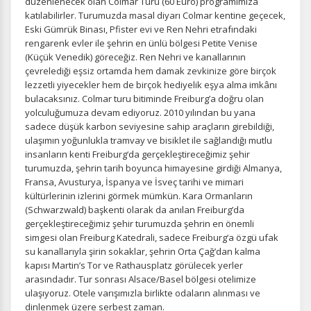
düzenlenecek olan Colmar Turu (60 Euro) programımıza
katılabilirler. Turumuzda masal diyarı Colmar kentine geçecek,
Eski Gümrük Binası, Pfister evi ve Ren Nehri etrafındaki
rengarenk evler ile şehrin en ünlü bölgesi Petite Venise
(Küçük Venedik) göreceğiz. Ren Nehri ve kanallarının
çevrelediği eşsiz ortamda hem damak zevkinize göre birçok
lezzetli yiyecekler hem de birçok hediyelik eşya alma imkânı
bulacaksınız. Colmar turu bitiminde Freiburg’a doğru olan
yolculuğumuza devam ediyoruz. 2010 yılından bu yana
sadece düşük karbon seviyesine sahip araçların girebildiği,
ulaşımın yoğunlukla tramvay ve bisiklet ile sağlandığı mutlu
insanların kenti Freiburg‘da gerçekleştireceğimiz şehir
turumuzda, şehrin tarih boyunca himayesine girdiği Almanya,
Fransa, Avusturya, İspanya ve İsveç tarihi ve mimari
kültürlerinin izlerini görmek mümkün. Kara Ormanların
(Schwarzwald) başkenti olarak da anılan Freiburg’da
gerçekleştireceğimiz şehir turumuzda şehrin en önemli
simgesi olan Freiburg Katedrali, sadece Freiburg‘a özgü ufak
su kanallarıyla şirin sokaklar, şehrin Orta Çağ’dan kalma
kapısı Martin’s Tor ve Rathausplatz görülecek yerler
arasındadır. Tur sonrası Alsace/Basel bölgesi otelimize
ulaşıyoruz. Otele varışımızla birlikte odaların alınması ve
dinlenmek üzere serbest zaman.