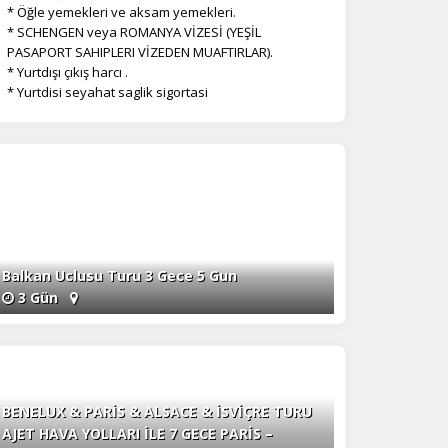
* Öğle yemekleri
ve aksam yemekleri.
* SCHENGEN veya ROMANYA VİZESİ (YEŞİL
PASAPORT SAHIPLERI VİZEDEN MUAFTIRLAR).
* Yurtdışı çıkış harcı .
* Yurtdisi seyahat saglik sigortasi
Balkan Uclusu Turu 3 Gece 5 Gun
3 Gün
BENELUX & PARİS & ALSACE & İSVİÇRE TURU
AJET HAVA YOLLARI İLE 7 GECE PARİS –