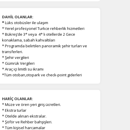
DAHİL OLANLAR:
*
Lüks otobüsler ile ulaşım
* Yerel profesyonel Turkce rehberlik hizmetleri
* Bükreş’de 3* veya 4
*
lı otellerde 2 Gece
konaklama, sabah kahvaltıları
* Programda belirtilen panoramik şehir turları ve
transferleri.
* Şehir vergileri
* Gümrük Vergileri
* Araç içi limitli su ikramı
*Tüm otoban,otopark ve check-point giderleri
na
HARİÇ OLANLAR:
*
Müze ve ören yeri giriş ücretleri.
* Ekstra turlar
* Otelde alınan ekstralar.
* Şöför ve Rehber bahşişleri.
* Tüm kişisel harcamalar