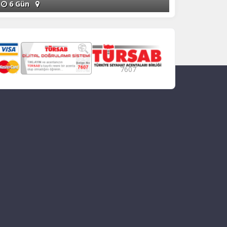
6 Gün
7607