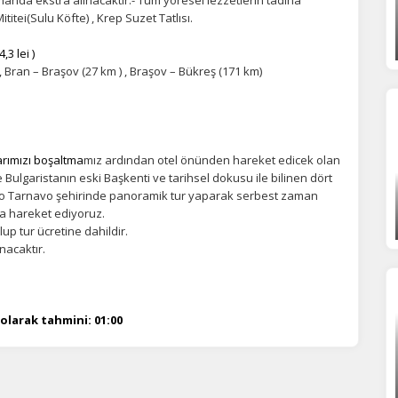
titei(Sulu Köfte) , Krep Suzet Tatlısı.
3 lei )
 , Bran – Braşov (27 km ) , Braşov – Bükreş (171 km)
arımızı boşaltma
mız ardından otel önünden hareket edicek olan
 Bulgaristanın eski Başkenti ve tarihsel dokusu ile bilinen dört
iko Tarnavo şehirinde panoramik tur yaparak serbest zaman
’a hareket ediyoruz.
up tur ücretine dahildir.
nacaktır.
olarak tahmini: 01:00