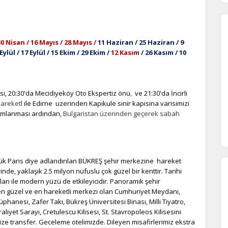
30 Nisan / 16 Mayıs / 28 Mayıs /
11 Haziran / 25 Haziran / 9
ül / 17 Eylül / 15 Ekim / 29 Ekim /
12 Kasım
/ 26 Kasım / 10
si, 20:30'da
Mecidiyeköy
Oto Ekspertiz önü
,
ve 21:30'da İncirli
ÇEREZ KULLANIM AYARLARINIZ
areketl
ile Edirne uzerinden Kapıkule sinir kapisina varisimizi
erez tercihlerinizi
belirleyin
.
mamlanması ardından,
Bulgaristan üzerinden geçerek sabah
ze daha kişiselleştirilmiş bir web deneyimi sunmak için bazı bilgileri tarayıcınızda
polayabilir, bunları yurt içi ve yurt dışındaki hizmet sağlayıcılarla paylaşabiliriz. Bu
in vermemeyi seçebilirsiniz ancak bu durumda sitemiz umduğumuz gibi çalışmaya
ük
Paris diye adlandırılan BÜKREŞ şehir merkezine hareket
lir.
Daha fazla bilgi için
KVKK bilgilendirmemizi
,
çerez kullanım
ve
gizlilik koşullarını
celeyebilirsiniz.
de, yaklaşık 2.5 milyon nüfuslu çok güzel bir kenttir. Tarihi
ları ile modern yüzü de etkileyicidir. Panoramik şehir
en güzel ve en hareketli merkezi olan Cumhuriyet Meydanı,
anesi, Zafer Takı, Bükreş Üniversitesi Binası, Milli Tiyatro,
orunlu Çerezler
HER ZAMAN AKTIF
iyet Sarayı, Cretulescu Kilisesi, St. Stavropoleos Kilisesini
ize transfer. Geceleme otelimizde.
Dileyen misafirlerimiz ekstra
urum yönetimi, güvenlik ve temel site işlevleri için gereklidir. Bu