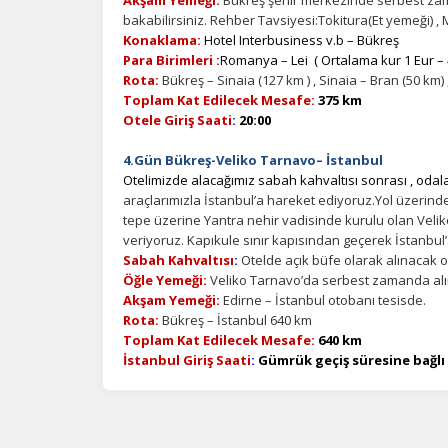
bakabilirsiniz. Rehber Tavsiyesi:Tokitura(Et yemeği) , Mi
Konaklama:
Hotel Interbusiness v.b – Bükreş
Para Birimleri :
Romanya – Lei ( Ortalama kur 1 Eur – 4,
Rota:
Bükreş – Sinaia (127 km ) , Sinaia – Bran (50 km)
Toplam Kat Edilecek Mesafe:
375 km
Otele Giriş Saati
:
20:00
4.Gün Bükreş-Veliko Tarnavo– İstanbul
Otelimizde alacağımız sabah kahvaltısı sonrası , odal
araçlarımızla İstanbul’a hareket ediyoruz.Yol üzerinde
tepe üzerine Yantra nehir vadisinde kurulu olan Vel
veriyoruz. Kapıkule sınır kapısından geçerek İstanbul
Sabah Kahvaltısı
:
Otelde açık büfe olarak alınacak ol
Öğle Yemeği:
Veliko Tarnavo’da serbest zamanda alı
Akşam Yemeği:
Edirne – İstanbul otobanı tesisde.
Rota:
Bükreş – İstanbul 640 km
Toplam Kat Edilecek Mesafe:
640 km
İstanbul Giriş Saati
:
Gümrük geçiş süresine bağlı 