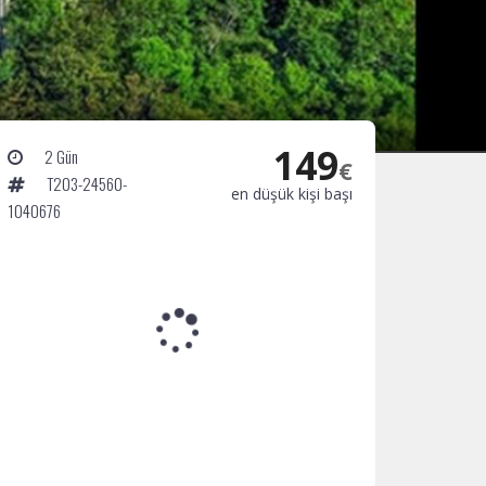
149
2 Gün
€
T203-24560-
en düşük kişi başı
1040676