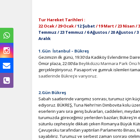
Tur Hareket Tarihleri :
22 Ocak / 29 Ocak /
12 Şubat
/ 19 Mart / 23 Nisan / 
Temmuz / 23 Temmuz / 6 Ağustos / 20 Ağustos / 3 Eyl
Aralık
1.Gün İstanbul – Bükreş
Gezimizin ilk günü, 19:30'da Kadıköy Evlendirme Daire
Ömür plaza, 22:00’da
Beylikdüzü Marmara Park Önü h
Ç
gerçekleştiriyoruz. Pasaport ve gumruk islemleri ta
saatlerinde Bükreş’e varıyoruz.
Si
de
2.Gün Bükreş
iz
Sabah saatlerinde varışımız sonrası
, turumuz için
küç
bi
in
ediyoruz. BÜKREŞ, Tuna Nehri'nin Dimbovita kolu üzerin
eserlerin yanı sıra geniş bulvarları, caddeleri, meydan
turumuzda göreceğimiz yerlerden bazıları; Bükreş'in 
sütunlu cephesiyle dikkati çeken Romanya Büyük Kütüph
Z
Çavuşesku tarafından yaptırılan Parlamento Binası, Kral
sayabiliriz. Turumuz ve serbest zaman sonrası otelim
Ot