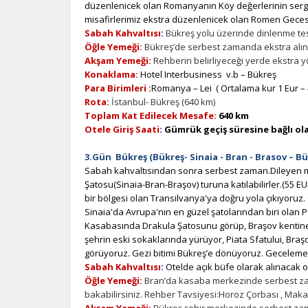
düzenlenicek olan Romanyanın Köy değerlerinin sergile
çe
misafirlerimiz ekstra düzenlenicek olan Romen Gecesi t
Sabah Kahvaltısı
:
Bükreş yolu üzerinde dinlenme tes
Öğle Yemeği:
Bükreş’de serbest zamanda ekstra alın
İ
Akşam Yemeği:
Rehberin belirliyeceği yerde ekstra 
Zi
Konaklama:
Hotel Interbusiness v.b – Bükreş
sa
Para Birimleri :
Romanya – Lei ( Ortalama kur 1 Eur – 4,
an
Rota:
İstanbul- Bükreş (640 km)
Toplam Kat Edilecek Mesafe:
640 km
Otele Giriş Saati
:
Gümrük geçiş süresine bağlı ola
P
3.Gün Bükreş (Bükreş- Sinaia - Bran - Brasov – Bü
Si
Sabah kahvaltısından sonra serbest zaman.Dileyen mi
Ka
Şatosu(Sinaia-Bran-Braşov) turuna katılabilirler.(55 E
al
bir bölgesi olan Transilvanya'ya doğru yola çıkıyoruz.
Sinaia'da Avrupa'nın en güzel şatolarından biri olan
Kasabasında Drakula Şatosunu görüp, Braşov kenti
şehrin eski sokaklarında yürüyor, Piata Sfatului, Braş
görüyoruz. Gezi bitimi Bükreş’e dönüyoruz. Geceleme
Sabah Kahvaltısı
:
Otelde açık büfe olarak alınacak ol
Öğle Yemeği:
Bran’da kasaba merkezinde serbest zam
bakabilirsiniz. Rehber Tavsiyesi:Horoz Çorbası , Makar
Akşam Yemeği:
Bükreş şehir merkezinde serbest zam