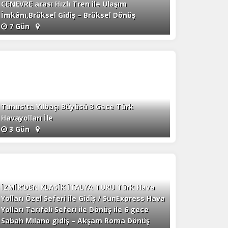
CENEVRE arası Hızlı Tren ile Ulaşım
İmkânı,Brüksel Gidiş – Brüksel Dönüş
7 Gün
Tunus'ta Yılbaşı Büyüsü 3 Gece Türk
Havayolları İle
3 Gün
İZMİR’DEN KLASİK İTALYA TURU Türk Hava
Yolları Özel Seferi ile Gidiş / SunExpress Hava
Yolları Tarifeli Seferi ile Dönüş ile 6 gece
Sabah Milano gidiş – Akşam Roma Dönüş