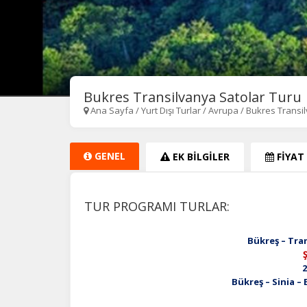
Bukres Transilvanya Satolar Turu
Ana Sayfa
/
Yurt Dışı Turlar
/
Avrupa
/
Bukres Transil
GENEL
EK BİLGİLER
FİYAT
TUR PROGRAMI TURLAR:
Bükreş – Tra
2
Bükreş – Sinia –