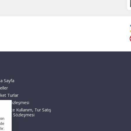
a Sayfa
eller
ket Turlar
zlilik Sözleşmesi
KK, Site Kullanım, Tur Satış
 Üyelik Sözleşmesi
nin
nde
ır.