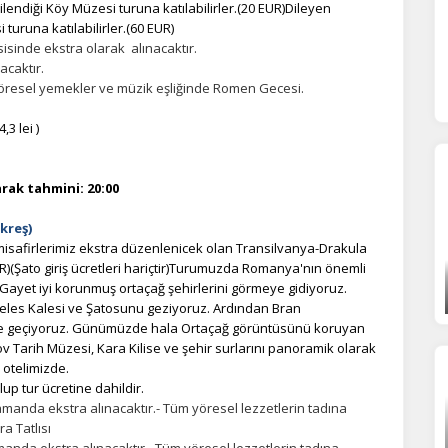
ndiği Köy Müzesi turuna katılabilirler.(20 EUR)Dileyen
rezler olmadan site düzgün çalışmaz ve devre dışı bırakılamaz.
uruna katılabilirler.(60 EUR)
isinde ekstra olarak alınacaktır.
acaktır.
statistik Çerezleri
yöresel yemekler ve müzik eşliğinde Romen Gecesi.
yaretçilerin siteyi nasıl kullandığını anonim olarak ölçeriz. Hangi
yfaların popüler olduğunu ve kullanıcıların nerede zorluk yaşadığını
3 lei )
lamamıza yardımcı olur.
rak tahmini: 20:00
azarlama Çerezleri
kreş)
ze ve ilgi alanlarınıza uygun reklamlar göstermek için kullanılır.
safirlerimiz ekstra düzenlenicek olan Transilvanya-Drakula
patırsanız reklamları görmeye devam edersiniz, ancak daha az
UR)(Şato giriş ücretleri hariçtir)Turumuzda Romanya'nın önemli
akalı olabilirler.
 Gayet iyi korunmuş ortaçağ şehirlerini görmeye gidiyoruz.
 Peles Kalesi ve Şatosunu geziyoruz. Ardından Bran
ne geçiyoruz. Günümüzde hala Ortaçağ görüntüsünü koruyan
ov Tarih Müzesi, Kara Kilise ve şehir surlarını panoramik olarak
 otelimizde.
Tümünü Reddet
Tümünü Kabul Et
Tercihleri Kaydet
up tur ücretine dahildir.
anda ekstra alınacaktır.-
Tüm yöresel lezzetlerin tadına
a Tatlısı
anda ekstra alınacaktır.-
Tüm yöresel lezzetlerin tadına