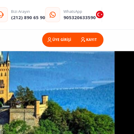
Bizi Arayın
WhatsApp
(212) 890 65 90
905320633590
ÜYE GİRİŞİ
KAYIT