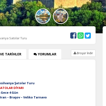
vanya Satolar Turu
Broşür İndir
 VE TARİHLER
YORUMLAR
nsilvanya Şatolar Turu
ŞATOLAR DİYARI
 Gece 4 Gün
 Bran – Braşov – Veliko Tarnavo