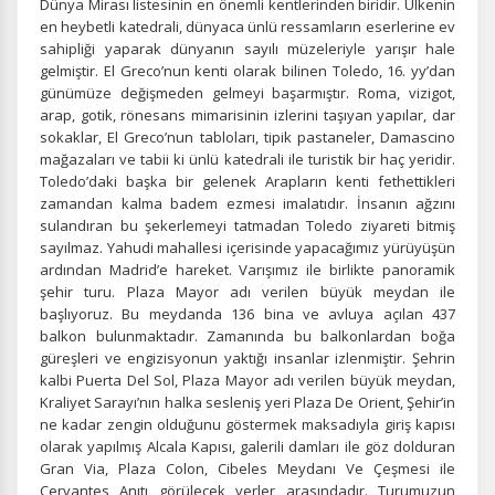
Dünya Mirası listesinin en önemli kentlerinden biridir. Ülkenin
en heybetli katedrali, dünyaca ünlü ressamların eserlerine ev
sahipliği yaparak dünyanın sayılı müzeleriyle yarışır hale
gelmiştir. El Greco’nun kenti olarak bilinen Toledo, 16. yy’dan
günümüze değişmeden gelmeyi başarmıştır. Roma, vizigot,
arap, gotik, rönesans mimarisinin izlerini taşıyan yapılar, dar
sokaklar, El Greco’nun tabloları, tipik pastaneler, Damascino
mağazaları ve tabii ki ünlü katedrali ile turistik bir haç yeridir.
Toledo’daki başka bir gelenek Arapların kenti fethettikleri
zamandan kalma badem ezmesi imalatıdır. İnsanın ağzını
sulandıran bu şekerlemeyi tatmadan Toledo ziyareti bitmiş
sayılmaz. Yahudi mahallesi içerisinde yapacağımız yürüyüşün
ardından Madrid’e hareket. Varışımız ile birlikte panoramik
şehir turu. Plaza Mayor adı verilen büyük meydan ile
başlıyoruz. Bu meydanda 136 bina ve avluya açılan 437
balkon bulunmaktadır. Zamanında bu balkonlardan boğa
güreşleri ve engizisyonun yaktığı insanlar izlenmiştir. Şehrin
kalbi Puerta Del Sol, Plaza Mayor adı verilen büyük meydan,
Kraliyet Sarayı’nın halka sesleniş yeri Plaza De Orient, Şehir’in
ne kadar zengin olduğunu göstermek maksadıyla giriş kapısı
olarak yapılmış Alcala Kapısı, galerili damları ile göz dolduran
Gran Via, Plaza Colon, Cibeles Meydanı Ve Çeşmesi ile
Cervantes Anıtı görülecek yerler arasındadır. Turumuzun