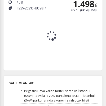
1.498
7 Gün
€
T225-25299-1062617
en düşük kişi başı
DAHİL OLANLAR:
Pegasus Hava Yolları tarifeli seferi ile İstanbul
(SAW) – Sevilla (SVQ) / Barcelona (BCN) – İstanbul
(SAW) parkurlarında ekonomi sınıfı uçak bileti