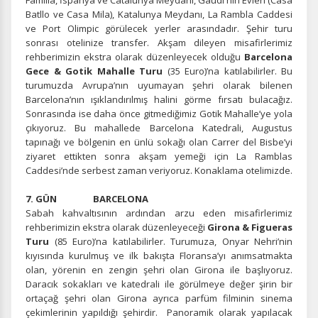
Familia, İspanya ve Catalunya Meydanı, Gaudi'nin Evleri (Casa
İstatistik Çerezleri
Batllo ve Casa Mila), Katalunya Meydanı, La Rambla Caddesi
ve Port Olimpic görülecek yerler arasındadır. Şehir turu
Ziyaretçilerin siteyi nasıl kullandığını anonim olarak
sonrası otelinize transfer. Akşam dileyen misafirlerimiz
ölçeriz. Hangi sayfaların popüler olduğunu ve
rehberimizin ekstra olarak düzenleyecek olduğu
Barcelona
kullanıcıların nerede zorluk yaşadığını anlamamıza
Gece & Gotik Mahalle Turu
(35 Euro)’na katılabilirler. Bu
yardımcı olur.
turumuzda Avrupa’nın uyumayan şehri olarak bilenen
Barcelona’nın ışıklandırılmış halini görme fırsatı bulacağız.
Sonrasında ise daha önce gitmediğimiz Gotik Mahalle’ye yola
çıkıyoruz. Bu mahallede Barcelona Katedrali, Augustus
tapınağı ve bölgenin en ünlü sokağı olan Carrer del Bisbe’yi
Pazarlama Çerezleri
ziyaret ettikten sonra akşam yemeği için La Ramblas
Caddesi’nde serbest zaman veriyoruz. Konaklama otelimizde.
Size ve ilgi alanlarınıza uygun reklamlar göstermek için
kullanılır. Kapatırsanız reklamları görmeye devam
7. GÜN BARCELONA
edersiniz, ancak daha az alakalı olabilirler.
Sabah kahvaltısının ardından arzu eden misafirlerimiz
rehberimizin ekstra olarak düzenleyeceği
Girona & Figueras
Turu
(85 Euro)’na katılabilirler. Turumuza, Onyar Nehri’nin
kıyısında kurulmuş ve ilk bakışta Floransa’yı anımsatmakta
olan, yörenin en zengin şehri olan Girona ile başlıyoruz.
Daracık sokakları ve katedrali ile görülmeye değer şirin bir
Tercihleri Kaydet
ortaçağ şehri olan Girona ayrıca parfüm filminin sinema
çekimlerinin yapıldığı şehirdir. Panoramik olarak yapılacak