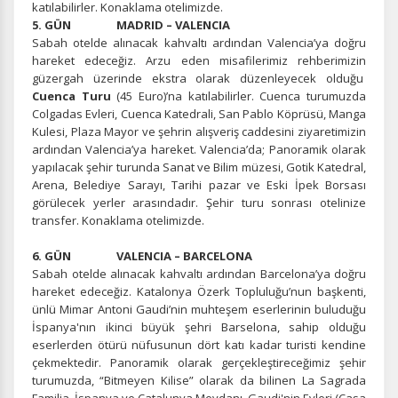
katılabilirler. Konaklama otelimizde.
5. GÜN MADRID – VALENCIA
Sabah otelde alınacak kahvaltı ardından Valencia’ya doğru
hareket edeceğiz. Arzu eden misafilerimiz rehberimizin
güzergah üzerinde ekstra olarak düzenleyecek olduğu
Cuenca Turu
(45 Euro)’na katılabilirler. Cuenca turumuzda
Colgadas Evleri, Cuenca Katedrali, San Pablo Köprüsü, Manga
ÇEREZ KULLANIM AYARLARINIZ
Kulesi, Plaza Mayor ve şehrin alışveriş caddesini ziyaretimizin
Çerez tercihlerinizi
belirleyin
.
ardından Valencia’ya hareket. Valencia’da; Panoramik olarak
yapılacak şehir turunda Sanat ve Bilim müzesi, Gotik Katedral,
Daha fazla bilgi için
KVKK bilgilendirmemizi
,
çerez kullanım
ve
Arena, Belediye Sarayı, Tarihi pazar ve Eski İpek Borsası
gizlilik koşullarını
inceleyebilirsiniz.
görülecek yerler arasındadır. Şehir turu sonrası otelinize
transfer. Konaklama otelimizde.
6. GÜN VALENCIA – BARCELONA
Zorunlu Çerezler
HER ZAMAN AKTIF
Sabah otelde alınacak kahvaltı ardından Barcelona’ya doğru
Oturum yönetimi, güvenlik ve temel site işlevleri için
hareket edeceğiz. Katalonya Özerk Topluluğu’nun başkenti,
gereklidir. Bu çerezler olmadan site düzgün çalışmaz ve
ünlü Mimar Antoni Gaudi’nin muhteşem eserlerinin buluduğu
devre dışı bırakılamaz.
İspanya'nın ikinci büyük şehri Barselona, sahip olduğu
eserlerden ötürü nüfusunun dört katı kadar turisti kendine
çekmektedir. Panoramik olarak gerçekleştireceğimiz şehir
turumuzda, “Bitmeyen Kilise” olarak da bilinen La Sagrada