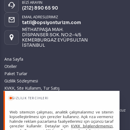
BİZİ ARAYIN
(212) 890 65 90
EMAIL ADRESLERIMIZ
tatil@opsiyonturizm.com
MİTHATPAŞA MAH.
DİSPANSER SOK. NO:2-4/5
KEMERBURGAZ EYÜPSULTAN
İSTANBUL
Ana Sayfa
Oteller
Paket Turlar
Gizlilik Sözleşmesi
KVKK, Site Kullanım, Tur Satış
ve Üyelik Sözleşmesi
GIZLILIK TERCIHLERI
Sitemizde anılan tüm fiyatlar, geçerli kartlar ile tek ödemede, en ucuz
Web sitemizin çalışması, analitik çalışmalarımız ve sitenin
başlangıç fiyatlardır ve yeterli kontenjan olması durumunda
kişiselleştirilmesi için çerezler kullanırız. Açık rıza vermeniz
halinde reklam pazarlama faaliyetlerimiz için üçüncü taraf
geçerlidir.
çerezler kullanılır. Detaylar için
KVKK bilgilendirmemizi
,