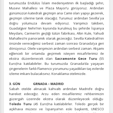
turumuzda Endülüs İslam medeniyetinin ilk başladığı şehri,
Musevi Mahallesi ve Plaza Mayor’u görüyoruz. Ardından
günümüzün katedrali geçmişin ana Camii olan yapıyı gezerek,
geçmişin izlerine tanık olacağız. Turumuz ardından Sevilla`ya
doğru yolumuza devam ediyoruz. Varışımızı takiben,
Guadalgivir Nehri’nin kıyısında kurulmuş bu şehirde İspanya
Meydanı, Carmen’in geçtiği tütün fabrikası, Altın Kule, Yahudi
Mahallesi’ni panoramik olarak gezeceğiz. Sevilla Katedrali’nin
önünde vereceğimiz serbest zaman sonrası Granada’ya geri
dönüyoruz. Otele varışımızın ardından serbest zaman. Akşamı
eğlenceli bir ortamda geçirmek isteyen misafirlerimiz ile
ekstra düzenlenecek olan
Sacramonte Gece Turu
(55
Euro)’na katılabilirler. Bu turumuzda Granada‘da yaşayan
çingenelerin farklı Flamenco yorumunu yaşadıkları taş evlerde
izleme imkanı bulacaksınız. Konaklama otelimizde.
3. GÜN GRNADA – MADRID
Sabah otelde alınacak kahvaltı ardından Madrid’e doğru
hareket edeceğiz. Arzu eden misafilerimiz rehberimizin
güzergah üzerinde ekstra olarak düzenleyecek olduğu
Toledo Turu
(45 Euro)’na katılabilirler. Toledo gerçek bir
açıkhava müzesi ve İspanya’nın eski başkenti, UNESCO