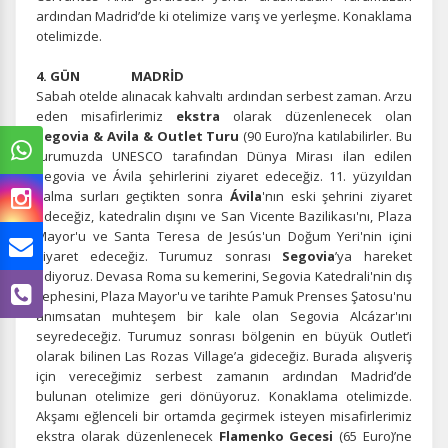
ardından Madrid’de ki otelimize varış ve yerleşme. Konaklama
otelimizde.
4. GÜN MADRİD
Sabah otelde alınacak kahvaltı ardından serbest zaman. Arzu
eden misafirlerimiz
ekstra
olarak düzenlenecek olan
Segovia & Avila & Outlet Turu
(90 Euro)’na katılabilirler. Bu
turumuzda UNESCO tarafından Dünya Mirası ilan edilen
Segovia ve Ávila şehirlerini ziyaret edeceğiz. 11. yüzyıldan
kalma surları geçtikten sonra
Ávila
'nın eski şehrini ziyaret
edeceğiz, katedralin dışını ve San Vicente Bazilikası'nı, Plaza
Mayor'u ve Santa Teresa de Jesús'un Doğum Yeri'nin içini
ziyaret edeceğiz. Turumuz sonrası
Segovia
’ya hareket
ediyoruz. Devasa Roma su kemerini, Segovia Katedrali'nin dış
cephesini, Plaza Mayor'u ve tarihte Pamuk Prenses Şatosu'nu
anımsatan muhteşem bir kale olan Segovia Alcázar'ını
seyredeceğiz. Turumuz sonrası bölgenin en büyük Outlet’i
olarak bilinen Las Rozas Village’a gideceğiz. Burada alışveriş
için vereceğimiz serbest zamanın ardından Madrid’de
bulunan otelimize geri dönüyoruz. Konaklama otelimizde.
Akşamı eğlenceli bir ortamda geçirmek isteyen misafirlerimiz
ekstra olarak düzenlenecek
Flamenko Gecesi
(65 Euro)’ne