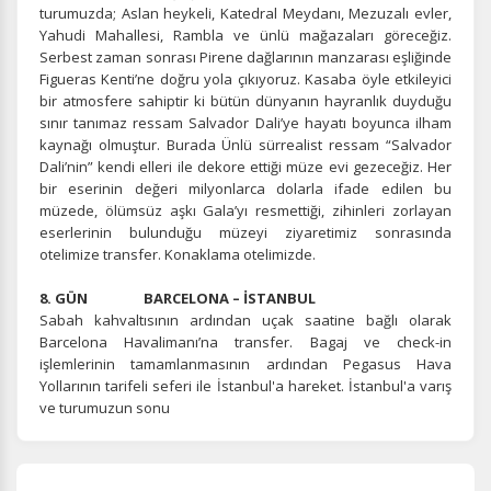
turumuzda; Aslan heykeli, Katedral Meydanı, Mezuzalı evler,
Yahudi Mahallesi, Rambla ve ünlü mağazaları göreceğiz.
Serbest zaman sonrası Pirene dağlarının manzarası eşliğinde
Figueras Kenti’ne doğru yola çıkıyoruz. Kasaba öyle etkileyici
bir atmosfere sahiptir ki bütün dünyanın hayranlık duyduğu
sınır tanımaz ressam Salvador Dali’ye hayatı boyunca ilham
kaynağı olmuştur. Burada Ünlü sürrealist ressam “Salvador
Dali’nin” kendi elleri ile dekore ettiği müze evi gezeceğiz. Her
bir eserinin değeri milyonlarca dolarla ifade edilen bu
müzede, ölümsüz aşkı Gala’yı resmettiği, zihinleri zorlayan
eserlerinin bulunduğu müzeyi ziyaretimiz sonrasında
otelimize transfer. Konaklama otelimizde.
8. GÜN BARCELONA – İSTANBUL
Sabah kahvaltısının ardından uçak saatine bağlı olarak
Barcelona Havalimanı’na transfer. Bagaj ve check-in
işlemlerinin tamamlanmasının ardından Pegasus Hava
Yollarının tarifeli seferi ile İstanbul'a hareket. İstanbul'a varış
ve turumuzun sonu