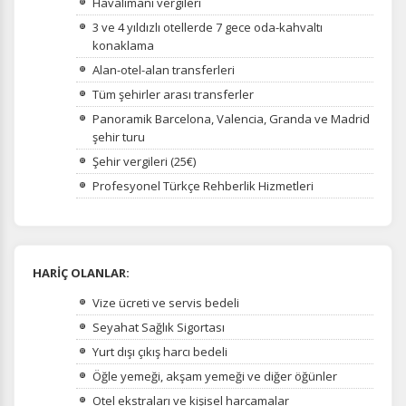
Havalimanı vergileri
3 ve 4 yıldızlı otellerde 7 gece oda-kahvaltı
konaklama
Alan-otel-alan transferleri
Tüm şehirler arası transferler
Panoramik Barcelona, Valencia, Granda ve Madrid
şehir turu
Şehir vergileri (25€)
Profesyonel Türkçe Rehberlik Hizmetleri
HARİÇ OLANLAR:
Vize ücreti ve servis bedeli
Seyahat Sağlık Sigortası
Yurt dışı çıkış harcı bedeli
Öğle yemeği, akşam yemeği ve diğer öğünler
Otel ekstraları ve kişisel harcamalar