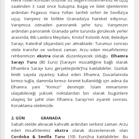
Hava Yolları kontuarı önünde siz değerli misafirlerimiz ile uçuş
saatinden 3 saat önce buluşma. Bagaj ve bilet işlemlerinin
ardından Pegasus Hava Yolları tarifeli seferi ile Sevilla’ya
uçuş. Varışımız ile birlikte Granada’ya hareket ediyoruz.
Varışımıza istinaden panoramik şehir turu.
Varışımızın
ardından panoramik Granada şehir turunda görülecek yerler
arasında; Bib Lambra Meydanı, Kristof Kolomb Anıtı, Belediye
Sarayı, Katedral (dışarıdan) yer almaktadır. Turumuz sonrası
otele transfer ve serbest zaman. Arzu eden misafirlerimiz
rehberimizin
ekstra
olarak düzenleyecek olduğu
Elhamra
Sarayı Turu
(80 Euro) [Sarayın müsaitliğine bağlı olarak
Elhambra Sarayı turu gerçekleştirilir]’na katılabilirler. Günlük
limitli sayıda ziyarteçi kabul eden Elhamra, Duvarlarında
kırmızı tuğla, damında kırmızı kiremit kullanıldığı için adına da
Elhamra yani "Kırmızı" denmiştir. İslam mimarisinin
ulaşabileceği yüksek noktalardan biri olarak bugünlere
ulaşmış bir şahit olan Elhamra Sarayı'nın ziyareti sonrası.
Konaklama otelimizde.
2. GÜN GRANADA
Sabah otelde alınacak kahvaltı ardından serbest zaman. Arzu
eden misafirlerimiz
ekstra
olarak düzenlenecek olan
Cordoba & Sevilla Turu
(105 Euro)’na katılabilirler. Bu