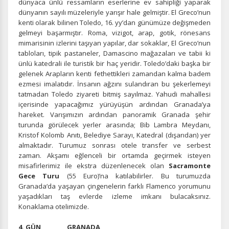
dünyaca ünlü ressamların eserlerine ev sahipliği yaparak
dünyanın sayılı müzeleriyle yarışır hale gelmiştir. El Greco’nun
kenti olarak bilinen Toledo, 16. yy’dan günümüze değişmeden
gelmeyi başarmıştır. Roma, vizigot, arap, gotik, rönesans
mimarisinin izlerini taşıyan yapılar, dar sokaklar, El Greco’nun
tabloları, tipik pastaneler, Damascino mağazaları ve tabii ki
ünlü katedrali ile turistik bir haç yeridir. Toledo’daki başka bir
gelenek Arapların kenti fethettikleri zamandan kalma badem
ezmesi imalatıdır. İnsanın ağzını sulandıran bu şekerlemeyi
tatmadan Toledo ziyareti bitmiş sayılmaz. Yahudi mahallesi
içerisinde yapacağımız yürüyüşün ardından Granada’ya
hareket. Varışımızın ardından panoramik Granada şehir
turunda görülecek yerler arasında; Bib Lambra Meydanı,
Kristof Kolomb Anıtı, Belediye Sarayı, Katedral (dışarıdan) yer
almaktadır. Turumuz sonrası otele transfer ve serbest
zaman. Akşamı eğlenceli bir ortamda geçirmek isteyen
misafirlerimiz ile ekstra düzenlenecek olan
Sacramonte
Gece Turu
(55 Euro)’na katılabilirler. Bu turumuzda
Granada‘da yaşayan çingenelerin farklı Flamenco yorumunu
yaşadıkları taş evlerde izleme imkanı bulacaksınız.
Konaklama otelimizde.
4. GÜN GRANADA