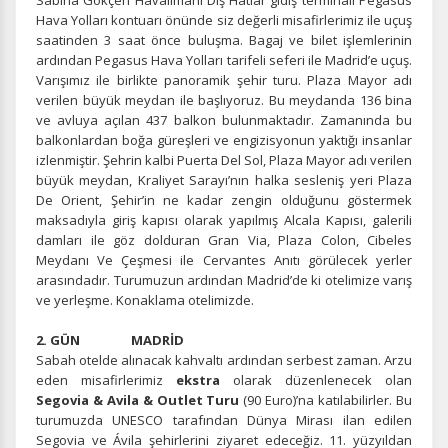
Sabiha Gökçen Havalimanı Dış Hatlar gidiş terminali Pegasus
Hava Yolları kontuarı önünde siz değerli misafirlerimiz ile uçuş
saatinden 3 saat önce buluşma. Bagaj ve bilet işlemlerinin
ardından Pegasus Hava Yolları tarifeli seferi ile Madrid’e uçuş.
Varışımız ile birlikte panoramik şehir turu. Plaza Mayor adı
verilen büyük meydan ile başlıyoruz. Bu meydanda 136 bina
ve avluya açılan 437 balkon bulunmaktadır. Zamanında bu
balkonlardan boğa güreşleri ve engizisyonun yaktığı insanlar
izlenmiştir. Şehrin kalbi Puerta Del Sol, Plaza Mayor adı verilen
büyük meydan, Kraliyet Sarayı’nın halka sesleniş yeri Plaza
De Orient, Şehir’in ne kadar zengin olduğunu göstermek
maksadıyla giriş kapısı olarak yapılmış Alcala Kapısı, galerili
damları ile göz dolduran Gran Via, Plaza Colon, Cibeles
Meydanı Ve Çeşmesi ile Cervantes Anıtı görülecek yerler
arasındadır. Turumuzun ardından Madrid’de ki otelimize varış
ve yerleşme. Konaklama otelimizde.
2. GÜN MADRİD
Sabah otelde alınacak kahvaltı ardından serbest zaman. Arzu
eden misafirlerimiz
ekstra
olarak düzenlenecek olan
Segovia & Avila & Outlet Turu
(90 Euro)’na katılabilirler. Bu
turumuzda UNESCO tarafından Dünya Mirası ilan edilen
Segovia ve Ávila şehirlerini ziyaret edeceğiz. 11. yüzyıldan