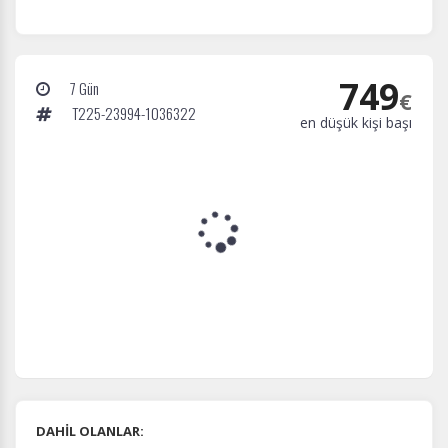
749
7 Gün
€
T225-23994-1036322
en düşük kişi başı
DAHİL OLANLAR: