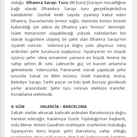
olduğu
Elhamra Sarayı Turu
(80 Euro) [Sarayın müsaitliğine
bağlı olarak Elhambra Sarayı turu gerçekleştirilir]’na
katılabilirler. Günlük limitli sayıda ziyarteçi kabul eden
Elhamra, Duvarlarında kırmızı tuğla, damında kırmızı kiremit
kullanıldığı için adına da Elhamra yani "Kırmızı" denmiştir.
İslam mimarisinin ulaşabileceği yüksek noktalardan biri
olarak bugünlere ulaşmış bir şahit olan Elhamra Sarayı'nın
ziyareti sonrası Valencia`ya doğru yola çıkıyoruz. Varış
ardından şehir turumuza başlıyoruz. İspanya’nın en büyük
ÇEREZ KULLANIM AYARLARINIZ
üçüncü şehri olma ünvanının yanısıra en büyük limana da
Çerez tercihlerinizi
belirleyin
.
sahip şehrin ilk ismi, Latince’de güç ve kuvvet anlamına
gelmektedir. Valencia’da; Panoramik olarak yapılacak şehir
Daha fazla bilgi için
KVKK bilgilendirmemizi
,
çerez kullanım
ve
turunda Sanat ve Bilim müzesi, Gotik Katedral, Arena,
gizlilik koşullarını
inceleyebilirsiniz.
Belediye Sarayı, Tarihi pazar ve Eski İpek Borsası görülecek
yerler arasındadır. Şehir turu sonrası otelinize transfer.
Konaklama otelimizde.
Zorunlu Çerezler
HER ZAMAN AKTIF
6. GÜN VALENCİA – BARCELONA
Oturum yönetimi, güvenlik ve temel site işlevleri için
Sabah otelde alınacak kahvaltı ardından Barcelona’ya doğru
gereklidir. Bu çerezler olmadan site düzgün çalışmaz ve
hareket edeceğiz. Katalonya Özerk Topluluğu’nun başkenti,
devre dışı bırakılamaz.
ünlü Mimar Antoni Gaudi’nin muhteşem eserlerinin buluduğu
İspanya'nın ikinci büyük şehri Barselona, sahip olduğu