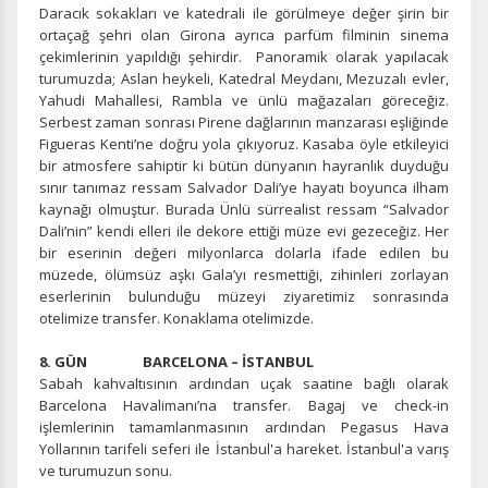
Tercihleri Kaydet
Daracık sokakları ve katedrali ile görülmeye değer şirin bir
ortaçağ şehri olan Girona ayrıca parfüm filminin sinema
çekimlerinin yapıldığı şehirdir. Panoramik olarak yapılacak
turumuzda; Aslan heykeli, Katedral Meydanı, Mezuzalı evler,
Yahudi Mahallesi, Rambla ve ünlü mağazaları göreceğiz.
Serbest zaman sonrası Pirene dağlarının manzarası eşliğinde
Figueras Kenti’ne doğru yola çıkıyoruz. Kasaba öyle etkileyici
bir atmosfere sahiptir ki bütün dünyanın hayranlık duyduğu
sınır tanımaz ressam Salvador Dali’ye hayatı boyunca ilham
kaynağı olmuştur. Burada Ünlü sürrealist ressam “Salvador
Dali’nin” kendi elleri ile dekore ettiği müze evi gezeceğiz. Her
bir eserinin değeri milyonlarca dolarla ifade edilen bu
müzede, ölümsüz aşkı Gala’yı resmettiği, zihinleri zorlayan
eserlerinin bulunduğu müzeyi ziyaretimiz sonrasında
otelimize transfer. Konaklama otelimizde.
8. GÜN BARCELONA – İSTANBUL
Sabah kahvaltısının ardından uçak saatine bağlı olarak
Barcelona Havalimanı’na transfer. Bagaj ve check-in
işlemlerinin tamamlanmasının ardından Pegasus Hava
Yollarının tarifeli seferi ile İstanbul'a hareket. İstanbul'a varış
ve turumuzun sonu.