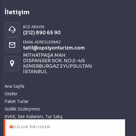
İletişim
BİZİ ARAYIN
(212) 890 65 90
EMAIL ADRESLERIMIZ
tatil@opsiyonturizm.com
MİTHATPAŞA MAH.
DİSPANSER SOK. NO:2-4/5
KEMERBURGAZ EYÜPSULTAN
İSTANBUL
Ana Sayfa
Oteller
Paket Turlar
Gizlilik Sözleşmesi
KVKK, Site Kullanım, Tur Satış
ve Üyelik Sözleşmesi
GIZLILIK TERCIHLERI