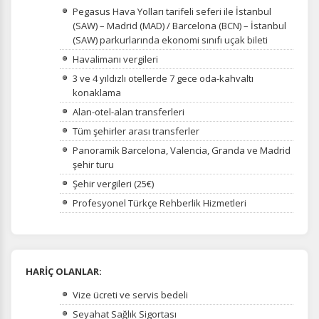
Pegasus Hava Yolları tarifeli seferi ile İstanbul
(SAW) – Madrid (MAD) / Barcelona (BCN) – İstanbul
(SAW) parkurlarında ekonomi sınıfı uçak bileti
Havalimanı vergileri
3 ve 4 yıldızlı otellerde 7 gece oda-kahvaltı
konaklama
Alan-otel-alan transferleri
Tüm şehirler arası transferler
Panoramik Barcelona, Valencia, Granda ve Madrid
şehir turu
Şehir vergileri (25€)
Profesyonel Türkçe Rehberlik Hizmetleri
HARİÇ OLANLAR:
Vize ücreti ve servis bedeli
Seyahat Sağlık Sigortası