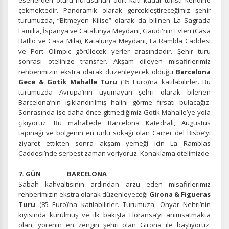
eserlerden ötürü nüfusunun dört katı kadar turisti kendine
çekmektedir. Panoramik olarak gerçekleştireceğimiz şehir
turumuzda, “Bitmeyen Kilise” olarak da bilinen La Sagrada
İstatistik Çerezleri
Familia, İspanya ve Catalunya Meydanı, Gaudi'nin Evleri (Casa
Batllo ve Casa Mila), Katalunya Meydanı, La Rambla Caddesi
Ziyaretçilerin siteyi nasıl kullandığını anonim olarak
ve Port Olimpic görülecek yerler arasındadır. Şehir turu
ölçeriz. Hangi sayfaların popüler olduğunu ve
sonrası otelinize transfer. Akşam dileyen misafirlerimiz
kullanıcıların nerede zorluk yaşadığını anlamamıza
rehberimizin ekstra olarak düzenleyecek olduğu
Barcelona
yardımcı olur.
Gece & Gotik Mahalle Turu
(35 Euro)’na katılabilirler. Bu
turumuzda Avrupa’nın uyumayan şehri olarak bilenen
Barcelona’nın ışıklandırılmış halini görme fırsatı bulacağız.
Sonrasında ise daha önce gitmediğimiz Gotik Mahalle’ye yola
çıkıyoruz. Bu mahallede Barcelona Katedrali, Augustus
Pazarlama Çerezleri
tapınağı ve bölgenin en ünlü sokağı olan Carrer del Bisbe’yi
ziyaret ettikten sonra akşam yemeği için La Ramblas
Size ve ilgi alanlarınıza uygun reklamlar göstermek için
Caddesi’nde serbest zaman veriyoruz. Konaklama otelimizde.
kullanılır. Kapatırsanız reklamları görmeye devam
edersiniz, ancak daha az alakalı olabilirler.
7. GÜN BARCELONA
Sabah kahvaltısının ardından arzu eden misafirlerimiz
rehberimizin ekstra olarak düzenleyeceği
Girona & Figueras
Turu
(85 Euro)’na katılabilirler. Turumuza, Onyar Nehri’nin
kıyısında kurulmuş ve ilk bakışta Floransa’yı anımsatmakta
olan, yörenin en zengin şehri olan Girona ile başlıyoruz.