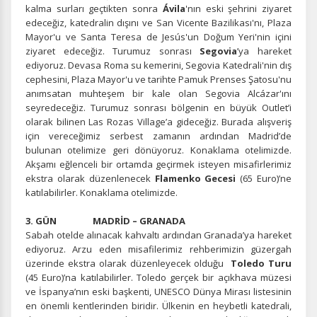
kalma surları geçtikten sonra
Ávila
'nın eski şehrini ziyaret
edeceğiz, katedralin dışını ve San Vicente Bazilikası'nı, Plaza
Mayor'u ve Santa Teresa de Jesús'un Doğum Yeri'nin içini
ziyaret edeceğiz. Turumuz sonrası
Segovia
’ya hareket
ediyoruz. Devasa Roma su kemerini, Segovia Katedrali'nin dış
cephesini, Plaza Mayor'u ve tarihte Pamuk Prenses Şatosu'nu
anımsatan muhteşem bir kale olan Segovia Alcázar'ını
seyredeceğiz. Turumuz sonrası bölgenin en büyük Outlet’i
olarak bilinen Las Rozas Village’a gideceğiz. Burada alışveriş
için vereceğimiz serbest zamanın ardından Madrid’de
bulunan otelimize geri dönüyoruz. Konaklama otelimizde.
Akşamı eğlenceli bir ortamda geçirmek isteyen misafirlerimiz
ekstra olarak düzenlenecek
Flamenko Gecesi
(65 Euro)’ne
katılabilirler. Konaklama otelimizde.
3. GÜN MADRİD – GRANADA
Sabah otelde alınacak kahvaltı ardından Granada’ya hareket
ediyoruz. Arzu eden misafilerimiz rehberimizin güzergah
üzerinde ekstra olarak düzenleyecek olduğu
Toledo Turu
(45 Euro)’na katılabilirler. Toledo gerçek bir açıkhava müzesi
ve İspanya’nın eski başkenti, UNESCO Dünya Mirası listesinin
en önemli kentlerinden biridir. Ülkenin en heybetli katedrali,