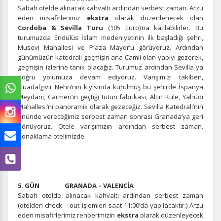
Sabah otelde alınacak kahvaltı ardından serbest zaman. Arzu
eden misafirlerimiz
ekstra
olarak düzenlenecek olan
Cordoba & Sevilla Turu
(105 Euro)’na katılabilirler. Bu
turumuzda Endülüs İslam medeniyetinin ilk başladığı şehri,
Musevi Mahallesi ve Plaza Mayor’u görüyoruz. Ardından
günümüzün katedrali geçmişin ana Camii olan yapıyı gezerek,
geçmişin izlerine tanık olacağız. Turumuz ardından Sevilla`ya
doğru yolumuza devam ediyoruz. Varışımızı takiben,
Guadalgivir Nehri’nin kıyısında kurulmuş bu şehirde İspanya
Meydanı, Carmen’in geçtiği tütün fabrikası, Altın Kule, Yahudi
Mahallesi’ni panoramik olarak gezeceğiz. Sevilla Katedrali’nin
önünde vereceğimiz serbest zaman sonrası Granada’ya geri
dönüyoruz. Otele varışımızın ardından serbest zaman.
Konaklama otelimizde.
5. GÜN GRANADA – VALENCİA
Sabah otelde alınacak kahvaltı ardından serbest zaman
(otelden check – out işlemleri saat 11:00’da yapılacaktır.) Arzu
eden misafirlerimiz rehberimizin
ekstra
olarak düzenleyecek