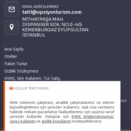
EMAIL ADRESLERIMIZ
tatil@opsiyonturizm.com
MİTHATPAŞA MAH.
DİSPANSER SOK. NO:2-4/5
KEMERBURGAZ EYÜPSULTAN
İSTANBUL
Ana Sayfa
Oteller
Paket Turlar
Gizlilik Sözleşmesi
KVKK, Site Kullanım, Tur Satış
ve Üyelik Sözleşmesi
GIZLILIK TERCIHLERI
Sitemizde anılan tüm fiyatlar, geçerli kartlar ile tek ödemede, en ucuz
Web sitemizin çalışması, analitik çalışmalarımız ve sitenin
başlangıç fiyatlardır ve yeterli kontenjan olması durumunda
kişiselleştirilmesi için çerezler kullanırız. Açık rıza vermeniz
halinde reklam pazarlama faaliyetlerimiz için üçüncü taraf
geçerlidir.
çerezler kullanılır. Detaylar için
KVKK bilgilendirmemizi
,
çerez kullanım
ve
gizlilik koşullarını
inceleyebilirsiniz.