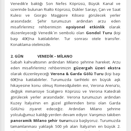
Venedik’e baktığı Son Nefes Köprüsü, Büyük Kanal ve
üzerinde bulunan Rialto Köprüsü, Dükler Sarayı, Çan ve Saat
Kulesi ve Giorgio Maggiore Kilisesi görülecek yerler
arasındadır. Şehir turumuzun ardından arzu eden
misafirlerimiz rehberimizin
opsiyonel etkinlik
olarak
düzenleyeceği Venedik`in sembolü olan
Gondol Turu
(kişi
başı 40€)’na katılabilirler. Tur sonrası otele transfer.
Konaklama otelimizde.
2. GÜN VENEDİK – MİLANO
Sabah kahvaltısının ardından Milano şehrine hareket. Arzu
eden misafirlerimiz rehberimizin
güzergah üzeri ekstra
olarak düzenleyeceği
Verona & Garda Gölü Turu
(kişi başı
60€)’na katılabilirler. Turumuzda tarihteki en büyük aşk
hikayesine konu olmuş Romeo&Julietin evi, Verona Arena’sı,
değişik mimarisiye Scaligero Köprüsü ve Verona Katedrali
görülecek yerler arasındadır. Verona turumuzun ardından
Kuzey İtalya’nın en güzel göllerinden birisi olan Garda
Gölü’nü ziyaret edeceğiz. Ardından Milano şehrine
yolculuğumuz kaldığı yerden devam ediyor. Varışımızı takiben
panoramik Milano şehir turu
muza başlıyoruz. Turumuzda
tamamlanması yaklaşık 500 yılı alan İtalya’nın en büyük 2.