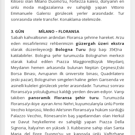
Kilisesi olan Milano Duomo’su, Fortezza kalesi, dünyanın en
ünlü moda mağazalarına ev sahipliği yapan Vittorio
Emmanuele Galerisi görülecek yerler arasındadır. Tur
sonrasında otele transfer. Konaklama otelimizde.
3. GÜN MİLANO – FLORANSA
Sabah kahvaltısının ardından Floransa şehrine hareket. Arzu
eden misafirlerimiz rehberimizin
güzergah üzeri ekstra
olarak düzenleyeceği
Bologna Turu
(kişi başı 35€)’na
katılabilirler. Bologna şehir turumuzda Bologna’nın merkezi
olarak kabul edilen Piazza Maggiore(Büyük Meydan),
Meydanın hemen arkasında bulunan Neptün Çeşmesi,Eski
Borsa Binası, Avrupanın ilk üniversite binası, Quadrilatero
(eski pazar), Bologna’nın simgeleri haline gelen Garisenda ve
asinelli kuleleri görülecek yerler arasındadır. Turumuz sonrası
Floransa’ya yolculuğumuz kaldığı yerden devam ediyor. Varışı
takiben
panoramik Floransa şehir turu
. Turumuzda
Floransa’yı ikiye ayıran Arno Nehri, kuyumcularıyla ünlü Ponte
Vecchio köprüsü, Medici Aile’sinin Floransa’ya hüküm sürdüğü
Palazzo Vecchio, Rönesans’ın baş yapıtlarından olan Herkül
ve Davut heykellerine ev sahipliği yapan Piazza Della
Signoria, İtalya’nın en yüksek 3. Kubbesine sahip olan Santa
Maria del Fiore Duomo’su ve kapısıyla ünlü Vaftizhane