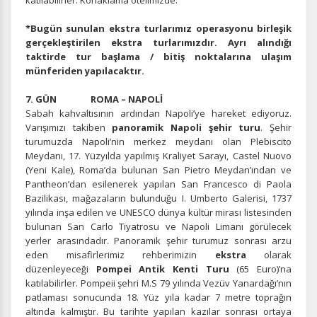
katılabilirler. Konaklama otelimizde.
İstatistik Çerezleri
Ziyaretçilerin siteyi nasıl kullandığını anonim olarak
*Bugün sunulan ekstra turlarımız operasyonu birleşik
ölçeriz. Hangi sayfaların popüler olduğunu ve
gerçekleştirilen ekstra turlarımızdır. Ayrı alındığı
kullanıcıların nerede zorluk yaşadığını anlamamıza
taktirde tur başlama / bitiş noktalarına ulaşım
yardımcı olur.
münferiden yapılacaktır.
7. GÜN ROMA – NAPOLİ
Sabah kahvaltısının ardından Napoli’ye hareket ediyoruz.
Varışımızı takiben
panoramik Napoli şehir turu
. Şehir
Pazarlama Çerezleri
turumuzda Napoli’nin merkez meydanı olan Plebiscito
Meydanı, 17. Yüzyılda yapılmış Kraliyet Sarayı, Castel Nuovo
Size ve ilgi alanlarınıza uygun reklamlar göstermek için
(Yeni Kale), Roma’da bulunan San Pietro Meydan’ından ve
kullanılır. Kapatırsanız reklamları görmeye devam
Pantheon’dan esilenerek yapılan San Francesco di Paola
edersiniz, ancak daha az alakalı olabilirler.
Bazilikası, mağazaların bulunduğu I. Umberto Galerisi, 1737
yılında inşa edilen ve UNESCO dünya kültür mirası listesinden
bulunan San Carlo Tiyatrosu ve Napoli Limanı görülecek
yerler arasındadır. Panoramik şehir turumuz sonrası arzu
eden misafirlerimiz rehberimizin
ekstra
olarak
düzenleyeceği
Pompei Antik Kenti Turu
(65 Euro)’na
katılabilirler. Pompeii şehri M.S 79 yılında Vezüv Yanardağı’nın
Tercihleri Kaydet
patlaması sonucunda 18. Yüz yıla kadar 7 metre toprağın
altında kalmıştır. Bu tarihte yapılan kazılar sonrası ortaya