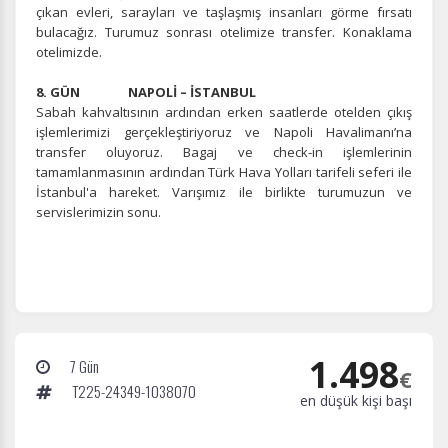
çıkan evleri, sarayları ve taşlaşmış insanları görme fırsatı
bulacağız. Turumuz sonrası otelimize transfer. Konaklama
otelimizde.
8. GÜN NAPOLİ – İSTANBUL
Sabah kahvaltısının ardından erken saatlerde otelden çıkış
işlemlerimizi gerçekleştiriyoruz ve Napoli Havalimanı’na
transfer oluyoruz. Bagaj ve check-in işlemlerinin
tamamlanmasının ardından Türk Hava Yolları tarifeli seferi ile
İstanbul'a hareket. Varışımız ile birlikte turumuzun ve
servislerimizin sonu.
1.498
7 Gün
€
T225-24349-1038070
en düşük kişi başı