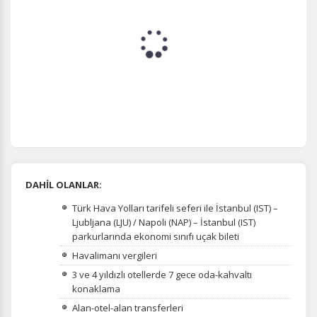
DAHİL OLANLAR:
Türk Hava Yolları tarifeli seferi ile İstanbul (IST) –
Ljubljana (LJU) / Napoli (NAP) – İstanbul (IST)
parkurlarında ekonomi sınıfı uçak bileti
Havalimanı vergileri
3 ve 4 yıldızlı otellerde 7 gece oda-kahvaltı
konaklama
Alan-otel-alan transferleri