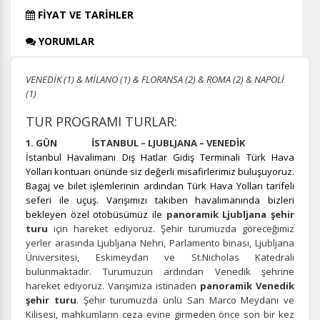
FİYAT VE TARİHLER
YORUMLAR
VENEDİK (1) & MİLANO (1) & FLORANSA (2) & ROMA (2) & NAPOLİ
(1)
TUR PROGRAMI TURLAR:
1. GÜN İSTANBUL – LJUBLJANA – VENEDİK
İstanbul Havalimanı Dış Hatlar Gidiş Terminali Türk Hava
Yolları kontuarı önünde siz değerli misafirlerimiz buluşuyoruz.
Bagaj ve bilet işlemlerinin ardından Türk Hava Yolları tarifeli
seferi ile uçuş. Varışımızı takiben havalimanında bizleri
bekleyen özel otobüsümüz ile
panoramik Ljubljana şehir
turu
için hareket ediyoruz. Şehir turumuzda göreceğimiz
yerler arasında Ljubljana Nehri, Parlamento binası, Ljubljana
Üniversitesi, Eskimeydan ve St.Nicholas Katedrali
bulunmaktadır. Turumuzun ardından Venedik şehrine
hareket ediyoruz. Varışımıza istinaden
panoramik Venedik
şehir turu
. Şehir turumuzda ünlü San Marco Meydanı ve
Kilisesi, mahkumların ceza evine girmeden önce son bir kez