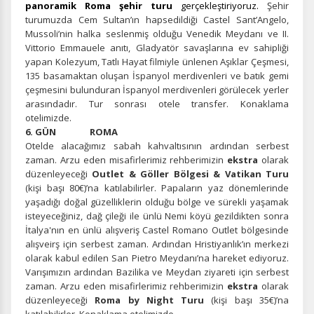
panoramik Roma şehir turu
gerçekleştiriyoruz.
Şehir
turumuzda Cem Sultan’ın hapsedildiği Castel Sant’Angelo,
Mussoli’nin halka seslenmiş olduğu Venedik Meydanı ve II.
Vittorio Emmauele anıtı, Gladyatör savaşlarına ev sahipliği
yapan Kolezyum, Tatlı Hayat filmiyle ünlenen Aşıklar Çeşmesi,
135 basamaktan oluşan İspanyol merdivenleri ve batık gemi
ÇEREZ KULLANIM AYARLARINIZ
çeşmesini bulunduran İspanyol merdivenleri görülecek yerler
Çerez tercihlerinizi
belirleyin
.
arasındadır. Tur sonrası otele transfer. Konaklama
otelimizde.
Daha fazla bilgi için
KVKK bilgilendirmemizi
,
çerez kullanım
ve
6. GÜN ROMA
gizlilik koşullarını
inceleyebilirsiniz.
Otelde alacağımız sabah kahvaltısının ardından serbest
zaman. Arzu eden misafirlerimiz rehberimizin
ekstra
olarak
düzenleyeceği
Outlet & Göller Bölgesi & Vatikan Turu
(kişi başı 80€)’na katılabilirler. Papaların yaz dönemlerinde
Zorunlu Çerezler
HER ZAMAN AKTIF
yaşadığı doğal güzelliklerin olduğu bölge ve sürekli yaşamak
Oturum yönetimi, güvenlik ve temel site işlevleri için
isteyeceğiniz, dağ çileği ile ünlü Nemi köyü gezildikten sonra
gereklidir. Bu çerezler olmadan site düzgün çalışmaz ve
İtalya'nın en ünlü alışveriş Castel Romano Outlet bölgesinde
devre dışı bırakılamaz.
alışveirş için serbest zaman. Ardından Hristiyanlık’ın merkezi
olarak kabul edilen San Pietro Meydanı’na hareket ediyoruz.
Varışımızın ardından Bazilika ve Meydan ziyareti için serbest
zaman. Arzu eden misafirlerimiz rehberimizin
ekstra
olarak
düzenleyeceği
Roma by Night Turu
(kişi başı 35€)’na