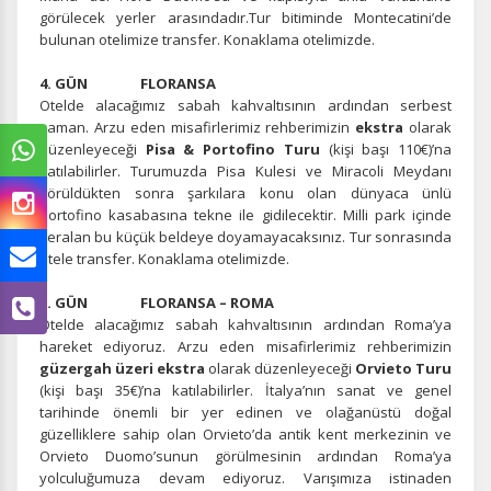
görülecek yerler arasındadır.Tur bitiminde Montecatini’de
bulunan otelimize transfer. Konaklama otelimizde.
4. GÜN FLORANSA
Otelde alacağımız sabah kahvaltısının ardından serbest
zaman. Arzu eden misafirlerimiz rehberimizin
ekstra
olarak
düzenleyeceği
Pisa & Portofino Turu
(kişi başı 110€)’na
katılabilirler. Turumuzda Pisa Kulesi ve Miracoli Meydanı
görüldükten sonra şarkılara konu olan dünyaca ünlü
Portofino kasabasına tekne ile gidilecektir. Milli park içinde
yeralan bu küçük beldeye doyamayacaksınız. Tur sonrasında
otele transfer. Konaklama otelimizde.
5. GÜN FLORANSA – ROMA
Otelde alacağımız sabah kahvaltısının ardından Roma’ya
hareket ediyoruz. Arzu eden misafirlerimiz rehberimizin
güzergah üzeri ekstra
olarak düzenleyeceği
Orvieto Turu
(kişi başı 35€)’na katılabilirler. İtalya’nın sanat ve genel
tarihinde önemli bir yer edinen ve olağanüstü doğal
güzelliklere sahip olan Orvieto’da antik kent merkezinin ve
Orvieto Duomo’sunun görülmesinin ardından Roma’ya
yolculuğumuza devam ediyoruz. Varışımıza istinaden