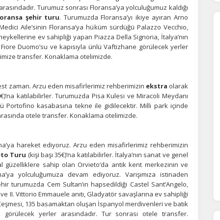
lir.
Daha fazla bilgi için
KVKK bilgilendirmemizi
,
çerez kullanım
ve
gizlilik koşullarını
r arasındadır. Turumuz sonrası Floransa’ya yolculuğumuz kaldığı
celeyebilirsiniz.
oransa şehir turu
. Turumuzda Floransa’yı ikiye ayıran Arno
Medici Aile’sinin Floransa’ya hüküm sürdüğü Palazzo Vecchio,
ykellerine ev sahipliği yapan Piazza Della Signoria, İtalya’nın
Fiore Duomo’su ve kapısıyla ünlü Vaftizhane görülecek yerler
orunlu Çerezler
HER ZAMAN AKTIF
limize transfer. Konaklama otelimizde.
urum yönetimi, güvenlik ve temel site işlevleri için gereklidir. Bu
rezler olmadan site düzgün çalışmaz ve devre dışı bırakılamaz.
est zaman. Arzu eden misafirlerimiz rehberimizin
ekstra
olarak
0€)’na katılabilirler. Turumuzda Pisa Kulesi ve Miracoli Meydanı
Portofino kasabasına tekne ile gidilecektir. Milli park içinde
statistik Çerezleri
asında otele transfer. Konaklama otelimizde.
yaretçilerin siteyi nasıl kullandığını anonim olarak ölçeriz. Hangi
yfaların popüler olduğunu ve kullanıcıların nerede zorluk yaşadığını
lamamıza yardımcı olur.
a’ya hareket ediyoruz. Arzu eden misafirlerimiz rehberimizin
eto Turu
(kişi başı 35€)’na katılabilirler. İtalya’nın sanat ve genel
l güzelliklere sahip olan Orvieto’da antik kent merkezinin ve
a’ya yolculuğumuza devam ediyoruz. Varışımıza istinaden
azarlama Çerezleri
hir turumuzda Cem Sultan’ın hapsedildiği Castel Sant’Angelo,
ze ve ilgi alanlarınıza uygun reklamlar göstermek için kullanılır.
 II. Vittorio Emmauele anıtı, Gladyatör savaşlarına ev sahipliği
patırsanız reklamları görmeye devam edersiniz, ancak daha az
 Çeşmesi, 135 basamaktan oluşan İspanyol merdivenleri ve batık
akalı olabilirler.
görülecek yerler arasındadır. Tur sonrası otele transfer.