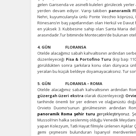
bi
gelen Garisenda ve asinelli kuleleri görülecek yerle
in
yerden devam ediyor. Varışı takiben
panoramik Fl
Nehri, kuyumcularıyla ünlü Ponte Vecchio köprüsü, 
Rönesans’ın baş yapıtlarından olan Herkül ve Davut he
en yüksek 3. Kubbesine sahip olan Santa Maria del 
Z
arasındadır.Tur bitiminde Montecatini’de bulunan ote
Ot
çe
4. GÜN FLORANSA
Otelde alacağımız sabah kahvaltısının ardından serb
düzenleyeceği
Pisa & Portofino Turu
(kişi başı 11
görüldükten sonra şarkılara konu olan dünyaca ünlü 
İ
yeralan bu küçük beldeye doyamayacaksınız. Tur sonr
Zi
sa
5. GÜN FLORANSA – ROMA
an
Otelde alacağımız sabah kahvaltısının ardından Rom
güzergah üzeri ekstra
olarak düzenleyeceği
Orvi
tarihinde önemli bir yer edinen ve olağanüstü doğa
Orvieto Duomo’sunun görülmesinin ardından Rom
P
panoramik Roma şehir turu
gerçekleştiriyoruz.
Şe
Si
Mussoli’nin halka seslenmiş olduğu Venedik Meydanı ve
Ka
yapan Kolezyum, Tatlı Hayat filmiyle ünlenen Aşıklar
al
gemi çeşmesini bulunduran İspanyol merdivenleri 