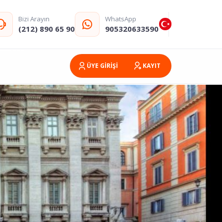
Bizi Arayın
WhatsApp
(212) 890 65 90
905320633590
ÜYE GİRİŞİ
KAYIT