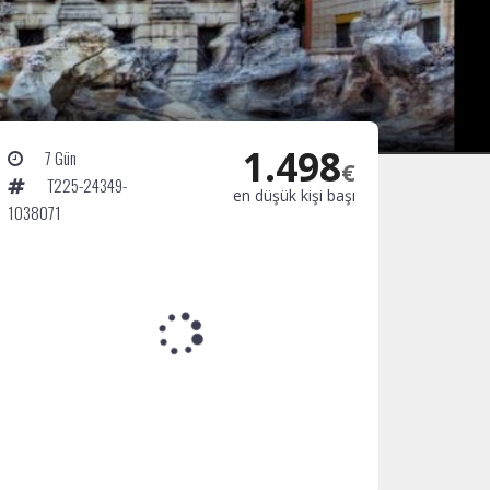
1.498
7 Gün
€
T225-24349-
en düşük kişi başı
1038071