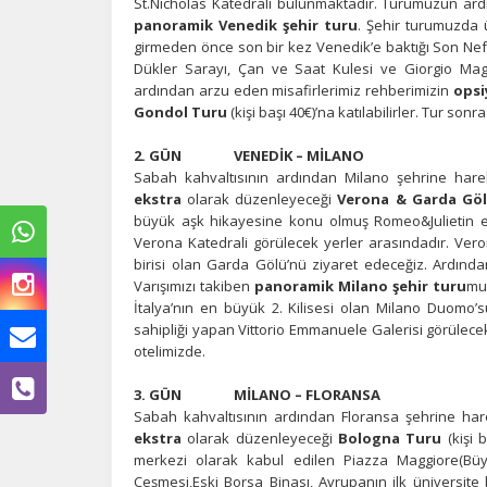
St.Nicholas Katedrali bulunmaktadır. Turumuzun ard
panoramik Venedik şehir turu
. Şehir turumuzda
girmeden önce son bir kez Venedik’e baktığı Son Ne
Dükler Sarayı, Çan ve Saat Kulesi ve Giorgio Magg
ardından arzu eden misafirlerimiz rehberimizin
opsi
Gondol Turu
(kişi başı 40€)’na katılabilirler. Tur so
2. GÜN VENEDİK – MİLANO
Sabah kahvaltısının ardından Milano şehrine hare
ekstra
olarak düzenleyeceği
Verona & Garda Gö
büyük aşk hikayesine konu olmuş Romeo&Julietin ev
Verona Katedrali görülecek yerler arasındadır. Ver
birisi olan Garda Gölü’nü ziyaret edeceğiz. Ardınd
Varışımızı takiben
panoramik Milano şehir turu
mu
İtalya’nın en büyük 2. Kilisesi olan Milano Duomo
sahipliği yapan Vittorio Emmanuele Galerisi görülece
otelimizde.
3. GÜN MİLANO – FLORANSA
Ç
Sabah kahvaltısının ardından Floransa şehrine har
ekstra
olarak düzenleyeceği
Bologna Turu
(kişi 
Si
merkezi olarak kabul edilen Piazza Maggiore(
de
Çeşmesi,Eski Borsa Binası, Avrupanın ilk üniversite 
iz