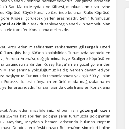
ından Venedik şehrine hareket ediyoruz. Varışımıza istinaden
 ünlü San Marco Meydanı ve Kilisesi, mahkumların ceza evine
fes Köprüsü, Büyük Kanal ve üzerinde bulunan Rialto Köprüsü,
iore Kilisesi görülecek yerler arasındadır. Şehir turumuzun
yonel etkinlik
olarak düzenleyeceği Venedik`in sembolü olan
nrası otele transfer. Konaklama otelimizde.
ket. Arzu eden misafirlerimiz rehberimizin
güzergah üzeri
lü Turu
(kişi başı 60€)’na katılabilirler. Turumuzda tarihteki en
i, Verona Arena’sı, değişik mimarisiye Scaligero Köprüsü ve
ona turumuzun ardından Kuzey İtalya’nın en güzel göllerinden
an Milano şehrine yolculuğumuz kaldığı yerden devam ediyor.
za başlıyoruz. Turumuzda tamamlanması yaklaşık 500 yılı alan
’su, Fortezza kalesi, dünyanın en ünlü moda mağazalarına ev
k yerler arasındadır. Tur sonrasında otele transfer. Konaklama
ÇEREZ KULLANIM AYARLARINIZ
erez tercihlerinizi
belirleyin
.
eket. Arzu eden misafirlerimiz rehberimizin
güzergah üzeri
başı 35€)’na katılabilirler. Bologna şehir turumuzda Bologna’nın
ze daha kişiselleştirilmiş bir web deneyimi sunmak için bazı bilgileri tarayıcınızda
Büyük Meydan), Meydanın hemen arkasında bulunan Neptün
polayabilir, bunları yurt içi ve yurt dışındaki hizmet sağlayıcılarla paylaşabiliriz. Bu
binası, Quadrilatero (eski pazar), Bologna’nın simgeleri haline
in vermemeyi seçebilirsiniz ancak bu durumda sitemiz umduğumuz gibi çalışmaya