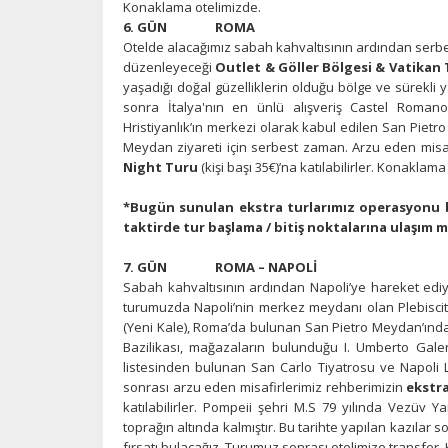
Konaklama otelimizde.
6. GÜN ROMA
Otelde alacağımız sabah kahvaltısının ardından serb
düzenleyeceği
Outlet & Göller Bölgesi & Vatikan
yaşadığı doğal güzelliklerin olduğu bölge ve sürekli 
sonra İtalya'nın en ünlü alışveriş Castel Romano
Hristiyanlık’ın merkezi olarak kabul edilen San Pietr
Meydan ziyareti için serbest zaman. Arzu eden misa
Night Turu
(kişi başı 35€)’na katılabilirler. Konaklama
*Bugün sunulan ekstra turlarımız operasyonu birl
taktirde tur başlama / bitiş noktalarına ulaşım 
7. GÜN ROMA – NAPOLİ
Sabah kahvaltısının ardından Napoli’ye hareket edi
turumuzda Napoli’nin merkez meydanı olan Plebiscito
(Yeni Kale), Roma’da bulunan San Pietro Meydan’ınd
Bazilikası, mağazaların bulunduğu I. Umberto Galer
listesinden bulunan San Carlo Tiyatrosu ve Napoli 
sonrası arzu eden misafirlerimiz rehberimizin
ekstr
katılabilirler. Pompeii şehri M.S 79 yılında Vezüv
toprağın altında kalmıştır. Bu tarihte yapılan kazılar s
fırsatı bulacağız. Turumuz sonrası otelimize transfer