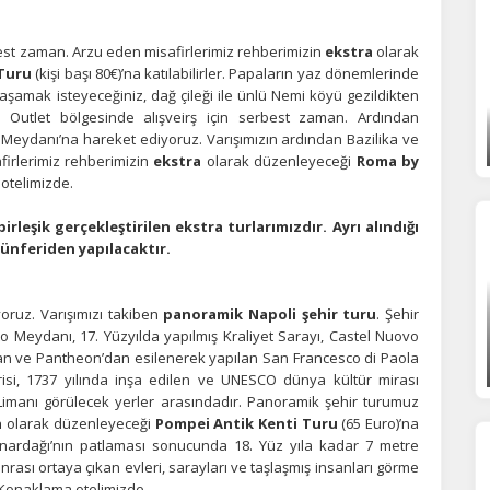
est zaman. Arzu eden misafirlerimiz rehberimizin
ekstra
olarak
 Turu
(kişi başı 80€)’na katılabilirler. Papaların yaz dönemlerinde
Tümünü Reddet
Tümünü Kabul Et
Tercihleri Kaydet
yaşamak isteyeceğiniz, dağ çileği ile ünlü Nemi köyü gezildikten
 Outlet bölgesinde alışveirş için serbest zaman. Ardından
o Meydanı’na hareket ediyoruz. Varışımızın ardından Bazilika ve
firlerimiz rehberimizin
ekstra
olarak düzenleyeceği
Roma by
 otelimizde.
eşik gerçekleştirilen ekstra turlarımızdır. Ayrı alındığı
münferiden yapılacaktır.
yoruz.
Varışımızı takiben
panoramik Napoli şehir turu
. Şehir
 Meydanı, 17. Yüzyılda yapılmış Kraliyet Sarayı, Castel Nuovo
an ve Pantheon’dan esilenerek yapılan San Francesco di Paola
isi, 1737 yılında inşa edilen ve UNESCO dünya kültür mirası
Limanı görülecek yerler arasındadır. Panoramik şehir turumuz
a
olarak düzenleyeceği
Pompei Antik Kenti Turu
(65 Euro)’na
 Yanardağı’nın patlaması sonucunda 18. Yüz yıla kadar 7 metre
onrası ortaya çıkan evleri, sarayları ve taşlaşmış insanları görme
. Konaklama otelimizde.