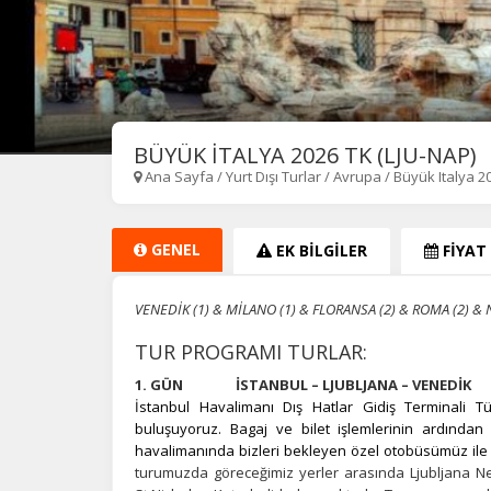
BÜYÜK İTALYA 2026 TK (LJU-NAP)
Ana Sayfa
/
Yurt Dışı Turlar
/
Avrupa
/
Büyük Italya 20
GENEL
EK BİLGİLER
FİYAT
VENEDİK (1) & MİLANO (1) & FLORANSA (2) & ROMA (2) & 
TUR PROGRAMI TURLAR:
1. GÜN İSTANBUL – LJUBLJANA – VENEDİK
İstanbul Havalimanı Dış Hatlar Gidiş Terminali Tü
buluşuyoruz. Bagaj ve bilet işlemlerinin ardından T
havalimanında bizleri bekleyen özel otobüsümüz il
turumuzda göreceğimiz yerler arasında Ljubljana Ne