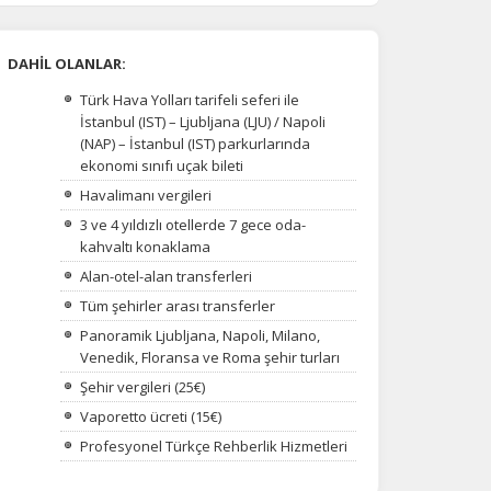
DAHİL OLANLAR:
Türk Hava Yolları tarifeli seferi ile
İstanbul (IST) – Ljubljana (LJU) / Napoli
(NAP) – İstanbul (IST) parkurlarında
ekonomi sınıfı uçak bileti
Havalimanı vergileri
3 ve 4 yıldızlı otellerde 7 gece oda-
kahvaltı konaklama
Alan-otel-alan transferleri
Tüm şehirler arası transferler
Panoramik Ljubljana, Napoli, Milano,
Venedik, Floransa ve Roma şehir turları
Şehir vergileri (25€)
Vaporetto ücreti (15€)
Profesyonel Türkçe Rehberlik Hizmetleri
na