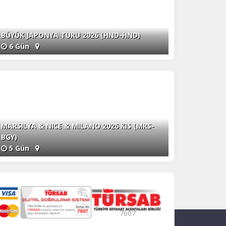
BÜYÜK JAPONYA TURU 2026 (HND-HND)
6 Gün
MARSILYA & NICE & MILANO 2026 KIS (MRS-
BGY)
5 Gün
7607