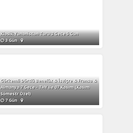
Klasik Yunanistan Turu 3 Gece 5 Gun
3 Gün
Görkemli Dörtlü Benelüx & İsviçre & Fransa &
Almanya 7 Gece - THY ile 07 Kasım (Kasım
Sömestr Özel)
7 Gün