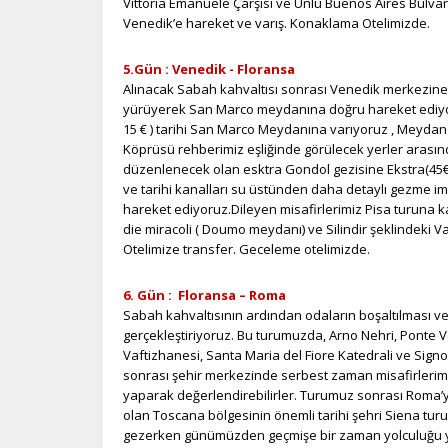
Vittoria Emanuele Çarşısı ve Ünlü Buenos Aires Bulva
sa
Venedik’e hareket ve varış. Konaklama Otelimizde.
an
5.Gün : Venedik - Floransa
Alınacak Sabah kahvaltısı sonrası Venedik merkezine h
P
yürüyerek San Marco meydanına doğru hareket ediyoruz.
Si
15 € ) tarihi San Marco Meydanına varıyoruz , Meydan 
Ka
Köprüsü rehberimiz eşliğinde görülecek yerler arasınd
al
düzenlenecek olan esktra Gondol gezisine Ekstra(45€) k
ve tarihi kanalları su üstünden daha detaylı gezme im
hareket ediyoruz.Dileyen misafirlerimiz Pisa turuna kat
die miracoli ( Doumo meydanı) ve Silindir şeklindeki V
Otelimize transfer. Geceleme otelimizde.
6. Gün : Floransa – Roma
Sabah kahvaltısının ardından odaların boşaltılması ve
gerçekleştiriyoruz. Bu turumuzda, Arno Nehri, Ponte V
Vaftizhanesi, Santa Maria del Fiore Katedrali ve Sign
sonrası şehir merkezinde serbest zaman misafirlerimi
yaparak değerlendirebilirler. Turumuz sonrası Roma’y
olan Toscana bölgesinin önemli tarihi şehri Siena turun
gezerken günümüzden geçmişe bir zaman yolculuğu 