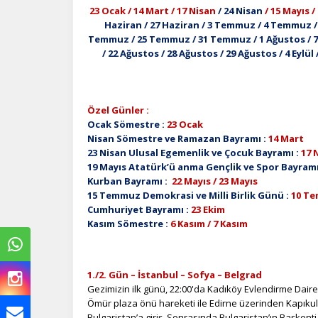
23 Ocak / 14 Mart / 17 Nisan
/ 24 Nisan
/ 15 Mayıs /
Haziran / 27 Haziran / 3 Temmuz / 4 Temmuz 
Temmuz / 25 Temmuz / 31 Temmuz / 1 Ağustos / 7 A
/ 22 Ağustos / 28 Ağustos / 29 Ağustos / 4 Eylül / 
Özel Günler :
Ocak Sömestre :
23 Ocak
Nisan Sömestre ve Ramazan Bayramı :
14 Mart
23 Nisan Ulusal Egemenlik ve Çocuk Bayramı :
17 
19 Mayıs Atatürk’ü anma Gençlik ve Spor Bayramı
Kurban Bayramı :
22 Mayıs / 23 Mayıs
15 Temmuz Demokrasi ve Milli Birlik Günü :
10 T
Cumhuriyet Bayramı :
23 Ekim
Kasım Sömestre :
6 Kasım / 7 Kasım
1./2. Gün – İstanbul – Sofya – Belgrad
Gezimizin ilk günü, 22:00'da Kadıköy Evlendirme Daires
Ömür plaza önü hareketi ile Edirne üzerinden Kapıkul
Bulgaristan’a giriş. Sonrasında Bulgaristan’ın Başkent