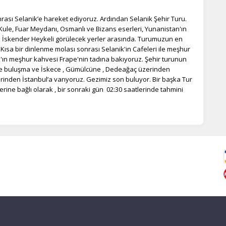
rası Selanik’e hareket ediyoruz. Ardından Selanik Şehir Turu.
ule, Fuar Meydanı, Osmanlı ve Bizans eserleri, Yunanistan'ın
k İskender Heykeli görülecek yerler arasında. Turumuzun en
Kısa bir dinlenme molası sonrası Selanik'in Cafeleri ile meşhur
ın meşhur kahvesi Frape'nin tadına bakıyoruz. Şehir turunun
tte buluşma ve İskece , Gümülcüne , Dedeağaç üzerinden
erinden İstanbul’a varıyoruz. Gezimiz son buluyor. Bir başka Tur
ine bağlı olarak , bir sonraki gün 02:30 saatlerinde tahmini