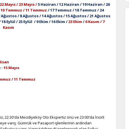
 22 Mayıs / 23 Mayıs /
5 Haziran / 12 Haziran / 19 Haziran / 26
/
10 Temmuz / 11 Temmuz
/ 17 Temmuz / 18 Temmuz / 24
ğustos / 8 Ağustos / 14 Ağustos / 15 Ağustos / 21 Ağustos
18 Eylül / 25 Eylül / 9 Ekim / 16 Ekim /
23 Ekim
/
6 Kasım / 7
Kasım
Nisan
 :
15 Mayıs
emmuz / 11 Temmuz
i, 22:30'da Mecidiyeköy Oto Ekspertiz önü ve 23:00'da İncirli
eye varış. Gümrük ve Pasaport işlemlerinin ardından
i Sofya’sya varış. Varışı takiben düzenlenecek olan Sofya