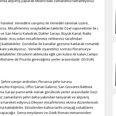
rında alışveriş yaparak Milano’daki zamanımızı tamamlıyoruz.
yfaların popüler olduğunu ve kullanıcıların nerede zorluk yaşadığını
lamamıza yardımcı olur.
areket. Venedik’e varışımız ile Venedik’i tanımak üzere,
azarlama Çerezleri
 Misafirlerimiz onayladıkları taktirde Özel vapurettolar ile (
ze ve ilgi alanlarınıza uygun reklamlar göstermek için kullanılır.
ve San Marco Katedrali, Dükler Sarayı, Büyük Kanal, Rialto
patırsanız reklamları görmeye devam edersiniz, ancak daha az
adır. Arzu eden misafirlerimiz rehberiniz tarafından
akalı olabilirler.
atılabilirler. Gondollar ile kanallar gezisine katılarak romantik
kanı yakalıyoruz.. Venedik ziyaretimiz sonrası Floransa’ya
ılabilirler. Etrüxlerin aklımızda eğik çan kulesi ile kalan,Campo
aftishane de Pisa’da göreceğimiz yerler arasındadır. (55 EUR)
Tümünü Reddet
Tümünü Kabul Et
Tercihleri Kaydet
 Şehre varışın ardından, Floransa şehir turunu
ecchio Köprüsü, Uffizi Sanat Galerisi, San Giovanni Battista
oria Sarayı panoramik olarak görülecek yerler arasındadır.Gezi
z zamanlarını şehri daha yakından tanıyarak ve alışveriş
a hareket ediyoruz.Dileyen misafirlerimiz ekstra düzenlenicek
a katılabilirler. Etrüxlerden kalma tarihi ortaçağ sokaklarını
yapacağız. Siena meydanını ve Gotik Roman mimarisinden