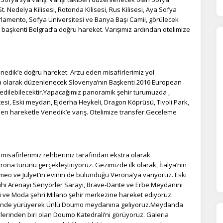
t. Nedelya Kilisesi, Rotonda Kilisesi, Rus Kilisesi, Aya Sofya
arlamento, Sofya Üniversitesi ve Banya Başı Camii, görülecek
n başkenti Belgrad’a doğru hareket. Varışımız ardından otelimize
ÇEREZ KULLANIM AYARLARINIZ
erez tercihlerinizi
belirleyin
.
nedik’e doğru hareket. Arzu eden misafirlerimiz yol
ze daha kişiselleştirilmiş bir web deneyimi sunmak için bazı bilgileri tarayıcınızda
a olarak düzenlenecek Slovenya’nın Başkenti 2016 European
polayabilir, bunları yurt içi ve yurt dışındaki hizmet sağlayıcılarla paylaşabiliriz. Bu
in vermemeyi seçebilirsiniz ancak bu durumda sitemiz umduğumuz gibi çalışmaya
et edilebilecektir.Yapacağımız panoramik şehir turumuzda ,
lir.
Daha fazla bilgi için
KVKK bilgilendirmemizi
,
çerez kullanım
ve
gizlilik koşullarını
tesi, Eski meydan, Ejderha Heykeli, Dragon Köprüsü, Tivoli Park,
celeyebilirsiniz.
den hareketle Venedik’e varış. Otelimize transfer.Geceleme
orunlu Çerezler
HER ZAMAN AKTIF
isafirlerimiz rehberiniz tarafından ekstra olarak
urum yönetimi, güvenlik ve temel site işlevleri için gereklidir. Bu
ona turunu gerçekleştiriyoruz. Gezimizde ilk olarak, İtalya’nın
rezler olmadan site düzgün çalışmaz ve devre dışı bırakılamaz.
meo ve Jülyet’in evinin de bulunduğu Verona’ya varıyoruz. Eski
rihi Arenayı Senyörler Sarayı, Brave-Dante ve Erbe Meydanını
i ve Moda şehri Milano şehir merkezine hareket ediyoruz.
statistik Çerezleri
lerinde yürüyerek Ünlü Doumo meydanına geliyoruz.Meydanda
rlerinden biri olan Doumo Katedrali’ni görüyoruz. Galeria
yaretçilerin siteyi nasıl kullandığını anonim olarak ölçeriz. Hangi