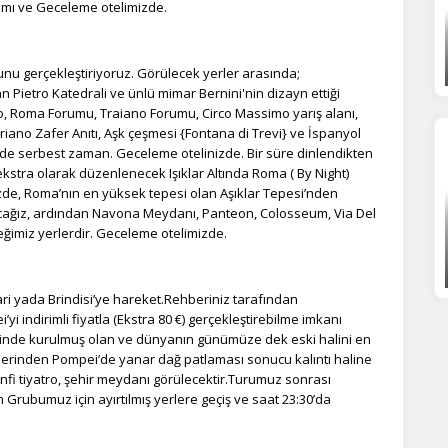
lımı ve Geceleme otelimizde.
nu gerçekleştiriyoruz. Görülecek yerler arasında;
an Pietro Katedrali ve ünlü mimar Bernini'nin dizayn ettiği
, Roma Forumu, Traiano Forumu, Circo Massimo yarış alanı,
iano Zafer Anıtı, Aşk çeşmesi {Fontana di Trevi} ve İspanyol
de serbest zaman. Geceleme otelinizde. Bir süre dinlendikten
ekstra olarak düzenlenecek Işıklar Altında Roma ( By Night)
izde, Roma’nın en yüksek tepesi olan Aşıklar Tepesi’nden
lacağız, ardından Navona Meydanı, Panteon, Colosseum, Via Del
eğimiz yerlerdir. Geceleme otelimizde.
ari yada Brindisi’ye hareket.Rehberiniz tarafından
 indirimli fiyatla (Ekstra 80 €) gerçekleştirebilme imkanı
rinde kurulmuş olan ve dünyanın günümüze dek eski halini en
tlerinden Pompei’de yanar dağ patlaması sonucu kalıntı haline
anfi tiyatro, şehir meydanı görülecektir.Turumuz sonrası
Grubumuz için ayırtılmış yerlere geçiş ve saat 23:30’da