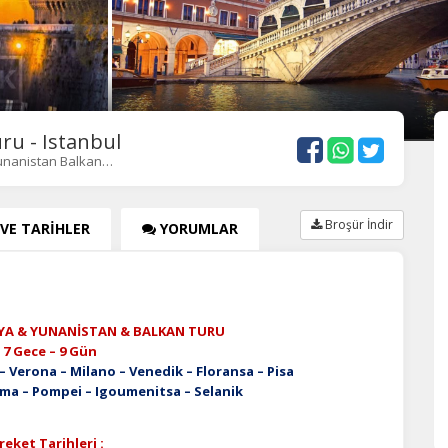
ru - Istanbul
Yunanistan Balkan…
Broşür İndir
 VE TARİHLER
YORUMLAR
YA & YUNANİSTAN & BALKAN TURU
ce – 9 Gün
erona – Milano – Venedik – Floransa – Pisa
ei – Igoumenitsa – Selanik
eket Tarihleri :