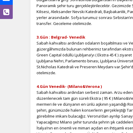
Panoramik şehir turu gerçekleştirilecektir. Gezimizde S
Kilisesi, Aleksander Nevski Katedrali, Başbakanlık, P
yerler arasındadır. Sofya turumuz sonrası Sırbistan’ı
transfer. Geceleme otelimizde.
Ç
3.Gün : Belgrad- Venedik
Sabah kahvaltısı ardından odaların boşaltılması ve Ve
Si
güzergâhımızda bulunan rehberiniz tarafından ekstr
de
iz
Green Capital ödüllü Ljubljana’yı ( Ekstra 45 € ) ziyar
bi
Ljubljana Nehri, Parlamento binası, Ljubljana Üniversi
in
St.Nicholas Katedrali ve Preseren Meydanı var.Şehir’
otelimizde.
4.Gün Venedik- (Milano&Verona )
Z
Sabah kahvaltısı ardından serbest zaman. Arzu eden m
Ot
düzenlenecek tam gün süreli Ekstra ( 95 € ) Milano&Ver
çe
mermeri ile ve dünyanın en ünlü aşkının yaşandığı Ro
şehiri, günümüzde halen konserlerin gerçekleştiği Ta
görebilme imkanı bulacağız. Verona’dan ayrılıp Sanay
İ
Yapacağımız Milano şehir turunda şehrin şık cadde
İtalya’nın en önemli ve mimari açıdan en ihtişamlı ese
Zi