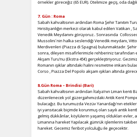
örnekler göreceğiz (65 EUR). Otelimize geçiş, oda dağı
7. Gün : Roma
Sabah kahvaltısının ardından Roma Şehir Tanıtım Turu
Hıristiyanlığın merkezi olarak kabul edilen Vatikan , S
Venedik Meydanını görüyoruz.. Sonrasında Collosseo
Mussolini´nin halka seslendiği Venedik meydanı, Vittor
Merdivenleri {Piazza di Spagna} bulunmaktadır. Şehir
sonra, dileyen misafirlerimizle rehberiniz tarafından 
Akşam Turu’nu (Ekstra 45€) gerçekleştiriyoruz. Gezim
Romanın ışıklar altındaki halini resmetme imkanı bu
Corso , Piazza Del Popolo akşam ışıkları altında görec
8.Gün Roma – Brindisi (Bari)
Sabah kahvaltısının ardından İtalya’nın Liman kenti B
düzenlenecek yol güzergahımızdaki Antik Kent Pompei’yi
bulacağız. Bu turumuzda Vezüv Yanardağı'nın etekle
iyi yansıtacak biçimde korunmuş olan sayılı antik ken
gelmiş dükkânlar, köylülerin yaşamış oldukları evler, 
Limanına hareket Yapılacak gümrük işlemlerini takiben 
hareket. Gecemiz feribot yolculuğu ile geçecektir.