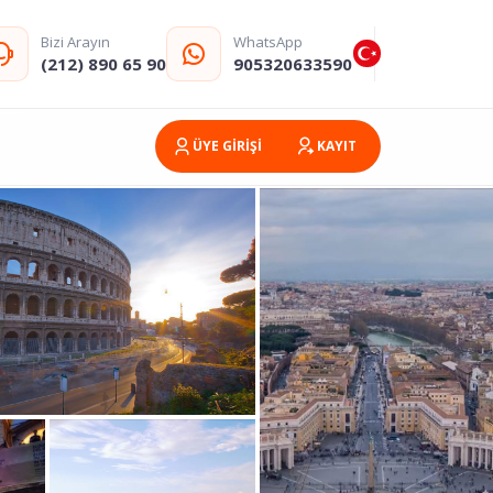
Bizi Arayın
WhatsApp
(212) 890 65 90
905320633590
ÜYE GİRİŞİ
KAYIT