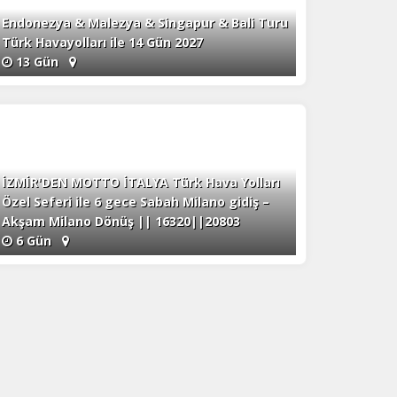
Endonezya & Malezya & Singapur & Bali Turu
Türk Havayolları ile 14 Gün 2027
13 Gün
İZMİR'DEN MOTTO İTALYA Türk Hava Yolları
Özel Seferi ile 6 gece Sabah Milano gidiş –
Akşam Milano Dönüş || 16320||20803
6 Gün