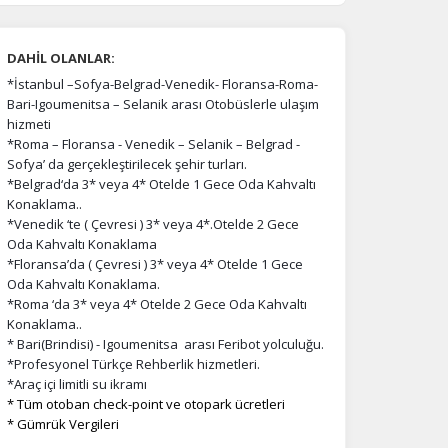
DAHİL OLANLAR:
*İstanbul –Sofya-Belgrad-Venedik- Floransa-Roma-
Bari-Igoumenitsa – Selanik arası Otobüslerle ulaşım
hizmeti
*Roma – Floransa - Venedik – Selanik – Belgrad -
Sofya’ da gerçekleştirilecek şehir turları.
*Belgrad‘da 3* veya 4* Otelde 1 Gece Oda Kahvaltı
Konaklama..
*Venedik ‘te ( Çevresi ) 3* veya 4*.Otelde 2 Gece
Oda Kahvaltı Konaklama
*Floransa’da ( Çevresi ) 3* veya 4* Otelde 1 Gece
Oda Kahvaltı Konaklama.
*Roma ‘da 3* veya 4* Otelde 2 Gece Oda Kahvaltı
Konaklama..
* Bari(Brindisi) - Igoumenitsa arası Feribot yolculuğu.
*Profesyonel Türkçe Rehberlik hizmetleri.
*Araç içi limitli su ikramı
* Tüm otoban check-point ve otopark ücretleri
* Gümrük Vergileri