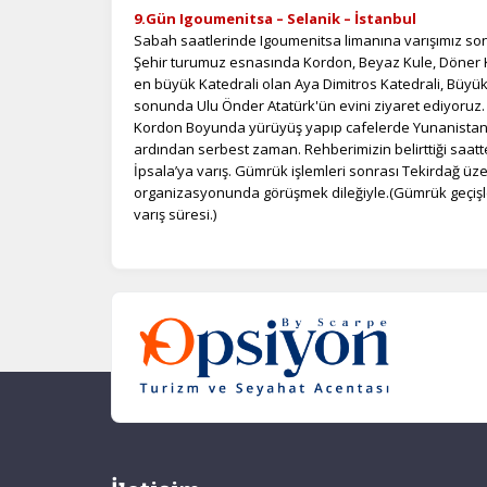
9.Gün Igoumenitsa – Selanik – İstanbul
Sabah saatlerinde Igoumenitsa limanına varışımız son
Şehir turumuz esnasında Kordon, Beyaz Kule, Döner K
en büyük Katedrali olan Aya Dimitros Katedrali, Büyü
sonunda Ulu Önder Atatürk'ün evini ziyaret ediyoruz. 
Kordon Boyunda yürüyüş yapıp cafelerde Yunanistan'
ardından serbest zaman. Rehberimizin belirttiği saa
İpsala’ya varış. Gümrük işlemleri sonrası Tekirdağ üz
organizasyonunda görüşmek dileğiyle.(Gümrük geçişler
varış süresi.)