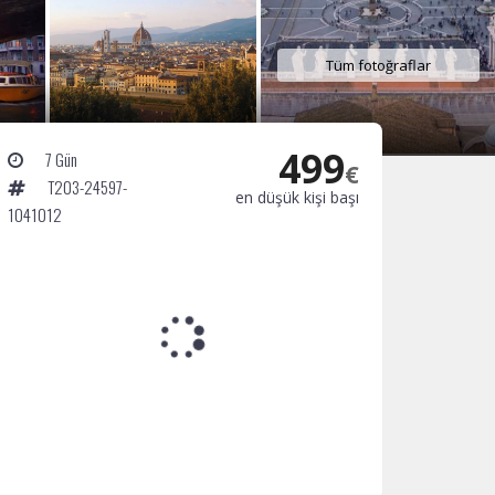
Tüm fotoğraflar
499
7 Gün
€
T203-24597-
en düşük kişi başı
1041012