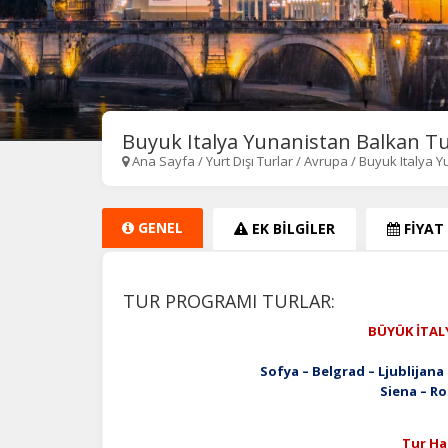
Buyuk Italya Yunanistan Balkan Tu
Ana Sayfa
/
Yurt Dışı Turlar
/
Avrupa
/
Buyuk Italya 
GENEL
EK BİLGİLER
FİYAT
TUR PROGRAMI TURLAR:
BÜYÜK İTAL
7 Ge
Sofya – Belgrad – Ljublijana – V
Siena – Roma – Pomp
Tur Har