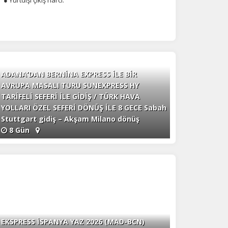
ADANA’DAN BERNİNA EXPRESS İLE BİR
AVRUPA MASALI TURU SUNEXPRESS HY
TARİFELİ SEFERİ İLE GİDİŞ / TÜRK HAVA
YOLLARI ÖZEL SEFERİ DÖNÜŞ İLE 8 GECE Sabah
na
Stuttgart gidiş – Akşam Milano dönüş
8 Gün
EKSPRESS İSPANYA YAZ 2026 (MAD-BCN)