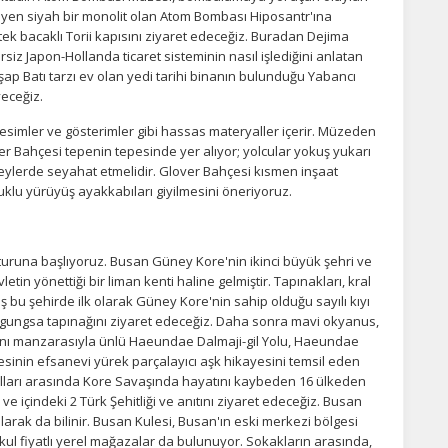
eyen siyah bir monolit olan Atom Bombası Hiposantr'ına
ek bacaklı Torii kapısını ziyaret edeceğiz. Buradan Dejima
iz Japon-Hollanda ticaret sisteminin nasıl işlediğini anlatan
şap Batı tarzı ev olan yedi tarihi binanın bulunduğu Yabancı
eceğiz.
k resimler ve gösterimler gibi hassas materyaller içerir. Müzeden
 Bahçesi tepenin tepesinde yer alıyor; yolcular yokuş yukarı
eylerde seyahat etmelidir. Glover Bahçesi kısmen inşaat
opuklu yürüyüş ayakkabıları giyilmesini öneriyoruz.
u
uruna başlıyoruz. Busan Güney Kore'nin ikinci büyük şehri ve
etin yönettiği bir liman kenti haline gelmiştir. Tapınakları, kral
ş bu şehirde ilk olarak Güney Kore'nin sahip olduğu sayılı kıyı
ggungsa tapınağını ziyaret edeceğiz. Daha sonra mavi okyanus,
nı manzarasıyla ünlü Haeundae Dalmaji-gil Yolu, Haeundae
inin efsanevi yürek parçalayıcı aşk hikayesini temsil eden
yılları arasında Kore Savaşında hayatını kaybeden 16 ülkeden
ı ve içindeki 2 Türk Şehitliği ve anıtını ziyaret edeceğiz. Busan
rak da bilinir. Busan Kulesi, Busan'ın eski merkezi bölgesi
ul fiyatlı yerel mağazalar da bulunuyor. Sokakların arasında,