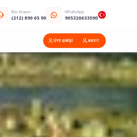
Bizi Arayın
WhatsApp
(212) 890 65 90
905320633590
ÜYE GİRİŞİ
KAYIT