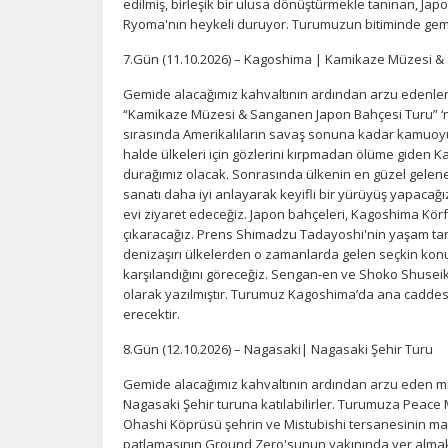
edilmiş, birleşik bir ulusa dönüştürmekle tanınan, Jap
İ
Ryoma'nın heykeli duruyor. Turumuzun bitiminde gem
Zi
7.Gün (11.10.2026) – Kagoshima | Kamikaze Müzesi &
sa
an
Gemide alacağımız kahvaltının ardından arzu edenler 
“Kamikaze Müzesi & Sanganen Japon Bahçesi Turu” ‘na k
sırasında Amerikalıların savaş sonuna kadar kamuoyun
P
halde ülkeleri için gözlerini kırpmadan ölüme giden Ka
durağımız olacak. Sonrasında ülkenin en güzel gelen
Si
sanatı daha iyi anlayarak keyifli bir yürüyüş yapacağı
Ka
evi ziyaret edeceğiz. Japon bahçeleri, Kagoshima Kör
al
çıkaracağız. Prens Shimadzu Tadayoshi'nin yaşam tar
denizaşırı ülkelerden o zamanlarda gelen seçkin kon
karşılandığını göreceğiz. Sengan-en ve Shoko Shusei
olarak yazılmıştır. Turumuz Kagoshima’da ana cadd
erecektir.
8.Gün (12.10.2026) – Nagasaki| Nagasaki Şehir Turu
Gemide alacağımız kahvaltının ardından arzu eden mis
Nagasaki Şehir turuna katılabilirler. Turumuza Peace
Ohashi Köprüsü şehrin ve Mistubishi tersanesinin ma
patlamasının Ground Zero'sunun yakınında yer almak