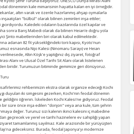
si ve Kyoto Şehir Turuna başlıyoruz. UNESCO Dünya Mirası Alanı
eodal döneminin kale mimarisinin hayatta kalan en iyi örneğidir.
ekanlar, altın varak ve özenle hazırlanmış ahşap oymalarla
inşaatçıları "bülbül" olarak bilinen zeminleri inşa ettiler;
bi gıcırdıyordu. Kaledeki odaların bazılarında özel kapılar ve
aha sonra Barış Mabedi olarak da bilinen Heian’e doğru yola
yici Şinto mabetlerinden biri olarak kabul edilmektedir.
ÇEREZ KULLANIM AYARLARINIZ
na adanan 82 fit yüksekliğindeki torii kapısı, Kyoto'nun
erez tercihlerinizi
belirleyin
.
urumuz esnasında Nijo Kalesi (Ninomaru Sarayı) ve Heian
verilmesede, Altın Köşk'e yaptığınız dış ziyaret, fotoğraf
ı Alanı ve Ulusal Özel Tarihi Sit Alanı olarak listelenen
ze daha kişiselleştirilmiş bir web deneyimi sunmak için bazı bilgileri tarayıcınızda
polayabilir, bunları yurt içi ve yurt dışındaki hizmet sağlayıcılarla paylaşabiliriz. Bu
den biridir. Turumuzun bitiminde gemimize geri dönüyoruz.
in vermemeyi seçebilirsiniz ancak bu durumda sitemiz umduğumuz gibi çalışmaya
lir.
Daha fazla bilgi için
KVKK bilgilendirmemizi
,
çerez kullanım
ve
gizlilik koşullarını
 Turu
celeyebilirsiniz.
afirlerimiz rehberimizin ekstra olarak organize edeceği Kochi
saygı duyulan iki simgesini gezerken, Kochi'nin feodal dönemin
 geldiğini öğrenin. İskeleden Kochi Kalesi'ne gidiyoruz. Feodal
orunlu Çerezler
bir süre önce inşa edilen "donjon" veya ana kule, tüm şehrin
HER ZAMAN AKTIF
maya değer. Turunuz sizi kalenin ikinci kalesini iç mabedine
urum yönetimi, güvenlik ve temel site işlevleri için gereklidir. Bu
n geçirecek ve yerel ve tarihi hazinelere ev sahipliği yapan
rezler olmadan site düzgün çalışmaz ve devre dışı bırakılamaz.
iyaret tamamlanmış sayılmaz. Kale arazisinde bir yürüyüşten
jı'na gideceksiniz. Burada, feodal Japonya'yı modernize