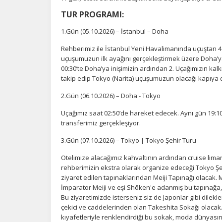
TUR PROGRAMI:
1.Gün (05.10.2026) – İstanbul – Doha
Rehberimiz ile İstanbul Yeni Havalimanında uçuştan 4
uçuşumuzun ilk ayağını gerçekleştirmek üzere Doha’ya h
00:30’te Doha’ya inişimizin ardından 2. Uçağımızın k
takip edip Tokyo (Narita) uçuşumuzun olacağı kapıya 
2.Gün (06.10.2026) – Doha - Tokyo
Uçağımız saat 02:50’de hareket edecek. Aynı gün 19:10
transferimiz gerçekleşiyor.
3.Gün (07.10.2026) – Tokyo | Tokyo Şehir Turu
Otelimize alacağımız kahvaltının ardından cruise lima
rehberimizin ekstra olarak organize edeceği Tokyo Şehi
ziyaret edilen tapınaklarından Meiji Tapınağı olacak
İmparator Meiji ve eşi Shōken'e adanmış bu tapınağa,
Bu ziyaretimizde isterseniz siz de Japonlar gibi dilekl
çekici ve caddelerinden olan Takeshita Sokağı olacak. 
kıyafetleriyle renklendirdiği bu sokak, moda dünyasın