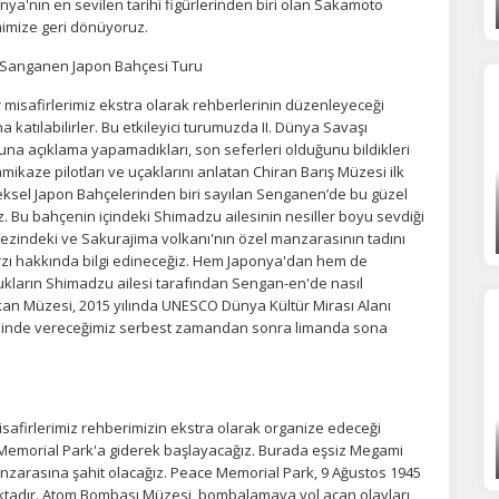
onya'nın en sevilen tarihi figürlerinden biri olan Sakamoto
statistik Çerezleri
imize geri dönüyoruz.
yaretçilerin siteyi nasıl kullandığını anonim olarak ölçeriz. Hangi
 Sanganen Japon Bahçesi Turu
yfaların popüler olduğunu ve kullanıcıların nerede zorluk yaşadığını
lamamıza yardımcı olur.
misafirlerimiz ekstra olarak rehberlerinin düzenleyeceği
atılabilirler. Bu etkileyici turumuzda II. Dünya Savaşı
a açıklama yapamadıkları, son seferleri olduğunu bildikleri
azarlama Çerezleri
mikaze pilotları ve uçaklarını anlatan Chiran Barış Müzesi ilk
eksel Japon Bahçelerinden biri sayılan Senganen’de bu güzel
ze ve ilgi alanlarınıza uygun reklamlar göstermek için kullanılır.
z. Bu bahçenin içindeki Shimadzu ailesinin nesiller boyu sevdiği
patırsanız reklamları görmeye devam edersiniz, ancak daha az
fezindeki ve Sakurajima volkanı'nın özel manzarasının tadını
akalı olabilirler.
zı hakkında bilgi edineceğiz. Hem Japonya'dan hem de
ukların Shimadzu ailesi tarafından Sengan-en'de nasıl
kan Müzesi, 2015 yılında UNESCO Dünya Kültür Mirası Alanı
esinde vereceğimiz serbest zamandan sonra limanda sona
Tümünü Reddet
Tümünü Kabul Et
Tercihleri Kaydet
afirlerimiz rehberimizin ekstra olarak organize edeceği
 Memorial Park'a giderek başlayacağız. Burada eşsiz Megami
nzarasına şahit olacağız. Peace Memorial Park, 9 Ağustos 1945
tadır. Atom Bombası Müzesi, bombalamaya yol açan olayları