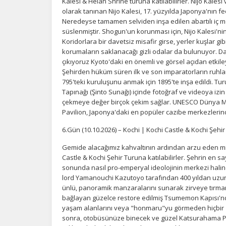
Kalesi & Heian Shrine turuna katılabilirler. Nijo Kale
olarak tanınan Nijo Kalesi, 17. yüzyılda Japonya'nın f
Neredeyse tamamen selviden inşa edilen abartılı iç m
süslenmiştir. Shogun'un korunması için, Nijo Kalesi'nin 
Koridorlara bir davetsiz misafir girse, yerler kuşlar gi
korumaların saklanacağı gizli odalar da bulunuyor. D
çıkıyoruz Kyoto'daki en önemli ve görsel açıdan etkile
Şehirden hüküm süren ilk ve son imparatorların ruhları
Ç
795'teki kuruluşunu anmak için 1895'te inşa edildi. T
Tapınağı (Şinto Sunağı) içinde fotoğraf ve videoya izin 
çekmeye değer birçok çekim sağlar. UNESCO Dünya Miras
Si
de
Pavilion, Japonya'daki en popüler cazibe merkezlerin
iz
bi
6.Gün (10.10.2026) – Kochi | Kochi Castle & Kochi Şehir
in
Gemide alacağımız kahvaltının ardından arzu eden mis
Castle & Kochi Şehir Turuna katılabilirler. Şehrin en 
sonunda nasıl pro-emperyal ideolojinin merkezi haline
Z
lord Yamanouchi Kazutoyo tarafından 400 yıldan uzun 
ünlü, panoramik manzaralarını sunarak zirveye tırman
Ot
bağlayan güzelce restore edilmiş Tsumemon Kapısı'nda
çe
yaşam alanlarını veya "honmaru"yu görmeden hiçbir z
sonra, otobüsünüze binecek ve güzel Katsurahama Pla