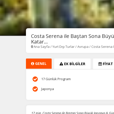
Costa Serena ile Baştan Sona Büy
Katar...
Ana Sayfa
/
Yurt Dışı Turlar
/
Avrupa
/
Costa Serena 
GENEL
EK BİLGİLER
FİYAT
17 Günlük Program
Japonya
17 gün, Costa Serena ile Baştan Sona Büyük Japonya & Gün