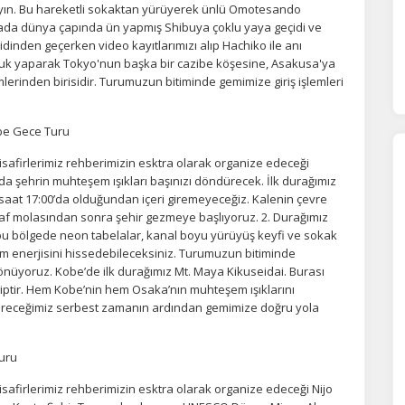
ayın. Bu hareketli sokaktan yürüyerek ünlü Omotesando
rada dünya çapında ün yapmış Shibuya çoklu yaya geçidi ve
dinden geçerken video kayıtlarımızı alıp Hachiko ile anı
uluk yaparak Tokyo'nun başka bir cazibe köşesine, Asakusa'ya
lerinden birisidir. Turumuzun bitiminde gemimize giriş işlemleri
obe Gece Turu
afirlerimiz rehberimizin esktra olarak organize edeceği
da şehrin muhteşem ışıkları başınızı döndürecek. İlk durağımız
 saat 17:00’da olduğundan içeri giremeyeceğiz. Kalenin çevre
ğraf molasından sonra şehir gezmeye başlıyoruz. 2. Durağımız
ur bu bölgede neon tabelalar, kanal boyu yürüyüş keyfi ve sokak
tüm enerjisini hissedebileceksiniz. Turumuzun bitiminde
nüyoruz. Kobe’de ilk durağımız Mt. Maya Kikuseidai. Burası
ptir. Hem Kobe’nin hem Osaka’nın muhteşem ışıklarını
vereceğimiz serbest zamanın ardından gemimize doğru yola
Turu
afirlerimiz rehberimizin esktra olarak organize edeceği Nijo