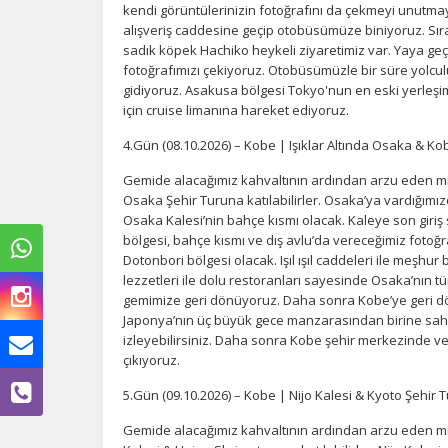
kendi görüntülerinizin fotoğrafını da çekmeyi unutm
alışveriş caddesine geçip otobüsümüze biniyoruz. Sı
sadık köpek Hachiko heykeli ziyaretimiz var. Yaya geçi
fotoğrafımızı çekiyoruz. Otobüsümüzle bir süre yolc
gidiyoruz. Asakusa bölgesi Tokyo'nun en eski yerleşim
için cruise limanına hareket ediyoruz.
4.Gün (08.10.2026) – Kobe | Işıklar Altında Osaka & K
Gemide alacağımız kahvaltının ardından arzu eden mis
Osaka Şehir Turuna katılabilirler. Osaka’ya vardığımız
Osaka Kalesi’nin bahçe kısmı olacak. Kaleye son giriş
bölgesi, bahçe kısmı ve dış avlu’da vereceğimiz foto
Dotonbori bölgesi olacak. Işıl ışıl caddeleri ile meşh
lezzetleri ile dolu restoranları sayesinde Osaka’nın 
gemimize geri dönüyoruz. Daha sonra Kobe’ye geri dö
Japonya’nın üç büyük gece manzarasından birine sahi
izleyebilirsiniz. Daha sonra Kobe şehir merkezinde 
çıkıyoruz.
5.Gün (09.10.2026) – Kobe | Nijo Kalesi & Kyoto Şehir 
Gemide alacağımız kahvaltının ardından arzu eden mis