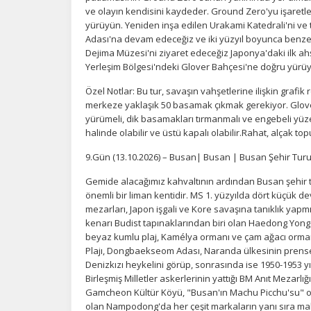
ve olayın kendisini kaydeder. Ground Zero'yu işaretl
yürüyün. Yeniden inşa edilen Urakami Katedrali'ni ve t
Adası'na devam edeceğiz ve iki yüzyıl boyunca benzers
Dejima Müzesi'ni ziyaret edeceğiz Japonya'daki ilk ah
Yerleşim Bölgesi'ndeki Glover Bahçesi'ne doğru yürüy
Özel Notlar: Bu tur, savaşın vahşetlerine ilişkin grafi
merkeze yaklaşık 50 basamak çıkmak gerekiyor. Glover
yürümeli, dik basamakları tırmanmalı ve engebeli yüz
halinde olabilir ve üstü kapalı olabilir.Rahat, alçak t
9.Gün (13.10.2026) – Busan| Busan | Busan Şehir Tur
Gemide alacağımız kahvaltının ardından Busan şehir t
önemli bir liman kentidir. MS 1. yüzyılda dört küçük devl
mezarları, Japon işgali ve Kore savaşına tanıklık yapmı
kenarı Budist tapınaklarından biri olan Haedong Yon
beyaz kumlu plaj, Kamélya ormanı ve çam ağacı orma
Plajı, Dongbaekseom Adası, Naranda ülkesinin prenses
Denizkızı heykelini görüp, sonrasında ise 1950-1953 
Birleşmiş Milletler askerlerinin yattığı BM Anıt Mezarlığ
Gamcheon Kültür Köyü, "Busan'ın Machu Picchu'su" ola
olan Nampodong'da her çeşit markaların yanı sıra mak