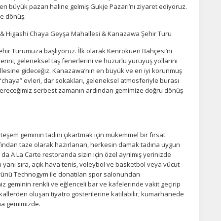
en büyük pazarı haline gelmiş Gukje Pazarı’nı ziyaret ediyoruz.
e dönüş.
 & Higashi Chaya Geyşa Mahallesi & Kanazawa Şehir Turu
ir Turumuza başlıyoruz. İlk olarak Kenrokuen Bahçesi’ni
erini, geleneksel taş fenerlerini ve huzurlu yürüyüş yollarını
lesine gideceğiz. Kanazawa’nın en büyük ve en iyi korunmuş
aya” evleri, dar sokakları, geleneksel atmosferiyle burası
e vereceğimiz serbest zamanın ardından gemimize doğru dönüş
şem geminin tadını çıkartmak için mükemmel bir fırsat.
rafından taze olarak hazırlanan, herkesin damak tadına uygun
da A La Carte restoranda sizin için özel ayrılmış yerinizde
in yanı sıra, açık hava tenis, voleybol ve basketbol veya vücut
i ürünü Technogym ile donatılan spor salonundan
 geminin renkli ve eğlenceli bar ve kafelerinde vakit geçirip
ikallerden oluşan tiyatro gösterilerine katılabilir, kumarhanede
ma gemimizde.
u