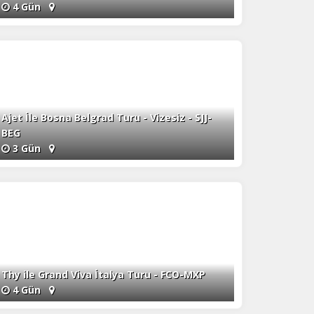
4 Gün
Ajet İle Bosna Belgrad Turu - Vizesiz - SJJ-
BEG
3 Gün
Thy ile Grand Viva İtalya Turu - FCO-MXP
4 Gün