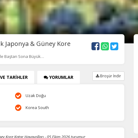
ük Japonya & Güney Kore
Ile Baştan Sona Büyük…
Broşür İndir
 VE TARİHLER
YORUMLAR
Uzak Doğu
Korea South
ey Kore Katar Havayolları - 05 Ekim 2026 turumuz