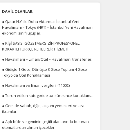
DAHİL OLANLAR:
● Qatar H.Y. ile Doha Aktarmalı İstanbul Yeni
Havalimanı – Tokyo (NRT) – İstanbul Yeni Havalimanı
ekonomi sınıfı uçuşlar.
● KİŞİ SAYISI GÖZETMEKSİZİN PROFESYONEL
KOKARTLI TÜRKÇE REHBERLİK HİZMETİ
● Havalimanı – Liman/Otel – Havalimanı transferler.
● Gidişte 1 Gece, Dönüşte 3 Gece Toplam 4 Gece
Tokyo’da Otel Konaklaması
● Havalimanı ve liman vergileri. (1100€)
● Tercih edilen kategoride tur süresince konaklama.
● Gemide sabah, öğle, akşam yemekleri ve ara
ikramlar.
● Açık büfe ve geminin çeşitli alanlarında bulunan
otomatlardan alınan içecekler.