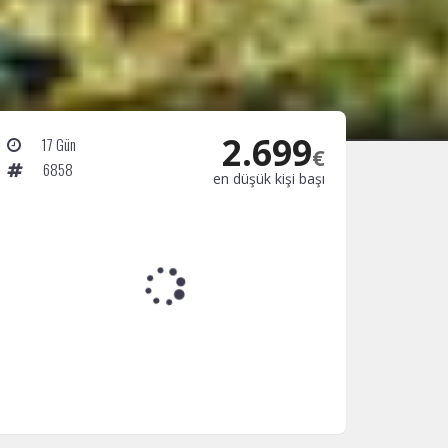
2.699
17 Gün
€
6858
en düşük kişi başı