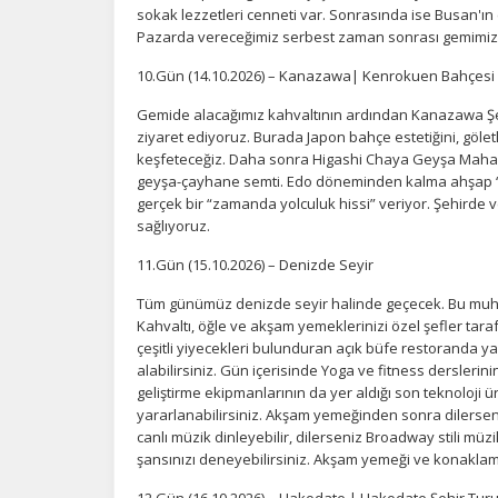
sokak lezzetleri cenneti var. Sonrasında ise Busan'ın 
Pazarda vereceğimiz serbest zaman sonrası gemimiz
10.Gün (14.10.2026) – Kanazawa| Kenrokuen Bahçesi
Gemide alacağımız kahvaltının ardından Kanazawa Şeh
ziyaret ediyoruz. Burada Japon bahçe estetiğini, göletl
keşfeteceğiz. Daha sonra Higashi Chaya Geyşa Mahal
geyşa-çayhane semti. Edo döneminden kalma ahşap “ch
gerçek bir “zamanda yolculuk hissi” veriyor. Şehird
sağlıyoruz.
11.Gün (15.10.2026) – Denizde Seyir
Tüm günümüz denizde seyir halinde geçecek. Bu muhte
Kahvaltı, öğle ve akşam yemeklerinizi özel şefler ta
çeşitli yiyecekleri bulunduran açık büfe restoranda ya 
alabilirsiniz. Gün içerisinde Yoga ve fitness derslerin
geliştirme ekipmanlarının da yer aldığı son teknoloj
yararlanabilirsiniz. Akşam yemeğinden sonra dilerseniz
canlı müzik dinleyebilir, dilerseniz Broadway stili müz
şansınızı deneyebilirsiniz. Akşam yemeği ve konakla
12.Gün (16.10.2026) – Hakodate | Hakodate Şehir Tur