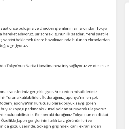
 saat önce buluşma ve check-in işlemlerimizin ardından Tokyo
areket ediyoruz. Bir sonraki günün ilk saatleri, Yerel saat ile
alkış saatini beklemek üzere havalimanında bulunan ekranlardan
doğru geçiyoruz.
’da Tokyo’nun Narita Havalimanına iniş sağlıyoruz ve otelimize
nına transferimiz gerçekleşiyor. Arzu eden misafirlerimiz
r Turuna katılabilirler. İlk durağımız Japonya'nın en çok
. Modern Japonya'nın kurucusu olarak büyük saygı gören
 büyük Yoyogi parkındaki kutsal yoldan yürüyerek ulaşıyoruz.
erde bulunabilirsiniz. Bir sonraki durağımız Tokyo'nun en dikkat
Özellikle Japon gençlerinin farklı tarz görünümleri ve
ın da gözü üzerinde. Sokağın girişindeki canlı ekranlardan