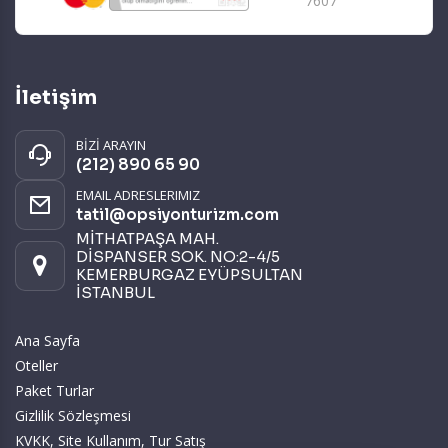
7607
İletişim
BİZİ ARAYIN
(212) 890 65 90
EMAIL ADRESLERIMIZ
tatil@opsiyonturizm.com
MİTHATPAŞA MAH.
DİSPANSER SOK. NO:2-4/5
KEMERBURGAZ EYÜPSULTAN
İSTANBUL
Ana Sayfa
Oteller
Paket Turlar
Gizlilik Sözleşmesi
KVKK, Site Kullanım, Tur Satış