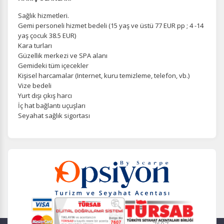
Sağlık hizmetleri.
Gemi personeli hizmet bedeli (15 yaş ve üstü 77 EUR pp ; 4 -14
Pazarlama Çerezleri
yaş çocuk 38.5 EUR)
Size ve ilgi alanlarınıza uygun reklamlar göstermek için
Kara turları
kullanılır. Kapatırsanız reklamları görmeye devam
Güzellik merkezi ve SPA alanı
edersiniz, ancak daha az alakalı olabilirler.
Gemideki tüm içecekler
Kişisel harcamalar (Internet, kuru temizleme, telefon, vb.)
Vize bedeli
Yurt dışı çıkış harcı
İç hat bağlantı uçuşları
Seyahat sağlık sigortası
Tercihleri Kaydet