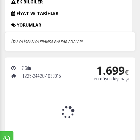
EK BİLGİLER
FİYAT VE TARİHLER
YORUMLAR
İTALYA İSPANYA FRANSA BALEAR ADALARI
1.699
7 Gün
€
T225-24420-1039915
en düşük kişi başı
ÇEREZ KULLANIM AYARLARINIZ