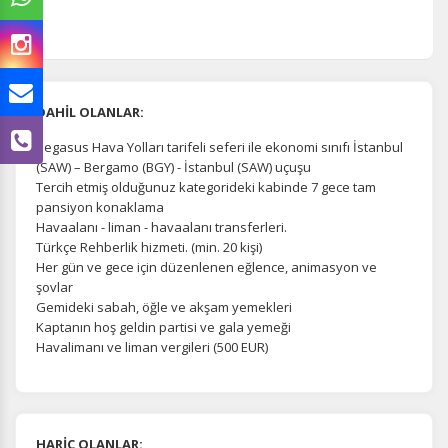
Çerez tercihlerinizi
belirleyin
.
Daha fazla bilgi için
KVKK bilgilendirmemizi
,
çerez kullanım
ve
gizlilik koşullarını
inceleyebilirsiniz.
DAHİL OLANLAR:
Zorunlu Çerezler
HER ZAMAN AKTIF
Pegasus Hava Yolları tarifeli seferi ile ekonomi sınıfı İstanbul
Oturum yönetimi, güvenlik ve temel site işlevleri için
(SAW) – Bergamo (BGY) - İstanbul (SAW) uçuşu
gereklidir. Bu çerezler olmadan site düzgün çalışmaz ve
Tercih etmiş olduğunuz kategorideki kabinde 7 gece tam
devre dışı bırakılamaz.
pansiyon konaklama
Havaalanı - liman - havaalanı transferleri.
Türkçe Rehberlik hizmeti. (min. 20 kişi)
Her gün ve gece için düzenlenen eğlence, animasyon ve
şovlar
Gemideki sabah, öğle ve akşam yemekleri
İstatistik Çerezleri
Kaptanın hoş geldin partisi ve gala yemeği
Ziyaretçilerin siteyi nasıl kullandığını anonim olarak
Havalimanı ve liman vergileri (500 EUR)
ölçeriz. Hangi sayfaların popüler olduğunu ve
kullanıcıların nerede zorluk yaşadığını anlamamıza
yardımcı olur.
HARİÇ OLANLAR: