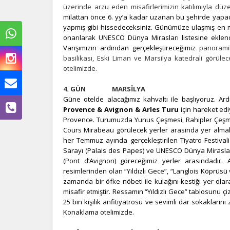
üzerinde arzu eden misafirlerimizin katılımıyla dü
milattan önce 6. yy’a kadar uzanan bu şehirde yapac
yapmış gibi hissedeceksiniz. Günümüze ulaşmış en m
onarılarak UNESCO Dünya Mirasları listesine eklen
Varışımızın ardından gerçekleştireceğimiz
panorami
basilikası, Eski Liman ve Marsilya katedrali görüle
otelimizde.
Ç
4. GÜN MARSİLYA
Güne otelde alacağımız kahvaltı ile başlıyoruz. Ardı
Si
Provence & Avignon & Arles Turu
için hareket edi
de
Provence. Turumuzda Yunus Çeşmesi, Rahipler Çeşmes
iz
bi
Cours Mirabeau görülecek yerler arasında yer almak
in
her Temmuz ayında gerçekleştirilen
Tiyatro Festival
Sarayı (Palais des Papes) ve UNESCO Dünya Miraslar
(Pont d’Avignon) göreceğimiz yerler arasındadır
resimlerinden olan “Yıldızlı Gece”, “Langlois Köprüsü
Z
zamanda bir öfke nöbeti ile kulağını kestiği yer olar
Ot
misafir etmiştir. Ressamın “Yıldızlı Gece” tablosunu
çe
25 bin kişilik anfitiyatrosu ve sevimli dar sokakların
Konaklama otelimizde.