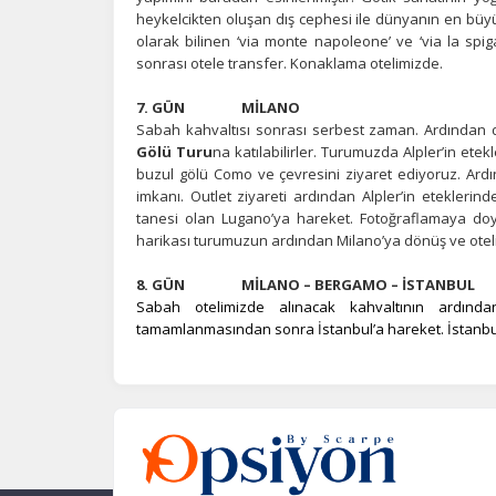
heykelcikten oluşan dış cephesi ile dünyanın en bü
olarak bilinen ‘via monte napoleone’ ve ‘via la spiga’
sonrası otele transfer. Konaklama otelimizde.
7. GÜN MİLANO
Sabah kahvaltısı sonrası serbest zaman. Ardından
Gölü Turu
na katılabilirler. Turumuzda Alpler’in et
buzul gölü Como ve çevresini ziyaret ediyoruz. Ardı
imkanı. Outlet ziyareti ardından Alpler’in eteklerind
tanesi olan Lugano’ya hareket. Fotoğraflamaya doy
harikası turumuzun ardından Milano’ya dönüş ve otel
8.
GÜN
MİLANO – BERGAMO – İSTANBUL
Sabah otelimizde alınacak kahvaltının ardında
tamamlanmasından sonra İstanbul’a hareket. İstanbu