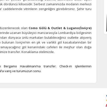
yük dördüncü kilisesidir. Serbest zamanınızda modanın merkezi
 caddelerinde vitrinlerin zenginliğini görebilirsiniz. Şehir turu
 düzenlenecek olan
Como Gölü & Outlet & Lugano(İsviçre)
eklerinde uzanan büyüleyici manzarasıyla Lombardiya bölgesinin
ndan dünyaca ünlü markaları bulabileceğiniz outlette alışveriş
e bulunan İsviçre’nin en şık ve varlıklı göl kasabalarından bir
amayacağınız göl kenarındaki cafeleri ile meşhur olan doğa
imize transfer. Konaklama otelimizde.
n Bergamo Havalimanı’na transfer. Check-in işlemlerinin
l’a varış ve turumuzun sonu.