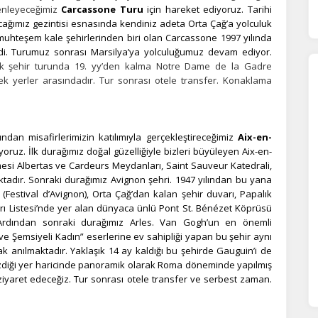
zenleyeceğimiz
Carcassone Turu
için hareket ediyoruz. Tarihi
ağımız gezintisi esnasında kendiniz adeta Orta Çağ’a yolculuk
uhteşem kale şehirlerinden biri olan Carcassone 1997 yılında
di. Turumuz sonrası Marsilya’ya yolculuğumuz devam ediyor.
k şehir turunda 19. yy’den kalma Notre Dame de la Gadre
cek yerler arasındadır. Tur sonrası otele transfer. Konaklama
ÇEREZ KULLANIM AYARLARINIZ
erez tercihlerinizi
belirleyin
.
ndan misafirlerimizin katılımıyla gerçekleştireceğimiz
Aix-en-
ze daha kişiselleştirilmiş bir web deneyimi sunmak için bazı bilgileri tarayıcınızda
yoruz. İlk durağımız
doğal güzelliğiyle bizleri büyüleyen Aix-en-
polayabilir, bunları yurt içi ve yurt dışındaki hizmet sağlayıcılarla paylaşabiliriz. Bu
i Albertas ve Cardeurs Meydanları, Saint Sauveur Katedrali,
in vermemeyi seçebilirsiniz ancak bu durumda sitemiz umduğumuz gibi çalışmaya
lir.
Daha fazla bilgi için
KVKK bilgilendirmemizi
,
çerez kullanım
ve
gizlilik koşullarını
tadır. Sonraki durağımız
Avignon şehri. 1947 yılından bu yana
celeyebilirsiniz.
i (Festival d’Avignon), Orta Çağ’dan kalan şehir duvarı, Papalık
ı Listesi’nde yer alan dünyaca ünlü Pont St. Bénézet Köprüsü
. Ardından sonraki durağımız Arles. Van Gogh’un en önemli
 ve Şemsiyeli Kadın” eserlerine ev sahipliği yapan bu şehir aynı
orunlu Çerezler
HER ZAMAN AKTIF
ak anılmaktadır. Yaklaşık 14 ay kaldığı bu şehirde Gauguin’i de
urum yönetimi, güvenlik ve temel site işlevleri için gereklidir. Bu
 çizdiği yer haricinde panoramik olarak Roma döneminde yapılmış
rezler olmadan site düzgün çalışmaz ve devre dışı bırakılamaz.
ı ziyaret edeceğiz. Tur sonrası otele transfer ve serbest zaman.