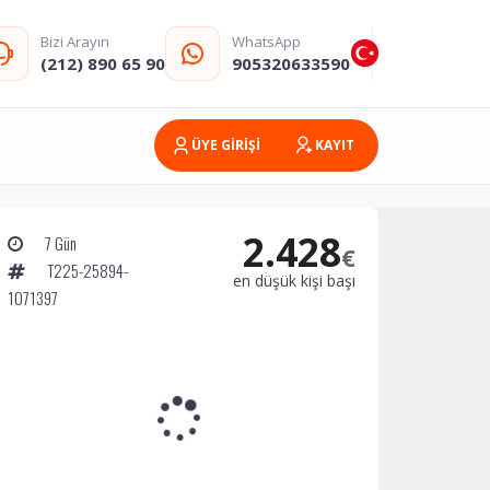
Bizi Arayın
WhatsApp
(212) 890 65 90
905320633590
ÜYE GİRİŞİ
KAYIT
2.428
7 Gün
€
T225-25894-
en düşük kişi başı
1071397