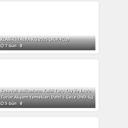
KLASİK İTALYA KIŞ 2026 (BGY-FCO)
7 Gün
Kosovalı Balkanların Kalbi Turu Thy ile Extra
Turlar Akşam Yemekleri Dahil 5 Gece OHD-SJJ
5 Gün