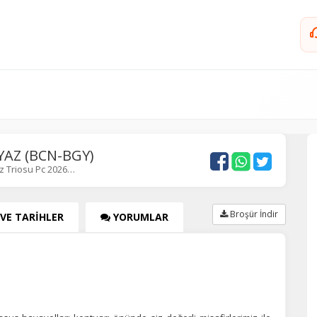
YAZ (BCN-BGY)
z Triosu Pc 2026…
Broşür İndir
 VE TARİHLER
YORUMLAR