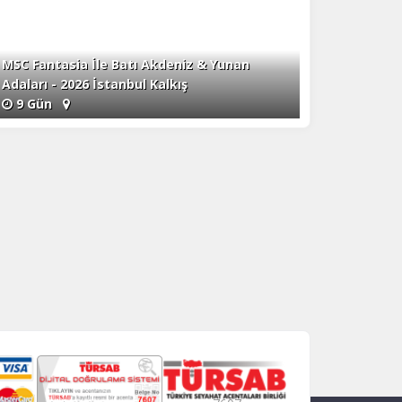
MSC Fantasia İle Batı Akdeniz & Yunan
Adaları - 2026 İstanbul Kalkış
9 Gün