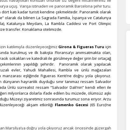
us havayolları kontuarı önünde siz değerli misafirlerimiz ile
na’ya uçuş. Varışa istinaden ve panoramik Barcelona şehir turu.
dört katı kadar turisti kendine çekmektedir. Panoramik olarak
se” olarak da bilinen La Sagrada Familia, İspanya ve Catalunya
ila), Katalunya Meydanı, La Rambla Caddesi ve Port Olimpic
nize transfer. Konaklama otelimizde.
izin katılımıyla düzenleyeceğimiz
Girona & Figueras Turu
için
ında kurulmuş ve ilk bakışta Floransa’yı anımsatmakta olan,
acık sokakları ve katedrali ile görülmeye değer şirin bir ortaçağ
ekimlerinin yapıldığı şehirdir. Panoramik olarak yapılacak
uzalı evler, Yahudi Mahallesi, Rambla ve ünlü mağazaları
 manzarası eşliğinde Figueras Kenti’ne doğru yola çıkıyoruz.
ütün dünyanın hayranlık duyduğu sınır tanımaz ressam Salvador
da Ünlü sürrealist ressam “Salvador Dali’nin” kendi elleri ile
eğeri milyonlarca dolarla ifade edilen bu müzede, ölümsüz aşkı
lunduğu Müzeyi ziyaretimiz sonrasında turumuz sona eriyor. Arzu
 düzenleyeceği akşam etkinliği
Flamenko Gecesi
(65 Euro)’ne
ndan Marsilya’ya doğru yola çıkıyoruz ancak öncesinde güzergah