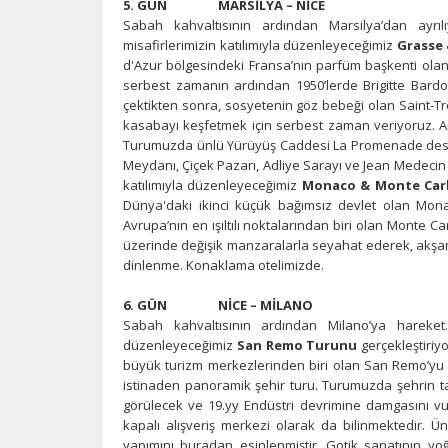
5. GÜN MARSİLYA – NİCE
İ
Sabah kahvaltısının ardından Marsilya’dan ayrı
Zi
misafirlerimizin katılımıyla düzenleyeceğimiz
Grasse 
sa
d'Azur bölgesindeki Fransa’nın parfüm başkenti ola
an
serbest zamanın ardından 1950’lerde Brigitte Bardot’u
çektikten sonra, sosyetenin göz bebeği olan Saint-T
kasabayı keşfetmek için serbest zaman veriyoruz. A
Turumuzda ünlü Yürüyüş Caddesi La Promenade des An
P
Meydanı, Çiçek Pazarı, Adliye Sarayı ve Jean Medecin 
Si
katılımıyla düzenleyeceğimiz
Monaco & Monte Car
Ka
Dünya'daki ikinci küçük bağımsız devlet olan Monako
al
Avrupa’nın en ışıltılı noktalarından biri olan Monte C
üzerinde değişik manzaralarla seyahat ederek, akşam 
dinlenme. Konaklama otelimizde.
6. GÜN NİCE – MİLANO
Sabah kahvaltısının ardından Milano’ya hareket.
düzenleyeceğimiz
San Remo Turunu
gerçekleştiriy
büyük turizm merkezlerinden biri olan San Remo’yu 
istinaden panoramik şehir turu.
Turumuzda şehrin tar
görülecek ve 19.yy Endüstri devrimine damgasını vurmu
kapalı alışveriş merkezi olarak da bilinmektedir. Ün
yapımını buradan esinlenmiştir. Gotik sanatının yo