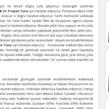
statistik Çerezleri
lıyor ve Nice’e doğru yola çıkıyoruz. Güzergah üzerinde
yaretçilerin siteyi nasıl kullandığını anonim olarak ölçeriz. Hangi
& St.Tropez Turu
için hareket ediyoruz. Provence-Alpes-Côte
yfaların popüler olduğunu ve kullanıcıların nerede zorluk yaşadığını
n Grasse' e doğru hareket ediyoruz. Tarihi merkezde verilecek
lamamıza yardımcı olur.
n ‘Ve Tanrı Kadını Yarattı’ filmi ile Avrupa’nın ilgisini üstüne
ropez'e hareket ediyoruz. Burada şehir turu yapıyor ve bu ünlü
rdından varışa istinaden yapılacak panoramik Nice şehir turu.
glais, Nice Limanı, Eski Nice ve dar yaya sokakları, Massena
azarlama Çerezleri
Bulvarı görülecek yerler arasındadır. Akşam ise misafirlerimizin
ze ve ilgi alanlarınıza uygun reklamlar göstermek için kullanılır.
lo Turu
için hareket ediyoruz. Turumuzda Vatikan'dan sonra
patırsanız reklamları görmeye devam edersiniz, ancak daha az
 Prensliği ile gösterişli casinoları ve renkli gece hayatıyla
akalı olabilirler.
arlo ziyaret edilecektir. Trafiğin durumuna göre, yine dönüş yolu
saatlerinde Nice’e dönülecektir. Tur sonrası otele transfer ve
Tümünü Reddet
Tümünü Kabul Et
Tercihleri Kaydet
 öncesinde güzergah üzerinde misafirlerimizin katılımıyla
oruz. Romalılar tarafından kurulmuş ve İtalyan Riviyerası'nın en
ziyaret ediyoruz. Ardından Milano’ya hareket ediyoruz. Varışa
ihi eserlerinden birisi olan Milano Kalesi ‘Castello Sforzesco’
ş olan ‘Galleria’ ziyaret edilecektir. Galleria; Avrupa’nın ilk
lü Fransız mühendis Gustave Eiffel, Paris’teki Eiffel Kulesinin
ğun bir şekilde görülebileceği Duomo, üzerindeki 2000’i aşkın