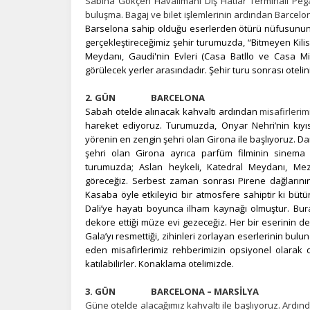
Sabiha Gökçen Havalimanı Dış Hatlar Terminali Pegas
buluşma. Bagaj ve bilet işlemlerinin ardından Barcelo
Barselona sahip olduğu eserlerden ötürü nüfusunun 
gerçekleştireceğimiz şehir turumuzda, “Bitmeyen Kili
Meydanı, Gaudi'nin Evleri (Casa Batllo ve Casa M
görülecek yerler arasındadır. Şehir turu sonrası oteli
2.
GÜN
BARCELONA
Sabah otelde alınacak kahvaltı ardından
misafirlerim
hareket ediyoruz. Turumuzda, Onyar Nehri’nin kıyıs
yörenin en zengin şehri olan Girona ile başlıyoruz. Dar
şehri olan Girona ayrıca parfüm filminin sinema ç
turumuzda; Aslan heykeli, Katedral Meydanı, Mez
göreceğiz. Serbest zaman sonrası Pirene dağlarının
Kasaba öyle etkileyici bir atmosfere sahiptir ki b
Dali’ye hayatı boyunca ilham kaynağı olmuştur. Bura
dekore ettiği müze evi gezeceğiz. Her bir eserinin d
Gala’yı resmettiği, zihinleri zorlayan eserlerinin bu
eden misafirlerimiz rehberimizin opsiyonel olarak
katılabilirler.
Konaklama otelimizde.
3.
GÜN
BARCELONA – MARSİLYA
Güne otelde alacağımız kahvaltı ile başlıyoruz. Ardı