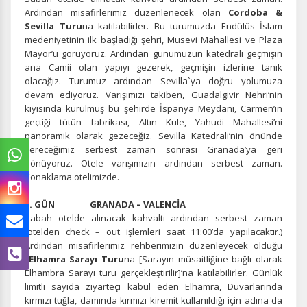
Ardından misafirlerimiz düzenlenecek olan
Cordoba &
Sevilla Turu
na katılabilirler. Bu turumuzda Endülüs İslam
medeniyetinin ilk başladığı şehri, Musevi Mahallesi ve Plaza
Mayor’u görüyoruz. Ardından günümüzün katedrali geçmişin
ana Camii olan yapıyı gezerek, geçmişin izlerine tanık
olacağız. Turumuz ardından Sevilla`ya doğru yolumuza
devam ediyoruz. Varışımızı takiben, Guadalgivir Nehri’nin
kıyısında kurulmuş bu şehirde İspanya Meydanı, Carmen’in
geçtiği tütün fabrikası, Altın Kule, Yahudi Mahallesi’ni
panoramik olarak gezeceğiz. Sevilla Katedrali’nin önünde
vereceğimiz serbest zaman sonrası Granada’ya geri
dönüyoruz. Otele varışımızın ardından serbest zaman.
Konaklama otelimizde.
5. GÜN GRANADA – VALENCİA
Sabah otelde alınacak kahvaltı ardından serbest zaman
(otelden check – out işlemleri saat 11:00’da yapılacaktır.)
Ardından misafirlerimiz rehberimizin düzenleyecek olduğu
Elhamra Sarayı Turu
na [Sarayın müsaitliğine bağlı olarak
Elhambra Sarayı turu gerçekleştirilir]’na katılabilirler. Günlük
limitli sayıda ziyarteçi kabul eden Elhamra, Duvarlarında
kırmızı tuğla, damında kırmızı kiremit kullanıldığı için adına da