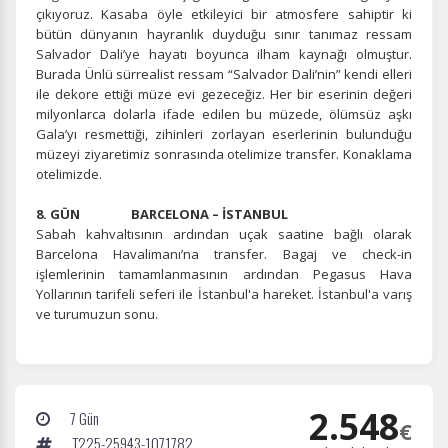
çıkıyoruz. Kasaba öyle etkileyici bir atmosfere sahiptir ki
bütün dünyanın hayranlık duyduğu sınır tanımaz ressam
Salvador Dali’ye hayatı boyunca ilham kaynağı olmuştur.
Tercihleri Kaydet
Burada Ünlü sürrealist ressam “Salvador Dali’nin” kendi elleri
ile dekore ettiği müze evi gezeceğiz. Her bir eserinin değeri
milyonlarca dolarla ifade edilen bu müzede, ölümsüz aşkı
Gala’yı resmettiği, zihinleri zorlayan eserlerinin bulunduğu
müzeyi ziyaretimiz sonrasında otelimize transfer. Konaklama
otelimizde.
8. GÜN BARCELONA – İSTANBUL
Sabah kahvaltısının ardından uçak saatine bağlı olarak
Barcelona Havalimanı’na transfer. Bagaj ve check-in
işlemlerinin tamamlanmasının ardından Pegasus Hava
Yollarının tarifeli seferi ile İstanbul'a hareket. İstanbul'a varış
ve turumuzun sonu.
2.548
7 Gün
€
T225-25943-1071782