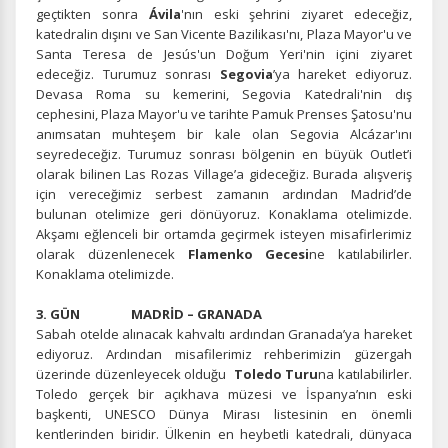
geçtikten sonra
Ávila
'nın eski şehrini ziyaret edeceğiz,
katedralin dışını ve San Vicente Bazilikası'nı, Plaza Mayor'u ve
Santa Teresa de Jesús'un Doğum Yeri'nin içini ziyaret
edeceğiz. Turumuz sonrası
Segovia
’ya hareket ediyoruz.
Devasa Roma su kemerini, Segovia Katedrali'nin dış
cephesini, Plaza Mayor'u ve tarihte Pamuk Prenses Şatosu'nu
anımsatan muhteşem bir kale olan Segovia Alcázar'ını
seyredeceğiz. Turumuz sonrası bölgenin en büyük Outlet’i
olarak bilinen Las Rozas Village’a gideceğiz. Burada alışveriş
için vereceğimiz serbest zamanın ardından Madrid’de
bulunan otelimize geri dönüyoruz. Konaklama otelimizde.
Akşamı eğlenceli bir ortamda geçirmek isteyen misafirlerimiz
olarak düzenlenecek
Flamenko Gecesi
ne katılabilirler.
Konaklama otelimizde.
3. GÜN MADRİD – GRANADA
Sabah otelde alınacak kahvaltı ardından Granada’ya hareket
ediyoruz. Ardından misafilerimiz rehberimizin güzergah
üzerinde düzenleyecek olduğu
Toledo Turu
na katılabilirler.
Toledo gerçek bir açıkhava müzesi ve İspanya’nın eski
başkenti, UNESCO Dünya Mirası listesinin en önemli
kentlerinden biridir. Ülkenin en heybetli katedrali, dünyaca