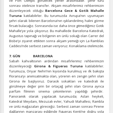
ve Port Olimpic görülecek yerler arasındadır. Şehir turu
devre dışı bırakılamaz.
sonrası otelinize transfer. Akşam misafirlerimiz rehberimizin
düzenleyecek olduğu
Barcelona Gece & Gotik Mahalle
Turuna
katılabilirler. Bu turumuzda Avrupa’nın uyumayan
şehri olarak bilenen Barcelona’nın ışıklandırılmış halini görme
fırsatı bulacağız. Sonrasında ise daha önce gitmediğimiz Gotik
İstatistik Çerezleri
Mahalle’ye yola çıkıyoruz. Bu mahallede Barcelona Katedrali,
Augustus tapınağı ve bölgenin en ünlü sokağı olan Carrer del
Ziyaretçilerin siteyi nasıl kullandığını anonim olarak
Bisbe’yi ziyaret ettikten sonra akşam yemeği için La Ramblas
ölçeriz. Hangi sayfaların popüler olduğunu ve
Caddesi’nde serbest zaman veriyoruz. Konaklama otelimizde.
kullanıcıların nerede zorluk yaşadığını anlamamıza
yardımcı olur.
7. GÜN BARCELONA
Sabah kahvaltısının ardından misafirlerimiz rehberimizin
düzenleyeceği
Girona & Figueras Turuna
katılabilirler.
Turumuza, Onyar Nehri’nin kıyısında kurulmuş ve ilk bakışta
Floransa’yı anımsatmakta olan, yörenin en zengin şehri olan
Pazarlama Çerezleri
Girona ile başlıyoruz. Daracık sokakları ve katedrali ile
görülmeye değer şirin bir ortaçağ şehri olan Girona ayrıca
Size ve ilgi alanlarınıza uygun reklamlar göstermek için
kullanılır. Kapatırsanız reklamları görmeye devam
parfüm filminin sinema çekimlerinin yapıldığı şehirdir.
edersiniz, ancak daha az alakalı olabilirler.
Panoramik olarak yapılacak turumuzda; Aslan heykeli,
Katedral Meydanı, Mezuzalı evler, Yahudi Mahallesi, Rambla
ve ünlü mağazaları göreceğiz. Serbest zaman sonrası Pirene
dağlarının manzarası eşliğinde Figueras Kenti’ne doğru yola