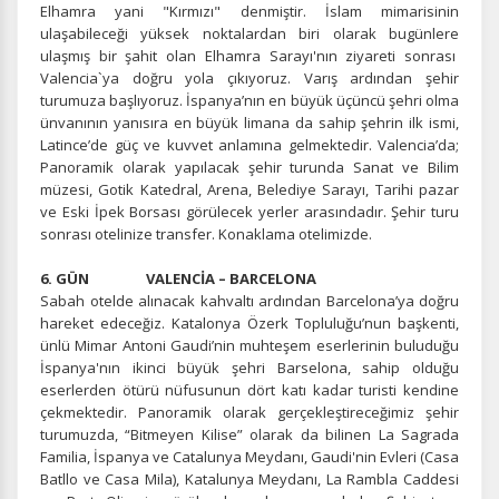
Elhamra yani "Kırmızı" denmiştir. İslam mimarisinin
ulaşabileceği yüksek noktalardan biri olarak bugünlere
ulaşmış bir şahit olan Elhamra Sarayı'nın ziyareti sonrası
Valencia`ya doğru yola çıkıyoruz. Varış ardından şehir
turumuza başlıyoruz. İspanya’nın en büyük üçüncü şehri olma
ünvanının yanısıra en büyük limana da sahip şehrin ilk ismi,
Latince’de güç ve kuvvet anlamına gelmektedir. Valencia’da;
Panoramik olarak yapılacak şehir turunda Sanat ve Bilim
müzesi, Gotik Katedral, Arena, Belediye Sarayı, Tarihi pazar
ve Eski İpek Borsası görülecek yerler arasındadır. Şehir turu
sonrası otelinize transfer. Konaklama otelimizde.
ÇEREZ KULLANIM AYARLARINIZ
6. GÜN VALENCİA – BARCELONA
Çerez tercihlerinizi
belirleyin
.
Sabah otelde alınacak kahvaltı ardından Barcelona’ya doğru
hareket edeceğiz. Katalonya Özerk Topluluğu’nun başkenti,
Daha fazla bilgi için
KVKK bilgilendirmemizi
,
çerez kullanım
ve
ünlü Mimar Antoni Gaudi’nin muhteşem eserlerinin buluduğu
gizlilik koşullarını
inceleyebilirsiniz.
İspanya'nın ikinci büyük şehri Barselona, sahip olduğu
eserlerden ötürü nüfusunun dört katı kadar turisti kendine
çekmektedir. Panoramik olarak gerçekleştireceğimiz şehir
turumuzda, “Bitmeyen Kilise” olarak da bilinen La Sagrada
Zorunlu Çerezler
HER ZAMAN AKTIF
Familia, İspanya ve Catalunya Meydanı, Gaudi'nin Evleri (Casa
Oturum yönetimi, güvenlik ve temel site işlevleri için
Batllo ve Casa Mila), Katalunya Meydanı, La Rambla Caddesi
gereklidir. Bu çerezler olmadan site düzgün çalışmaz ve