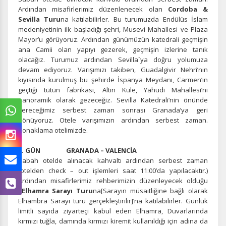
Ardından misafirlerimiz düzenlenecek olan
Cordoba &
Sevilla Turu
na katılabilirler. Bu turumuzda Endülüs İslam
medeniyetinin ilk başladığı şehri, Musevi Mahallesi ve Plaza
Mayor’u görüyoruz. Ardından günümüzün katedrali geçmişin
ana Camii olan yapıyı gezerek, geçmişin izlerine tanık
olacağız. Turumuz ardından Sevilla`ya doğru yolumuza
devam ediyoruz. Varışımızı takiben, Guadalgivir Nehri’nin
kıyısında kurulmuş bu şehirde İspanya Meydanı, Carmen’in
geçtiği tütün fabrikası, Altın Kule, Yahudi Mahallesi’ni
panoramik olarak gezeceğiz. Sevilla Katedrali’nin önünde
vereceğimiz serbest zaman sonrası Granada’ya geri
dönüyoruz. Otele varışımızın ardından serbest zaman.
Konaklama otelimizde.
5. GÜN GRANADA – VALENCİA
Sabah otelde alınacak kahvaltı ardından serbest zaman
(otelden check – out işlemleri saat 11:00’da yapılacaktır.)
Ardından misafirlerimiz rehberimizin düzenleyecek olduğu
Elhamra Sarayı Turu
na[Sarayın müsaitliğine bağlı olarak
Elhambra Sarayı turu gerçekleştirilir]’na katılabilirler. Günlük
limitli sayıda ziyarteçi kabul eden Elhamra, Duvarlarında
kırmızı tuğla, damında kırmızı kiremit kullanıldığı için adına da