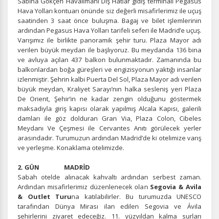
Sabiha Gökçen Havalimanı Dış Hatlar gidiş terminali Pegasus
Hava Yolları kontuarı önünde siz değerli misafirlerimiz ile uçuş
saatinden 3 saat önce buluşma. Bagaj ve bilet işlemlerinin
ardından Pegasus Hava Yolları tarifeli seferi ile Madrid’e uçuş.
Varışımız ile birlikte panoramik şehir turu. Plaza Mayor adı
verilen büyük meydan ile başlıyoruz. Bu meydanda 136 bina
ve avluya açılan 437 balkon bulunmaktadır. Zamanında bu
balkonlardan boğa güreşleri ve engizisyonun yaktığı insanlar
izlenmiştir. Şehrin kalbi Puerta Del Sol, Plaza Mayor adı verilen
büyük meydan, Kraliyet Sarayı’nın halka sesleniş yeri Plaza
De Orient, Şehir’in ne kadar zengin olduğunu göstermek
maksadıyla giriş kapısı olarak yapılmış Alcala Kapısı, galerili
damları ile göz dolduran Gran Via, Plaza Colon, Cibeles
Meydanı Ve Çeşmesi ile Cervantes Anıtı görülecek yerler
arasındadır. Turumuzun ardından Madrid’de ki otelimize varış
ve yerleşme. Konaklama otelimizde.
2. GÜN MADRİD
Sabah otelde alınacak kahvaltı ardından serbest zaman.
Ardından misafirlerimiz düzenlenecek olan
Segovia & Avila
& Outlet Turu
na katılabilirler. Bu turumuzda UNESCO
tarafından Dünya Mirası ilan edilen Segovia ve Ávila
şehirlerini ziyaret edeceğiz. 11. yüzyıldan kalma surları