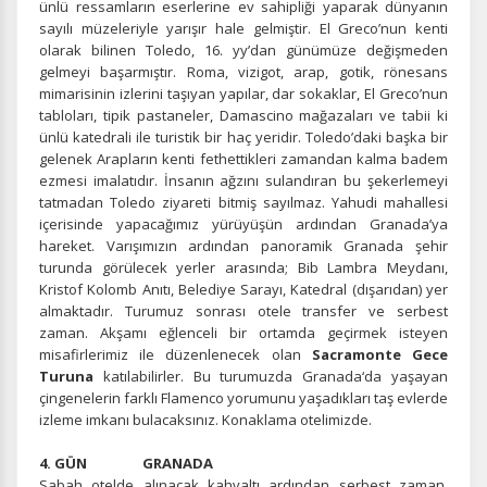
ünlü ressamların eserlerine ev sahipliği yaparak dünyanın
sayılı müzeleriyle yarışır hale gelmiştir. El Greco’nun kenti
olarak bilinen Toledo, 16. yy’dan günümüze değişmeden
gelmeyi başarmıştır. Roma, vizigot, arap, gotik, rönesans
mimarisinin izlerini taşıyan yapılar, dar sokaklar, El Greco’nun
tabloları, tipik pastaneler, Damascino mağazaları ve tabii ki
ünlü katedrali ile turistik bir haç yeridir. Toledo’daki başka bir
gelenek Arapların kenti fethettikleri zamandan kalma badem
ezmesi imalatıdır. İnsanın ağzını sulandıran bu şekerlemeyi
tatmadan Toledo ziyareti bitmiş sayılmaz. Yahudi mahallesi
içerisinde yapacağımız yürüyüşün ardından Granada’ya
hareket. Varışımızın ardından panoramik Granada şehir
turunda görülecek yerler arasında; Bib Lambra Meydanı,
Kristof Kolomb Anıtı, Belediye Sarayı, Katedral (dışarıdan) yer
almaktadır. Turumuz sonrası otele transfer ve serbest
zaman. Akşamı eğlenceli bir ortamda geçirmek isteyen
misafirlerimiz ile düzenlenecek olan
Sacramonte Gece
Turuna
katılabilirler. Bu turumuzda Granada‘da yaşayan
çingenelerin farklı Flamenco yorumunu yaşadıkları taş evlerde
izleme imkanı bulacaksınız. Konaklama otelimizde.
4. GÜN GRANADA
Sabah otelde alınacak kahvaltı ardından serbest zaman.