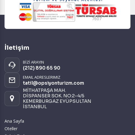
7607
İletişim
BİZİ ARAYIN
(212) 890 65 90
EMAIL ADRESLERIMIZ
tatil@opsiyonturizm.com
MİTHATPAŞA MAH.
DİSPANSER SOK. NO:2-4/5
KEMERBURGAZ EYÜPSULTAN
İSTANBUL
Ana Sayfa
Oteller