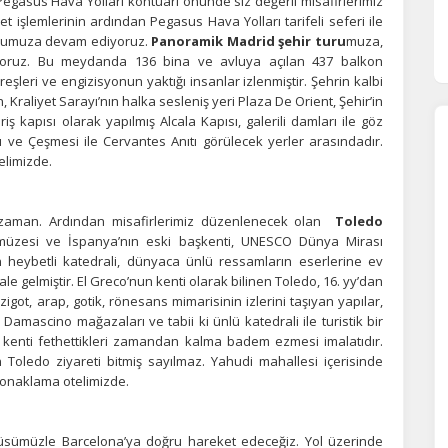
Pegasus Hava Yolları kontuarı önünde siz değerli misafirlerimiz
t işlemlerinin ardından Pegasus Hava Yolları tarifeli seferi ile
lumuza devam ediyoruz.
Panoramik Madrid şehir turu
muza,
yoruz. Bu meydanda 136 bina ve avluya açılan 437 balkon
eri ve engizisyonun yaktığı insanlar izlenmiştir. Şehrin kalbi
Kraliyet Sarayı’nın halka sesleniş yeri Plaza De Orient, Şehir’in
kapısı olarak yapılmış Alcala Kapısı, galerili damları ile göz
ve Çeşmesi ile Cervantes Anıtı görülecek yerler arasındadır.
limizde.
 zaman. Ardından misafirlerimiz düzenlenecek olan
Toledo
a müzesi ve İspanya’nın eski başkenti, UNESCO Dünya Mirası
en heybetli katedrali, dünyaca ünlü ressamların eserlerine ev
le gelmiştir. El Greco’nun kenti olarak bilinen Toledo, 16. yy’dan
ot, arap, gotik, rönesans mimarisinin izlerini taşıyan yapılar,
 Damascino mağazaları ve tabii ki ünlü katedrali ile turistik bir
n kenti fethettikleri zamandan kalma badem ezmesi imalatıdır.
Toledo ziyareti bitmiş sayılmaz. Yahudi mahallesi içerisinde
onaklama otelimizde.
üsümüzle Barcelona’ya doğru hareket edeceğiz. Yol üzerinde