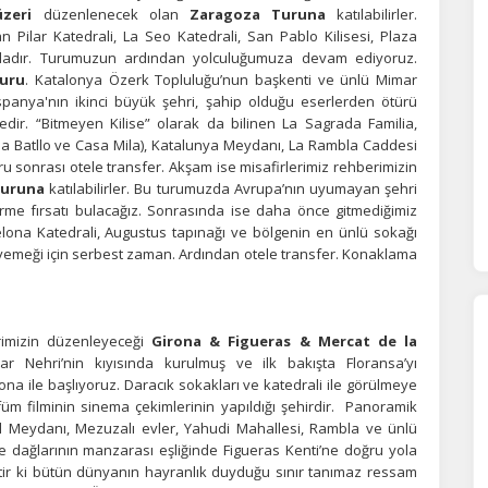
zeri
düzenlenecek olan
Zaragoza Turuna
katılabilirler.
 Pilar Katedrali, La Seo Katedrali, San Pablo Kilisesi, Plaza
ndadır. Turumuzun ardından yolculuğumuza devam ediyoruz.
turu
. Katalonya Özerk Topluluğu’nun başkenti ve ünlü Mimar
panya'nın ikinci büyük şehri, şahip olduğu eserlerden ötürü
edir.
“Bitmeyen Kilise” olarak da bilinen La Sagrada Familia,
sa Batllo ve Casa Mila), Katalunya Meydanı, La Rambla Caddesi
ru sonrası otele transfer. Akşam ise misafirlerimiz rehberimizin
Turuna
katılabilirler. Bu turumuzda Avrupa’nın uyumayan şehri
görme fırsatı bulacağız. Sonrasında ise daha önce gitmediğimiz
elona Katedrali, Augustus tapınağı ve bölgenin en ünlü sokağı
ÇEREZ KULLANIM AYARLARINIZ
m yemeği için serbest zaman. Ardından otele transfer. Konaklama
erez tercihlerinizi
belirleyin
.
ze daha kişiselleştirilmiş bir web deneyimi sunmak için bazı bilgileri tarayıcınızda
polayabilir, bunları yurt içi ve yurt dışındaki hizmet sağlayıcılarla paylaşabiliriz. Bu
rimizin düzenleyeceği
Girona & Figueras & Mercat de la
in vermemeyi seçebilirsiniz ancak bu durumda sitemiz umduğumuz gibi çalışmaya
ar Nehri’nin kıyısında kurulmuş ve ilk bakışta Floransa’yı
lir.
Daha fazla bilgi için
KVKK bilgilendirmemizi
,
çerez kullanım
ve
gizlilik koşullarını
na ile başlıyoruz. Daracık sokakları ve katedrali ile görülmeye
celeyebilirsiniz.
füm filminin sinema çekimlerinin yapıldığı şehirdir. Panoramik
l Meydanı, Mezuzalı evler, Yahudi Mahallesi, Rambla ve ünlü
 dağlarının manzarası eşliğinde Figueras Kenti’ne doğru yola
orunlu Çerezler
iptir ki bütün dünyanın hayranlık duyduğu sınır tanımaz ressam
HER ZAMAN AKTIF