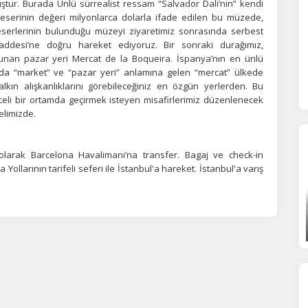
ştur. Burada Ünlü sürrealist ressam “Salvador Dali’nin” kendi
urum yönetimi, güvenlik ve temel site işlevleri için gereklidir. Bu
r eserinin değeri milyonlarca dolarla ifade edilen bu müzede,
rezler olmadan site düzgün çalışmaz ve devre dışı bırakılamaz.
n eserlerinin bulunduğu müzeyi ziyaretimiz sonrasında serbest
desi’ne doğru hareket ediyoruz. Bir sonraki durağımız,
lunan pazar yeri Mercat de la Boqueira. İspanya’nın en ünlü
statistik Çerezleri
ada “market” ve “pazar yeri” anlamına gelen “mercat” ülkede
alkın alışkanlıklarını görebileceğiniz en özgün yerlerden. Bu
yaretçilerin siteyi nasıl kullandığını anonim olarak ölçeriz. Hangi
li bir ortamda geçirmek isteyen misafirlerimiz düzenlenecek
yfaların popüler olduğunu ve kullanıcıların nerede zorluk yaşadığını
lamamıza yardımcı olur.
elimizde.
olarak Barcelona Havalimanı’na transfer. Bagaj ve check-in
azarlama Çerezleri
larının tarifeli seferi ile İstanbul'a hareket. İstanbul'a varış
ze ve ilgi alanlarınıza uygun reklamlar göstermek için kullanılır.
patırsanız reklamları görmeye devam edersiniz, ancak daha az
akalı olabilirler.
Tümünü Reddet
Tümünü Kabul Et
Tercihleri Kaydet