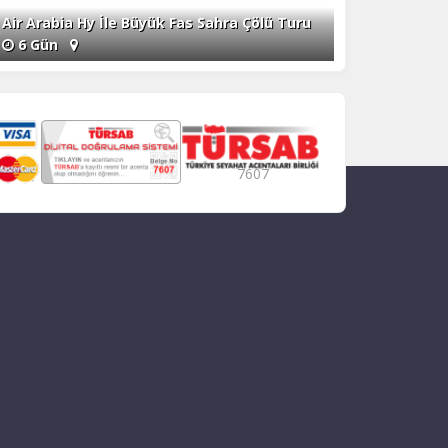
Air Arabia Hy İle Büyük Fas Sahra Çölü Turu
6 Gün
7607