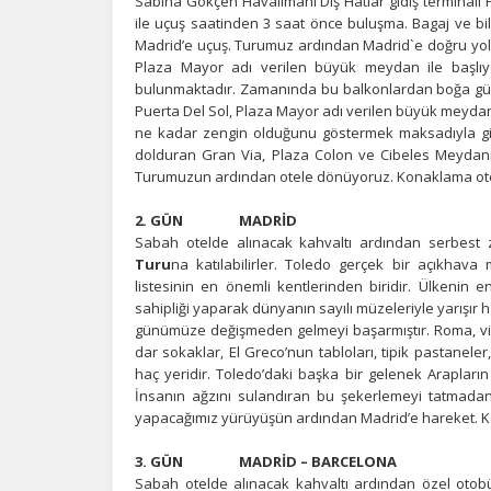
Sabiha Gökçen Havalimanı Dış Hatlar gidiş terminali 
ile uçuş saatinden 3 saat önce buluşma. Bagaj ve bile
Madrid’e uçuş.
Turumuz ardından Madrid`e doğru yo
Plaza Mayor adı verilen büyük meydan ile başlı
bulunmaktadır. Zamanında bu balkonlardan boğa güreşl
Puerta Del Sol, Plaza Mayor adı verilen büyük meydan, 
ne kadar zengin olduğunu göstermek maksadıyla giriş 
dolduran Gran Via, Plaza Colon ve Cibeles Meydanı 
Turumuzun ardından otele dönüyoruz. Konaklama ote
2. GÜN MADRİD
Sabah otelde alınacak kahvaltı ardından serbest
Turu
na katılabilirler. Toledo gerçek bir açıkhav
listesinin en önemli kentlerinden biridir. Ülkenin 
sahipliği yaparak dünyanın sayılı müzeleriyle yarışır ha
günümüze değişmeden gelmeyi başarmıştır. Roma, vizig
dar sokaklar, El Greco’nun tabloları, tipik pastaneler,
haç yeridir. Toledo’daki başka bir gelenek Arapları
İnsanın ağzını sulandıran bu şekerlemeyi tatmadan 
yapacağımız yürüyüşün ardından Madrid’e hareket. K
3. GÜN MADRİD – BARCELONA
Sabah otelde alınacak kahvaltı ardından özel otob