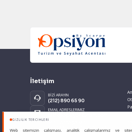
İletişim
An
BİZİ ARAYIN
Ot
(212) 890 65 90
Pa
EMAIL ADRESLERIMIZ
Gi
tatil@opsiyonturizm.com
GIZLILIK TERCIHLERI
KV
MİTHATPAŞA MAH.
ve
DİSPANSER SOK. NO:2-4/5
Web sitemizin çalışması, analitik çalışmalarımız ve site