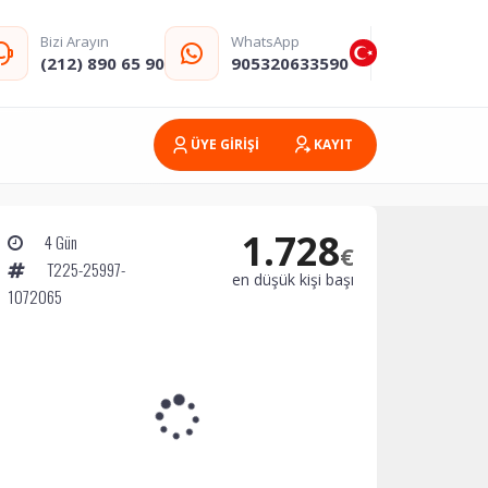
Bizi Arayın
WhatsApp
(212) 890 65 90
905320633590
ÜYE GİRİŞİ
KAYIT
1.728
4 Gün
€
T225-25997-
en düşük kişi başı
1072065