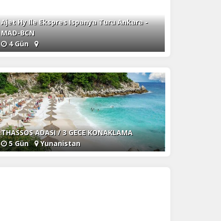
Ajet Hy Ile Ekspres Ispanya Turu Ankara -
MAD-BCN
4 Gün
THASSOS ADASI / 3 GECE KONAKLAMA
5 Gün
Yunanistan