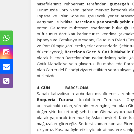
misafirlerimiz rehberimiz tarafından
güzergah ü
Turumuzda Ebro Nehri, şehrin merkez katedrali olan
Espana ve Pilar Köprüsü görülecek yerler arası
Varışımız ile birlikte
Barcelona panoramik şehir 
Antoni Gaudi’nin muhteşem eserlerinin buluduğu İs
nüfusunun dört katı kadar turisti kendine çekmekt
İspanya ve Catalunya Meydanı, Gaudi'nin Evleri (Ca
ve Port Olimpic görülecek yerler arasındadır. Şehir tu
düzenleyeceği
Barcelona Gece & Gotik Mahalle 
olarak bilenen Barcelona’nın ışıklandırılmış halini 
Gotik Mahalle’ye yola çıkıyoruz. Bu mahallede Barc
olan Carrer del Bisbe’yi ziyaret ettikten sonra akşa
Ç
otelimizde.
Si
4. GÜN BARCELONA
de
Sabah kahvaltısının ardından misafirlerimiz rehbe
iz
Boqueria Turuna
katılabilirler. Turumuza, Ony
bi
anımsatmakta olan, yörenin en zengin şehri olan Giro
in
değer şirin bir ortaçağ şehri olan Girona ayrıca par
olarak yapılacak turumuzda; Aslan heykeli, Katedra
mağazaları göreceğiz. Serbest zaman sonrası Pirene
Z
çıkıyoruz. Kasaba öyle etkileyici bir atmosfere sah