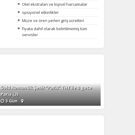
Otel ekstraları ve kişisel harcamalar
opsiyonel etkinlikler
Müze ve ören yerleri giriş ücretleri
Fiyata dahil olarak belirtilmemiş tüm
servisler
Gold Romantik Şehir “Paris” THY ile 3 gece
Paris (3)
3 Gün