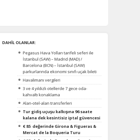
DAHİL OLANLAR:
Pegasus Hava Yolları tarifeli seferi ile
İstanbul (SAW) – Madrid (MAD) /
Barcelona (BCN) – İstanbul (SAW)
parkurlarında ekonomi sınıfı uçak bileti
Havalimanı vergileri
3 ve 4 yıldızlı otellerde 7 gece oda-
kahvaltı konaklama
Alan-otel-alan transferleri
Tur gidiş uçuşu kalkışına 96 saate
kalana dek kesintisiz iptal güvencesi
€ 85 değerinde
Girona & Figueras &
Mercat de la Boqueria Turu