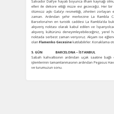
Salvador Dali’ye hayatı boyunca ilham kaynağı olmu
Ot
elleri ile dekore ettiği müze evi gezeceğiz. Her bi
çe
ölümsüz aşkı Gala’yı resmettiği, zihinleri zorlaya
zaman. Ardından şehir merkezine La Rambla Cad
Barselona’nın en turistik caddesi La Rambla’da bu
İ
alışveriş noktası olarak kabul edilen ve İspanyolc
alışveriş kültürünü deneyimleyebileceğiniz, yerel h
Zi
noktada serbest zaman veriyoruz. Akşam ise eğlence
sa
an
olan
Flamenko Gecesine
katılabilirler. Konaklama ot
5. GÜN BARCELONA – İSTANBUL
Sabah kahvaltısının ardından uçak saatine bağlı 
P
işlemlerinin tamamlanmasının ardından Pegasus Hava Yol
Si
ve turumuzun sonu.
Ka
al