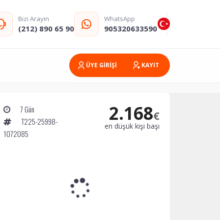
Bizi Arayın
WhatsApp
(212) 890 65 90
905320633590
ÜYE GİRİŞİ
KAYIT
2.168
7 Gün
€
T225-25998-
en düşük kişi başı
1072085