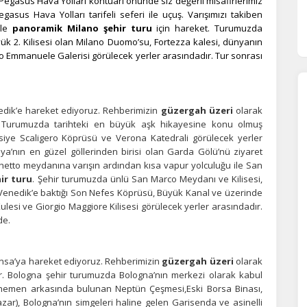
Pegasus Hava Yolları kontuarı önünde siz değerli misafirlerimiz
gasus Hava Yolları tarifeli seferi ile uçuş. Varışımızı takiben
ile
panoramik Milano şehir turu
için hareket. Turumuzda
yük 2. Kilisesi olan Milano Duomo’su, Fortezza kalesi, dünyanın
o Emmanuele Galerisi görülecek yerler arasındadır. Tur sonrası
edik’e hareket ediyoruz. Rehberimizin
güzergah üzeri
olarak
 Turumuzda tarihteki en büyük aşk hikayesine konu olmuş
isiye Scaligero Köprüsü ve Verona Katedrali görülecek yerler
a’nın en güzel göllerinden birisi olan Garda Gölü’nü ziyaret
hetto meydanına varışın ardından kısa vapur yolculuğu ile San
ir turu
. Şehir turumuzda ünlü San Marco Meydanı ve Kilisesi,
enedik’e baktığı Son Nefes Köprüsü, Büyük Kanal ve üzerinde
lesi ve Giorgio Maggiore Kilisesi görülecek yerler arasındadır.
de.
ansa’ya hareket ediyoruz. Rehberimizin
güzergah üzeri
olarak
ler. Bologna şehir turumuzda Bologna’nın merkezi olarak kabul
hemen arkasında bulunan Neptün Çeşmesi,Eski Borsa Binası,
azar), Bologna’nın simgeleri haline gelen Garisenda ve asinelli