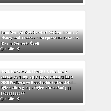
İzmir'den Direket Hareket Görkemli Paris &
Disneyland 3 Gece - SunExpress ile 12 Kasım
(Kasım Sömestr Özel)
3 Gün
NOEL PAZARLARI: İSVİÇRE & FRANSA &
ALMANYA TURU AJET HAVA YOLLARI İLE 3
GECE Freiburg ve Basel şehir turları dahil…
Öğlen Zürih gidiş – Öğlen Zürih dönüş ||
17029||22577
3 Gün