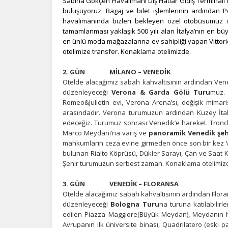
Sabiha Gökçen Havalimanı Dış Hatlar Gidiş Terminali 
buluşuyoruz. Bagaj ve bilet işlemlerinin ardından Pe
havalimanında bizleri bekleyen özel otobüsümüz 
tamamlanması yaklaşık 500 yılı alan İtalya’nın en bü
en ünlü moda mağazalarına ev sahipliği yapan Vittori
otelimize transfer. Konaklama otelimizde.
2. GÜN MİLANO – VENEDİK
Otelde alacağımız sabah kahvaltısının ardından Ven
düzenleyeceği
Verona & Garda Gölü Turu
muz.
Romeo&Julietin evi, Verona Arena’sı, değişik mimar
arasındadır. Verona turumuzun ardından Kuzey İtaly
edeceğiz. Turumuz sonrası Venedik’e hareket. Tronc
Marco Meydanı’na varış ve
panoramik Venedik şeh
mahkumların ceza evine girmeden önce son bir kez V
bulunan Rialto Köprüsü, Dükler Sarayı, Çan ve Saat Ku
Şehir turumuzun serbest zaman. Konaklama otelimiz
3. GÜN VENEDİK – FLORANSA
Otelde alacağımız sabah kahvaltısının ardından Flor
düzenleyeceği
Bologna Turu
na turuna katılabilir
edilen Piazza Maggiore(Büyük Meydan), Meydanın 
Avrupanın ilk üniversite binası, Quadrilatero (eski p