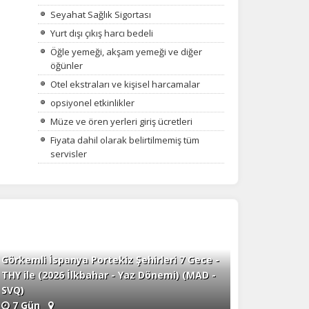
Seyahat Sağlık Sigortası
Yurt dışı çıkış harcı bedeli
Öğle yemeği, akşam yemeği ve diğer
öğünler
Otel ekstraları ve kişisel harcamalar
opsiyonel etkinlikler
Müze ve ören yerleri giriş ücretleri
Fiyata dahil olarak belirtilmemiş tüm
servisler
Görkemli İspanya Portekiz Şehirleri 7 Gece -
THY ile (2026 İlkbahar - Yaz Dönemi) (MAD -
SVQ)
7 Gün