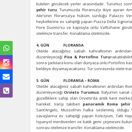
kuleleri görülecek yerler arasındadır. Turumuz sonr
şehir turu
. Turumuzda Floransa’yı ikiye ayıran Ar
Aile’sinin Floransa’ya hüküm sürdüğü Palazzo Ve
heykellerine ev sahipliği yapan Piazza Della Signori
Fiore Duomo’su ve kapısıyla ünlü Vaftizhane görüle
otelimize transfer. Konaklama otelimizde.
4. GÜN FLORANSA
Otelde alacağımız sabah kahvaltısının ardında
düzenleyeceği
Pisa & Portofino Turu
nakatılabil
sonra şarkılara konu olan dünyaca ünlü Portofino kasab
beldeye doyamayacaksınız. Tur sonrasında otele tran
5. GÜN FLORANSA – ROMA
Otelde alacağımız sabah kahvaltısının ardından Ro
Ç
düzenleyeceği
Orvieto Turumuz
. İtalya’nın sana
güzelliklere sahip olan Orvieto’da antik kent merk
Si
hareket. Varışı takiben
panoramik Roma şehir
de
Sant’Angelo, Mussoli’nin halka seslenmiş olduğu 
iz
bi
savaşlarına ev sahipliği yapan Kolezyum, Tatlı Ha
in
İspanyol merdivenleri ve batık gemi çeşmesini bulun
sonrası otelimize transfer. Konaklama otelimizde.