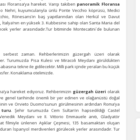
ası Floransa’ya hareket. Varışı takiben
panoramik Floransa
no Nehri, kuyumcularıyla ünlü Ponte Vecchio köprüsü, Medici
cchio, Rönesans’ın baş yapıtlarından olan Herkül ve Davut
a, İtalya’nın en yüksek 3. Kubbesine sahip olan Santa Maria del
cek yerler arasındadır.Tur bitiminde Montecatini`de bulunan
n serbest zaman. Rehberlerimizin güzergah üzeri olarak
irler. Turumuzda Pisa Kulesi ve Miracoli Meydanı görüldükten
asına tekne ile gidilecektir. Milli park içinde yeralan bu küçük
sfer. Konaklama otelimizde.
ÇEREZ KULLANIM AYARLARINIZ
ma’ya hareket ediyoruz. Rehberimizin
güzergah üzeri
olarak
erez tercihlerinizi
belirleyin
.
t ve genel tarihinde önemli bir yer edinen ve olağanüstü doğal
ezinin ve Orvieto Duomo’sunun görülmesinin ardından Roma’ya
ze daha kişiselleştirilmiş bir web deneyimi sunmak için bazı bilgileri tarayıcınızda
 turu
. Şehir turumuzda Cem Sultan’ın hapsedildiği Castel
polayabilir, bunları yurt içi ve yurt dışındaki hizmet sağlayıcılarla paylaşabiliriz. Bu
Venedik Meydanı ve II. Vittorio Emmauele anıtı, Gladyatör
in vermemeyi seçebilirsiniz ancak bu durumda sitemiz umduğumuz gibi çalışmaya
lir.
Daha fazla bilgi için
KVKK bilgilendirmemizi
,
çerez kullanım
ve
gizlilik koşullarını
yat filmiyle ünlenen Aşıklar Çeşmesi, 135 basamaktan oluşan
celeyebilirsiniz.
duran İspanyol merdivenleri görülecek yerler arasındadır. Tur