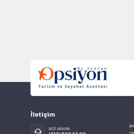
İletişim
An
BİZİ ARAYIN
Ot