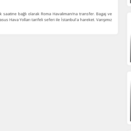
Tümünü Reddet
Tümünü Kabul Et
Tercihleri Kaydet
k saatine bağlı olarak Roma Havalimanı’na transfer. Bagaj ve
s Hava Yolları tarifeli seferi ile İstanbul'a hareket. Varışımız