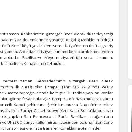
orunlu Çerezler
HER ZAMAN AKTIF
urum yönetimi, güvenlik ve temel site işlevleri için gereklidir. Bu
rezler olmadan site düzgün çalışmaz ve devre dışı bırakılamaz.
best zaman. Rehberimizin güzergah üzeri olarak düzenleyeceği
apaların yaz dönemlerinde yaşadığı doğal güzelliklerin olduğu
statistik Çerezleri
e ünlü Nemi köyü gezildikten sonra İtalya'nın en ünlü alışveriş
st zaman. Ardından Hristiyanlık’ın merkezi olarak kabul edilen
yaretçilerin siteyi nasıl kullandığını anonim olarak ölçeriz. Hangi
ın ardından Bazilika ve Meydan ziyareti için serbest zaman.
yfaların popüler olduğunu ve kullanıcıların nerede zorluk yaşadığını
a
katılabilirler. Konaklama otelimizde.
lamamıza yardımcı olur.
n serbest zaman. Rehberlerimizin güzergah üzeri olarak
azarlama Çerezleri
umuzun ilk durağı olan Pompeii şehri M.S 79 yılında Vezüv
 7 metre toprağın altında kalmıştır. Bu tarihte yapılan kazılar
ze ve ilgi alanlarınıza uygun reklamlar göstermek için kullanılır.
patırsanız reklamları görmeye devam edersiniz, ancak daha az
anları görme fırsatı bulacağız. Pompeii açık hava müzesi ziyareti
akalı olabilirler.
anoramik Napoli şehir turu. Şehir turumuzda Napoli’nin merkez
mış Kraliyet Sarayı, Castel Nuovo (Yeni Kale), Roma’da bulunan
ek yapılan San Francesco di Paola Bazilikası, mağazaların
len ve UNESCO dünya kültür mirası listesinden bulunan San Carlo
ır. Tur sonrası otelimize transfer. Konaklama otelimizde.