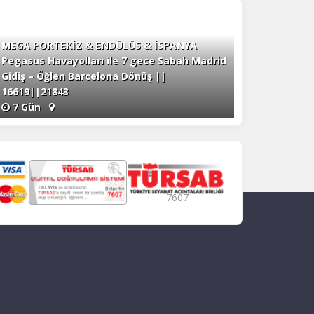
MEGA PORTEKİZ & ENDÜLÜS & İSPANYA
Pegasus Havayolları ile 7 gece Sabah Madrid
Gidiş – Öğlen Barcelona Dönüş ||
16619||21843
7 Gün
7607