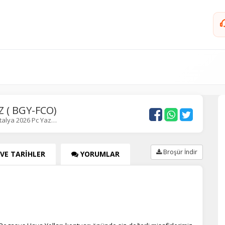
Z ( BGY-FCO)
Italya 2026 Pc Yaz…
Broşür İndir
 VE TARİHLER
YORUMLAR