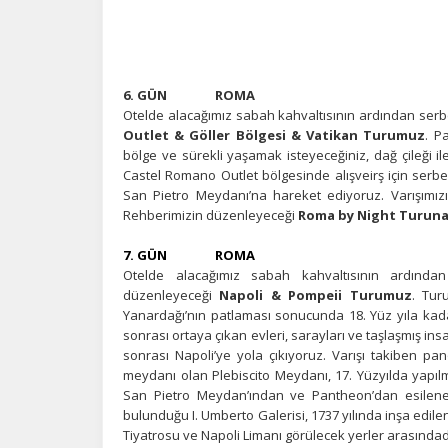
Z
Ot
çe
6. GÜN ROMA
Otelde alacağımız sabah kahvaltısının ardından ser
Outlet & Göller Bölgesi & Vatikan Turumuz
. P
İ
bölge ve sürekli yaşamak isteyeceğiniz, dağ çileği il
Castel Romano Outlet bölgesinde alışveirş için serbe
Zi
San Pietro Meydanı’na hareket ediyoruz. Varışımız
sa
Rehberimizin düzenleyeceği
Roma by Night Turun
an
7. GÜN ROMA
Otelde alacağımız sabah kahvaltısının ardında
P
düzenleyeceği
Napoli & Pompeii Turumuz
. Tur
Yanardağı’nın patlaması sonucunda 18. Yüz yıla kadar
Si
Ka
sonrası ortaya çıkan evleri, sarayları ve taşlaşmış ins
al
sonrası Napoli’ye yola çıkıyoruz. Varışı takiben p
meydanı olan Plebiscito Meydanı, 17. Yüzyılda yapıl
San Pietro Meydan’ından ve Pantheon’dan esilener
bulunduğu I. Umberto Galerisi, 1737 yılında inşa edi
Tiyatrosu ve Napoli Limanı görülecek yerler arasındad