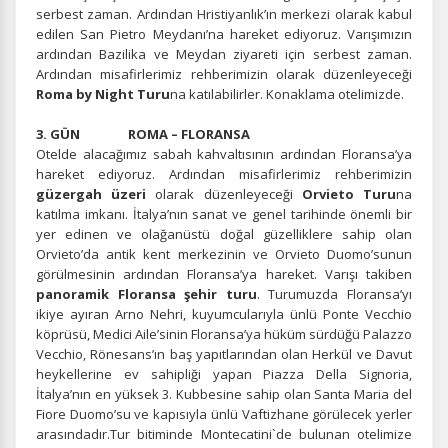
serbest zaman. Ardından Hristiyanlık’ın merkezi olarak kabul
edilen San Pietro Meydanı’na hareket ediyoruz. Varışımızın
ardından Bazilika ve Meydan ziyareti için serbest zaman.
Ardından misafirlerimiz rehberimizin olarak düzenleyeceği
Roma by Night Turu
na katılabilirler. Konaklama otelimizde.
3. GÜN ROMA – FLORANSA
Otelde alacağımız sabah kahvaltısının ardından Floransa’ya
hareket ediyoruz. Ardından misafirlerimiz rehberimizin
güzergah üzeri
olarak düzenleyeceği
Orvieto Turu
na
katılma imkanı. İtalya’nın sanat ve genel tarihinde önemli bir
yer edinen ve olağanüstü doğal güzelliklere sahip olan
Orvieto’da antik kent merkezinin ve Orvieto Duomo’sunun
görülmesinin ardından Floransa’ya hareket. Varışı takiben
panoramik Floransa şehir turu
. Turumuzda Floransa’yı
ikiye ayıran Arno Nehri, kuyumcularıyla ünlü Ponte Vecchio
köprüsü, Medici Aile’sinin Floransa’ya hüküm sürdüğü Palazzo
Vecchio, Rönesans’ın baş yapıtlarından olan Herkül ve Davut
heykellerine ev sahipliği yapan Piazza Della Signoria,
İtalya’nın en yüksek 3. Kubbesine sahip olan Santa Maria del
Fiore Duomo’su ve kapısıyla ünlü Vaftizhane görülecek yerler
arasındadır.Tur bitiminde Montecatini`de bulunan otelimize