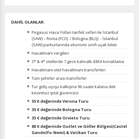
DAHİL OLANLAR:
Pegasus Hava Yolları tarifeli seferi ile İstanbul
(SAW) – Roma (FCO) / Bologna (BLQ) - İstanbul
(SAW) parkurlarında ekonomi sınıfı uçak bileti
Havalimanı vergileri
3* & 4* otellerde 7 gece kahvaltı dâhil konaklama
Havalimanı-otel-havalimanı transferleri
Tüm şehirler arası transferler
Tur gidiş uçuşu kalkışına 96 saate kalana dek
kesintisiz iptal güvencesi
55 € değerinde Verona Turu
35 € değerinde Bologna Turu
35 € değerinde Orvieto Turu
80 € değerinde Outlet ve Göller Bölgesi(Castel
Gandolfo-Nemi) & Vatikan Turu