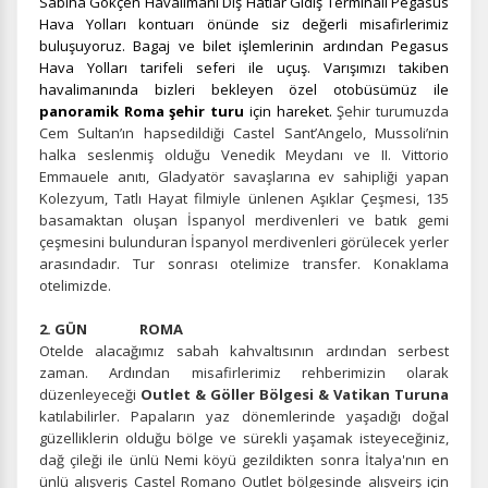
Sabiha Gökçen Havalimanı Dış Hatlar Gidiş Terminali Pegasus
Hava Yolları kontuarı önünde siz değerli misafirlerimiz
buluşuyoruz. Bagaj ve bilet işlemlerinin ardından Pegasus
Hava Yolları tarifeli seferi ile uçuş. Varışımızı takiben
havalimanında bizleri bekleyen özel otobüsümüz ile
panoramik Roma şehir turu
için hareket.
Şehir turumuzda
Cem Sultan’ın hapsedildiği Castel Sant’Angelo, Mussoli’nin
halka seslenmiş olduğu Venedik Meydanı ve II. Vittorio
Emmauele anıtı, Gladyatör savaşlarına ev sahipliği yapan
Kolezyum, Tatlı Hayat filmiyle ünlenen Aşıklar Çeşmesi, 135
basamaktan oluşan İspanyol merdivenleri ve batık gemi
çeşmesini bulunduran İspanyol merdivenleri görülecek yerler
arasındadır. Tur sonrası otelimize transfer. Konaklama
otelimizde.
2. GÜN ROMA
Otelde alacağımız sabah kahvaltısının ardından serbest
zaman. Ardından misafirlerimiz rehberimizin olarak
düzenleyeceği
Outlet & Göller Bölgesi & Vatikan Turuna
katılabilirler. Papaların yaz dönemlerinde yaşadığı doğal
güzelliklerin olduğu bölge ve sürekli yaşamak isteyeceğiniz,
dağ çileği ile ünlü Nemi köyü gezildikten sonra İtalya'nın en
ünlü alışveriş Castel Romano Outlet bölgesinde alışveirş için