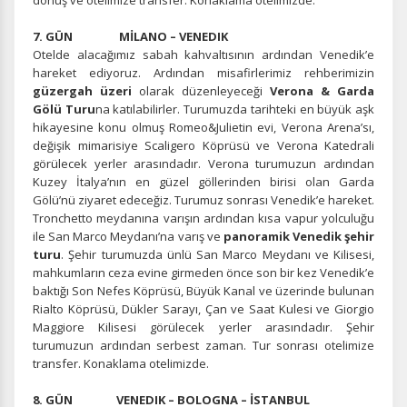
dönüş ve otelimize transfer. Konaklama otelimizde.
gizlilik koşullarını
inceleyebilirsiniz.
7. GÜN MİLANO – VENEDIK
Otelde alacağımız sabah kahvaltısının ardından Venedik’e
Zorunlu Çerezler
HER ZAMAN AKTIF
hareket ediyoruz. Ardından misafirlerimiz rehberimizin
Oturum yönetimi, güvenlik ve temel site işlevleri için
güzergah üzeri
olarak düzenleyeceği
Verona & Garda
gereklidir. Bu çerezler olmadan site düzgün çalışmaz ve
Gölü Turu
na katılabilirler. Turumuzda tarihteki en büyük aşk
devre dışı bırakılamaz.
hikayesine konu olmuş Romeo&Julietin evi, Verona Arena’sı,
değişik mimarisiye Scaligero Köprüsü ve Verona Katedrali
görülecek yerler arasındadır. Verona turumuzun ardından
Kuzey İtalya’nın en güzel göllerinden birisi olan Garda
Gölü’nü ziyaret edeceğiz. Turumuz sonrası Venedik’e hareket.
Tronchetto meydanına varışın ardından kısa vapur yolculuğu
İstatistik Çerezleri
ile San Marco Meydanı’na varış ve
panoramik Venedik şehir
Ziyaretçilerin siteyi nasıl kullandığını anonim olarak
turu
. Şehir turumuzda ünlü San Marco Meydanı ve Kilisesi,
ölçeriz. Hangi sayfaların popüler olduğunu ve
mahkumların ceza evine girmeden önce son bir kez Venedik’e
kullanıcıların nerede zorluk yaşadığını anlamamıza
baktığı Son Nefes Köprüsü, Büyük Kanal ve üzerinde bulunan
yardımcı olur.
Rialto Köprüsü, Dükler Sarayı, Çan ve Saat Kulesi ve Giorgio
Maggiore Kilisesi görülecek yerler arasındadır. Şehir
turumuzun ardından serbest zaman. Tur sonrası otelimize
transfer. Konaklama otelimizde.
8. GÜN VENEDIK – BOLOGNA – İSTANBUL
Pazarlama Çerezleri