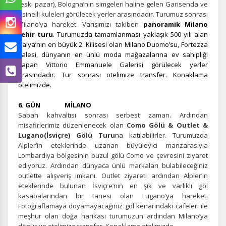
(eski pazar), Bologna’nın simgeleri haline gelen Garisenda ve
asinelli kuleleri görülecek yerler arasındadır. Turumuz sonrası
Milano’ya hareket. Varışımızı takiben
panoramik Milano
şehir turu
. Turumuzda tamamlanması yaklaşık 500 yılı alan
İtalya’nın en büyük 2. Kilisesi olan Milano Duomo’su, Fortezza
kalesi, dünyanın en ünlü moda mağazalarına ev sahipliği
yapan Vittorio Emmanuele Galerisi görülecek yerler
arasındadır. Tur sonrası otelimize transfer. Konaklama
otelimizde.
6. GÜN MİLANO
Sabah kahvaltısı sonrası serbest zaman. Ardından
misafirlerimiz düzenlenecek olan
Como Gölü & Outlet &
Lugano(İsviçre) Gölü Turu
na katılabilirler. Turumuzda
Alpler’in eteklerinde uzanan büyüleyici manzarasıyla
Lombardiya bölgesinin buzul gölü Como ve çevresini ziyaret
ediyoruz. Ardından dünyaca ünlü markaları bulabileceğiniz
outlette alışveriş imkanı. Outlet ziyareti ardından Alpler’in
eteklerinde bulunan İsviçre’nin en şık ve varlıklı göl
ÇEREZ KULLANIM AYARLARINIZ
kasabalarından bir tanesi olan Lugano’ya hareket.
Çerez tercihlerinizi
belirleyin
.
Fotoğraflamaya doyamayacağınız göl kenarındaki cafeleri ile
meşhur olan doğa harikası turumuzun ardından Milano’ya
Daha fazla bilgi için
KVKK bilgilendirmemizi
,
çerez kullanım
ve