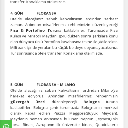
transfer. Konaklama otelimizde.
4. GÜN FLORANSA
Otelde alacağımız sabah kahvaltısının ardından serbest
zaman. Ardından misafirlerimiz rehberimizin düzenleyeceği
Pisa & Portofino Turu
na katılabilirler. Turumuzda Pisa
Kulesi ve Miracoli Meydanı görüldükten sonra şarkılara konu
olan dünyaca ünlü Portofino kasabasına tekne ile gidilecektir.
Milli park içinde yeralan bu küçük beldeye doyamayacaksınız.
Tur sonrasında otele transfer. Konaklama otelimizde.
5. GÜN FLORANSA – MILANO
Otelde alacağımız sabah kahvaltısının ardından Milano’ya
hareket ediyoruz. Ardından misafirlerimiz rehberimizin
güzergah üzeri
düzenleyeceği
Bologna
turuna
katılabilirler. Bologna şehir turumuzda Bologna’nın merkezi
olarak kabul edilen Piazza Maggiore(Büyük Meydan),
Meydanın hemen arkasında bulunan Neptün Çeşmesi,Eski
Borsa Binası, Avrupanın ilk üniversite binası, Quadrilatero