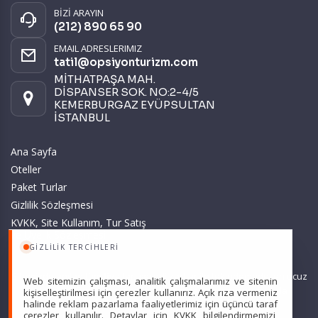
BİZİ ARAYIN
(212) 890 65 90
EMAIL ADRESLERIMIZ
tatil@opsiyonturizm.com
MİTHATPAŞA MAH.
DİSPANSER SOK. NO:2-4/5
KEMERBURGAZ EYÜPSULTAN
İSTANBUL
Ana Sayfa
Oteller
Paket Turlar
Gizlilik Sözleşmesi
KVKK, Site Kullanım, Tur Satış
ve Üyelik Sözleşmesi
GIZLILIK TERCIHLERI
Sitemizde anılan tüm fiyatlar, geçerli kartlar ile tek ödemede, en ucuz
Web sitemizin çalışması, analitik çalışmalarımız ve sitenin
başlangıç fiyatlardır ve yeterli kontenjan olması durumunda
kişiselleştirilmesi için çerezler kullanırız. Açık rıza vermeniz
halinde reklam pazarlama faaliyetlerimiz için üçüncü taraf
geçerlidir.
çerezler kullanılır. Detaylar için
KVKK bilgilendirmemizi
,