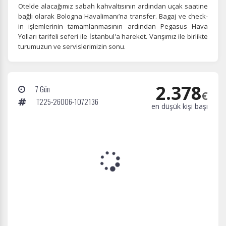
Otelde alacağımız sabah kahvaltısının ardından uçak saatine
Size ve ilgi alanlarınıza uygun reklamlar göstermek için
bağlı olarak Bologna Havalimanı’na transfer. Bagaj ve check-
kullanılır. Kapatırsanız reklamları görmeye devam
in işlemlerinin tamamlanmasının ardından Pegasus Hava
edersiniz, ancak daha az alakalı olabilirler.
Yolları tarifeli seferi ile İstanbul'a hareket. Varışımız ile birlikte
turumuzun ve servislerimizin sonu.
2.378
7 Gün
€
T225-26006-1072136
Tercihleri Kaydet
en düşük kişi başı