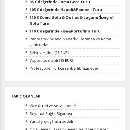
35 € değerinde Roma Gece Turu
105 € değerinde
Napoli&Pompeii Turu
110 € Como Gölü & Outlet & Lugano(İsviçre)
Gölü Turu
110 € değerinde Pisa&Portofino Turu
Panoramik Milano, Venedik, Floransa ve Roma
şehir turları
Şehir vergileri (25 EUR)
Vaporetto ücreti (15 EUR)
Profesyonel Türkçe rehberlik hizmetleri
HARİÇ OLANLAR:
Vize ücreti ve servis bedeli
Seyahat Sağlık Sigortası
Yurt dışı çıkış harcı bedeli
Öğle yemeği, akşam yemeği ve diğer öğünler