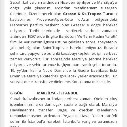
Sabah kahvaltının ardından Nice’den ayrılıyor ve Marsilya’ya
doğru yola çıkıyoruz. Ardından misafirlerimiz güzergah
ÇEREZ KULLANIM AYARLARINIZ
üzerinde düzenlenecek olan
Grasse & St.Tropez Turu
na
Çerez tercihlerinizi
belirleyin
.
katılabilirler. Provence-Alpes-Côte d'Azur bölgesindeki
Fransa’nın parfüm başkenti olan Grasse' e doğru hareket
Daha fazla bilgi için
KVKK bilgilendirmemizi
,
çerez kullanım
ve
ediyoruz. Tarihi merkezde verilecek serbest zamanın
gizlilik koşullarını
inceleyebilirsiniz.
ardından 1950’lerde Brigitte Bardot’un ‘Ve Tanrı Kadını Yarattı’
filmi ile Avrupa’nın ilgisini üstüne çektikten sonra, sosyetenin
göz bebeği olan Saint-Tropez'e hareket ediyoruz. Burada
şehir turu yapıyor ve bu ünlü kasabayı keşfetmek için serbest
Zorunlu Çerezler
HER ZAMAN AKTIF
zaman veriyoruz. Tur sonrasında Marsilya şehrine hareket
Oturum yönetimi, güvenlik ve temel site işlevleri için
ediyoruz ve şehir turumuz başlıyor. panoramik şehir turunda.
gereklidir. Bu çerezler olmadan site düzgün çalışmaz ve
19. yy’den kalma Notre Dame de la Gadre basilikası, Eski
devre dışı bırakılamaz.
Liman ve Marsilya katedrali görülecek yerler arasındadır. Tur
sonrası otele transfer ve dinlenme. Konaklama otelimizde.
6. GÜN MARSİLYA – İSTANBUL
Sabah kahvaltısının ardından serbest zaman. Otelden çıkış
işlemlerimizin ardından uçak saatine bağlı olarak Marsilya
İstatistik Çerezleri
Havalimanı’na transfer. Bagaj ve check-in işlemlerinin
Ziyaretçilerin siteyi nasıl kullandığını anonim olarak
tamamlanmasının ardından Pegasus Hava Yolları tarifeli
ölçeriz. Hangi sayfaların popüler olduğunu ve
seferi ile İstanbul'a hareket. İstanbul’a varış ve turumuzun
kullanıcıların nerede zorluk yaşadığını anlamamıza