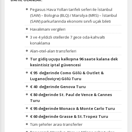
Pegasus Hava Yolları tarifeli seferi ile İstanbul
(SAW) – Bologna (BLQ) / Marsilya (MRS) – İstanbul
(SAW) parkurlarında ekonomi sınıfı uçak bileti
Havalimanı vergileri
3 ve 4 yıldızlı otellerde 7 gece oda-kahvaltı
konaklama
Alan-otel-alan transferleri
Tur gidiş uçuşu kalkışına 96 saate kalana dek
kesintisiz iptal güvencesi
€ 95 değerinde
Como Gölü & Outlet &
Lugano(İsviçre) Gölü Turu
€ 40 değerinde
Genova Turu
€ 80 değerinde
St. Paul de Vence & Cannes
Turu
€ 95 değerinde
Monaco & Monte Carlo Turu
€ 60 değerinde
Grasse & St.Tropez Turu
Tüm şehirler arası transferler