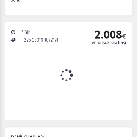
sonu.
yardımcı olur.
2.008
5 Gün
€
Pazarlama Çerezleri
T225-26013-1072174
en düşük kişi başı
Size ve ilgi alanlarınıza uygun reklamlar göstermek için
kullanılır. Kapatırsanız reklamları görmeye devam
edersiniz, ancak daha az alakalı olabilirler.
Tercihleri Kaydet
DAHİL OLANLAR: