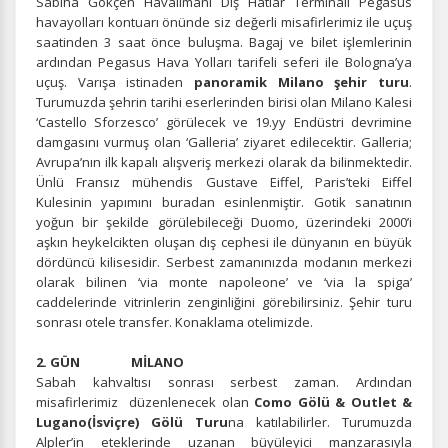
Sabiha Gökçen Havalimanı Dış Hatlar Terminali Pegasus
havayolları kontuarı önünde siz değerli misafirlerimiz ile uçuş
saatinden 3 saat önce buluşma. Bagaj ve bilet işlemlerinin
ardından Pegasus Hava Yolları tarifeli seferi ile Bologna’ya
uçuş. Varışa istinaden
panoramik Milano şehir turu
.
Turumuzda şehrin tarihi eserlerinden birisi olan Milano Kalesi
‘Castello Sforzesco’ görülecek ve 19.yy Endüstri devrimine
damgasını vurmuş olan ‘Galleria’ ziyaret edilecektir. Galleria;
Avrupa’nın ilk kapalı alışveriş merkezi olarak da bilinmektedir.
Ünlü Fransız mühendis Gustave Eiffel, Paris’teki Eiffel
Kulesinin yapımını buradan esinlenmiştir. Gotik sanatının
yoğun bir şekilde görülebileceği Duomo, üzerindeki 2000’i
aşkın heykelcikten oluşan dış cephesi ile dünyanın en büyük
dördüncü kilisesidir. Serbest zamanınızda modanın merkezi
olarak bilinen ‘via monte napoleone’ ve ‘via la spiga’
caddelerinde vitrinlerin zenginliğini görebilirsiniz. Şehir turu
sonrası otele transfer. Konaklama otelimizde.
2. GÜN MİLANO
Sabah kahvaltısı sonrası serbest zaman. Ardından
misafirlerimiz düzenlenecek olan
Como Gölü & Outlet &
Lugano(İsviçre) Gölü Turu
na katılabilirler. Turumuzda
Alpler’in eteklerinde uzanan büyüleyici manzarasıyla