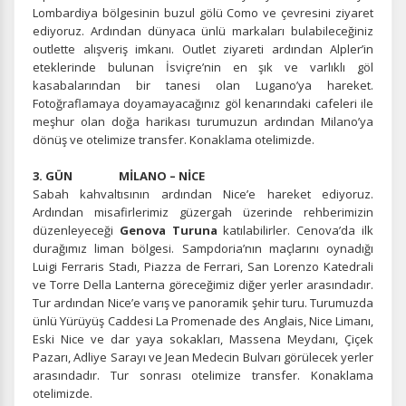
Lombardiya bölgesinin buzul gölü Como ve çevresini ziyaret
ediyoruz. Ardından dünyaca ünlü markaları bulabileceğiniz
outlette alışveriş imkanı. Outlet ziyareti ardından Alpler’in
eteklerinde bulunan İsviçre’nin en şık ve varlıklı göl
kasabalarından bir tanesi olan Lugano’ya hareket.
Fotoğraflamaya doyamayacağınız göl kenarındaki cafeleri ile
meşhur olan doğa harikası turumuzun ardından Milano’ya
dönüş ve otelimize transfer. Konaklama otelimizde.
3. GÜN MİLANO – NİCE
Sabah kahvaltısının ardından Nice’e hareket ediyoruz.
Ardından misafirlerimiz güzergah üzerinde rehberimizin
düzenleyeceği
Genova Turuna
katılabilirler. Cenova’da ilk
durağımız liman bölgesi. Sampdoria’nın maçlarını oynadığı
Luigi Ferraris Stadı, Piazza de Ferrari, San Lorenzo Katedrali
ve Torre Della Lanterna göreceğimiz diğer yerler arasındadır.
Tur ardından Nice’e varış ve panoramik şehir turu. Turumuzda
ünlü Yürüyüş Caddesi La Promenade des Anglais, Nice Limanı,
Eski Nice ve dar yaya sokakları, Massena Meydanı, Çiçek
Pazarı, Adliye Sarayı ve Jean Medecin Bulvarı görülecek yerler
arasındadır. Tur sonrası otelimize transfer. Konaklama
otelimizde.