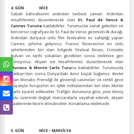
4. GÜN NİCE
Sabah kahvaltısının ardından serbest zaman. Ardından
misafirlerimiz düzenlenecek olan
St. Paul de Vence &
Cannes Turuna
katılabilirler. Turumuzda sanat galerileri ve
benzersiz coğrafyası ile St. Paul de Vence gezimizin ilk durağı.
Ardından dünyaca ünlü film festivaline ev sahipliği yapan
Cannes şehrine gidiyoruz. Fransız Rivierası’nın en ünlü
şehirlerinden biri olan bölgede Festival Binası, Croisette
Bulvarı ve tarihi sokakları gezdikten sonra otelimize geri
dönüyoruz. Akşam ise misafirlerimiz düzenlenecek olan
Monaco & Monte Carlo Turu
na katılabilirler. Turumuzda
Vatikan'dan sonra Dünya'daki ikinci küçük bağımsız devlet
olan Monako Prensliği ile gösterişli casinoları ve renkli gece
hayatıyla Avrupa’nın en ışıltılı noktalarından biri olan Monte
Carlo ziyaret edilecektir. Trafiğin durumuna göre, yine dönüş
yolu üzerinde değişik manzaralarla seyahat ederek, akşam
saatlerinde Nice’e dönülecektir. Konaklama otelimizde.
5. GÜN NİCE – MARSİLYA