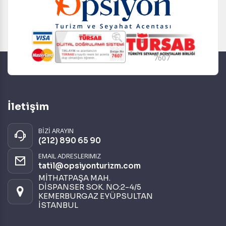
7607
İletişim
BİZİ ARAYIN
(212) 890 65 90
EMAIL ADRESLERIMIZ
tatil@opsiyonturizm.com
MİTHATPAŞA MAH.
DİSPANSER SOK. NO:2-4/5
KEMERBURGAZ EYÜPSULTAN
İSTANBUL