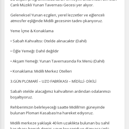
Canlı Müzikli Yunan Tavernası Gecesi yer alıyor.
Geleneksel Yunan ezgileri, yerel lezzetler ve eğlenceli
atmosfer eşliğinde Midilli gecesinin tadını çıkarıyoruz.
Yeme İçme & Konaklama
ÇEREZ KULLANIM AYARLARINIZ
• Sabah Kahvaltısı: Otelde alınacaktır (Dahil)
Çerez tercihlerinizi
belirleyin
.
• Öğle Yemeği: Dahil değildir
Daha fazla bilgi için
KVKK bilgilendirmemizi
,
çerez kullanım
ve
gizlilik koşullarını
inceleyebilirsiniz.
• Akşam Yemeği: Yunan Tavernasında Fix Menü (Dahil)
• Konaklama: Midilli Merkez Otelleri
Zorunlu Çerezler
HER ZAMAN AKTIF
3.GÜN PLOMARİ – UZO FABRİKASI – MİDİLLİ- DİKİLİ
Oturum yönetimi, güvenlik ve temel site işlevleri için
Sabah otelde alacağımız kahvaltının ardından odalarımızı
gereklidir. Bu çerezler olmadan site düzgün çalışmaz ve
boşaltıyoruz.
devre dışı bırakılamaz.
Rehberimizin belirleyeceği saatte Midilli’nin güneyinde
bulunan Plomari Kasabası’na hareket ediyoruz.
Midilli merkeze yaklaşık 40 km uzaklıkta bulunan bu sahil
kasabası; berrak denizi, uzun kıyı şeridi ve dünyaca ünlü