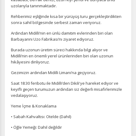
İstatistik Çerezleri
uzolarıyla tanınmaktadır.
Ziyaretçilerin siteyi nasıl kullandığını anonim olarak
ölçeriz. Hangi sayfaların popüler olduğunu ve
Rehberimiz eşliğinde kısa bir yürüyüş turu gerçekleştirdikten
kullanıcıların nerede zorluk yaşadığını anlamamıza
sonra sahil bölgesinde serbest zaman veriyoruz.
yardımcı olur.
Ardından Midilli’nin en ünlü damıtım evlerinden biri olan
Barbayanni Uzo Fabrikası’nı ziyaret ediyoruz.
Burada uzonun üretim süreci hakkında bilgi alıyor ve
Midilli’nin en önemli yerel ürünlerinden biri olan uzonun
Pazarlama Çerezleri
hikâyesini dinliyoruz.
Size ve ilgi alanlarınıza uygun reklamlar göstermek için
Gezimizin ardından Midilli Limanı’na geçiyoruz.
kullanılır. Kapatırsanız reklamları görmeye devam
edersiniz, ancak daha az alakalı olabilirler.
Saat 18:30 feribotu ile Midilli’den Dikili'ye hareket ediyor ve
keyifli geçen turumuzun ardından siz değerli misafirlerimizle
vedalaşıyoruz.
Yeme İçme & Konaklama
• Sabah Kahvaltısı: Otelde (Dahil)
Tercihleri Kaydet
• Öğle Yemeği: Dahil değildir