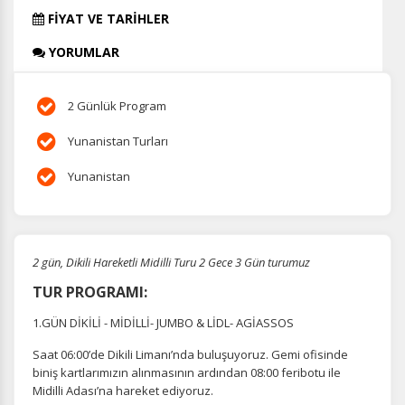
FİYAT VE TARİHLER
YORUMLAR
2 Günlük Program
Yunanistan Turları
Yunanistan
2 gün, Dikili Hareketli Midilli Turu 2 Gece 3 Gün turumuz
TUR PROGRAMI:
1.GÜN DİKİLİ - MİDİLLİ- JUMBO & LİDL- AGİASSOS
Saat 06:00’de Dikili Limanı’nda buluşuyoruz. Gemi ofisinde
biniş kartlarımızın alınmasının ardından 08:00 feribotu ile
Midilli Adası’na hareket ediyoruz.