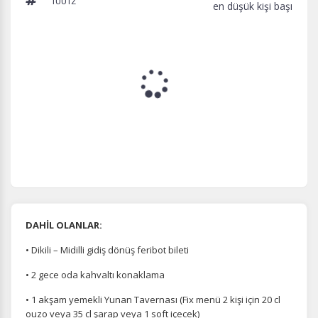
en düşük kişi başı
DAHİL OLANLAR:
• Dikili – Midilli gidiş dönüş feribot bileti
• 2 gece oda kahvaltı konaklama
• 1 akşam yemekli Yunan Tavernası (Fix menü 2 kişi için 20 cl
ouzo veya 35 cl şarap veya 1 soft içecek)