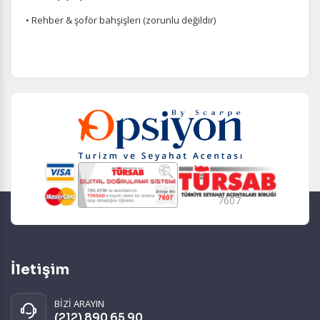
• Rehber & şoför bahşişleri (zorunlu değildir)
7607
İletişim
BİZİ ARAYIN
(212) 890 65 90