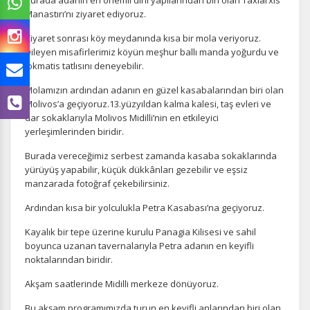
Burada adanın en önemli dini yapılarından biri olan Taxiarxis
Manastırı’nı ziyaret ediyoruz.
Ziyaret sonrası köy meydanında kısa bir mola veriyoruz.
Dileyen misafirlerimiz köyün meşhur ballı manda yoğurdu ve
lokmatis tatlısını deneyebilir.
Molamızın ardından adanın en güzel kasabalarından biri olan
Molivos’a geçiyoruz.13.yüzyıldan kalma kalesi, taş evleri ve
dar sokaklarıyla Molivos Midilli’nin en etkileyici
yerleşimlerinden biridir.
Burada vereceğimiz serbest zamanda kasaba sokaklarında
yürüyüş yapabilir, küçük dükkânları gezebilir ve eşsiz
manzarada fotoğraf çekebilirsiniz.
Ardından kısa bir yolculukla Petra Kasabası’na geçiyoruz.
Kayalık bir tepe üzerine kurulu Panagia Kilisesi ve sahil
boyunca uzanan tavernalarıyla Petra adanın en keyifli
noktalarından biridir.
Akşam saatlerinde Midilli merkeze dönüyoruz.
Bu akşam programımızda turun en keyifli anlarından biri olan