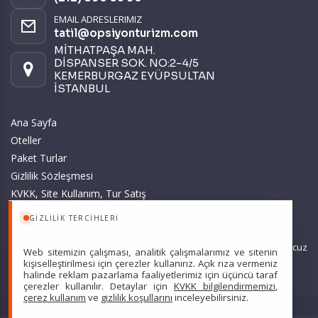
EMAIL ADRESLERIMIZ
tatil@opsiyonturizm.com
MİTHATPAŞA MAH.
DİSPANSER SOK. NO:2-4/5
KEMERBURGAZ EYÜPSULTAN
İSTANBUL
Ana Sayfa
Oteller
Paket Turlar
Gizlilik Sözleşmesi
KVKK, Site Kullanım, Tur Satış
ve Üyelik Sözleşmesi
GIZLILIK TERCIHLERI
Sitemizde anılan tüm fiyatlar, geçerli kartlar ile tek ödemede, en ucuz
Web sitemizin çalışması, analitik çalışmalarımız ve sitenin
başlangıç fiyatlardır ve yeterli kontenjan olması durumunda
kişiselleştirilmesi için çerezler kullanırız. Açık rıza vermeniz
halinde reklam pazarlama faaliyetlerimiz için üçüncü taraf
geçerlidir.
çerezler kullanılır. Detaylar için
KVKK bilgilendirmemizi
,
çerez kullanım
ve
gizlilik koşullarını
inceleyebilirsiniz.