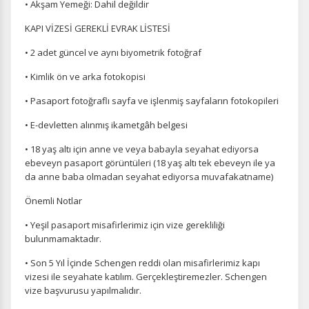
• Akşam Yemeği: Dahil değildir
KAPI VİZESİ GEREKLİ EVRAK LİSTESİ
• 2 adet güncel ve aynı biyometrik fotoğraf
• Kimlik ön ve arka fotokopisi
• Pasaport fotoğraflı sayfa ve işlenmiş sayfaların fotokopileri
• E-devletten alınmış ikametgâh belgesi
• 18 yaş altı için anne ve veya babayla seyahat ediyorsa
ebeveyn pasaport görüntüleri (18 yaş altı tek ebeveyn ile ya
da anne baba olmadan seyahat ediyorsa muvafakatname)
Önemli Notlar
• Yeşil pasaport misafirlerimiz için vize gerekliliği
bulunmamaktadır.
• Son 5 Yıl İçinde Schengen reddi olan misafirlerimiz kapı
vizesi ile seyahate katılım. Gerçekleştiremezler. Schengen
vize başvurusu yapılmalıdır.