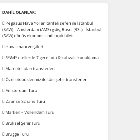
DAHİL OLANLAR:
 Pegasus Hava Yolları tarifeli seferi ile İstanbul
(SAW) – Amsterdam (AMS) gidiş, Basel (BSL) - İstanbul
(SAW) dönüş ekonomi sınıfı uçak bileti
 Havalimanı vergileri
 3*&4* otellerde 7 gece oda & kahvaltı konaklama
 Alan-otel-alan transferleri
 Özel otobüslerimiz ile tüm şehir transferleri
 Amsterdam Turu
 Zaanse Schans Turu
 Marken – Vollendam Turu
 Brüksel Şehir Turu
 Brugge Turu