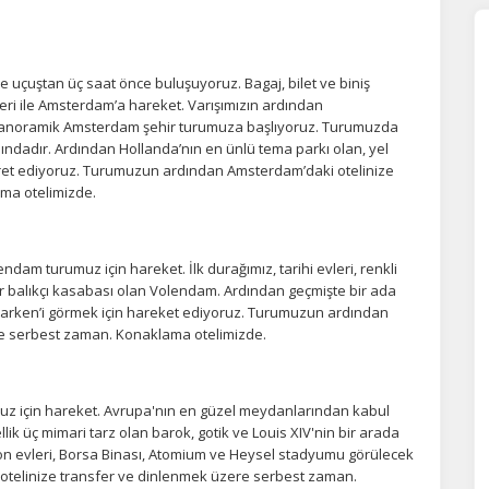
e uçuştan üç saat önce buluşuyoruz. Bagaj, bilet ve biniş
feri ile Amsterdam’a hareket. Varışımızın ardından
panoramik Amsterdam şehir turumuza başlıyoruz. Turumuzda
ındadır. Ardından Hollanda’nın en ünlü tema parkı olan, yel
ret ediyoruz. Turumuzun ardından Amsterdam’daki otelinize
ma otelimizde.
am turumuz için hareket. İlk durağımız, tarihi evleri, renkli
bir balıkçı kasabası olan Volendam. Ardından geçmişte bir ada
Marken’i görmek için hareket ediyoruz. Turumuzun ardından
re serbest zaman. Konaklama otelimizde.
muz için hareket. Avrupa'nın en güzel meydanlarından kabul
ik üç mimari tarz olan barok, gotik ve Louis XIV'nin bir arada
pon evleri, Borsa Binası, Atomium ve Heysel stadyumu görülecek
 otelinize transfer ve dinlenmek üzere serbest zaman.