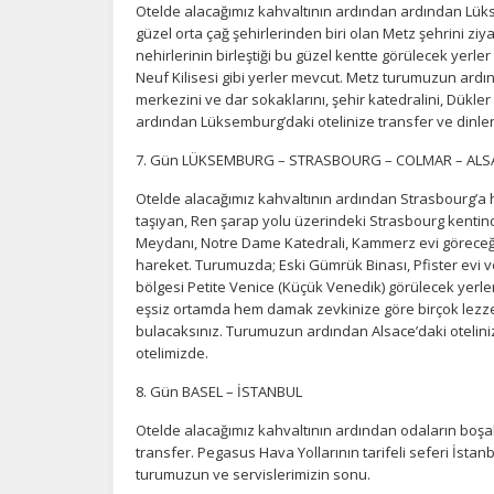
Otelde alacağımız kahvaltının ardından ardından Lüks
an
güzel orta çağ şehirlerinden biri olan Metz şehrini ziyar
nehirlerinin birleştiği bu güzel kentte görülecek yer
Neuf Kilisesi gibi yerler mevcut. Metz turumuzun ardı
P
merkezini ve dar sokaklarını, şehir katedralini, Dükl
ardından Lüksemburg’daki otelinize transfer ve din
Si
Ka
7. Gün LÜKSEMBURG – STRASBOURG – COLMAR – ALS
al
Otelde alacağımız kahvaltının ardından Strasbourg’a ha
taşıyan, Ren şarap yolu üzerindeki Strasbourg kenti
Meydanı, Notre Dame Katedrali, Kammerz evi göreceği
hareket. Turumuzda; Eski Gümrük Binası, Pfister evi v
bölgesi Petite Venice (Küçük Venedik) görülecek yerle
eşsiz ortamda hem damak zevkinize göre birçok lezzet
bulacaksınız. Turumuzun ardından Alsace’daki oteli
otelimizde.
8. Gün BASEL – İSTANBUL
Otelde alacağımız kahvaltının ardından odaların boşal
transfer. Pegasus Hava Yollarının tarifeli seferi İstan
turumuzun ve servislerimizin sonu.