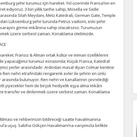
emburg şehir turumuz için hareket. Yol üzerinde Fransa’nın en
lamamıza yardımcı olur.
et ediyoruz. 3 bin yıllık tarihe sahip, Mosella ve Seille
ler arasında Silah Meydanı, Metz Katedrali, German Gate, Temple
ndan Lüksemburg şehir turunda Petrus vadisini, eski şehir
azarlama Çerezleri
er sarayını görme imkânına sahip olacaksınız. Turumuzun
lenmek üzere serbest zaman. Konaklama otelimizde.
ze ve ilgi alanlarınıza uygun reklamlar göstermek için kullanılır.
patırsanız reklamları görmeye devam edersiniz, ancak daha az
ACE
akalı olabilirler.
reket. Fransız & Alman ortak kültür ve mimari özelliklerini
nde yapacağımız turumuz esnasında; Küçük Fransa, Katedral
miz yerler arasındadır. Ardından masal diyarı Colmar kentine
e Ren nehri etrafındaki rengarenk evler ile şehrin en ünlü
Tümünü Reddet
Tümünü Kabul Et
Tercihleri Kaydet
r arasında bulunuyor. Ren nehri ve kanallarının çevrelediği
li yiyecekler hem de birçok hediyelik eşya alma imkânı
nize transfer ve dinlenmek üzere serbest zaman. Konaklama
tılması ve rehberinizin bildireceği saatte havalimanına
bul’a uçuş. Sabiha Gökçen Havalimanı’na varışımızla birlikte