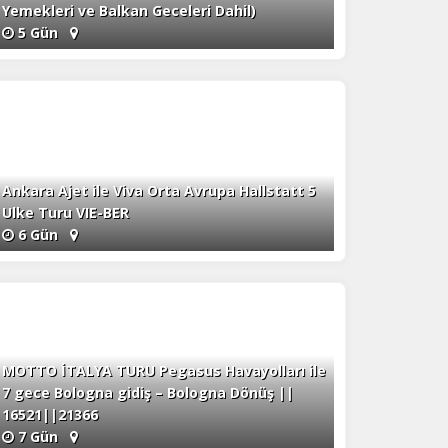
Yemekleri ve Balkan Geceleri Dahil)
5 Gün
Ankara Ajet ile Viva Orta Avrupa Hallstatt 5
Ulke Turu VIE-BER
6 Gün
MOTTO İTALYA TURU Pegasus Havayolları ile
7 gece Bologna gidiş – Bologna Dönüş ||
16521||21366
7 Gün