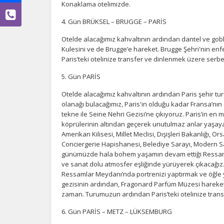
Konaklama otelimizde.
4. Gün BRÜKSEL – BRUGGE – PARİS
Otelde alacağımız kahvaltının ardından dantel ve goblen
Ç
Kulesini ve de Brugge’e hareket. Brugge Şehri'nin en
Paris’teki otelinize transfer ve dinlenmek üzere ser
Si
de
5. Gün PARİS
iz
bi
Otelde alacağımız kahvaltının ardından Paris şehir 
in
olanağı bulacağımız, Paris'in olduğu kadar Fransa’nın 
tekne ile Seine Nehri Gezisi’ne çıkıyoruz. Paris’in en
köprülerinin altından geçerek unutulmaz anlar yaşaya
Amerikan Kilisesi, Millet Meclisi, Dışişleri Bakanlığı, 
Z
Conciergerie Hapishanesi, Belediye Sarayı, Modern S
Ot
günümüzde hala bohem yaşamın devam ettiği Ressaml
çe
ve sanat dolu atmosfer eşliğinde yürüyerek çıkacağız.
Ressamlar Meydanı’nda portrenizi yaptırmak ve öğle 
gezisinin ardından, Fragonard Parfüm Müzesi hareke
zaman. Turumuzun ardından Paris’teki otelinize tra
İ
6. Gün PARİS – METZ – LÜKSEMBURG
Zi
sa