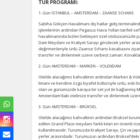
TUR PROGRAMI:
1. Gün İSTANBUL – AMSTERDAM – ZAANSE SCHANS
Sabiha Gökçen Havalimanı dış hatlar gidiş terminalind
işlemlerinin ardından Pegasus Hava Yolları tarifeli se
havalimanında bizleri bekleyen özel otobüsümüzle 
Dam Meydanı ve Kraliyet Sarayı görülecek yerler aras
değirmenleriyle ünlü Zaanse Schans kasabasını ziya
transfer ve dinlenmek üzere serbest zaman. Konakla
2. Gün AMSTERDAM – MARKEN – VOLENDAM
Otelde alacağımız kahvaltının ardından Marken & Volend
limanı ve kendine özgü kıyafet kültürüyle ünlü, eski 
olan ve günümüzde karaya bir set yol ile bağlanmış 
Amsterdam’daki otelinize transfer ve dinlenmek üze
3. Gün AMSTERDAM – BRÜKSEL
Otelde alacağımız kahvaltının ardından Brüksel turu
edilen Grand Place meydanı farklı kılan en önemli özell
kullanılmasıdır. Turumuzda Kraliyet Sarayı, Çin ve Ja
yerler arasındadır. Turumuzun ardından Brüksel’deki