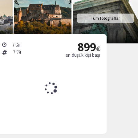
Tüm fotoğraflar
899
7 Gün
€
7179
en düşük kişi başı