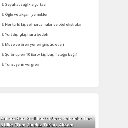
 Seyahat sağlık sigortası
 Öğle ve akşam yemekleri
 Her türlü kişisel harcamalar ve otel ekstraları
 Yurt dışı çıkış harcı bedeli
 Müze ve ören yerleri giriş ücretleri
 Şoför tipleri 10 Euro/ kişi başı (isteğe bağlı)
 Turist şehir vergileri
Ankara Hareketli Bastanbasa Balkanlar Turu
8 Ulke (Tum Gunduz Turları, Aksam