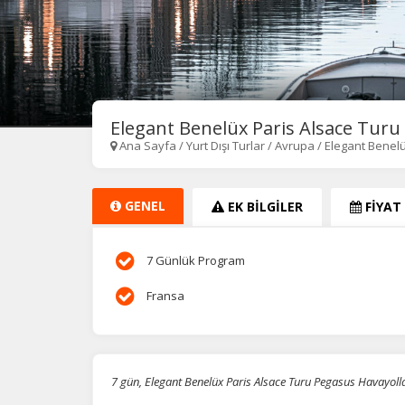
Elegant Benelüx Paris Alsace Turu P
Ana Sayfa
/
Yurt Dışı Turlar
/
Avrupa
/
Elegant Benel
GENEL
EK BİLGİLER
FİYAT
7 Günlük Program
Fransa
7 gün, Elegant Benelüx Paris Alsace Turu Pegasus Havayoll