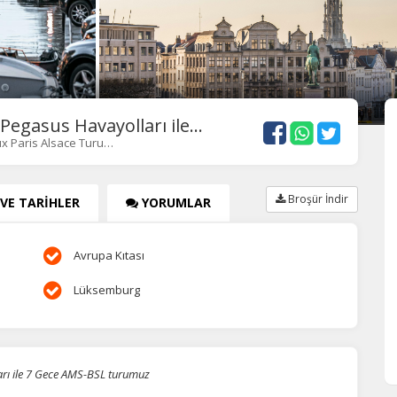
egasus Havayolları ile...
üx Paris Alsace Turu…
Broşür İndir
 VE TARİHLER
YORUMLAR
Avrupa Kıtası
Lüksemburg
arı ile 7 Gece AMS-BSL turumuz