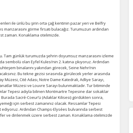
ÇEREZ KULLANIM AYARLARINIZ
leri ile ünlü bu şirin orta çağ kentinin pazar yeri ve Belfry
erez tercihlerinizi
belirleyin
.
fes manzarasını görme fırsatı bulacağız. Turumuzun ardından
best zaman. Konaklama otelimizde.
ze daha kişiselleştirilmiş bir web deneyimi sunmak için bazı bilgileri tarayıcınızda
polayabilir, bunları yurt içi ve yurt dışındaki hizmet sağlayıcılarla paylaşabiliriz. Bu
in vermemeyi seçebilirsiniz ancak bu durumda sitemiz umduğumuz gibi çalışmaya
lir.
Daha fazla bilgi için
KVKK bilgilendirmemizi
,
çerez kullanım
ve
gizlilik koşullarını
turu. Tam günlük turumuzda şehrin doyumsuz manzarasını izleme
celeyebilirsiniz.
da sembolü olan Eyfel Kulesi’nin 2. katına çıkıyoruz. Ardından
 muhteşem binalarını yakından görecek, Seine Nehri’nin
caksınız. Bu tekne gezisi sırasında görülecek yerler arasında
Orsay Müzesi, Cité Adası, Notre Dame Katedrali, Adliye Sarayı,
orunlu Çerezler
HER ZAMAN AKTIF
anatlar Müzesi ve Louvre Sarayı bulunmaktadır. Tur bitiminde
urum yönetimi, güvenlik ve temel site işlevleri için gereklidir. Bu
ar Tepesi adıyla bilinen Montmartre Tepesine dar sokaklar
rezler olmadan site düzgün çalışmaz ve devre dışı bırakılamaz.
 Burada Sacré-Coeur’ü (Adaklar Kilisesi) gördükten sonra,
yemeği için serbest zamanınız olacak. Ressamlar Tepesi
t ediyoruz. Ardından Champs-Elysées bulvarında serbest
nsfer ve dinlenmek üzere serbest zaman. Konaklama otelimizde
statistik Çerezleri
yaretçilerin siteyi nasıl kullandığını anonim olarak ölçeriz. Hangi
yfaların popüler olduğunu ve kullanıcıların nerede zorluk yaşadığını