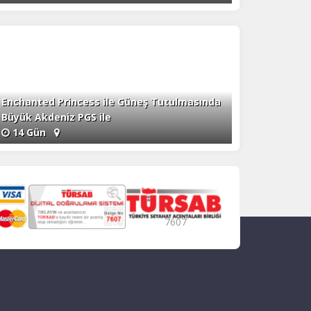
Enchanted Princess ile Güneş Tutulmasında
Büyük Akdeniz PGS ile
14 Gün
7607