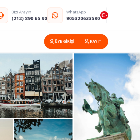
Bizi Arayın
WhatsApp
(212) 890 65 90
905320633590
ÜYE GİRİŞİ
KAYIT