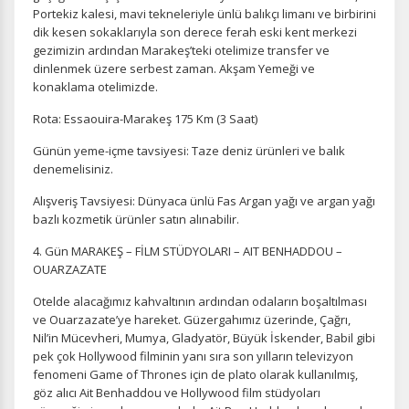
Portekiz kalesi, mavi tekneleriyle ünlü balıkçı limanı ve birbirini
dik kesen sokaklarıyla son derece ferah eski kent merkezi
gezimizin ardından Marakeş’teki otelimize transfer ve
dinlenmek üzere serbest zaman. Akşam Yemeği ve
konaklama otelimizde.
Rota: Essaouira-Marakeş 175 Km (3 Saat)
Günün yeme-içme tavsiyesi: Taze deniz ürünleri ve balık
denemelisiniz.
Alışveriş Tavsiyesi: Dünyaca ünlü Fas Argan yağı ve argan yağı
bazlı kozmetik ürünler satın alınabilir.
4. Gün MARAKEŞ – FİLM STÜDYOLARI – AIT BENHADDOU –
OUARZAZATE
Otelde alacağımız kahvaltının ardından odaların boşaltılması
ve Ouarzazate’ye hareket. Güzergahımız üzerinde, Çağrı,
Nil’in Mücevheri, Mumya, Gladyatör, Büyük İskender, Babil gibi
pek çok Hollywood filminin yanı sıra son yılların televizyon
fenomeni Game of Thrones için de plato olarak kullanılmış,
göz alıcı Ait Benhaddou ve Hollywood film stüdyoları