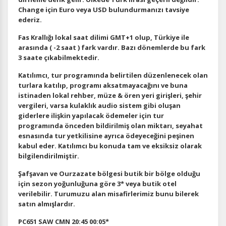
Change için Euro veya USD bulundurmanızı tavsiye
ederiz.
Fas Krallığı lokal saat dilimi GMT+1 olup, Türkiye ile
arasında ( -2 saat ) fark vardır. Bazı dönemlerde bu fark
3 saate çıkabilmektedir.
Katılımcı, tur programında belirtilen düzenlenecek olan
turlara katılıp, programı aksatmayacağını ve buna
istinaden lokal rehber, müze & ören yeri girişleri, şehir
vergileri, varsa kulaklık audio sistem gibi oluşan
giderlere ilişkin yapılacak ödemeler için tur
programında önceden bildirilmiş olan miktarı, seyahat
esnasında tur yetkilisine ayrıca ödeyeceğini peşinen
kabul eder. Katılımcı bu konuda tam ve eksiksiz olarak
bilgilendirilmiştir.
Şafşavan ve Ourzazate bölgesi butik bir bölge olduğu
için sezon yoğunluğuna göre 3* veya butik otel
verilebilir. Turumuzu alan misafirlerimiz bunu bilerek
satın almışlardır.
PC651 SAW CMN 20:45 00:05*