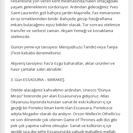
Felsefesine yön veren kent medinasında halen ortaçağdaki
yaşam geleneklerini sürdürüyor. Ardından gideceğimiz Yves
Saint Laurent’in gizli bahçesi Jardin Majorelle, Fas mimarisinin
en iyi örneklerinden biridir. Bahçede görüp fotoğraflama
imkanı bulacağımız eşsiz bitkiler olacak. Tur sonrası otelimize
transfer ve serbest zaman. Akşam Yemeği ve konaklama
otelimizde.
Günün yeme-içe tavsiyesi: Menşui(Kuzu Tandır) veya Tanjia
(Testi kebabı) denemelisiniz.
Alışveriş tavsiyesi: Fas’a özgü baharatlar, aktar ürünleri ve
hasır çantalar satın alınabilir.
3. Gün ESSAOURIA – MARAKEŞ
Otelde alacağımız kahvaltının ardından, Unesco ‘’Dünya
Mirası’’ listesinde yer alan Essaouria’ya gidiyoruz. Atlas
Okyanusu kıyısında kurulan sanat ile eski kültürün iç içe
geçtiği bir Portekiz liman kenti olan Essaouira, Portekizce
adıyla Mogador olarak da anılıyor. Orson Welles’in Othello’su
ve son dönemde çok izlenen Game of Thrones adlı dizi gibi
pek çok yapıma sahne olmuştur. Sanat ve kültürün iç içe
geçtiği sıra dışı şehir Essaouria’da yahudi mahallesi mellah,