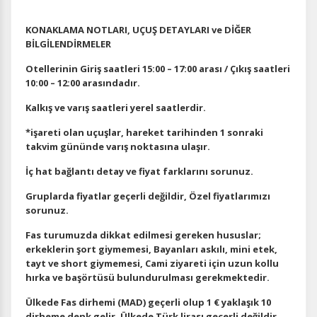
KONAKLAMA NOTLARI, UÇUŞ DETAYLARI ve DİĞER
BİLGİLENDİRMELER
Otellerinin Giriş saatleri 15:00 – 17:00 arası / Çıkış saatleri
10:00 – 12:00 arasındadır.
Kalkış ve varış saatleri yerel saatlerdir.
*işareti olan uçuşlar, hareket tarihinden 1 sonraki
takvim gününde varış noktasına ulaşır.
İç hat bağlantı detay ve fiyat farklarını sorunuz.
Gruplarda fiyatlar geçerli değildir, Özel fiyatlarımızı
sorunuz.
Fas turumuzda dikkat edilmesi gereken hususlar;
erkeklerin şort giymemesi, Bayanları askılı, mini etek,
tayt ve short giymemesi, Cami ziyareti için uzun kollu
hırka ve başörtüsü bulundurulması gerekmektedir.
Ülkede Fas dirhemi (MAD) geçerli olup 1 € yaklaşık 10
dirheme denk gelir. Ülkede Türk lirası geçerli değildir.