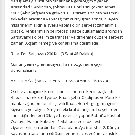
deri işlemeyi sürdüren tabakhane göreceğimiz yerler
arasındadır. Ardından, şöhreti Fas sınırlarını çoktan aşmış
Mavi Şehir Şafşavan’a gidiyoruz. Labirenti andıran masmavi
sokakları arasında yapacağımız yürüyüşten sonra, dileyen
misafirlerimiz için alışveriş yapmak için serbest zamanımız
ÇEREZ KULLANIM AYARLARINIZ
olacak. Rehberimizin belirteceği saatte buluşmamız ardından
Çerez tercihlerinizi
belirleyin
.
Şafsavan’daki otelimize transfer ve dinlenmek üzere serbest
zaman. Akşam Yemeği ve konaklama otelimizde.
Daha fazla bilgi için
KVKK bilgilendirmemizi
,
çerez kullanım
ve
Rota: Fes-Şafşavan 200 Km (3 Saat 45 Dakika)
gizlilik koşullarını
inceleyebilirsiniz.
Günün yeme-içme tavsiyesi: Fas’a özgü nane çayını
denemelisiniz.
Zorunlu Çerezler
HER ZAMAN AKTIF
8 /9. Gün ŞAFŞAVAN – RABAT – CASABLANCA – İSTANBUL
Oturum yönetimi, güvenlik ve temel site işlevleri için
gereklidir. Bu çerezler olmadan site düzgün çalışmaz ve
Otelde alacağımız kahvaltının ardından ülkenin başkenti
devre dışı bırakılamaz.
Rabat’a hareket ediyoruz. Rabat şehri, Okaliptüs ve Portekiz
mantar ağacı ormanı ile çevrili Rabat Bou Regreg ırmağının
kıyısında yer alıyor. Sürgündeki kral dönüşünü bu şehirden
ilan ettiğinden beri ülkeye başkentlik yapan Rabat’ta Kasbah
Oudaya, Hasan kulesi ve 5.Muhammed mozolesi
ziyaretlerimizin ardından, Casablanca’ya transfer. 2. Dünya
İstatistik Çerezleri
savaşında tarafların görüşmelerine ve çok yoğun casusluk