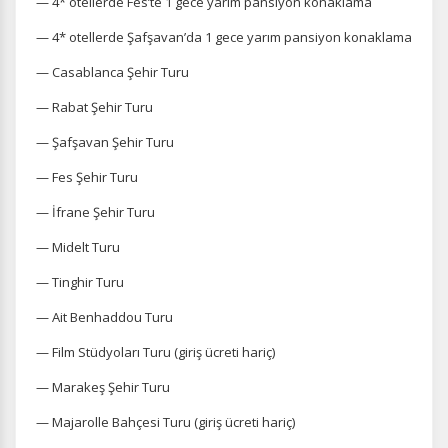
— 4* otellerde Fes’te 1 gece yarım pansiyon konaklama
— 4* otellerde Şafşavan’da 1 gece yarım pansiyon konaklama
— Casablanca Şehir Turu
— Rabat Şehir Turu
— Şafşavan Şehir Turu
— Fes Şehir Turu
— İfrane Şehir Turu
— Midelt Turu
— Tinghir Turu
— Ait Benhaddou Turu
— Film Stüdyoları Turu (giriş ücreti hariç)
— Marakeş Şehir Turu
— Majarolle Bahçesi Turu (giriş ücreti hariç)