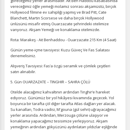
göreceğimiz yerler arasındadır. Ait Ben Haddou kasabasında
vereceğimiz öğle yemeği molamız sonrası akşamüstü, birçok
Hollywood filmine ev sahipliği yapmış ve Brad Pitt, Cate
Blanchett, Martin Scorsese ve daha birçok Hollywood
ünlüsünü misafir etmiş Ouarzazate şehrindeki otelimize
varıyoruz. Akşam Yemeği ve konaklama otelimizde.
Rota: Marakeş - Ait Benhaddou - Ouarzazate 215 Km (4 Saat)
Günün yeme-içme tavsiyesi: Kuzu Güveç Ve Fas Salatası
denemelisiniz.
Alışveriş Tavsiyesi: Fas’a özgü seramik ve çömlek çeşitleri
satın alınabilir.
5. Gün OUARZAZATE – TINGHIR – SAHRA ÇÖLÜ
Otelde alacağımız kahvaltının ardından Tinghir’e hareket
ediyoruz. Günümüz bir yol hikâyesi kıvamında geçecek. Yol
boyunca bir tarafta çöl diğer tarafta Atlas dağları yer alacak.
Su kanalları, Todra vadisi, M'gouna (gül sehri) uğrayacağımız
yerler arasında. Ardından, Merzouga çölüne ulaşıyor ve
konaklama yapacağımız tesisimize yerleşiyoruz. Akşam
yemeğinin ardından gökyüzünü aydınlatan yıldızlar eşliğinde