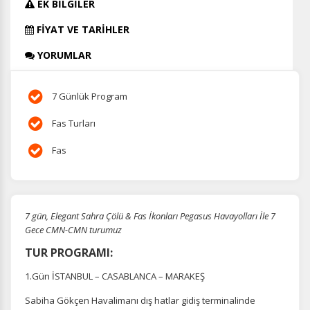
EK BİLGİLER
FİYAT VE TARİHLER
YORUMLAR
7 Günlük Program
Fas Turları
Fas
7 gün, Elegant Sahra Çölü & Fas İkonları Pegasus Havayolları İle 7
Gece CMN-CMN turumuz
TUR PROGRAMI:
1.Gün İSTANBUL – CASABLANCA – MARAKEŞ
Sabiha Gökçen Havalimanı dış hatlar gidiş terminalinde