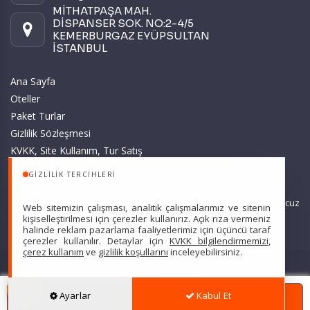
MİTHATPAŞA MAH.
DİSPANSER SOK. NO:2-4/5
KEMERBURGAZ EYÜPSULTAN
İSTANBUL
Ana Sayfa
Oteller
Paket Turlar
Gizlilik Sözleşmesi
KVKK, Site Kullanım, Tur Satış
ve Üyelik Sözleşmesi
GIZLILIK TERCIHLERI
Sitemizde anılan tüm fiyatlar, geçerli kartlar ile tek ödemede, en ucuz
Web sitemizin çalışması, analitik çalışmalarımız ve sitenin
başlangıç fiyatlardır ve yeterli kontenjan olması durumunda
kişiselleştirilmesi için çerezler kullanırız. Açık rıza vermeniz
halinde reklam pazarlama faaliyetlerimiz için üçüncü taraf
geçerlidir.
çerezler kullanılır. Detaylar için
KVKK bilgilendirmemizi
,
çerez kullanım
ve
gizlilik koşullarını
inceleyebilirsiniz.
Scarpe Turizm Seyahat Acentası Türsab: 7607 •
Hizmet Sözleşmesi
•
Ayarlar
Kabul Et
REZERVASYON YAPIN
Gizlilik Sözleşmesi