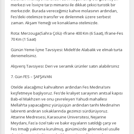
merkezi ve İsviçre tarzı mimarisi ile dikkat çekici turistik bir
merkezidir. Burada vereceğimiz kahve molasının ardından,
Fes’deki otelimize transfer ve dinlenmek üzere serbest
zaman. Akşam Yemeği ve konaklama otelimizde.
Rota: Merzouga(Sahra Çölü) -Ifrane 400 Km (6 Saat), Ifrane-Fes
70 Km (1 Saat)
Günün Yeme-İçme Tavsiyesi: Midelt’de Alabalık ve elmalı turta
denemelisiniz.
Alışveriş Tavsiyesi: Deri ve seramik ürünler satın alabilirsiniz
7. Gün FES – ŞAFŞAVAN
Otelde alacağımız kahvaltının ardından Fes Medina’sını
keşfetmeye başlıyoruz. Fes’de kraliyet sarayının anıtsal kapısı
Bab-el Makhzen ve onu çevreleyen Yahudi mahallesi
Mellah’ta yapacağımız yürüyüşün ardından tarihi Medina’nın
labirenti andıran sokaklarında gezimizi sürdürüyoruz.
Attarine Medresesi, Karaouine Üniversitesi, Nejarine
Meydanı, Fas’a özel takı ve bakır eşyaların satıldığı çarşı ve
Fes Irmağı yakınına kurulmuş, günümüzde geleneksel usulle