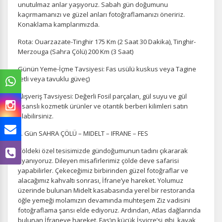
unutulmaz anlar yaşıyoruz. Sabah gün doğumunu
kaçırmamanızı ve güzel anları fotoğraflamanızı öneririz.
Konaklama kamplarımızda.
Rota: Ouarzazate-Tinghir 175 Km (2 Saat 30 Dakika), Tinghir-
Merzouga (Sahra Çölü) 200 Km (3 Saat)
Günün Yeme-İçme Tavsiyesi: Fas usülü kuskus veya Tagine
(etli veya tavuklu güveç)
Alışveriş Tavsiyesi: Değerli Fosil parçaları, gül suyu ve gül
esanslı kozmetik ürünler ve otantik berberi kilimleri satın
alabilirsiniz.
6. Gün SAHRA ÇÖLÜ – MIDELT – IFRANE – FES
Çöldeki özel tesisimizde gündoğumunun tadını çıkararak
uyanıyoruz. Dileyen misafirlerimiz çölde deve safarisi
yapabilirler. Çekeceğimiz birbirinden güzel fotoğraflar ve
alacağımız kahvaltı sonrası, İfrane’ye hareket. Yolumuz
üzerinde bulunan Midelt kasabasında yerel bir restoranda
öğle yemeği molamızın devamında muhteşem Ziz vadisini
fotoğraflama şansı elde ediyoruz. Ardından, Atlas dağlarında
bulunan İfraneye hareket. Fas’ın küçük İsviçre’si gibi, kayak