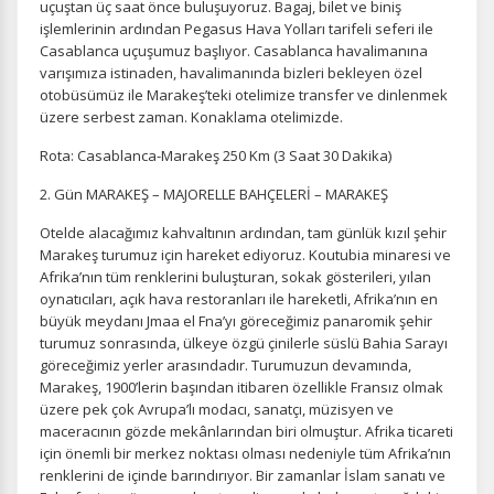
uçuştan üç saat önce buluşuyoruz. Bagaj, bilet ve biniş
işlemlerinin ardından Pegasus Hava Yolları tarifeli seferi ile
Casablanca uçuşumuz başlıyor. Casablanca havalimanına
varışımıza istinaden, havalimanında bizleri bekleyen özel
otobüsümüz ile Marakeş’teki otelimize transfer ve dinlenmek
üzere serbest zaman. Konaklama otelimizde.
Rota: Casablanca-Marakeş 250 Km (3 Saat 30 Dakika)
2. Gün MARAKEŞ – MAJORELLE BAHÇELERİ – MARAKEŞ
Otelde alacağımız kahvaltının ardından, tam günlük kızıl şehir
Marakeş turumuz için hareket ediyoruz. Koutubia minaresi ve
Afrika’nın tüm renklerini buluşturan, sokak gösterileri, yılan
oynatıcıları, açık hava restoranları ile hareketli, Afrika’nın en
büyük meydanı Jmaa el Fna’yı göreceğimiz panaromik şehir
turumuz sonrasında, ülkeye özgü çinilerle süslü Bahia Sarayı
göreceğimiz yerler arasındadır. Turumuzun devamında,
Marakeş, 1900’lerin başından itibaren özellikle Fransız olmak
üzere pek çok Avrupa’lı modacı, sanatçı, müzisyen ve
maceracının gözde mekânlarından biri olmuştur. Afrika ticareti
için önemli bir merkez noktası olması nedeniyle tüm Afrika’nın
renklerini de içinde barındırıyor. Bir zamanlar İslam sanatı ve