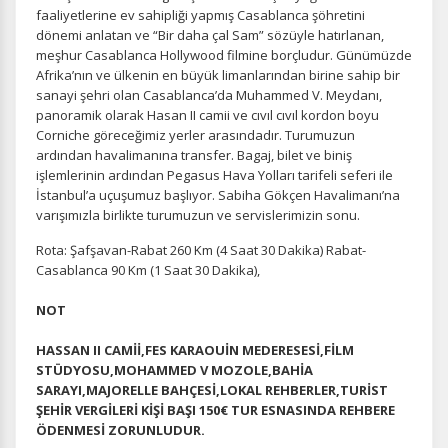
Ziyaretçilerin siteyi nasıl kullandığını anonim olarak
faaliyetlerine ev sahipliği yapmış Casablanca şöhretini
ölçeriz. Hangi sayfaların popüler olduğunu ve
dönemi anlatan ve “Bir daha çal Sam” sözüyle hatırlanan,
kullanıcıların nerede zorluk yaşadığını anlamamıza
meşhur Casablanca Hollywood filmine borçludur. Günümüzde
yardımcı olur.
Afrika’nın ve ülkenin en büyük limanlarından birine sahip bir
sanayi şehri olan Casablanca’da Muhammed V. Meydanı,
panoramik olarak Hasan II camii ve cıvıl cıvıl kordon boyu
Corniche göreceğimiz yerler arasındadır. Turumuzun
ardından havalimanına transfer. Bagaj, bilet ve biniş
Pazarlama Çerezleri
işlemlerinin ardından Pegasus Hava Yolları tarifeli seferi ile
İstanbul’a uçuşumuz başlıyor. Sabiha Gökçen Havalimanı’na
Size ve ilgi alanlarınıza uygun reklamlar göstermek için
varışımızla birlikte turumuzun ve servislerimizin sonu.
kullanılır. Kapatırsanız reklamları görmeye devam
edersiniz, ancak daha az alakalı olabilirler.
Rota: Şafşavan-Rabat 260 Km (4 Saat 30 Dakika) Rabat-
Casablanca 90 Km (1 Saat 30 Dakika),
NOT
HASSAN II CAMİİ,FES KARAOUİN MEDERESESİ,FİLM
STÜDYOSU,MOHAMMED V MOZOLE,BAHİA
Tercihleri Kaydet
SARAYI,MAJORELLE BAHÇESİ,LOKAL REHBERLER,TURİST
ŞEHİR VERGİLERİ KİŞİ BAŞI 150€ TUR ESNASINDA REHBERE
ÖDENMESİ ZORUNLUDUR.