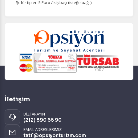
— Şoför tipleri 5 Euro / kişibaşı (isteğe bağlı).
7607
İletişim
BİZİ ARAYIN
(212) 890 65 90
EMAIL ADRESLERIMIZ
tatil@opsiyonturizm.com