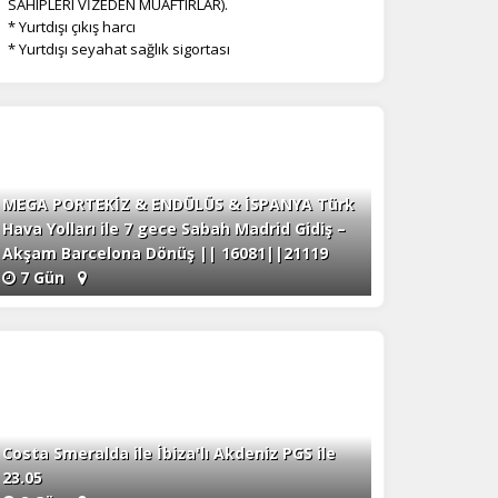
SAHIPLERI VİZEDEN MUAFTIRLAR).
* Yurtdışı çıkış harcı
* Yurtdışı seyahat sağlık sigortası
MEGA PORTEKİZ & ENDÜLÜS & İSPANYA Türk
Hava Yolları ile 7 gece Sabah Madrid Gidiş –
na
Akşam Barcelona Dönüş || 16081||21119
7 Gün
Costa Smeralda ile İbiza'lı Akdeniz PGS ile
23.05