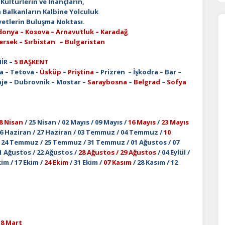
Kültürlerin ve İnançların,
Balkanların Kalbine Yolculuk
yetlerin Buluşma Noktası.
onya – Kosova – Arnavutluk – Karadağ
ersek – Sırbistan – Bulgaristan
HİR –
5 BAŞKENT
a – Tetova -
Üsküp
–
Priştina
– Prizren – İşkodra – Bar –
nje – Dubrovnik – Mostar –
Saraybosna
–
Belgrad
–
Sofya
8 Nisan
/ 25 Nisan / 02 Mayıs / 09 Mayıs /
16 Mayıs
/
23 Mayıs
/ 26 Haziran / 27 Haziran / 03 Temmuz / 04 Temmuz /
10
 24 Temmuz / 25 Temmuz / 31 Temmuz / 01 Ağustos / 07
1 Ağustos / 22 Ağustos /
28 Ağustos / 29 Ağustos
/ 04 Eylül /
Ekim / 17 Ekim /
24 Ekim
/ 31 Ekim /
07 Kasım
/ 28 Kasım / 12
18 Mart