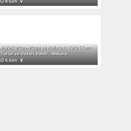
8 Gün
Buyuk Orta Avrupa ve Hallstatt Turu (Tum
Turlar ve Outlet Dahil) - Ankara
6 Gün