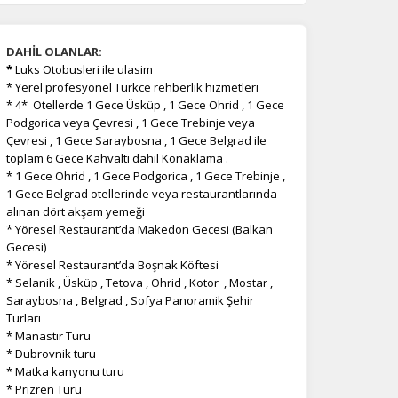
DAHİL OLANLAR:
*
Luks Otobusleri ile ulasim
* Yerel profesyonel Turkce rehberlik hizmetleri
* 4* Otellerde 1 Gece Üsküp , 1 Gece Ohrid , 1 Gece
Podgorica veya Çevresi , 1 Gece Trebinje veya
Çevresi , 1 Gece Saraybosna , 1 Gece Belgrad ile
toplam 6 Gece Kahvaltı dahil Konaklama .
* 1 Gece Ohrid , 1 Gece Podgorica , 1 Gece Trebinje ,
1 Gece Belgrad otellerinde veya restaurantlarında
alınan dört akşam yemeği
* Yöresel Restaurant’da Makedon Gecesi (Balkan
Gecesi)
* Yöresel Restaurant’da Boşnak Köftesi
* Selanik , Üsküp , Tetova , Ohrid , Kotor , Mostar ,
Saraybosna , Belgrad , Sofya Panoramik Şehir
Turları
* Manastır Turu
* Dubrovnik turu
* Matka kanyonu turu
* Prizren Turu