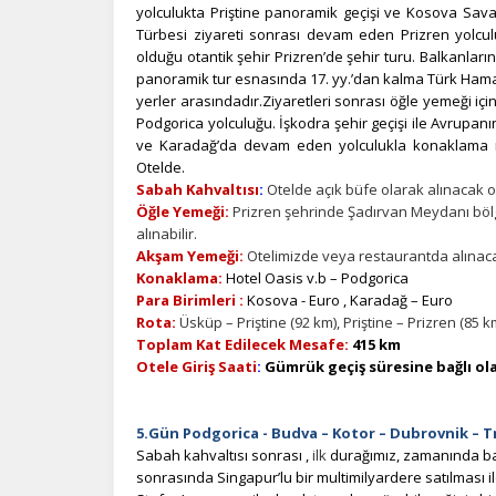
yolculukta Priştine panoramik geçişi ve Kosova Sava
Türbesi ziyareti sonrası devam eden Prizren yolcu
olduğu otantik şehir Prizren’de şehir turu.
Balkanların
panoramik tur esnasında 17. yy.’dan kalma Türk Hamam
yerler arasındadır.
Ziyaretleri sonrası öğle yemeği iç
Podgorica yolculuğu. İşkodra şehir geçişi ile Avrupanı
ve Karadağ’da devam eden yolculukla konaklama n
Otelde.
Sabah Kahvaltısı
:
Otelde açık büfe olarak alınacak ol
Öğle Yemeği:
Prizren şehrinde Şadırvan Meydanı bölg
alınabilir.
Akşam Yemeği:
Otelimizde veya restaurantda alınacak
Konaklama:
Hotel Oasis v.b – Podgorica
Para Birimleri :
Kosova - Euro , Karadağ – Euro
Rota:
Üsküp – Priştine (92 km), Priştine – Prizren (85 
Toplam Kat Edilecek Mesafe:
415 km
Otele Giriş Saati
:
Gümrük geçiş süresine bağlı ola
5.Gün Podgorica - Budva – Kotor – Dubrovnik
– T
Sabah kahvaltısı sonrası ,
ilk
durağımız, zamanında balı
sonrasında Singapur’lu bir multimilyardere satılması 