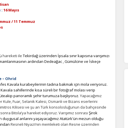
Nisan
 :
16 Mayıs
emmuz / 11 Temmuz
os
nü
hareketi ile
Tekirdağ üzerinden İpsala sınır kapısına varışımızı
 tamamlanmasının ardından Dedeağac , Gümülcine ve İskeçe
e – Ohrid
fes Kavala kurabeyilerinin tadına bakmak için mola veriyoruz.
 Kavala sahillerinde kısa süreli bir fotoğraf molası verip
 müteakip panoramik şehir turumuza başlıyoruz.
Yapacağımız
Kule, Fuar, Selanik Kalesi, Osmanlı ve Bizans eserlerini
Dimitros Kilisesi ve şu an Türk konsolosluğunun da bahçesinde
 sonra Bitola’ya hareket ediyoruz. Varışımız sonrası
Şirok
en duygusal anlarını yaşayacağımız Atatürk'ün mezun olduğu
dından
Resneli Niyazi’nin memleketi olan Resne üzerinden