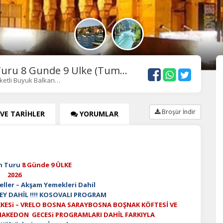
Turu 8 Gunde 9 Ulke (Tum...
eketli Buyuk Balkan…
Broşür İndir
 VE TARİHLER
YORUMLAR
n Turu
8 Günde 9 ÜLKE
2026
eller – Akşam Yemekleri Dahil
EY DAHİL !!!! KOSOVALI PROGRAM
KESi – VRELO BOSNA SARAYBOSNA BOŞNAK KÖFTESİ VE
AKEDON GECESi PROGRAMLARI DAHİL FARKIYLA