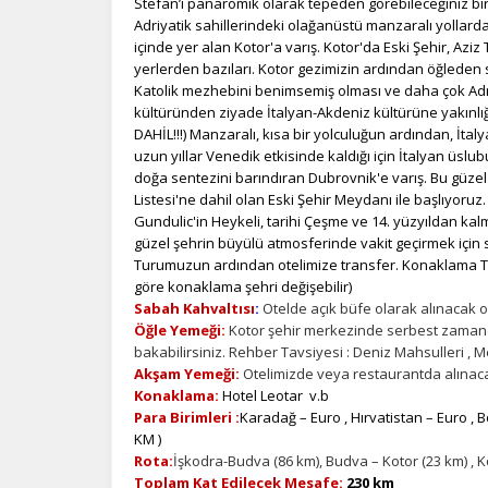
Stefan’ı panaromik olarak tepeden görebileceğiniz bir
Adriyatik sahillerindeki olağanüstü manzaralı yollarda
içinde yer alan Kotor'a varış. Kotor'da Eski Şehir, Aziz 
yerlerden bazıları. Kotor gezimizin ardından öğleden s
Katolik mezhebini benimsemiş olması ve daha çok Adri
kültüründen ziyade İtalyan-Akdeniz kültürüne yakınlığı
DAHİL!!!) Manzaralı, kısa bir yolculuğun ardından, İtal
uzun yıllar Venedik etkisinde kaldığı için İtalyan üs
doğa sentezini barındıran Dubrovnik'e varış. Bu güze
Listesi'ne dahil olan Eski Şehir Meydanı ile başlıyoruz.
Gundulic'in Heykeli, tarihi Çeşme ve 14. yüzyıldan ka
güzel şehrin büyülü atmosferinde vakit geçirmek için
Turumuzun ardından otelimize transfer. Konaklama T
göre konaklama şehri değişebilir)
Sabah Kahvaltısı
:
Otelde açık büfe olarak alınacak ol
Öğle Yemeği:
Kotor şehir merkezinde serbest zamanda
bakabilirsiniz. Rehber Tavsiyesi : Deniz Mahsulleri , Me
Akşam Yemeği:
Otelimizde veya restaurantda alınacak
Konaklama:
Hotel Leotar v.b
Para Birimleri :
Karadağ – Euro , Hırvatistan – Euro , 
KM )
Rota:
İşkodra-Budva (86 km), Budva – Kotor (23 km) , K
Toplam Kat Edilecek Mesafe:
230 km