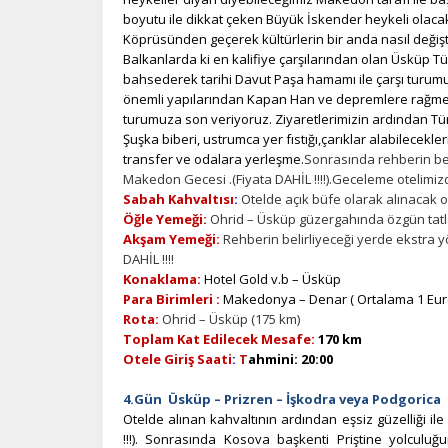
İ
boyutu ile dikkat çeken Büyük İskender heykeli olaca
Köprüsünden geçerek kültürlerin bir anda nasıl değiş
Zi
Balkanlarda ki en kalifiye çarşılarından olan Üsküp T
sa
bahsederek tarihi Davut Paşa hamamı ile çarşı turu
an
önemli yapılarından Kapan Han ve depremlere rağmen
turumuza son veriyoruz. Ziyaretlerimizin ardından Türk 
Şuşka biberi, ustrumca yer fıstığı,çarıklar alabilecekle
P
transfer ve odalara yerleşme.
Sonrasında rehberin bel
Makedon Gecesi .(Fiyata DAHİL !!!!).Geceleme otelimiz
Si
Sabah Kahvaltısı
:
Otelde açık büfe olarak alınacak ol
Ka
Öğle Yemeği:
Ohrid – Üsküp güzergahında özgün tatla
al
Akşam Yemeği:
Rehberin belirliyeceği yerde ekstra 
DAHİL !!!!
Konaklama:
Hotel Gold v.b – Üsküp
Para Birimleri :
Makedonya – Denar ( Ortalama 1 Euro
Rota:
Ohrid – Üsküp (175 km)
Toplam Kat Edilecek Mesafe:
170 km
Otele Giriş Saati
:
T
ahmini: 20:00
4.Gün Üsküp – Prizren – İşkodra veya Podgorica
Otelde alınan kahvaltının ardından eşsiz güzelliği il
!!!). Sonrasında Kosova başkenti Priştine yolculuğu