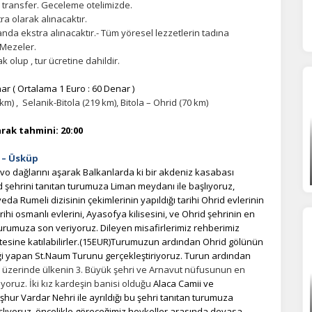
e transfer. Geceleme otelimizde.
a olarak alınacaktır.
da ekstra alınacaktır.-
Tüm yöresel lezzetlerin tadına
 Mezeler.
 olup , tur ücretine dahildir.
r ( Ortalama 1 Euro : 60 Denar )
ÇEREZ KULLANIM AYARLARINIZ
m) , Selanik-Bitola (219 km), Bitola – Ohrid (70 km)
erez tercihlerinizi
belirleyin
.
rak tahmini: 20:00
ze daha kişiselleştirilmiş bir web deneyimi sunmak için bazı bilgileri tarayıcınızda
polayabilir, bunları yurt içi ve yurt dışındaki hizmet sağlayıcılarla paylaşabiliriz. Bu
 – Üsküp
in vermemeyi seçebilirsiniz ancak bu durumda sitemiz umduğumuz gibi çalışmaya
 dağlarını aşarak Balkanlarda ki bir akdeniz kasabası
lir.
Daha fazla bilgi için
KVKK bilgilendirmemizi
,
çerez kullanım
ve
gizlilik koşullarını
id şehrini tanıtan turumuza Liman meydanı ile başlıyoruz,
celeyebilirsiniz.
Rumeli dizisinin çekimlerinin yapıldığı tarihi Ohrid evlerinin
 osmanlı evlerini, Ayasofya kilisesini, ve Ohrid şehrinin en
turumuza son veriyoruz.
Dileyen misafirlerimiz rehberimiz
tesine katılabilirler.(15EUR)Turumuzun ardından Ohrid gölünün
orunlu Çerezler
HER ZAMAN AKTIF
i yapan St.Naum Turunu gerçekleştiriyoruz. Turun ardından
urum yönetimi, güvenlik ve temel site işlevleri için gereklidir. Bu
 üzerinde ülkenin 3. Büyük şehri ve Arnavut nüfusunun en
rezler olmadan site düzgün çalışmaz ve devre dışı bırakılamaz.
yoruz. İki kız kardeşin banisi olduğu
Alaca Camii ve
eşhur Vardar Nehri ile ayrıldığı bu şehri tanıtan turumuza
aşlıyoruz, öncelikle göreceğimiz heykeller arasında devasa