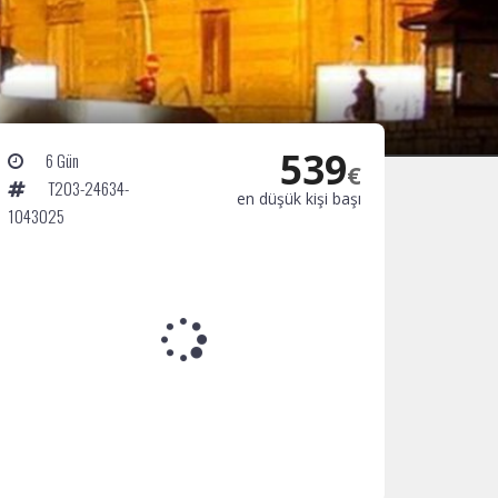
539
6 Gün
€
T203-24634-
en düşük kişi başı
1043025