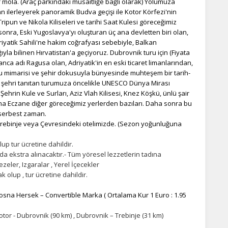
 mola. (Araç parkındaki müsaitliğe bağlı olarak) Yolumuza
n ilerleyerek panoramik Budva geçişi ile Kotor Körfezi'nin
Tripun ve Nikola Kiliseleri ve tarihi Saat Kulesi göreceğimiz
onra, Eski Yugoslavya'yı oluşturan üç ana devletten biri olan,
yatik Sahili'ne hakim coğrafyası sebebiyle, Balkan
yla bilinen Hırvatistan'a geçiyoruz. Dubrovnik turu için (Fiyata
yanca adı Ragusa olan, Adriyatik'in en eski ticaret limanlarından,
lubu mimarisi ve şehir dokusuyla bünyesinde muhteşem bir tarih-
l şehri tanıtan turumuza öncelikle UNESCO Dünya Mirası
 Şehrin Kule ve Surları, Aziz Vlah Kilisesi, Knez Köşkü, ünlü şair
lma Eczane diğer göreceğimiz yerlerden bazıları. Daha sonra bu
 serbest zaman.
rebinje veya Çevresindeki otelimizde. (Sezon yoğunluğuna
up tur ücretine dahildir.
 ekstra alınacaktır.-
Tüm yöresel lezzetlerin tadına
zeler, Izgaralar , Yerel İçecekler
 olup , tur ücretine dahildir.
Bosna Hersek – Convertible Marka ( Ortalama Kur 1 Euro : 1.95
otor - Dubrovnik (90 km) , Dubrovnik – Trebinje (31 km)