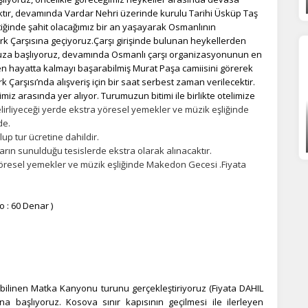
statistik Çerezleri
ktır, devamında Vardar Nehri üzerinde kurulu Tarihi Üsküp Taş
tiğinde şahit olacağımız bir an yaşayarak Osmanlının
yaretçilerin siteyi nasıl kullandığını anonim olarak ölçeriz. Hangi
ürk Çarşısına geçiyoruz.Çarşı girişinde bulunan heykellerden
yfaların popüler olduğunu ve kullanıcıların nerede zorluk yaşadığını
muza başlıyoruz, devamında Osmanlı çarşı organizasyonunun en
lamamıza yardımcı olur.
 hayatta kalmayı başarabilmiş Murat Paşa camiisini görerek
Çarşısı’nda alışveriş için bir saat serbest zaman verilecektir.
rimiz arasında yer alıyor. Turumuzun bitimi ile birlikte otelimize
azarlama Çerezleri
irliyeceği yerde ekstra yöresel yemekler ve müzik eşliğinde
de.
ze ve ilgi alanlarınıza uygun reklamlar göstermek için kullanılır.
up tur ücretine dahildir.
patırsanız reklamları görmeye devam edersiniz, ancak daha az
rın sunulduğu tesislerde ekstra olarak alınacaktır.
akalı olabilirler.
yöresel yemekler ve müzik eşliğinde Makedon Gecesi .Fiyata
 : 60 Denar )
Tümünü Reddet
Tümünü Kabul Et
Tercihleri Kaydet
e bilinen Matka Kanyonu turunu gerçekleştiriyoruz (Fiyata DAHIL
na başlıyoruz. Kosova sınır kapısının geçilmesi ile ilerleyen