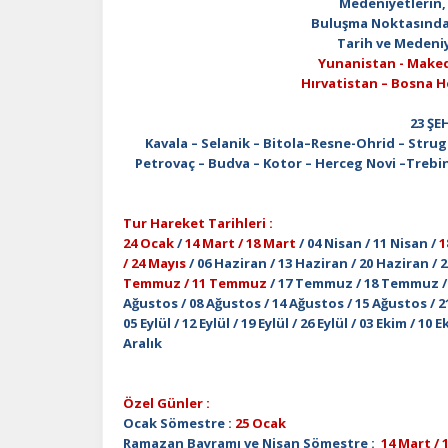
Medeniyetlerin, 
Buluşma Noktasında 
Tarih ve Medeni
Yunanistan - Maked
Hırvatistan – Bosna H
23 ŞE
Kavala – Selanik – Bitola–Resne-Ohrid – Strug
Petrovaç – Budva – Kotor – Herceg Novi –Trebi
Tur Hareket Tarihleri :
24 Ocak
/
14 Mart / 18 Mart
/ 04 Nisan / 11 Nisan /
1
/ 24 Mayıs
/ 06 Haziran / 13 Haziran / 20 Haziran 
Temmuz / 11 Temmuz
/ 17 Temmuz / 18 Temmuz /
Ağustos / 08 Ağustos / 14 Ağustos / 15 Ağustos / 2
05 Eylül / 12 Eylül / 19 Eylül / 26 Eylül / 03 Ekim / 10 
Aralık
Özel Günler :
Ocak Sömestre :
25 Ocak
Ramazan Bayramı ve Nisan Sömestre :
14 Mart / 