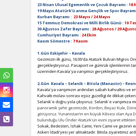
23 Nisan Ulusal Egemenlik ve Çocuk Bayramı :
18 
19 Mayıs Atatürk’ü anma Gençlik ve Spor Bayramı
Kurban Bayramı :
23 Mayıs / 24 Mayıs
15 Temmuz Demokrasi ve Milli Birlik Günü :
10 T
30 Ağustos Zafer Bayramı :
28 Ağustos / 29 Ağust
Cumhuriyet Bayramı
: 24 Ekim
Kasım Sömestre :
7 Kasım
1.Gün Eskişehir – Kavala
Gezimizin ilk günü, 16:00'da Atatürk Bulvarı Migros Ö
gerçekleştiryoruz. Pasaport ve gümrük işlemlerinin
üzerinden Kavala`ya varışımızı gerçekleştiriyoruz.
2.Gün Kavala – Selanik – Bitola (Manastır) – Resn
Kavala`ya
varışımızın
ardından sabah kahvaltısı ve en
Kahvaltı molası sonrası eşsiz guzelligi ile dikkat çeken
Selanik`e doğru yola çıkıyoruz. Selanik`e varışımıza
panoramik şehir gezimizde, Kordon, Beyaz Kule, Döner 
görüyoruz. Yunanistan’ın en büyük Kilisesi olan Aya 
bulunduğu Ulu Önder Atatürk'ün evini ziyaret ettikten
Sokak, Bedesten, İshak Camii, Yeni Camii ve gezinin 
Askeri İdadi'yesi yer almaktadır. Bitola ziyaretimiz ar