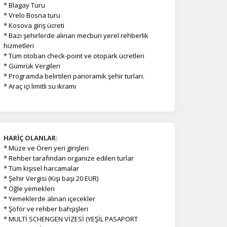
* Blagay Turu
* Vrelo Bosna turu
* Kosova giriş ücreti
* Bazı şehirlerde alınan mecburi yerel rehberlik
hizmetleri
* Tüm otoban check-point ve otopark ücretleri
* Gümrük Vergileri
* Programda belirtilen panoramik şehir turları.
* Araç içi limitli su ikramı
HARİÇ OLANLAR:
*
Müze ve Ören yeri girişleri
* Rehber tarafından organize edilen turlar
* Tüm kişisel harcamalar
* Şehir Vergisi (Kişi başı 20 EUR)
* Öğle yemekleri
* Yemeklerde alınan içecekler
* Şöför ve rehber bahşişleri
* MULTİ SCHENGEN VİZESİ (YEŞİL PASAPORT