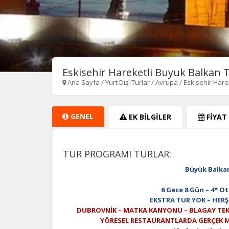
Eskisehir Hareketli Buyuk Balkan 
Ana Sayfa
/
Yurt Dışı Turlar
/
Avrupa
/
Eskisehir Har
GENEL
EK BİLGİLER
FİYAT
TUR PROGRAMI TURLAR:
Büyük Balka
6 Gece 8 Gün – 4* Ot
EKSTRA TUR YOK – HERŞ
DUBROVNİK – MATKA KANYONU – BLAGAY TEK
YÖRESEL RESTAURANTLARDA GERÇEK M