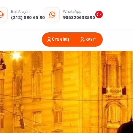
Bizi Arayın
WhatsApp
(212) 890 65 90
905320633590
ÜYE GİRİŞİ
KAYIT