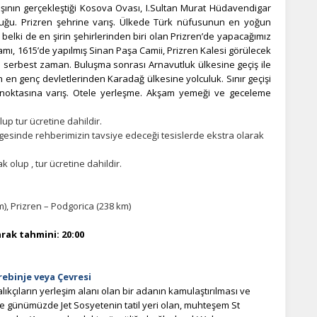
şının gerçekleştiği Kosova Ovası, I.Sultan Murat Hüdavendigar
luğu. Prizren şehrine varış. Ülkede Türk nüfusunun en yoğun
 belki de en şirin şehirlerinden biri olan Prizren’de yapacağımız
ı, 1615’de yapılmış Sinan Paşa Camii, Prizren Kalesi görülecek
in serbest zaman. Buluşma sonrası Arnavutluk ülkesine geçiş ile
n en genç devletlerinden Karadağ ülkesine yolculuk. Sınır geçişi
oktasına varış. Otele yerleşme. Akşam yemeği ve geceleme
up tur ücretine dahildir.
esinde rehberimizin tavsiye edeceği tesislerde ekstra olarak
 olup , tur ücretine dahildir.
km), Prizren – Podgorica (238 km)
rak tahmini: 20:00
rebinje veya Çevresi
kçıların yerleşim alanı olan bir adanın kamulaştırılması ve
ile günümüzde Jet Sosyetenin tatil yeri olan, muhteşem St