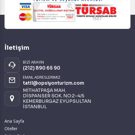
7607
İletişim
BİZİ ARAYIN
(212) 890 65 90
EMAIL ADRESLERIMIZ
tatil@opsiyonturizm.com
MİTHATPAŞA MAH.
DİSPANSER SOK. NO:2-4/5
KEMERBURGAZ EYÜPSULTAN
İSTANBUL
Ana Sayfa
Oteller