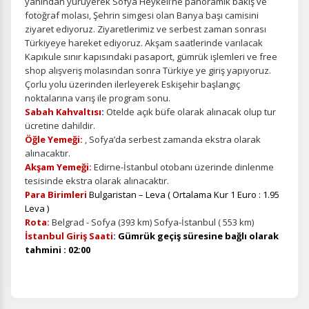
yanından yürüyerek Sofya Heykeli’ne panoramik bakış ve
fotoğraf molası, Şehrin simgesi olan Banya başı camisini
ziyaret ediyoruz. Ziyaretlerimiz ve serbest zaman sonrası
Türkiyeye hareket ediyoruz. Akşam saatlerinde varılacak
Kapıkule sınır kapısındaki pasaport, gümrük işlemleri ve free
shop alışveriş molasından sonra Türkiye ye giriş yapıyoruz.
Çorlu yolu üzerinden ilerleyerek Eskişehir başlangıç
noktalarına varış ile program sonu.
Sabah Kahvaltısı
:
Otelde açık büfe olarak alınacak olup tur
ücretine dahildir.
Öğle Yemeği:
, Sofya’da serbest zamanda ekstra olarak
alınacaktır.
Akşam Yemeği:
Edirne-İstanbul otobanı üzerinde dinlenme
tesisinde ekstra olarak alınacaktır.
Para Birimleri
Bulgaristan – Leva ( Ortalama Kur 1 Euro : 1.95
Leva )
Rota:
Belgrad - Sofya (393 km) Sofya-İstanbul ( 553 km)
İstanbul Giriş Saati
:
Gümrük geçiş süresine bağlı olarak
tahmini : 02:00