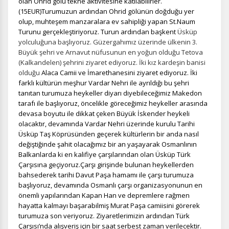
olan Ohrid gölü tekne aktivitesine katılabilirler.
(15EUR)Turumuzun ardından Ohrid gölünün doğduğu yer
olup, muhteşem manzaralara ev sahipliği yapan St.Naum
Turunu gerçekleştiriyoruz. Turun ardından başkent
Üsküp
yolculuğuna başlıyoruz. Güzergahımız üzerinde ülkenin 3.
Büyük şehri ve Arnavut nüfusunun en yoğun olduğu Tetova
(Kalkandelen) şehrini ziyaret ediyoruz. İki kız kardeşin banisi
olduğu
Alaca Camii ve İmarethanesini ziyaret ediyoruz.
İki
farklı kültürün meşhur Vardar Nehri ile ayrıldığı bu şehri
tanıtan turumuza heykeller diyarı diyebileceğimiz Makedon
tarafı ile başlıyoruz, öncelikle göreceğimiz heykeller arasında
devasa boyutu ile dikkat çeken Büyük İskender heykeli
olacaktır, devamında Vardar Nehri üzerinde kurulu Tarihi
Üsküp Taş Köprüsünden geçerek kültürlerin bir anda nasıl
değiştiğinde şahit olacağımız bir an yaşayarak Osmanlının
Balkanlarda ki en kalifiye çarşılarından olan Üsküp Türk
Çarşısına geçiyoruz.Çarşı girişinde bulunan heykellerden
bahsederek tarihi Davut Paşa hamamı ile çarşı turumuza
başlıyoruz, devamında Osmanlı çarşı organizasyonunun en
önemli yapılarından Kapan Han ve depremlere rağmen
hayatta kalmayı başarabilmiş Murat Paşa camiisini görerek
turumuza son veriyoruz. Ziyaretlerimizin ardından Türk
Çarşısı’nda alışveriş için bir saat serbest zaman verilecektir.