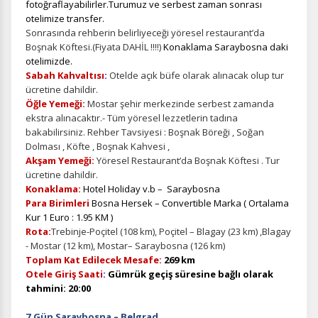
fotoğraflayabilirler.Turumuz ve serbest zaman sonrası
otelimize transfer.
Sonrasında rehberin belirliyeceği yöresel restaurant’da
Boşnak Köftesi.(Fiyata DAHİL !!!!)
Konaklama Saraybosna daki
otelimizde.
Sabah Kahvaltısı
:
Otelde açık büfe olarak alınacak olup tur
ücretine dahildir.
Öğle Yemeği:
Mostar şehir merkezinde serbest zamanda
ekstra alınacaktır.-
Tüm yöresel lezzetlerin tadına
bakabilirsiniz. Rehber Tavsiyesi : Boşnak Böreği , Soğan
Dolması , Köfte , Boşnak Kahvesi ,
Akşam Yemeği:
Yöresel Restaurant’da Boşnak Köftesi . Tur
ücretine dahildir.
Konaklama:
Hotel Holiday v.b – Saraybosna
Para Birimleri
Bosna Hersek – Convertible Marka ( Ortalama
Kur 1 Euro : 1.95 KM )
Rota:
Trebinje-Poçitel (108 km), Poçitel – Blagay (23 km) ,Blagay
- Mostar (12 km), Mostar– Saraybosna (126 km)
Toplam Kat Edilecek Mesafe:
269 km
Otele Giriş Saati
:
Gümrük
geçiş süresine bağlı olarak
tahmini: 20
:00
7.Gün Saraybosna – Belgrad