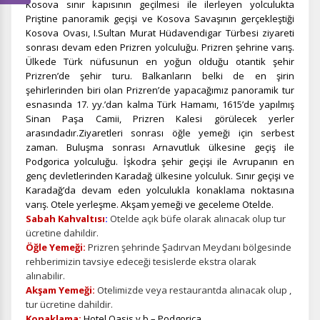
Kosova sınır kapısının geçilmesi ile ilerleyen yolculukta
Priştine panoramik geçişi ve Kosova Savaşının gerçekleştiği
Kosova Ovası, I.Sultan Murat Hüdavendigar Türbesi ziyareti
sonrası devam eden Prizren yolculuğu. Prizren şehrine varış.
Ülkede Türk nüfusunun en yoğun olduğu otantik şehir
Prizren’de şehir turu.
Balkanların belki de en şirin
şehirlerinden biri olan Prizren’de yapacağımız panoramik tur
esnasında 17. yy.’dan kalma Türk Hamamı, 1615’de yapılmış
Sinan Paşa Camii, Prizren Kalesi görülecek yerler
arasındadır.
Ziyaretleri sonrası öğle yemeği için serbest
zaman. Buluşma sonrası Arnavutluk ülkesine geçiş ile
Podgorica yolculuğu. İşkodra şehir geçişi ile Avrupanın en
genç devletlerinden Karadağ ülkesine yolculuk. Sınır geçişi ve
Karadağ’da devam eden yolculukla konaklama noktasına
varış. Otele yerleşme. Akşam yemeği ve geceleme Otelde.
Sabah Kahvaltısı
:
Otelde açık büfe olarak alınacak olup tur
ücretine dahildir.
Öğle Yemeği:
Prizren şehrinde Şadırvan Meydanı bölgesinde
rehberimizin tavsiye edeceği tesislerde ekstra olarak
alınabilir.
Akşam Yemeği:
Otelimizde veya restaurantda alınacak olup ,
tur ücretine dahildir.
Konaklama:
Hotel Oasis v.b – Podgorica