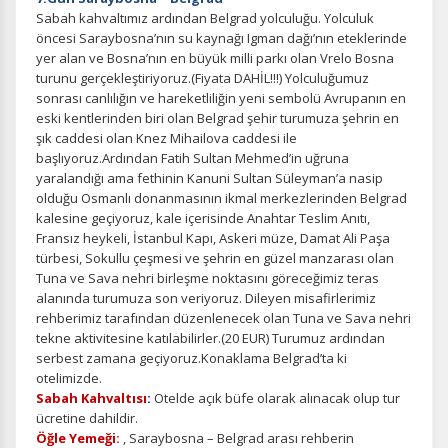
Sabah kahvaltımız ardından Belgrad yolculuğu. Yolculuk
öncesi Saraybosna’nın su kaynağı Igman dağı’nın eteklerinde
yer alan ve Bosna’nın en büyük milli parkı olan Vrelo Bosna
turunu gerçekleştiriyoruz.(Fiyata DAHİL!!!) Yolculuğumuz
sonrası canlılığın ve hareketliliğin yeni sembolü Avrupanın en
eski kentlerinden biri olan Belgrad şehir turumuza şehrin en
şık caddesi olan Knez Mihailova caddesi ile
başlıyoruz.Ardından Fatih Sultan Mehmed’in uğruna
yaralandığı ama fethinin Kanuni Sultan Süleyman’a nasip
olduğu Osmanlı donanmasının ikmal merkezlerinden Belgrad
kalesine geçiyoruz, kale içerisinde Anahtar Teslim Anıtı,
Fransız heykeli, İstanbul Kapı, Askeri müze, Damat Ali Paşa
türbesi, Sokullu çeşmesi ve şehrin en güzel manzarası olan
Tuna ve Sava nehri birleşme noktasını göreceğimiz teras
alanında turumuza son veriyoruz. Dileyen misafirlerimiz
rehberimiz tarafından düzenlenecek olan Tuna ve Sava nehri
tekne aktivitesine katılabilirler.(20 EUR) Turumuz ardından
serbest zamana geçiyoruz.Konaklama Belgrad’ta ki
otelimizde.
Sabah Kahvaltısı
:
Otelde açık büfe olarak alınacak olup tur
ücretine dahildir.
Öğle Yemeği:
, Saraybosna – Belgrad arası rehberin