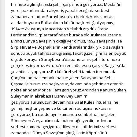
hizmete açılmıştır. Eski şehir çarşısında geziyoruz.
. Mostar'ın
yerel pazarlarından alışveriş yapabileceğiniz serbest
zamanın ardından Saraybosna`ya harket. Varis sonrasi
asırlar boyunca Balkanlar'ın kültür başkentliğini yapmış,
1914'te Avusturya-Macaristan Veliahdı Arşidük Franz
Ferdinand'ın Sırplar tarafından burada öldürülmesi üzerine
Birinci Dünya Savaşı'nın çıktığı yer olmuş, 1992 savaşında ise
Sırp, Hırvat ve Boşnaklar'ın kendi aralarındaki yıkıcı savaşları
sonucu büyük tahribata uğramış, fakat güzelliğini halen büyük
ölçüde koruyan Saraybosna'da panoramik şehir turumuzu
gerçekleştiriyoruz.
Avrupa’nın en müstesna çarşısı Başçarşı’da
gezintimizi yapıyoruz.Bu kültürel şehri tanıtan turumuzda
Çarşı’nın adeta sembolu haline gelen Saraybosna Sebil
Çeşme ile turumuza başlıyoruz, devamında şehrin en otantik
noktalarından Morica Han’ı görüyoruz.Ardından Kanuni Sultan
Süleyman’ın akrabası Hüsrev Bey Camii’ni
geziyoruz.Turumuzun devamında Saat Kulesi,ritüel haline
gelmiş meşhur çeşme ve kültürlerin buluşma noktasını
görüyoruz, bu cadde aynı zamanda sembol haline gelen
Sönmeyen Ateş anıtının da bulunduğu yerdir, ardından
serbest zamana geçiyoruz,dileyen misafirlerimiz serbest
zamanda 1.Dünya Savaşı’nın çıktığı Latin Köprüsünü