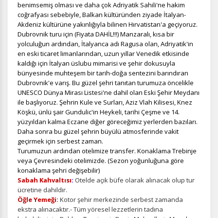
benimsemiş olması ve daha çok Adriyatik Sahili'ne hakim
ÇEREZ KULLANIM AYARLARINIZ
coğrafyası sebebiyle, Balkan kültüründen ziyade İtalyan-
Çerez tercihlerinizi
belirleyin
.
Akdeniz kültürüne yakınlığıyla bilinen Hırvatistan'a geçiyoruz.
Dubrovnik turu için (Fiyata DAHİL!!!) Manzaralı, kısa bir
Daha fazla bilgi için
KVKK bilgilendirmemizi
,
çerez kullanım
ve
yolculuğun ardından, İtalyanca adı Ragusa olan, Adriyatik'in
gizlilik koşullarını
inceleyebilirsiniz.
en eski ticaret limanlarından, uzun yıllar Venedik etkisinde
kaldığı için İtalyan üslubu mimarisi ve şehir dokusuyla
bünyesinde muhteşem bir tarih-doğa sentezini barındıran
Zorunlu Çerezler
HER ZAMAN AKTIF
Dubrovnik'e varış. Bu güzel şehri tanıtan turumuza öncelikle
UNESCO Dünya Mirası Listesi'ne dahil olan Eski Şehir Meydanı
Oturum yönetimi, güvenlik ve temel site işlevleri için
ile başlıyoruz. Şehrin Kule ve Surları, Aziz Vlah Kilisesi, Knez
gereklidir. Bu çerezler olmadan site düzgün çalışmaz ve
Köşkü, ünlü şair Gundulic'in Heykeli, tarihi Çeşme ve 14.
devre dışı bırakılamaz.
yüzyıldan kalma Eczane diğer göreceğimiz yerlerden bazıları.
Daha sonra bu güzel şehrin büyülü atmosferinde vakit
geçirmek için serbest zaman.
Turumuzun ardından otelimize transfer. Konaklama Trebinje
veya Çevresindeki otelimizde. (Sezon yoğunluğuna göre
İstatistik Çerezleri
konaklama şehri değişebilir)
Sabah Kahvaltısı
:
Otelde açık büfe olarak alınacak olup tur
Ziyaretçilerin siteyi nasıl kullandığını anonim olarak
ölçeriz. Hangi sayfaların popüler olduğunu ve
ücretine dahildir.
kullanıcıların nerede zorluk yaşadığını anlamamıza
Öğle Yemeği:
Kotor şehir merkezinde serbest zamanda
yardımcı olur.
ekstra alınacaktır.-
Tüm yöresel lezzetlerin tadına