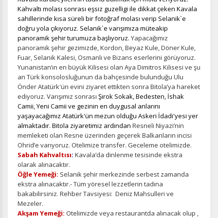
Kahvaltı molası sonrası eşsiz guzelligi ile dikkat çeken Kavala
sahillerinde kısa süreli bir fotoğraf molası verip Selanik`e
doğru yola çıkıyoruz. Selanik`e varışımıza müteakip
panoramik şehir turumuza başlıyoruz.
Yapacağımız
panoramik şehir gezimizde, Kordon, Beyaz Kule, Döner Kule,
Fuar, Selanik Kalesi, Osmanlı ve Bizans eserlerini görüyoruz.
Yunanistan’ın en büyük Kilisesi olan Aya Dimitros Kilisesi ve şu
an Türk konsolosluğunun da bahçesinde bulunduğu Ulu
Önder Atatürk'ün evini ziyaret ettikten sonra Bitola’ya hareket
ediyoruz. Varışımız sonrası
Şirok Sokak, Bedesten, İshak
Camii, Yeni Camii ve gezinin en duygusal anlarını
yaşayacağımız Atatürk'ün mezun olduğu Askeri İdadi'yesi yer
almaktadır. Bitola ziyaretimiz ardından
Resneli Niyazi’nin
memleketi olan Resne üzerinden geçerek Balkanların incisi
Ohrid’e varıyoruz. Otelimize transfer. Geceleme otelimizde.
Sabah Kahvaltısı
:
Kavala’da dinlenme tesisinde ekstra
olarak alınacaktır.
Öğle Yemeği:
Selanik şehir merkezinde serbest zamanda
ekstra alınacaktır.-
Tüm yöresel lezzetlerin tadına
bakabilirsiniz. Rehber Tavsiyesi: Deniz Mahsulleri ve
Mezeler.
Akşam Yemeği:
Otelimizde veya restaurantda alınacak olup ,