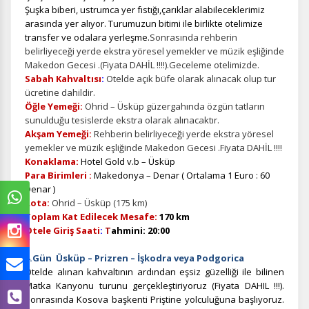
Şuşka biberi, ustrumca yer fıstığı,çarıklar alabileceklerimiz
arasında yer alıyor. Turumuzun bitimi ile birlikte otelimize
transfer ve odalara yerleşme.
Sonrasında rehberin
belirliyeceği yerde ekstra yöresel yemekler ve müzik eşliğinde
Makedon Gecesi .(Fiyata DAHİL !!!!).Geceleme otelimizde.
Sabah Kahvaltısı
:
Otelde açık büfe olarak alınacak olup tur
ücretine dahildir.
Öğle Yemeği:
Ohrid – Üsküp güzergahında özgün tatların
sunulduğu tesislerde ekstra olarak alınacaktır.
Akşam Yemeği:
Rehberin belirliyeceği yerde ekstra yöresel
yemekler ve müzik eşliğinde Makedon Gecesi .Fiyata DAHİL !!!!
Konaklama:
Hotel Gold v.b – Üsküp
Para Birimleri :
Makedonya – Denar ( Ortalama 1 Euro : 60
Denar )
Rota:
Ohrid – Üsküp (175 km)
Toplam Kat Edilecek Mesafe:
170 km
Otele Giriş Saati
:
T
ahmini: 20:00
4.Gün Üsküp – Prizren – İşkodra veya Podgorica
Otelde alınan kahvaltının ardından eşsiz güzelliği ile bilinen
Matka Kanyonu turunu gerçekleştiriyoruz (Fiyata DAHIL !!!).
Sonrasında Kosova başkenti Priştine yolculuğuna başlıyoruz.