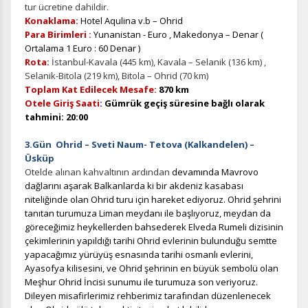
tur ücretine dahildir.
Konaklama:
Hotel Aqulina v.b – Ohrid
Para Birimleri :
Yunanistan - Euro , Makedonya – Denar (
Ortalama 1 Euro : 60 Denar )
Rota:
İstanbul-Kavala (445 km), Kavala – Selanik (136 km) ,
Selanik-Bitola (219 km), Bitola – Ohrid (70 km)
Toplam Kat Edilecek Mesafe:
870 km
Otele Giriş Saati
:
Gümrük geçiş süresine bağlı olarak
tahmini: 20:00
3.Gün Ohrid – Sveti Naum- Tetova (Kalkandelen) –
Üsküp
Otelde alınan kahvaltının ardından
devamında Mavrovo
dağlarını aşarak Balkanlarda ki bir akdeniz kasabası
niteliğinde olan Ohrid turu için hareket ediyoruz. Ohrid şehrini
tanıtan turumuza Liman meydanı ile başlıyoruz, meydan da
göreceğimiz heykellerden bahsederek Elveda Rumeli dizisinin
çekimlerinin yapıldığı tarihi Ohrid evlerinin bulunduğu semtte
yapacağımız yürüyüş esnasında tarihi osmanlı evlerini,
Ayasofya kilisesini, ve Ohrid şehrinin en büyük sembolü olan
Meşhur Ohrid İncisi sunumu ile turumuza son veriyoruz.
Dileyen misafirlerimiz rehberimiz tarafından düzenlenecek