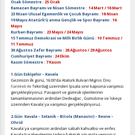
Ocak Sömestre :
25 Ocak
Ramazan Bayramı ve Nisan Sömestre :
14 Mart / 18 Mart
23 Nisan Ulusal Egemenlik ve Çocuk Bayramı :
18 Nisan
19 Mayıs Atatürk’ü anma Gençlik ve Spor Bayramı :
16
Mayıs
Kurban Bayramı :
23 Mayıs / 24 Mayıs
15 Temmuz Demokrasi ve Milli Birlik Günü :
10 Temmuz /
11 Temmuz
30 Ağustos Zafer Bayramı :
28 Ağustos / 29 Ağustos
Cumhuriyet Bayramı
: 24 Ekim
Kasım Sömestre :
7 Kasım
1.Gün Eskişehir – Kavala
Gezimizin ilk günü, 16:00'da Atatürk Bulvarı Migros Önü
hareketi ile
Tekirdağ üzerinden İpsala sınır kapısına varışımızı
gerçekleştiryoruz. Pasaport ve gümrük işlemlerinin
tamamlanmasının ardından Dedeağac , Gümülcine ve İskeçe
üzerinden Kavala`ya varışımızı gerçekleştiriyoruz.
2.Gün Kavala – Selanik – Bitola (Manastır) – Resne –
Ohrid
Kavala`ya
varışımızın
ardından sabah kahvaltısı ve enfes
Kavala kurabeyilerinin tadına bakmak için mola veriyoruz.