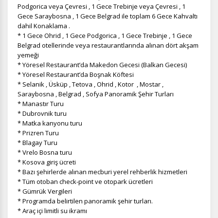
Podgorica veya Çevresi , 1 Gece Trebinje veya Çevresi , 1
Gece Saraybosna , 1 Gece Belgrad ile toplam 6 Gece Kahvaltı
dahil Konaklama .
* 1 Gece Ohrid , 1 Gece Podgorica , 1 Gece Trebinje , 1 Gece
Belgrad otellerinde veya restaurantlarında alınan dört akşam
yemeği
* Yöresel Restaurant’da Makedon Gecesi (Balkan Gecesi)
* Yöresel Restaurant’da Boşnak Köftesi
* Selanik , Üsküp , Tetova , Ohrid , Kotor , Mostar ,
Saraybosna , Belgrad , Sofya Panoramik Şehir Turları
* Manastır Turu
* Dubrovnik turu
* Matka kanyonu turu
* Prizren Turu
* Blagay Turu
* Vrelo Bosna turu
* Kosova giriş ücreti
* Bazı şehirlerde alınan mecburi yerel rehberlik hizmetleri
* Tüm otoban check-point ve otopark ücretleri
* Gümrük Vergileri
* Programda belirtilen panoramik şehir turları.
* Araç içi limitli su ikramı