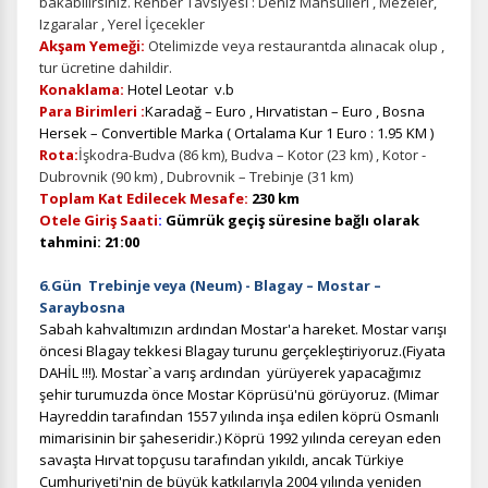
bakabilirsiniz. Rehber Tavsiyesi : Deniz Mahsulleri , Mezeler,
Izgaralar , Yerel İçecekler
Akşam Yemeği:
Otelimizde veya restaurantda alınacak olup ,
tur ücretine dahildir.
Konaklama:
Hotel Leotar v.b
Pazarlama Çerezleri
Para Birimleri :
Karadağ – Euro , Hırvatistan – Euro , Bosna
Size ve ilgi alanlarınıza uygun reklamlar göstermek için
Hersek – Convertible Marka ( Ortalama Kur 1 Euro : 1.95 KM )
kullanılır. Kapatırsanız reklamları görmeye devam
Rota:
İşkodra-Budva (86 km), Budva – Kotor (23 km) , Kotor -
edersiniz, ancak daha az alakalı olabilirler.
Dubrovnik (90 km) , Dubrovnik – Trebinje (31 km)
Toplam Kat Edilecek Mesafe:
230 km
Otele Giriş Saati
:
Gümrük geçiş süresine bağlı olarak
tahmini: 21:00
6.Gün Trebinje
veya (Neum)
- Blagay – Mostar –
Saraybosna
Tercihleri Kaydet
Sabah kahvaltımızın ardından Mostar'a hareket. Mostar varışı
öncesi Blagay tekkesi Blagay turunu gerçekleştiriyoruz.(Fiyata
DAHİL !!!).
Mostar`a varış ardından yürüyerek yapacağımız
şehir turumuzda önce Mostar Köprüsü'nü görüyoruz. (Mimar
Hayreddin tarafından 1557 yılında inşa edilen köprü Osmanlı
mimarisinin bir şaheseridir.) Köprü 1992 yılında cereyan eden
savaşta Hırvat topçusu tarafından yıkıldı, ancak Türkiye
Cumhuriyeti'nin de büyük katkılarıyla 2004 yılında yeniden