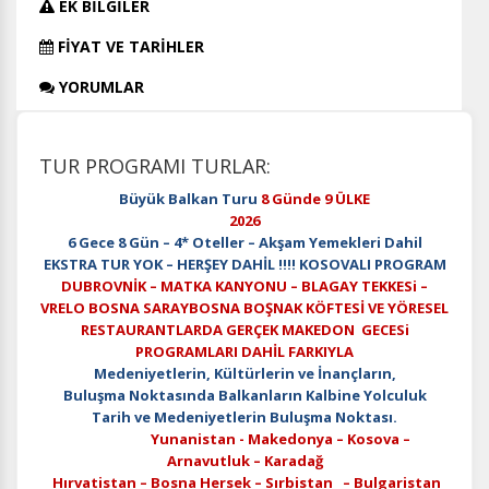
EK BİLGİLER
FİYAT VE TARİHLER
YORUMLAR
TUR PROGRAMI TURLAR:
Büyük Balkan Turu
8 Günde 9 ÜLKE
2026
6 Gece 8 Gün – 4* Oteller – Akşam Yemekleri Dahil
EKSTRA TUR YOK – HERŞEY DAHİL !!!! KOSOVALI PROGRAM
DUBROVNİK – MATKA KANYONU – BLAGAY TEKKESi –
VRELO BOSNA SARAYBOSNA BOŞNAK KÖFTESİ VE YÖRESEL
RESTAURANTLARDA GERÇEK MAKEDON GECESi
PROGRAMLARI DAHİL FARKIYLA
Medeniyetlerin, Kültürlerin ve İnançların,
Buluşma Noktasında Balkanların Kalbine Yolculuk
Tarih ve Medeniyetlerin Buluşma Noktası.
Yunanistan - Makedonya – Kosova –
Arnavutluk – Karadağ
Hırvatistan – Bosna Hersek – Sırbistan – Bulgaristan