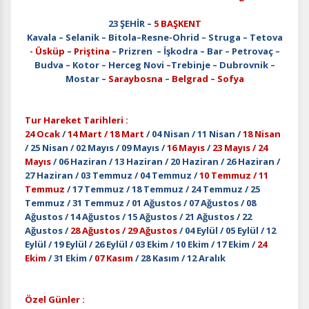
23 ŞEHİR –
5 BAŞKENT
Kavala – Selanik – Bitola–Resne-Ohrid – Struga – Tetova
-
Üsküp
–
Priştina
– Prizren – İşkodra – Bar – Petrovaç –
Budva – Kotor – Herceg Novi –Trebinje – Dubrovnik –
Mostar –
Saraybosna
–
Belgrad
–
Sofya
Tur Hareket Tarihleri :
24 Ocak
/
14 Mart / 18 Mart
/ 04 Nisan / 11 Nisan /
18 Nisan
/ 25 Nisan / 02 Mayıs / 09 Mayıs /
16 Mayıs
/
23 Mayıs / 24
Mayıs
/ 06 Haziran / 13 Haziran / 20 Haziran / 26 Haziran /
27 Haziran / 03 Temmuz / 04 Temmuz /
10 Temmuz / 11
Temmuz
/ 17 Temmuz / 18 Temmuz / 24 Temmuz / 25
Temmuz / 31 Temmuz / 01 Ağustos / 07 Ağustos / 08
Ağustos / 14 Ağustos / 15 Ağustos / 21 Ağustos / 22
Ağustos /
28 Ağustos / 29 Ağustos
/ 04 Eylül / 05 Eylül / 12
Eylül / 19 Eylül / 26 Eylül / 03 Ekim / 10 Ekim / 17 Ekim /
24
Ekim
/ 31 Ekim /
07 Kasım
/ 28 Kasım / 12 Aralık
Özel Günler :