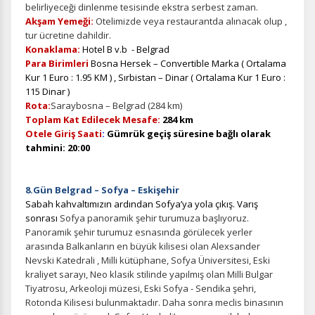
belirliyeceği dinlenme tesisinde ekstra serbest zaman.
Akşam Yemeği:
Otelimizde veya restaurantda alınacak olup ,
tur ücretine dahildir.
Konaklama:
Hotel B v.b - Belgrad
Para Birimleri
Bosna Hersek – Convertible Marka ( Ortalama
Kur 1 Euro : 1.95 KM ) , Sırbistan – Dinar ( Ortalama Kur 1 Euro :
115 Dinar )
Rota:
Saraybosna – Belgrad (284 km)
Toplam Kat Edilecek Mesafe:
284 km
Otele Giriş Saati
:
Gümrük
geçiş süresine bağlı olarak
tahmini: 20
:00
8.Gün Belgrad – Sofya –
Eskişehir
Sabah kahvaltımızın ardından Sofya’ya yola çıkış. Varış
sonrası
Sofya panoramik şehir turumuza başlıyoruz.
Panoramik şehir turumuz esnasında görülecek yerler
arasında Balkanların en büyük kilisesi olan Alexsander
Nevski Katedrali , Milli kütüphane, Sofya Üniversitesi, Eski
kraliyet sarayı, Neo klasik stilinde yapılmış olan Milli Bulgar
Tiyatrosu, Arkeoloji müzesi, Eski Sofya - Sendika şehri,
Rotonda Kilisesi bulunmaktadır. Daha sonra meclis binasının