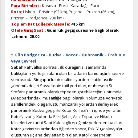
Para Birimleri :
Kosova - Euro , Karadağ – Euro
Rota:
Üsküp – Priştine (92 km), Priştine – Prizren (85 km),
Prizren – Podgorica (238 km)
Toplam Kat Edilecek Mesafe:
415 km
Otele Giriş Saati
:
Gümrük geçiş süresine bağlı olarak
tahmini: 20:00
5.Gün Podgorica - Budva – Kotor – Dubrovnik
– Trebinje
veya Çevresi
Sabah kahvaltısı sonrası ,
ilk
durağımız, zamanında
balıkçıların yerleşim alanı olan bir adanın kamulaştırılması ve
sonrasında Singapur’lu bir multimilyardere satılması ile
günümüzde Jet Sosyetenin tatil yeri olan, muhteşem St
Stefan’ı panaromik olarak tepeden görebileceğiniz bir mola.
(Araç parkındaki müsaitliğe bağlı olarak) Yolumuza Adriyatik
sahillerindeki olağanüstü manzaralı yollardan ilerleyerek
panoramik Budva geçişi ile Kotor Körfezi'nin içinde yer alan
Kotor'a varış. Kotor'da Eski Şehir, Aziz Tripun ve Nikola
Kiliseleri ve tarihi Saat Kulesi göreceğimiz yerlerden bazıları.
Kotor gezimizin ardından öğleden sonra, Eski Yugoslavya'yı
oluşturan üç ana devletten biri olan, Katolik mezhebini