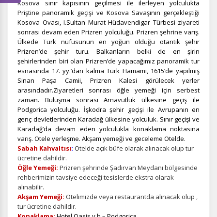
Kosova sınır kapısının geçilmesi ile ilerleyen yolculukta
Priştine panoramik geçişi ve Kosova Savaşının gerçekleştiği
Kosova Ovası, I.Sultan Murat Hüdavendigar Türbesi ziyareti
sonrası devam eden Prizren yolculuğu. Prizren şehrine varış.
Ülkede Türk nüfusunun en yoğun olduğu otantik şehir
Prizren’de şehir turu.
Balkanların belki de en şirin
şehirlerinden biri olan Prizren’de yapacağımız panoramik tur
esnasında 17. yy.’dan kalma Türk Hamamı, 1615’de yapılmış
Sinan Paşa Camii, Prizren Kalesi görülecek yerler
arasındadır.
Ziyaretleri sonrası öğle yemeği için serbest
zaman. Buluşma sonrası Arnavutluk ülkesine geçiş ile
Podgorica yolculuğu. İşkodra şehir geçişi ile Avrupanın en
genç devletlerinden Karadağ ülkesine yolculuk. Sınır geçişi ve
Karadağ’da devam eden yolculukla konaklama noktasına
varış. Otele yerleşme. Akşam yemeği ve geceleme Otelde.
Sabah Kahvaltısı
:
Otelde açık büfe olarak alınacak olup tur
ücretine dahildir.
Öğle Yemeği:
Prizren şehrinde Şadırvan Meydanı bölgesinde
rehberimizin tavsiye edeceği tesislerde ekstra olarak
alınabilir.
Akşam Yemeği:
Otelimizde veya restaurantda alınacak olup ,
tur ücretine dahildir.
Konaklama:
Hotel Oasis v.b – Podgorica