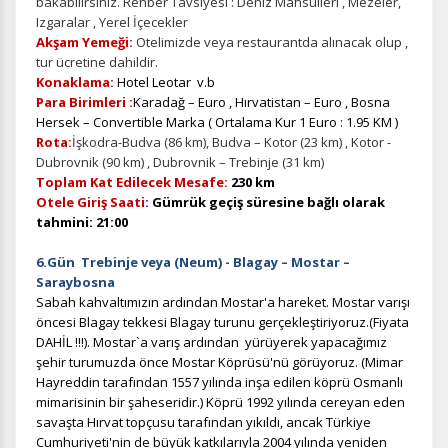
bakabilirsiniz. Rehber Tavsiyesi : Deniz Mahsulleri , Mezeler,
Izgaralar , Yerel İçecekler
Akşam Yemeği:
Otelimizde veya restaurantda alınacak olup ,
tur ücretine dahildir.
Konaklama:
Hotel Leotar v.b
Pazarlama Çerezleri
Para Birimleri :
Karadağ – Euro , Hırvatistan – Euro , Bosna
Size ve ilgi alanlarınıza uygun reklamlar göstermek için
Hersek – Convertible Marka ( Ortalama Kur 1 Euro : 1.95 KM )
kullanılır. Kapatırsanız reklamları görmeye devam
Rota:
İşkodra-Budva (86 km), Budva – Kotor (23 km) , Kotor -
edersiniz, ancak daha az alakalı olabilirler.
Dubrovnik (90 km) , Dubrovnik – Trebinje (31 km)
Toplam Kat Edilecek Mesafe:
230 km
Otele Giriş Saati
:
Gümrük geçiş süresine bağlı olarak
tahmini: 21:00
6.Gün Trebinje
veya (Neum)
- Blagay – Mostar –
Saraybosna
Tercihleri Kaydet
Sabah kahvaltımızın ardından Mostar'a hareket. Mostar varışı
öncesi Blagay tekkesi Blagay turunu gerçekleştiriyoruz.(Fiyata
DAHİL !!!).
Mostar`a varış ardından yürüyerek yapacağımız
şehir turumuzda önce Mostar Köprüsü'nü görüyoruz. (Mimar
Hayreddin tarafından 1557 yılında inşa edilen köprü Osmanlı
mimarisinin bir şaheseridir.) Köprü 1992 yılında cereyan eden
savaşta Hırvat topçusu tarafından yıkıldı, ancak Türkiye
Cumhuriyeti'nin de büyük katkılarıyla 2004 yılında yeniden