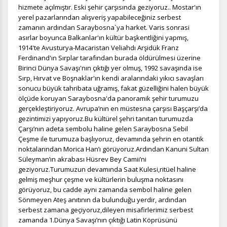
hizmete açılmıştır. Eski şehir çarşısında geziyoruz.
. Mostar'ın
yerel pazarlarından alışveriş yapabileceğiniz serbest
zamanın ardından Saraybosna`ya harket. Varis sonrasi
asırlar boyunca Balkanlar'ın kültür başkentliğini yapmış,
1914'te Avusturya-Macaristan Veliahdı Arşidük Franz
Ferdinand'ın Sırplar tarafından burada öldürülmesi üzerine
Birinci Dünya Savaşı'nın çıktığı yer olmuş, 1992 savaşında ise
Sırp, Hırvat ve Boşnaklar'ın kendi aralarındaki yıkıcı savaşları
sonucu büyük tahribata uğramış, fakat güzelliğini halen büyük
ölçüde koruyan Saraybosna'da panoramik şehir turumuzu
gerçekleştiriyoruz.
Avrupa’nın en müstesna çarşısı Başçarşı’da
gezintimizi yapıyoruz.Bu kültürel şehri tanıtan turumuzda
Çarşı’nın adeta sembolu haline gelen Saraybosna Sebil
Çeşme ile turumuza başlıyoruz, devamında şehrin en otantik
noktalarından Morica Han’ı görüyoruz.Ardından Kanuni Sultan
Süleyman’ın akrabası Hüsrev Bey Camii’ni
geziyoruz.Turumuzun devamında Saat Kulesi,ritüel haline
gelmiş meşhur çeşme ve kültürlerin buluşma noktasını
görüyoruz, bu cadde aynı zamanda sembol haline gelen
Sönmeyen Ateş anıtının da bulunduğu yerdir, ardından
serbest zamana geçiyoruz,dileyen misafirlerimiz serbest
zamanda 1.Dünya Savaşı’nın çıktığı Latin Köprüsünü