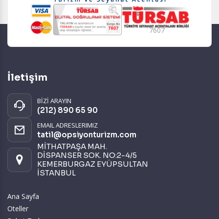
7607
İletişim
BİZİ ARAYIN
(212) 890 65 90
EMAIL ADRESLERIMIZ
tatil@opsiyonturizm.com
MİTHATPAŞA MAH.
DİSPANSER SOK. NO:2-4/5
KEMERBURGAZ EYÜPSULTAN
İSTANBUL
Ana Sayfa
Oteller