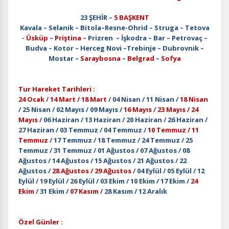
23 ŞEHİR –
5 BAŞKENT
Kavala – Selanik – Bitola–Resne-Ohrid – Struga – Tetova
-
Üsküp
–
Priştina
– Prizren – İşkodra – Bar – Petrovaç –
Budva – Kotor – Herceg Novi –Trebinje – Dubrovnik –
Mostar –
Saraybosna
–
Belgrad
–
Sofya
Tur Hareket Tarihleri :
24 Ocak
/
14 Mart / 18 Mart
/ 04 Nisan / 11 Nisan /
18 Nisan
/ 25 Nisan / 02 Mayıs / 09 Mayıs /
16 Mayıs
/
23 Mayıs / 24
Mayıs
/ 06 Haziran / 13 Haziran / 20 Haziran / 26 Haziran /
27 Haziran / 03 Temmuz / 04 Temmuz /
10 Temmuz / 11
Temmuz
/ 17 Temmuz / 18 Temmuz / 24 Temmuz / 25
Temmuz / 31 Temmuz / 01 Ağustos / 07 Ağustos / 08
Ağustos / 14 Ağustos / 15 Ağustos / 21 Ağustos / 22
Ağustos /
28 Ağustos / 29 Ağustos
/ 04 Eylül / 05 Eylül / 12
Eylül / 19 Eylül / 26 Eylül / 03 Ekim / 10 Ekim / 17 Ekim /
24
Ekim
/ 31 Ekim /
07 Kasım
/ 28 Kasım / 12 Aralık
Özel Günler :