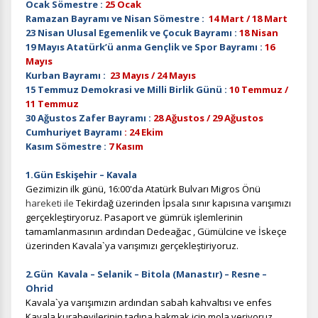
Ocak Sömestre :
25 Ocak
Ramazan Bayramı ve Nisan Sömestre :
14 Mart / 18 Mart
23 Nisan Ulusal Egemenlik ve Çocuk Bayramı :
18 Nisan
19 Mayıs Atatürk’ü anma Gençlik ve Spor Bayramı :
16
Mayıs
Kurban Bayramı :
23 Mayıs / 24 Mayıs
15 Temmuz Demokrasi ve Milli Birlik Günü :
10 Temmuz /
11 Temmuz
30 Ağustos Zafer Bayramı :
28 Ağustos / 29 Ağustos
Cumhuriyet Bayramı
: 24 Ekim
Kasım Sömestre :
7 Kasım
1.Gün Eskişehir – Kavala
Gezimizin ilk günü, 16:00'da Atatürk Bulvarı Migros Önü
hareketi ile
Tekirdağ üzerinden İpsala sınır kapısına varışımızı
gerçekleştiryoruz. Pasaport ve gümrük işlemlerinin
tamamlanmasının ardından Dedeağac , Gümülcine ve İskeçe
üzerinden Kavala`ya varışımızı gerçekleştiriyoruz.
2.Gün Kavala – Selanik – Bitola (Manastır) – Resne –
Ohrid
Kavala`ya
varışımızın
ardından sabah kahvaltısı ve enfes
Kavala kurabeyilerinin tadına bakmak için mola veriyoruz.