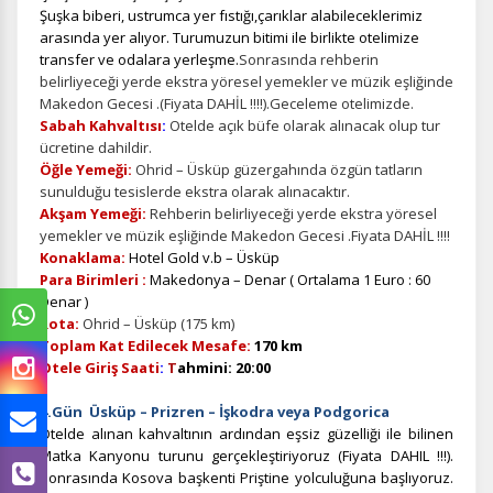
Şuşka biberi, ustrumca yer fıstığı,çarıklar alabileceklerimiz
arasında yer alıyor. Turumuzun bitimi ile birlikte otelimize
transfer ve odalara yerleşme.
Sonrasında rehberin
belirliyeceği yerde ekstra yöresel yemekler ve müzik eşliğinde
Makedon Gecesi .(Fiyata DAHİL !!!!).Geceleme otelimizde.
Sabah Kahvaltısı
:
Otelde açık büfe olarak alınacak olup tur
ücretine dahildir.
Öğle Yemeği:
Ohrid – Üsküp güzergahında özgün tatların
sunulduğu tesislerde ekstra olarak alınacaktır.
Akşam Yemeği:
Rehberin belirliyeceği yerde ekstra yöresel
yemekler ve müzik eşliğinde Makedon Gecesi .Fiyata DAHİL !!!!
Konaklama:
Hotel Gold v.b – Üsküp
Para Birimleri :
Makedonya – Denar ( Ortalama 1 Euro : 60
Denar )
Rota:
Ohrid – Üsküp (175 km)
Toplam Kat Edilecek Mesafe:
170 km
Otele Giriş Saati
:
T
ahmini: 20:00
4.Gün Üsküp – Prizren – İşkodra veya Podgorica
Otelde alınan kahvaltının ardından eşsiz güzelliği ile bilinen
Matka Kanyonu turunu gerçekleştiriyoruz (Fiyata DAHIL !!!).
Sonrasında Kosova başkenti Priştine yolculuğuna başlıyoruz.