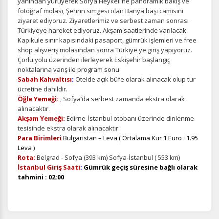
yanından yürüyerek Sofya Heykeli’ne panoramik bakış ve
fotoğraf molası, Şehrin simgesi olan Banya başı camisini
ziyaret ediyoruz. Ziyaretlerimiz ve serbest zaman sonrası
Türkiyeye hareket ediyoruz. Akşam saatlerinde varılacak
Kapıkule sınır kapısındaki pasaport, gümrük işlemleri ve free
shop alışveriş molasından sonra Türkiye ye giriş yapıyoruz.
Çorlu yolu üzerinden ilerleyerek Eskişehir başlangıç
noktalarına varış ile program sonu.
Sabah Kahvaltısı
:
Otelde açık büfe olarak alınacak olup tur
ücretine dahildir.
Öğle Yemeği:
, Sofya’da serbest zamanda ekstra olarak
alınacaktır.
Akşam Yemeği:
Edirne-İstanbul otobanı üzerinde dinlenme
tesisinde ekstra olarak alınacaktır.
Para Birimleri
Bulgaristan – Leva ( Ortalama Kur 1 Euro : 1.95
Leva )
Rota:
Belgrad - Sofya (393 km) Sofya-İstanbul ( 553 km)
İstanbul Giriş Saati
:
Gümrük geçiş süresine bağlı olarak
tahmini : 02:00