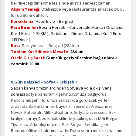
belirliyeceği dinlenme tesisinde ekstra serbest zaman.
Akşam Yemeği:
Otelimizde veya restaurantda alınacak olup ,
tur ücretine dahildir.
Konaklama:
Hotel B v.b - Belgrad
Para Birimleri
Bosna Hersek – Convertible Marka ( Ortalama
Kur 1 Euro : 1.95 KM ) , Sırbistan – Dinar ( Ortalama Kur 1 Euro :
115 Dinar )
Rota:
Saraybosna – Belgrad (284 km)
Toplam Kat Edilecek Mesafe:
284 km
Otele Giriş Saati
:
Gümrük
geçiş süresine bağlı olarak
tahmini: 20
:00
8.Gün Belgrad – Sofya –
Eskişehir
Sabah kahvaltımızın ardından Sofya’ya yola çıkış. Varış
sonrası
Sofya panoramik şehir turumuza başlıyoruz.
Panoramik şehir turumuz esnasında görülecek yerler
arasında Balkanların en büyük kilisesi olan Alexsander
Nevski Katedrali , Milli kütüphane, Sofya Üniversitesi, Eski
kraliyet sarayı, Neo klasik stilinde yapılmış olan Milli Bulgar
Tiyatrosu, Arkeoloji müzesi, Eski Sofya - Sendika şehri,
Rotonda Kilisesi bulunmaktadır. Daha sonra meclis binasının