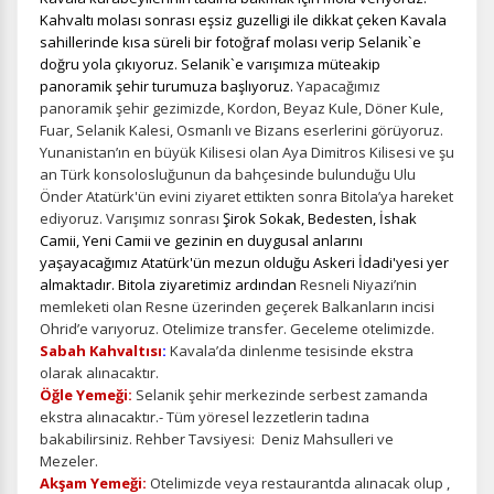
Kahvaltı molası sonrası eşsiz guzelligi ile dikkat çeken Kavala
sahillerinde kısa süreli bir fotoğraf molası verip Selanik`e
doğru yola çıkıyoruz. Selanik`e varışımıza müteakip
panoramik şehir turumuza başlıyoruz.
Yapacağımız
panoramik şehir gezimizde, Kordon, Beyaz Kule, Döner Kule,
Fuar, Selanik Kalesi, Osmanlı ve Bizans eserlerini görüyoruz.
Yunanistan’ın en büyük Kilisesi olan Aya Dimitros Kilisesi ve şu
an Türk konsolosluğunun da bahçesinde bulunduğu Ulu
Önder Atatürk'ün evini ziyaret ettikten sonra Bitola’ya hareket
ediyoruz. Varışımız sonrası
Şirok Sokak, Bedesten, İshak
Camii, Yeni Camii ve gezinin en duygusal anlarını
yaşayacağımız Atatürk'ün mezun olduğu Askeri İdadi'yesi yer
almaktadır. Bitola ziyaretimiz ardından
Resneli Niyazi’nin
memleketi olan Resne üzerinden geçerek Balkanların incisi
Ohrid’e varıyoruz. Otelimize transfer. Geceleme otelimizde.
Sabah Kahvaltısı
:
Kavala’da dinlenme tesisinde ekstra
olarak alınacaktır.
Öğle Yemeği:
Selanik şehir merkezinde serbest zamanda
ekstra alınacaktır.-
Tüm yöresel lezzetlerin tadına
bakabilirsiniz. Rehber Tavsiyesi: Deniz Mahsulleri ve
Mezeler.
Akşam Yemeği:
Otelimizde veya restaurantda alınacak olup ,