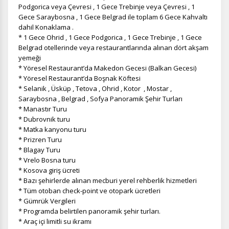
Podgorica veya Çevresi , 1 Gece Trebinje veya Çevresi , 1
Gece Saraybosna , 1 Gece Belgrad ile toplam 6 Gece Kahvaltı
dahil Konaklama .
* 1 Gece Ohrid , 1 Gece Podgorica , 1 Gece Trebinje , 1 Gece
Belgrad otellerinde veya restaurantlarında alınan dört akşam
yemeği
* Yöresel Restaurant’da Makedon Gecesi (Balkan Gecesi)
* Yöresel Restaurant’da Boşnak Köftesi
* Selanik , Üsküp , Tetova , Ohrid , Kotor , Mostar ,
Saraybosna , Belgrad , Sofya Panoramik Şehir Turları
* Manastır Turu
* Dubrovnik turu
* Matka kanyonu turu
* Prizren Turu
* Blagay Turu
* Vrelo Bosna turu
* Kosova giriş ücreti
* Bazı şehirlerde alınan mecburi yerel rehberlik hizmetleri
* Tüm otoban check-point ve otopark ücretleri
* Gümrük Vergileri
* Programda belirtilen panoramik şehir turları.
* Araç içi limitli su ikramı