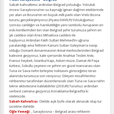
Sabah kahvaltımız ardından Belgrad yolculuğu. Yolculuk
öncesi Saraybosna’nın su kaynağı Igman dağı’nın eteklerinde
yer alan ve Bosna’nın en büyük milli parkı olan Vrelo Bosna
turunu gerçekleştiriyoruz.(Fiyata DAHİL!!!) Yolculuğumuz
sonrası canlılığın ve hareketliliğin yeni sembolü Avrupanın en
eski kentlerinden biri olan Belgrad şehir turumuza şehrin en
şık caddesi olan Knez Mihailova caddesi ile
başlıyoruz.Ardından Fatih Sultan Mehmed’in uğruna
yaralandığı ama fethinin Kanuni Sultan Süleyman’a nasip
olduğu Osmanlı donanmasının ikmal merkezlerinden Belgrad
kalesine geçiyoruz, kale içerisinde Anahtar Teslim Anıtı,
Fransız heykeli, İstanbul Kapı, Askeri müze, Damat Ali Paşa
türbesi, Sokullu çeşmesi ve şehrin en güzel manzarası olan
Tuna ve Sava nehri birleşme noktasını göreceğimiz teras
alanında turumuza son veriyoruz. Dileyen misafirlerimiz
rehberimiz tarafından düzenlenecek olan Tuna ve Sava nehri
tekne aktivitesine katılabilirler.(20 EUR) Turumuz ardından
serbest zamana geçiyoruz.Konaklama Belgrad’ta ki
otelimizde.
Sabah Kahvaltısı
:
Otelde açık büfe olarak alınacak olup tur
ücretine dahildir.
Öğle Yemeği:
, Saraybosna – Belgrad arası rehberin