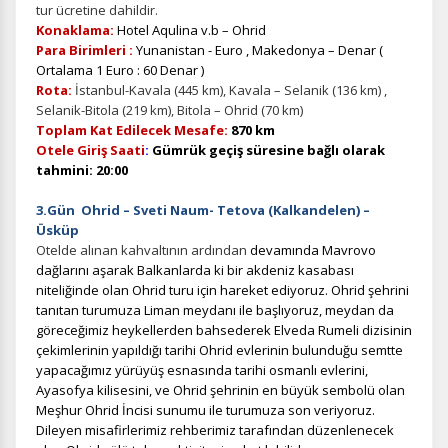
tur ücretine dahildir.
Konaklama:
Hotel Aqulina v.b – Ohrid
Para Birimleri :
Yunanistan - Euro , Makedonya – Denar (
Ortalama 1 Euro : 60 Denar )
Rota:
İstanbul-Kavala (445 km), Kavala – Selanik (136 km) ,
Selanik-Bitola (219 km), Bitola – Ohrid (70 km)
Toplam Kat Edilecek Mesafe:
870 km
Otele Giriş Saati
:
Gümrük geçiş süresine bağlı olarak
tahmini: 20:00
3.Gün Ohrid – Sveti Naum- Tetova (Kalkandelen) –
Üsküp
Otelde alınan kahvaltının ardından
devamında Mavrovo
dağlarını aşarak Balkanlarda ki bir akdeniz kasabası
niteliğinde olan Ohrid turu için hareket ediyoruz. Ohrid şehrini
tanıtan turumuza Liman meydanı ile başlıyoruz, meydan da
göreceğimiz heykellerden bahsederek Elveda Rumeli dizisinin
çekimlerinin yapıldığı tarihi Ohrid evlerinin bulunduğu semtte
yapacağımız yürüyüş esnasında tarihi osmanlı evlerini,
Ayasofya kilisesini, ve Ohrid şehrinin en büyük sembolü olan
Meşhur Ohrid İncisi sunumu ile turumuza son veriyoruz.
Dileyen misafirlerimiz rehberimiz tarafından düzenlenecek