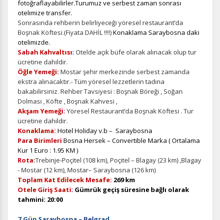
fotoğraflayabilirler.Turumuz ve serbest zaman sonrası
otelimize transfer.
Sonrasında rehberin belirliyeceği yöresel restaurant’da
Boşnak Köftesi.(Fiyata DAHİL !!!!)
Konaklama Saraybosna daki
otelimizde.
Sabah Kahvaltısı
:
Otelde açık büfe olarak alınacak olup tur
ücretine dahildir.
Öğle Yemeği:
Mostar şehir merkezinde serbest zamanda
ekstra alınacaktır.-
Tüm yöresel lezzetlerin tadına
bakabilirsiniz. Rehber Tavsiyesi : Boşnak Böreği , Soğan
Dolması , Köfte , Boşnak Kahvesi ,
Akşam Yemeği:
Yöresel Restaurant’da Boşnak Köftesi . Tur
ücretine dahildir.
Konaklama:
Hotel Holiday v.b – Saraybosna
Para Birimleri
Bosna Hersek – Convertible Marka ( Ortalama
Kur 1 Euro : 1.95 KM )
Rota:
Trebinje-Poçitel (108 km), Poçitel – Blagay (23 km) ,Blagay
- Mostar (12 km), Mostar– Saraybosna (126 km)
Toplam Kat Edilecek Mesafe:
269 km
Otele Giriş Saati
:
Gümrük
geçiş süresine bağlı olarak
tahmini: 20
:00
7.Gün Saraybosna – Belgrad