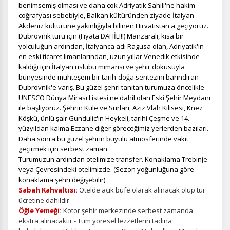
benimsemiş olması ve daha çok Adriyatik Sahili'ne hakim
ÇEREZ KULLANIM AYARLARINIZ
coğrafyası sebebiyle, Balkan kültüründen ziyade İtalyan-
Çerez tercihlerinizi
belirleyin
.
Akdeniz kültürüne yakınlığıyla bilinen Hırvatistan'a geçiyoruz.
Dubrovnik turu için (Fiyata DAHİL!!!) Manzaralı, kısa bir
Daha fazla bilgi için
KVKK bilgilendirmemizi
,
çerez kullanım
ve
yolculuğun ardından, İtalyanca adı Ragusa olan, Adriyatik'in
gizlilik koşullarını
inceleyebilirsiniz.
en eski ticaret limanlarından, uzun yıllar Venedik etkisinde
kaldığı için İtalyan üslubu mimarisi ve şehir dokusuyla
bünyesinde muhteşem bir tarih-doğa sentezini barındıran
Zorunlu Çerezler
HER ZAMAN AKTIF
Dubrovnik'e varış. Bu güzel şehri tanıtan turumuza öncelikle
UNESCO Dünya Mirası Listesi'ne dahil olan Eski Şehir Meydanı
Oturum yönetimi, güvenlik ve temel site işlevleri için
ile başlıyoruz. Şehrin Kule ve Surları, Aziz Vlah Kilisesi, Knez
gereklidir. Bu çerezler olmadan site düzgün çalışmaz ve
Köşkü, ünlü şair Gundulic'in Heykeli, tarihi Çeşme ve 14.
devre dışı bırakılamaz.
yüzyıldan kalma Eczane diğer göreceğimiz yerlerden bazıları.
Daha sonra bu güzel şehrin büyülü atmosferinde vakit
geçirmek için serbest zaman.
Turumuzun ardından otelimize transfer. Konaklama Trebinje
veya Çevresindeki otelimizde. (Sezon yoğunluğuna göre
İstatistik Çerezleri
konaklama şehri değişebilir)
Sabah Kahvaltısı
:
Otelde açık büfe olarak alınacak olup tur
Ziyaretçilerin siteyi nasıl kullandığını anonim olarak
ölçeriz. Hangi sayfaların popüler olduğunu ve
ücretine dahildir.
kullanıcıların nerede zorluk yaşadığını anlamamıza
Öğle Yemeği:
Kotor şehir merkezinde serbest zamanda
yardımcı olur.
ekstra alınacaktır.-
Tüm yöresel lezzetlerin tadına