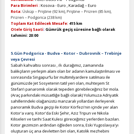
Para Birimleri :
Kosova - Euro , Karadağ – Euro
Rota:
Üsküp – Priştine (92 km), Priştine – Prizren (85 km),
Prizren – Podgorica (238 km)
Toplam Kat Edilecek Mesafe:
415 km
Otele Giriş Saati
:
Gümrük geçiş süresine bağlı olarak
tahmini: 20:00
5.Gün Podgorica - Budva – Kotor – Dubrovnik
– Trebinje
veya Çevresi
Sabah kahvaltısı sonrası ,
ilk
durağımız, zamanında
balıkçıların yerleşim alanı olan bir adanın kamulaştırılması ve
sonrasında Singapur’lu bir multimilyardere satılması ile
günümüzde Jet Sosyetenin tatil yeri olan, muhteşem St
Stefan’ı panaromik olarak tepeden görebileceğiniz bir mola.
(Araç parkındaki müsaitliğe bağlı olarak) Yolumuza Adriyatik
sahillerindeki olağanüstü manzaralı yollardan ilerleyerek
panoramik Budva geçişi ile Kotor Körfezi'nin içinde yer alan
Kotor'a varış. Kotor'da Eski Şehir, Aziz Tripun ve Nikola
Kiliseleri ve tarihi Saat Kulesi göreceğimiz yerlerden bazıları.
Kotor gezimizin ardından öğleden sonra, Eski Yugoslavya'yı
oluşturan üç ana devletten biri olan, Katolik mezhebini