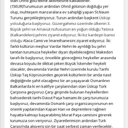
olan Ohrid gölü tekne aktivitesine katılabilirler.
(15EUR)Turumuzun ardından Ohrid gölünün doğduğu yer
olup, muhteşem manzaralara ev sahipliği yapan St.Naum
Turunu gerçekleştiriyoruz. Turun ardından başkent
Üsküp
yolculuğuna başlıyoruz. Güzergahımız üzerinde ülkenin 3.
Büyük şehri ve Arnavut nüfusunun en yoğun olduğu Tetova
(Kalkandelen) şehrini ziyaret ediyoruz. İki kız kardeşin banisi
olduğu
Alaca Camii ve İmarethanesini ziyaret ediyoruz.
İki
farklı kültürün meşhur Vardar Nehri ile ayrıldığı bu şehri
tanıtan turumuza heykeller diyarı diyebileceğimiz Makedon
tarafı ile başlıyoruz, öncelikle göreceğimiz heykeller arasında
devasa boyutu ile dikkat çeken Büyük İskender heykeli
olacaktır, devamında Vardar Nehri üzerinde kurulu Tarihi
Üsküp Taş Köprüsünden geçerek kültürlerin bir anda nasıl
değiştiğinde şahit olacağımız bir an yaşayarak Osmanlının
Balkanlarda ki en kalifiye çarşılarından olan Üsküp Türk
Çarşısına geçiyoruz.Çarşı girişinde bulunan heykellerden
bahsederek tarihi Davut Paşa hamamı ile çarşı turumuza
başlıyoruz, devamında Osmanlı çarşı organizasyonunun en
önemli yapılarından Kapan Han ve depremlere rağmen
hayatta kalmayı başarabilmiş Murat Paşa camiisini görerek
turumuza son veriyoruz. Ziyaretlerimizin ardından Türk
Çarşısı’nda alışveriş için bir saat serbest zaman verilecektir.