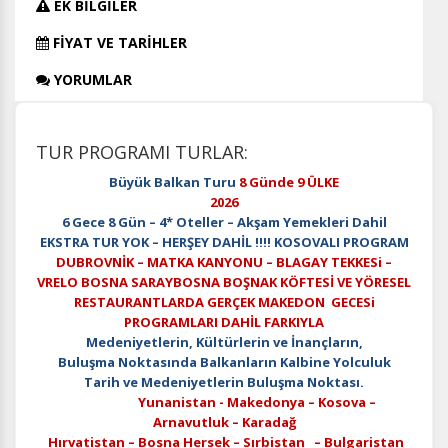
EK BİLGİLER
FİYAT VE TARİHLER
YORUMLAR
TUR PROGRAMI TURLAR:
Büyük Balkan Turu
8 Günde 9 ÜLKE
2026
6 Gece 8 Gün – 4* Oteller – Akşam Yemekleri Dahil
EKSTRA TUR YOK – HERŞEY DAHİL !!!! KOSOVALI PROGRAM
DUBROVNİK – MATKA KANYONU – BLAGAY TEKKESi –
VRELO BOSNA SARAYBOSNA BOŞNAK KÖFTESİ VE YÖRESEL
RESTAURANTLARDA GERÇEK MAKEDON GECESi
PROGRAMLARI DAHİL FARKIYLA
Medeniyetlerin, Kültürlerin ve İnançların,
Buluşma Noktasında Balkanların Kalbine Yolculuk
Tarih ve Medeniyetlerin Buluşma Noktası.
Yunanistan - Makedonya – Kosova –
Arnavutluk – Karadağ
Hırvatistan – Bosna Hersek – Sırbistan – Bulgaristan