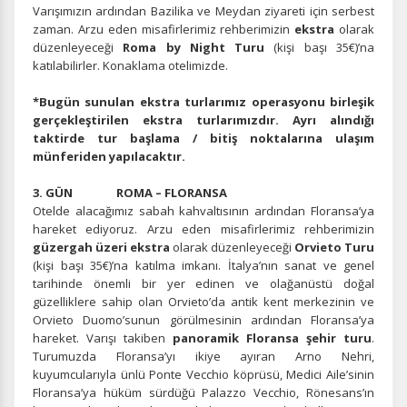
Varışımızın ardından Bazilika ve Meydan ziyareti için serbest
zaman. Arzu eden misafirlerimiz rehberimizin
ekstra
olarak
düzenleyeceği
Roma by Night Turu
(kişi başı 35€)’na
katılabilirler. Konaklama otelimizde.
*Bugün sunulan ekstra turlarımız operasyonu birleşik
gerçekleştirilen ekstra turlarımızdır. Ayrı alındığı
taktirde tur başlama / bitiş noktalarına ulaşım
münferiden yapılacaktır.
3. GÜN ROMA – FLORANSA
Otelde alacağımız sabah kahvaltısının ardından Floransa’ya
hareket ediyoruz. Arzu eden misafirlerimiz rehberimizin
güzergah üzeri ekstra
olarak düzenleyeceği
Orvieto Turu
(kişi başı 35€)’na katılma imkanı. İtalya’nın sanat ve genel
tarihinde önemli bir yer edinen ve olağanüstü doğal
güzelliklere sahip olan Orvieto’da antik kent merkezinin ve
Orvieto Duomo’sunun görülmesinin ardından Floransa’ya
hareket. Varışı takiben
panoramik Floransa şehir turu
.
Turumuzda Floransa’yı ikiye ayıran Arno Nehri,
kuyumcularıyla ünlü Ponte Vecchio köprüsü, Medici Aile’sinin
Floransa’ya hüküm sürdüğü Palazzo Vecchio, Rönesans’ın