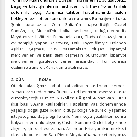
Yolları kontuarı önünde siz değerli misafirlerimiz buluşuyoruz.
Bagaj ve bilet işlemlerinin ardından Türk Hava Yolları tarifeli
seferi ile uçuş. Varışımızı takiben havalimanında bizleri
bekleyen özel otobüsümüz ile
panoramik Roma şehir turu
.
Şehir turumuzda Cem Sultan’ın hapsedildiği Castel
Sant’Angelo, Mussoli’nin halka seslenmiş olduğu Venedik
Meydanı ve II. Vittorio Emmauele anıtı, Gladyatör savaşlarına
ev sahipliği yapan Kolezyum, Tatlı Hayat filmiyle ünlenen
Aşıklar Çeşmesi, 135 basamaktan oluşan İspanyol
merdivenleri ve batık gemi çeşmesini bulunduran İspanyol
merdivenleri görülecek yerler arasındadır. Tur sonrası
otelimize transfer. Konaklama otelimizde.
2. GÜN ROMA
Otelde alacağımız sabah kahvaltısının ardından serbest
zaman. Arzu eden misafirlerimiz rehberimizin
ekstra
olarak
düzenleyeceği
Outlet & Göller Bölgesi & Vatikan Turu
(kişi başı 80€)’na katılabilirler. Papaların yaz dönemlerinde
yaşadığı doğal güzelliklerin olduğu bölge ve sürekli yaşamak
isteyeceğiniz, dağ çileği ile ünlü Nemi köyü gezildikten sonra
İtalya'nın en ünlü alışveriş Castel Romano Outlet bölgesinde
alışveirş için serbest zaman. Ardından Hristiyanlık’ın merkezi
olarak kabul edilen San Pietro Meydanı’na hareket ediyoruz.