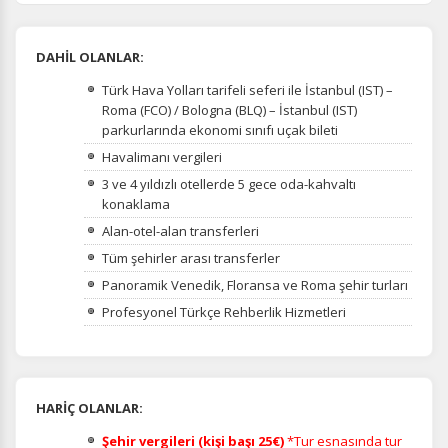
DAHİL OLANLAR:
Türk Hava Yolları tarifeli seferi ile İstanbul (IST) –
Roma (FCO) / Bologna (BLQ) – İstanbul (IST)
parkurlarında ekonomi sınıfı uçak bileti
Havalimanı vergileri
3 ve 4 yıldızlı otellerde 5 gece oda-kahvaltı
konaklama
Alan-otel-alan transferleri
Tüm şehirler arası transferler
Panoramik Venedik, Floransa ve Roma şehir turları
Profesyonel Türkçe Rehberlik Hizmetleri
HARİÇ OLANLAR:
Şehir vergileri (kişi başı 25€)
*Tur esnasında tur