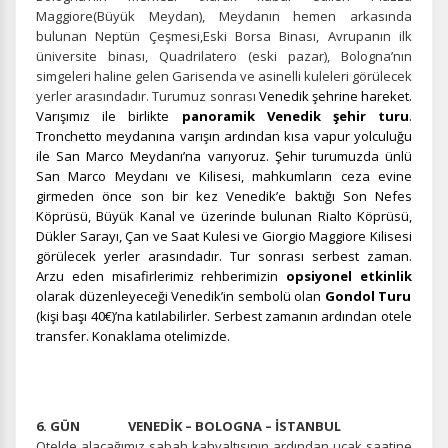
Maggiore(Büyük Meydan), Meydanın hemen arkasında
ÇEREZ KULLANIM AYARLARINIZ
bulunan Neptün Çeşmesi,Eski Borsa Binası, Avrupanın ilk
Çerez tercihlerinizi
belirleyin
.
üniversite binası, Quadrilatero (eski pazar), Bologna’nın
simgeleri haline gelen Garisenda ve asinelli kuleleri görülecek
Daha fazla bilgi için
KVKK bilgilendirmemizi
,
çerez kullanım
ve
yerler arasındadır. Turumuz sonrası
Venedik şehrine hareket.
gizlilik koşullarını
inceleyebilirsiniz.
Varışımız ile birlikte
panoramik Venedik şehir turu
.
Tronchetto meydanına varışın ardından kısa vapur yolculuğu
ile San Marco Meydanı’na varıyoruz. Şehir turumuzda ünlü
Zorunlu Çerezler
HER ZAMAN AKTIF
San Marco Meydanı ve Kilisesi, mahkumların ceza evine
Oturum yönetimi, güvenlik ve temel site işlevleri için
girmeden önce son bir kez Venedik’e baktığı Son Nefes
gereklidir. Bu çerezler olmadan site düzgün çalışmaz ve
Köprüsü, Büyük Kanal ve üzerinde bulunan Rialto Köprüsü,
devre dışı bırakılamaz.
Dükler Sarayı, Çan ve Saat Kulesi ve Giorgio Maggiore Kilisesi
görülecek yerler arasındadır. Tur sonrası serbest zaman.
Arzu eden misafirlerimiz rehberimizin
opsiyonel etkinlik
olarak düzenleyeceği Venedik’in sembolü olan
Gondol Turu
(kişi başı 40€)’na katılabilirler. Serbest zamanın ardından otele
transfer. Konaklama otelimizde.
İstatistik Çerezleri
Ziyaretçilerin siteyi nasıl kullandığını anonim olarak
ölçeriz. Hangi sayfaların popüler olduğunu ve
kullanıcıların nerede zorluk yaşadığını anlamamıza
6. GÜN VENEDİK – BOLOGNA – İSTANBUL
yardımcı olur.
Otelde alacağımız sabah kahvaltısının ardından uçak saatine