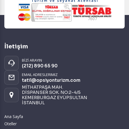
7607
İletişim
BİZİ ARAYIN
(212) 890 65 90
EMAIL ADRESLERIMIZ
tatil@opsiyonturizm.com
MİTHATPAŞA MAH.
DİSPANSER SOK. NO:2-4/5
KEMERBURGAZ EYÜPSULTAN
İSTANBUL
Ana Sayfa
Oteller