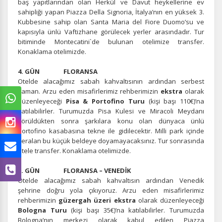
baş yapıtlarından olan Herkül ve Davut heykellerine ev
sahipliği yapan Piazza Della Signoria, İtalya’nın en yüksek 3.
Kubbesine sahip olan Santa Maria del Fiore Duomo’su ve
kapısıyla ünlü Vaftizhane görülecek yerler arasındadır. Tur
bitiminde Montecatini`de bulunan otelimize transfer.
Konaklama otelimizde.
4. GÜN FLORANSA
Otelde alacağımız sabah kahvaltısının ardından serbest
zaman. Arzu eden misafirlerimiz rehberimizin
ekstra
olarak
düzenleyeceği
Pisa & Portofino Turu
(kişi başı 110€)’na
katılabilirler. Turumuzda Pisa Kulesi ve Miracoli Meydanı
görüldükten sonra şarkılara konu olan dünyaca ünlü
Portofino kasabasına tekne ile gidilecektir. Milli park içinde
yeralan bu küçük beldeye doyamayacaksınız. Tur sonrasında
otele transfer. Konaklama otelimizde.
5. GÜN FLORANSA – VENEDİK
Otelde alacağımız sabah kahvaltısın ardından Venedik
şehrine doğru yola çıkıyoruz. Arzu eden misafirlerimiz
rehberimizin
güzergah üzeri ekstra
olarak düzenleyeceği
Bologna Turu
(kişi başı 35€)’na katılabilirler. Turumuzda
Bologna’nın merkezi olarak kabul edilen Piazza