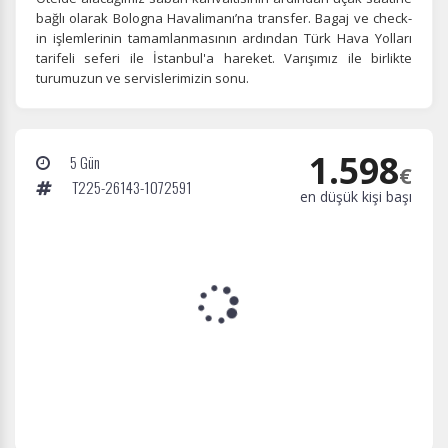
bağlı olarak Bologna Havalimanı’na transfer. Bagaj ve check-
in işlemlerinin tamamlanmasının ardından Türk Hava Yolları
tarifeli seferi ile İstanbul'a hareket. Varışımız ile birlikte
turumuzun ve servislerimizin sonu.
Pazarlama Çerezleri
Size ve ilgi alanlarınıza uygun reklamlar göstermek için
kullanılır. Kapatırsanız reklamları görmeye devam
1.598
edersiniz, ancak daha az alakalı olabilirler.
5 Gün
€
T225-26143-1072591
en düşük kişi başı
Tercihleri Kaydet